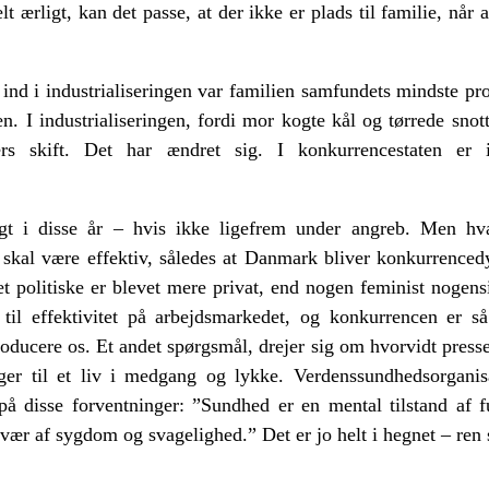
t ærligt, kan det passe, at der ikke er plads til familie, nå
ind i industrialiseringen var familien samfundets mindste pr
en. I industrialiseringen, fordi mor kogte kål og tørrede sno
s skift. Det har ændret sig. I konkurrencestaten er i
gt i disse år – hvis ikke ligefrem under angreb. Men h
skal være effektiv, således at Danmark bliver konkurrencedy
et politiske er blevet mere privat, end nogen feminist nogens
til effektivitet på arbejdsmarkedet, og konkurrencen er så
producere os. Et andet spørgsmål, drejer sig om hvorvidt press
ger til et liv i medgang og lykke. Verdenssundhedsorgani
på disse forventninger: ”Sundhed er en mental tilstand af 
avær af sygdom og svagelighed.” Det er jo helt i hegnet – ren s