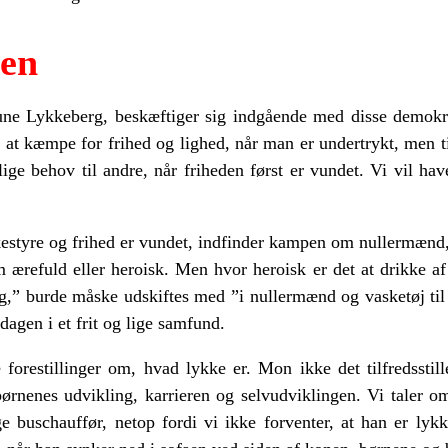
aen
Rune Lykkeberg, beskæftiger sig indgående med disse demokr
rt at kæmpe for frihed og lighed, når man er undertrykt, men t
lige behov til andre, når friheden først er vundet. Vi vil ha
olkestyre og frihed er vundet, indfinder kampen om nullermæn
ærefuld eller heroisk. Men hvor heroisk er det at drikke 
” burde måske udskiftes med ”i nullermænd og vasketøj til d
agen i et frit og lige samfund.
forestillinger om, hvad lykke er. Mon ikke det tilfredsstill
ørnenes udvikling, karrieren og selvudviklingen. Vi taler o
 buschauffør, netop fordi vi ikke forventer, at han er ly