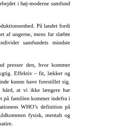
r arbejdet i høj-moderne samfund
oduktionsenhed. På landet fordi
ttet af ungerne, mens far slæbte
ndividet samfundets mindste
vad presser den, hvor kommer
gtig. Effektiv – fit, lækker og
inde kunne have forestillet sig.
 hård, at vi ikke længere har
et på familien kommer indefra i
sationens WHO’s definition på
fuldkommen fysisk, mentalt og
atire.