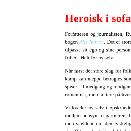
Heroisk i sof
Forfatteren og journalisten, 
bogen
Alle har ret
. Det er sto
tilpasse sit ego og sine person
frihed. Helt for os selv.
Når først det store slag for f
kamp kan næppe betragtes som 
spiser. ”I medgang og modgang,
romantisk, men tættere på hverd
Vi kvæler os selv i opskruede 
mellem hensyn til partneren, b
men sjældent om den lykkelige