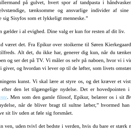
nullermand på gulvet, hvert spor af tandpasta i håndvaske
elvstændige, tænksomme og ansvarlige individer af sine 
sig Sisyfos som et lykkeligt menneske.”
 gælder i al evighed. Dine valg er kun for resten af dit liv.
tid været det. Fra Epikur over stoikerne til Søren Kierkegaar
 tilfreds. Alt det, du ikke har, generer dig kun, når du tænke
oen og ser det på TV. Vi måler os selv på naboen, hvor vi i vi
vi giver, og hvordan vi lever op til de løfter, som livets omstæ
ingens kunst. Vi skal lære at styre os, og det kræver et vist 
er efter den let tilgængelige nydelse. Det er hovedpointe
ente
. Men som den gamle filosof, Epikur, belærer os i sit
Br
 nydelse, når de bliver bragt til sultne læber,” hvormed ha
e sit liv uden at føle sig forsmået.
in ven, uden tvivl det bedste i verden, hvis du bare er stærk n