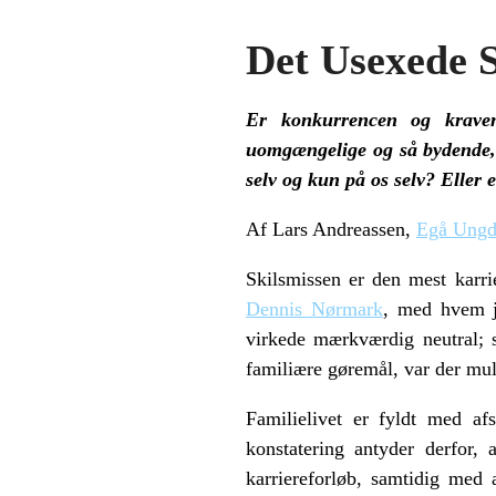
Det Usexede S
Er konkurrencen og kraven
uomgængelige og så bydende, 
selv og kun på os selv? Eller e
Af Lars Andreassen,
Egå Ungd
Skilsmissen er den mest karr
Dennis Nørmark
, med hvem j
virkede mærkværdig neutral; s
familiære gøremål, var der mul
Familielivet er fyldt med af
konstatering antyder derfor, 
karriereforløb, samtidig med 