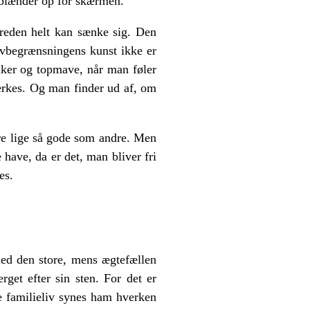
g blænder op for skærmen.
freden helt kan sænke sig. Den
lvbegrænsningens kunst ikke er
nker og topmave, når man føler
ærkes. Og man finder ud af, om
ære lige så gode som andre. Men
e have, da er det, man bliver fri
es.
med den store, mens ægtefællen
rget efter sin sten. For det er
 familieliv synes ham hverken