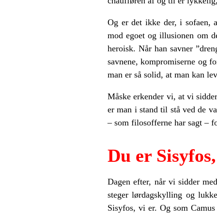
chaufføren af og til er lykkel
Og er det ikke der, i sofaen,
mod egoet og illusionen om de
heroisk. Når han savner ”dren
savnene, kompromiserne og for
man er så solid, at man kan lev
Måske erkender vi, at vi sidde
er man i stand til stå ved de va
– som filosofferne har sagt – f
Du er Sisyfos,
Dagen efter, når vi sidder me
steger lørdagskylling og lu
Sisyfos, vi er. Og som Camus