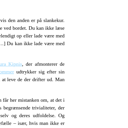
hvis den anden er på slankekur.
se ved bordet. Du kan ikke læse
elendigt op eller lade være med
 […] Du kan ikke lade være med
ura Kipnis
, der afmonterer de
Sommer
udtrykker sig efter sin
 at leve de der drifter ud. Man
n får her mistanken om, at det i
 begrænsende trivialiteter, der
 selv og deres udfoldelse. Og
fælle – især, hvis man ikke er