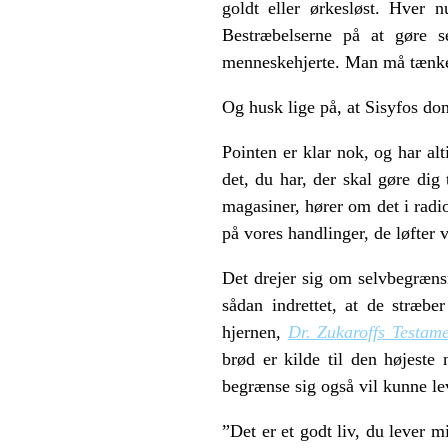
goldt eller ørkesløst. Hver 
Bestræbelserne på at gøre s
menneskehjerte. Man må tænke 
Og husk lige på, at Sisyfos dom
Pointen er klar nok, og har al
det, du har, der skal gøre dig
magasiner, hører om det i radi
på vores handlinger, de løfter 
Det drejer sig om selvbegrænsn
sådan indrettet, at de stræb
hjernen,
Dr. Zukaroffs Testam
brød er kilde til den højeste
begrænse sig også vil kunne lev
”Det er et godt liv, du lever m