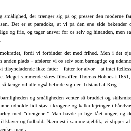
og smålighed, der trænger sig på og presser den moderne fa
dsen. Det er et paradoks, at vi på den ene side bekender o
er lige og frie, og tager ansvar for os selv og hinanden, men 
.
mokratiet, fordi vi forbinder det med frihed. Men i det øje
en anden plads – afslører vi os selv som barnagtige og udanned
i tilsyneladende ikke fatter – fatter for alvor – at intet fæll
se. Meget rammende skrev filosoffen Thomas Hobbes i 1651, at
 så længe vil alle også befinde sig i en Tilstand af Krig.”
barnligheden og småligheden venter så bruddet og skilsmiss
nne udholde lidt støv i krogene og kalkaflejringer i håndva
rley med ”drengene.” Man havde jo lige fået unger, og de
 til klaver og fodbold. Nærmest i samme øjeblik, vi slipper af
krænket magt.