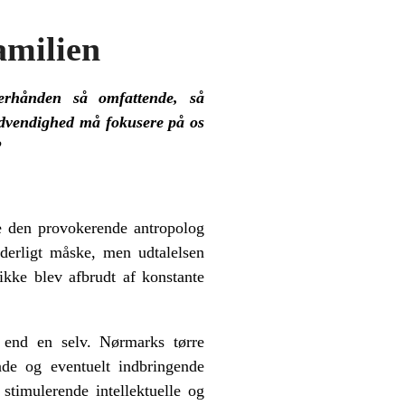
amilien
erhånden så omfattende, så
ødvendighed må fokusere på os
?
e den provokerende antropolog
derligt måske, men udtalelsen
ikke blev afbrudt af konstante
, end en selv. Nørmarks tørre
ende og eventuelt indbringende
stimulerende intellektuelle og