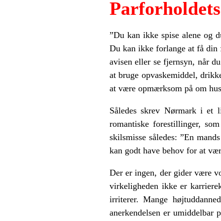
Parforholdet
”Du kan ikke spise alene og du
Du kan ikke forlange at få din
avisen eller se fjernsyn, når 
at bruge opvaskemiddel, drikk
at være opmærksom på om huset 
Således skrev Nørmark i et l
romantiske forestillinger, so
skilsmisse således: ”En mands 
kan godt have behov for at være
Der er ingen, der gider være vo
virkeligheden ikke er karriere
irriterer. Mange højtuddanne
anerkendelsen er umiddelbar p