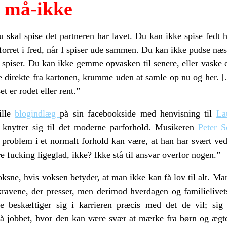
s må-ikke
 skal spise det partneren har lavet. Du kan ikke spise fedt 
 forret i fred, når I spiser ude sammen. Du kan ikke pudse næ
du spiser. Du kan ikke gemme opvasken til senere, eller vaske 
e direkte fra kartonen, krumme uden at samle op nu og her.
er rodet eller rent.”
ille
blogindlæg
på sin facebookside med henvisning til
La
m knytter sig til det moderne parforhold. Musikeren
Peter 
problem i et normalt forhold kan være, at han har svært ved
 fucking ligeglad, ikke? Ikke stå til ansvar overfor nogen.”
ksne, hvis voksen betyder, at man ikke kan få lov til alt. Ma
kravene, der presser, men derimod hverdagen og familielivets
de beskæftiger sig i karrieren præcis med det de vil; sig
å jobbet, hvor den kan være svær at mærke fra børn og ægte