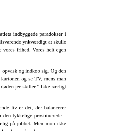
atiets indbyggede paradokser i
ilsvarende ynkværdigt at skulle
ve vores frihed. Vores helt egen
d, opvask og indkøb sig. Og den
af kartonen og se TV, mens man
øden jer skiller.” Ikke særligt
ende liv er det, der balancerer
m den lykkelige prostituerede –
kkelig på jobbet. Men mon ikke