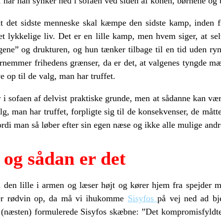
ig, når han synker ned i sofaen ved siden af konen, børnene o
 at det sidste menneske skal kæmpe den sidste kamp, inden 
t lykkelige liv. Det er en lille kamp, men hvem siger, at se
gene” og drukturen, og hun tænker tilbage til en tid uden ry
nemmer frihedens grænser, da er det, at valgenes tyngde m
e op til de valg, man har truffet.
r i sofaen af delvist praktiske grunde, men at sådanne kan v
lg, man har truffet, forpligte sig til de konsekvenser, de mått
ordi man så løber efter sin egen næse og ikke alle mulige andr
 og sådan er det
d den lille i armen og læser højt og kører hjem fra spejder 
kker rødvin op, da må vi ihukomme
Sisyfos
på vej ned ad bje
 (næsten) formulerede Sisyfos skæbne: ”Det kompromisfyldte