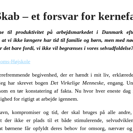
kab – et forsvar for kernef
e til produktivitet på arbejdsmarkedet i Danmark eft
at vi ikke længere har tid til familie og børn, men med n
r det bare fordi, vi ikke vil begrænses i vores selvudfoldelse
oms-Højskole
ierefremmende begivenhed, der er hændt i mit liv, erklæred
eg har skrevet bogen
Det Virkelige Menneske
, engang. Un
om en tør konstatering af fakta. Nu hvor hver eneste dag 
ighed for rigtigt at arbejde igennem.
savn, kompromiser og tid, der skal bruges på alle andre
at der ikke er plads til et både stimulerende, selvudvikl
at børnene får opfyldt deres behov for omsorg, nærvær og 