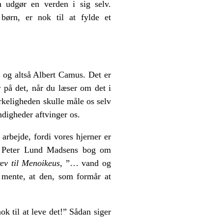
n udgør en verden i sig selv.
børn, er nok til at fylde et
d og altså Albert Camus. Det er
r på det, når du læser om det i
rkeligheden skulle måle os selv
ndigheder aftvinger os.
arbejde, fordi vores hjerner er
n i Peter Lund Madsens bog om
ev til Menoikeus
, ”… vand og
n mente, at den, som formår at
ok til at leve det!” Sådan siger