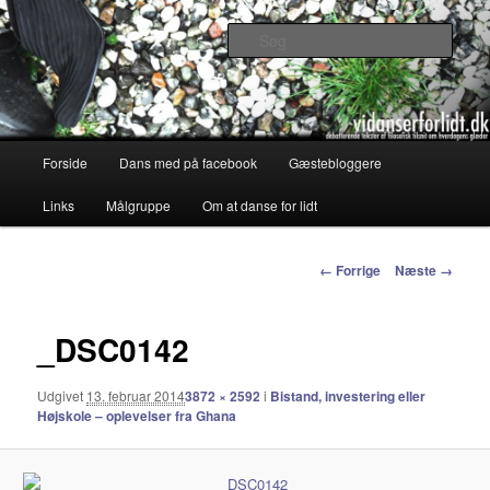
Debatterende tekster med filosofisk tilsnit om hverdagens glæder og
genvordigheder
Søg
vidanserforlidt.dk
Primær
Forside
Dans med på facebook
Gæstebloggere
Fortsæt
menu
Links
Målgruppe
Om at danse for lidt
til
primært
Billednavigation
← Forrige
Næste →
indhold
_DSC0142
Udgivet
13. februar 2014
3872 × 2592
i
Bistand, investering eller
Højskole – oplevelser fra Ghana