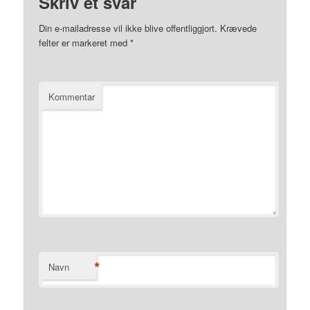
Skriv et svar
Din e-mailadresse vil ikke blive offentliggjort.
Krævede
felter er markeret med
*
Kommentar
*
Navn