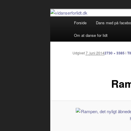
Debatterende tekster med filos
Primær
Forside
Dans med på faceb
Fortsæt
menu
vidanserforlid
Om at danse for lidt
til
primært
Udgivet
7. juni 2014
2730 × 3385
i
Ti
indhold
Ram