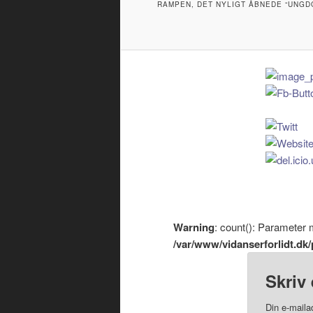
RAMPEN, DET NYLIGT ÅBNEDE “UNGD
Warning
: count(): Parameter 
/var/www/vidanserforlidt.d
Skriv 
Din e-mailad