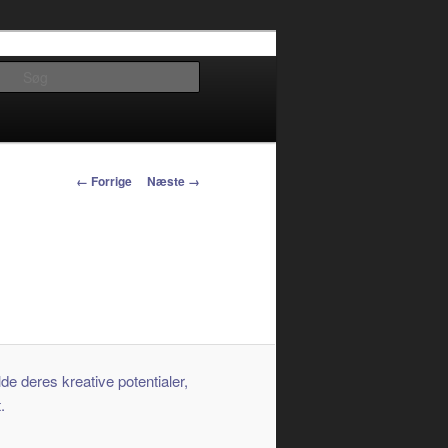
Søg
Billednavigation
← Forrige
Næste →