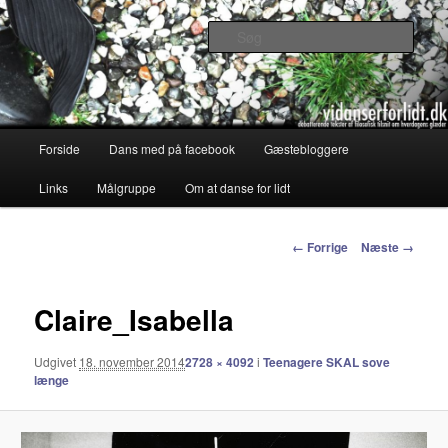
Debatterende tekster med filosofisk tilsnit om hverdagens glæder og
genvordigheder
Søg
vidanserforlidt.dk
Primær
Forside
Dans med på facebook
Gæstebloggere
Fortsæt
menu
Links
Målgruppe
Om at danse for lidt
til
primært
Billednavigation
← Forrige
Næste →
indhold
Claire_Isabella
Udgivet
18. november 2014
2728 × 4092
i
Teenagere SKAL sove
længe