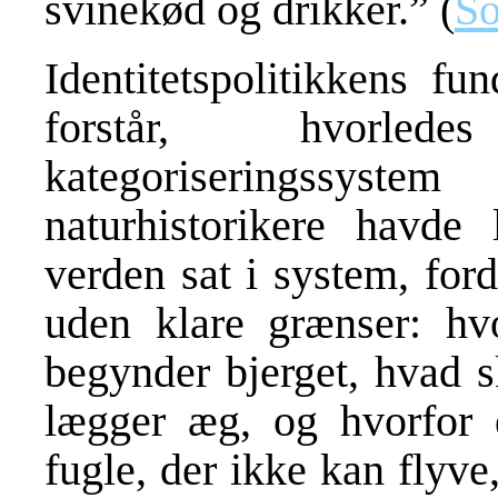
svinekød og drikker.” (
So
Identitetspolitikkens f
forstår, hvorled
kategoriseringssyste
naturhistorikere havd
verden sat i system, for
uden klare grænser: hv
begynder bjerget, hvad s
lægger æg, og hvorfor 
fugle, der ikke kan flyv