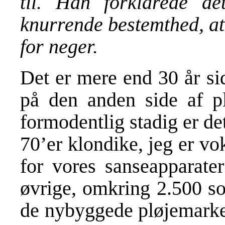
til. Han forklarede d
knurrende bestemthed, at
for neger.
Det er mere end 30 år si
på den anden side af p
formodentlig stadig er de
70’er klondike, jeg er vo
for vores sanseapparat
øvrige, omkring 2.500 s
de nybyggede pløjemarker