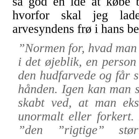
så god en idé at købe b
hvorfor skal jeg lade
arvesyndens frø i hans be
”Normen for, hvad man k
i det øjeblik, en pers
den hudfarvede og får s
hånden.
Igen kan man s
skabt ved, at man ek
unormalt eller forkert.
”den ”rigtige” stør