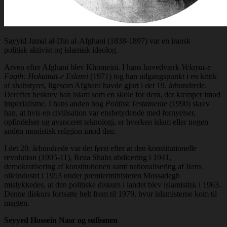
Sayyid Jamal al-Din al-Afghani (1838-1897) var en iransk
politisk aktivist og islamisk ideolog.
Arven efter Afghani blev Khomeini. I hans hovedværk
Velayat-e
Faqih: Hokumat-e Eslami
(1971) tog han udgangspunkt i en kritik
af shahstyret, ligesom Afghani havde gjort i det 19. århundrede.
Derefter beskrev han islam som en skole for dem, der kæmper imod
imperialisme. I hans anden bog
Politisk Testamente
(1990) skrev
han, at hvis en civilisation var ensbetydende med fornyelser,
opfindelser og avanceret teknologi, er hverken islam eller nogen
anden monistisk religion imod den.
I det 20. århundrede var det først efter at den konstitutionelle
revolution (1905-11), Reza Shahs abdicering i 1941,
demokratisering af konstitutionen samt nationalisering af Irans
olieindustri i 1953 under premierministeren Mossadegh
mislykkedes, at den politiske diskurs i landet blev islamistisk i 1963.
Denne diskurs fortsatte helt frem til 1979, hvor islamisterne kom til
magten.
Seyyed Hossein Nasr og sufismen