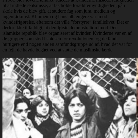
til at indlede skilsmisse, at fastholde forældremyndigheden, gå i
skole hvis de blev gift, at studere fag som jura, medicin og
ingeniørkunst. Khomeini og hans tilhængere var imod
kvindefrigørelse, eftersom det ville ”forstyrre” familielivet. Det er
derfor ikke tilfældigt, at den første demonstration imod Den
islamiske republik blev organiseret af kvinder. Kvinderne var en af
de grupper, som stod i spidsen for revolutionen, og de fandt
hurtigere end nogen anden samfundsgruppe ud af, hvad det var for
en fejl, de havde begået ved at støtte de muslimske lærde.