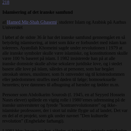
218
Islamisering af det iranske samfund
af
Hamed Mir-Shah Ghasemi
, studerer Islam og Arabisk på Aarhus
Universitet
I løbet af de sidste 36 år har det iranske samfund gennemgået en så
betydelig islamisering, at intet som ikke er forbundet med islam kan
tolereres. Ayatollah Khomeini sagde under revolutionen i 1979 at
alle iranske symboler skulle være islamiske, og konstitutionen skulle
være 100 % baseret på islam. I 1982 insisterede han på at alle
iranske domstole skulle afvise sekulære juridiske love, og i stedet
basere alle love på islam, således at personer, som har begået
utroskab stenes, muslimer, som fx omvender sig til kristendommen
eller jødedommen straffes med døden til følge; homoseksuelle
henrettes; tyve dømmes til afhugning af hænder og fødder m.m.
Personer som Abdolkarim Sourosh (f. 1945, en af Seyyed Hossein
Nasrs elever) spillede en vigtig rolle i 1980’ernes udrensning på de
iranske universiteter og fyrede ”kontrarevolutionære” og ikke-
islamiske professorer, der i stort tal måtte flygte ud af landet. Det var
en del af et projekt, som gik under navnet ”Den kulturelle
revolution” (Enghelabe farhangi).
I 1981 blev lovene ændret, således at kvinderne mistede rettigheden