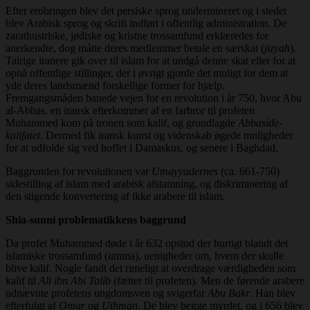
Efter erobringen blev det persiske sprog undermineret og i stedet
blev Arabisk sprog og skrift indført i offentlig administration. De
zarathustriske, jødiske og kristne trossamfund erklæredes for
anerkendte, dog måtte deres medlemmer betale en særskat (
jizyah
).
Talrige iranere gik over til islam for at undgå denne skat eller for at
opnå offentlige stillinger, der i øvrigt gjorde det muligt for dem at
yde deres landsmænd forskellige former for hjælp.
Fremgangsmåden banede vejen for en revolution i år 750, hvor Abu
al-Abbas, en iransk efterkommer af en farbror til profeten
Muhammed kom på tronen som kalif, og grundlagde
Abbaside-
kalifatet
. Dermed fik iransk kunst og videnskab øgede muligheder
for at udfolde sig ved hoffet i Damaskus, og senere i Baghdad.
Baggrunden for revolutionen var
Umayyadernes
(ca. 661-750)
sidestilling af islam med arabisk afstamning, og diskriminering af
den stigende konvertering af ikke arabere til islam.
Shia-sunni problematikkens baggrund
Da profet Muhammed døde i år 632 opstod der hurtigt blandt det
islamiske trossamfund (umma), uenigheder om, hvem der skulle
blive kalif. Nogle fandt det rimeligt at overdrage værdigheden som
kalif til
Ali ibn Abi Talib
(fætter til profeten). Men de førende arabere
udnævnte profetens ungdomsven og svigerfar
Abu Bakr
. Han blev
efterfulgt af
Omar
og
Uthman
. De blev begge myrdet, og i 656 blev