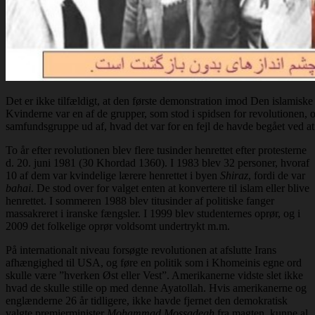
Det er ikke tilfældigt, at den første demonstration imod Den islamiske 
Kvinderne var en af de grupper, som stod i spidsen for revolutionen,
samfundsgruppe ud af, hvad det var for en fejl de havde begået ved at
To år efter revolutionen blev flere tusinder henrettet efter protesterne
d. 20. juni 1981 (30 Khordad 1360). I 1983 blev 32 personer, hvoraf
10 af dem var kvindelige lærere henrettet i byen
Shiraz
, fordi de var
bahai
. De stod over for valget enten at konvertere til islam eller blive
henrettet. I sommeren 1988 blev titusinder af politiske fanger
massakreret i iranske fængsler. I 1999 blev studenternes oprør, og i
2009 det folkelige oprør voldsomt undertrykt m.m.
På internationalt niveau forsøgte revolutionen at afslutte Irans
afhængighed til USA, og føre en politik som i Khomeinis egne ord
skulle være ”hverken Øst eller Vest”. Amerikanerne vidste slet ikke
hvad de skulle stille op med denne Ayatollah. Hvis amerikanerne og
englænderne 26 år tidligere, ikke havde fjernet den demokratisk
valgte premierminister
Mohammad Mossadegh
fra magten, kunne al