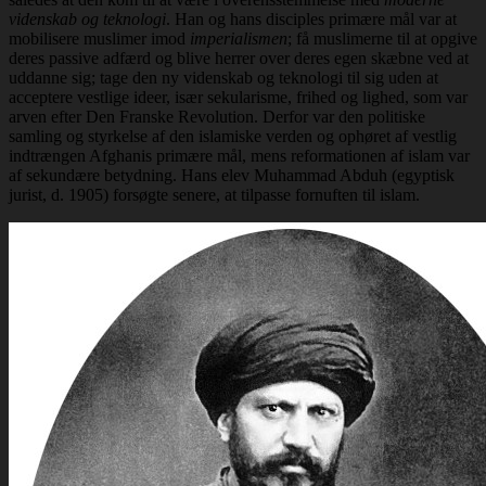
videnskab og teknologi
. Han og hans disciples primære mål var at
mobilisere muslimer imod
imperialismen
; få muslimerne til at opgive
deres passive adfærd og blive herrer over deres egen skæbne ved at
uddanne sig; tage den ny videnskab og teknologi til sig uden at
acceptere vestlige ideer, især sekularisme, frihed og lighed, som var
arven efter Den Franske Revolution. Derfor var den politiske
samling og styrkelse af den islamiske verden og ophøret af vestlig
indtrængen Afghanis primære mål, mens reformationen af islam var
af sekundære betydning. Hans elev Muhammad Abduh (egyptisk
jurist, d. 1905) forsøgte senere, at tilpasse fornuften til islam.