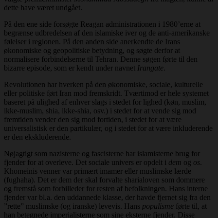
dette have været undgået.
På den ene side forsøgte Reagan administrationen i 1980’erne at
begrænse udbredelsen af den islamiske iver og de anti-amerikanske
følelser i regionen. På den anden side anerkendte de Irans
økonomiske og geopolitiske betydning, og søgte derfor at
normalisere forbindelserne til Tehran. Denne søgen førte til den
bizarre episode, som er kendt under navnet
Irangate
.
Revolutionen har hverken på den økonomiske, sociale, kulturelle
eller politiske ført Iran mod fremskridt. Tværtimod er hele systemet
baseret på ulighed af enhver slags i stedet for lighed (køn, muslim,
ikke-muslim, shia, ikke-shia, osv.) i stedet for at vende sig mod
fremtiden vender den sig mod fortiden, i stedet for at være
universalistisk er den partikulær, og i stedet for at være inkluderende
er den ekskluderende.
Nøjagtigt som nazisterne og fascisterne har islamisterne brug for
fjender for at overleve. Det sociale univers er opdelt i
dem
og
os
.
Khomeinis venner var primært imamer eller muslimske lærde
(fughaha). Det er dem der skal forvalte sharialoven som dommere
og fremstå som forbilleder for resten af befolkningen. Hans interne
fjender var bl.a. den uddannede klasse, der havde fjernet sig fra den
”rette” muslimske (og iranske) levevis. Hans
populisme
førte til, at
han betegnede imperialisterne som sine eksterne fjender. Disse