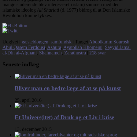
mange studerende blev interesseret i islam) sammen med den
islamiske ideolog
Ali Shariati
(d. 1977) bidrog til at Den Islamiske
Revolution kunne lykkes.
Udgivet i
gæstebloggen
,
samfundsk
|
Tagget
Abdolkarim Sourosh
,
Abul Qasem Ferdousi
,
Ashura
,
Ayatollah Khomeini
,
Sayyid Jamal
al-Din al-Afghani
,
Shahnameh
,
Zarathustra
|
218
svar
Seneste indlæg
Bliver man en bedre læge af at se på kunst
25. april 2016
Et Univers(itet) af Druk og et Liv i krise
13. december 2015