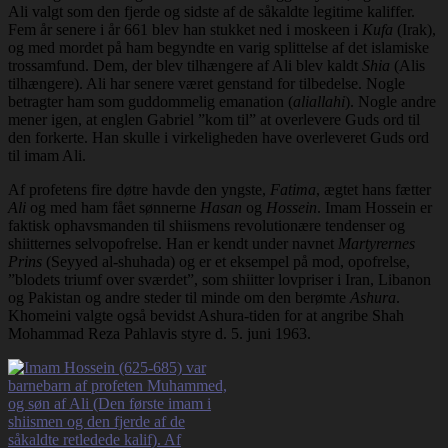
Ali valgt som den fjerde og sidste af de såkaldte legitime kaliffer.
Fem år senere i år 661 blev han stukket ned i moskeen i
Kufa
(Irak),
og med mordet på ham begyndte en varig splittelse af det islamiske
trossamfund. Dem, der blev tilhængere af Ali blev kaldt
Shia
(Alis
tilhængere). Ali har senere været genstand for tilbedelse. Nogle
betragter ham som guddommelig emanation (
aliallahi
). Nogle andre
mener igen, at englen Gabriel ”kom til” at overlevere Guds ord til
den forkerte. Han skulle i virkeligheden have overleveret Guds ord
til imam Ali.
Af profetens fire døtre havde den yngste,
Fatima
, ægtet hans fætter
Ali
og med ham fået sønnerne
Hasan
og
Hossein
. Imam Hossein er
faktisk ophavsmanden til shiismens revolutionære tendenser og
shiitternes selvopofrelse. Han er kendt under navnet
Martyrernes
Prins
(Seyyed al-shuhada) og er et eksempel på mod, opofrelse,
”blodets triumf over sværdet”, som shiitter lovpriser i Iran, Libanon
og Pakistan og andre steder til minde om den berømte
Ashura
.
Khomeini valgte også bevidst Ashura-tiden for at angribe Shah
Mohammad Reza Pahlavis styre d. 5. juni 1963.