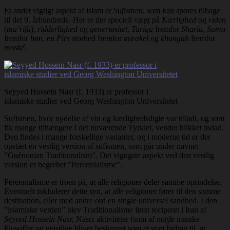
Et andet vigtigt aspekt af islam er
Sufismen
, som kan spores tilbage
til det 9. århundrede. Her er der specielt vægt på
Kærlighed
og
viden
(
ma’rifa
),
ridderlighed
og
generiøsitet
,
Tariqa
fremfor
Sharia
,
Sama
fremfor
bøn
, en
Pirs
storhed fremfor
mirakel
og
khangah
fremfor
moské
.
Seyyed Hossein Nasr (f. 1933) er professor i
islamiske studier ved Georg Washington Universitetet
Sufismen, hvor nydelse af vin og kærlighedsdigte var tilladt, og som
fik mange tilhængere i det nuværende Tyrkiet, vender blikket indad.
Den findes i mange forskellige varianter, og i moderne tid er der
opstået en vestlig version af sufismen, som går under navnet
”Guénonian Traditionalism”. Det vigtigste aspekt ved den vestlig
version er begrebet ”Perennialisme”.
Perennialisme er troen på, at alle religioner deler samme oprindelse.
Eventuelt inkluderer dette syn, at alle religioner fører til den samme
destination, eller med andre ord en single universel sandhed. I den
”islamiske verden” blev Traditionalisme først reciperet i Iran af
Seyyed Hossein Nasr.
Nasrs aktiviteter (som af nogle iranske
filosoffer og gejstlige bliver beskrevet som et stort bidrag til, at