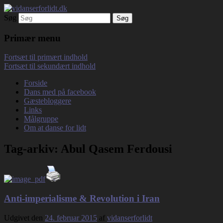
Søg
Debatterende tekster med filosofisk tilsnit
vidanserforlidt.dk
om hverdagens glæder og genvordigheder
Primær menu
Fortsæt til primært indhold
Fortsæt til sekundært indhold
Forside
Dans med på facebook
Gæstebloggere
Links
Målgruppe
Om at danse for lidt
Tag-arkiv:
Abul Qasem Ferdousi
Anti-imperialisme & Revolution i Iran
Udgivet den
24. februar 2015
af
vidanserforlidt