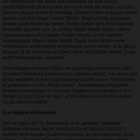
sin tilsynekomst ville redde sine tilhængere og råde bod på
uretfærdigheden. Han lod dem desværre vente for længe, og derfor
skred en gruppe shiitter til handling. Khomeini blev af mange shiitter
opfattet som den længe ventede Mahdi. Nogle så ham som imam
Mahdis stedfortræder på jorden. Derfor hedder det i Den Islamiske
Republiks grundlov (art. 5), at Den Skjulte Imams fravær udøves
regeringsmagten af en
faghih
, hvilket betyder, at den legitime
regeringsmagt tilhører imam Mahdi. Nogle andre påstod under
revolutionen, at Khomeinis ansigt kunne ses på månen, så de gik op
på taget, så op på månen og råbte Gud er stor (Allaho akbar). Nogle
andre fandt hans hår i koranen!
Forestillingen om imam Mahdi var også meget nærværende under
præsident Mahmoud Ahmadinejads politiske adfærd, i en sådan grad
at han meddelte, at hans regeringsprogram blot var en ”forberedelse
til genkomsten af Den Skjulte Imam”. Ahmadinejad påbegyndte
desuden renoveringen af en moske (Jamkaran) i nærheden af den
hellige by Qom, hvor det siges, at Den Skjulte Imam ofte kommer
og går, især om natten!
Fra Afghani til Khomeini
Det var også i det 19. århundrede, at en gådefuld ”muslimsk”
skikkelse ved navn
Sayyid Jamal al-Din al-Afghani
(1838-97)
startede en bevægelse (Islah-bevægelsen), for at modernisere islam,
således at den kom til at være i overensstemmelse med
moderne