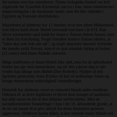
det samme som hos sunnitterne. Denne teologiske forskel var helt
afgørende for Ayatollah Khomeinis succes i Iran, mens islamisternes
magtovertagelse i de muslimske lande, som det blev tilfældet i
Egypten og Tunesien mislykkedes.
Majoriteten af shiitterne har 12 imamer, hvor den sidste Muhammed,
som bliver kaldt
Imam Mahdi
forsvandt som barn i år 874. Han
bliver sommetider også kaldt for
imam-e Zaman
(tidens Imam), som
er åben for fortolkning. Nogle fortolker imam-e Zaman således, at
”tiden skal nok hele alle sår”, og nogle islamiske historier forbinder
det iranske nytår
Norouz
, som er en præ-islamisk fejring af foråret
(21 marts) med Imam Mahdis ankomst.
Ifølge traditionen er Imam Mahdi ikke død, men fra sit opholdssted
holder han øje med menneskene, og når den yderste dag er nær
vender han tilbage som
Mahdi
(Den Retledte). Hjulpet af den
ligeledes genkomne
Jesus Kristus
vil han så nedkæmpe
Satan
og
bringe menneskene retfærdighed i tusindårsriget.
Historisk har shiitterne været en minoritet blandt andre muslimer.
Følelsen af, at deres legitimitet er blevet dem frataget af sunitterne,
har altid været en del af den shiitiske selvforståelse. Men de
socioøkonomiske forandringer i Iran i det 19. århundrede gjorde, at
de nu var parate til at give udtryk for deres frustration gennem
aggression. Shiitterne havde håbet, at den ventede imam Mahdi ved