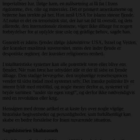
imperialister har, ifølge ham, en målsætning at få fat i Irans
rigdomme, dvs. olie og mineraler. Det er primært amerikanerne og
briterne han tænkte på her. Han anså USA for islams største fjende.
Af natur er det en terroristisk stat, der har sat ild til overalt, og dets
allierede, den internationale zionisme, viger ikke tilbage for nogen
forbrydelser for at opfylde sine usle og grådige behov, sagde han.
Generelt er islams fjender ifølge
islamisterne
USA, Israel og Vesten,
der krænker muslimsk suverænitet, mens den indre fjende er
despotiske regimer, der krænker religionens renhed.
I totalitaristiske systemer kan alle potentielt være eller blive ens
fjender. Når man først har udryddet alle er der til sidst en fjende
tilbage. Den stadige bevægelse, den uophørlige renselsesproces
vender til sidst indad mod systemet selv. Det iranske politiske liv er
internt fyldt med mistillid, og nogle mener derfor at, systemet vil
bryde sammen ”under sin egen vægt”, og derfor ikke nødvendigvis
med en revolution eller krig.
Hensigten med denne artikel er at kaste lys over nogle vigtige
historiske begivenheder og personligheder, som forhåbentligt kan
skabe en bedre forståelse for Irans nuværende situation.
Sagnhistorien Shahnameh