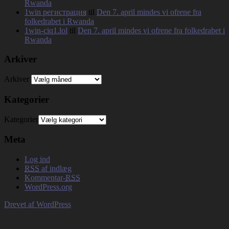
Rwanda
1win регистрация
til
Den 7. april mindes vi ofrene fra
folkedrabet i Rwanda
1win-ciq1.lol
til
Den 7. april mindes vi ofrene fra folkedrabet i
Rwanda
Arkiver
Arkiver
Kategorier
Kategorier
Meta
Log ind
RSS
af indlæg
Kommentar-
RSS
WordPress.org
Drevet af WordPress