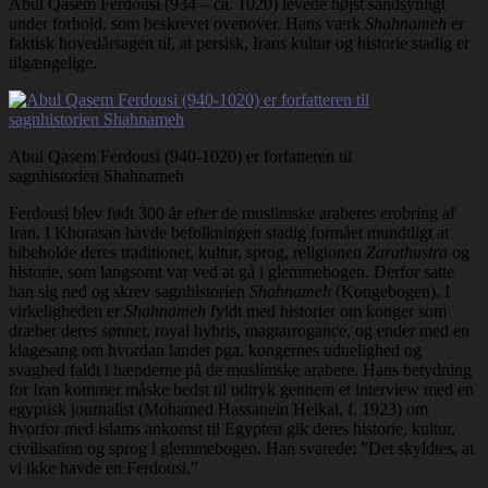
Abul Qasem Ferdousi (934 – ca. 1020) levede højst sandsynligt
under forhold, som beskrevet ovenover. Hans værk
Shahnameh
er
faktisk hovedårsagen til, at persisk, Irans kultur og historie stadig er
tilgængelige.
Abul Qasem Ferdousi (940-1020) er forfatteren til
sagnhistorien Shahnameh
Ferdousi blev født 300 år efter de muslimske araberes erobring af
Iran. I Khorasan havde befolkningen stadig formået mundtligt at
bibeholde deres traditioner, kultur, sprog, religionen
Zarathustra
og
historie, som langsomt var ved at gå i glemmebogen. Derfor satte
han sig ned og skrev sagnhistorien
Shahnameh
(Kongebogen). I
virkeligheden er
Shahnameh
fyldt med historier om konger som
dræber deres sønner, royal hybris, magtarrogance, og ender med en
klagesang om hvordan landet pga. kongernes uduelighed og
svaghed faldt i hænderne på de muslimske arabere. Hans betydning
for Iran kommer måske bedst til udtryk gennem et interview med en
egyptisk journalist (Mohamed Hassanein Heikal, f. 1923) om
hvorfor med islams ankomst til Egypten gik deres historie, kultur,
civilisation og sprog i glemmebogen. Han svarede: ”Det skyldtes, at
vi ikke havde en Ferdousi.”