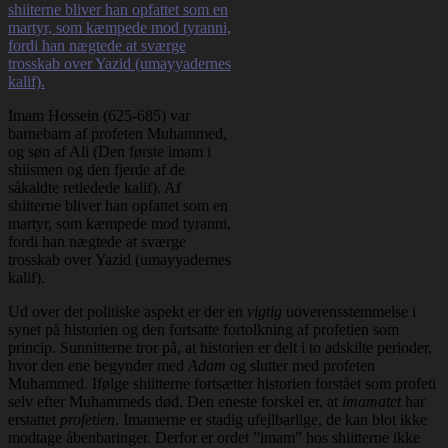
Imam Hossein (625-685) var
barnebarn af profeten Muhammed,
og søn af Ali (Den første imam i
shiismen og den fjerde af de
såkaldte retledede kalif). Af
shiiterne bliver han opfattet som en
martyr, som kæmpede mod tyranni,
fordi han nægtede at sværge
trosskab over Yazid (umayyadernes
kalif).
Ud over det politiske aspekt er der en
vigtig
uoverensstemmelse i
synet på historien og den fortsatte fortolkning af profetien som
princip. Sunnitterne tror på, at historien er delt i to adskilte perioder,
hvor den ene begynder med
Adam
og slutter med profeten
Muhammed. Ifølge shiitterne fortsætter historien forstået som profeti
selv efter Muhammeds død. Den eneste forskel er, at
imamatet
har
erstattet
profetien
. Imamerne er stadig ufejlbarlige, de kan blot ikke
modtage åbenbaringer. Derfor er ordet ”imam” hos shiitterne ikke