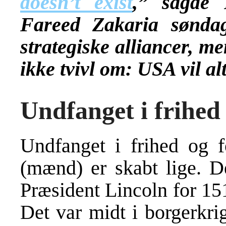
doesn’t exist
,” sagde 
Fareed Zakaria sønda
strategiske alliancer, m
ikke tvivl om: USA vil al
Undfanget i frihed
Undfanget i frihed og f
(mænd) er skabt lige. D
Præsident Lincoln for 151
Det var midt i borgerkri