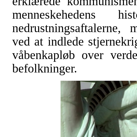
erklærede kommunismen
menneskehedens hi
nedrustningsaftalerne,
ved at indlede stjernekr
våbenkapløb over verd
befolkninger.