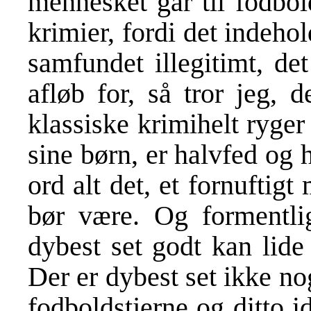
mennesket går til fodbol
krimier, fordi det indehol
samfundet illegitimt, de
afløb for, så tror jeg,
klassiske krimihelt ryger 
sine børn, er halvfed og
ord alt det, et fornufti
bør være. Og formentli
dybest set godt kan lide
Der er dybest set ikke nog
fodboldstjerne og ditto id