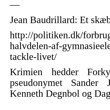
—
Jean Baudrillard: Et skæ
http://politiken.dk/for
halvdelen-af-gymnasieelev
tackle-livet/
Krimien hedder Fork
pseudonymet Sander 
Kenneth Degnbol og Dag