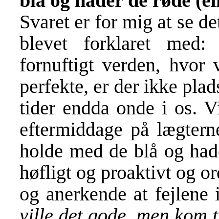
blå og hader de røde (e
Svaret er for mig at se 
blevet forklaret med
fornuftigt verden, hvor 
perfekte, er der ikke plads
tider endda onde i os. V
eftermiddage på lægterne
holde med de blå og hade
høfligt og proaktivt og or
og anerkende at fejlene
ville det gode, men kom t