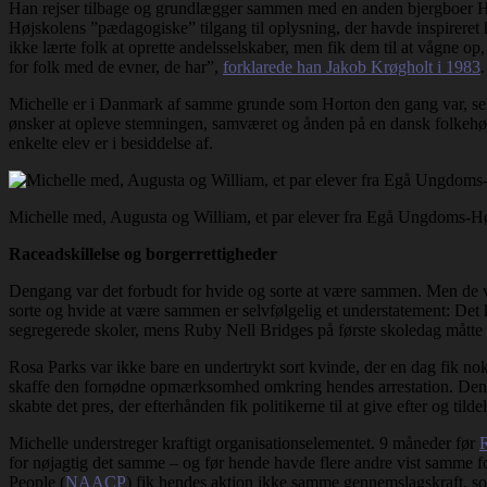
Han rejser tilbage og grundlægger sammen med en anden bjergboer Hig
Højskolens ”pædagogiske” tilgang til oplysning, der havde inspireret 
ikke lærte folk at oprette andelsselskaber, men fik dem til at vågne o
for folk med de evner, de har”,
forklarede han Jakob Krøgholt i 1983
.
Michelle er i Danmark af samme grunde som Horton den gang var, se
ønsker at opleve stemningen, samværet og ånden på en dansk folkehøjsk
enkelte elev er i besiddelse af.
Michelle med, Augusta og William, et par elever fra Egå Ungdoms-Hø
Raceadskillelse og borgerrettigheder
Dengang var det forbudt for hvide og sorte at være sammen. Men de var 
sorte og hvide at være sammen er selvfølgelig et understatement: Det 
segregerede skoler, mens Ruby Nell Bridges på første skoledag måtte e
Rosa Parks var ikke bare en undertrykt sort kvinde, der en dag fik nok 
skaffe den fornødne opmærksomhed omkring hendes arrestation. Den ef
skabte det pres, der efterhånden fik politikerne til at give efter og til
Michelle understreger kraftigt organisationselementet. 9 måneder før
for nøjagtig det samme – og før hende havde flere andre vist samme 
People (
NAACP
) fik hendes aktion ikke samme gennemslagskraft, s