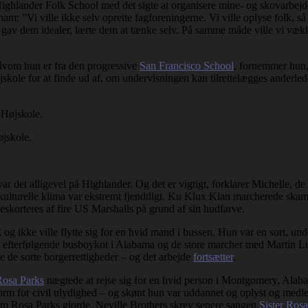
hlander Folk School med det sigte at organisere mine- og skovarbejde
ham: ”Vi ville ikke selv oprette fagforeningerne. Vi ville oplyse folk, 
p, gav dem idealer, lærte dem at tænke selv. På samme måde ville vi vækk
lvom hun er fra den progressive
San Francisco School
, fornemmer hun
ole for at finde ud af, om undervisningen kan tilrettelægges anderledes
jskole.
det alligevel på Highlander. Og det er vigtigt, forklarer Michelle, de s
kulturelle klima var ekstremt fjendtligt. Ku Klux Klan marcherede skam
skorteres af fire US Marshalls på grund af sin hudfarve.
og ikke ville flytte sig for en hvid mand i bussen. Hun var en sort, und
terfølgende busboykot i Alabama og de store marcher med Martin Luther
dele de sorte borgerrettigheder – og det arbejde
fortsætter
.
Rosa Parks
nægtede at rejse sig for en hvid person i Montgomery, Alab
form for civil ulydighed – og skønt hun var uddannet og oplyst og med
om Rosa Parks gjorde. Neville Brothers skrev senere sangen
Sister Rosa