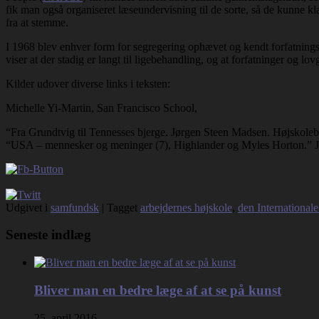
fik man også organiseret læseundervisning til de sorte, så de kunne kl
fra at stemme.
I 1968 blev enhver form for segregering ophævet og kendt forfatnings
viser at der stadig er langt til ligebehandling, og at forfatninger og lovg
Kilder udover diverse links i teksten:
Michelle Yi-Martin, San Francisco School,
“Fra Grundtvig til Tennesses bjerge. Jørgen Steen Madsen. Højskole
“USA – mennesker og meninger (7), Highlander og Myles Horton.” J
Udgivet i
samfundsk
|
Tagget
arbejdernes højskole
,
den International
Seneste indlæg
Bliver man en bedre læge af at se på kunst
25. april 2016