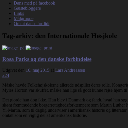
Dans med på facebook
Gæstebloggere
Links
Målgruppe
Om at danse for lidt
Tag-arkiv:
den Internationale Høsjkole
Rosa Parks og den danske forbindelse
Udgivet den
16. maj 2015
af
Lars Andreassen
224
Måske havde Folkehøjskolerne allerede udspillet deres rolle. Kongerig
Myles Horton var skuffet, måske han lige så godt kunne rejse hjem ti
Det gjorde han dog ikke. Han blev i Danmark og fandt, hvad han søgte
skønt fremtrædende borgerrettighedsforkæmpere som Martin Luther Kin
Yi-Martin, som til daglig underviser i amerikansk historie og littera
omtalt som en vigtig del af amerikansk historie.