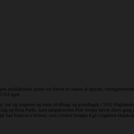
ets analfabetiske almue var blevet en nation af oplyste, velorganisered
l USA igen.
, lod sig inspirere og rejste så tilbage og grundlagde i 1932 Highland
g og Rosa Parks, samt sangskriveren Pete Seeger havde deres gang på 
tur på San Francisco School, som i foråret besøgte Egå Ungdoms-Højskole,