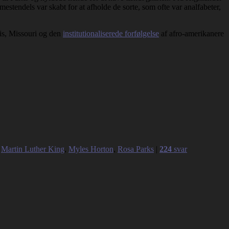
estendels var skabt for at afholde de sorte, som ofte var analfabeter,
uis, Missouri og den
institutionaliserede forfølgelse
af afro-amerikanere
,
Martin Luther King
,
Myles Horton
,
Rosa Parks
|
224
svar