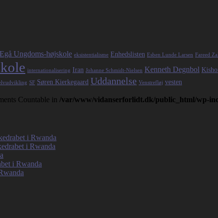
Egå Ungdoms-højskole
Enhedslisten
eksistentialisme
Esben Lunde Larsen
Fareed Za
kole
Kenneth Degnbol
Iran
Kisho
internationalisering
Johanne Schmidt-Nielsen
Uddannelse
Søren Kierkegaard
vesten
elvudvikling
SF
Venstrefløj
lements Countable in
/var/www/vidanserforlidt.dk/public_html/wp-i
olkedrabet i Rwanda
lkedrabet i Rwanda
da
rabet i Rwanda
i Rwanda