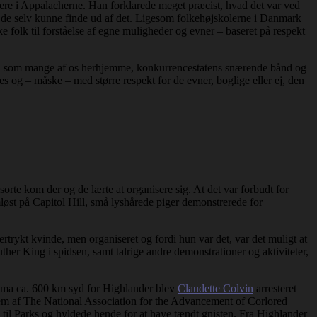
re i Appalacherne. Han forklarede meget præcist, hvad det var ved
så de selv kunne finde ud af det. Ligesom folkehøjskolerne i Danmark
e folk til forståelse af egne muligheder og evner – baseret på respekt
, som mange af os herhjemme, konkurrencestatens snærende bånd og
 og – måske – med større respekt for de evner, boglige eller ej, den
orte kom der og de lærte at organisere sig. At det var forbudt for
løst på Capitol Hill, små lyshårede piger demonstrerede for
ertrykt kvinde, men organiseret og fordi hun var det, var det muligt at
 King i spidsen, samt talrige andre demonstrationer og aktiviteter,
ama ca. 600 km syd for Highlander blev
Claudette Colvin
arresteret
lem af The National Association for the Advancement of Corlored
til Parks og hyldede hende for at have tændt gnisten. Fra Highlander