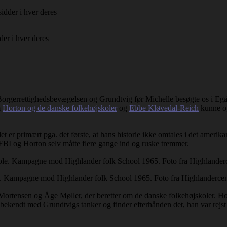
der i hver deres
, Borgerrettighedsbevægelsen og Grundtvig før Michelle besøgte os i E
m
Horton og de danske folkehøjskoler
og
Ebbe Kløvedal-Reich
kunne og
 er primært pga. det første, at hans historie ikke omtales i det ameri
 FBI og Horton selv måtte flere gange ind og ruske tremmer.
e. Kampagne mod Highlander folk School 1965. Foto fra Highlandercen
rtensen og Åge Møller, der beretter om de danske folkehøjskoler. Hort
 bekendt med Grundtvigs tanker og finder efterhånden det, han var rejst