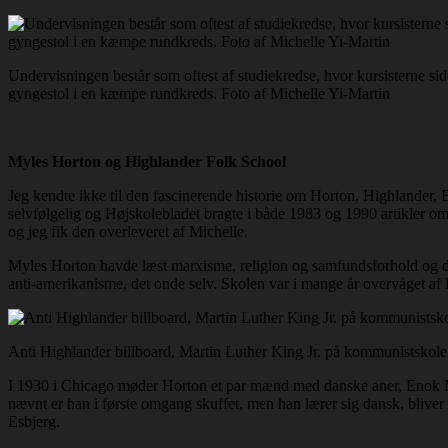
Undervisningen består som oftest af studiekredse, hvor kursisterne sid
gyngestol i en kæmpe rundkreds. Foto af Michelle Yi-Martin
Myles Horton og Highlander Folk School
Jeg kendte ikke til den fascinerende historie om Horton, Highlander
selvfølgelig og Højskolebladet bragte i både 1983 og 1990 artikler o
og jeg fik den overleveret af Michelle.
Myles Horton havde læst marxisme, religion og samfundsforhold og det
anti-amerikanisme, det onde selv. Skolen var i mange år overvåget af
Anti Highlander billboard, Martin Luther King Jr. på kommunistskol
I 1930 i Chicago møder Horton et par mænd med danske aner, Enok Mo
nævnt er han i første omgang skuffet, men han lærer sig dansk, bliver
Esbjerg.