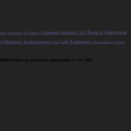
Francis Fukuyama
Folkemøde Bornholm 2013
karia
Feminisme
FN
fodbold
Lars Andreassen
re Mahbubani
Konkurrencestat
kritik
Liberal Alliance
Lighed.
ncludes/class-wp-comment-query.php
on line
405