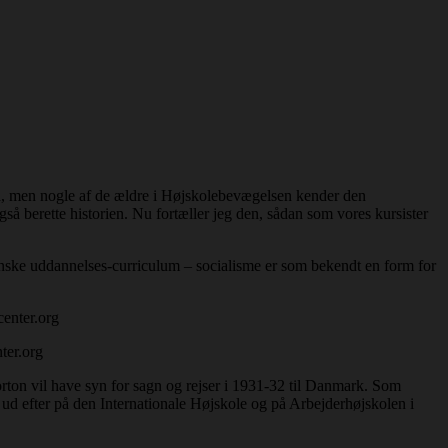
gå, men nogle af de ældre i Højskolebevægelsen kender den
så berette historien. Nu fortæller jeg den, sådan som vores kursister
kanske uddannelses-curriculum – socialisme er som bekendt en form for
ter.org
on vil have syn for sagn og rejser i 1931-32 til Danmark. Som
 ud efter på den Internationale Højskole og på Arbejderhøjskolen i