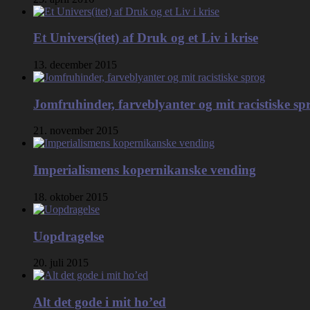
Et Univers(itet) af Druk og et Liv i krise
13. december 2015
Jomfruhinder, farveblyanter og mit racistiske sp
21. november 2015
Imperialismens kopernikanske vending
18. oktober 2015
Uopdragelse
20. juli 2015
Alt det gode i mit ho’ed