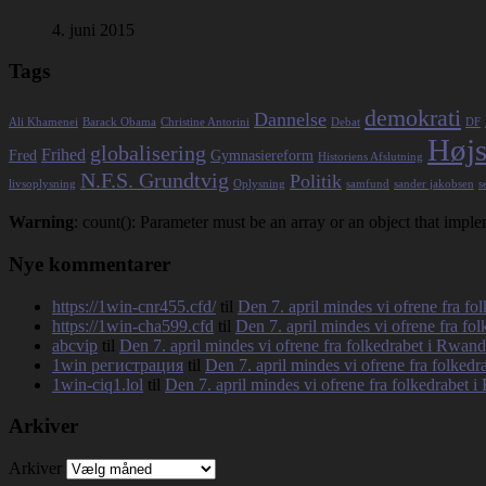
4. juni 2015
Tags
demokrati
Dannelse
Ali Khamenei
Barack Obama
Christine Antorini
Debat
DF
Højs
globalisering
Frihed
Fred
Gymnasiereform
Historiens Afslutning
N.F.S. Grundtvig
Politik
livsoplysning
Oplysning
samfund
sander jakobsen
s
Warning
: count(): Parameter must be an array or an object that imp
Nye kommentarer
https://1win-cnr455.cfd/
til
Den 7. april mindes vi ofrene fra f
https://1win-cha599.cfd
til
Den 7. april mindes vi ofrene fra fo
abcvip
til
Den 7. april mindes vi ofrene fra folkedrabet i Rwan
1win регистрация
til
Den 7. april mindes vi ofrene fra folked
1win-ciq1.lol
til
Den 7. april mindes vi ofrene fra folkedrabet 
Arkiver
Arkiver