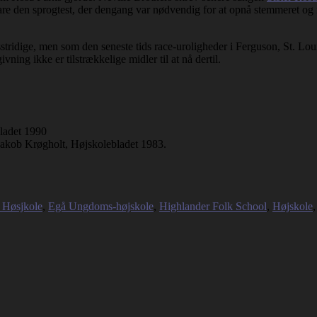
are den sprogtest, der dengang var nødvendig for at opnå stemmeret og m
stridige, men som den seneste tids race-uroligheder i Ferguson, St. Lo
ivning ikke er tilstrækkelige midler til at nå dertil.
bladet 1990
akob Krøgholt, Højskolebladet 1983.
e Høsjkole
,
Egå Ungdoms-højskole
,
Highlander Folk School
,
Højskole