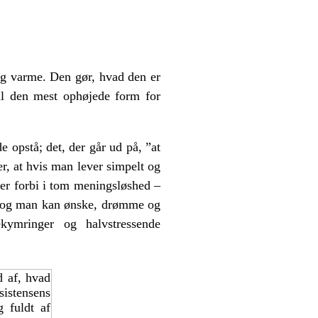
og varme. Den gør, hvad den er
il den mest ophøjede form for
e opstå; det, der går ud på, ”at
r, at hvis man lever simpelt og
river forbi i tom meningsløshed –
g, og man kan ønske, drømme og
ymringer og halvstressende