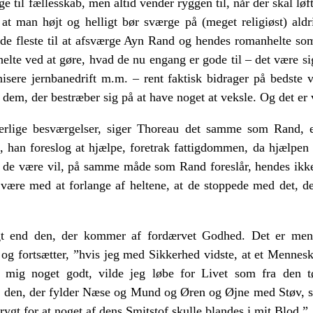
 til fællesskab, men altid vender ryggen til, når der skal løfte
t man højt og helligt bør sværge på (meget religiøst) aldri
 de fleste til at afsværge Ayn Rand og hendes romanhelte s
helte ved at gøre, hvad de nu engang er gode til – det være 
anisere jernbanedrift m.m. – rent faktisk bidrager på bedste 
 dem, der bestræber sig på at have noget at veksle. Og det er 
erlige besværgelser, siger Thoreau det samme som Rand, 
e, han foreslog at hjælpe, foretrak fattigdommen, da hjælpen b
d de være vil, på samme måde som Rand foreslår, hendes ikk
e være med at forlange af heltene, at de stoppede med det, de
gt end den, der kommer af fordærvet Godhed. Det er men
og fortsætter, ”hvis jeg med Sikkerhed vidste, at et Mennesk
e mig noget godt, vilde jeg løbe for Livet som fra den t
 den, der fylder Næse og Mund og Øren og Øjne med Støv, sa
ygt for at noget af dens Smitstof skulle blandes i mit Blod.”