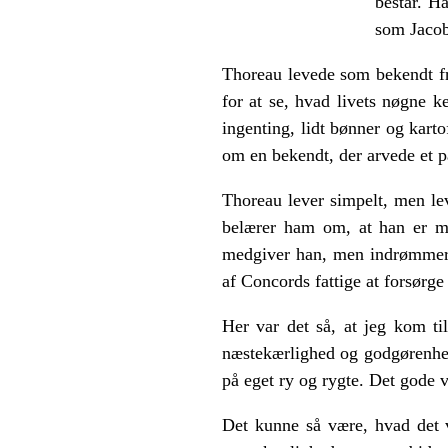
består. Ha
som Jacob
Thoreau levede som bekendt fr
for at se, hvad livets nøgne 
ingenting, lidt bønner og karto
om en bekendt, der arvede et p
Thoreau lever simpelt, men lev
belærer ham om, at han er meg
medgiver han, men indrømmer d
af Concords fattige at forsørge
Her var det så, at jeg kom ti
næstekærlighed og godgørenhed
på eget ry og rygte. Det gode v
Det kunne så være, hvad det v