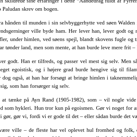
n skildrede sine erfaringer i dette “Aandedrag fuldt af Fyrre
 Paludan skrev om bogen.
a hånden til munden i sin selvbyggerhytte ved søen Walden i 
kendsgerninger ville byde ham. Her lever han, lever godt og
fler, under himlen, ved søens spejl, blandt skovens fugle og 
ar tønder land, men som mente, at han burde leve mere frit –
er godt. Han er tilfreds, og passer vel mest sig selv. Men 
et egoistisk, og i højere grad burde hengive sig til filant
og også, at han har forsøgt at bringe himlen i taknemmeli
 sig, som han forsørger sig selv.
l at tænke på Ayn Rand (1905-1982), som – vil nogle vide 
 som hykleri. Hun tror kun på egoismen. Gør vi noget for an
i gør, gør vi, fordi vi er gode til det – eller sådan burde det 
ære ville – de fleste har vel oplevet hul fromhed og folk, 