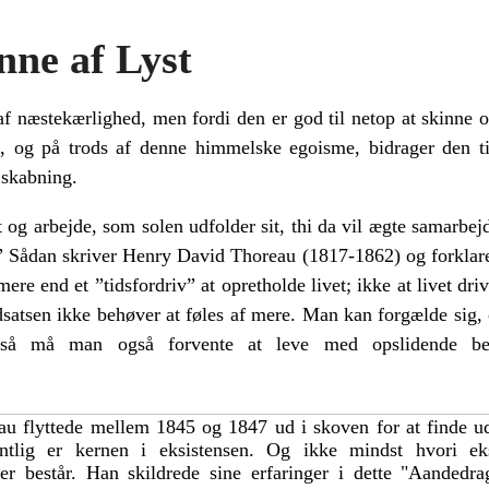
nne af Lyst
af næstekærlighed, men fordi den er god til netop at skinne 
re, og på trods af denne himmelske egoisme, bidrager den t
 skabning.
t og arbejde, som solen udfolder sit, thi da vil ægte samarbejd
” Sådan skriver Henry David Thoreau (1817-1862) og forklare
 mere end et ”tidsfordriv” at opretholde livet; ikke at livet d
dsatsen ikke behøver at føles af mere. Man kan forgælde si
å må man også forvente at leve med opslidende bek