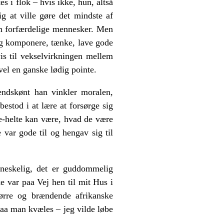
s i flok – hvis ikke, hun, altså
g at ville gøre det mindste af
om forfærdelige mennesker. Men
sig komponere, tænke, lave gode
vis til vekselvirkningen mellem
vel en ganske lødig pointe.
endskønt han vinkler moralen,
estod i at lære at forsørge sig
e-helte kan være, hvad de være
 var gode til og hengav sig til
neskelig, det er guddommelig
e var paa Vej hen til mit Hus i
ørre og brændende afrikanske
a man kvæles – jeg vilde løbe