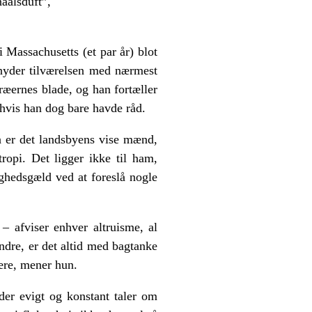
naalsduft”,
Massachusetts (et par år) blot
 nyder tilværelsen med nærmest
træernes blade, og han fortæller
 hvis han dog bare havde råd.
så er det landsbyens vise mænd,
ropi. Det ligger ikke til ham,
ghedsgæld ved at foreslå nogle
– afviser enhver altruisme, al
dre, er det altid med bagtanke
være, mener hun.
der evigt og konstant taler om