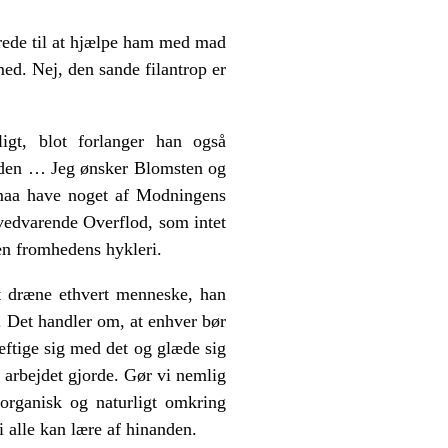
 rede til at hjælpe ham med mad
ed. Nej, den sande filantrop er
igt, blot forlanger han også
eden … Jeg ønsker Blomsten og
maa have noget af Modningens
vedvarende Overflod, som intet
en fromhedens hykleri.
t dræne ethvert menneske, han
. Det handler om, at enhver bør
æftige sig med det og glæde sig
 arbejdet gjorde. Gør vi nemlig
organisk og naturligt omkring
i alle kan lære af hinanden.