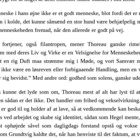
nneske i hans øjne ikke er et godt menneske, blot fordi det er
am i kolde, det kunne såmænd en stor hund være behjælpelig m
 menneskeheden fremad, når den allerede er godt på vej.
fortjener, også filantropen, mener Thoreau ganske rimel
som med deres Liv og Virke er en Velsignelse for Menneskeh
t en rig Duft maa strømme mig i Møde, og vort Samvær 
 ikke være en løsreven eller forbigaaende Handling, men en 
r sig bevidst.” Med andre ord: godhed som solens, ganske ud
unne det lyde som om, Thoreau mest af alt har lyst til a
en sådan er det ikke. Det handler om frihed og vekselvirkning
n er god til og holder af at lave, så at vedkommende kan besk
es ved arbejdet og skabe sig identitet, sådan som Hegel mente,
st ophøjede såvel som dagligdags forstand opstå og vokse 
som Grundtvig kaldte det, når han henviste til det faktum, at v