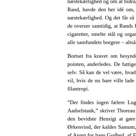
næstekærlighed og om at bidrage
Rand, havde den her idé om, a
næstekærlighed. Og det får så
de overser samtidig, at Rands 
cigaretter, smelte stål og org
alle samfundets borgere – altså
Bortset fra kravet om besynd
pointen, anderledes. De fattig
selv. Så kan de vel være, hva
vil, hvis de nu bare ville lad
filantropi.
”Der findes ingen fælere Lu
Aadselstank,” skriver Thoreau 
den bevidste Hensigt at gør
Ørkenvind, der kaldes Samum,
af Angst for hans Godhed, af Fr