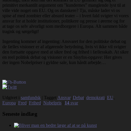
primitivt merkantilt argument om ”kundernes” manglende lyst til at
ville vide noget om EU. Og os danskere? Tja, måske lader vi os
spise af med zombier eller absurd teater – i hvert fald svigter vi vores
ansvar for at holde institutioner, politikere og presse i ørerne og for
at tage os selv alvorligt som medborgere i Europa. Alt sammen både
tragisk og sørgeligt!
Ingenting kommer af ingenting: Ansvaret for den politiske debat og
de fælles visioner er af afgørende betydning, hvis vi ikke vil svigter
den fortsatte opgave med at sikre fred og frihed i fællesskab. At sikre
en reel politisk debat og visioner er en Sisyfos-opgave: Her gives
der ingen Nobelpriser i gyldne sale, kun hårdt arbejde…
Udgivet i
samfundsk
|
Tagget
Ansvar
,
Debat
,
demokrati
,
EU
,
Europa
,
Fred
,
Frihed
,
Nobelpris
|
14
svar
Seneste indlæg