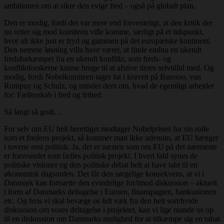
ambitionen om at sikre den evige fred – også på globalt plan.
Den er modig, fordi det var mere end forventeligt, at den kritik der
nu retter sig mod komiteen ville komme, særligt på et tidspunkt,
hvor alt ikke just er fryd og gammen på det europæiske kontinent.
Den nemme løsning villa have været, at finde endnu en ukendt
fredsforkæmper fra en ukendt konflikt, som freds- og
konfliktforskerne kunne bruge til at afstive deres selvtillid med. Og
modig, fordi Nobelkomiteen tager fat i kraven på Barosso, van
Rompuy og Schulz, og minder dem om, hvad de egentligt arbejder
for: Fællesskab i fred og frihed.
Så langt så godt…
For selv om EU helt berettiget modtager Nobelprisen for sin rolle
som et fredens projekt, så kommer man ikke udenom, at EU hænger
i tovene rent politisk. Ja, det er næsten som om EU på det nærmeste
er forsvundet som fælles politisk projekt. I hvert fald synes de
politiske visioner og den politiske debat helt at have tabt til en
økonomisk dagsorden. Det får den sørgelige konsekvens, at vi i
Danmark kan fortsætte den evindelige for/imod diskussion – aktuelt
i form af Danmarks deltagelse i Euroen, finanspagten, bankunionen
etc. Og hvis vi skal bevæge os lidt væk fra den helt sort/hvide
diskussion om vores deltagelse i projektet, kan vi lige mande os op
til en diskussion om Danmarks mulighed for at tilkæmpe sig en rabat