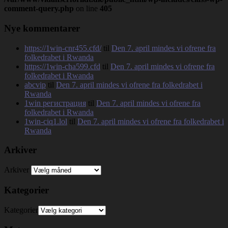
comment-query.php
on line
405
Nye kommentarer
https://1win-cnr455.cfd/
til
Den 7. april mindes vi ofrene fra
folkedrabet i Rwanda
https://1win-cha599.cfd
til
Den 7. april mindes vi ofrene fra
folkedrabet i Rwanda
abcvip
til
Den 7. april mindes vi ofrene fra folkedrabet i
Rwanda
1win регистрация
til
Den 7. april mindes vi ofrene fra
folkedrabet i Rwanda
1win-ciq1.lol
til
Den 7. april mindes vi ofrene fra folkedrabet i
Rwanda
Arkiver
Arkiver
Kategorier
Kategorier