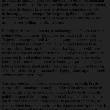
den absurde situation. Som med ethvert andet teater ved publikum
godt at de er tilskuere. De springer ikke pludseligt op på scenen for
at hjælpe de stakkels karakterer ud af deres meningsløshed. Og
derfor engagerer de europæiske borgere sig ikke i den politiske
debat, for selvom det nok afspejler verdens sande tilstand, er det
netop bare en spejling – et absurd teater.
Endeligt er der muligheden for, at forklaringen på fraværet af en reel
politisk debat og visioner for Europa skal findes i det tragiske.
Tragedien er sørgelig, fordi det der i udgangspunktet var godt og
ædelt på grund af et svigt styrter i grus. Svigtet i forhold til de
europæiske visioner og den politiske debat ligger i det eklatante
fravær af ansvar for at debatten netop ikke opløses i kynisme eller
absurditet. En reel politisk debat er ikke noget man lovgiver eller
køber sig til – om end noget måske kunne tyde på, at vi muligvis har
købt os til et første skridt mod en europæisk offentlighed til en pris
af en finanskrise, et par astronomiske hjælpepakker og et potentielt
sammenbrud af Sydeuropa.
Ansvarssvigtet kan til tider forekomme noget nær totalt: Fra de
europæiske institutioners manglende vilje til for alvor at styrke de
demokratiske organer der trods alt findes i EU over de nationale
politikeres populistiske mangel på mod til at gå ind i diskussionen
om det europæiske som netop et politisk projekt til en presse, der
ellers sjældent forspilder en chance for at promovere sig som den 4.
statsmagt, men som når det kommer til EU gemmer sig bag et