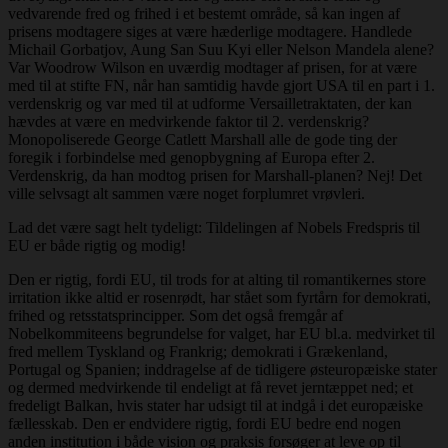
vedvarende fred og frihed i et bestemt område, så kan ingen af
prisens modtagere siges at være hæderlige modtagere. Handlede
Michail Gorbatjov, Aung San Suu Kyi eller Nelson Mandela alene?
Var Woodrow Wilson en uværdig modtager af prisen, for at være
med til at stifte FN, når han samtidig havde gjort USA til en part i 1.
verdenskrig og var med til at udforme Versailletraktaten, der kan
hævdes at være en medvirkende faktor til 2. verdenskrig?
Monopoliserede George Catlett Marshall alle de gode ting der
foregik i forbindelse med genopbygning af Europa efter 2.
Verdenskrig, da han modtog prisen for Marshall-planen? Nej! Det
ville selvsagt alt sammen være noget forplumret vrøvleri.
Lad det være sagt helt tydeligt: Tildelingen af Nobels Fredspris til
EU er både rigtig og modig!
Den er rigtig, fordi EU, til trods for at alting til romantikernes store
irritation ikke altid er rosenrødt, har stået som fyrtårn for demokrati,
frihed og retsstatsprincipper. Som det også fremgår af
Nobelkommiteens begrundelse for valget, har EU bl.a. medvirket til
fred mellem Tyskland og Frankrig; demokrati i Grækenland,
Portugal og Spanien; inddragelse af de tidligere østeuropæiske stater
og dermed medvirkende til endeligt at få revet jerntæppet ned; et
fredeligt Balkan, hvis stater har udsigt til at indgå i det europæiske
fællesskab. Den er endvidere rigtig, fordi EU bedre end nogen
anden institution i både vision og praksis forsøger at leve op til