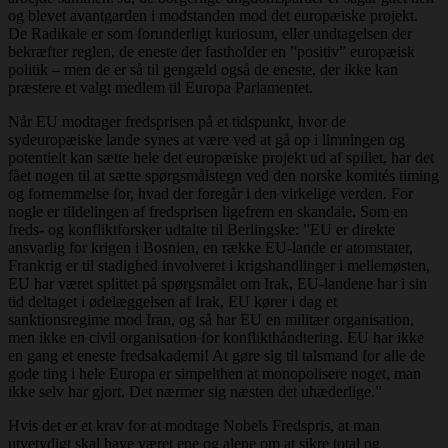
og blevet avantgarden i modstanden mod det europæiske projekt.
De Radikale er som forunderligt kuriosum, eller undtagelsen der
bekræfter reglen, de eneste der fastholder en ”positiv” europæisk
politik – men de er så til gengæld også de eneste, der ikke kan
præstere et valgt medlem til Europa Parlamentet.
Når EU modtager fredsprisen på et tidspunkt, hvor de
sydeuropæiske lande synes at være ved at gå op i limningen og
potentielt kan sætte hele det europæiske projekt ud af spillet, har det
fået nogen til at sætte spørgsmålstegn ved den norske komités timing
og fornemmelse for, hvad der foregår i den virkelige verden. For
nogle er tildelingen af fredsprisen ligefrem en skandale. Som en
freds- og konfliktforsker udtalte til Berlingske: ”EU er direkte
ansvarlig for krigen i Bosnien, en række EU-lande er atomstater,
Frankrig er til stadighed involveret i krigshandlinger i mellemøsten,
EU har været splittet på spørgsmålet om Irak, EU-landene har i sin
tid deltaget i ødelæggelsen af Irak, EU kører i dag et
sanktionsregime mod Iran, og så har EU en militær organisation,
men ikke en civil organisation for konflikthåndtering. EU har ikke
en gang et eneste fredsakademi! At gøre sig til talsmand for alle de
gode ting i hele Europa er simpelthen at monopolisere noget, man
ikke selv har gjort. Det nærmer sig næsten det uhæderlige.”
Hvis det er et krav for at modtage Nobels Fredspris, at man
utvetydigt skal have været ene og alene om at sikre total og