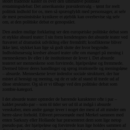
stedet frådende kaster os over den ultimative politiske
erstatningsdebat: Det amerikanske præsidentvalg – tømt for reelt
politisk indhold for os, men så sprængfyldt med personsager, at selv
de mest pessimistiske kynikere et øjeblik kan overbevise sig selv
om, at den politiske debat er genopstået.
Den anden mulige forklaring ser den europæiske politiske debat som
et stykke absurd teater: I sin form kendetegnes det absurde teater ved
fraværet af dramatisk udvikling eller fremdrift; konflikterne bliver
ikke løst, stykket kan lige så godt slutte der hvor begyndte.
Indholdsmæssig kredser absurd teater ofte om mangel på mening i
menneskenes liv eller i de institutioner de lever i. Det absurde
teateret ser menneskene som forvirrede, hjælpesløse og fremmede.
Dermed bliver deres handlinger og sprog irrationelle og meningsløse
– absurde. Menneskene lever indenfor sociale strukturer, der har
mistet al hensigt og mening, og de er ude af stand til træde ud af
disse strukturer. Og så er vi tilbage ved den politiske debat som
zombie-kategori.
I det absurde teater optræder de bærende karakterer ofte i par –
kaldet pseudo-par – som til tider ser ud til at indgå i absurde
venskaber, men andre gange lever i noget der mest af alt minder om
herre-slave forhold. Ethvert pressemøde med Merkel sammen med
enten Sarkozy eller Hollande har præsenteret dem som lige netop
pseudo-par, der hjælpeløse og forvirrede kun lige holdes sammen af