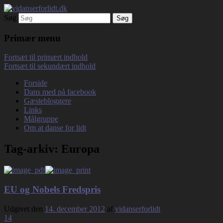
Søg
Debatterende tekster med filosofisk tilsnit
vidanserforlidt.dk
om hverdagens glæder og genvordigheder
Primær menu
Fortsæt til primært indhold
Fortsæt til sekundært indhold
Forside
Dans med på facebook
Gæstebloggere
Links
Målgruppe
Om at danse for lidt
Tag-arkiv:
Europa
EU og Nobels Fredspris
Udgivet den
14. december 2012
af
vidanserforlidt
14