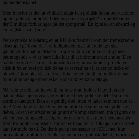
på medlemskabet.
Men hvorfor er det, at vi ikke indgår i en politisk debat om visioner
og det politisk indhold af det europæiske projekt? Umiddelbart er
der 3 mulige forklaringer på det spørgsmål: En kynisk, en absurd og
en tragisk – vælg selv!
Den kyniske forklaring er, at EU blot fremstår som det fremskredne
eksempel på hvad der i virkeligheden også allerede gør sig
gældende for nationalstaten – og som kun vil blive stadig mere
påtrængende – vi er bare ikke klar til at indrømme det endnu. Den
måde hvorpå EU som administrativt og bureaukratisk projekt er
adskilt fra en reel politisk debat er et resultat af, at det politiske er
blevet så komplekst, at det slet ikke egner sig til en politisk debat,
hvori almindelige mennesker konstruktivt kan deltage.
Når denne debat alligevel til en hvis grad holdes i hævd på det
nationalstatslige niveau, sker det med den politiske debat som en
zombie-kategori: Den er egentlig død, men vi lader som om den er i
live! Men da vi jo ikke kan gennemføre det som en reel politiske
debat, i det vi er afskåret på grund af kompleksiteten, må vi gøre det
via en erstatningsdebat. Og det er derfor vi diskuterer personsager
frem for politisk substans, for det er hvad der er tilbage, som vi reelt
kan forholde os til. Da der ingen personsager er i EU, men kun
bureaukrati, ophører selv illusionen om en politisk debat, hvorfor vi i