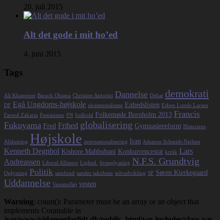
20. juli 2015
Alt det gode i mit ho’ed
4. juni 2015
Tags
demokrati
Dannelse
Ali Khamenei
Barack Obama
Christine Antorini
Debat
Egå Ungdoms-højskole
Enhedslisten
DF
eksistentialisme
Esben Lunde Larsen
Francis
Folkemøde Bornholm 2013
Fareed Zakaria
Feminisme
FN
fodbold
globalisering
Fukuyama
Frihed
Fred
Gymnasiereform
Historiens
Højskole
Iran
Afslutning
internationalisering
Johanne Schmidt-Nielsen
Kenneth Degnbol
Lars
Kishore Mahbubani
Konkurrencestat
kritik
N.F.S. Grundtvig
Andreassen
Liberal Alliance
Lighed.
livsoplysning
Politik
Søren Kierkegaard
Oplysning
samfund
sander jakobsen
selvudvikling
SF
Uddannelse
vesten
Venstrefløj
Warning
: count(): Parameter must be an array or an object that
implements Countable in
/var/www/vidanserforlidt.dk/public_html/wp-includes/class-wp-