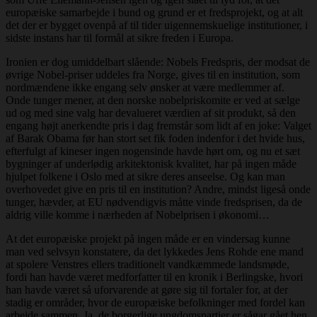
europæiske samarbejde i bund og grund er et fredsprojekt, og at alt
det der er bygget ovenpå af til tider uigennemskuelige institutioner, i
sidste instans har til formål at sikre freden i Europa.
Ironien er dog umiddelbart slående: Nobels Fredspris, der modsat de
øvrige Nobel-priser uddeles fra Norge, gives til en institution, som
nordmændene ikke engang selv ønsker at være medlemmer af.
Onde tunger mener, at den norske nobelpriskomite er ved at sælge
ud og med sine valg har devalueret værdien af sit produkt, så den
engang højt anerkendte pris i dag fremstår som lidt af en joke: Valget
af Barak Obama før han stort set fik foden indenfor i det hvide hus,
efterfulgt af kineser ingen nogensinde havde hørt om, og nu et sæt
bygninger af underlødig arkitektonisk kvalitet, har på ingen måde
hjulpet folkene i Oslo med at sikre deres anseelse. Og kan man
overhovedet give en pris til en institution? Andre, mindst ligeså onde
tunger, hævder, at EU nødvendigvis måtte vinde fredsprisen, da de
aldrig ville komme i nærheden af Nobelprisen i økonomi…
At det europæiske projekt på ingen måde er en vindersag kunne
man ved selvsyn konstatere, da det lykkedes Jens Rohde ene mand
at spolere Venstres ellers traditionelt vandkæmmede landsmøde,
fordi han havde været medforfatter til en kronik i Berlingske, hvori
han havde været så uforvarende at gøre sig til fortaler for, at der
stadig er områder, hvor de europæiske befolkninger med fordel kan
arbejde sammen. Ja, de borgerlige ungdomspartier er sågar gået hen