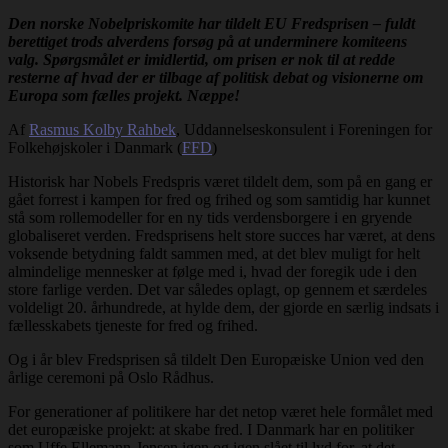
Den norske Nobelpriskomite har tildelt EU Fredsprisen – fuldt
berettiget trods alverdens forsøg på at underminere komiteens
valg. Spørgsmålet er imidlertid, om prisen er nok til at redde
resterne af hvad der er tilbage af politisk debat og visionerne om
Europa som fælles projekt. Næppe!
Af
Rasmus Kolby Rahbek
, Uddannelseskonsulent i Foreningen for
Folkehøjskoler i Danmark (
FFD
)
Historisk har Nobels Fredspris været tildelt dem, som på en gang er
gået forrest i kampen for fred og frihed og som samtidig har kunnet
stå som rollemodeller for en ny tids verdensborgere i en gryende
globaliseret verden. Fredsprisens helt store succes har været, at dens
voksende betydning faldt sammen med, at det blev muligt for helt
almindelige mennesker at følge med i, hvad der foregik ude i den
store farlige verden. Det var således oplagt, op gennem et særdeles
voldeligt 20. århundrede, at hylde dem, der gjorde en særlig indsats i
fællesskabets tjeneste for fred og frihed.
Og i år blev Fredsprisen så tildelt Den Europæiske Union ved den
årlige ceremoni på Oslo Rådhus.
For generationer af politikere har det netop været hele formålet med
det europæiske projekt: at skabe fred. I Danmark har en politiker
som Uffe Ellemann-Jensen igen og igen slået til lyd for, at det