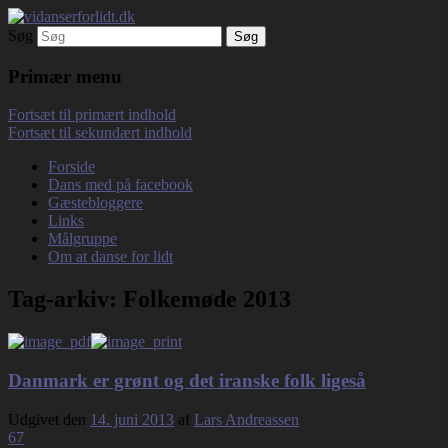
Søg
Debatterende tekster med filosofisk tilsnit
vidanserforlidt.dk
om hverdagens glæder og genvordigheder
Primær menu
Fortsæt til primært indhold
Fortsæt til sekundært indhold
Forside
Dans med på facebook
Gæstebloggere
Links
Målgruppe
Om at danse for lidt
Tag-arkiv:
Folkemøde 2013
Danmark er grønt og det iranske folk ligeså
Udgivet den
14. juni 2013
af
Lars Andreassen
67