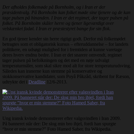
Der afholdes folkemøde på Bornholm, og i Iran er der
præsidentvalg. På Bornholm kan folket møde sine tjenere og de kan
tage pulsen på hinanden. I Iran er det regimet, der tager pulsen på
folket. På Bornholm skåler herre og tjener ligeværdigt over
velskænket fadøl. I Iran er præstestyret bange for sin flok.
En god tjener kender sin herre rigtigt godt. Derfor må folkemødet
betragtes som et obligatorisk kursus – efteruddannelse – for landets
politikere, en udsøgt mulighed for i fremtiden at kunne varetage
deres hverv endnu bedre. I Iran er det snarere omvendt, regimet
tager pulsen på befolkningen og det med en nøje udvalgt
temperaturmåler, som skal sikre mod alt for store temperaturudsving.
Således kan iranerne kun stemme på konservative og
stokkonservative kandidater, som Poyâ Pâkzâd, skribent for Ræson,
udtrykte det i
Deadline
12/6-2013.
Ung iransk kvinde demonstrerer efter valgsvindlen i Iran 2009.
På banneret står der: De slog min bro ihjel, fordi han spurgte
“hvor er min stemme?” Foto Hamed Saber, fra Wikipedia.