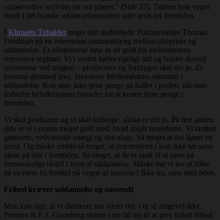
conservative societies on our planet.” (Side 37). Tallene hele vejen
rundt i det iranske uddannelsessystem taler godt for fremtiden.
I
Klimaets Tidsalder
peger den tredobbelte Pulitzervinder Thomas
Friedman på en interessant sammenhæng mellem oliepriser og
uddannelse. Er oliepriserne høje er alt godt for mellemøstens
repressive regimer. Vi i vesten køber rigeligt ind og holder derved
tyrannerne ved magten – produceres og forbruges skal der jo. Er
priserne derimod lave, investerer Mellemøstens oliestater i
uddannelse. Kan man ikke tjene penge på huller i jorden, må man
forbedre befolkningens hoveder for at kunne tjene penge i
fremtiden.
Vi skal producere og vi skal forbruge, sådan er det jo. På den anden
side er vi i vesten meget godt med, hvad angår hovederne. Vi tænker
grønnere, vedvarende energi og den slags. Så meget at det ligner en
trend. Og måske endda så meget, at præstestyret i Iran ikke tør satse
alene på olie i fremtiden. Så meget, at de er nødt til at satse på
menneskeligt råstof i form af uddannelse. Måske har vi lov at håbe
på en mere fri fremtid på vegne af iranerne? Ikke nu, men med tiden.
Frihed kræver uddannelse og omvendt
Man kan sige, at vi danskere har været der. Og så alligevel ikke.
Præsten N.F.S. Grundtvig stemte i sin tid nej til at give folket frihed,