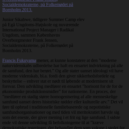
Junior Sikabwe, tidligere Summer Camp elev
på Egå Ungdoms-Højskole og nuværende
International Project Manager i Radikal
Ungdom, sammen Københavns
Overborgmester Frank Jensen,
Socialdemokraterne, på Folkemødet på
Bornholm 2013.
Francis Fukuyama
mener, at kunne konstatere at den ”moderne
naturvidenskabs udbredelse har haft en ensartet indvirkning på alle
de samfund, den har berørt.” Og alle stater uanset ideologi vil have
moderne videnskab, bl.a. fordi den giver sikkerhedsfordele og
beskyttelse – enhver stat er nødt til løbende at modernisere sit
forsvar. Den udvikling medfører en ensartet ”horisont for de for de
økonomiske produktionsmidler” for nationerne. En proces, der
”medfører en stadig større homogenisering af alle menneskelige
samfund uanset deres historiske rødder eller kulturelle arv.” Det vil
føre til opbrud i traditionelle familiebaserede og nepotistiske
samfundsorganisationer og med tiden vil meritokratiet hævde sig
som det eneste, der giver mening i et frit og lige samfund. I sidste
ende vil denne udvikling få befolkningerne til at ”kræve
demokratiske regeringer, der behandler dem som voksne i stedet for