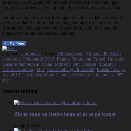
så spørger jeg mig selv om de overhovedet ved, hvor Iran ligger.
Om de ved, at deres jævnaldrende i Iran ikke kan leve ligesådan.”
Du finder ikke ud af, hvor Iran ligger ved at læse det her, men nu
ved du, at der er et Iran, hvor de unge kæmper for deres frihed.
Bornholm ved du allerede hvor ligger. Men tænk, hvis iranerne
engang kan holde folkemøde i Teheran.
Udgivet i
samfundsk
|
Tagget
Ali Khamenei
,
Ali Samadhi Ahadi
,
demokrati
,
Folkemøde 2013
,
Francis Fukuyama
,
Frihed
,
Højskole
,
Kishore Mahbubani
,
Mehdi Mohseni
,
Mir-Hossein
,
Mousavu
,
N.F.S. Grundtvig
,
Olie
,
Præsidentvalg i Iran 2009
,
Præsidentvalg i
Iran 2013
,
The Green Wave
,
Thomas Friedman
,
Uddannelse
|
67
svar
Seneste indlæg
Bliver man en bedre læge af at se på kunst
25. april 2016