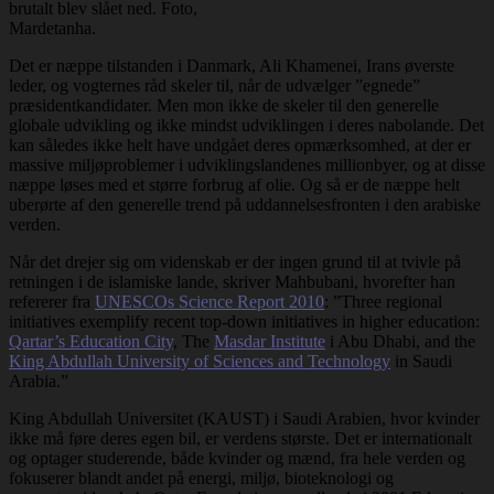
brutalt blev slået ned. Foto,
Mardetanha.
Det er næppe tilstanden i Danmark, Ali Khamenei, Irans øverste
leder, og vogternes råd skeler til, når de udvælger ”egnede”
præsidentkandidater. Men mon ikke de skeler til den generelle
globale udvikling og ikke mindst udviklingen i deres nabolande. Det
kan således ikke helt have undgået deres opmærksomhed, at der er
massive miljøproblemer i udviklingslandenes millionbyer, og at disse
næppe løses med et større forbrug af olie. Og så er de næppe helt
uberørte af den generelle trend på uddannelsesfronten i den arabiske
verden.
Når det drejer sig om videnskab er der ingen grund til at tvivle på
retningen i de islamiske lande, skriver Mahbubani, hvorefter han
refererer fra
UNESCOs Science Report 2010
: ”Three regional
initiatives exemplify recent top-down initiatives in higher education:
Qartar’s Education City
, The
Masdar Institute
i Abu Dhabi, and the
King Abdullah University of Sciences and Technology
in Saudi
Arabia.”
King Abdullah Universitet (KAUST) i Saudi Arabien, hvor kvinder
ikke må føre deres egen bil, er verdens største. Det er internationalt
og optager studerende, både kvinder og mænd, fra hele verden og
fokuserer blandt andet på energi, miljø, bioteknologi og