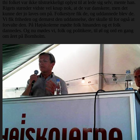
thi folket var ikke tilstrækkeligt oplyst til at lede sig selv, mente han.
Rigets stænder vidste vel knap nok, at de var danskere, men det
kunne der jo laves om på. Folkestyre fik de, og uddannede blev de.
Vi fik friheden og dernæst den uddannelse, der skulle til for også at
forvalte den. På Højskolerne mødte folk hinanden og et folk
dannedes. Og nu mødes vi, folk og politikere, til øl og ord en gang
om året på Bornholm.