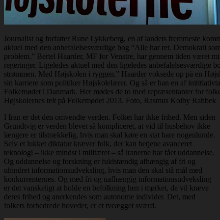
Journalist og forfatter Rune Lykkeberg, en af landets fremmeste komm
aktuel med den anbefalelsesværdige bog “Alle har ret. Demokrati som
problem.” Bertel Haarder, MF for Venstre, har gennem tiden været mini
regeringer. Ligeledes aktuel med den ligeledes anbefalelsesværdige
strømmen. Med Højskolen i ryggen.” Haarder voksede op på en Højsk
sin karriere som politiker Højskolelærer. Og så er han en af inititiativta
Folkemødet i Danmark. Her mødes de to med repræsentanter for folke
Højskolernes telt på Folkemødet 2013. Foto, Rasmus Kolby Rahbek
I Iran er det den omvendte verden. Folket har ikke frihed. Men siden
Grundtvig er verden blevet så kompliceret, at vid til husbehov ikke
længere er tilstrækkelig, hvis man skal køre en stat bare nogenlunde.
Selv et lukket diktatur kræver folk, der kan betjene avanceret
teknologi – ikke mindst i militæret – så iranerne har fået uddannelse.
Og uddannelse og forskning er fuldstændig afhængig af fri og
uhindret informationsudveksling, hvis man den skal stå mål med
konkurrenternes. Og med fri og uafhængig informationsudveksling
er det vanskeligt at holde en befolkning hen i mørket, de vil kræve
deres frihed og anerkendes som autonome individer. Det, med
folkets forbedrede hoveder, er et tveægget sværd.