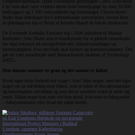
computervidenskab. Qatar Foundation grundlagde i 2001 Education
City som skal være verdens første fuldt bæredygtige by med 50.000
indbyggere og 1.500 virksomheder og forretninger. I byens kerne
finder man afdelinger fra 6 internationale universiteter, hvoraf flere
af afdelingerne har et flertal af kvinder blandt de lokale studerende.
De Forenede Arabiske Emirater tog i 2006 initiativet til Masdar
Instituttet i Abu Dhabi som et knudepunkt for et globalt samarbejde,
der skal fokusere på energieffektivitet, klimaforandringer og
bæredygtighed, hvor der både skal forskes og kommercialiseres. Det
gør de i tæt samarbejde med Massachusetts Institute of Technology
(MIT).
Den danske sommer er grøn og det samme er håbet
Hvad siger disse forhold om valget i Iran? Ikke noget, men det siger
noget om en udvikling mod frihed, som er båret af den økonomiske
og teknologiske udvikling og som det er særdeles svært at sætte sig
imod. Sådan noget kan man vist kun påstå, hvis man er fukuyamist
– fukuyamarianer eller hvad det måtte hedde.