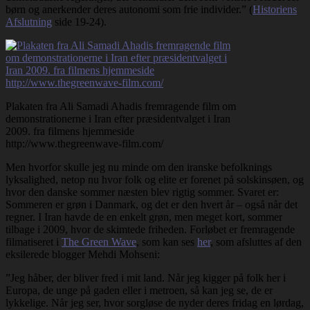
børn og anerkender deres autonomi som frie individer.” (
Historiens
Afslutning
side 19-24).
Plakaten fra Ali Samadi Ahadis fremragende film om
demonstrationerne i Iran efter præsidentvalget i Iran
2009. fra filmens hjemmeside
http://www.thegreenwave-film.com/
Men hvorfor skulle jeg nu minde om den iranske befolknings
lyksalighed, netop nu hvor folk og elite er forenet på solskinsøen, og
hvor den danske sommer næsten blev rigtig sommer. Svaret er:
Sommeren er grøn i Danmark, og det er den hvert år – også når det
regner. I Iran havde de en enkelt grøn, men meget kort, sommer
tilbage i 2009, hvor de skimtede friheden. Forløbet er fremragende
filmatiseret i
The Green Wave
, som kan ses
her
, som afsluttes af den
eksilerede blogger Mehdi Mohseni:
”Jeg håber, der bliver fred i mit land. Når jeg kigger på folk her i
Europa, de unge på gaden eller i metroen, så kan jeg se, de er
lykkelige. Når jeg ser, hvor sorgløse de nyder deres fridag en lørdag,