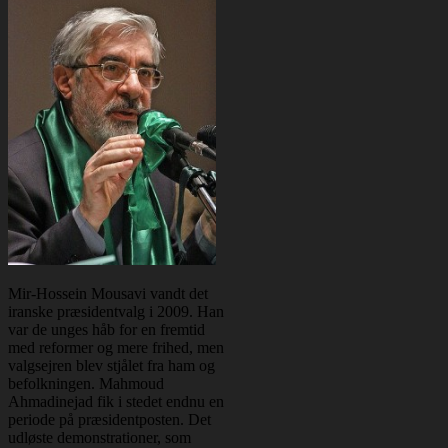
Mir-Hossein Mousavi vandt det
iranske præsidentvalg i 2009. Han
var de unges håb for en fremtid
med reformer og mere frihed, men
valgsejren blev stjålet fra ham og
befolkningen. Mahmoud
Ahmadinejad fik i stedet endnu en
periode på præsidentposten. Det
udløste demonstrationer, som