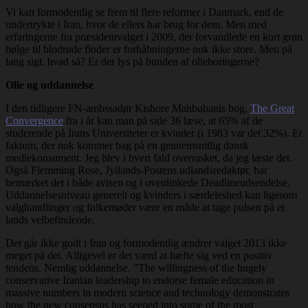
Vi kan formodentlig se frem til flere reformer i Danmark, end de
undertrykte i Iran, hvor de ellers har brug for dem. Men med
erfaringerne fra præsidentvalget i 2009, der forvandlede en kort grøn
bølge til blodrøde floder er forhåbningerne nok ikke store. Men på
lang sigt, hvad så? Er der lys på bunden af olieboringerne?
Olie og uddannelse
I den tidligere FN-ambssadør Kishore Mahbubanis bog,
The Great
Convergence
fra i år kan man på side 36 læse, at 65% af de
studerende på Irans Universiteter er kvinder (i 1983 var det 32%). Et
faktum, der nok kommer bag på en gennemsnitlig dansk
mediekonsument. Jeg blev i hvert fald overrasket, da jeg læste det.
Også Flemming Rose, Jyllands-Postens udlandsredaktør, har
bemærket det i både avisen og i ovenlinkede Deadlineudsendelse.
Uddannelsesniveau generelt og kvinders i særdeleshed kan ligesom
valghandlinger og folkemøder være en måde at tage pulsen på et
lands velbefindende.
Det går ikke godt i Iran og formodentlig ændrer valget 2013 ikke
meget på det. Alligevel er det værd at hæfte sig ved en positiv
tendens. Nemlig uddannelse. ”The willingness of the hugely
conservative Iranian leadership to endorse female education in
massive numbers in modern science and technology demonstrates
how the new consensus has seeped into some of the most