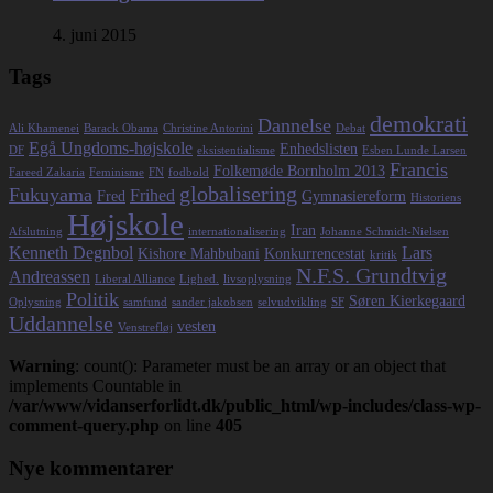
4. juni 2015
Tags
demokrati
Dannelse
Ali Khamenei
Barack Obama
Christine Antorini
Debat
Egå Ungdoms-højskole
Enhedslisten
DF
eksistentialisme
Esben Lunde Larsen
Francis
Folkemøde Bornholm 2013
Fareed Zakaria
Feminisme
FN
fodbold
globalisering
Fukuyama
Frihed
Fred
Gymnasiereform
Historiens
Højskole
Iran
Afslutning
internationalisering
Johanne Schmidt-Nielsen
Kenneth Degnbol
Lars
Kishore Mahbubani
Konkurrencestat
kritik
N.F.S. Grundtvig
Andreassen
Liberal Alliance
Lighed.
livsoplysning
Politik
Søren Kierkegaard
Oplysning
samfund
sander jakobsen
selvudvikling
SF
Uddannelse
vesten
Venstrefløj
Warning
: count(): Parameter must be an array or an object that
implements Countable in
/var/www/vidanserforlidt.dk/public_html/wp-includes/class-wp-
comment-query.php
on line
405
Nye kommentarer