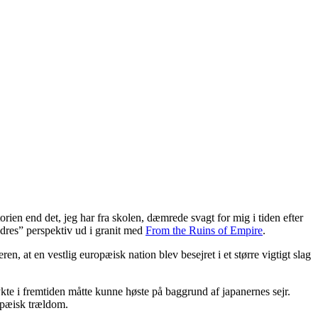
rien end det, jeg har fra skolen, dæmrede svagt for mig i tiden efter
dres” perspektiv ud i granit med
From the Ruins of Empire
.
 at en vestlig europæisk nation blev besejret i et større vigtigt slag
te i fremtiden måtte kunne høste på baggrund af japanernes sejr.
opæisk trældom.