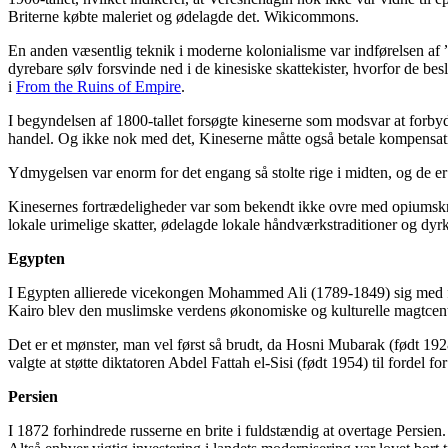
Briterne købte maleriet og ødelagde det. Wikicommons.
En anden væsentlig teknik i moderne kolonialisme var indførelsen af ”
dyrebare sølv forsvinde ned i de kinesiske skattekister, hvorfor de be
i
From the Ruins of Empire
.
I begyndelsen af 1800-tallet forsøgte kineserne som modsvar at forby
handel. Og ikke nok med det, Kineserne måtte også betale kompensa
Ydmygelsen var enorm for det engang så stolte rige i midten, og de er 
Kinesernes fortrædeligheder var som bekendt ikke ovre med opiumskrige
lokale urimelige skatter, ødelagde lokale håndværkstraditioner og dyr
Egypten
I Egypten allierede vicekongen Mohammed Ali (1789-1849) sig med fr
Kairo blev den muslimske verdens økonomiske og kulturelle magtcenter 
Det er et mønster, man vel først så brudt, da Hosni Mubarak (født 192
valgte at støtte diktatoren Abdel Fattah el-Sisi (født 1954) til forde
Persien
I 1872 forhindrede russerne en brite i fuldstændig at overtage Persi