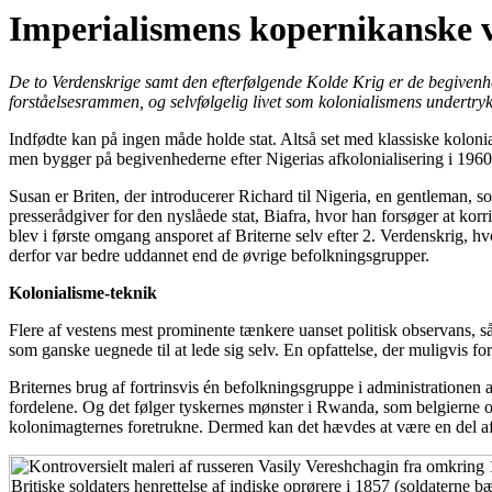
Imperialismens kopernikanske 
De to Verdenskrige samt den efterfølgende Kolde Krig er de begivenhed
forståelsesrammen, og selvfølgelig livet som kolonialismens undertrykte
Indfødte kan på ingen måde holde stat. Altså set med klassiske kolon
men bygger på begivenhederne efter Nigerias afkolonialisering i 1960
Susan er Briten, der introducerer Richard til Nigeria, en gentleman,
presserådgiver for den nyslåede stat, Biafra, hvor han forsøger at ko
blev i første omgang ansporet af Briterne selv efter 2. Verdenskrig, hvo
derfor var bedre uddannet end de øvrige befolkningsgrupper.
Kolonialisme-teknik
Flere af vestens mest prominente tænkere uanset politisk observans, s
som ganske uegnede til at lede sig selv. En opfattelse, der muligvis for
Briternes brug af fortrinsvis én befolkningsgruppe i administrationen 
fordelene. Og det følger tyskernes mønster i Rwanda, som belgierne ov
kolonimagternes foretrukne. Dermed kan det hævdes at være en del af