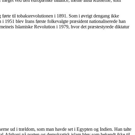
 for meget ved den europæiske balance, mente altså Russerne, som
førte til tobaksrevolutionen i 1891. Som i øvrigt dengang ikke
1951 blev Irans første folkevalgte præsident nationaliserede han
meineis Islamiske Revolution i 1979, hvor det præstestyrede diktatur
serne ud i trældom, som man havde set i Egypten og Indien. Han talte
g al-Afghani på porten og demokratisk islam blev som bekendt ikke til