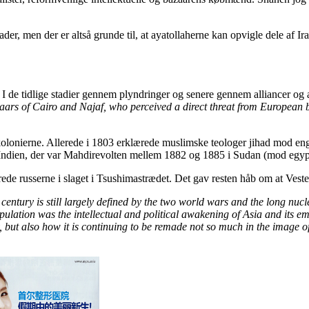
gader, men der er altså grunde til, at ayatollaherne kan opvigle dele af
 de tidlige stadier gennem plyndringer og senere gennem alliancer og af
aars of Cairo and Najaf, who perceived a direct threat from European b
 kolonierne. Allerede i 1803 erklærede muslimske teologer jihad mod en
e Indien, der var Mahdirevolten mellem 1882 og 1885 i Sudan (mod egypt
de russerne i slaget i Tsushimastrædet. Det gav resten håb om at Veste
century is still largely defined by the two world wars and the long nucl
 population was the intellectual and political awakening of Asia and its
y, but also how it is continuing to be remade not so much in the image o