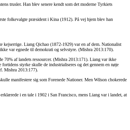
ens trusler. Han blev senere kendt som det moderne Tyrkiets
rste folkevalgte præsident i Kina (1912). På vej hjem blev han
te kejserrige. Liang Qichao (1872-1929) var en af dem. Nationalist
 ikke var egnede til demokrati og selvstyre. (Mishra 2013:170).
de 70% af landets ressourcer. (Mishra 2013:171). Liang var ikke
 fortidens styrke skulle de industrialiseres og det gennem en nøje
cf. Mishra 2013:177).
skulle manifestere sig som Forenede Nationer. Men Wilson chokerede
rklærede i en tale i 1902 i San Francisco, mens Liang var i landet, at
.