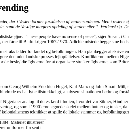
vending
er, der i Vesten former forståelsen af verdensordenen. Men i restens ø
, samt de Vestlige magters opdeling af verden efter 1. Verdenskrig. Det 
ialistiske øjne. ”These people have no sense of peace”, siger Susan, 
, der førte til Biafrakrigen 1967-1970. Adichie mistede begge sine bed
 som straks falder for landet og befolkningen. Han planlægger at skrive
rrigere den udenlandske presses fejlopfattelser. Konflikterne mellem Ni
r de beskyldte Igboerne for at organisere strejker. Igboerne, som Britern
åsom Georg Wilhelm Friedrich Hegel, Karl Marx og John Stuartt Mill, så i
hindrede os i at lytte tilstrækkeligt, analysere situationen bedre og fors
af Nigeria er analog til deres færd i Indien, hvor det var Sikher, Hindu
ertog, og som i 1990’erne tegnede skelet mellem hutuer og tutsier, da 
 kolonialismens teknikker at spille de lokale stammer og befolkningsg