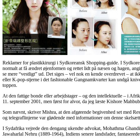
Reklamer for plastikkirurgi i Sydkoreansk Shopping-guide. I Sydkorea
normalt at få ændret øjenformen og rettet lidt på næsen og hagen, angi
se mere “vestligt” ud. Det siges – vel nok en kende overdrevet – at ikk
eller K-pop-stjerne i det fashionable Gangnamkvarter kan undgå kniv
toppen.
At den fattige bonde eller arbejdstager – og den intellektuelle – i Af
11. september 2001, men først for alvor, da jeg læste Kishore Mahbu
Som nævnt, skriver Mishra, at den afgørende begivenhed set med Restens
og telegraflinjerne var glødende med informationer om denne skelsæt
I Sydafrika vejrede den dengang ukendte advokat, Mohathma Ghandi (1
Jawaharlal Nehru (1889-1964), Indiens senere landsfader, fantasered