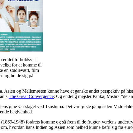
 er det forholdsvist
veligt for at komme til
e en studievært, film-
en og holde sig på
rika, Asien og Mellemøsten kunne have et ganske andet perspektiv på histo
banis
The Great Convergence
. Og endelig mejsler Pankaj Mishra ”de an
 øjne var slaget ved Tsushima. Det var første gang siden Middelalderen,
tende begivenhed.
869-1948) forårets komme og så frem til de frugter, verdens undertryk
e om, hvordan hans Indien og Asien som helhed kunne befri sig fra eur