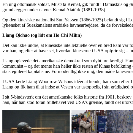
En ung ottomansk soldat, Mustafa Kemal, gik rundt i Damaskus og øn
grundlægger under navnet Kemal Atatürk (1881-1938).
Og den kinesiske nationalist Sun Yat-sen (1866-1925) befandt sig i Lo
lykønsket af Suezkanalens arabiske havnearbejdere, da de forveksled
Liang Qichao (og lidt om Ho Chi Mihn)
Det kan ikke undre, at kinesiske intellektuelle over en bred kam var
var han, og efter at have set, hvordan kineserne i USA opførte sig – m
Liang oplevede det amerikanske demokrati som dybt uretfærdigt. Han s
kommunist – og det mente han heller ikke resten af Kinas befolkning eg
statsreguleret kapitalisme. Formodentlig ikke ulig, den måde kinesern
I USA lærte Liang Woodrow Wilsons idéer at kende, ham som efter 1s
Liang og fik ham til at indse at Vesten var ustoppelig i sin grådighed
I sit 5-bindsværk om det amerikanske folks historie fra 1901, beskrev
han, når han stod foran Stillehavet ved USA’s grænse, fandt det ufors