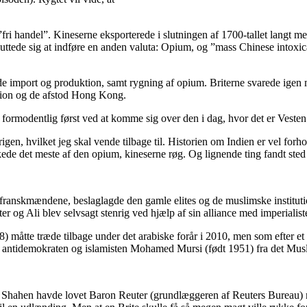
fri handel”. Kineserne eksporterede i slutningen af 1700-tallet langt m
sluttede sig at indføre en anden valuta: Opium, og ”mass Chinese intoxic
de import og produktion, samt rygning af opium. Briterne svarede igen
tion og de afstod Hong Kong.
formodentlig først ved at komme sig over den i dag, hvor det er Vesten (
n, hvilket jeg skal vende tilbage til. Historien om Indien er vel forh
kede det meste af den opium, kineserne røg. Og lignende ting fandt sted
anskmændene, beslaglagde den gamle elites og de muslimske institutio
og Ali blev selvsagt stenrig ved hjælp af sin alliance med imperialist
8) måtte træde tilbage under det arabiske forår i 2010, men som efter e
l for antidemokraten og islamisten Mohamed Mursi (født 1951) fra det Mu
en. Shahen havde lovet Baron Reuter (grundlæggeren af Reuters Bureau)