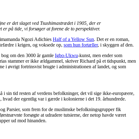
jne er det slaget ved Tsushimastrædet i 1905, der er
er på tide, vi forsøger at forene de to perspektiver.
i Chimamanda Ngozi Adichies
Half of a Yellow Sun
. Det er en roman,
stefædre i krigen, og voksede op,
som hun fortæller
, i skyggen af den.
 en bog om den 3000 år gamle
Igbo-Ukwu
-kunst, men ender som
gerias stammer er ikke ældgammel, skriver Richard på et tidspunkt, men
e i øvrigt fortrinsvist brugte i administrationen af landet, og som
 sin tid resten af verdens befolkninger, det vil sige ikke-europæere,
tå, hvad der egentlig var i gærde i kolonierne i det 19. århundrede.
er og Parsier, som frem for de muslimske befolkningsgrupper fik
førstnævnte forsøgte at udradere tutsierne, der netop havde været
rupper ud mod hinanden.