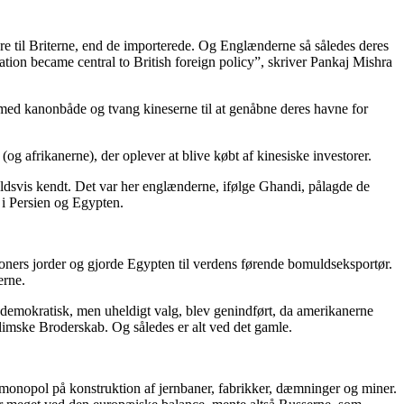
ere til Briterne, end de importerede. Og Englænderne så således deres
ation became central to British foreign policy”, skriver Pankaj Mishra
 med kanonbåde og tvang kineserne til at genåbne deres havne for
og afrikanerne), der oplever at blive købt af kinesiske investorer.
oldsvis kendt. Det var her englænderne, ifølge Ghandi, pålagde de
 i Persien og Egypten.
ners jorder og gjorde Egypten til verdens førende bomuldseksportør.
erne.
t demokratisk, men uheldigt valg, blev genindført, da amerikanerne
slimske Broderskab. Og således er alt ved det gamle.
 monopol på konstruktion af jernbaner, fabrikker, dæmninger og miner.