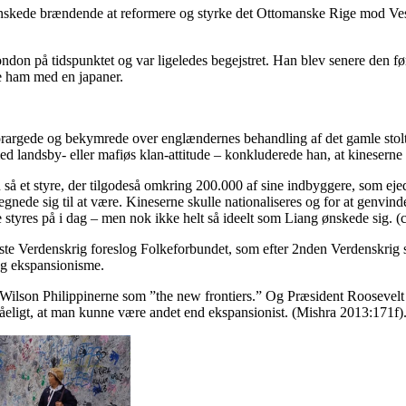
skede brændende at reformere og styrke det Ottomanske Rige mod Vest
ndon på tidspunktet og var ligeledes begejstret. Han blev senere den fø
e ham med en japaner.
 forargede og bekymrede over englændernes behandling af det gamle stol
ed landsby- eller mafiøs klan-attitude – konkluderede han, at kineserne
å et styre, der tilgodeså omkring 200.000 af sine indbyggere, som eje
nede sig til at være. Kineserne skulle nationaliseres og for at genvinde
e styres på i dag – men nok ikke helt så ideelt som Liang ønskede sig. (
te Verdenskrig foreslog Folkeforbundet, som efter 2nden Verdenskrig 
 og ekspansionisme.
 Wilson Philippinerne som ”the new frontiers.” Og Præsident Roosevelt e
tåeligt, at man kunne være andet end ekspansionist. (Mishra 2013:171f)