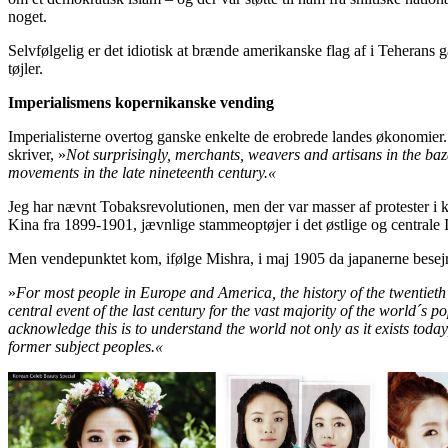
noget.
Selvfølgelig er det idiotisk at brænde amerikanske flag af i Teherans 
tøjler.
Imperialismens kopernikanske vending
Imperialisterne overtog ganske enkelte de erobrede landes økonomier. I
skriver, »
Not surprisingly, merchants, weavers and artisans in the baz
movements in the late nineteenth century.«
Jeg har nævnt Tobaksrevolutionen, men der var masser af protester i
Kina fra 1899-1901, jævnlige stammeoptøjer i det østlige og central
Men vendepunktet kom, ifølge Mishra, i maj 1905 da japanerne besejre
»
For most people in Europe and America, the history of the twentieth 
central event of the last century for the vast majority of the world´s
acknowledge this is to understand the world not only as it exists toda
former subject peoples.«