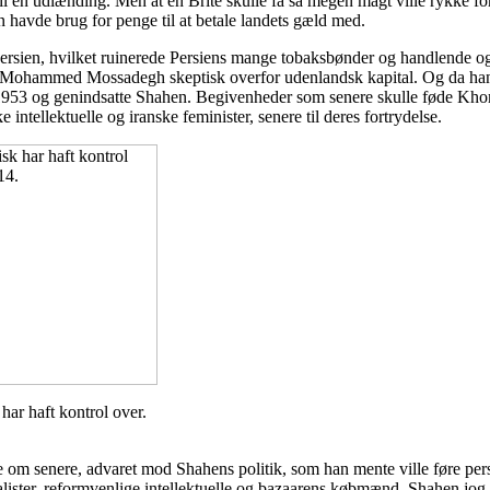
t til en udlænding. Men at en Brite skulle få så megen magt ville rykke
n havde brug for penge til at betale landets gæld med.
Persien, hvilket ruinerede Persiens mange tobaksbønder og handlende og 
 Mohammed Mossadegh skeptisk overfor udenlandsk kapital. Og da han i 
m i 1953 og genindsatte Shahen. Begivenheder som senere skulle føde Kho
 intellektuelle og iranske feminister, senere til deres fortrydelse.
har haft kontrol over.
 om senere, advaret mod Shahens politik, som han mente ville føre per
onalister, reformvenlige intellektuelle og bazaarens købmænd. Shahen jo