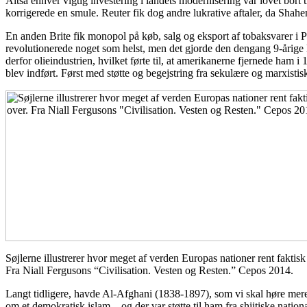
Altså enhver vigtig investering i landets modernisering var lovet bor
korrigerede en smule. Reuter fik dog andre lukrative aftaler, da Shahe
En anden Brite fik monopol på køb, salg og eksport af tobaksvarer i 
revolutionerede noget som helst, men det gjorde den dengang 9-årige
derfor olieindustrien, hvilket førte til, at amerikanerne fjernede ha
blev indført. Først med støtte og begejstring fra sekulære og marxistiske
Søjlerne illustrerer hvor meget af verden Europas nationer rent faktisk 
Fra Niall Fergusons “Civilisation. Vesten og Resten.” Cepos 2014.
Langt tidligere, havde Al-Afghani (1838-1897), som vi skal høre mere
om et demokratisk islam – og der var støtte til ham fra shiitiske nati