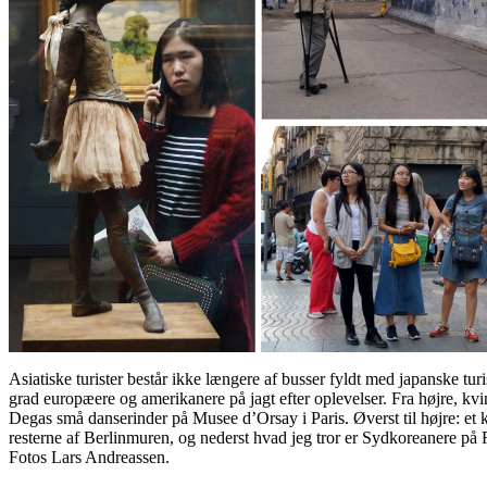
Asiatiske turister består ikke længere af busser fyldt med japanske turis
grad europæere og amerikanere på jagt efter oplevelser. Fra højre, kvi
Degas små danserinder på Musee d’Orsay i Paris. Øverst til højre: et 
resterne af Berlinmuren, og nederst hvad jeg tror er Sydkoreanere på
Fotos Lars Andreassen.