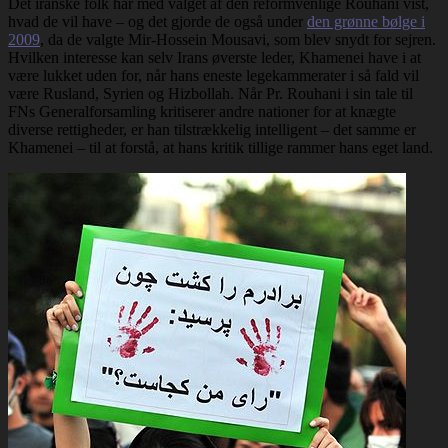
Det iranske folk har med valget af den reformvenlige Rouhani vist,
hvad de vil have – og det gjorde de også under
den grønne bølge i
2009
, da de valgte Mir-Hossein Mousavi, som blev snydt for sejren.
Hvilken interesse kan selv Irans øverste leder, Khamenei have i at
være lukket uden for, når hans eneste legekammerater i så fald vil
være Rusland, Syrien og Hizbollah. Når Pr. Rouhani i sin tale til
FNs Generalforsamling kritiserer andre nationer for at knægte
diverse rettigheder, er han tilstrækkelig intelligent – det samme er
Khamenei – til at forstå, at hans kritik tillige rammer hans eget land.