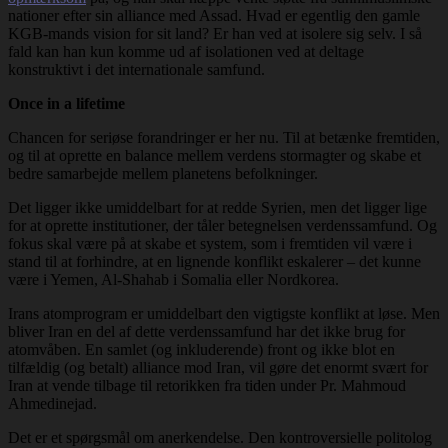
nationer efter sin alliance med Assad. Hvad er egentlig den gamle
KGB-mands vision for sit land? Er han ved at isolere sig selv. I så
fald kan han kun komme ud af isolationen ved at deltage
konstruktivt i det internationale samfund.
Once in a lifetime
Chancen for seriøse forandringer er her nu. Til at betænke fremtiden,
og til at oprette en balance mellem verdens stormagter og skabe et
bedre samarbejde mellem planetens befolkninger.
Det ligger ikke umiddelbart for at redde Syrien, men det ligger lige
for at oprette institutioner, der tåler betegnelsen verdenssamfund. Og
fokus skal være på at skabe et system, som i fremtiden vil være i
stand til at forhindre, at en lignende konflikt eskalerer – det kunne
være i Yemen, Al-Shahab i Somalia eller Nordkorea.
Irans atomprogram er umiddelbart den vigtigste konflikt at løse. Men
bliver Iran en del af dette verdenssamfund har det ikke brug for
atomvåben. En samlet (og inkluderende) front og ikke blot en
tilfældig (og betalt) alliance mod Iran, vil gøre det enormt svært for
Iran at vende tilbage til retorikken fra tiden under Pr. Mahmoud
Ahmedinejad.
Det er et spørgsmål om anerkendelse. Den kontroversielle politolog