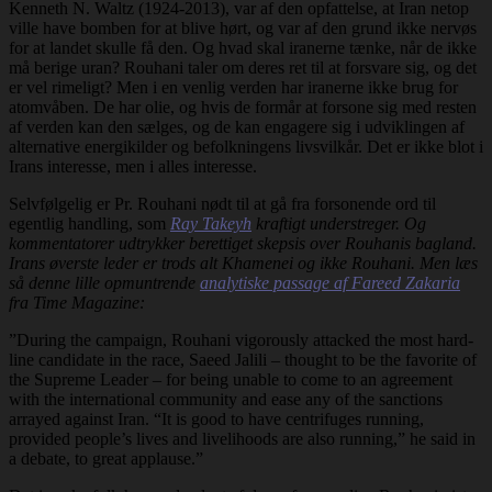
Kenneth N. Waltz (1924-2013), var af den opfattelse, at Iran netop
ville have bomben for at blive hørt, og var af den grund ikke nervøs
for at landet skulle få den. Og hvad skal iranerne tænke, når de ikke
må berige uran? Rouhani taler om deres ret til at forsvare sig, og det
er vel rimeligt? Men i en venlig verden har iranerne ikke brug for
atomvåben. De har olie, og hvis de formår at forsone sig med resten
af verden kan den sælges, og de kan engagere sig i udviklingen af
alternative energikilder og befolkningens livsvilkår. Det er ikke blot i
Irans interesse, men i alles interesse.
Selvfølgelig er Pr. Rouhani nødt til at gå fra forsonende ord til
egentlig handling, som
Ray Takeyh
kraftigt understreger. Og
kommentatorer udtrykker berettiget skepsis over Rouhanis bagland.
Irans øverste leder er trods alt Khamenei og ikke Rouhani. Men læs
så denne lille opmuntrende
analytiske passage af Fareed Zakaria
fra Time Magazine:
”During the campaign, Rouhani vigorously attacked the most hard-
line candidate in the race, Saeed Jalili – thought to be the favorite of
the Supreme Leader – for being unable to come to an agreement
with the international community and ease any of the sanctions
arrayed against Iran. “It is good to have centrifuges running,
provided people’s lives and livelihoods are also running,” he said in
a debate, to great applause.”