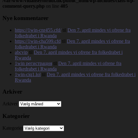
/var/www/vidanserforlidt.dk/public_html/wp-includes/class-wp-
comment-query.php
on line
405
Nye kommentarer
https://1win-cnr455.cfd/
til
Den 7. april mindes vi ofrene fra
folkedrabet i Rwanda
https://1win-cha599.cfd
til
Den 7. april mindes vi ofrene fra
folkedrabet i Rwanda
abcvip
til
Den 7. april mindes vi ofrene fra folkedrabet i
Rwanda
1win регистрация
til
Den 7. april mindes vi ofrene fra
folkedrabet i Rwanda
1win-ciq1.lol
til
Den 7. april mindes vi ofrene fra folkedrabet i
Rwanda
Arkiver
Arkiver
Kategorier
Kategorier