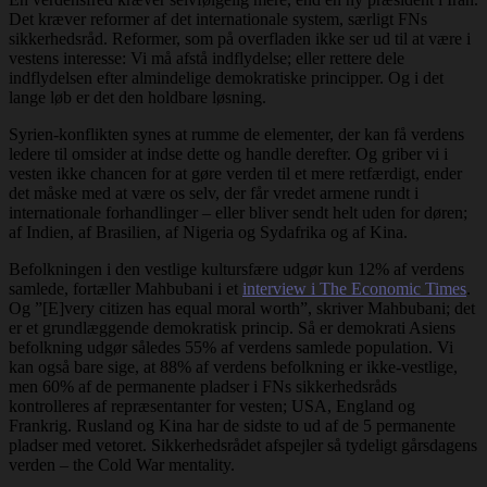
Det kræver reformer af det internationale system, særligt FNs
sikkerhedsråd. Reformer, som på overfladen ikke ser ud til at være i
vestens interesse: Vi må afstå indflydelse; eller rettere dele
indflydelsen efter almindelige demokratiske principper. Og i det
lange løb er det den holdbare løsning.
Syrien-konflikten synes at rumme de elementer, der kan få verdens
ledere til omsider at indse dette og handle derefter. Og griber vi i
vesten ikke chancen for at gøre verden til et mere retfærdigt, ender
det måske med at være os selv, der får vredet armene rundt i
internationale forhandlinger – eller bliver sendt helt uden for døren;
af Indien, af Brasilien, af Nigeria og Sydafrika og af Kina.
Befolkningen i den vestlige kultursfære udgør kun 12% af verdens
samlede, fortæller Mahbubani i et
interview i The Economic Times
.
Og ”[E]very citizen has equal moral worth”, skriver Mahbubani; det
er et grundlæggende demokratisk princip. Så er demokrati Asiens
befolkning udgør således 55% af verdens samlede population. Vi
kan også bare sige, at 88% af verdens befolkning er ikke-vestlige,
men 60% af de permanente pladser i FNs sikkerhedsråds
kontrolleres af repræsentanter for vesten; USA, England og
Frankrig. Rusland og Kina har de sidste to ud af de 5 permanente
pladser med vetoret. Sikkerhedsrådet afspejler så tydeligt gårsdagens
verden – the Cold War mentality.