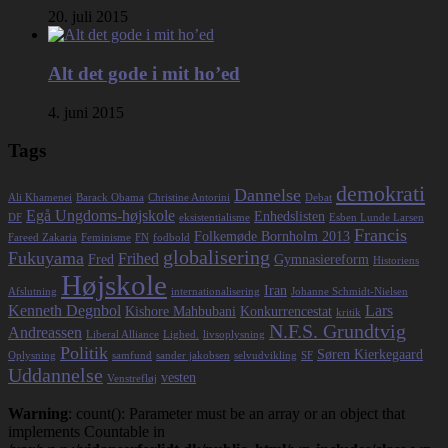
20. juli 2015
Alt det gode i mit ho’ed
4. juni 2015
Tags
demokrati
Dannelse
Ali Khamenei
Barack Obama
Christine Antorini
Debat
Egå Ungdoms-højskole
Enhedslisten
DF
eksistentialisme
Esben Lunde Larsen
Francis
Folkemøde Bornholm 2013
Fareed Zakaria
Feminisme
FN
fodbold
globalisering
Fukuyama
Frihed
Fred
Gymnasiereform
Historiens
Højskole
Iran
Afslutning
internationalisering
Johanne Schmidt-Nielsen
Kenneth Degnbol
Lars
Kishore Mahbubani
Konkurrencestat
kritik
N.F.S. Grundtvig
Andreassen
Liberal Alliance
Lighed.
livsoplysning
Politik
Søren Kierkegaard
Oplysning
samfund
sander jakobsen
selvudvikling
SF
Uddannelse
vesten
Venstrefløj
Warning
: count(): Parameter must be an array or an object that
implements Countable in