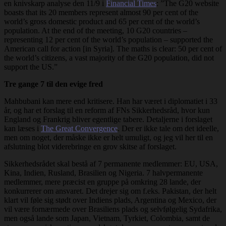
en knivskarp analyse den 11/9 i
Financial Times
: ”The G20 website
boasts that its 20 members represent almost 90 per cent of the
world’s gross domestic product and 65 per cent of the world’s
population. At the end of the meeting, 10 G20 countries –
representing 12 per cent of the world’s population – supported the
American call for action [in Syria]. The maths is clear: 50 per cent of
the world’s citizens, a vast majority of the G20 population, did not
support the US.”
Tre gange 7 til den evige fred
Mahbubani kan mere end kritisere. Han har været i diplomatiet i 33
år, og har et forslag til en reform af FNs Sikkerhedsråd, hvor kun
England og Frankrig bliver egentlige tabere. Detaljerne i forslaget
kan læses i
The Great Convergence
. Der er ikke tale om det ideelle,
men om noget, der måske ikke er helt umuligt, og jeg vil her til en
afslutning blot viderebringe en grov skitse af forslaget.
Sikkerhedsrådet skal bestå af 7 permanente medlemmer: EU, USA,
Kina, Indien, Rusland, Brasilien og Nigeria. 7 halvpermanente
medlemmer, mere præcist en gruppe på omkring 28 lande, der
konkurrerer om ansvaret. Det drejer sig om f.eks. Pakistan, der helt
klart vil føle sig stødt over Indiens plads, Argentina og Mexico, der
vil være fornærmede over Brasiliens plads og selvfølgelig Sydafrika,
men også lande som Japan, Vietnam, Tyrkiet, Colombia, samt de