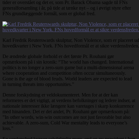
tider er overstået og det er, som Pr. Barack Obama sagde til FNs
generalforsamling i år, på tide at tænke nyt – og i øvrigt styre efter
FNs grundlæggende formål, som er global fred.
Karl Fredrik Reuterswards skulptur, Non Violence, som er placeret u
hovedkvarter i New York. FNs hovedformål er at sikre verdensfreden
De ændrede globale forhold er det første Pr. Rouhani gør
opmærksom på i sin kronik: “The world has changed. International
politics is no longer a zero-sum game but a multi-dimensional arena
where cooperation and competition often occur simultaneously.
Gone is the age of blood feuds. World leaders are expected to lead
in turning threats into opportunities.”
Denne forskydning er veldokumenteret. Men for at der kan
reformeres er det vigtigt, at verdens befolkninger og ledere indser, at
nationale interesser ikke længere kan varetages i skarp konkurrence
med hinanden. Det er det andet, Pr. Rouhani gør opmærksom på:
”In other words, win-win outcomes are not just favorable but also
achievable. A zero-sum, Cold War mentality leads to everyone’s
loss.”
En verdensfred kræver selvfølgelig mere, end en ny præsident i Iran.