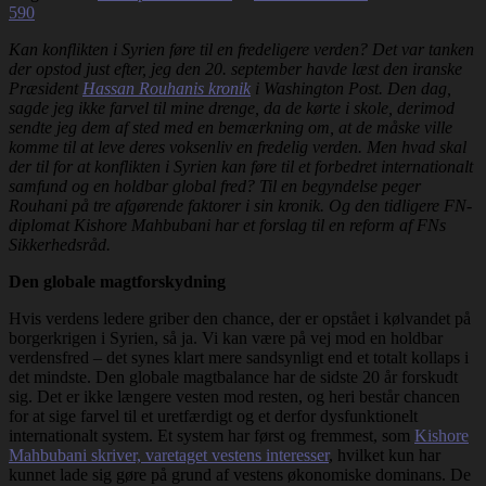
590
Kan konflikten i Syrien føre til en fredeligere verden? Det var tanken
der opstod just efter, jeg den 20. september havde læst den iranske
Præsident
Hassan Rouhanis kronik
i Washington Post. Den dag,
sagde jeg ikke farvel til mine drenge, da de kørte i skole, derimod
sendte jeg dem af sted med en bemærkning om, at de måske ville
komme til at leve deres voksenliv en fredelig verden. Men hvad skal
der til for at konflikten i Syrien kan føre til et forbedret internationalt
samfund og en holdbar global fred? Til en begyndelse peger
Rouhani på tre afgørende faktorer i sin kronik. Og den tidligere FN-
diplomat Kishore Mahbubani har et forslag til en reform af FNs
Sikkerhedsråd.
Den globale magtforskydning
Hvis verdens ledere griber den chance, der er opstået i kølvandet på
borgerkrigen i Syrien, så ja. Vi kan være på vej mod en holdbar
verdensfred – det synes klart mere sandsynligt end et totalt kollaps i
det mindste. Den globale magtbalance har de sidste 20 år forskudt
sig. Det er ikke længere vesten mod resten, og heri består chancen
for at sige farvel til et uretfærdigt og et derfor dysfunktionelt
internationalt system. Et system har først og fremmest, som
Kishore
Mahbubani skriver, varetaget vestens interesser
, hvilket kun har
kunnet lade sig gøre på grund af vestens økonomiske dominans. De