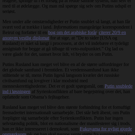
reagere, springe til i et forsøg på at redde samme system, han selv er
med til at ødelægge. Og man må spørge sig selv om Putins udspil er
seriøst.
Men under alle omstændigheder er Putin snublet så langt, at han får
svært ved at trække i land.
Informations
mangeårige korrespondent i
Beirut og forfatter til en
bog om det arabiske forår
,
citerer 20/9 en
anonym vestlig diplomat
for at sige, at ”De to sider [USA og
Rusland] er nået så langt i processen, at det vil indebære et tydeligt
ansigtstab for begge at gå tilbage til veto-nulpunktet.” Og lad os
være glade for det, uanset hvor lidt, vi bryder os om Putin.
Putins Rusland kan meget vel blive en af de større udfordringer for
det globale samfund i fremtiden. Et verdenssamfund kan ikke
stiltiende se til, mens Putin ligeså langsom kvæler det russiske
civilsamfund og lovgiver i klar modstrid med
menneskerettighederne. Det er et godt spørgsmål, om
Putin snublede
ind i løsningen
af Syrienkonflikten af bare begejstring over det, han
opfattede som Obama’s fejltagelser.
Rusland kan meget vel blive den største forhindring for et fornuftigt
fremadrettet internationalt samarbejde. Det står helt åbent, om Putin
forpligter sig samarbejde efter Syrienkonflikten. Putin har ingen
selvstændig politik, blot en nationalisme der manifesterer sig i trods,
han er ikke interesseret i demokrati, som
Fukuyama for nyligt gjorde
opmærksom
på, og han skal næppe vente støtte fra sunnimuslimske