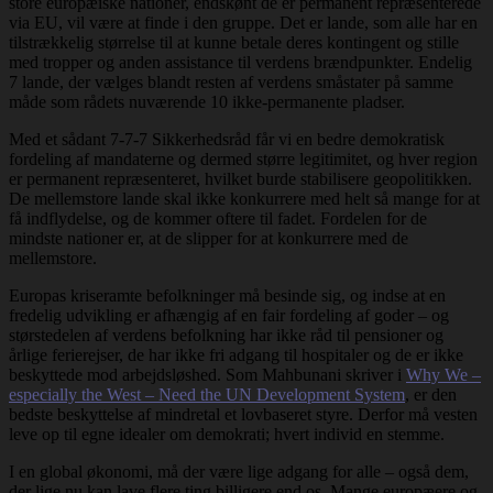
store europæiske nationer, endskønt de er permanent repræsenterede
via EU, vil være at finde i den gruppe. Det er lande, som alle har en
tilstrækkelig størrelse til at kunne betale deres kontingent og stille
med tropper og anden assistance til verdens brændpunkter. Endelig
7 lande, der vælges blandt resten af verdens småstater på samme
måde som rådets nuværende 10 ikke-permanente pladser.
Med et sådant 7-7-7 Sikkerhedsråd får vi en bedre demokratisk
fordeling af mandaterne og dermed større legitimitet, og hver region
er permanent repræsenteret, hvilket burde stabilisere geopolitikken.
De mellemstore lande skal ikke konkurrere med helt så mange for at
få indflydelse, og de kommer oftere til fadet. Fordelen for de
mindste nationer er, at de slipper for at konkurrere med de
mellemstore.
Europas kriseramte befolkninger må besinde sig, og indse at en
fredelig udvikling er afhængig af en fair fordeling af goder – og
størstedelen af verdens befolkning har ikke råd til pensioner og
årlige ferierejser, de har ikke fri adgang til hospitaler og de er ikke
beskyttede mod arbejdsløshed. Som Mahbunani skriver i
Why We –
especially the West – Need the UN Development System
, er den
bedste beskyttelse af mindretal et lovbaseret styre. Derfor må vesten
leve op til egne idealer om demokrati; hvert individ en stemme.
I en global økonomi, må der være lige adgang for alle – også dem,
der lige nu kan lave flere ting billigere end os. Mange europæere og