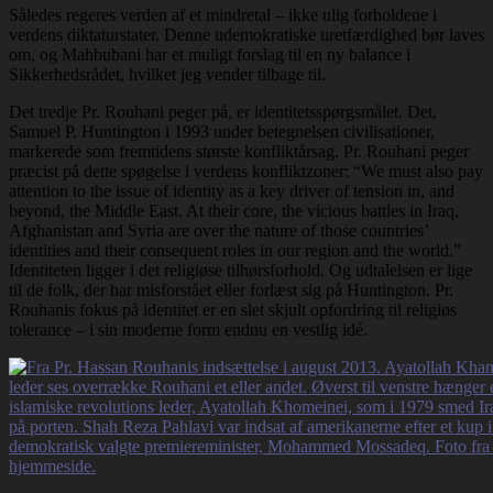
Således regeres verden af et mindretal – ikke ulig forholdene i
verdens diktaturstater. Denne udemokratiske uretfærdighed bør laves
om, og Mahbubani har et muligt forslag til en ny balance i
Sikkerhedsrådet, hvilket jeg vender tilbage til.
Det tredje Pr. Rouhani peger på, er identitetsspørgsmålet. Det,
Samuel P. Huntington i 1993 under betegnelsen civilisationer,
markerede som fremtidens største konfliktårsag. Pr. Rouhani peger
præcist på dette spøgelse i verdens konfliktzoner: “We must also pay
attention to the issue of identity as a key driver of tension in, and
beyond, the Middle East. At their core, the vicious battles in Iraq,
Afghanistan and Syria are over the nature of those countries’
identities and their consequent roles in our region and the world.”
Identiteten ligger i det religiøse tilhørsforhold. Og udtalelsen er lige
til de folk, der har misforstået eller forlæst sig på Huntington. Pr.
Rouhanis fokus på identitet er en slet skjult opfordring til religiøs
tolerance – i sin moderne form endnu en vestlig idé.