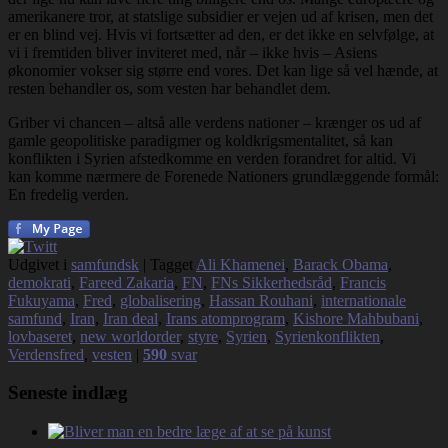
amerikanere tror, at statslige subsidier er vejen ud af krisen, men det
er en blind vej. Hvis vi fortsætter ad den, er det ikke en selvfølge, at
vi i fremtiden bliver inviteret med, når – ikke hvis – Asiens
økonomier vokser sig større end vores. Det kan lige så vel hænde, at
resten behandler os, som vesten har behandlet dem.
Griber vi chancen – altså alle verdens nationer – krænger os ud af
gamle geopolitiske paradigmer og koldkrigsmentalitet, så kan
konflikten i Syrien afstedkomme en verden forandret for altid. Vi
kan komme nærmere de Forenede Nationers grundlæggende formål:
En fredelig verden.
Udgivet i
samfundsk
|
Tagget
Ali Khamenei
,
Barack Obama
,
demokrati
,
Fareed Zakaria
,
FN
,
FNs Sikkerhedsråd
,
Francis
Fukuyama
,
Fred
,
globalisering
,
Hassan Rouhani
,
internationale
samfund
,
Iran
,
Iran deal
,
Irans atomprogram
,
Kishore Mahbubani
,
lovbaseret
,
new worldorder
,
styre
,
Syrien
,
Syrienkonflikten
,
Verdensfred
,
vesten
|
590
svar
Seneste indlæg