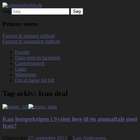
Søg
Debatterende tekster med filosofisk tilsnit
vidanserforlidt.dk
om hverdagens glæder og genvordigheder
Primær menu
Fortsæt til primært indhold
Fortsæt til sekundært indhold
Forside
Dans med på facebook
Gæstebloggere
Links
Målgruppe
Om at danse for lidt
Tag-arkiv:
Iran deal
Kan borgerkrigen i Syrien føre til en atomaftale med
Iran?
Udgivet den
27. september 2013
af
Lars Andreassen