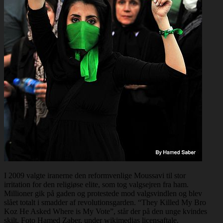
I 2009 valgte iranerne den reformvenlige Moussavi til stor
irritation for den religiøse elite, som tog valgsejren fra ham.
Millioner gik på gaden og protestede mod valgsvindlen og blev
slået totalt i smadder af revolutionsgarden. “They Killed My Bro
Koz He Asked Where is My Vote”, står der på den unge kvindes
skilt. Foto Hamed Zaber, under wikimedias licensaftale.