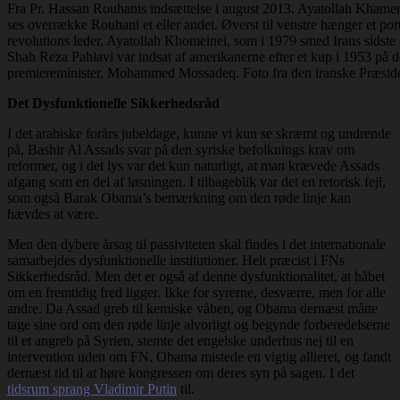
Fra Pr. Hassan Rouhanis indsættelse i august 2013. Ayatollah Khamene
ses overrække Rouhani et eller andet. Øverst til venstre hænger et por
revolutions leder, Ayatollah Khomeinei, som i 1979 smed Irans sidste
Shah Reza Pahlavi var indsat af amerikanerne efter et kup i 1953 på 
premiereminister, Mohammed Mossadeq. Foto fra den iranske Præsid
Det Dysfunktionelle Sikkerhedsråd
I det arabiske forårs jubeldage, kunne vi kun se skræmt og undrende
på, Bashir Al Assads svar på den syriske befolknings krav om
reformer, og i det lys var det kun naturligt, at man krævede Assads
afgang som en del af løsningen. I tilbageblik var det en retorisk fejl,
som også Barak Obama’s bemærkning om den røde linje kan
hævdes at være.
Men den dybere årsag til passiviteten skal findes i det internationale
samarbejdes dysfunktionelle institutioner. Helt præcist i FNs
Sikkerhedsråd. Men det er også af denne dysfunktionalitet, at håbet
om en fremtidig fred ligger. Ikke for syrerne, desværre, men for alle
andre. Da Assad greb til kemiske våben, og Obama dernæst måtte
tage sine ord om den røde linje alvorligt og begynde forberedelserne
til et angreb på Syrien, stemte det engelske underhus nej til en
intervention uden om FN. Obama mistede en vigtig allieret, og fandt
dernæst tid til at høre kongressen om deres syn på sagen. I det
tidsrum sprang Vladimir Putin
til.