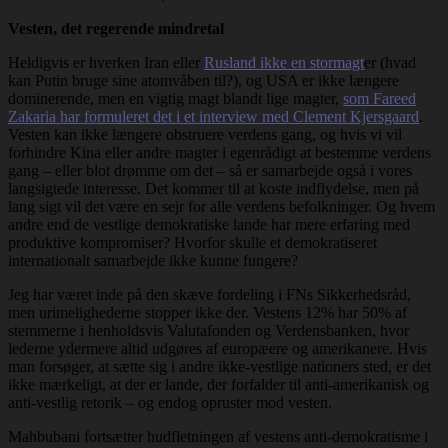
Vesten, det regerende mindretal
Heldigvis er hverken Iran eller
Rusland ikke en stormagt
er (hvad
kan Putin bruge sine atomvåben til?), og USA er ikke længere
dominerende, men en vigtig magt blandt lige magter,
som Fareed
Zakaria har formuleret det i et interview med Clement Kjersgaard
.
Vesten kan ikke længere obstruere verdens gang, og hvis vi vil
forhindre Kina eller andre magter i egenrådigt at bestemme verdens
gang – eller blot drømme om det – så er samarbejde også i vores
langsigtede interesse. Det kommer til at koste indflydelse, men på
lang sigt vil det være en sejr for alle verdens befolkninger. Og hvem
andre end de vestlige demokratiske lande har mere erfaring med
produktive kompromiser? Hvorfor skulle et demokratiseret
internationalt samarbejde ikke kunne fungere?
Jeg har været inde på den skæve fordeling i FNs Sikkerhedsråd,
men urimelighederne stopper ikke der. Vestens 12% har 50% af
stemmerne i henholdsvis Valutafonden og Verdensbanken, hvor
lederne ydermere altid udgøres af europæere og amerikanere. Hvis
man forsøger, at sætte sig i andre ikke-vestlige nationers sted, er det
ikke mærkeligt, at der er lande, der forfalder til anti-amerikanisk og
anti-vestlig retorik – og endog opruster mod vesten.
Mahbubani fortsætter hudfletningen af vestens anti-demokratisme i