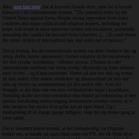
Ikke,
som han siger
, for at forsvare Assads styre, men for at bevare
balancen i det internationale system. ”The potential strike by the
United States against Syria, despite strong opposition from many
countries and major political and religious leaders, including the
pope, will result in more innocent victims and escalation, potentially
spreading the conflict far beyond Syria’s borders. […] It could throw
the entire system of international law and order out of balance.”
Det er ironisk, for det internationale system var ikke i balance før, og
netop derfor kunne situationen i Syrien eskalere til det nuværende –
for den syriske befolkning – håbløse niveau. Ubalancen i det
internationale samfund var netop synlig i Ruslands og Irans alliance
med Syrien – og Kinas passivitet. Vesten på den ene side og resten
på den anden; eller rettere ortodokse og shiamuslimer på den ene
side og vesten og sunnimuslimer på den anden side. Som det
fremgår, er der ikke tale om rene civilisatoriske linjer i konflikten.
Samtidig skulle den sino-ortodokse-shia-flanke på bekostning af den
syriske befolkning endnu engang demonstrere overfor vesten, at vi
ikke længere har styrke til at gribe ind på egen hånd. Og i
modsætning til så mange gange tidligere, viste det sig denne gang at
være sandt.
Det er desuden lettere ironisk, at det formodentlig var Obamas
trussel om, at handle på egen hånd uden om FN, der fik Putin til at