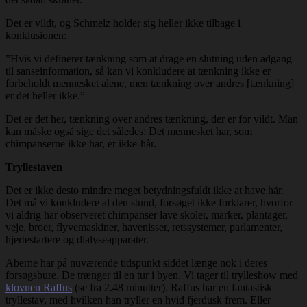
Det er vildt, og Schmelz holder sig heller ikke tilbage i
konklusionen:
”Hvis vi definerer tænkning som at drage en slutning uden adgang
til sanseinformation, så kan vi konkludere at tænkning ikke er
forbeholdt mennesket alene, men tænkning over andres [tænkning]
er det heller ikke.”
Det er det her, tænkning over andres tænkning, der er for vildt. Man
kan måske også sige det således: Det mennesket har, som
chimpanserne ikke har, er ikke-hår.
Tryllestaven
Det er ikke desto mindre meget betydningsfuldt ikke at have hår.
Det må vi konkludere al den stund, forsøget ikke forklarer, hvorfor
vi aldrig har observeret chimpanser lave skoler, marker, plantager,
veje, broer, flyvemaskiner, havenisser, retssystemer, parlamenter,
hjertestartere og dialyseapparater.
Aberne har på nuværende tidspunkt siddet længe nok i deres
forsøgsbure. De trænger til en tur i byen. Vi tager til trylleshow med
klovnen Raffus
(se fra 2.48 minutter). Raffus har en fantastisk
tryllestav, med hvilken han tryller en hvid fjerdusk frem. Eller