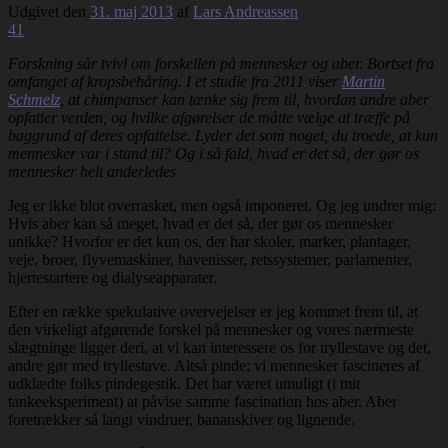
Udgivet den
31. maj 2013
af
Lars Andreassen
41
Forskning sår tvivl om forskellen på mennesker og aber. Bortset fra
omfanget af kropsbehåring. I et studie fra 2011 viser
Martin
Schmelz
, at chimpanser kan tænke sig frem til, hvordan andre aber
opfatter verden, og hvilke afgørelser de måtte vælge at træffe på
baggrund af deres opfattelse. Lyder det som noget, du troede, at kun
mennesker var i stand til? Og i så fald, hvad er det så, der gør os
mennesker helt anderledes
Jeg er ikke blot overrasket, men også imponeret. Og jeg undrer mig:
Hvis aber kan så meget, hvad er det så, der gør os mennesker
unikke? Hvorfor er det kun os, der har skoler, marker, plantager,
veje, broer, flyvemaskiner, havenisser, retssystemer, parlamenter,
hjertestartere og dialyseapparater.
Efter en række spekulative overvejelser er jeg kommet frem til, at
den virkeligt afgørende forskel på mennesker og vores nærmeste
slægtninge ligger deri, at vi kan interessere os for tryllestave og det,
andre gør med tryllestave. Altså pinde; vi mennesker fascineres af
udklædte folks pindegestik. Det har været umuligt (i mit
tankeeksperiment) at påvise samme fascination hos aber. Aber
foretrækker så langt vindruer, bananskiver og lignende.