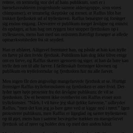
rettere, en temmelig stor del af hans publikum, som er i
børnehavealderen (nogenlunde samme aldersgruppe, som vores
chimpanser), er temmelig skeptiske og mener, at Raffus blot har
trukket fjerdusken ud af tryllestaven. Raffus benægter og forsøger
sig endnu engang. Desværre er publikum meget årvågne og mindst
én opdager, at han bag om ryggen blot stopper fjerdusken op i
tryllestaven, mens han med sin ordstrøm ihærdigt forsøger at aflede
opmærksomheden fra sit snyderi.
Han er afsløret. Alligevel fremturer han, og påstår at han kan trylle
en farve på den hvide fjerdusk. Publikum kan dog ikke blive enige
om en farve, og Raffus skærer igennem og siger, at han da bare kan
trylle den om til alle farver. I fællesskab fremsiger klovnen og
publikum en trylleformular og fjerdusken har nu alle farver.
Men ingen får den angiveligt mangefarvede fjerdusk at se. Hurtigt
fremsiger Raffus trylleformularen og fjerdusken er atter hvid. Der
lyder igen høje protester fra det årvågne publikum; de vil se
fjerdusken. De er bestemt ikke overbevist om Raffus evner som
tryllekunster. ”Nårh, I vil have jeg skal tjekke farverne,” udbryder
Raffus, ”men det kan jeg jo bare gøre ved at kigge ned i røret.” Igen
protesterer publikum, men Raffus er ligeglad og sætter tryllestaven
op til øjet, mens han i samme bevægelse trækker en mangefarvet
fjerdusk ud af røret og holder den op med den anden hånd.