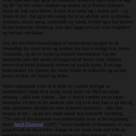
sig til? Var der væltet vindruer og rosiner ud af Raffus tryllestav,
skulle de nok være blevet. Evnen til at sætte sig i andres sted – og
lysten til det – har gjort det muligt for os at udvikle store symbolske
systemer, såsom sprog, matematik og musik, hvilket igen har sparket
til den kulturelle udvikling, som igen ligger pres på vores kognitive
og mentale udvikling.
Det, der har båret forandringen af menneskene og gjort os så
forskellige fra vores fætre og kusiner, har kun et muligt svar, mener
Tomasello, og det er social og kulturel transmission. Og det
biologiske pres der opstår på baggrund af denne evne vedrører
evnen til at forstå kulturelle normer og sociale koder. Kort sagt
fællesskaber. De hjerner, der bedst forstår de kulturelle og sociale
koder, er dem, der klarer sig bedst.
Vores udprægede evne til at sætte os i andres sted gør os
umiddelbart i stand til at forstå, hvad andre vil. Med en smule
erfaring – altså som voksne – kan vi derfor vurdere om et barns
aktiviteter vil føre til det ønskede mål. Og hvis ikke kan vi gå ind og
rette aktiviteten. Modificere eller forbedre redskabet – eller blot
brugen af det – og på den måde opstår den kulturelle udvikling.
”The rate of development was undetectably slow at the beginning,”
skrev
Jared Diamond
i 1997, ”when hundreds of thousands of years
passed with no discernible change in our stone tools and with no
surviving evidence for artifacts made of other materials. Today,