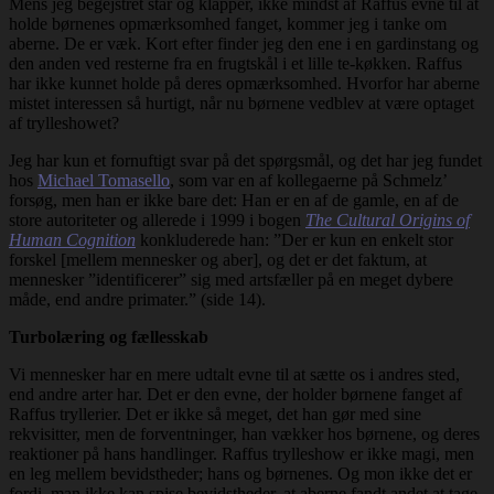
Mens jeg begejstret står og klapper, ikke mindst af Raffus evne til at
holde børnenes opmærksomhed fanget, kommer jeg i tanke om
aberne. De er væk. Kort efter finder jeg den ene i en gardinstang og
den anden ved resterne fra en frugtskål i et lille te-køkken. Raffus
har ikke kunnet holde på deres opmærksomhed. Hvorfor har aberne
mistet interessen så hurtigt, når nu børnene vedblev at være optaget
af trylleshowet?
Jeg har kun et fornuftigt svar på det spørgsmål, og det har jeg fundet
hos
Michael Tomasello
, som var en af kollegaerne på Schmelz’
forsøg, men han er ikke bare det: Han er en af de gamle, en af de
store autoriteter og allerede i 1999 i bogen
The Cultural Origins of
Human Cognition
konkluderede han: ”Der er kun en enkelt stor
forskel [mellem mennesker og aber], og det er det faktum, at
mennesker ”identificerer” sig med artsfæller på en meget dybere
måde, end andre primater.” (side 14).
Turbolæring og fællesskab
Vi mennesker har en mere udtalt evne til at sætte os i andres sted,
end andre arter har. Det er den evne, der holder børnene fanget af
Raffus tryllerier. Det er ikke så meget, det han gør med sine
rekvisitter, men de forventninger, han vækker hos børnene, og deres
reaktioner på hans handlinger. Raffus trylleshow er ikke magi, men
en leg mellem bevidstheder; hans og børnenes. Og mon ikke det er
fordi, man ikke kan spise bevidstheder, at aberne fandt andet at tage