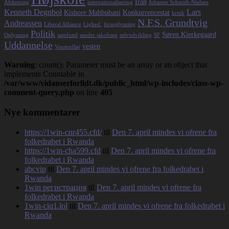
Iran
Afslutning
internationalisering
Johanne Schmidt-Nielsen
Kenneth Degnbol
Lars
Kishore Mahbubani
Konkurrencestat
kritik
N.F.S. Grundtvig
Andreassen
Liberal Alliance
Lighed.
livsoplysning
Politik
Søren Kierkegaard
Oplysning
samfund
sander jakobsen
selvudvikling
SF
Uddannelse
vesten
Venstrefløj
Warning
: count(): Parameter must be an array or an object that
implements Countable in
/var/www/vidanserforlidt.dk/public_html/wp-includes/class-wp-
comment-query.php
on line
405
Nye kommentarer
https://1win-cnr455.cfd/
til
Den 7. april mindes vi ofrene fra
folkedrabet i Rwanda
https://1win-cha599.cfd
til
Den 7. april mindes vi ofrene fra
folkedrabet i Rwanda
abcvip
til
Den 7. april mindes vi ofrene fra folkedrabet i
Rwanda
1win регистрация
til
Den 7. april mindes vi ofrene fra
folkedrabet i Rwanda
1win-ciq1.lol
til
Den 7. april mindes vi ofrene fra folkedrabet i
Rwanda