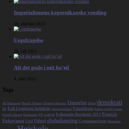
Imperialismens kopernikanske vending
18. oktober 2015
Uopdragelse
20. juli 2015
Alt det gode i mit ho’ed
4. juni 2015
Tags
demokrati
Dannelse
Ali Khamenei
Barack Obama
Christine Antorini
Debat
Egå Ungdoms-højskole
Enhedslisten
DF
eksistentialisme
Esben Lunde Larsen
Francis
Folkemøde Bornholm 2013
Fareed Zakaria
Feminisme
FN
fodbold
globalisering
Fukuyama
Frihed
Fred
Gymnasiereform
Historiens
Højskole