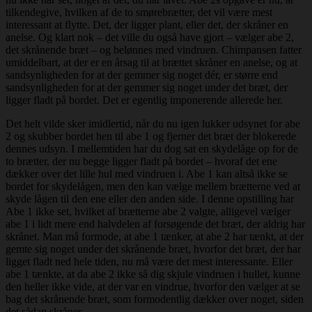
tilkendegive, hvilken af de to smørebrætter, det vil være mest
interessant at flytte. Det, der ligger plant, eller det, der skråner en
anelse. Og klart nok – det ville du også have gjort – vælger abe 2,
det skrånende bræt – og belønnes med vindruen. Chimpansen fatter
umiddelbart, at der er en årsag til at brættet skråner en anelse, og at
sandsynligheden for at der gemmer sig noget dér, er større end
sandsynligheden for at der gemmer sig noget under det bræt, der
ligger fladt på bordet. Det er egentlig imponerende allerede her.
Det helt vilde sker imidlertid, når du nu igen lukker udsynet for abe
2 og skubber bordet hen til abe 1 og fjerner det bræt der blokerede
dennes udsyn. I mellemtiden har du dog sat en skydelåge op for de
to brætter, der nu begge ligger fladt på bordet – hvoraf det ene
dækker over det lille hul med vindruen i. Abe 1 kan altså ikke se
bordet for skydelågen, men den kan vælge mellem brætterne ved at
skyde lågen til den ene eller den anden side. I denne opstilling har
Abe 1 ikke set, hvilket af brætterne abe 2 valgte, alligevel vælger
abe 1 i lidt mere end halvdelen af forsøgende det bræt, der aldrig har
skrånet. Man må formode, at abe 1 tænker, at abe 2 har tænkt, at der
gemte sig noget under det skrånende bræt, hvorfor det bræt, der har
ligget fladt ned hele tiden, nu må være det mest interessante. Eller
abe 1 tænkte, at da abe 2 ikke så dig skjule vindruen i hullet, kunne
den heller ikke vide, at der var en vindrue, hvorfor den vælger at se
bag det skrånende bræt, som formodentlig dækker over noget, siden
det sådan skråner.