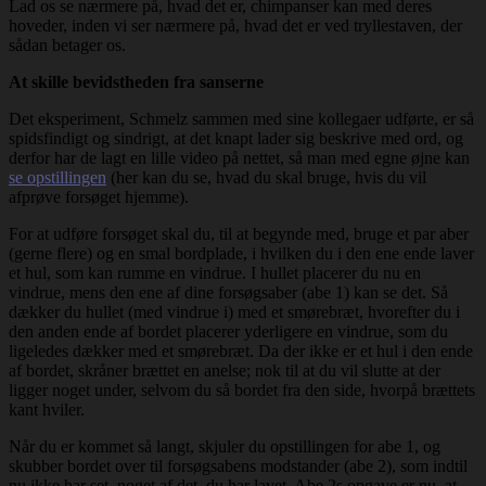
Lad os se nærmere på, hvad det er, chimpanser kan med deres
hoveder, inden vi ser nærmere på, hvad det er ved tryllestaven, der
sådan betager os.
At skille bevidstheden fra sanserne
Det eksperiment, Schmelz sammen med sine kollegaer udførte, er så
spidsfindigt og sindrigt, at det knapt lader sig beskrive med ord, og
derfor har de lagt en lille video på nettet, så man med egne øjne kan
se opstillingen
(her kan du se, hvad du skal bruge, hvis du vil
afprøve forsøget hjemme).
For at udføre forsøget skal du, til at begynde med, bruge et par aber
(gerne flere) og en smal bordplade, i hvilken du i den ene ende laver
et hul, som kan rumme en vindrue. I hullet placerer du nu en
vindrue, mens den ene af dine forsøgsaber (abe 1) kan se det. Så
dækker du hullet (med vindrue i) med et smørebræt, hvorefter du i
den anden ende af bordet placerer yderligere en vindrue, som du
ligeledes dækker med et smørebræt. Da der ikke er et hul i den ende
af bordet, skråner brættet en anelse; nok til at du vil slutte at der
ligger noget under, selvom du så bordet fra den side, hvorpå brættets
kant hviler.
Når du er kommet så langt, skjuler du opstillingen for abe 1, og
skubber bordet over til forsøgsabens modstander (abe 2), som indtil
nu ikke har set, noget af det, du har lavet. Abe 2s opgave er nu, at