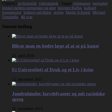
Udgivet i
psykologisk
,
videnskabsk
|
Tagget
chimpanser
,
egernaber
,
forskel mellem mennesker og aber
,
klovnen Raffus
,
kulturel
transmission
,
kulturel udvikling
,
læring
,
Martin Schmelz
,
Michael
Tomasello
|
41
svar
Seneste indlæg
Bliver man en bedre læge af at se på kunst
25. april 2016
Et Univers(itet) af Druk og et Liv i krise
13. december 2015
Jomfruhinder, farveblyanter og mit racistiske
sprog
21. november 2015