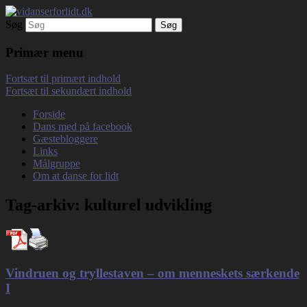
Søg
Debatterende tekster med filosofisk tilsnit
vidanserforlidt.dk
om hverdagens glæder og genvordigheder
Primær menu
Fortsæt til primært indhold
Fortsæt til sekundært indhold
Forside
Dans med på facebook
Gæstebloggere
Links
Målgruppe
Om at danse for lidt
Tag-arkiv:
kulturel udvikling
Vindruen og tryllestaven – om menneskets særkende
I