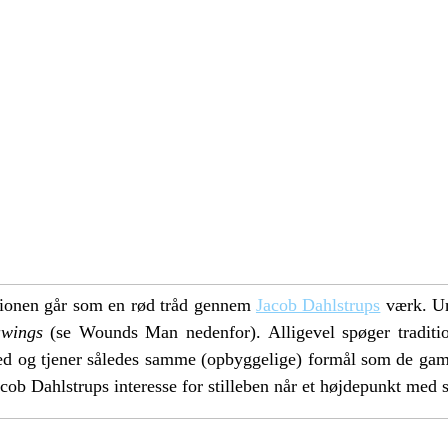
ditionen går som en rød tråd gennem
Jacob Dahlstrups
værk. Um
awings
(se Wounds Man nedenfor). Alligevel spøger traditi
ghed og tjener således samme (opbyggelige) formål som de gam
cob Dahlstrups interesse for stilleben når et højdepunkt med 