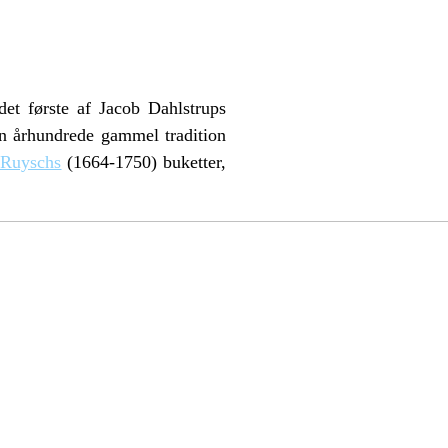
et første af Jacob Dahlstrups
 en århundrede gammel tradition
 Ruyschs
(1664-1750) buketter,