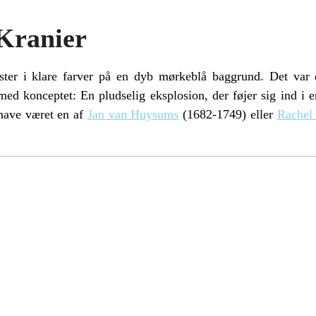
Kranier
ter i klare farver på en dyb mørkeblå baggrund. Det var d
 med konceptet: En pludselig eksplosion, der føjer sig ind i
 have været en af
Jan van Huysums
(1682-1749) eller
Rachel