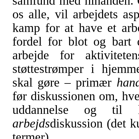
samfund med hinanden. Og
os alle, vil arbejdets a
kamp for at have et arbe
fordel for blot og bart
arbejde for aktivitet
støttestrømper i hjemme
skal gøre – primær
hand
før diskussionen om, hv
uddannelse og til 
arbejds
diskussion (det k
termer).