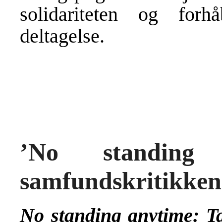
solidariteten og forh
deltagelse.
’No standin
samfundskritikken
No standing anytime: Ta