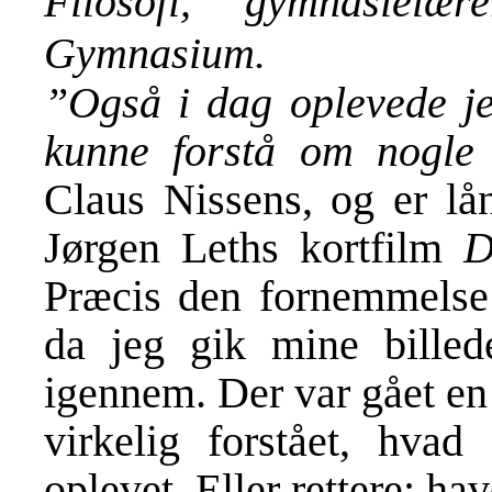
Filosofi, gymnasiel
Gymnasium.
”Også i dag oplevede je
kunne forstå om nogle
Claus
Nissens, og er lå
Jørgen Leths kortfilm
D
Præcis den fornemmelse 
da jeg gik mine billed
igennem. Der var gået en
virkelig forstået, hvad
oplevet. Eller rettere; hav