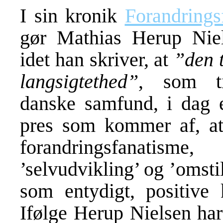
I sin kronik
Forandrings
gør Mathias Herup Niel
idet han skriver, at
”den t
langsigtethed”
, som ti
danske samfund, i dag e
pres som kommer af, at 
forandringsfanati
’selvudvikling’ og ’omsti
som entydigt, positive 
Ifølge Herup Nielsen har