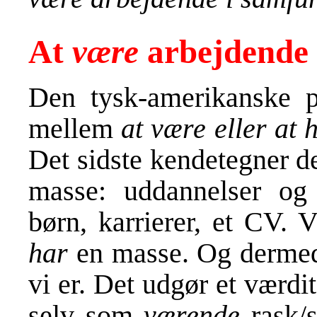
At
være
arbejdende
Den tysk-amerikanske 
mellem
at være eller at
Det sidste kendetegner 
masse: uddannelser o
børn, karrierer, et CV. 
har
en masse. Og dermed 
vi er. Det udgør et værdita
selv som
værende
rask/s