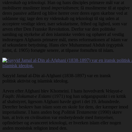
videnskab og teknologi
. Han og hans disciples primære mål var at
mobilisere muslimer imod
imperialismen
; få muslimerne til at opgive
deres passive adfærd og blive herrer over deres egen skæbne ved at
uddanne sig; tage den ny videnskab og teknologi til sig uden at
acceptere vestlige ideer, især sekularisme, frihed og lighed, som var
arven efter Den Franske Revolution. Derfor var den politiske
samling og styrkelse af den islamiske verden og ophøret af vestlig
indtrængen Afghanis primære mål, mens reformationen af islam var
af sekundære betydning. Hans elev Muhammad Abduh (egyptisk
jurist, d. 1905) forsøgte senere, at tilpasse fornuften til islam.
Sayyid Jamal al-Din al-Afghani (1838-1897) var en iransk
politisk aktivist og islamisk ideolog.
Arven efter Afghani blev Khomeini. I hans hovedværk
Velayat-e
Faqih: Hokumat-e Eslami
(1971) tog han udgangspunkt i en kritik
af shahstyret, ligesom Afghani havde gjort i det 19. århundrede.
Derefter beskrev han islam som en skole for dem, der kæmper imod
imperialisme. I hans anden bog
Politisk Testamente
(1990) skrev
han, at hvis en civilisation var ensbetydende med fornyelser,
opfindelser og avanceret teknologi, er hverken islam eller nogen
anden monistisk religion imod den.