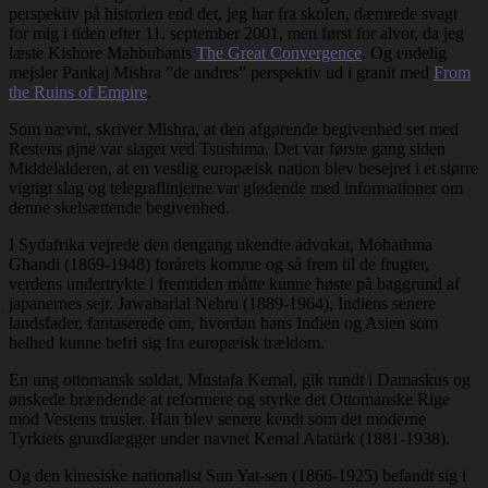
perspektiv på historien end det, jeg har fra skolen, dæmrede svagt
for mig i tiden efter 11. september 2001, men først for alvor, da jeg
læste Kishore Mahbubanis
The Great Convergence
. Og endelig
mejsler Pankaj Mishra ”de andres” perspektiv ud i granit med
From
the Ruins of Empire
.
Som nævnt, skriver Mishra, at den afgørende begivenhed set med
Restens øjne var slaget ved Tsushima. Det var første gang siden
Middelalderen, at en vestlig europæisk nation blev besejret i et større
vigtigt slag og telegraflinjerne var glødende med informationer om
denne skelsættende begivenhed.
I Sydafrika vejrede den dengang ukendte advokat, Mohathma
Ghandi (1869-1948) forårets komme og så frem til de frugter,
verdens undertrykte i fremtiden måtte kunne høste på baggrund af
japanernes sejr. Jawaharlal Nehru (1889-1964), Indiens senere
landsfader, fantaserede om, hvordan hans Indien og Asien som
helhed kunne befri sig fra europæisk trældom.
En ung ottomansk soldat, Mustafa Kemal, gik rundt i Damaskus og
ønskede brændende at reformere og styrke det Ottomanske Rige
mod Vestens trusler. Han blev senere kendt som det moderne
Tyrkiets grundlægger under navnet Kemal Atatürk (1881-1938).
Og den kinesiske nationalist Sun Yat-sen (1866-1925) befandt sig i