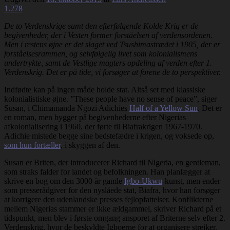
1.278
De to Verdenskrige samt den efterfølgende Kolde Krig er de
begivenheder, der i Vesten former forståelsen af verdensordenen.
Men i restens øjne er det slaget ved Tsushimastrædet i 1905, der er
forståelsesrammen, og selvfølgelig livet som kolonialismens
undertrykte, samt de Vestlige magters opdeling af verden efter 1.
Verdenskrig. Det er på tide, vi forsøger at forene de to perspektiver.
Indfødte kan på ingen måde holde stat. Altså set med klassiske
kolonialistiske øjne. ”These people have no sense of peace”, siger
Susan, i Chimamanda Ngozi Adichies
Half of a Yellow Sun
. Det er
en roman, men bygger på begivenhederne efter Nigerias
afkolonialisering i 1960, der førte til Biafrakrigen 1967-1970.
Adichie mistede begge sine bedstefædre i krigen, og voksede op,
som hun fortæller
, i skyggen af den.
Susan er Briten, der introducerer Richard til Nigeria, en gentleman,
som straks falder for landet og befolkningen. Han planlægger at
skrive en bog om den 3000 år gamle
Igbo-Ukwu
-kunst, men ender
som presserådgiver for den nyslåede stat, Biafra, hvor han forsøger
at korrigere den udenlandske presses fejlopfattelser. Konflikterne
mellem Nigerias stammer er ikke ældgammel, skriver Richard på et
tidspunkt, men blev i første omgang ansporet af Briterne selv efter 2.
Verdenskrig, hvor de beskyldte Igboerne for at organisere strejker.