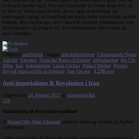
er en god handel også. Men som billederne på denne blog viser, så
er ikke alt Vesten mod Resten, der er også en fortælling om
konvergens i gang, en fortælling om stadig større udveksling mellem
folkene, ikke mindst pga. den voksende asiatiske middelklasse, som
rejser længere og længere ud. Vi vesterlændinge bliver mere og
mere eksotiske.
Udgivet i
samfundsk
|
Tagget
anti-kolonialisme
,
Chimamanda Ngozi
Adichie
,
Egypten
,
From the Ruins of Empire
,
globalisering
,
Ho Chi
Mihn
,
Iran
,
kolonialisme
,
Liang Qichao
,
Pankaj Mishra
,
Persien
,
Sayyid Jamal al-Din al-Afghani
,
Sun Yat-sen
|
1.278
svar
Anti-imperialisme & Revolution i Iran
Udgivet den
24. februar 2015
af
vidanserforlidt
218
Islamisering af det iranske samfund
af
Hamed Mir-Shah Ghasemi
, studerer Islam og Arabisk på Aarhus
Universitet
I løbet af de sidste 36 år har det iranske samfund gennemgået en så