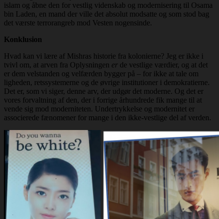
islam og åbne den for vestlig videnskab og modernisering til Osama
bin Laden, en mand der ville det absolut modsatte og som stod bag
det værste terrorangreb mod Vesten nogensinde.
Konklusion
Hvad kan vi lære af Mishras historie fra kolonierne? Jeg er ikke i
tvivl om, at arven fra Oplysningen
er
de vestlige værdier, og at det
er dem velstanden og velfærden bygger på – for ikke at tale om
ligheden, retssystemerne og de øvrige institutioner i demokratierne.
Det er, som vi siger, denne arv, der udgør det moderne. Og det er
vores forvaltning af den, der i forrige århundrede fik mange til at
vende sig mod moderniteten. Undertrykkelse og modernitet er
associerede fænomener for mange i den ikke-vestlige del af verden.