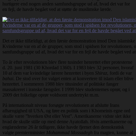
hurtigere end nogen anden samfundsgruppe ud af, hvad det var for
en fejl, de havde begået ved at støtte de muslimske lærde.
Det er ikke tilfældigt, at den første demonstration imod Den islamiske 
Kvinderne var en af de grupper, som stod i spidsen for revolutionen,
samfundsgruppe ud af, hvad det var for en fejl de havde begået ved at
To år efter revolutionen blev flere tusinder henrettet efter protesterne
d. 20. juni 1981 (30 Khordad 1360). I 1983 blev 32 personer, hvoraf
10 af dem var kvindelige lærere henrettet i byen
Shiraz
, fordi de var
bahai
. De stod over for valget enten at konvertere til islam eller blive
henrettet. I sommeren 1988 blev titusinder af politiske fanger
massakreret i iranske fængsler. I 1999 blev studenternes oprør, og i
2009 det folkelige oprør voldsomt undertrykt m.m.
På internationalt niveau forsøgte revolutionen at afslutte Irans
afhængighed til USA, og føre en politik som i Khomeinis egne ord
skulle være ”hverken Øst eller Vest”. Amerikanerne vidste slet ikke
hvad de skulle stille op med denne Ayatollah. Hvis amerikanerne og
englænderne 26 år tidligere, ikke havde fjernet den demokratisk
valgte premierminister
Mohammad Mossadegh
fra magten, kunne al