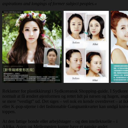
aspirations and longings of former subject peoples.«
Reklamer for plastikkirurgi i Sydkoreansk Shopping-guide. I Sydkorea
normalt at få ændret øjenformen og rettet lidt på næsen og hagen, angi
se mere “vestligt” ud. Det siges – vel nok en kende overdrevet – at ikk
eller K-pop-stjerne i det fashionable Gangnamkvarter kan undgå kniv
toppen.
At den fattige bonde eller arbejdstager – og den intellektuelle – i
Afrika, Asien og Mellemøsten kunne have et ganske andet