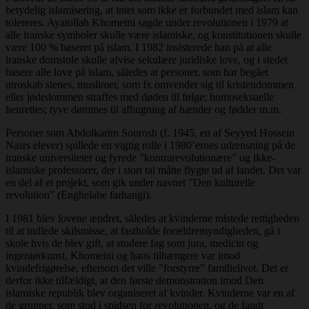
betydelig islamisering, at intet som ikke er forbundet med islam kan
tolereres. Ayatollah Khomeini sagde under revolutionen i 1979 at
alle iranske symboler skulle være islamiske, og konstitutionen skulle
være 100 % baseret på islam. I 1982 insisterede han på at alle
iranske domstole skulle afvise sekulære juridiske love, og i stedet
basere alle love på islam, således at personer, som har begået
utroskab stenes, muslimer, som fx omvender sig til kristendommen
eller jødedommen straffes med døden til følge; homoseksuelle
henrettes; tyve dømmes til afhugning af hænder og fødder m.m.
Personer som Abdolkarim Sourosh (f. 1945, en af Seyyed Hossein
Nasrs elever) spillede en vigtig rolle i 1980’ernes udrensning på de
iranske universiteter og fyrede ”kontrarevolutionære” og ikke-
islamiske professorer, der i stort tal måtte flygte ud af landet. Det var
en del af et projekt, som gik under navnet ”Den kulturelle
revolution” (Enghelabe farhangi).
I 1981 blev lovene ændret, således at kvinderne mistede rettigheden
til at indlede skilsmisse, at fastholde forældremyndigheden, gå i
skole hvis de blev gift, at studere fag som jura, medicin og
ingeniørkunst. Khomeini og hans tilhængere var imod
kvindefrigørelse, eftersom det ville ”forstyrre” familielivet. Det er
derfor ikke tilfældigt, at den første demonstration imod Den
islamiske republik blev organiseret af kvinder. Kvinderne var en af
de grupper, som stod i spidsen for revolutionen, og de fandt