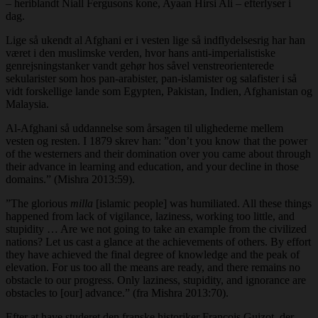
– heriblandt Niall Fergusons kone, Ayaan Hirsi Ali – efterlyser i
dag.
Lige så ukendt al Afghani er i vesten lige så indflydelsesrig har han
været i den muslimske verden, hvor hans anti-imperialistiske
genrejsningstanker vandt gehør hos såvel venstreorienterede
sekularister som hos pan-arabister, pan-islamister og salafister i så
vidt forskellige lande som Egypten, Pakistan, Indien, Afghanistan og
Malaysia.
Al-Afghani så uddannelse som årsagen til ulighederne mellem
vesten og resten. I 1879 skrev han: ”don’t you know that the power
of the westerners and their domination over you came about through
their advance in learning and education, and your decline in those
domains.” (Mishra 2013:59).
”The glorious
milla
[islamic people] was humiliated. All these things
happened from lack of vigilance, laziness, working too little, and
stupidity … Are we not going to take an example from the civilized
nations? Let us cast a glance at the achievements of others. By effort
they have achieved the final degree of knowledge and the peak of
elevation. For us too all the means are ready, and there remains no
obstacle to our progress. Only laziness, stupidity, and ignorance are
obstacles to [our] advance.” (fra Mishra 2013:70).
Efter at have studeret den franske historiker Francois Guizot, der