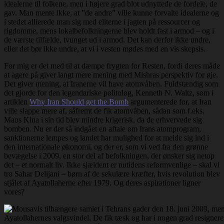
idealerne til folkene, men i højere grad blot udnyttede de fordele, de
gav. Man mente ikke, at ”de andre” ville kunne forvalte idealerne og
i stedet allierede man sig med eliterne i jagten på ressourcer og
rigdomme, mens lokalbefolkningerne blev holdt fast i armod – og i
de værste tilfælde, tvunget ud i armod. Det kan derfor ikke undre,
eller det bør ikke undre, at vi i vesten mødes med en vis skepsis.
For mig er det med til at dæmpe frygten for Resten, fordi deres måde
at agere på giver langt mere mening med Mishras perspektiv for øje.
Det giver mening, at Iranerne vil have atomvåben. Fuldstændig som
det gjorde for den legendariske politolog, Kenneth N. Waltz, som i
artiklen
Why Iran Should get the Bomb
argumenterede for, at Iran
ville slappe mere af, såfremt de fik atomvåben, sådan som f.eks.
Maos Kina i sin tid blev mindre krigerisk, da de erhvervede sig
bomben. Nu er der så indgået en aftale om Irans atomprogram,
sanktionerne lempes og landet har mulighed for at melde sig ind i
den internationale økonomi, og der er, som vi ved fra den grønne
bevægelse i 2009, en stor del af befolkningen, der ønsker sig netop
det – et normalt liv. Ikke sjældent er nutidens reformvenlige – skal vi
tro Sahar Delijani – børn af de sekulære kræfter, hvis revolution blev
stjålet af Ayatollaherne efter 1979. Og deres aspirationer ligner
vores?