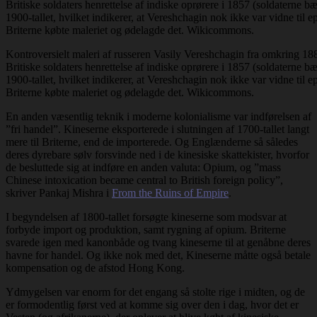
Kontroversielt maleri af russeren Vasily Vereshchagin fra omkring 1884
Britiske soldaters henrettelse af indiske oprørere i 1857 (soldaterne bæ
1900-tallet, hvilket indikerer, at Vereshchagin nok ikke var vidne til ep
Briterne købte maleriet og ødelagde det. Wikicommons.
En anden væsentlig teknik i moderne kolonialisme var indførelsen af
”fri handel”. Kineserne eksporterede i slutningen af 1700-tallet langt
mere til Briterne, end de importerede. Og Englænderne så således
deres dyrebare sølv forsvinde ned i de kinesiske skattekister, hvorfor
de besluttede sig at indføre en anden valuta: Opium, og ”mass
Chinese intoxication became central to British foreign policy”,
skriver Pankaj Mishra i
From the Ruins of Empire
.
I begyndelsen af 1800-tallet forsøgte kineserne som modsvar at
forbyde import og produktion, samt rygning af opium. Briterne
svarede igen med kanonbåde og tvang kineserne til at genåbne deres
havne for handel. Og ikke nok med det, Kineserne måtte også betale
kompensation og de afstod Hong Kong.
Ydmygelsen var enorm for det engang så stolte rige i midten, og de
er formodentlig først ved at komme sig over den i dag, hvor det er