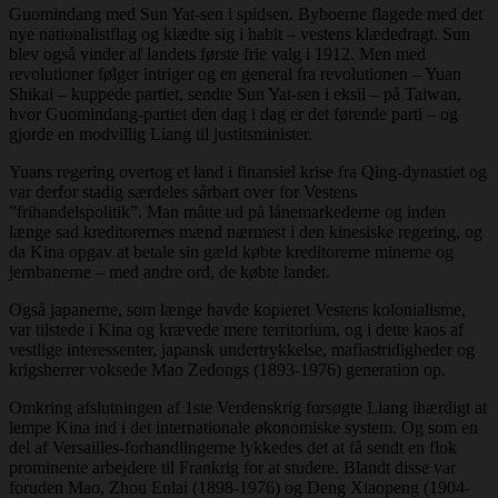
Guomindang med Sun Yat-sen i spidsen. Byboerne flagede med det
nye nationalistflag og klædte sig i habit – vestens klædedragt. Sun
blev også vinder af landets første frie valg i 1912. Men med
revolutioner følger intriger og en general fra revolutionen – Yuan
Shikai – kuppede partiet, sendte Sun Yat-sen i eksil – på Taiwan,
hvor Guomindang-partiet den dag i dag er det førende parti – og
gjorde en modvillig Liang til justitsminister.
Yuans regering overtog et land i finansiel krise fra Qing-dynastiet og
var derfor stadig særdeles sårbart over for Vestens
”frihandelspolitik”. Man måtte ud på lånemarkederne og inden
længe sad kreditorernes mænd nærmest i den kinesiske regering, og
da Kina opgav at betale sin gæld købte kreditorerne minerne og
jernbanerne – med andre ord, de købte landet.
Også japanerne, som længe havde kopieret Vestens kolonialisme,
var tilstede i Kina og krævede mere territorium, og i dette kaos af
vestlige interessenter, japansk undertrykkelse, mafiastridigheder og
krigsherrer voksede Mao Zedongs (1893-1976) generation op.
Omkring afslutningen af 1ste Verdenskrig forsøgte Liang ihærdigt at
lempe Kina ind i det internationale økonomiske system. Og som en
del af Versailles-forhandlingerne lykkedes det at få sendt en flok
prominente arbejdere til Frankrig for at studere. Blandt disse var
foruden Mao, Zhou Enlai (1898-1976) og Deng Xiaopeng (1904-