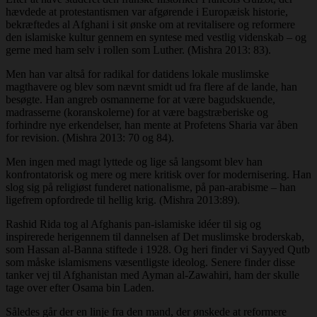
hævdede at protestantismen var afgørende i Europæisk historie,
bekræftedes al Afghani i sit ønske om at revitalisere og reformere
den islamiske kultur gennem en syntese med vestlig videnskab – og
gerne med ham selv i rollen som Luther. (Mishra 2013: 83).
Men han var altså for radikal for datidens lokale muslimske
magthavere og blev som nævnt smidt ud fra flere af de lande, han
besøgte. Han angreb osmannerne for at være bagudskuende,
madrasserne (koranskolerne) for at være bagstræberiske og
forhindre nye erkendelser, han mente at Profetens Sharia var åben
for revision. (Mishra 2013: 70 og 84).
Men ingen med magt lyttede og lige så langsomt blev han
konfrontatorisk og mere og mere kritisk over for modernisering. Han
slog sig på religiøst funderet nationalisme, på pan-arabisme – han
ligefrem opfordrede til hellig krig. (Mishra 2013:89).
Rashid Rida tog al Afghanis pan-islamiske idéer til sig og
inspirerede herigennem til dannelsen af Det muslimske broderskab,
som Hassan al-Banna stiftede i 1928. Og heri finder vi Sayyed Qutb
som måske islamismens væsentligste ideolog. Senere finder disse
tanker vej til Afghanistan med Ayman al-Zawahiri, ham der skulle
tage over efter Osama bin Laden.
Således går der en linje fra den mand, der ønskede at reformere