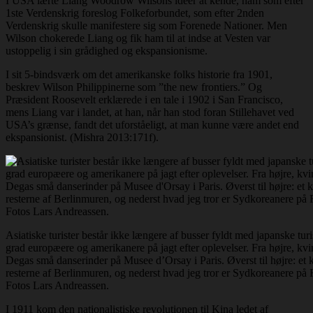
I USA lærte Liang Woodrow Wilsons idéer at kende, ham som efter
1ste Verdenskrig foreslog Folkeforbundet, som efter 2nden
Verdenskrig skulle manifestere sig som Forenede Nationer. Men
Wilson chokerede Liang og fik ham til at indse at Vesten var
ustoppelig i sin grådighed og ekspansionisme.
I sit 5-bindsværk om det amerikanske folks historie fra 1901,
beskrev Wilson Philippinerne som ”the new frontiers.” Og
Præsident Roosevelt erklærede i en tale i 1902 i San Francisco,
mens Liang var i landet, at han, når han stod foran Stillehavet ved
USA’s grænse, fandt det uforståeligt, at man kunne være andet end
ekspansionist. (Mishra 2013:171f).
Asiatiske turister består ikke længere af busser fyldt med japanske turis
grad europæere og amerikanere på jagt efter oplevelser. Fra højre, kvi
Degas små danserinder på Musee d’Orsay i Paris. Øverst til højre: et 
resterne af Berlinmuren, og nederst hvad jeg tror er Sydkoreanere på
Fotos Lars Andreassen.
I 1911 kom den nationalistiske revolutionen til Kina ledet af