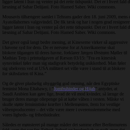
Mousavis tilhængere samlet i Tehrans gader den 18. juni 2009, mens 
Ayatollahernes valgsvindel. De fik tæsk og har i nogen grad resigner
ligger latent i Iran og venter på det rette tidspunkt. Det er i hvert fald
læsning af Sahar Delijani. Foto Hamed Saber. Wiki commons.
Det giver også langt bedre mening, at Kineserne virker så aggressive
i havene syd for dem. De er nervøse for at Amerikanerne skal
blokere tilgangen til deres havne, forklarer Jørgen Ørstrøm Møller til
Mathias Terp i printudgaven af Ræson 03/15: ”Fra en kinesisk
synsvinkel føler man sig stadigvæk betydelig usikkerhed. Man føler
sig ubekvem ved at USA militært set ville være i stand til at blokere
for skibsfarten til Kina.”
Og de giver pludselig uhyggelig god mening, når den Egyptiske
feminist Mona Eltahawy, i ”
Jomfruhinder og Hijab
” antyder, at
Saudi Arabien kan gøre lige, hvad de vil mod kvinder, så længe de
bruger deres mange oliepenge på at købe våben i vesten. Måske vi
skulle støtte feministiske kræfter i Mellemøsten, frem for vestlige
våbenproducenter – det ville være mere i overensstemmelse med
vores ligheds- og frihedsidealer.
Således er mønsteret på mange måder det samme efter Berlinmurens
fald, som det var før. Frihed, lighed og broderskab er godt, men det