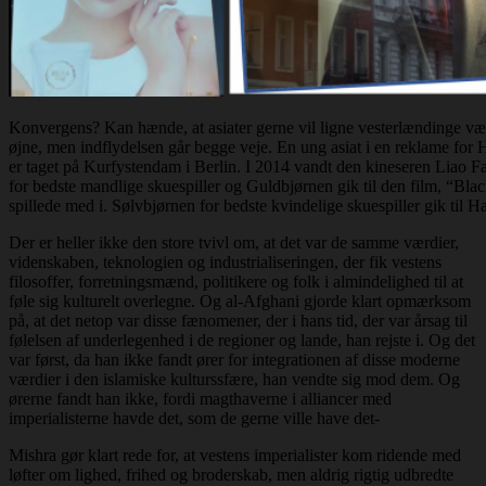
Konvergens? Kan hænde, at asiater gerne vil ligne vesterlændinge væ
øjne, men indflydelsen går begge veje. En ung asiat i en reklame for 
er taget på Kurfystendam i Berlin. I 2014 vandt den kineseren Liao Fa
for bedste mandlige skuespiller og Guldbjørnen gik til den film, “Bla
spillede med i. Sølvbjørnen for bedste kvindelige skuespiller gik til H
Der er heller ikke den store tvivl om, at det var de samme værdier,
videnskaben, teknologien og industrialiseringen, der fik vestens
filosoffer, forretningsmænd, politikere og folk i almindelighed til at
føle sig kulturelt overlegne. Og al-Afghani gjorde klart opmærksom
på, at det netop var disse fænomener, der i hans tid, der var årsag til
følelsen af underlegenhed i de regioner og lande, han rejste i. Og det
var først, da han ikke fandt ører for integrationen af disse moderne
værdier i den islamiske kulturssfære, han vendte sig mod dem. Og
ørerne fandt han ikke, fordi magthaverne i alliancer med
imperialisterne havde det, som de gerne ville have det-
Mishra gør klart rede for, at vestens imperialister kom ridende med
løfter om lighed, frihed og broderskab, men aldrig rigtig udbredte