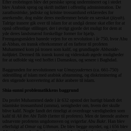
Efter erobringen blev det persiske sprog undermineret og i stedet
blev Arabisk sprog og skrift indført i offentlig administration. De
zarathustriske, jødiske og kristne trossamfund erklæredes for
anerkendte, dog måtte deres medlemmer betale en særskat (
jizyah
).
Talrige iranere gik over til islam for at undgå denne skat eller for at
opnå offentlige stillinger, der i øvrigt gjorde det muligt for dem at
yde deres landsmænd forskellige former for hjælp.
Fremgangsmåden banede vejen for en revolution i år 750, hvor Abu
al-Abbas, en iransk efterkommer af en farbror til profeten
Muhammed kom på tronen som kalif, og grundlagde
Abbaside-
kalifatet
. Dermed fik iransk kunst og videnskab øgede muligheder
for at udfolde sig ved hoffet i Damaskus, og senere i Baghdad.
Baggrunden for revolutionen var
Umayyadernes
(ca. 661-750)
sidestilling af islam med arabisk afstamning, og diskriminering af
den stigende konvertering af ikke arabere til islam.
Shia-sunni problematikkens baggrund
Da profet Muhammed døde i år 632 opstod der hurtigt blandt det
islamiske trossamfund (umma), uenigheder om, hvem der skulle
blive kalif. Nogle fandt det rimeligt at overdrage værdigheden som
kalif til
Ali ibn Abi Talib
(fætter til profeten). Men de førende arabere
udnævnte profetens ungdomsven og svigerfar
Abu Bakr
. Han blev
efterfulgt af
Omar
og
Uthman
. De blev begge myrdet, og i 656 blev