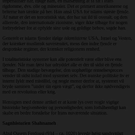
imperialister har, ifølge ham, en målsætning at få fat i Irans
rigdomme, dvs. olie og mineraler. Det er primært amerikanerne og
briterne han tænkte på her. Han anså USA for islams største fjende.
Af natur er det en terroristisk stat, der har sat ild til overalt, og dets
allierede, den internationale zionisme, viger ikke tilbage for nogen
forbrydelser for at opfylde sine usle og grådige behov, sagde han.
Generelt er islams fjender ifølge
islamisterne
USA, Israel og Vesten,
der krænker muslimsk suverænitet, mens den indre fjende er
despotiske regimer, der krænker religionens renhed.
I totalitaristiske systemer kan alle potentielt være eller blive ens
fjender. Når man først har udryddet alle er der til sidst en fjende
tilbage. Den stadige bevægelse, den uophørlige renselsesproces
vender til sidst indad mod systemet selv. Det iranske politiske liv er
internt fyldt med mistillid, og nogle mener derfor at, systemet vil
bryde sammen ”under sin egen vægt”, og derfor ikke nødvendigvis
med en revolution eller krig.
Hensigten med denne artikel er at kaste lys over nogle vigtige
historiske begivenheder og personligheder, som forhåbentligt kan
skabe en bedre forståelse for Irans nuværende situation.
Sagnhistorien Shahnameh
Abul Qasem Ferdousi (934 – ca. 1020) levede højst sandsynligt