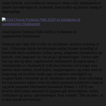
under forhold, som beskrevet ovenover. Hans værk
Shahnameh
er
faktisk hovedårsagen til, at persisk, Irans kultur og historie stadig er
tilgængelige.
Abul Qasem Ferdousi (940-1020) er forfatteren til
sagnhistorien Shahnameh
Ferdousi blev født 300 år efter de muslimske araberes erobring af
Iran. I Khorasan havde befolkningen stadig formået mundtligt at
bibeholde deres traditioner, kultur, sprog, religionen
Zarathustra
og
historie, som langsomt var ved at gå i glemmebogen. Derfor satte
han sig ned og skrev sagnhistorien
Shahnameh
(Kongebogen). I
virkeligheden er
Shahnameh
fyldt med historier om konger som
dræber deres sønner, royal hybris, magtarrogance, og ender med en
klagesang om hvordan landet pga. kongernes uduelighed og
svaghed faldt i hænderne på de muslimske arabere. Hans betydning
for Iran kommer måske bedst til udtryk gennem et interview med en
egyptisk journalist (Mohamed Hassanein Heikal, f. 1923) om
hvorfor med islams ankomst til Egypten gik deres historie, kultur,
civilisation og sprog i glemmebogen. Han svarede: ”Det skyldtes, at
vi ikke havde en Ferdousi.”