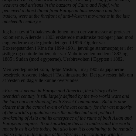
weavers and artisans in the bazaars of Cairo and Najaf, who
perceived a direct threat from European businessmen and free
traders, were at the forefront of anti-Western movements in the late
nineteenth century.«
Jeg har nævnt Tobaksrevolutionen, men der var masser af protester i
kolonierne. Allerede i 1803 erklærede muslimske teologer jihad mod
englænderne og de gjorde det igen i 1826. Og der var
Boxeropstanden i Kina fra 1899-1901, jævnlige stammeoptøjer i det
østlige og centrale Indien, der var Mahdirevolten mellem 1882 og
1885 i Sudan (mod egypterne), Urabirevolten i Egypten i 1882.
Men vendepunktet kom, ifølge Mishra, i maj 1905 da japanerne
besejrede russerne i slaget i Tsushimastrædet. Det gav resten håb om
at Vesten en dag ville kunne overvindes.
»
For most people in Europe and America, the history of the
twentieth century is still largely defined by the two world wars and
the long nuclear stand-off with Soviet Communism. But it is now
clearer that the central event of the last century for the vast majority
of the world´s population was the intellectual and political
awakening of Asia and its emergence of the ruins of both Asian and
European empires. To acknowledge this is to understand the world
not only as it exists today, but also how it is continuing to be remade
not so much in the image of the West as in accordance with the