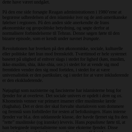
dette have været undgået.
På den ene side forsøgte Reagan administrationen i 1980’erne at
begrænse udbredelsen af den islamiske iver og de anti-amerikanske
følelser i regionen. På den anden side anerkendte de Irans
økonomiske og geopolitiske betydning, og søgte derfor at
normalisere forbindelserne til Tehran. Denne søgen førte til den
bizarre episode, som er kendt under navnet
Irangate
.
Revolutionen har hverken på den økonomiske, sociale, kulturelle
eller politiske ført Iran mod fremskridt. Tværtimod er hele systemet
baseret på ulighed af enhver slags i stedet for lighed (køn, muslim,
ikke-muslim, shia, ikke-shia, osv.) i stedet for at vende sig mod
fremtiden vender den sig mod fortiden, i stedet for at være
universalistisk er den partikulær, og i stedet for at være inkluderende
er den ekskluderende.
Nøjagtigt som nazisterne og fascisterne har islamisterne brug for
fjender for at overleve. Det sociale univers er opdelt i
dem
og
os
.
Khomeinis venner var primært imamer eller muslimske lærde
(fughaha). Det er dem der skal forvalte sharialoven som dommere
og fremstå som forbilleder for resten af befolkningen. Hans interne
fjender var bl.a. den uddannede klasse, der havde fjernet sig fra den
”rette” muslimske (og iranske) levevis. Hans
populisme
førte til, at
han betegnede imperialisterne som sine eksterne fjender. Disse