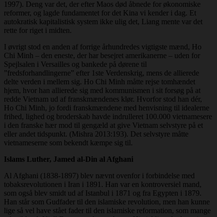
1997). Deng var det, der efter Maos død åbnede for økonomiske
reformer, og lagde fundamentet for det Kina vi kender i dag. Et
autokratisk kapitalistisk system ikke ulig det, Liang mente var det
rette for riget i midten.
I øvrigt stod en anden af forrige århundredes vigtigste mænd, Ho
Chi Minh – den eneste, der har besejret amerikanerne – uden for
Spejlsalen i Versailles og bankede på dørene til
”fredsforhandlingerne” efter 1ste Verdenskrig, mens de allierede
delte verden i mellem sig. Ho Chi Minh måtte rejse tomhændet
hjem, hvor han allierede sig med kommunismen i sit forsøg på at
redde Vietnam ud af franskmændenes klør. Hvorfor stod han dér,
Ho Chi Minh, jo fordi franskmændene med henvisning til idealerne
frihed, lighed og broderskab havde indrulleret 100.000 vietnamesere
i den franske hær mod til gengæld at give Vietnam selvstyre på et
eller andet tidspunkt. (Mishra 2013:193). Det selvstyre måtte
vietnameserne som bekendt kæmpe sig til.
Islams Luther, Jamed al-Din al Afghani
Al Afghani (1838-1897) blev nævnt ovenfor i forbindelse med
tobaksrevolutionen i Iran i 1891. Han var en kontroversiel mand,
som også blev smidt ud af Istanbul i 1871 og fra Egypten i 1879.
Han står som Gudfader til den islamiske revolution, men han kunne
lige så vel have stået fader til den islamiske reformation, som mange