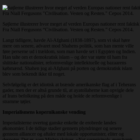
Søjlerne illustrerer hvor meget af verden Europas nationer rent faktisk 
Fra Niall Fergusons “Civilisation. Vesten og Resten.” Cepos 2014.
Langt tidligere, havde Al-Afghani (1838-1897), som vi skal høre
mere om senere, advaret mod Shahens politik, som han mente ville
føre perserne ud i trældom, som man havde set i Egypten og Indien.
Han talte om et demokratisk islam – og der var støtte til ham fra
shiitiske nationalister, reformvenlige intellektuelle og bazaarens
købmænd. Shahen jog al-Afghani på porten og demokratisk islam
blev som bekendt ikke til noget.
Selvfølgelig er det idiotisk at brænde amerikanske flag af i Teherans
gader, men der er altså grunde til, at ayatollaherne kan opvigle dele
af Irans befolkning på den måde og holde de reformvenlige i
stramme tøjler.
Imperialismens kopernikanske vending
Imperialisterne overtog ganske enkelte de erobrede landes
økonomier. I de tidlige stadier gennem plyndringer og senere
gennem alliancer og aftaler med lokale opportunister, eliter og
despoter. Det er, som Mishra skriver, »
Not surprisingly, merchants,