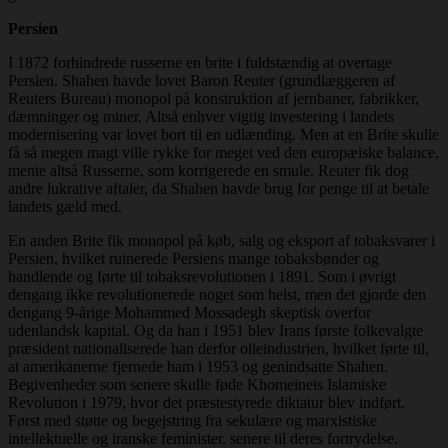
Persien
I 1872 forhindrede russerne en brite i fuldstændig at overtage
Persien. Shahen havde lovet Baron Reuter (grundlæggeren af
Reuters Bureau) monopol på konstruktion af jernbaner, fabrikker,
dæmninger og miner. Altså enhver vigtig investering i landets
modernisering var lovet bort til en udlænding. Men at en Brite skulle
få så megen magt ville rykke for meget ved den europæiske balance,
mente altså Russerne, som korrigerede en smule. Reuter fik dog
andre lukrative aftaler, da Shahen havde brug for penge til at betale
landets gæld med.
En anden Brite fik monopol på køb, salg og eksport af tobaksvarer i
Persien, hvilket ruinerede Persiens mange tobaksbønder og
handlende og førte til tobaksrevolutionen i 1891. Som i øvrigt
dengang ikke revolutionerede noget som helst, men det gjorde den
dengang 9-årige Mohammed Mossadegh skeptisk overfor
udenlandsk kapital. Og da han i 1951 blev Irans første folkevalgte
præsident nationaliserede han derfor olieindustrien, hvilket førte til,
at amerikanerne fjernede ham i 1953 og genindsatte Shahen.
Begivenheder som senere skulle føde Khomeineis Islamiske
Revolution i 1979, hvor det præstestyrede diktatur blev indført.
Først med støtte og begejstring fra sekulære og marxistiske
intellektuelle og iranske feminister, senere til deres fortrydelse.