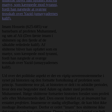
Imam Hossein (625-685) var
barnebarn af profeten Muhammed,
og søn af Ali (Den første imam i
shiismen og den fjerde af de
såkaldte retledede kalif). Af
shiiterne bliver han opfattet som en
martyr, som kæmpede mod tyranni,
fordi han nægtede at sværge
trosskab over Yazid (umayyadernes
kalif).
Ud over det politiske aspekt er der en
vigtig
uoverensstemmelse i
synet på historien og den fortsatte fortolkning af profetien som
princip. Sunnitterne tror på, at historien er delt i to adskilte perioder,
hvor den ene begynder med
Adam
og slutter med profeten
Muhammed. Ifølge shiitterne fortsætter historien forstået som profeti
selv efter Muhammeds død. Den eneste forskel er, at
imamatet
har
erstattet
profetien
. Imamerne er stadig ufejlbarlige, de kan blot ikke
modtage åbenbaringer. Derfor er ordet ”imam” hos shiitterne ikke
det samme som hos sunnitterne. Denne teologiske forskel var helt