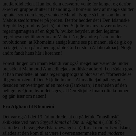
uretfærdigheden. Han lod dem desværre vente for længe, og derfor
skred en gruppe shiitter til handling. Khomeini blev af mange shiitter
opfattet som den længe ventede Mahdi. Nogle så ham som imam
Mahdis stedfortræder på jorden. Derfor hedder det i Den Islamiske
Republiks grundlov (art. 5), at Den Skjulte Imams fravær udøves
regeringsmagten af en
faghih
, hvilket betyder, at den legitime
regeringsmagt tilhører imam Mahdi. Nogle andre påstod under
revolutionen, at Khomeinis ansigt kunne ses på månen, så de gik op
på taget, så op på månen og råbte Gud er stor (Allaho akbar). Nogle
andre fandt hans hår i koranen!
Forestillingen om imam Mahdi var også meget nærværende under
præsident Mahmoud Ahmadinejads politiske adfærd, i en sådan grad
at han meddelte, at hans regeringsprogram blot var en ”forberedelse
til genkomsten af Den Skjulte Imam”. Ahmadinejad påbegyndte
desuden renoveringen af en moske (Jamkaran) i nærheden af den
hellige by Qom, hvor det siges, at Den Skjulte Imam ofte kommer
og går, især om natten!
Fra Afghani til Khomeini
Det var også i det 19. århundrede, at en gådefuld ”muslimsk”
skikkelse ved navn
Sayyid Jamal al-Din al-Afghani
(1838-97)
startede en bevægelse (Islah-bevægelsen), for at modernisere islam,
således at den kom til at være i overensstemmelse med
moderne