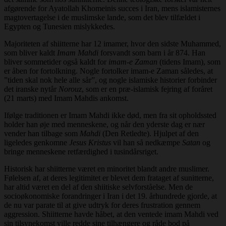
afgørende for Ayatollah Khomeinis succes i Iran, mens islamisternes
magtovertagelse i de muslimske lande, som det blev tilfældet i
Egypten og Tunesien mislykkedes.
Majoriteten af shiitterne har 12 imamer, hvor den sidste Muhammed,
som bliver kaldt
Imam Mahdi
forsvandt som barn i år 874. Han
bliver sommetider også kaldt for
imam-e Zaman
(tidens Imam), som
er åben for fortolkning. Nogle fortolker imam-e Zaman således, at
”tiden skal nok hele alle sår”, og nogle islamiske historier forbinder
det iranske nytår
Norouz
, som er en præ-islamisk fejring af foråret
(21 marts) med Imam Mahdis ankomst.
Ifølge traditionen er Imam Mahdi ikke død, men fra sit opholdssted
holder han øje med menneskene, og når den yderste dag er nær
vender han tilbage som
Mahdi
(Den Retledte). Hjulpet af den
ligeledes genkomne
Jesus Kristus
vil han så nedkæmpe
Satan
og
bringe menneskene retfærdighed i tusindårsriget.
Historisk har shiitterne været en minoritet blandt andre muslimer.
Følelsen af, at deres legitimitet er blevet dem frataget af sunitterne,
har altid været en del af den shiitiske selvforståelse. Men de
socioøkonomiske forandringer i Iran i det 19. århundrede gjorde, at
de nu var parate til at give udtryk for deres frustration gennem
aggression. Shiitterne havde håbet, at den ventede imam Mahdi ved
sin tilsynekomst ville redde sine tilhængere og råde bod på