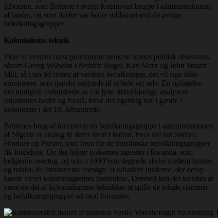
Igboerne, som Briterne i øvrigt fortrinsvist brugte i administrationen
af landet, og som derfor var bedre uddannet end de øvrige
befolkningsgrupper.
Kolonialisme-teknik
Flere af vestens mest prominente tænkere uanset politisk observans,
såsom Georg Wilhelm Friedrich Hegel, Karl Marx og John Stuartt
Mill, så i sin tid resten af verdens befolkninger, det vil sige ikke-
europæere, som ganske uegnede til at lede sig selv. En opfattelse,
der muligvis forhindrede os i at lytte tilstrækkeligt, analysere
situationen bedre og forstå, hvad der egentlig var i gærde i
kolonierne i det 19. århundrede.
Briternes brug af fortrinsvis én befolkningsgruppe i administrationen
af Nigeria er analog til deres færd i Indien, hvor det var Sikher,
Hinduer og Parsier, som frem for de muslimske befolkningsgrupper
fik fordelene. Og det følger tyskernes mønster i Rwanda, som
belgierne overtog, og som i 1990’erne tegnede skelet mellem hutuer
og tutsier, da førstnævnte forsøgte at udradere tutsierne, der netop
havde været kolonimagternes foretrukne. Dermed kan det hævdes at
være en del af kolonialismens teknikker at spille de lokale stammer
og befolkningsgrupper ud mod hinanden.