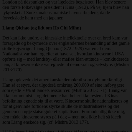
London på tidspunktet og var ligeledes begejstret. Han blev senere
den første folkevalgte præsident i Kina (1912). På vej hjem blev han
lykønsket af Suezkanalens arabiske havnearbejdere, da de
forvekslede ham med en japaner.
Liang Qichao (og lidt om Ho Chi Mihn)
Det kan ikke undre, at kinesiske intellektuelle over en bred kam var
forargede og bekymrede over englændernes behandling af det gamle
stolte kejserrige. Liang Qichao (1872-1929) var en af dem.
Nationalist var han, og efter at have set, hvordan kineserne i USA
opførte sig – med landsby- eller mafiøs klan-attitude – konkluderede
han, at kineserne ikke var egnede til demokrati og selvstyre. (Mishra
2013:170).
Liang oplevede det amerikanske demokrati som dybt uretfærdigt.
Han så et styre, der tilgodeså omkring 200.000 af sine indbyggere,
som ejede 70% af landets ressourcer. (Mishra 2013:171). Liang var
ikke kommunist – og det mente han heller ikke resten af Kinas
befolkning egnede sig til at være. Kineserne skulle nationaliseres og
for at genvinde fortidens styrke skulle de industrialiseres og det
gennem en nøje statsreguleret kapitalisme. Formodentlig ikke ulig,
den måde kineserne styres på i dag – men nok ikke helt så ideelt
som Liang ønskede sig. (cf. Mishra 2013:177).