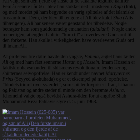
Ali valgt som den fjerde og sidste af de såkaldte legitime kaliffer.
Fem år senere i år 661 blev han stukket ned i moskeen i
Kufa
(Irak),
og med mordet på ham begyndte en varig splittelse af det islamiske
trossamfund. Dem, der blev tilhængere af Ali blev kaldt
Shia
(Alis
tilhængere). Ali har senere været genstand for tilbedelse. Nogle
betragter ham som guddommelig emanation (
aliallahi
). Nogle andre
mener igen, at englen Gabriel ”kom til” at overlevere Guds ord til
den forkerte. Han skulle i virkeligheden have overleveret Guds ord
til imam Ali.
Af profetens fire døtre havde den yngste,
Fatima
, ægtet hans fætter
Ali
og med ham fået sønnerne
Hasan
og
Hossein
. Imam Hossein er
faktisk ophavsmanden til shiismens revolutionære tendenser og
shiitternes selvopofrelse. Han er kendt under navnet
Martyrernes
Prins
(Seyyed al-shuhada) og er et eksempel på mod, opofrelse,
”blodets triumf over sværdet”, som shiitter lovpriser i Iran, Libanon
og Pakistan og andre steder til minde om den berømte
Ashura
.
Khomeini valgte også bevidst Ashura-tiden for at angribe Shah
Mohammad Reza Pahlavis styre d. 5. juni 1963.