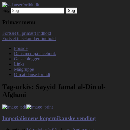
Søg
Debatterende tekster med filosofisk tilsnit
vidanserforlidt.dk
om hverdagens glæder og genvordigheder
Primær menu
Fortsæt til primært indhold
Fortsæt til sekundært indhold
Forside
Dans med på facebook
Gæstebloggere
Links
Målgruppe
Om at danse for lidt
Tag-arkiv:
Sayyid Jamal al-Din al-
Afghani
Imperialismens kopernikanske vending
Udgivet den
18. oktober 2015
af
Lars Andreassen