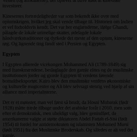
Vesten (og afrikanerne), der oplever at blive købt af kinesiske
investorer.
Kinesernes fortrædeligheder var som bekendt ikke ovre med
opiumskrigen, hvilket jeg skal vende tilbage til. Historien om Indien
er vel forholdsvis kendt. Det var her englænderne, ifølge Ghandi,
pålagde de lokale urimelige skatter, ødelagde lokale
håndværkstraditioner og dyrkede det meste af den opium, kineserne
røg. Og lignende ting fandt sted i Persien og Egypten.
Egypten
I Egypten allierede vicekongen Mohammed Ali (1789-1849) sig
med franskmændene, beslaglagde den gamle elites og de muslimske
institutioners jorder og gjorde Egypten til verdens førende
bomuldseksportør. Kairo blev den muslimske verdens økonomiske
og kulturelle magtcenter og Ali blev selvsagt stenrig ved hjælp af sin
alliance med imperialisterne.
Det er et mønster, man vel først så brudt, da Hosni Mubarak (født
1928) måtte træde tilbage under det arabiske forår i 2010, men som
efter et demokratisk, men uheldigt valg, blev genindført, da
amerikanerne valgte at støtte diktatoren Abdel Fattah el-Sisi (født
1954) til fordel for antidemokraten og islamisten Mohamed Mursi
(født 1951) fra det Muslimske Broderskab. Og således er alt ved det
gamle.