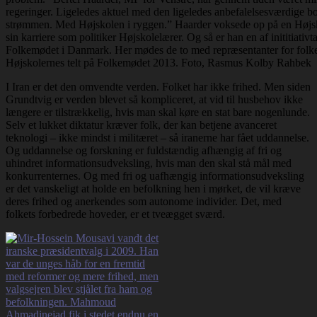
regeringer. Ligeledes aktuel med den ligeledes anbefalelsesværdige
strømmen. Med Højskolen i ryggen.” Haarder voksede op på en Højsk
sin karriere som politiker Højskolelærer. Og så er han en af inititiativta
Folkemødet i Danmark. Her mødes de to med repræsentanter for folke
Højskolernes telt på Folkemødet 2013. Foto, Rasmus Kolby Rahbek
I Iran er det den omvendte verden. Folket har ikke frihed. Men siden
Grundtvig er verden blevet så kompliceret, at vid til husbehov ikke
længere er tilstrækkelig, hvis man skal køre en stat bare nogenlunde.
Selv et lukket diktatur kræver folk, der kan betjene avanceret
teknologi – ikke mindst i militæret – så iranerne har fået uddannelse.
Og uddannelse og forskning er fuldstændig afhængig af fri og
uhindret informationsudveksling, hvis man den skal stå mål med
konkurrenternes. Og med fri og uafhængig informationsudveksling
er det vanskeligt at holde en befolkning hen i mørket, de vil kræve
deres frihed og anerkendes som autonome individer. Det, med
folkets forbedrede hoveder, er et tveægget sværd.