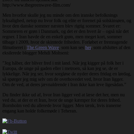
http://www.thegreenwave-film.com/
Men hvorfor skulle jeg nu minde om den iranske befolknings
lyksalighed, netop nu hvor folk og elite er forenet på solskinsøen, og
hvor den danske sommer næsten blev rigtig sommer. Svaret er:
Sommeren er grøn i Danmark, og det er den hvert år – også når det
regner. I Iran havde de en enkelt grøn, men meget kort, sommer
tilbage i 2009, hvor de skimtede friheden. Forløbet er fremragende
filmatiseret i
The Green Wave
, som kan ses
her
, som afsluttes af den
eksilerede blogger Mehdi Mohseni:
”Jeg håber, der bliver fred i mit land. Når jeg kigger på folk her i
Europa, de unge på gaden eller i metroen, så kan jeg se, de er
lykkelige. Når jeg ser, hvor sorgløse de nyder deres fridag en lørdag,
så spørger jeg mig selv om de overhovedet ved, hvor Iran ligger.
Om de ved, at deres jævnaldrende i Iran ikke kan leve ligesådan.”
Du finder ikke ud af, hvor Iran ligger ved at læse det her, men nu
ved du, at der er et Iran, hvor de unge kæmper for deres frihed.
Bornholm ved du allerede hvor ligger. Men tænk, hvis iranerne
engang kan holde folkemøde i Teheran.