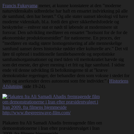
Francis Fukuyama
mener, at kunne konstatere at den ”moderne
naturvidenskabs udbredelse har haft en ensartet indvirkning på alle
de samfund, den har berørt.” Og alle stater uanset ideologi vil have
moderne videnskab, bl.a. fordi den giver sikkerhedsfordele og
beskyttelse – enhver stat er nødt til løbende at modernisere sit
forsvar. Den udvikling medfører en ensartet ”horisont for de for de
økonomiske produktionsmidler” for nationerne. En proces, der
”medfører en stadig større homogenisering af alle menneskelige
samfund uanset deres historiske rødder eller kulturelle arv.” Det vil
føre til opbrud i traditionelle familiebaserede og nepotistiske
samfundsorganisationer og med tiden vil meritokratiet hævde sig
som det eneste, der giver mening i et frit og lige samfund. I sidste
ende vil denne udvikling få befolkningerne til at ”kræve
demokratiske regeringer, der behandler dem som voksne i stedet for
børn og anerkender deres autonomi som frie individer.” (
Historiens
Afslutning
side 19-24).
Plakaten fra Ali Samadi Ahadis fremragende film om
demonstrationerne i Iran efter præsidentvalget i Iran
2009. fra filmens hjemmeside