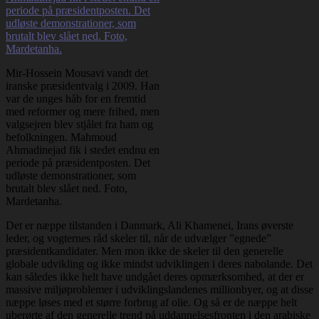
Mir-Hossein Mousavi vandt det
iranske præsidentvalg i 2009. Han
var de unges håb for en fremtid
med reformer og mere frihed, men
valgsejren blev stjålet fra ham og
befolkningen. Mahmoud
Ahmadinejad fik i stedet endnu en
periode på præsidentposten. Det
udløste demonstrationer, som
brutalt blev slået ned. Foto,
Mardetanha.
Det er næppe tilstanden i Danmark, Ali Khamenei, Irans øverste
leder, og vogternes råd skeler til, når de udvælger ”egnede”
præsidentkandidater. Men mon ikke de skeler til den generelle
globale udvikling og ikke mindst udviklingen i deres nabolande. Det
kan således ikke helt have undgået deres opmærksomhed, at der er
massive miljøproblemer i udviklingslandenes millionbyer, og at disse
næppe løses med et større forbrug af olie. Og så er de næppe helt
uberørte af den generelle trend på uddannelsesfronten i den arabiske