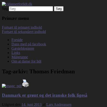
Søg
Debatterende tekster med filosofisk tilsnit
vidanserforlidt.dk
om hverdagens glæder og genvordigheder
Primær menu
Fortsæt til primært indhold
Fortsæt til sekundært indhold
Forside
Dans med på facebook
Gæstebloggere
Links
Målgruppe
Om at danse for lidt
Tag-arkiv:
Thomas Friedman
Danmark er grønt og det iranske folk ligeså
Udgivet den
14. juni 2013
af
Lars Andreassen