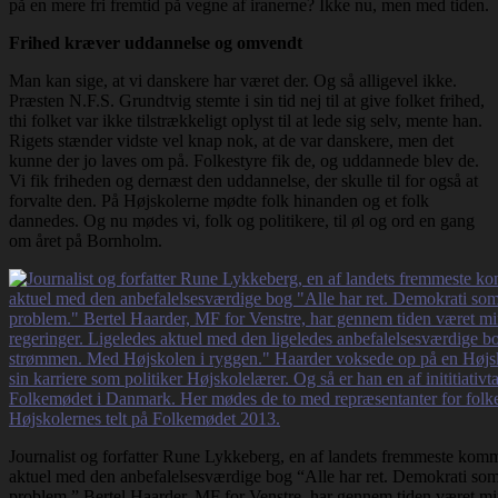
på en mere fri fremtid på vegne af iranerne? Ikke nu, men med tiden.
Frihed kræver uddannelse og omvendt
Man kan sige, at vi danskere har været der. Og så alligevel ikke.
Præsten N.F.S. Grundtvig stemte i sin tid nej til at give folket frihed,
thi folket var ikke tilstrækkeligt oplyst til at lede sig selv, mente han.
Rigets stænder vidste vel knap nok, at de var danskere, men det
kunne der jo laves om på. Folkestyre fik de, og uddannede blev de.
Vi fik friheden og dernæst den uddannelse, der skulle til for også at
forvalte den. På Højskolerne mødte folk hinanden og et folk
dannedes. Og nu mødes vi, folk og politikere, til øl og ord en gang
om året på Bornholm.
Journalist og forfatter Rune Lykkeberg, en af landets fremmeste komm
aktuel med den anbefalelsesværdige bog “Alle har ret. Demokrati som
problem.” Bertel Haarder, MF for Venstre, har gennem tiden været mini