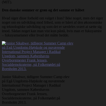
(MIT).
Den danske sommer er grøn og det samme er håbet
Hvad siger disse forhold om valget i Iran? Ikke noget, men det siger
noget om en udvikling mod frihed, som er båret af den økonomiske
og teknologiske udvikling og som det er særdeles svært at sætte sig
imod. Sådan noget kan man vist kun påstå, hvis man er fukuyamist
– fukuyamarianer eller hvad det måtte hedde.
Junior Sikabwe, tidligere Summer Camp elev
på Egå Ungdoms-Højskole og nuværende
International Project Manager i Radikal
Ungdom, sammen Københavns
Overborgmester Frank Jensen,
Socialdemokraterne, på Folkemødet på
Bornholm 2013.