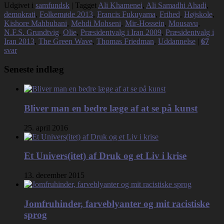
Udgivet i
samfundsk
|
Tagget
Ali Khamenei
,
Ali Samadhi Ahadi
,
demokrati
,
Folkemøde 2013
,
Francis Fukuyama
,
Frihed
,
Højskole
,
Kishore Mahbubani
,
Mehdi Mohseni
,
Mir-Hossein
,
Mousavu
,
N.F.S. Grundtvig
,
Olie
,
Præsidentvalg i Iran 2009
,
Præsidentvalg i
Iran 2013
,
The Green Wave
,
Thomas Friedman
,
Uddannelse
|
67
svar
Seneste indlæg
Bliver man en bedre læge af at se på kunst
25. april 2016
Et Univers(itet) af Druk og et Liv i krise
13. december 2015
Jomfruhinder, farveblyanter og mit racistiske
sprog