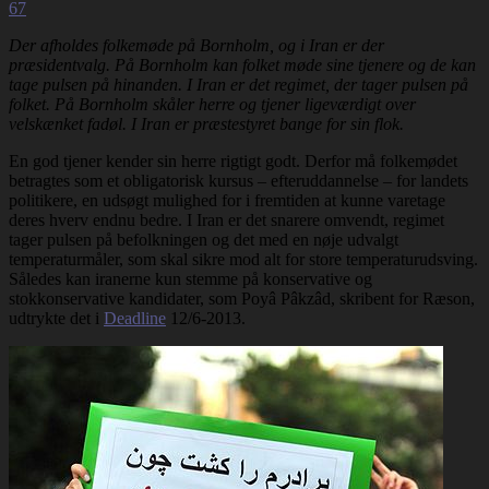
67
Der afholdes folkemøde på Bornholm, og i Iran er der
præsidentvalg. På Bornholm kan folket møde sine tjenere og de kan
tage pulsen på hinanden. I Iran er det regimet, der tager pulsen på
folket. På Bornholm skåler herre og tjener ligeværdigt over
velskænket fadøl. I Iran er præstestyret bange for sin flok.
En god tjener kender sin herre rigtigt godt. Derfor må folkemødet
betragtes som et obligatorisk kursus – efteruddannelse – for landets
politikere, en udsøgt mulighed for i fremtiden at kunne varetage
deres hverv endnu bedre. I Iran er det snarere omvendt, regimet
tager pulsen på befolkningen og det med en nøje udvalgt
temperaturmåler, som skal sikre mod alt for store temperaturudsving.
Således kan iranerne kun stemme på konservative og
stokkonservative kandidater, som Poyâ Pâkzâd, skribent for Ræson,
udtrykte det i
Deadline
12/6-2013.