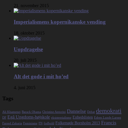
21. november 2015
Imperialismens kopernikanske vending
18. oktober 2015
Uopdragelse
20. juli 2015
Alt det gode i mit ho’ed
4. juni 2015
Tags
demokrati
Dannelse
Ali Khamenei
Barack Obama
Christine Antorini
Debat
Egå Ungdoms-højskole
Enhedslisten
DF
eksistentialisme
Esben Lunde Larsen
Francis
Folkemøde Bornholm 2013
Fareed Zakaria
Feminisme
FN
fodbold