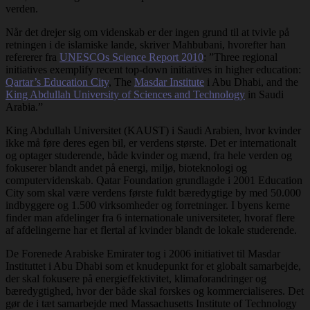
verden.
Når det drejer sig om videnskab er der ingen grund til at tvivle på
retningen i de islamiske lande, skriver Mahbubani, hvorefter han
refererer fra
UNESCOs Science Report 2010
: ”Three regional
initiatives exemplify recent top-down initiatives in higher education:
Qartar’s Education City
, The
Masdar Institute
i Abu Dhabi, and the
King Abdullah University of Sciences and Technology
in Saudi
Arabia.”
King Abdullah Universitet (KAUST) i Saudi Arabien, hvor kvinder
ikke må føre deres egen bil, er verdens største. Det er internationalt
og optager studerende, både kvinder og mænd, fra hele verden og
fokuserer blandt andet på energi, miljø, bioteknologi og
computervidenskab. Qatar Foundation grundlagde i 2001 Education
City som skal være verdens første fuldt bæredygtige by med 50.000
indbyggere og 1.500 virksomheder og forretninger. I byens kerne
finder man afdelinger fra 6 internationale universiteter, hvoraf flere
af afdelingerne har et flertal af kvinder blandt de lokale studerende.
De Forenede Arabiske Emirater tog i 2006 initiativet til Masdar
Instituttet i Abu Dhabi som et knudepunkt for et globalt samarbejde,
der skal fokusere på energieffektivitet, klimaforandringer og
bæredygtighed, hvor der både skal forskes og kommercialiseres. Det
gør de i tæt samarbejde med Massachusetts Institute of Technology