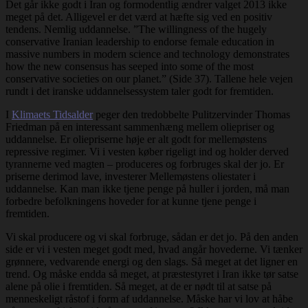
Det går ikke godt i Iran og formodentlig ændrer valget 2013 ikke
meget på det. Alligevel er det værd at hæfte sig ved en positiv
tendens. Nemlig uddannelse. ”The willingness of the hugely
conservative Iranian leadership to endorse female education in
massive numbers in modern science and technology demonstrates
how the new consensus has seeped into some of the most
conservative societies on our planet.” (Side 37). Tallene hele vejen
rundt i det iranske uddannelsessystem taler godt for fremtiden.
I
Klimaets Tidsalder
peger den tredobbelte Pulitzervinder Thomas
Friedman på en interessant sammenhæng mellem oliepriser og
uddannelse. Er oliepriserne høje er alt godt for mellemøstens
repressive regimer. Vi i vesten køber rigeligt ind og holder derved
tyrannerne ved magten – produceres og forbruges skal der jo. Er
priserne derimod lave, investerer Mellemøstens oliestater i
uddannelse. Kan man ikke tjene penge på huller i jorden, må man
forbedre befolkningens hoveder for at kunne tjene penge i
fremtiden.
Vi skal producere og vi skal forbruge, sådan er det jo. På den anden
side er vi i vesten meget godt med, hvad angår hovederne. Vi tænker
grønnere, vedvarende energi og den slags. Så meget at det ligner en
trend. Og måske endda så meget, at præstestyret i Iran ikke tør satse
alene på olie i fremtiden. Så meget, at de er nødt til at satse på
menneskeligt råstof i form af uddannelse. Måske har vi lov at håbe