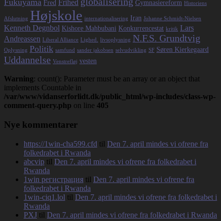
globalisering
Fukuyama
Frihed
Fred
Gymnasiereform
Historiens
Højskole
Iran
Afslutning
internationalisering
Johanne Schmidt-Nielsen
Kenneth Degnbol
Lars
Kishore Mahbubani
Konkurrencestat
kritik
N.F.S. Grundtvig
Andreassen
Liberal Alliance
Lighed.
livsoplysning
Politik
Søren Kierkegaard
Oplysning
samfund
sander jakobsen
selvudvikling
SF
Uddannelse
vesten
Venstrefløj
Warning
: count(): Parameter must be an array or an object that
implements Countable in
/var/www/vidanserforlidt.dk/public_html/wp-includes/class-wp-
comment-query.php
on line
405
Nye kommentarer
https://1win-cha599.cfd
til
Den 7. april mindes vi ofrene fra
folkedrabet i Rwanda
abcvip
til
Den 7. april mindes vi ofrene fra folkedrabet i
Rwanda
1win регистрация
til
Den 7. april mindes vi ofrene fra
folkedrabet i Rwanda
1win-ciq1.lol
til
Den 7. april mindes vi ofrene fra folkedrabet i
Rwanda
PXJ
til
Den 7. april mindes vi ofrene fra folkedrabet i Rwanda