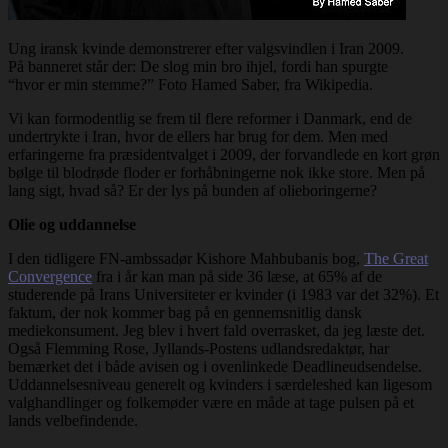
Ung iransk kvinde demonstrerer efter valgsvindlen i Iran 2009.
På banneret står der: De slog min bro ihjel, fordi han spurgte
“hvor er min stemme?” Foto Hamed Saber, fra Wikipedia.
Vi kan formodentlig se frem til flere reformer i Danmark, end de
undertrykte i Iran, hvor de ellers har brug for dem. Men med
erfaringerne fra præsidentvalget i 2009, der forvandlede en kort grøn
bølge til blodrøde floder er forhåbningerne nok ikke store. Men på
lang sigt, hvad så? Er der lys på bunden af olieboringerne?
Olie og uddannelse
I den tidligere FN-ambssadør Kishore Mahbubanis bog,
The Great
Convergence
fra i år kan man på side 36 læse, at 65% af de
studerende på Irans Universiteter er kvinder (i 1983 var det 32%). Et
faktum, der nok kommer bag på en gennemsnitlig dansk
mediekonsument. Jeg blev i hvert fald overrasket, da jeg læste det.
Også Flemming Rose, Jyllands-Postens udlandsredaktør, har
bemærket det i både avisen og i ovenlinkede Deadlineudsendelse.
Uddannelsesniveau generelt og kvinders i særdeleshed kan ligesom
valghandlinger og folkemøder være en måde at tage pulsen på et
lands velbefindende.