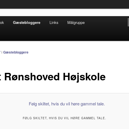
ofisk tilsnit om hverdagens glæder og genvordigheder
ook
Gæstebloggere
Links
Målgruppe
t.dk
7
i
Gæstebloggere
lt Rønshoved Højskole
FØLG SKILTET, HVIS DU VIL HØRE GAMMEL TALE.