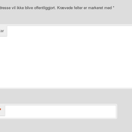
resse vil ikke blive offentliggjort.
Krævede felter er markeret med
*
ar
*