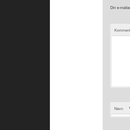
Din e-mailad
Komment
Navn