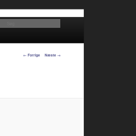
Søg
Billednavigation
← Forrige
Næste →