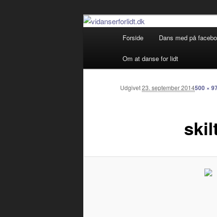
Debatterende tekster med filos
Primær
Forside
Dans med på faceb
Fortsæt
menu
vidanserforlid
Om at danse for lidt
til
primært
Udgivet
23. september 2014
500 × 9
indhold
ski