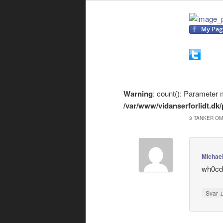
Warning
: count(): Parameter 
/var/www/vidanserforlidt.d
3 TANKER OM
Micha
wh0c
Svar