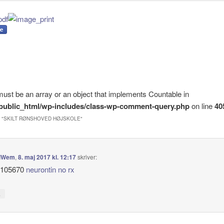
must be an array or an object that implements Countable in
k/public_html/wp-includes/class-wp-comment-query.php
on line
40
 "
SKILT RØNSHOVED HØJSKOLE
"
elWem
,
8. maj 2017 kl. 12:17
skriver:
d105670
neurontin no rx
↓