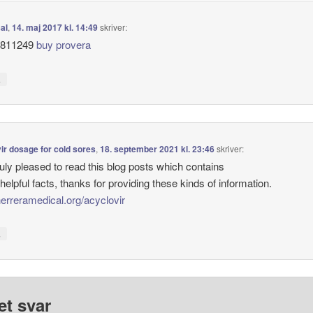
al
,
14. maj 2017 kl. 14:49
skriver:
d811249
buy provera
↓
ir dosage for cold sores
,
18. september 2021 kl. 23:46
skriver:
ruly pleased to read this blog posts which contains
 helpful facts, thanks for providing these kinds of information.
/herreramedical.org/acyclovir
↓
et svar