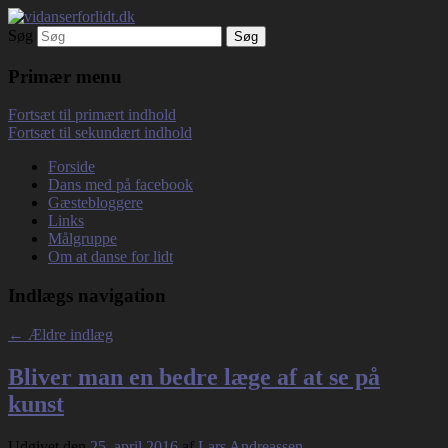
Søg
Debatterende tekster med filosofisk tilsnit
vidanserforlidt.dk
om hverdagens glæder og genvordigheder
Primær menu
Fortsæt til primært indhold
Fortsæt til sekundært indhold
Forside
Dans med på facebook
Gæstebloggere
Links
Målgruppe
Om at danse for lidt
Indlægs navigation
←
Ældre indlæg
Bliver man en bedre læge af at se på
kunst
Udgivet den
25. april 2016
af
Lars Andreassen