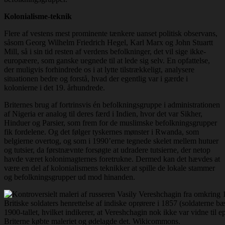
Kolonialisme-teknik
Flere af vestens mest prominente tænkere uanset politisk observans,
såsom Georg Wilhelm Friedrich Hegel, Karl Marx og John Stuartt
Mill, så i sin tid resten af verdens befolkninger, det vil sige ikke-
europæere, som ganske uegnede til at lede sig selv. En opfattelse,
der muligvis forhindrede os i at lytte tilstrækkeligt, analysere
situationen bedre og forstå, hvad der egentlig var i gærde i
kolonierne i det 19. århundrede.
Briternes brug af fortrinsvis én befolkningsgruppe i administrationen
af Nigeria er analog til deres færd i Indien, hvor det var Sikher,
Hinduer og Parsier, som frem for de muslimske befolkningsgrupper
fik fordelene. Og det følger tyskernes mønster i Rwanda, som
belgierne overtog, og som i 1990’erne tegnede skelet mellem hutuer
og tutsier, da førstnævnte forsøgte at udradere tutsierne, der netop
havde været kolonimagternes foretrukne. Dermed kan det hævdes at
være en del af kolonialismens teknikker at spille de lokale stammer
og befolkningsgrupper ud mod hinanden.