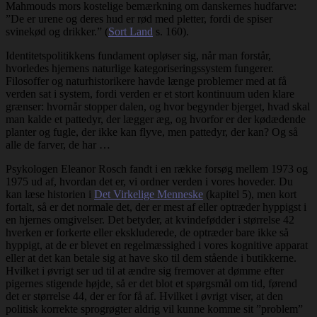
Mahmouds mors kostelige bemærkning om danskernes hudfarve:
”De er urene og deres hud er rød med pletter, fordi de spiser
svinekød og drikker.” (
Sort Land
s. 160).
Identitetspolitikkens fundament opløser sig, når man forstår,
hvorledes hjernens naturlige kategoriseringssystem fungerer.
Filosoffer og naturhistorikere havde længe problemer med at få
verden sat i system, fordi verden er et stort kontinuum uden klare
grænser: hvornår stopper dalen, og hvor begynder bjerget, hvad skal
man kalde et pattedyr, der lægger æg, og hvorfor er der kødædende
planter og fugle, der ikke kan flyve, men pattedyr, der kan? Og så
alle de farver, de har …
Psykologen Eleanor Rosch fandt i en række forsøg mellem 1973 og
1975 ud af, hvordan det er, vi ordner verden i vores hoveder. Du
kan læse historien i
Det Virkelige Menneske
(kapitel 5), men kort
fortalt, så er det normale det, der er mest af eller optræder hyppigst i
en hjernes omgivelser. Det betyder, at kvindefødder i størrelse 42
hverken er forkerte eller ekskluderede, de optræder bare ikke så
hyppigt, at de er blevet en regelmæssighed i vores kognitive apparat
eller at det kan betale sig at have sko til dem stående i butikkerne.
Hvilket i øvrigt ser ud til at ændre sig fremover at dømme efter
pigernes stigende højde, så er det blot et spørgsmål om tid, førend
det er størrelse 44, der er for få af. Hvilket i øvrigt viser, at den
politisk korrekte sprogrøgter aldrig vil kunne komme sit ”problem”