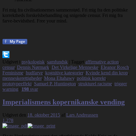
Fri mig fra civilisationernes sammenstød. Fri mig fra den politiske
korrektheds forskelsbehandling og snigende censur. Fri mig fra
farve-bevidsthed. Free your mind.
Udgivet i
psykologisk
,
samfundsk
|
Tagget
affirmative action
,
censur
,
Dennis Nørmark
,
Det Virkelige Menneske
,
Eleanor Rosch
,
Feminisme
,
hudfarve
,
kognitive kategorier
,
Kvinde kend din krop
,
menneskerettigheder
,
Mona Eltahawy
,
politisk korrekt
,
prototypeeffekt
,
Samuel P. Huntington
,
strukturel racisme
,
trigger
warning
|
198
svar
Imperialismens kopernikanske vending
Udgivet den
18. oktober 2015
af
Lars Andreassen
1.278