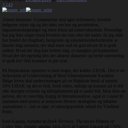
3.143
Almen dannelse. Gymnasierne skal igen reformeres, hvorfor
bølgerne rejser sig og der tales om hor og prostitution,
fagsammenlægninger og mere fokus på naturvidenskab. Personligt
har jeg ikke noget imod hverken det ene eller det andet, da jeg altid
har fundet det frugtbart, berigende og erkendelsesbefordrende at
blande ting sammen; der skal mere end en god råvare til et godt
måltid. Hvad der dog kan irritere mig, er manglen på konkretion:
Hvad der det egentlig den der almene dannelse og brede orientering
er godt for? Her kommer et par svar.
På Højskolerne opererer vi med noget, der kaldes UBAK. Det er en
forkortelse af Undervisning af Bred Almendannende Karakter.
Ifølge loven skal undervisningen på en Højskole bestå af mindst
50% UBAK og det er fedt, fordi viden, indsigt og kunnen på et felt
ofte skærper evnerne og idérigdommen på et andet felt. Mon ikke en
person, der er vanvittig dygtig til litteraturanalyse, også er i stand til
(sammen med andre) at analysere diverse strategiske og taktiske
aspirationer i – lad os sige, et udenrigspolitisk udspil fra Vladimir
Putin.
Fred Kaplan, forfatter til
Dark Territory. The Secret History of
Cyber War
, fortalte søndag 24/4-2016 til Fareed Zakaria på CNN-