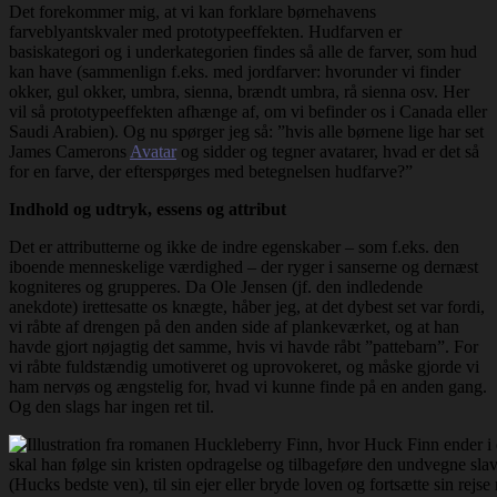
Det forekommer mig, at vi kan forklare børnehavens
farveblyantskvaler med prototypeeffekten. Hudfarven er
basiskategori og i underkategorien findes så alle de farver, som hud
kan have (sammenlign f.eks. med jordfarver: hvorunder vi finder
okker, gul okker, umbra, sienna, brændt umbra, rå sienna osv. Her
vil så prototypeeffekten afhænge af, om vi befinder os i Canada eller
Saudi Arabien). Og nu spørger jeg så: ”hvis alle børnene lige har set
James Camerons
Avatar
og sidder og tegner avatarer, hvad er det så
for en farve, der efterspørges med betegnelsen hudfarve?”
Indhold og udtryk, essens og attribut
Det er attributterne og ikke de indre egenskaber – som f.eks. den
iboende menneskelige værdighed – der ryger i sanserne og dernæst
kogniteres og grupperes. Da Ole Jensen (jf. den indledende
anekdote) irettesatte os knægte, håber jeg, at det dybest set var fordi,
vi råbte af drengen på den anden side af plankeværket, og at han
havde gjort nøjagtig det samme, hvis vi havde råbt ”pattebarn”. For
vi råbte fuldstændig umotiveret og uprovokeret, og måske gjorde vi
ham nervøs og ængstelig for, hvad vi kunne finde på en anden gang.
Og den slags har ingen ret til.