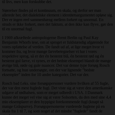
til livs, men kun forskubbe det.
Størrelser findes på et kontinuum, en skala, og derfor ser man
allerede her, det dialektiske element i identitetsargumentet opløse sig.
Der er ingen reel sammenhæng mellem forkert og unormal. En
struds er ikke forkert, men det faktum, at den ikke kan flyve, gør den
til en unormal fugl.
I 1969 afkræftede antropologerne Brent Berlin og Paul Kay
Benjamin Whorfs tese, om at sproget er fuldstændig afgørende for
vores opfattelse af verden. De fandt ud af, at lige meget hvor vi
kommer fra, og hvor mange farvebetegnelser vi har i vores
respektive sprog, så er der én bestemt blå, én bestemt rød og én
bestemt gul farve, vi synes, er det bedste eksempel blandt de mange
øvrige blå, røde og gule nuancer. Det var denne type forsøg Rosch
fortsatte, og hun undersøgte, om der var lignende ”bedste
eksempler” inden for 10 andre kategorier. Det var der.
Rosch bad f.eks. sine forsøgspersoner vurdere hvilken af 55 fugle,
der var den mest fuglede fugl. Det viste sig at være den amerikanske
udgave af rødhalsen, som er meget udbredt i USA. I Danmark
kunne det meget vel vise sig at være Solsorten, da den med sine 4,4
mio eksemplarer er den hyppigst forekommende fugl (knapt så
mange Gråspurve). Forsøgspersonerne vurderede fuglene på en
skala fra 1 til 7, og som noget af det mindst ”fuglede” fandt de