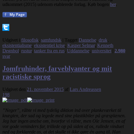
udkommet (2015) udenom etablerede forlag. Køb bogen
her
.
Udgivet i
filosofisk
,
samfundsk
|
Tagget
Dannelse
,
druk
,
eksistentialisme
,
eksistentiel krise
,
Kasper Selmar
,
Kenneth
Degnbol
,
rustur
,
tanker fra en rus
,
Uddannelse
,
universitet
|
2.980
svar
Jomfruhinder, farveblyanter og mit
racistiske sprog
Udgivet den
21. november 2015
af
Lars Andreassen
198
”Neger”, råbte vi med tydelig diktion ind over plankeværket til
knægten, der sad og legede med sine plastikbiler på græsplænen.
Jeg har ingen anelse om, hvorfor vi råbte, men Ole Jensen, en af
vor gode veninders far, trillede op på siden af os, rullede vinduet
ned og forklarede os, at det skulle vi ikke gøre én gang til. Han