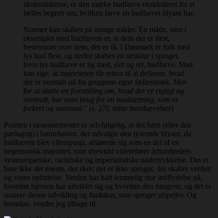
skobutikkerne, er den mørke hudfarve ekskluderet fra et
fælles begreb om, hvilken farve en hudfarvet blyant har.
Normer kan skabes på mange måder. En måde, som i
eksemplet med hudfarven er, at dem der er flest,
bestemmer over dem, der er få. I Danmark er folk med
lys hud flest, og derfor skabes en struktur i sproget,
hvor lys hudfarve er lig med,
slet og ret
, hudfarve. Man
kan sige, at majoriteten får retten til at definere, hvad
der er normalt ud fra gruppens egne fællesstræk.
Men
for at skabe en forestilling om, hvad der er rigtigt og
normalt, har man brug for en modsætning, som er
forkert og unormal
.” (s. 27f, mine fremhævelser)
Pointen i ræsonnementet er selvfølgelig, at det barn (eller den
pædagog) i børnehaven, der udvalgte den lyserøde blyant, da
hudfarven blev efterspurgt, afslørede sig som en del af en
hegemonisk majoritet, som ubevidst viderefører århundreders
vesteuropæiske, racistiske og imperialistiske undertrykkelse. Det er
bare ikke det eneste, der sker; det er ikke sproget, der skaber verden
og vores opfattelse. Verden har haft temmelig stor indflydelse på,
hvordan hjernen har udviklet sig og hvordan den fungerer, og det er
snarere denne udvikling og funktion, som sproget afspejler. Og
hvordan, vender jeg tilbage til.