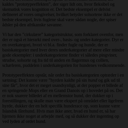
kaldes ”prototypeeffekten”, der siger lidt om, hvor fleksibel og
skematisk vores kognition er. Det bedste eksempel er delvist
defineret af vores omgivelser, hvilket betyder solsortene ikke er det
bedste eksempel, hvis fuglene skal være sådan nogle, der spiser
ådsler på den afrikanske savanne.
Vi har den ”cirkulære” kategoristruktur, som forklaret ovenfor, men
der er også et hierarki med over-, basis- og under-kategorier. Dyr er
en overkategori, hvori vi bl.a. finder fugle og hunde, der er
basiskategorier med hver deres underkategorier af mere eller mindre
gode eksempler: i underkategorierne finder vi således pingviner,
strudse, solsorte og fra tid til anden en flagermus og collien,
schæferen, puddelen i underkategorien for hundenes vedkommende.
Prototypeeffekten opstår, når ordet fra basiskategorien optræder i en
sætning: Det kunne være ”hyrden kaldte på sin
hund
og gik ud til
sine får”, hvor det er meget usandsynligt, at der popper et billede af
en springende Mops eller en Grand Danois op i hovedet på os. Det
er nok snarere billedet af en mellemstor hund, der dukker op i
forestillingen, og skulle man være ekspert på området eller ligefrem
hyrde, dukker der en helt specifik hunderace op, som kunne være
Islandsk fårehund. Hvis man ikke aner, hvad en hund er, så har
hjernen ikke noget at arbejde med, og så dukker der ingenting op
ved lyden af ordet hund.