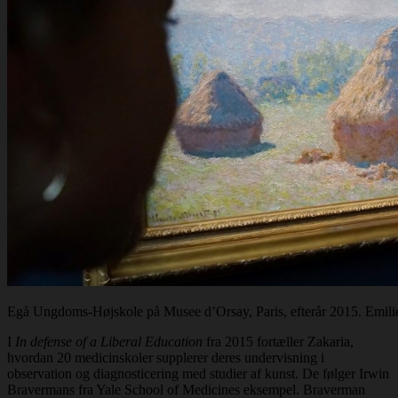
Egå Ungdoms-Højskole på Musee d’Orsay, Paris, efterår 2015. Emili
I
In defense of a Liberal Education
fra 2015 fortæller Zakaria,
hvordan 20 medicinskoler supplerer deres undervisning i
observation og diagnosticering med studier af kunst. De følger Irwin
Bravermans fra Yale School of Medicines eksempel. Braverman