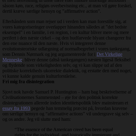
er med henvisning til disse mere eller mindre tilfældige attributter
såsom køn, race, religiøs overbevisning etc., at man vil gøre forskel,
dertil kræve særlige hensyn og ”affirmative action”.
Efterhånden som man rejser ud i verden kan man forestille sig, at
vores kategoriseringer overlapper hinanden således at ”det bedste
eksempel” i en familie, i en region, i en kultur bliver mere og mere
perifert i den næste cirkel – og den hudfarvede blyant changerer fra
den ene nuance til den næste. Hvis vi integrerer denne
evolutionsteoriske udlægning af normalbegrebet i vores tankegang,
som Dennis Nørmark og jeg argumenterede for i
Det Virkelige
Menneske
, bliver denne (altså tankegangen) næsten ligeså fleksibel
og flydende som virkeligheden selv, og vi kan slippe ud af den
politiske korrektheds ukorrekte dialektik, og erstatte den med noget,
vi kunne kalde genuin kulturforståelse.
Fri mig fra disintegration
Sjovt nok havde Samuel P. Huntington – ham bag beskrivelserne af
Civilisationernes Sammenstød – øje for den politisk korrekte
disintegrationen allerede inden identitetspolitik blev mainstream et
essay fra 1993
pegede han temmelig præcist på, hvordan kravene
om særlige hensyn og “affirmative actions” vil undergrave sig selv –
og os andre. Jeg vil slutte med ham:
“The essence of the American creed has been equal
rights for the individual, and historically immigrant and