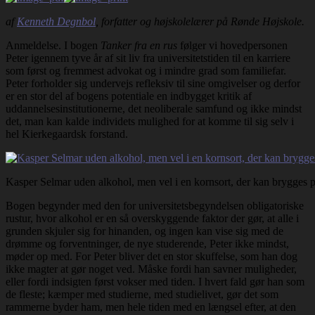
af
Kenneth Degnbol
, forfatter og højskolelærer på Rønde Højskole.
Anmeldelse. I bogen
Tanker fra en rus
følger vi hovedpersonen
Peter igennem tyve år af sit liv fra universitetstiden til en karriere
som først og fremmest advokat og i mindre grad som familiefar.
Peter forholder sig undervejs refleksiv til sine omgivelser og derfor
er en stor del af bogens potentiale en indbygget kritik af
uddannelsesinstitutionerne, det neoliberale samfund og ikke mindst
det, man kan kalde individets mulighed for at komme til sig selv i
hel Kierkegaardsk forstand.
Kasper Selmar uden alkohol, men vel i en kornsort, der kan brygges på,
Bogen begynder med den for universitetsbegyndelsen obligatoriske
rustur, hvor alkohol er en så overskyggende faktor der gør, at alle i
grunden skjuler sig for hinanden, og ingen kan vise sig med de
drømme og forventninger, de nye studerende, Peter ikke mindst,
møder op med. For Peter bliver det en stor skuffelse, som han dog
ikke magter at gør noget ved. Måske fordi han savner muligheder,
eller fordi indsigten først vokser med tiden. I hvert fald gør han som
de fleste; kæmper med studierne, med studielivet, gør det som
rammerne byder ham, men hele tiden med en længsel efter, at den