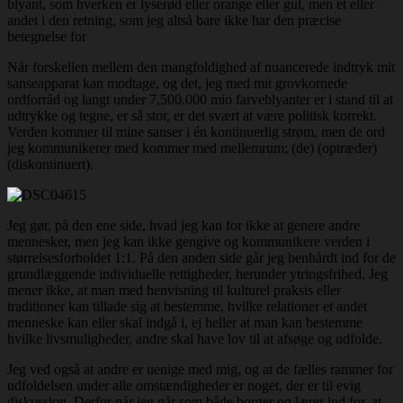
blyant, som hverken er lyserød eller orange eller gul, men et eller
andet i den retning, som jeg altså bare ikke har den præcise
betegnelse for
Når forskellen mellem den mangfoldighed af nuancerede indtryk mit
sanseapparat kan modtage, og det, jeg med mit grovkornede
ordforråd og langt under 7,500.000 mio farveblyanter er i stand til at
udtrykke og tegne, er så stor, er det svært at være politisk korrekt.
Verden kommer til mine sanser i én kontinuerlig strøm, men de ord
jeg kommunikerer med kommer med mellemrum; (de) (optræder)
(diskontinuert).
Jeg gør, på den ene side, hvad jeg kan for ikke at genere andre
mennesker, men jeg kan ikke gengive og kommunikere verden i
størrelsesforholdet 1:1. På den anden side går jeg benhårdt ind for de
grundlæggende individuelle rettigheder, herunder ytringsfrihed. Jeg
mener ikke, at man med henvisning til kulturel praksis eller
traditioner kan tillade sig at bestemme, hvilke relationer et andet
menneske kan eller skal indgå i, ej heller at man kan bestemme
hvilke livsmuligheder, andre skal have lov til at afsøge og udfolde.
Jeg ved også at andre er uenige med mig, og at de fælles rammer for
udfoldelsen under alle omstændigheder er noget, der er til evig
diskussion. Derfor går jeg går som både borger og lærer ind for, at