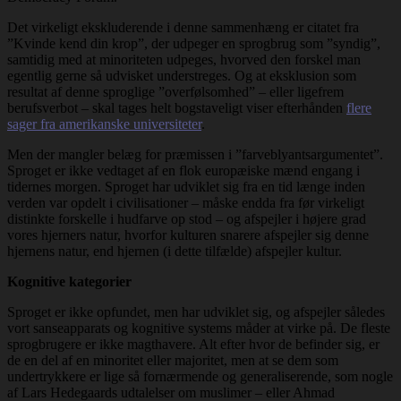
Det virkeligt ekskluderende i denne sammenhæng er citatet fra
”Kvinde kend din krop”, der udpeger en sprogbrug som ”syndig”,
samtidig med at minoriteten udpeges, hvorved den forskel man
egentlig gerne så udvisket understreges. Og at eksklusion som
resultat af denne sproglige ”overfølsomhed” – eller ligefrem
berufsverbot – skal tages helt bogstaveligt viser efterhånden
flere
sager fra amerikanske universiteter
.
Men der mangler belæg for præmissen i ”farveblyantsargumentet”.
Sproget er ikke vedtaget af en flok europæiske mænd engang i
tidernes morgen. Sproget har udviklet sig fra en tid længe inden
verden var opdelt i civilisationer – måske endda fra før virkeligt
distinkte forskelle i hudfarve op stod – og afspejler i højere grad
vores hjerners natur, hvorfor kulturen snarere afspejler sig denne
hjernens natur, end hjernen (i dette tilfælde) afspejler kultur.
Kognitive kategorier
Sproget er ikke opfundet, men har udviklet sig, og afspejler således
vort sanseapparats og kognitive systems måder at virke på. De fleste
sprogbrugere er ikke magthavere. Alt efter hvor de befinder sig, er
de en del af en minoritet eller majoritet, men at se dem som
undertrykkere er lige så fornærmende og generaliserende, som nogle
af Lars Hedegaards udtalelser om muslimer – eller Ahmad