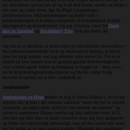
der skal kunne oplyses om alt og at alt skal kunne vendes og drejes i
min stue og i mine timer, lige fra Pippi Langstrømpes
familierelationer, Muhammedtegner og Islams rolle i
indskrænkningen af kvinders rettigheder til kolonialistisk hykleri,
uhyrligheder og konsekvenser. Og jeg vil kunne citere fra
Dræb
ikke en Sangfugl
og
Huckleberry Finn
, hvis jeg finder det
oplysende.
Jeg kan se af debatten, at undervisere på amerikanske universiteter i
den politiske korrektheds navn og misforståede hensyn, er blevet
fyret for langt mindre, end jeg udsætter mine elever for. Det er et
angreb på intet mindre end de grundlæggende frihedsrettigheder,
som verdens øgede frihed og fremgang er bygget på – dem, som i
sin tid kvinderettighedsforkæmperne og Martin Luther King
henviste til og bad om at blive omfattede af.
Jomfruhinder
Jomfruhinder og Hijab
hedder en bog af Mona Eltahawy, hvori jeg
oplyses om, at man i det arabiske samfund ”anser det for en mindre
katastrofe, om pigen døde, end hvis hun mistede sin mødom” og
videre at mødomme tilhører familier og ikke individer (side 107).
Det blev jeg ikke bare en smule forundret over, jeg blev indigneret
og finder det fuldstændig utilstedeligt, men på den anden side hørte
jeg for nyligt, at en pæn portion kvinder tilhørende den muslimske