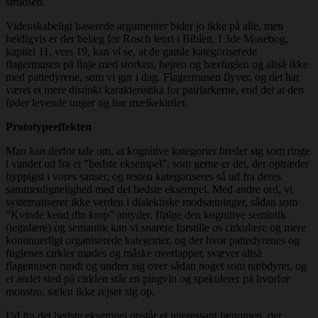
strudsen.
Videnskabeligt baserede argumenter bider jo ikke på alle, men
heldigvis er der belæg for Rosch teori i Biblen. I 3de Mosebog,
kapitel 11, vers 19, kan vi se, at de gamle kategoriserede
flagermusen på linje med storken, hejren og hærfuglen og altså ikke
med pattedyrene, som vi gør i dag. Flagermusen flyver, og det har
været et mere distinkt karakteristika for patriarkerne, end det at den
føder levende unger og har mælkekirtler.
Prototypeeffekten
Man kan derfor tale om, at kognitive kategorier breder sig som ringe
i vandet ud fra et ”bedste eksempel”, som gerne er det, der optræder
hyppigst i vores sanser, og resten kategoriseres så ud fra deres
sammenlignelighed med det bedste eksempel. Med andre ord, vi
systematiserer ikke verden i dialektiske modsætninger, sådan som
”Kvinde kend din krop” antyder. Ifølge den kognitive semiotik
(tegnlære) og semantik kan vi snarere forstille os cirkulære og mere
kontinuerligt organiserede kategorier, og der hvor pattedyrenes og
fuglenes cirkler mødes og måske overlapper, svæver altså
flagemusen rundt og undrer sig over sådan noget som næbdyret, og
et andet sted på cirklen står en pingvin og spekulerer på hvorfor
monstro, sælen ikke rejser sig op.
Ud fra det bedste eksempel opstår et interessant fænomen, der