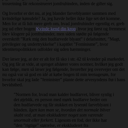
trosretning får rekonstrueret jomfruhinden, inden de gifter sig.
Og hvorfor er det nu, at jeg blander farveblyanter sammen med
kvindelige kønsdele? Ja, jeg havde heller ikke lige set det komme.
Men for at få lidt mere greb om, hvad jomfruhinder egentlig er, greb
jeg ud efter bogen
Kvinde kend din krop
, hvor jeg først og fremmest
blev klogere på jomfruhinder, men siden stødte på følgende
overskrift ”Ræk mig den hudfarvede blyant” i delafsnittet, ”Magt,
privilegier og undertrykkelse” i kapitlet ”Feminisme”, hvor
identitetspolitikken udfolder sig uden hæmninger.
Der læser jeg, at der er alt for få sko i str. 42 til kvinder på markedet.
Og jeg får at vide, at sproget afslører vores normer, hvilket jeg godt
kan følge, men så læser jeg følgende, hvorefter jeg overvejer om det
nu også var så god en idé at købe bogen til min teenagesøn, for
hvorfor skal jeg lade ”feminister” plante dette arvesyndens frø i hans
bevidsthed.
”Normen for, hvad man kalder hudfarvet, bliver synlig i
det øjeblik, en person med mørk hudfarve beder om
den hudfarvede og får stukket en lyserød farveblyant i
hånden.
Igen kan man se, hvordan det normale bliver
skabt ved, at man ekskluderer noget som værende
unormalt eller forkert.
Ligesom en fod, der ikke har
”den ”rigtige” størrelse, er ekskluderet fra