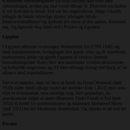
Kinesernes fortrædeligheder var som bekendt ikke ovre med
opiumskrigen, hvilket jeg skal vende tilbage til. Historien om Indien
er vel forholdsvis kendt. Det var her englænderne, ifølge Ghandi,
pålagde de lokale urimelige skatter, ødelagde lokale
håndværkstraditioner og dyrkede det meste af den opium, kineserne
røg. Og lignende ting fandt sted i Persien og Egypten.
Egypten
I Egypten allierede vicekongen Mohammed Ali (1789-1849) sig
med franskmændene, beslaglagde den gamle elites og de muslimske
institutioners jorder og gjorde Egypten til verdens førende
bomuldseksportør. Kairo blev den muslimske verdens økonomiske
og kulturelle magtcenter og Ali blev selvsagt stenrig ved hjælp af sin
alliance med imperialisterne.
Det er et mønster, man vel først så brudt, da Hosni Mubarak (født
1928) måtte træde tilbage under det arabiske forår i 2010, men som
efter et demokratisk, men uheldigt valg, blev genindført, da
amerikanerne valgte at støtte diktatoren Abdel Fattah el-Sisi (født
1954) til fordel for antidemokraten og islamisten Mohamed Mursi
(født 1951) fra det Muslimske Broderskab. Og således er alt ved det
gamle.
Persien