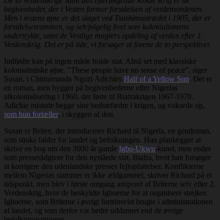
De to Verdenskrige samt den efterfølgende Kolde Krig er de
begivenheder, der i Vesten former forståelsen af verdensordenen.
Men i restens øjne er det slaget ved Tsushimastrædet i 1905, der er
forståelsesrammen, og selvfølgelig livet som kolonialismens
undertrykte, samt de Vestlige magters opdeling af verden efter 1.
Verdenskrig. Det er på tide, vi forsøger at forene de to perspektiver.
Indfødte kan på ingen måde holde stat. Altså set med klassiske
kolonialistiske øjne. ”These people have no sense of peace”, siger
Susan, i Chimamanda Ngozi Adichies
Half of a Yellow Sun
. Det er
en roman, men bygger på begivenhederne efter Nigerias
afkolonialisering i 1960, der førte til Biafrakrigen 1967-1970.
Adichie mistede begge sine bedstefædre i krigen, og voksede op,
som hun fortæller
, i skyggen af den.
Susan er Briten, der introducerer Richard til Nigeria, en gentleman,
som straks falder for landet og befolkningen. Han planlægger at
skrive en bog om den 3000 år gamle
Igbo-Ukwu
-kunst, men ender
som presserådgiver for den nyslåede stat, Biafra, hvor han forsøger
at korrigere den udenlandske presses fejlopfattelser. Konflikterne
mellem Nigerias stammer er ikke ældgammel, skriver Richard på et
tidspunkt, men blev i første omgang ansporet af Briterne selv efter 2.
Verdenskrig, hvor de beskyldte Igboerne for at organisere strejker.
Igboerne, som Briterne i øvrigt fortrinsvist brugte i administrationen
af landet, og som derfor var bedre uddannet end de øvrige
befolkningsgrupper.