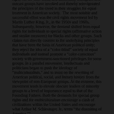
outcast groups have invoked and thereby reinvigorated
the principles of the creed in their struggles for equal
treatment in American society. The most notable and
successful effort was the civil rights movement led by
Martin Luther King, Jr., in the 1950s and 1960s.
Subsequently, however, the demand shifted from equal
rights for individuals to special rights (affirmative action
and similar measures) for blacks and other groups. Such
claims run directly counter to the underlying principles
that have been the basis of American political unity;
they reject the idea of a “color-blind” society of equal
individuals and instead promote a “color-conscious”
society with government-sanctioned privileges for some
groups. In a parallel movement, intellectuals and
politicians began to push the ideology of
“multiculturalism,” and to insist on the rewriting of
American political, social, and literary history from the
viewpoint of non-European groups. At the extreme, this
movement tends to elevate obscure leaders of minority
groups to a level of importance equal to that of the
Founding Fathers. Both the demands for special group
rights and for multiculturalism encourage a clash of
civilizations within the United States and encourage
what Arthur M. Schlesinger, Jr., terms “the disuniting of
America.””