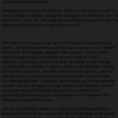
Illustration fra romanen Huckleberry Finn, hvor Huck Finn ender i et
skal han følge sin kristne opdragelse og angive den undvegne slave, 
bedste ven), til sin ejer eller følge sin samvittighed og bryde loven. Fa
højtlæsningsbog der giver noget at tænke over.
Men der, hvor vi voksede op, var der vel nærmest kun centrum og
periferi, de røde med pletter og så ham, men ingen af os var forkerte.
Blot havde vi forskellige attributter. Men erstatter vi vores fælles
menneskelighed med attributterne, det være nok så ”dybe”
attributter, såsom køn, national, politisk og religiøs overbevisning,
og enten lader os krænke af andres udtalelser og holdninger til disse
eller på den anden side, som den politisk korrekte gør det, søger at
skærme andre fra dem, så sniger censuren sig ind i vores hverdag.
Og kommunikationen – dialogen, diskussionen og den demokratiske
samtale – vil lige så langsomt bryde sammen. Det redskab, vi har til
at beskytte os mod forfølgelse og krænkelse af selve vores
menneskelighed på baggrund af attributterne har vi allerede i FNs
Menneskerettighedserklæring.
Der står udtrykkeligt i afsnit 2, at ingen må forskelsbehandles på
baggrund af attributterne, og så er det da helt bagvendt, at det netop