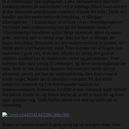
til at underbygge sine iagttagelser. F.eks. perspektiverer han hele
karaktersystemet på universitetet ved at inddrage
Black swan-teorien
af den libanesisk-amerikanske statistiker Nassim Nicholas Taleb, der
handler om den undervurderede betydning, vi tillægger
tilfældigheder – i historiefaget såvel som i vores fremtidsprognoser
for blandt andet makrobevægelser på det finansielle marked.
Uforudsigelige hændelser spiller ifølge teorien en større og større
rolle, samtidig med at særligt unge ikke har lært at tillægge det
nogen betydning. Resultatet er i universitetsverdenen et system, der
blindt styrer efter karakterer, mens Peter (i denne del af bogen som
underviser) godt ved, at de ikke tilbyder en særlig stor grad af
objektiv sandhed om de studerendes evner og præstationer. Peter
kommer ikke med forslag til ændringer, og det er kendetegnende for
ham. Peter er den klassisk dannede advokat (der endda skriver
glimrende poesi), der kan sin samfundskritik, men ikke evner at
ændre noget. Måske før til allersidst i romanen. På den måde
indskriver romanen sig i en den klassiske tradition for
dannelsesromaner. Romanens konflikt er den voksende kløft mellem
det faktisk levede liv, og Peters følelse af, at det er hans liv og hans
egne genuine valg. Indtil kløften bliver stor nok og kalder på en
forandring.
Bogen er velskrevet med et godt sprog og en stringent form, hvor