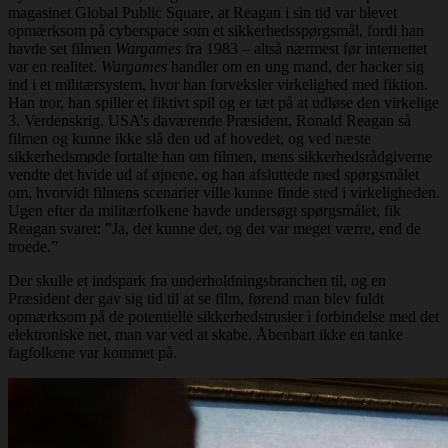
magasinet Global Public Square, at Reagan i sin tid var blevet
opmærksom på cyberspace som et sikkerhedsspørgsmål, fordi han
havde set filmen
Wargames
fra 1983 – altså nærmest før internettet
var en realitet.
Wargames
handler om en ung mand, der hacker sig
ind i et militærsystem, hvor han forveksler virkelighed med fiktion.
Han tror, han spiller et fiktivt spil og er tæt på at udløse den virkelige
3. Verdenskrig. USA’s daværende Præsident, Ronald Reagan så
filmen og kunne ikke slå den ud af hovedet, og ved næste
sikkerhedsmøde fortalte han om filmen, mens sikkerhedsrådgiverne
vendte det hvide ud af øjnene, og han afsluttede med spørgsmålet
om, hvorvidt filmens scenarier ville kunne finde sted i virkeligheden.
Ugen efter da militærfolkene havde undersøgt spørgsmålet, fik
Reagan svaret: ”Ja, det kunne det, og det var meget værre, end de
troede.”
Der skulle et indspark fra underholdningsbranchen til, og en
Præsident der gav sig tid til at se film, førend man blev fuldt
opmærksom på de potentielle sikkerhedstrusler i forbindelse med det
elektroniske net, man var ved at skabe. Åbenbart ikke en tanke
fagfolkene var kommet på.