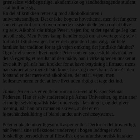
grænseløst videbegærlige, akademiske og sandhedssøgende student
skal indfinde sig.
En del af kritikken retter sig mod alkoholkulturen i
universitetsmiljøet. Det er ikke bogens hovedtema, men det fungerer
som et symbol for det overordnede eksistentielle tema om at blive
sig selv. Alkohol står ifølge Peter i vejen for, at det egentlige Jeg kan
udspille sig. Men Peters kamp handler også om at overtage sig selv i
forhold til studievalget, for er det i grunden hans valg, når hele
familien har tradition for at gå vejen omkring det juridiske fakultet?
Og når vi senere i livet møder Peter som en succesfuld advokat, er
det så egentlig et resultat af den måde, han i virkeligheden ønsker at
leve sit liv på, når han knokler for at have betydning i firmaet, mens
han savner at se mere til sin kone, Lise, og deres barn, Alma? I den
forstand er der mere end alkohollen, der står i vejen, men
fællesnævneren er det at leve livet uden rigtigt at tage det ind.
Tanker fra en rus
er en debutroman skrevet af Kasper Selmar
Pedersen. Han er selv studerende på Århus Universitet, og man aner
et muligt selvbiografisk islæt undervejs i læsningen, og det giver
mening, når han om romanen skriver, at det er en
førstehåndsskildring af blandt andet universitetssystemet.
Peter er akademiker ligesom Kasper er det. Derfor er det troværdigt,
når Peter i sine refleksioner undervejs i bogen inddrager vidt
forskellige perspektiver af filosofisk og samfundsteoretisk karakter