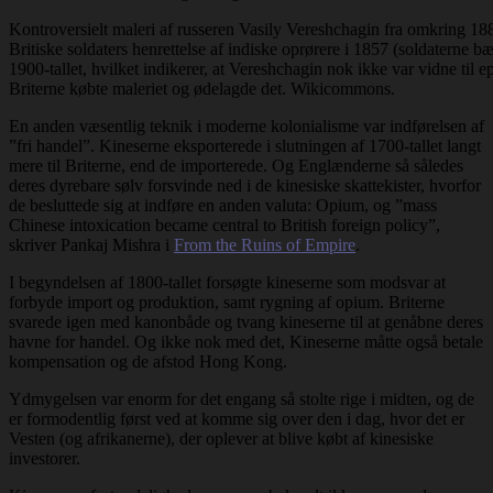
Kontroversielt maleri af russeren Vasily Vereshchagin fra omkring 1884
Britiske soldaters henrettelse af indiske oprørere i 1857 (soldaterne bæ
1900-tallet, hvilket indikerer, at Vereshchagin nok ikke var vidne til ep
Briterne købte maleriet og ødelagde det. Wikicommons.
En anden væsentlig teknik i moderne kolonialisme var indførelsen af
”fri handel”. Kineserne eksporterede i slutningen af 1700-tallet langt
mere til Briterne, end de importerede. Og Englænderne så således
deres dyrebare sølv forsvinde ned i de kinesiske skattekister, hvorfor
de besluttede sig at indføre en anden valuta: Opium, og ”mass
Chinese intoxication became central to British foreign policy”,
skriver Pankaj Mishra i
From the Ruins of Empire
.
I begyndelsen af 1800-tallet forsøgte kineserne som modsvar at
forbyde import og produktion, samt rygning af opium. Briterne
svarede igen med kanonbåde og tvang kineserne til at genåbne deres
havne for handel. Og ikke nok med det, Kineserne måtte også betale
kompensation og de afstod Hong Kong.
Ydmygelsen var enorm for det engang så stolte rige i midten, og de
er formodentlig først ved at komme sig over den i dag, hvor det er
Vesten (og afrikanerne), der oplever at blive købt af kinesiske
investorer.