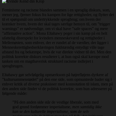
Feminisme og racisme blandes sammen i en sproglig diskurs, som,
mener jeg, fjerner fokus fra kampen for lige rettigheder, og flytter det
til et spørgsmål om undertrykkende sprogbrug; om hvem der
krænker hvem, hvem der skal tages særlige hensyn til, om ”trigger
warnings” er nødvendige, om vi skal have ”safe spaces” og mere
”affirmative action”. Mona Eltahawy peger i sin kamp på en helt
ufattelig disrespekt for kvinders menneskeværd og rettigheder i
Mellemøsten, som enhver, der er rundet af de værdier, der ligger i
Menneskerettighedserklæringen fuldstændig entydigt ville tage
afstand fra og bekæmpe, hvis de var direkte vidner til det. Men den
politisk korrekte diskurs resulterer i, at hun også skal kæmpe mod
tanken om en magthaverisk strukturel racisme indlejret i
sprogbrugen.
Eltahawy gør selvfølgelig opmærksom på højrefløjens dyrkere af
”kultursammenstødet” på den ene side, som opmuntrede bader sig i
enhver kritik af diverse praksisser med konnotation til islam, men på
den anden side finder vi de politisk korrekte, som hun adresserer på
følgende måde:
”På den anden side står de vestlige liberale, som med
god grund fordømmer imperialisme,
men samtidig ikke
kan se den kulturelle imperialisme, som de selv