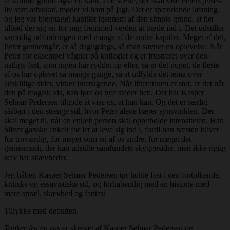
af samme grund også en kant. I en scene, der skal vise Peters jetset-
liv som advokat, møder vi ham på jagt. Det er spændende læsning,
og jeg var bjergtaget kapitlet igennem af den simple grund, at her
tilbød der sig en for mig fremmed verden at træde ind i. Det udstiller
samtidig udfordringen med mange af de andre kapitler. Meget af det,
Peter gennemgår, er så dagligdags, så man savner en oplevelse. Når
Peter for eksempel vågner på kollegiet og er frustreret over den
natlige fest, som ingen har ryddet op efter, så er det noget, de fleste
af os har oplevet så mange gange, så at udfylde det tema over
adskillige sider, virker intetsigende. Når litteraturen er stor, er det når
den på magisk vis, kan føre os nye steder hen. Det har Kasper
Selmar Pedersen tilgode at vise os, at han kan. Og det er særlig
sårbart i den strenge stil, hvor Peter alene bærer synsvinklen. Der
skal meget til, når en enkelt person skal opretholde intensiteten. Han
bliver ganske enkelt for let at leve sig ind i, fordi han næsten bliver
for troværdig, for meget som en af os andre, for meget det
gennemsnit, der kan udstille samfundets skyggesider, men ikke rigtig
selv har skævheder.
Jeg håber, Kasper Selmar Pedersen tør holde fast i den fortolkende,
kritiske og essayistiske stil, og forhåbentlig med en historie med
mere spræl, skævhed og fantasi
Tillykke med debutten.
Tanker fra en rus
er skrevet af Kasper Selmar Pedersen og