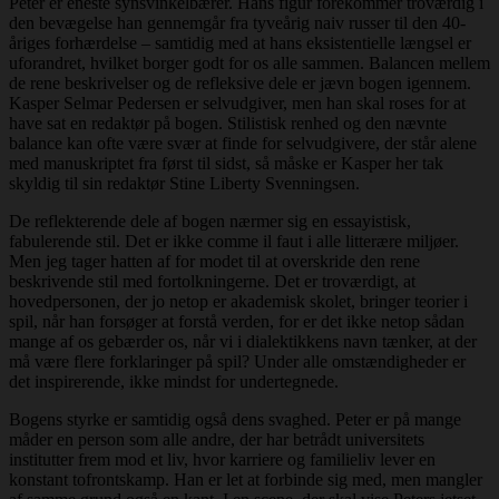
Peter er eneste synsvinkelbærer. Hans figur forekommer troværdig i
den bevægelse han gennemgår fra tyveårig naiv russer til den 40-
åriges forhærdelse – samtidig med at hans eksistentielle længsel er
uforandret, hvilket borger godt for os alle sammen. Balancen mellem
de rene beskrivelser og de refleksive dele er jævn bogen igennem.
Kasper Selmar Pedersen er selvudgiver, men han skal roses for at
have sat en redaktør på bogen. Stilistisk renhed og den nævnte
balance kan ofte være svær at finde for selvudgivere, der står alene
med manuskriptet fra først til sidst, så måske er Kasper her tak
skyldig til sin redaktør Stine Liberty Svenningsen.
De reflekterende dele af bogen nærmer sig en essayistisk,
fabulerende stil. Det er ikke comme il faut i alle litterære miljøer.
Men jeg tager hatten af for modet til at overskride den rene
beskrivende stil med fortolkningerne. Det er troværdigt, at
hovedpersonen, der jo netop er akademisk skolet, bringer teorier i
spil, når han forsøger at forstå verden, for er det ikke netop sådan
mange af os gebærder os, når vi i dialektikkens navn tænker, at der
må være flere forklaringer på spil? Under alle omstændigheder er
det inspirerende, ikke mindst for undertegnede.
Bogens styrke er samtidig også dens svaghed. Peter er på mange
måder en person som alle andre, der har betrådt universitets
institutter frem mod et liv, hvor karriere og familieliv lever en
konstant tofrontskamp. Han er let at forbinde sig med, men mangler