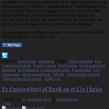
vurderede i 1998, at hans studerende var for ringe til at observere og
stille diagnoser, hvorfor han i samarbejde med Linda Friedlander fra
Yale Center for British Art arrangerede et kursus i kunst for 100
medicinstuderende, som igennem forløbet skulle iagttage og
forholde sig til de mange lag i kunstværkerne. De studerende, der
deltog i kurset var bagefter langt bedre til at stille diagnoser.
Jeg kunne komme med flere eksempler, men disse er formodentlig
tilstrækkelige til at slå pointen fast.
Udgivet i
pædagogisk
,
samfundsk
|
Tagget
Almen dannelse
,
Egå
Ungdoms-højskole
,
Fareed Zakaria
,
Fred Kaplan
,
Gymnasiereform
,
Højskole
,
In Defense of a Liberal Education
,
Kunststudier
,
Lars
Andreassen
,
Medicinstuderende
,
UBAK
,
Undervisning af Bred
Almendannende Karakter
|
3.143
svar
Et Univers(itet) af Druk og et Liv i krise
Udgivet den
13. december 2015
af
vidanserforlidt
2.980