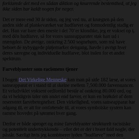
forklarede det med en sådan diktion og knurrende bestemthed, at jeg
ikke siden har kaldt nogen for neger.
Det er mere end 30 år siden, og jeg ved nu, at knægten på den
anden side af plankeværket var hudfarvet og formodentlig stadig er
det. Han var bare den eneste i det 70’er klondike, jeg er vokset op i,
med dén hudfarve, så for vores sanseapparater stak han ud i
mængden. De øvrige, omkring 2.500 sognebørn, som må have
beboet de nybyggede pløjemarker dengang, havde i øvrigt hver
deres særegne og individuelle hudfarve, blot inden for et andet
spektrum.
Farveblyanter som racismens tjener
I bogen
Det Virkelige Menneske
kan man på side 182 læse, at vores
sanseapparat er i stand til at skelne mellem 7,500.000 farvenuancer.
Et veludviklet voksent ordforråd består af omkring 80.000 ord, og
da vi heldigvis taler om andet end farver, er kun en brøkdel af dem
reserveret farvebetegnelser. Den virkelighed, vores sanseapparat har
adgang til, er alt for omfattende til, at vores symbolske system kan
ramme hovedet på sømmet hver gang.
Derfor er både sproget og mine farveblyanter strukturelt racistiske
og potentielt undertrykkende – eller det er der i hvert fald nogle, der
påstår. Særligt hvis jeg kombinerer lyden ”hudfarve” med den