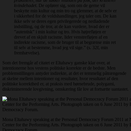
praktiserer, når de lukker munden på folk, der kritiserer
kvindehadet
. De opfører sig, som om de gerne vil
beskytte min kultur og min tro og glemmer, at de selv er
i sikkerhed for de voldshandlinger, jeg taler om. De kan
ikke selv se deres egen privilegerede og nedladende
indstilling, og de tror, at de kan vurdere, hvad der er
”autentisk” i min kultur og tro. Hvis højrefløjen er
drevet af en skjult racisme, lider venstrefløjen af en
indirekte racisme, som de bruger til at begrænse min ret
til selv at bestemme, hvad jeg vil sige.” (s. 32f, min
fremhævelse).
Som det fremgår af citatet er Eltahawy ganske klar over, at
intentionerne hos vestens politiske korrekte er de bedste. Men
problemstillingen antyder indirekte, at det er temmelig påtrængende
at skelne mellem intentioner og resultater, hvor resultatet af den
politiske korrekthed er, at praksis med børnebrude, polygami,
diskriminerende lovgivning, omskæring får lov at fortsætte uantastet.
Mona Eltahawy speaking at the Personal Democracy Forum 2011 at N
Center for the Performing Arts. Photograph taken on 6 June 2011 by E
Democracy Forum.