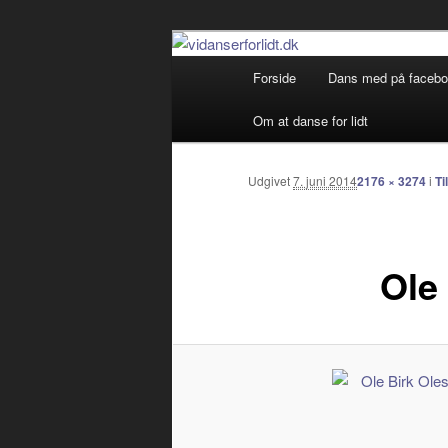
Debatterende tekster med filos
Primær
Forside
Dans med på faceb
Fortsæt
menu
vidanserforlid
Om at danse for lidt
til
primært
Udgivet
7. juni 2014
2176 × 3274
i
Ti
indhold
Ole