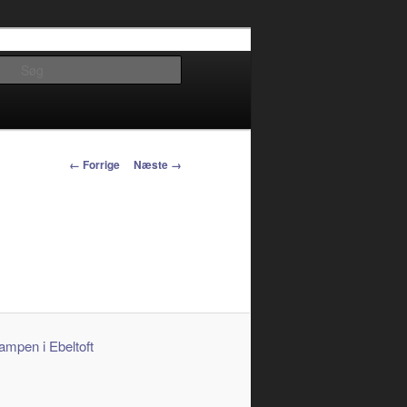
Søg
Billednavigation
← Forrige
Næste →