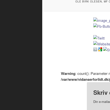
OLE BIRK OLESEN, MF
Warning
: count(): Parameter 
/var/www/vidanserforlidt.d
Skriv 
Din e-mailad