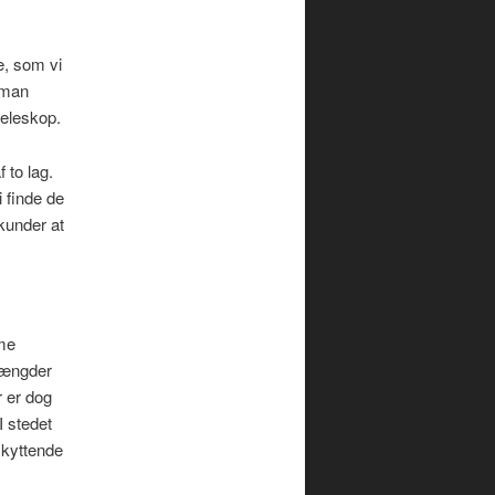
e, som vi
 man
teleskop.
 to lag.
 finde de
ekunder at
rme
 mængder
r er dog
I stedet
eskyttende