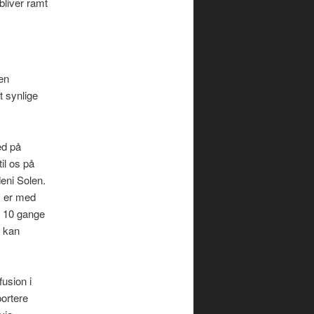
bliver ramt
en
t synlige
ed på
il os på
eni Solen.
m er med
r 10 gange
r kan
fusion i
portere