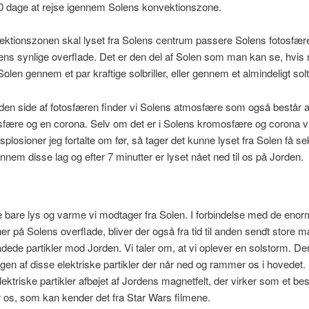
0 dage at rejse igennem Solens konvektionszone.
ektionszonen skal lyset fra Solens centrum passere Solens fotosfær
ens synlige overflade. Det er den del af Solen som man kan se, hvis
Solen gennem et par kraftige solbriller, eller gennem et almindeligt sol
en side af fotosfæren finder vi Solens atmosfære som også består af
fære og en corona. Selv om det er i Solens kromosfære og corona vi
ksplosioner jeg fortalte om før, så tager det kunne lyset fra Solen få s
nnem disse lag og efter 7 minutter er lyset nået ned til os på Jorden.
e bare lys og varme vi modtager fra Solen. I forbindelse med de eno
er på Solens overflade, bliver der også fra tid til anden sendt store
ladede partikler mod Jorden. Vi taler om, at vi oplever en solstorm. De
ingen af disse elektriske partikler der når ned og rammer os i hovedet. 
elektriske partikler afbøjet af Jordens magnetfelt, der virker som et b
for os, som kan kender det fra Star Wars filmene.