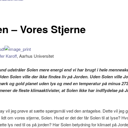
en – Vores Stjerne
fer Karoff
, Aarhus Universitet
und udstråler Solen mere energi end vi har brugt i hele mennes
Uden Solen ville der ikke findes liv på Jorden. Uden Solen ville J
ørk og gold planet uden lys og med en temperatur på minus 273
mener de fleste klimaaktivister, at Solen ikke har indflydelse på 
say vil jeg prøve at sætte spørgsmål ved den antagelse. Dette vil jeg 
r lidt om vores stjerne, Solen. Hvad er det der får Solen til at lyse? H
te lys ned til os på jorden? Har Solen betydning for klimaet på Jord