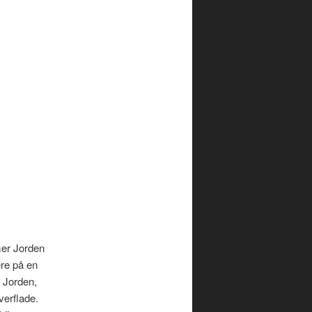
mer Jorden
ere på en
å Jorden,
verflade.