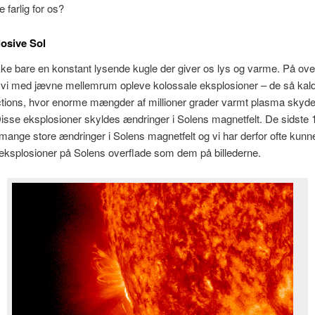
 farlig for os?
osive Sol
kke bare en konstant lysende kugle der giver os lys og varme. På ove
 vi med jævne mellemrum opleve kolossale eksplosioner – de så kal
tions, hvor enorme mængder af millioner grader varmt plasma skyde
sse eksplosioner skyldes ændringer i Solens magnetfelt. De sidste 
 mange store ændringer i Solens magnetfelt og vi har derfor ofte kunn
 eksplosioner på Solens overflade som dem på billederne.