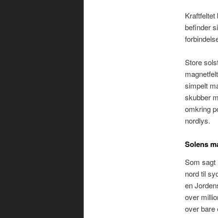
Kraftfelte
befinder s
forbindelse
Store sols
magnetfelt
simpelt ma
skubber ma
omkring po
nordlys.
Solens ma
Som sagt h
nord til s
en Jorden
over milli
over bare e