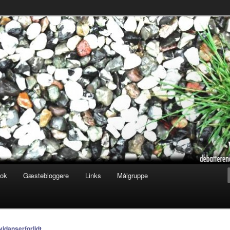
ofisk tilsnit om hverdagens glæder og genvordigheder
t.dk
ook
Gæstebloggere
Links
Målgruppe
vidanserforlidt