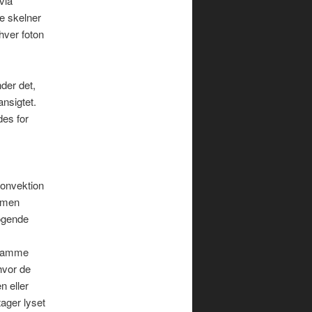
via
ke skelner
hver foton
nder det,
ansigtet.
des for
Konvektion
armen
kogende
t samme
hvor de
n eller
ager lyset