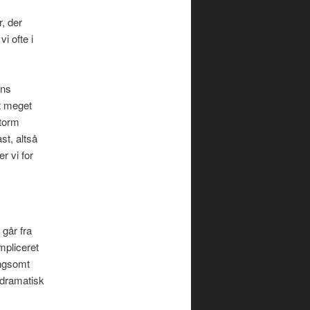
r, der
i ofte i
ens
et meget
storm
st, altså
r vi for
 går fra
mpliceret
angsomt
 dramatisk