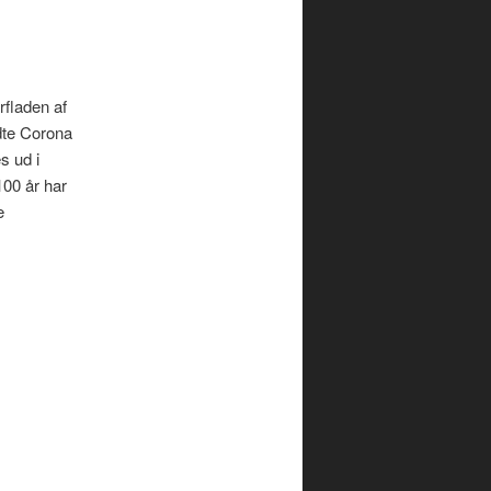
rfladen af
dte Corona
s ud i
100 år har
e