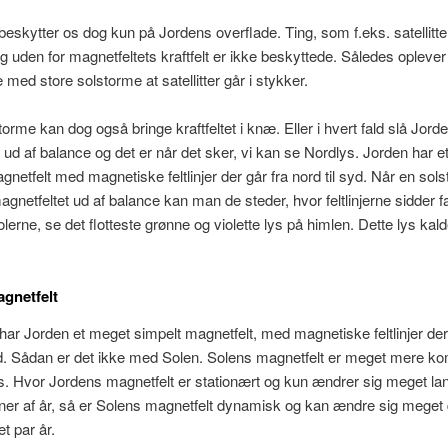
t beskytter os dog kun på Jordens overflade. Ting, som f.eks. satellitte
ig uden for magnetfeltets kraftfelt er ikke beskyttede. Således oplever v
 med store solstorme at satellitter går i stykker.
torme kan dog også bringe kraftfeltet i knæ. Eller i hvert fald slå Jord
 ud af balance og det er når det sker, vi kan se Nordlys. Jorden har 
gnetfelt med magnetiske feltlinjer der går fra nord til syd. Når en sol
gnetfeltet ud af balance kan man de steder, hvor feltlinjerne sidder fa
lerne, se det flotteste grønne og violette lys på himlen. Dette lys kalde
gnetfelt
ar Jorden et meget simpelt magnetfelt, med magnetiske feltlinjer der
yd. Sådan er det ikke med Solen. Solens magnetfelt er meget mere ko
s. Hvor Jordens magnetfelt er stationært og kun ændrer sig meget l
oner af år, så er Solens magnetfelt dynamisk og kan ændre sig meget
t par år.