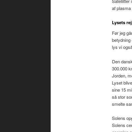
Satellitte
af plasma 
Lysets re
Før jeg gå
betydning 
lys vi ogs
Den dansk
300.000 km
Jorden, me
Lyset bliv
sine 15 mi
så stor so
smelte sa
Solens opg
Solens cen