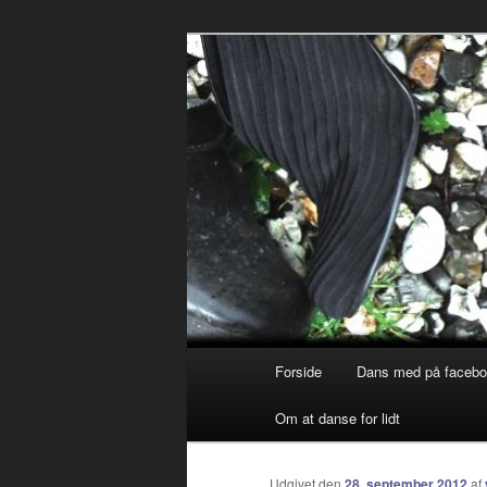
Debatterende tekster med filos
vidanserforlid
Primær
Forside
Dans med på faceb
Fortsæt
menu
Om at danse for lidt
til
primært
Udgivet den
28. september 2012
af