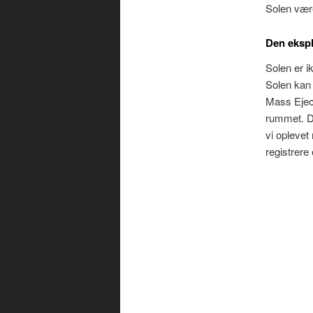
Solen være
Den ekspl
Solen er i
Solen kan
Mass Ejec
rummet. Di
vi oplevet
registrere