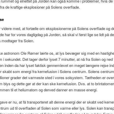
r i rummet og elnettet på Jorden kan også komme i problemer, hvis de 
fra de kraftige eksplosioner på Solens overflade.
jse
r videre med, at fortælle om eksplosionerne på Solens overflade og d
de har for vores dagligdag på Jorden, så skal vi først lige se lidt på de
å modtager fra Solen.
e astronom Ole Rømer lærte os, at lys bevæger sig med en hastigh
 i sekundet. Det tager derfor lyset 7 minutter, at nå fra Solen og ned t
n inden da har lyset faktisk gennemlevet en meget længere rejse ind
er skabt som energi fra kernefusion i Solens centrum. Solens centru
llioner grader det varmeste sted i vores solsystem. Tætheden er ove
m blys og dette gør at der kan ske kernefusion. Dvs. at to brintatome
mmen til et heliumatom og derved danner en masse energi.
ave er nu, at få transporteret alt denne energi der er skabt ved kerne
trum ud til overfladen af Solen som varme eller lys. Solen kan trans