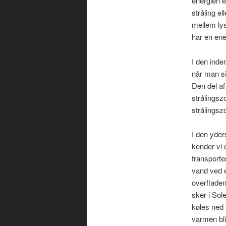
energien e
stråling el
mellem lys
har en ene
I den inde
når man si
Den del af
strålingsz
strålingsz
I den yder
kender vi 
transporte
vand ved e
overfladen
sker i Sol
køles ned 
varmen bli