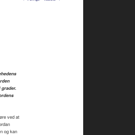
navigation
kehedens
orden
 grader.
Jordens
gøre ved at
vordan
en og kan