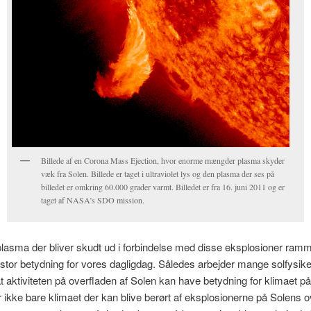
Billede af en Corona Mass Ejection, hvor enorme mængder plasma skyder
væk fra Solen. Billede er taget i ultraviolet lys og den plasma der ses på
billedet er omkring 60.000 grader varmt. Billedet er fra 16. juni 2011 og er
taget af NASA’s SDO mission.
lasma der bliver skudt ud i forbindelse med disse eksplosioner ram
 stor betydning for vores dagligdag. Således arbejder mange solfysik
at aktiviteten på overfladen af Solen kan have betydning for klimaet p
 ikke bare klimaet der kan blive berørt af eksplosionerne på Solens o