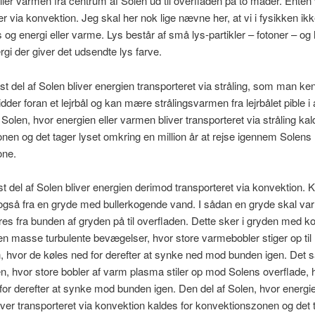
ller varmen fra centrum af Solen ud til overfladen på to måder. Enten 
ler via konvektion. Jeg skal her nok lige nævne her, at vi i fysikken ik
 og energi eller varme. Lys består af små lys-partikler – fotoner – og 
rgi der giver det udsendte lys farve.
rst del af Solen bliver energien transporteret via stråling, som man ke
dder foran et lejrbål og kan mære strålingsvarmen fra lejrbålet pible i 
 Solen, hvor energien eller varmen bliver transporteret via stråling kal
onen og det tager lyset omkring en million år at rejse igennem Solens
one.
st del af Solen bliver energien derimod transporteret via konvektion. 
også fra en gryde med bullerkogende vand. I sådan en gryde skal v
res fra bunden af gryden på til overfladen. Dette sker i gryden med 
n masse turbulente bevægelser, hvor store varmebobler stiger op til
, hvor de køles ned for derefter at synke ned mod bunden igen. De
en, hvor store bobler af varm plasma stiler op mod Solens overflade, 
for derefter at synke mod bunden igen. Den del af Solen, hvor energie
ver transporteret via konvektion kaldes for konvektionszonen og det t