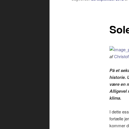
indhold
Sol
af
Christof
På et sek
historie. 
være en m
Alligevel 
klima.
I dette es
fortælle je
kommer det