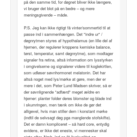
på den samme tid, for døgnet bliver ikke længere,
vi bruger det blot på en bedre – og mere
meningsgivende – måde.
P.S. Jeg kan ikke rigtigt få vinter/sommertid til at
passe ind i sammenhængen. Det "indre ur" /
døgnrytmen styres af hypothalamus (en lille del af
hjernen, der regulerer kroppens kemiske balance,
tørst, temperatur, samt døgnrytme), som modtager
signaler fra retina, altså information om lysstyrken
i omgivelserne og signalerer videre til koglekirtlen,
som udløser søvnhormonet melatonin. Det har
altså noget med lys/mørke at gøre, men der er
mere i det, som Peter Lund Madsen skriver, så er
der søvnlignende "adfærd" meget ældre en
hjerner: planter folder deres blomster og blade ind
i skumringen, men tænk om ikke de gør det
alligevel, hvis man stiller dem i konstant mørke
(indtil de selvsagt døg pga manglende stofskifte).
Det er damn kompliceret – så hard core, entydig
evidens, er ikke det eneste, vi mennesker skal
sigte efter. Næh, lad os få livskvalitet og