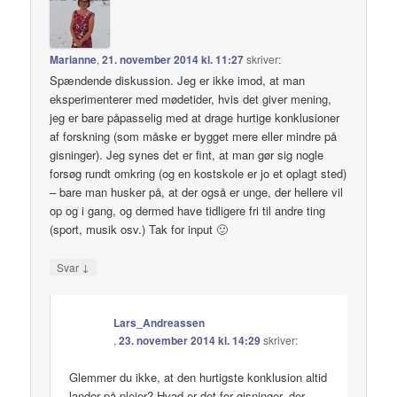
Marianne
,
21. november 2014 kl. 11:27
skriver:
Spændende diskussion. Jeg er ikke imod, at man
eksperimenterer med mødetider, hvis det giver mening,
jeg er bare påpasselig med at drage hurtige konklusioner
af forskning (som måske er bygget mere eller mindre på
gisninger). Jeg synes det er fint, at man gør sig nogle
forsøg rundt omkring (og en kostskole er jo et oplagt sted)
– bare man husker på, at der også er unge, der hellere vil
op og i gang, og dermed have tidligere fri til andre ting
(sport, musik osv.) Tak for input 🙂
↓
Svar
Lars_Andreassen
,
23. november 2014 kl. 14:29
skriver:
Glemmer du ikke, at den hurtigste konklusion altid
lander på plejer? Hvad er det for gisninger, der