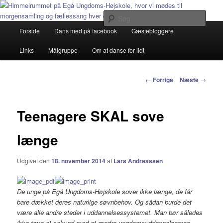
Debatterende tekster med filosofisk tilsnit om hverdagens glæder og
genvordigheder
Søg
Primær
Forside
Dans med på facebook
Gæstebloggere
Fortsæt
menu
vidanserforlidt.dk
Links
Målgruppe
Om at danse for lidt
til
primært
Indlægs
←
Forrige
Næste
→
navigation
indhold
Teenagere SKAL sove
længe
Udgivet den
18. november 2014
af
Lars Andreassen
De unge på Egå Ungdoms-Højskole sover ikke længe, de får
bare dækket deres naturlige søvnbehov. Og sådan burde det
være alle andre steder i uddannelsessystemet. Man bør således
ikke tøve et sekund med at ændre ungdomsuddannelsernes