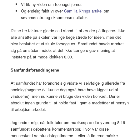
Vi fik ny viden om teenagehjerner.
Og endelig faldt vi over
Camilla Krings artikel
om
søvnmønstre og eksamensresultater.
Disse tre faktorer gjorde os i stand til at ændre på tingene. Ikke
alle ansatte på skolen var lige begejstrede for idéen, men det
blev besluttet at vi skule forsøge os. Samfundet havde ændret
sig på en sådan måde, at det ikke længere gav mening at
insistere på at møde klokken 8.00.
Samfundsforandringerne
At samfundet har forandret sig vidste vi selvfølgelig allerede fra
sociologibøgerne (vi kunne dog også bare have kigget ud af
vinduerne), men nu kunne vi bruge den viden konkret. Der er
absolut ingen grunde til at holde fast i gamle mødetider af hensyn
til arbejdsmarkedet.
Jeg undrer mig, når folk taler om mælkespændte yvere og 8-16
samfundet i debattens kommentarspor. Hvor var disse
mennesker i samfundsfagstimerne – eller lå timerne måske