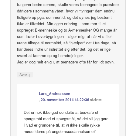
fungerer bedre senere, skulle vores teenagere jo præstere
dårligere i sommerhalvåret, hvor vi "tvinger" dem endnu
tidligere op pga. sommertid, og det synes jeg bestemt
ikke er tilfældet. Min egen erfaring – som mor til et
udpræget B-menneske og to A-mennesker OG mange år
som lærer i overbygningen – siger mig, at når vi stiller
urene tilbage til normaltid, så "hjælper" det i tre dage, så
har deres indre ur indrettet sig efter det, og det er lige
svært at komme op og i omdrejninger.
Jeg er dog helt enig i, at teenagere ofte får for lidt søvn.
↓
Svar
Lars_Andreassen
,
20. november 2014 kl. 22:36
skriver:
Det er nok ikke god conduite at besvare et
spørgsmål med et spørgsmål, så det vil jeg gøre.
Hvad er grundene til, at vi ikke skulle rykke
mødetiderne på ungdomsuddannelserne?