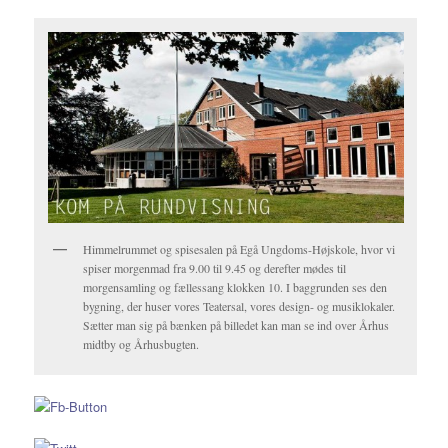
Himmelrummet og spisesalen på Egå Ungdoms-Højskole, hvor vi
spiser morgenmad fra 9.00 til 9.45 og derefter mødes til
morgensamling og fællessang klokken 10. I baggrunden ses den
bygning, der huser vores Teatersal, vores design- og musiklokaler.
Sætter man sig på bænken på billedet kan man se ind over Århus
midtby og Århusbugten.