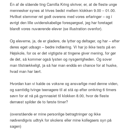
En af de slående ting Camilla Kring skriver, er, at de fleste unge
mennesker synes at trives bedst mellem klokken 9.00 – 01.00.
Hvilket stemmer ret godt overens med vores erfaringer – og i
øvrigt den lille uvidenskabelige forespørgsel, jeg har foretaget
blandt vores nuværende elever (se illustration ovenfor).
Og eleverne, ja, de er gladere, de lytter og deltager, og har – efter
deres eget udsagn – bedre indlæring. Vi har jo ikke tests på en
Højskole, for os er det vigtigste at tingene giver mening, for gør
de det, så kommer også lysten og nysgerrigheden. Og sover
man tilstrækkeligt, ja så har man endda en chance for at huske,
hvad man har lært.
Hvordan kan vi kalde os voksne og ansvarlige med denne viden,
og samtidig tvinge teenagere til at stå op efter omkring 6 timers
søvn for at nå på gymnasiet til klokken 8.00, hvor de fleste
dernæst spilder de to første timer?
(ovenstående er mine personlige betragtninger og ikke
nødvendigvis udtryk for skolens eller mine kollegaers syn på
sagen)