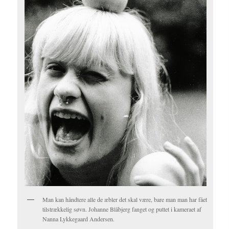
Man kan håndtere alle de æbler det skal være, bare man man har fået
tilstrækkelig søvn. Johanne Blåbjerg fanget og puttet i kameraet af
Nanna Lykkegaard Andersen.