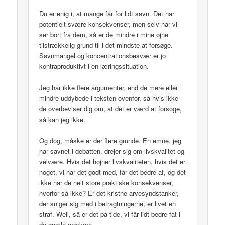
Du er enig i, at mange får for lidt søvn. Det har
potentielt svære konsekvenser, men selv når vi
ser bort fra dem, så er de mindre i mine øjne
tilstrækkelig grund til i det mindste at forsøge.
Søvnmangel og koncentrationsbesvær er jo
kontraproduktivt i en læringssituation.
Jeg har ikke flere argumenter, end de mere eller
mindre uddybede i teksten ovenfor, så hvis ikke
de overbeviser dig om, at det er værd at forsøge,
så kan jeg ikke.
Og dog, måske er der flere grunde. En emne, jeg
har savnet i debatten, drejer sig om livskvalitet og
velvære. Hvis det højner livskvaliteten, hvis det er
noget, vi har det godt med, får det bedre af, og det
ikke har de helt store praktiske konsekvenser,
hvorfor så ikke? Er det kristne arvesyndstanker,
der sniger sig med i betragtningerne; er livet en
straf. Well, så er det på tide, vi får lidt bedre fat i
de gamle grækere.