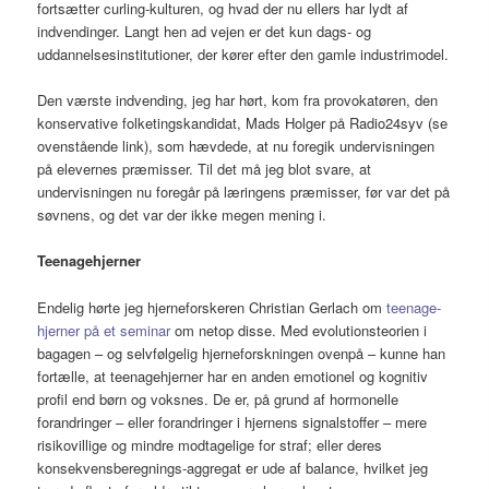
fortsætter curling-kulturen, og hvad der nu ellers har lydt af
indvendinger. Langt hen ad vejen er det kun dags- og
uddannelsesinstitutioner, der kører efter den gamle industrimodel.
Den værste indvending, jeg har hørt, kom fra provokatøren, den
konservative folketingskandidat, Mads Holger på Radio24syv (se
ovenstående link), som hævdede, at nu foregik undervisningen
på elevernes præmisser. Til det må jeg blot svare, at
undervisningen nu foregår på læringens præmisser, før var det på
søvnens, og det var der ikke megen mening i.
Teenagehjerner
Endelig hørte jeg hjerneforskeren Christian Gerlach om
teenage-
hjerner på et seminar
om netop disse. Med evolutionsteorien i
bagagen – og selvfølgelig hjerneforskningen ovenpå – kunne han
fortælle, at teenagehjerner har en anden emotionel og kognitiv
profil end børn og voksnes. De er, på grund af hormonelle
forandringer – eller forandringer i hjernens signalstoffer – mere
risikovillige og mindre modtagelige for straf; eller deres
konsekvensberegnings-aggregat er ude af balance, hvilket jeg