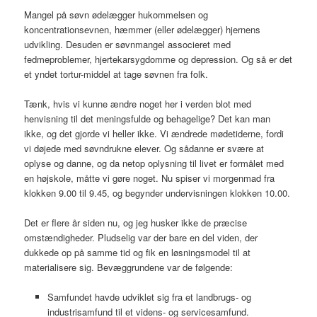
Mangel på søvn ødelægger hukommelsen og
koncentrationsevnen, hæmmer (eller ødelægger) hjernens
udvikling. Desuden er søvnmangel associeret med
fedmeproblemer, hjertekarsygdomme og depression. Og så er det
et yndet tortur-middel at tage søvnen fra folk.
Tænk, hvis vi kunne ændre noget her i verden blot med
henvisning til det meningsfulde og behagelige? Det kan man
ikke, og det gjorde vi heller ikke. Vi ændrede mødetiderne, fordi
vi døjede med søvndrukne elever. Og sådanne er svære at
oplyse og danne, og da netop oplysning til livet er formålet med
en højskole, måtte vi gøre noget. Nu spiser vi morgenmad fra
klokken 9.00 til 9.45, og begynder undervisningen klokken 10.00.
Det er flere år siden nu, og jeg husker ikke de præcise
omstændigheder. Pludselig var der bare en del viden, der
dukkede op på samme tid og fik en løsningsmodel til at
materialisere sig. Bevæggrundene var de følgende:
Samfundet havde udviklet sig fra et landbrugs- og
industrisamfund til et videns- og servicesamfund.