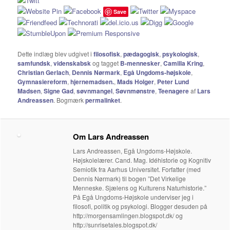
Save
Dette indlæg blev udgivet i
filosofisk
,
pædagogisk
,
psykologisk
,
samfundsk
,
videnskabsk
og tagget
B-mennesker
,
Camilla Kring
,
Christian Gerlach
,
Dennis Nørmark
,
Egå Ungdoms-højskole
,
Gymnasiereform
,
hjernemadsen.
,
Mads Holger
,
Peter Lund
Madsen
,
Signe Gad
,
søvnmangel
,
Søvnmønstre
,
Teenagere
af
Lars
Andreassen
. Bogmærk
permalinket
.
Om Lars Andreassen
Lars Andreassen, Egå Ungdoms-Højskole.
Højskolelærer. Cand. Mag. Idéhistorie og Kognitiv
Semiotik fra Aarhus Universitet. Forfatter (med
Dennis Nørmark) til bogen ”Det Virkelige
Menneske. Sjælens og Kulturens Naturhistorie.”
På Egå Ungdoms-Højskole underviser jeg i
filosofi, politik og psykologi. Blogger desuden på
http://morgensamlingen.blogspot.dk/ og
http://sunrisetales.blogspot.dk/