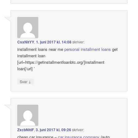
CsxNitYY
,
1. juni 2017 kl. 14:08
skriver:
installment loans near me
personal installment loans
get
installment loan
[url=https://getinstallmentloanbtc.org/]installment
loan[/url] ’
↓
Svar
ZxcbNitIF
,
3. juni 2017 kl. 09:26
skriver:
cheap car insurance –
car insurance company
(auto