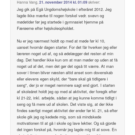
Hanna Vang
,
21. november 2014 kl. 01:09
skriver:
Jeg gik på Egå Ungdomshøjskole i efteråret 2012. Jeg
lagde ikke mærke til nogen forskel vedr. svøvn og
mødetider før jeg startede i gymnasiet hjemme på
Færøerne efter højskoleopholdet.
Nu er jeg nærmest holdt op med at møde før kl 10,
uanset hvornår dagen starter. For det får hverken jeg eller
læreren noget ud af, og så ødelægger det resten af min
dag. Det handler ikke kun om at man møder op uden at få
noget ud af det, men det gør det også tit værre. At man
sover i timen bliver næsten altid anset som dovenskab
eller elevens egen skyld, der "bare skal gå tidligere i
seng", der jo er meget nemmere sagt end gjort. I starten
af skoleåret holdt jeg op med al aktivitet, der foregik efter
kl 21-22, inkl. arbejde, sådan at jeg kunne komme tidligt i
seng og få mere ud af skolen. Det viste sig, at der ikke
findes særligt meget aktivitet der ender før kl. 21, så efter
skole gik jeg og kedede mig, som så mindskede
motivationen til at gå i skole og lave lektier. Og så gjorde
det ingen forskel på, hvornår jeg lagde mig til at sove. En