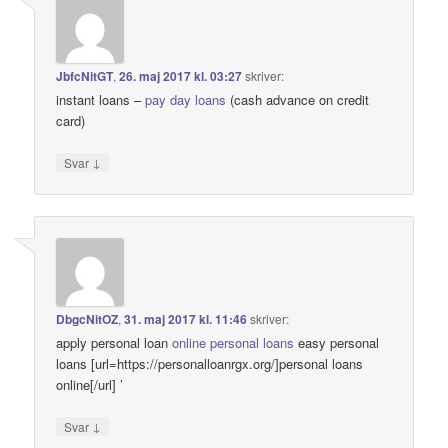
JbfcNitGT
,
26. maj 2017 kl. 03:27
skriver:
instant loans –
pay day loans
(cash advance on credit
card)
↓
Svar
DbgcNitOZ
,
31. maj 2017 kl. 11:46
skriver:
apply personal loan
online personal loans
easy personal
loans [url=https://personalloanrgx.org/]personal loans
online[/url] ’
↓
Svar