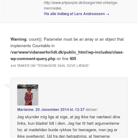
http://www.artpeople.dk/boeger/det-virkelige-
menneske,
Vis alle indlæg af Lars Andreassen
→
Warning
: count(): Parameter must be an array or an object that
implements Countable in
/var/www/vidanserforlidt.dk/public_html/wp-includes/class-
wp-comment-query.php
on line
405
449 TANKER OM "
TEENAGERE SKAL SOVE LÆNGE
"
Marianne
,
20. november 2014 kl. 12:37
skriver:
Jeg skynder mig lige at sige, at jeg ikke har nærlæst dine
links, kun bladret lidt i dem. Jeg har tit hørt argumenterne
for, at mødetiden burde rykkes for teenagere, men jeg er
ikke overbevist. Ud fra den betragtning, at hjernerne