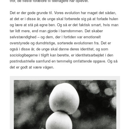
tror, de fleste forældre til teenagere har oplevet.
Det er der gode grunde til. Vores evolution har maget det sådan,
at det er i disse år, de unge skal forberede sig på at forlade hulen
og lære at stå på egne ben. Og så er det faktisk smart, hvis man
tør lidt mere, end man gjorde i barndommen. Det skaber
selvstændighed – og dem, der i fortiden var emotionelt
overstyrede og dumdristige, sorterede evolutionen fra. Det er
også i disse år, de unge skal danne deres identitet, og som
sociologibøgerne i tilgift kan berette, er identitetsarbejdet i den
postindustrielle samfund en temmelig omfattende opgave. Og så
det er godt at være vågen.