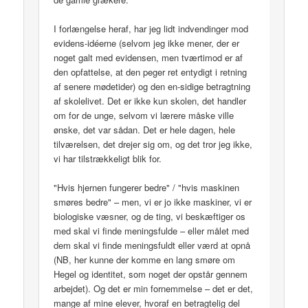
I forlængelse heraf, har jeg lidt indvendinger mod
evidens-idéerne (selvom jeg ikke mener, der er
noget galt med evidensen, men tværtimod er af
den opfattelse, at den peger ret entydigt i retning
af senere mødetider) og den en-sidige betragtning
af skolelivet. Det er ikke kun skolen, det handler
om for de unge, selvom vi lærere måske ville
ønske, det var sådan. Det er hele dagen, hele
tilværelsen, det drejer sig om, og det tror jeg ikke,
vi har tilstrækkeligt blik for.
"Hvis hjernen fungerer bedre" / "hvis maskinen
smøres bedre" – men, vi er jo ikke maskiner, vi er
biologiske væsner, og de ting, vi beskæftiger os
med skal vi finde meningsfulde – eller målet med
dem skal vi finde meningsfuldt eller værd at opnå
(NB, her kunne der komme en lang smøre om
Hegel og identitet, som noget der opstår gennem
arbejdet). Og det er min fornemmelse – det er det,
mange af mine elever, hvoraf en betragtelig del