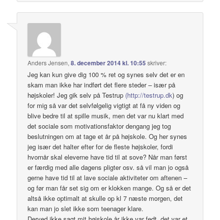
Anders Jensen
,
8. december 2014 kl. 10:55
skriver:
Jeg kan kun give dig 100 % ret og synes selv det er en
skam man ikke har indført det flere steder – især på
højskoler! Jeg gik selv på Testrup
(
http://testrup.dk
) og
for mig så var det selvfølgelig vigtigt at få ny viden og
blive bedre til at spille musik, men det var nu klart med
det sociale som motivationsfaktor dengang jeg tog
beslutningen om at tage et år på højskole. Og her synes
jeg især det halter efter for de fleste højskoler, fordi
hvornår skal eleverne have tid til at sove? Når man først
er færdig med alle dagens pligter osv. så vil man jo også
gerne have tid til at lave sociale aktiviteter om aftenen –
og før man får set sig om er klokken mange. Og så er det
altså ikke optimalt at skulle op kl 7 næste morgen, det
kan man jo slet ikke som teenager klare.
Derved ikke sagt mit højskole år ikke var fedt, det var et