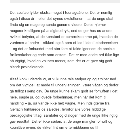
Det sociale fylder ekstra meget i teenageårene. Det er nemlig
også i disse år – eller det synes evolutionen – at de unge skal
finde sig en mage og sende generne videre. Deres hjerner
reagerer kraftigere på ansigtsudtryk, end de gør hos os andre,
hvilket betyder, at de konstant er opmærksomme på, hvordan de
vurderes af andre – sikkert også som et led i identitetsdannelsen
– og det er forbundet med stor fare at falde igennem de sociale
fællesskaber og ende som ensom. Det er med andre ord ikke lige
så vigtigt, hvad en voksen mener, som det er at gøre sig godt
blandt jævnaldrende.
Altså konkluderede vi, at vi kunne tale stolper op og stolper ned
om det vigtige i at møde til undervisningen, være vågen og derfor
gå tidligt i seng osv. De unge kunne skam godt se fornuften i det
hele, sagde ja, og lovede forbedringer, men når det kom til
handling – ja, så var de ikke helt vågne. Men indsigterne fra
Gerlach forklarede os således, hvorfor alle vores hidtidige
pædagogiske tiltag, samtaler og dialoger med de unge ikke rigtig
gav resultat. Det er ikke sådan, at de unge mangler fornuft og
kognitive evner, de virker fint om eftermiddagen og til