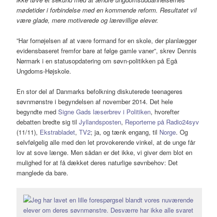
mødetider i forbindelse med en kommende reform. Resultatet vil
være glade, mere motiverede og lærevillige elever.
”Har fornøjelsen af at være formand for en skole, der planlægger
evidensbaseret fremfor bare at følge gamle vaner”, skrev Dennis
Nørmark i en statusopdatering om søvn-politikken på Egå
Ungdoms-Højskole.
En stor del af Danmarks befolkning diskuterede teenageres
søvnmønstre i begyndelsen af november 2014. Det hele
begyndte med
Signe Gads læserbrev i Politiken
, hvorefter
debatten bredte sig til
Jyllandsposten
,
Reporterne på Radio24syv
(11/11),
Ekstrabladet
,
TV2
; ja, og tænk engang, til
Norge
. Og
selvfølgelig alle med den let provokerende vinkel, at de unge får
lov at sove længe. Men sådan er det ikke, vi giver dem blot en
mulighed for at få dækket deres naturlige søvnbehov: Det
manglede da bare.