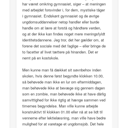
har været omkring gymnasiet, siger – at meningen
med arbejdet forsvinder i, for dem, mystiske tåger
i gymnasiet. Endskønt gymnasiet og de øvrige
ungdomsuddannelser netop handler eller burde
handle om at lære at forstå og håndtere verden,
og at der ikke kan findes noget mere meningsfyldt
identitetsdannene. Jeg tror, det her gælder om, at
forene det sociale med det faglige – eller bringe de
to facetter af livet tættere på hinanden. Det er
nemt på en kostskole.
Men kunne man få dækket sit søvnbehov inden
skolen, hvis denne først begyndte klokken 10.00,
så behøvede man ikke en lur om eftermiddagen,
man behøvede ikke at bevæge sig gennem dagen
som en zombie, man behøvede ikke at have dårlig
samvittighed for ikke rigtig at hænge sammen ved
timernes begyndelse. Man ville kunne arbejde
konstruktivt til klokken 01.00 eller nå at se lidt til
vennerne efter lektielæsning, man ville have bedre
mulighed for at varetage et ungdomsjob. Det hele