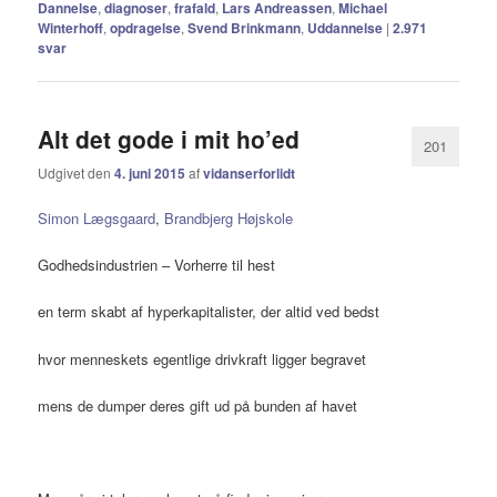
Dannelse
,
diagnoser
,
frafald
,
Lars Andreassen
,
Michael
Winterhoff
,
opdragelse
,
Svend Brinkmann
,
Uddannelse
|
2.971
svar
Alt det gode i mit ho’ed
201
Udgivet den
4. juni 2015
af
vidanserforlidt
Simon Lægsgaard
,
Brandbjerg Højskole
Godhedsindustrien – Vorherre til hest
en term skabt af hyperkapitalister, der altid ved bedst
hvor menneskets egentlige drivkraft ligger begravet
mens de dumper deres gift ud på bunden af havet