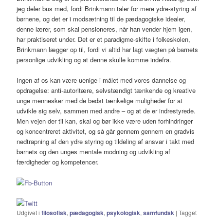
jeg deler bus med, fordi Brinkmann taler for mere ydre-styring af
børnene, og det er i modsætning til de pædagogiske idealer,
denne lærer, som skal pensioneres, når han vender hjem igen,
har praktiseret under. Det er et paradigme-skifte i folkeskolen,
Brinkmann lægger op til, fordi vi altid har lagt vægten på barnets
personlige udvikling og at denne skulle komme indefra.
Ingen af os kan være uenige i målet med vores dannelse og
opdragelse: anti-autoritære, selvstændigt tænkende og kreative
unge mennesker med de bedst tænkelige muligheder for at
udvikle sig selv, sammen med andre – og at de er indrestyrede.
Men vejen der til kan, skal og bør ikke være uden forhindringer
og koncentreret aktivitet, og så går gennem gennem en gradvis
nedtrapning af den ydre styring og tildeling af ansvar i takt med
barnets og den unges mentale modning og udvikling af
færdigheder og kompetencer.
Udgivet i
filosofisk
,
pædagogisk
,
psykologisk
,
samfundsk
|
Tagget