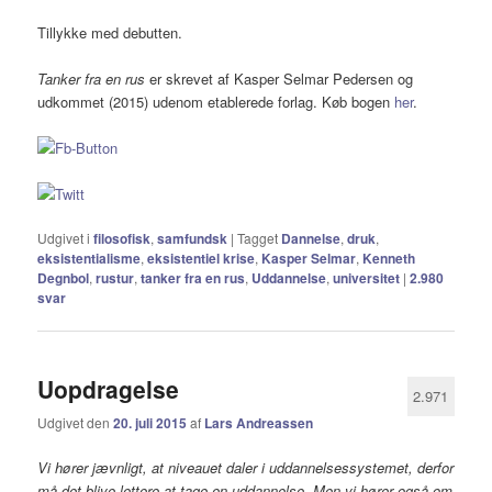
Tillykke med debutten.
Tanker fra en rus
er skrevet af Kasper Selmar Pedersen og
udkommet (2015) udenom etablerede forlag. Køb bogen
her
.
Udgivet i
filosofisk
,
samfundsk
|
Tagget
Dannelse
,
druk
,
eksistentialisme
,
eksistentiel krise
,
Kasper Selmar
,
Kenneth
Degnbol
,
rustur
,
tanker fra en rus
,
Uddannelse
,
universitet
|
2.980
svar
Uopdragelse
2.971
Udgivet den
20. juli 2015
af
Lars Andreassen
Vi hører jævnligt, at niveauet daler i uddannelsessystemet, derfor
må det blive lettere at tage en uddannelse. Men vi hører også om