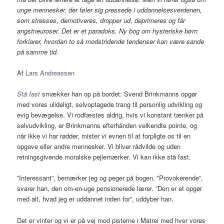
unge mennesker, der føler sig pressede i uddannelsesverdenen,
som stresses, demotiveres, dropper ud, deprimeres og får
angstneuroser. Det er et paradoks. Ny bog om hysteriske børn
forklarer, hvordan to så modstridende tendenser kan være sande
på samme tid.
Af
Lars Andreassen
Stå fast
smækker han op på bordet: Svend Brinkmanns opgør
med vores ulideligt, selvoptagede trang til personlig udvikling og
evig bevægelse. Vi rodfæstes aldrig, hvis vi konstant tænker på
selvudvikling, er Brinkmanns efterhånden velkendte pointe, og
når ikke vi har rødder, mister vi evnen til at forpligte os til en
opgave eller andre mennesker. Vi bliver rådvilde og uden
retningsgivende moralske pejlemærker. Vi kan ikke stå fast.
”Interessant”, bemærker jeg og peger på bogen. ”Provokerende”,
svarer han, den om-en-uge pensionerede lærer. ”Den er et opgør
med alt, hvad jeg er uddannet inden for”, uddyber han.
Det er vinter og vi er på vej mod pisterne i Matrei med hver vores