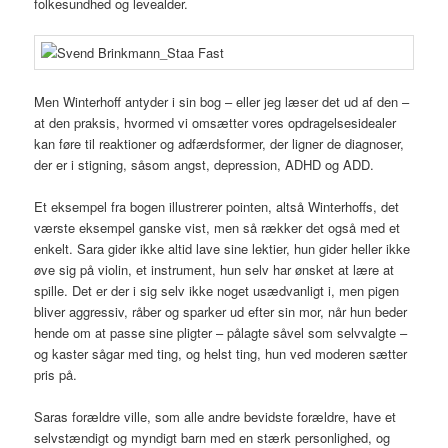
folkesundhed og levealder.
Men Winterhoff antyder i sin bog – eller jeg læser det ud af den –
at den praksis, hvormed vi omsætter vores opdragelsesidealer
kan føre til reaktioner og adfærdsformer, der ligner de diagnoser,
der er i stigning, såsom angst, depression, ADHD og ADD.
Et eksempel fra bogen illustrerer pointen, altså Winterhoffs, det
værste eksempel ganske vist, men så rækker det også med et
enkelt. Sara gider ikke altid lave sine lektier, hun gider heller ikke
øve sig på violin, et instrument, hun selv har ønsket at lære at
spille. Det er der i sig selv ikke noget usædvanligt i, men pigen
bliver aggressiv, råber og sparker ud efter sin mor, når hun beder
hende om at passe sine pligter – pålagte såvel som selvvalgte –
og kaster sågar med ting, og helst ting, hun ved moderen sætter
pris på.
Saras forældre ville, som alle andre bevidste forældre, have et
selvstændigt og myndigt barn med en stærk personlighed, og