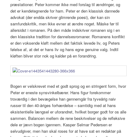
præstationer. Peter kommer ikke med forslag til ændringer, og
det er kendetegnende for ham. Peter er den klassisk dannede
advokat (der endda skriver glimrende poesi), der kan sin
samfundskritik, men ikke evner at ændre noget. Måske før til
allersidst i romanen. På den måde indskriver romanen sig i en
den klassiske tradition for dannelsesromaner. Romanens konflikt
er den voksende kløft mellem det faktisk levede liv, og Peters
følelse af, at det er hans liv og hans egne genuine valg. Indtil
kløften bliver stor nok og kalder på en forandring.
Bogen er velskrevet med et godt sprog og en stringent form, hvor
Peter er eneste synsvinkelbærer. Hans figur forekommer
troværdig i den bevægelse han gennemgår fra tyveårig naiv
russer til den 40-åriges forhærdelse – samtidig med at hans
eksistentielle længsel er uforandret, hvilket borger godt for os alle
sammen. Balancen mellem de rene beskrivelser og de refleksive
dele er jævn bogen igennem. Kasper Selmar Pedersen er
selvudgiver, men han skal roses for at have sat en redaktør på