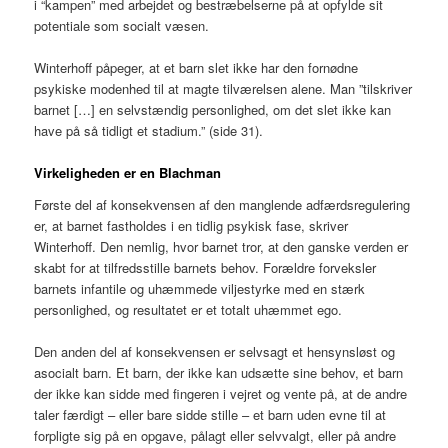
i “kampen” med arbejdet og bestræbelserne på at opfylde sit
potentiale som socialt væsen.
Winterhoff påpeger, at et barn slet ikke har den fornødne
psykiske modenhed til at magte tilværelsen alene. Man ”tilskriver
barnet […] en selvstændig personlighed, om det slet ikke kan
have på så tidligt et stadium.” (side 31).
Virkeligheden er en Blachman
Første del af konsekvensen af den manglende adfærdsregulering
er, at barnet fastholdes i en tidlig psykisk fase, skriver
Winterhoff. Den nemlig, hvor barnet tror, at den ganske verden er
skabt for at tilfredsstille barnets behov. Forældre forveksler
barnets infantile og uhæmmede viljestyrke med en stærk
personlighed, og resultatet er et totalt uhæmmet ego.
Den anden del af konsekvensen er selvsagt et hensynsløst og
asocialt barn. Et barn, der ikke kan udsætte sine behov, et barn
der ikke kan sidde med fingeren i vejret og vente på, at de andre
taler færdigt – eller bare sidde stille – et barn uden evne til at
forpligte sig på en opgave, pålagt eller selvvalgt, eller på andre