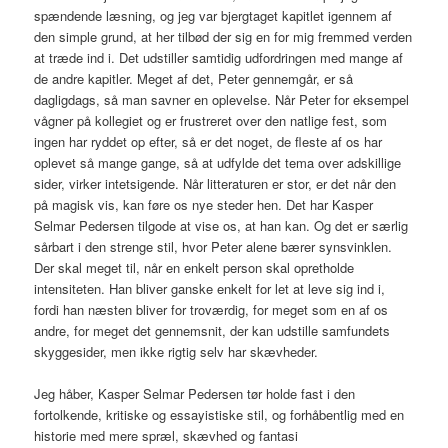
spændende læsning, og jeg var bjergtaget kapitlet igennem af
den simple grund, at her tilbød der sig en for mig fremmed verden
at træde ind i. Det udstiller samtidig udfordringen med mange af
de andre kapitler. Meget af det, Peter gennemgår, er så
dagligdags, så man savner en oplevelse. Når Peter for eksempel
vågner på kollegiet og er frustreret over den natlige fest, som
ingen har ryddet op efter, så er det noget, de fleste af os har
oplevet så mange gange, så at udfylde det tema over adskillige
sider, virker intetsigende. Når litteraturen er stor, er det når den
på magisk vis, kan føre os nye steder hen. Det har Kasper
Selmar Pedersen tilgode at vise os, at han kan. Og det er særlig
sårbart i den strenge stil, hvor Peter alene bærer synsvinklen.
Der skal meget til, når en enkelt person skal opretholde
intensiteten. Han bliver ganske enkelt for let at leve sig ind i,
fordi han næsten bliver for troværdig, for meget som en af os
andre, for meget det gennemsnit, der kan udstille samfundets
skyggesider, men ikke rigtig selv har skævheder.
Jeg håber, Kasper Selmar Pedersen tør holde fast i den
fortolkende, kritiske og essayistiske stil, og forhåbentlig med en
historie med mere spræl, skævhed og fantasi