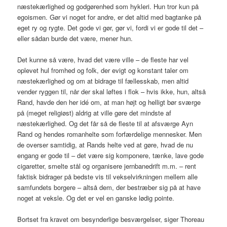
næstekærlighed og godgørenhed som hykleri. Hun tror kun på
egoismen. Gør vi noget for andre, er det altid med bagtanke på
eget ry og rygte. Det gode vi gør, gør vi, fordi vi er gode til det –
eller sådan burde det være, mener hun.
Det kunne så være, hvad det være ville – de fleste har vel
oplevet hul fromhed og folk, der evigt og konstant taler om
næstekærlighed og om at bidrage til fællesskab, men altid
vender ryggen til, når der skal løftes i flok – hvis ikke, hun, altså
Rand, havde den her idé om, at man højt og helligt bør sværge
på (meget religiøst) aldrig at ville gøre det mindste af
næstekærlighed. Og det får så de fleste til at afsværge Ayn
Rand og hendes romanhelte som forfærdelige mennesker. Men
de overser samtidig, at Rands helte ved at gøre, hvad de nu
engang er gode til – det være sig komponere, tænke, lave gode
cigaretter, smelte stål og organisere jernbanedrift m.m. – rent
faktisk bidrager på bedste vis til vekselvirkningen mellem alle
samfundets borgere – altså dem, der bestræber sig på at have
noget at veksle. Og det er vel en ganske lødig pointe.
Bortset fra kravet om besynderlige besværgelser, siger Thoreau