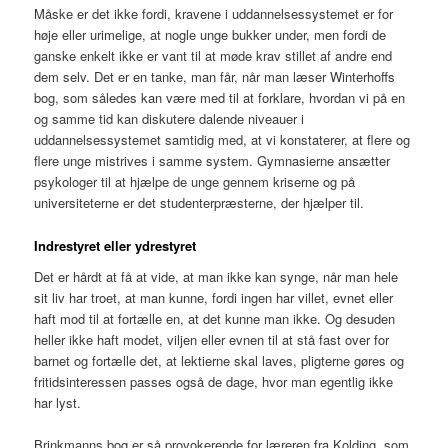
Måske er det ikke fordi, kravene i uddannelsessystemet er for
høje eller urimelige, at nogle unge bukker under, men fordi de
ganske enkelt ikke er vant til at møde krav stillet af andre end
dem selv. Det er en tanke, man får, når man læser Winterhoffs
bog, som således kan være med til at forklare, hvordan vi på en
og samme tid kan diskutere dalende niveauer i
uddannelsessystemet samtidig med, at vi konstaterer, at flere og
flere unge mistrives i samme system. Gymnasierne ansætter
psykologer til at hjælpe de unge gennem kriserne og på
universiteterne er det studenterpræsterne, der hjælper til.
Indrestyret eller ydrestyret
Det er hårdt at få at vide, at man ikke kan synge, når man hele
sit liv har troet, at man kunne, fordi ingen har villet, evnet eller
haft mod til at fortælle en, at det kunne man ikke. Og desuden
heller ikke haft modet, viljen eller evnen til at stå fast over for
barnet og fortælle det, at lektierne skal laves, pligterne gøres og
fritidsinteressen passes også de dage, hvor man egentlig ikke
har lyst.
Brinkmanns bog er så provokerende for læreren fra Kolding, som