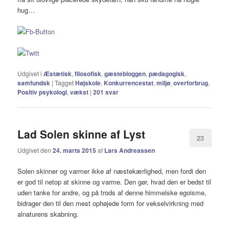
hug…
Udgivet i
Æstætisk
,
filosofisk
,
gæstebloggen
,
pædagogisk
,
samfundsk
|
Tagget
Højskole
,
Konkurrencestat
,
miljø
,
overforbrug
,
Positiv psykologi
,
vækst
|
201
svar
Lad Solen skinne af Lyst
23
Udgivet den
24. marts 2015
af
Lars Andreassen
Solen skinner og varmer ikke af næstekærlighed, men fordi den
er god til netop at skinne og varme. Den gør, hvad den er bedst til
uden tanke for andre, og på trods af denne himmelske egoisme,
bidrager den til den mest ophøjede form for vekselvirkning med
alnaturens skabning.