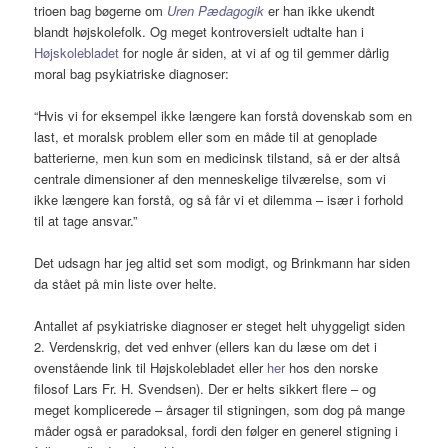
trioen bag bøgerne om
Uren Pædagogik
er han ikke ukendt
blandt højskolefolk. Og meget kontroversielt udtalte han i
Højskolebladet
for nogle år siden, at vi af og til gemmer dårlig
moral bag psykiatriske diagnoser:
“Hvis vi for eksempel ikke længere kan forstå dovenskab som en
last, et moralsk problem eller som en måde til at genoplade
batterierne, men kun som en medicinsk tilstand, så er der altså
centrale dimensioner af den menneskelige tilværelse, som vi
ikke længere kan forstå, og så får vi et dilemma – især i forhold
til at tage ansvar.”
Det udsagn har jeg altid set som modigt, og Brinkmann har siden
da stået på min liste over helte.
Antallet af psykiatriske diagnoser er steget helt uhyggeligt siden
2. Verdenskrig, det ved enhver (ellers kan du læse om det i
ovenstående link til Højskolebladet eller
her
hos den norske
filosof Lars Fr. H. Svendsen). Der er helts sikkert flere – og
meget komplicerede – årsager til stigningen, som dog på mange
måder også er paradoksal, fordi den følger en generel stigning i