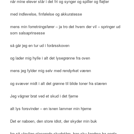
når mine elever står i det fri og synger og spiller og fløjter
med indlevelse, finfølelse og akkuratesse
mens min forretningsfører – ja tro det hvem der vil – springer ud
som salsaprinsesse
så går jeg en tur ud i forårsskoven
og lader mig hylle i alt det lysegrønne fra oven
mens jeg fylder mig selv med rendyrket væren
og svæver midt i alt det grønne til blide toner fra stæren
Jeg vågner brat ved et skud i det fjerne
alt lys forsvinder – en isnen lammer min hjerne
Det er naboen, den store idiot, der skyder min buk
fra sit ulovlige placerede skydetårn, han sku fandme ha nogle