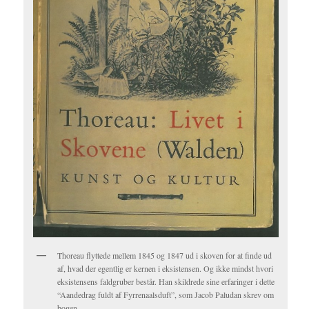
Thoreau flyttede mellem 1845 og 1847 ud i skoven for at finde ud
af, hvad der egentlig er kernen i eksistensen. Og ikke mindst hvori
eksistensens faldgruber består. Han skildrede sine erfaringer i dette
“Aandedrag fuldt af Fyrrenaalsduft”, som Jacob Paludan skrev om
bogen.