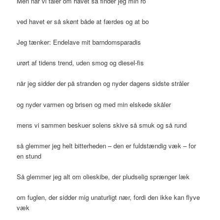
Men når vi taler om havet så finder jeg min ro
ved havet er så skønt både at færdes og at bo
Jeg tænker: Endelave mit barndomsparadis
urørt af tidens trend, uden smog og diesel-fis
når jeg sidder der på stranden og nyder dagens sidste stråler
og nyder varmen og brisen og med min elskede skåler
mens vi sammen beskuer solens skive så smuk og så rund
så glemmer jeg helt bitterheden – den er fuldstændig væk – for
en stund
Så glemmer jeg alt om olieskibe, der pludselig sprænger læk
om fuglen, der sidder mig unaturligt nær, fordi den ikke kan flyve
væk