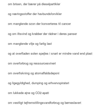
om brisen, der bærer på dieselpartikler
og næringsstoffer der havbundsforvikler
om manglende ozon der konverteres til cancer
og om iltsvind og krabber der rådner i deres panser
om manglende vilje og farlig last
og at overfladen solen spejles i snart er mindre vand end plast
om overforbrug og ressourcesvineri
om overfiskning og atomaffaldsdeponi
og ligegyldighed, dumping og erhvervspirateri
om lukkede øjne og CO2-apati
om vestligt tøjfremstillingsvandforbrug og børneslaveri