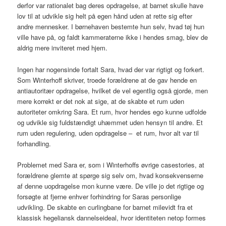
derfor var rationalet bag deres opdragelse, at barnet skulle have
lov til at udvikle sig helt på egen hånd uden at rette sig efter
andre mennesker. I børnehaven bestemte hun selv, hvad tøj hun
ville have på, og faldt kammeraterne ikke i hendes smag, blev de
aldrig mere inviteret med hjem.
Ingen har nogensinde fortalt Sara, hvad der var rigtigt og forkert.
Som Winterhoff skriver, troede forældrene at de gav hende en
antiautoritær opdragelse, hvilket de vel egentlig også gjorde, men
mere korrekt er det nok at sige, at de skabte et rum uden
autoriteter omkring Sara. Et rum, hvor hendes ego kunne udfolde
og udvikle sig fuldstændigt uhæmmet uden hensyn til andre. Et
rum uden regulering, uden opdragelse – et rum, hvor alt var til
forhandling.
Problemet med Sara er, som i Winterhoffs øvrige casestories, at
forældrene glemte at spørge sig selv om, hvad konsekvenserne
af denne uopdragelse mon kunne være. De ville jo det rigtige og
forsøgte at fjerne enhver forhindring for Saras personlige
udvikling. De skabte en curlingbane for barnet milevidt fra et
klassisk hegeliansk dannelseideal, hvor identiteten netop formes