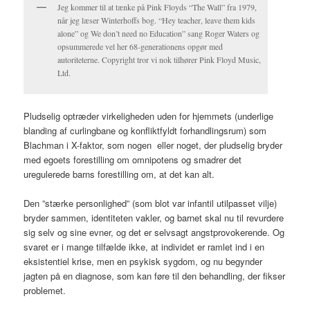
Jeg kommer til at tænke på Pink Floyds “The Wall” fra 1979,
når jeg læser Winterhoffs bog. “Hey teacher, leave them kids
alone” og We don’t need no Education” sang Roger Waters og
opsummerede vel her 68-generationens opgør med
autoriteterne. Copyright tror vi nok tilhører Pink Floyd Music,
Ltd.
Pludselig optræder virkeligheden uden for hjemmets (underlige
blanding af curlingbane og konfliktfyldt forhandlingsrum) som
Blachman i X-faktor, som nogen eller noget, der pludselig bryder
med egoets forestilling om omnipotens og smadrer det
uregulerede barns forestilling om, at det kan alt.
Den ”stærke personlighed” (som blot var infantil utilpasset vilje)
bryder sammen, identiteten vakler, og barnet skal nu til revurdere
sig selv og sine evner, og det er selvsagt angstprovokerende. Og
svaret er i mange tilfælde ikke, at individet er ramlet ind i en
eksistentiel krise, men en psykisk sygdom, og nu begynder
jagten på en diagnose, som kan føre til den behandling, der fikser
problemet.