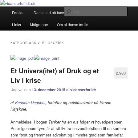
Debatterende tekster med filosofisk tilsnit om hverdagens glæder og
genvordigheder
Primær
Søg
Forside
Dans med på facebook
Gæstebloggere
Fortsæt
Fortsæt
menu
vidanserforlidt.dk
Links
Målgruppe
Om at danse for lidt
til
til
primært
sekundært
KATEGORIARKIV:
FILOSOFISK
indhold
indhold
Et Univers(itet) af Druk og et
2.980
Liv i krise
Udgivet den
13. december 2015
af
vidanserforlidt
af
Kenneth Degnbol
, forfatter og højskolelærer på Rønde
Højskole.
Anmeldelse. I bogen
Tanker fra en rus
følger vi hovedpersonen
Peter igennem tyve år af sit liv fra universitetstiden til en karriere
som først og fremmest advokat og i mindre grad som familiefar.