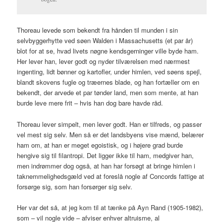
Thoreau levede som bekendt fra hånden til munden i sin
selvbyggerhytte ved søen Walden i Massachusetts (et par år)
blot for at se, hvad livets nøgne kendsgerninger ville byde ham.
Her lever han, lever godt og nyder tilværelsen med nærmest
ingenting, lidt bønner og kartofler, under himlen, ved søens spejl,
blandt skovens fugle og træernes blade, og han fortæller om en
bekendt, der arvede et par tønder land, men som mente, at han
burde leve mere frit – hvis han dog bare havde råd.
Thoreau lever simpelt, men lever godt. Han er tilfreds, og passer
vel mest sig selv. Men så er det landsbyens vise mænd, belærer
ham om, at han er meget egoistisk, og i højere grad burde
hengive sig til filantropi. Det ligger ikke til ham, medgiver han,
men indrømmer dog også, at han har forsøgt at bringe himlen i
taknemmelighedsgæld ved at foreslå nogle af Concords fattige at
forsørge sig, som han forsørger sig selv.
Her var det så, at jeg kom til at tænke på Ayn Rand (1905-1982),
som – vil nogle vide – afviser enhver altruisme, al