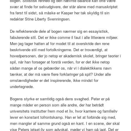
bogen. Stilistisk renhed og den nævnte balance kan ofte være
svær at finde for selvudgivere, der står alene med manuskriptet
fra først til sidst, så måske er Kasper her tak skyldig til sin
redaktør Stine Liberty Svenningsen.
De reflekterende dele af bogen nærmer sig en essayistisk,
fabulerende stil. Det er ikke comme il faut i alle litterære miljøer.
Men jeg tager hatten af for modet til at overskride den rene
beskrivende stil med fortolkningerne. Det er troværdigt, at
hovedpersonen, der jo netop er akademisk skolet, bringer teorier i
spil, når han forsøger at forstå verden, for er det ikke netop
sådan mange af os gebærder os, når vi i dialektikkens navn
tænker, at der må være flere forklaringer på spil? Under alle
omstændigheder er det inspirerende, ikke mindst for
undertegnede.
Bogens styrke er samtidig også dens svaghed. Peter er på
mange måder en person som alle andre, der har betrådt
universitets institutter frem mod et liv, hvor karriere og familieliv
lever en konstant tofrontskamp. Han er let at forbinde sig med,
men mangler af samme grund også en kant. I en scene, der skal
vise Peters jetset-liv som advokat, møder vi ham på jagt. Det er