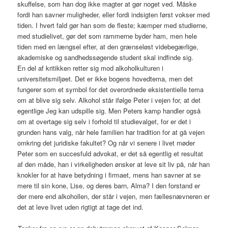
skuffelse, som han dog ikke magter at gør noget ved. Måske
fordi han savner muligheder, eller fordi indsigten først vokser med
tiden. I hvert fald gør han som de fleste; kæmper med studierne,
med studielivet, gør det som rammerne byder ham, men hele
tiden med en længsel efter, at den grænseløst videbegærlige,
akademiske og sandhedssøgende student skal indfinde sig.
En del af kritikken retter sig mod alkoholkulturen i
universitetsmiljøet. Det er ikke bogens hovedtema, men det
fungerer som et symbol for det overordnede eksistentielle tema
om at blive sig selv. Alkohol står ifølge Peter i vejen for, at det
egentlige Jeg kan udspille sig. Men Peters kamp handler også
om at overtage sig selv i forhold til studievalget, for er det i
grunden hans valg, når hele familien har tradition for at gå vejen
omkring det juridiske fakultet? Og når vi senere i livet møder
Peter som en succesfuld advokat, er det så egentlig et resultat
af den måde, han i virkeligheden ønsker at leve sit liv på, når han
knokler for at have betydning i firmaet, mens han savner at se
mere til sin kone, Lise, og deres barn, Alma? I den forstand er
der mere end alkohollen, der står i vejen, men fællesnævneren er
det at leve livet uden rigtigt at tage det ind.