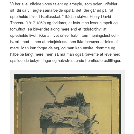
Vi bør alle udfolde vores talent og arbejde, som solen udfolder
sit, thi da vil ægte samarbejde opstå; det, der går ud på, ”at
opretholde Livet i Fællesskab.” Sådan skriver Henry David
Thoreau (1817-1862) og forklarer, at hvis man lever simpelt og
fornuftigt, så bliver det aldrig mere end et ”tidsfordriv” at
opretholde livet; ikke at livet driver forbi i tom meningsløshed –
tvært imod – men at arbejdsindsatsen ikke behøver at føles af
mere. Man kan forgælde sig, og man kan ønske, drømme og
håbe på langt mere, men så må man også forvente at leve med
opslidende bekymringer og halvstressende fremtidsforestillinger.