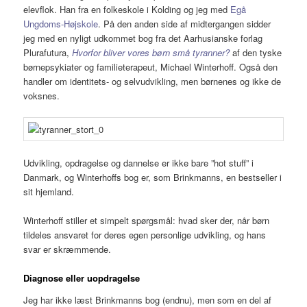
elevflok. Han fra en folkeskole i Kolding og jeg med
Egå
Ungdoms-Højskole
. På den anden side af midtergangen sidder
jeg med en nyligt udkommet bog fra det Aarhusianske forlag
Plurafutura,
Hvorfor bliver vores børn små tyranner?
af den tyske
børnepsykiater og familieterapeut, Michael Winterhoff. Også den
handler om identitets- og selvudvikling, men børnenes og ikke de
voksnes.
Udvikling, opdragelse og dannelse er ikke bare ”hot stuff” i
Danmark, og Winterhoffs bog er, som Brinkmanns, en bestseller i
sit hjemland.
Winterhoff stiller et simpelt spørgsmål: hvad sker der, når børn
tildeles ansvaret for deres egen personlige udvikling, og hans
svar er skræmmende.
Diagnose eller uopdragelse
Jeg har ikke læst Brinkmanns bog (endnu), men som en del af