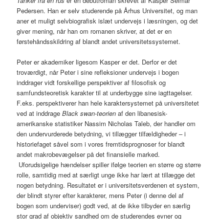
Tanker fra en rus
er en debutroman skrevet af Kasper Selmar
Pedersen. Han er selv studerende på Århus Universitet, og man
aner et muligt selvbiografisk islæt undervejs i læsningen, og det
giver mening, når han om romanen skriver, at det er en
førstehåndsskildring af blandt andet universitetssystemet.
Peter er akademiker ligesom Kasper er det. Derfor er det
troværdigt, når Peter i sine refleksioner undervejs i bogen
inddrager vidt forskellige perspektiver af filosofisk og
samfundsteoretisk karakter til at underbygge sine iagttagelser.
F.eks. perspektiverer han hele karaktersystemet på universitetet
ved at inddrage
Black swan-teorien
af den libanesisk-
amerikanske statistiker Nassim Nicholas Taleb, der handler om
den undervurderede betydning, vi tillægger tilfældigheder – i
historiefaget såvel som i vores fremtidsprognoser for blandt
andet makrobevægelser på det finansielle marked.
Uforudsigelige hændelser spiller ifølge teorien en større og større
rolle, samtidig med at særligt unge ikke har lært at tillægge det
nogen betydning. Resultatet er i universitetsverdenen et system,
der blindt styrer efter karakterer, mens Peter (i denne del af
bogen som underviser) godt ved, at de ikke tilbyder en særlig
stor grad af objektiv sandhed om de studerendes evner og