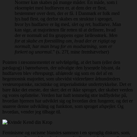
Normer kan skabes på mange måder. En måde, som i
eksemplet med hudfarven er, at dem der er flest,
bestemmer over dem, der er få. I Danmark er folk med
lys hud flest, og derfor skabes en struktur i sproget,
hvor lys hudfarve er lig med,
slet og ret
, hudfarve. Man
kan sige, at majoriteten får retten til at definere, hvad
der er normalt ud fra gruppens egne fællesstræk.
Men
for at skabe en forestilling om, hvad der er rigtigt og
normalt, har man brug for en modsætning, som er
forkert og unormal
.” (s. 27f, mine fremhævelser)
Pointen i ræsonnementet er selvfølgelig, at det barn (eller den
pædagog) i børnehaven, der udvalgte den lyserøde blyant, da
hudfarven blev efterspurgt, afslørede sig som en del af en
hegemonisk majoritet, som ubevidst viderefører århundreders
vesteuropæiske, racistiske og imperialistiske undertrykkelse. Det er
bare ikke det eneste, der sker; det er ikke sproget, der skaber verden
og vores opfattelse. Verden har haft temmelig stor indflydelse på,
hvordan hjernen har udviklet sig og hvordan den fungerer, og det er
snarere denne udvikling og funktion, som sproget afspejler. Og
hvordan, vender jeg tilbage til.
Feminisme og racisme blandes sammen i en sproglig diskurs, som,