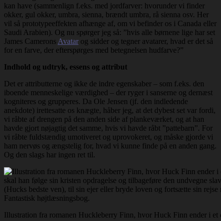
kan have (sammenlign f.eks. med jordfarver: hvorunder vi finder
okker, gul okker, umbra, sienna, brændt umbra, rå sienna osv. Her
vil så prototypeeffekten afhænge af, om vi befinder os i Canada eller
Saudi Arabien). Og nu spørger jeg så: ”hvis alle børnene lige har set
James Camerons
Avatar
og sidder og tegner avatarer, hvad er det så
for en farve, der efterspørges med betegnelsen hudfarve?”
Indhold og udtryk, essens og attribut
Det er attributterne og ikke de indre egenskaber – som f.eks. den
iboende menneskelige værdighed – der ryger i sanserne og dernæst
kogniteres og grupperes. Da Ole Jensen (jf. den indledende
anekdote) irettesatte os knægte, håber jeg, at det dybest set var fordi,
vi råbte af drengen på den anden side af plankeværket, og at han
havde gjort nøjagtig det samme, hvis vi havde råbt ”pattebarn”. For
vi råbte fuldstændig umotiveret og uprovokeret, og måske gjorde vi
ham nervøs og ængstelig for, hvad vi kunne finde på en anden gang.
Og den slags har ingen ret til.
Illustration fra romanen Huckleberry Finn, hvor Huck Finn ender i et