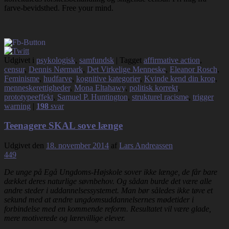
farve-bevidsthed. Free your mind.
Udgivet i
psykologisk
,
samfundsk
|
Tagget
affirmative action
,
censur
,
Dennis Nørmark
,
Det Virkelige Menneske
,
Eleanor Rosch
,
Feminisme
,
hudfarve
,
kognitive kategorier
,
Kvinde kend din krop
,
menneskerettigheder
,
Mona Eltahawy
,
politisk korrekt
,
prototypeeffekt
,
Samuel P. Huntington
,
strukturel racisme
,
trigger
warning
|
198
svar
Teenagere SKAL sove længe
Udgivet den
18. november 2014
af
Lars Andreassen
449
De unge på Egå Ungdoms-Højskole sover ikke længe, de får bare
dækket deres naturlige søvnbehov. Og sådan burde det være alle
andre steder i uddannelsessystemet. Man bør således ikke tøve et
sekund med at ændre ungdomsuddannelsernes mødetider i
forbindelse med en kommende reform. Resultatet vil være glade,
mere motiverede og lærevillige elever.