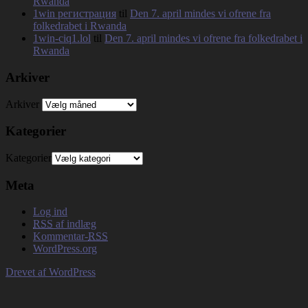
Rwanda
1win регистрация
til
Den 7. april mindes vi ofrene fra
folkedrabet i Rwanda
1win-ciq1.lol
til
Den 7. april mindes vi ofrene fra folkedrabet i
Rwanda
Arkiver
Arkiver
Kategorier
Kategorier
Meta
Log ind
RSS
af indlæg
Kommentar-
RSS
WordPress.org
Drevet af WordPress