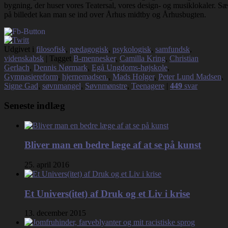
bygning, der huser vores Teatersal, vores design- og musiklokaler. S
på billedet kan man se ind over Århus midtby og Århusbugten.
Udgivet i
filosofisk
,
pædagogisk
,
psykologisk
,
samfundsk
,
videnskabsk
|
Tagget
B-mennesker
,
Camilla Kring
,
Christian
Gerlach
,
Dennis Nørmark
,
Egå Ungdoms-højskole
,
Gymnasiereform
,
hjernemadsen.
,
Mads Holger
,
Peter Lund Madsen
,
Signe Gad
,
søvnmangel
,
Søvnmønstre
,
Teenagere
|
449
svar
Seneste indlæg
Bliver man en bedre læge af at se på kunst
25. april 2016
Et Univers(itet) af Druk og et Liv i krise
13. december 2015