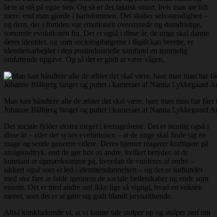
lære at stå på egne ben. Og så er det faktisk smart, hvis man tør lidt
mere, end man gjorde i barndommen. Det skaber selvstændighed –
og dem, der i fortiden var emotionelt overstyrede og dumdristige,
sorterede evolutionen fra. Det er også i disse år, de unge skal danne
deres identitet, og som sociologibøgerne i tilgift kan berette, er
identitetsarbejdet i den postindustrielle samfund en temmelig
omfattende opgave. Og så det er godt at være vågen.
Man kan håndtere alle de æbler det skal være, bare man man har fået t
Johanne Blåbjerg fanget og puttet i kameraet af Nanna Lykkegaard A
Det sociale fylder ekstra meget i teenageårene. Det er nemlig også i
disse år – eller det synes evolutionen – at de unge skal finde sig en
mage og sende generne videre. Deres hjerner reagerer kraftigere på
ansigtsudtryk, end de gør hos os andre, hvilket betyder, at de
konstant er opmærksomme på, hvordan de vurderes af andre –
sikkert også som et led i identitetsdannelsen – og det er forbundet
med stor fare at falde igennem de sociale fællesskaber og ende som
ensom. Det er med andre ord ikke lige så vigtigt, hvad en voksen
mener, som det er at gøre sig godt blandt jævnaldrende.
Altså konkluderede vi, at vi kunne tale stolper op og stolper ned om