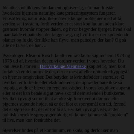
Identitetspolitikkens fundament opløser sig, når man forstår,
hvorledes hjernens naturlige kategoriseringssystem fungerer.
Filosoffer og naturhistorikere havde længe problemer med at få
verden sat i system, fordi verden er et stort kontinuum uden klare
grænser: hvornår stopper dalen, og hvor begynder bjerget, hvad skal
man kalde et pattedyr, der lægger æg, og hvorfor er der kødædende
planter og fugle, der ikke kan flyve, men pattedyr, der kan? Og så
alle de farver, de har …
Psykologen Eleanor Rosch fandt i en række forsøg mellem 1973 og
1975 ud af, hvordan det er, vi ordner verden i vores hoveder. Du
kan læse historien i
Det Virkelige Menneske
(kapitel 5), men kort
fortalt, så er det normale det, der er mest af eller optræder hyppigst i
en hjernes omgivelser. Det betyder, at kvindefødder i størrelse 42
hverken er forkerte eller ekskluderede, de optræder bare ikke så
hyppigt, at de er blevet en regelmæssighed i vores kognitive apparat
eller at det kan betale sig at have sko til dem stående i butikkerne.
Hvilket i øvrigt ser ud til at ændre sig fremover at dømme efter
pigernes stigende højde, så er det blot et spørgsmål om tid, førend
det er størrelse 44, der er for få af. Hvilket i øvrigt viser, at den
politisk korrekte sprogrøgter aldrig vil kunne komme sit ”problem”
til livs, men kun forskubbe det.
Størrelser findes på et kontinuum, en skala, og derfor ser man