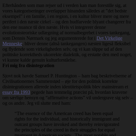
Efterhånden som man rejser ud i verden kan man forestille sig, at
vores kategoriseringer overlapper hinanden således at ”det bedste
eksempel” i en familie, i en region, i en kultur bliver mere og mere
perifert i den næste cirkel – og den hudfarvede blyant changerer fra
den ene nuance til den næste. Hvis vi integrerer denne
evolutionsteoriske udlægning af normalbegrebet i vores tankegang,
som Dennis Nørmark og jeg argumenterede for i
Det Virkelige
Menneske
, bliver denne (altså tankegangen) næsten ligeså fleksibel
og flydende som virkeligheden selv, og vi kan slippe ud af den
politiske korrektheds ukorrekte dialektik, og erstatte den med noget,
vi kunne kalde genuin kulturforståelse.
Fri mig fra disintegration
Sjovt nok havde Samuel P. Huntington – ham bag beskrivelserne af
Civilisationernes Sammenstød – øje for den politisk korrekte
disintegrationen allerede inden identitetspolitik blev mainstream et
essay fra 1993
pegede han temmelig præcist på, hvordan kravene
om særlige hensyn og “affirmative actions” vil undergrave sig selv –
og os andre. Jeg vil slutte med ham:
“The essence of the American creed has been equal
rights for the individual, and historically immigrant and
outcast groups have invoked and thereby reinvigorated
the principles of the creed in their struggles for equal
treatment in American society. The most notable and