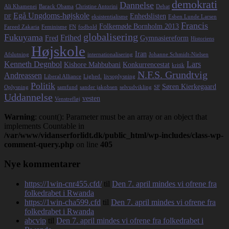
demokrati
Dannelse
Ali Khamenei
Barack Obama
Christine Antorini
Debat
Egå Ungdoms-højskole
Enhedslisten
DF
eksistentialisme
Esben Lunde Larsen
Francis
Folkemøde Bornholm 2013
Fareed Zakaria
Feminisme
FN
fodbold
globalisering
Fukuyama
Frihed
Fred
Gymnasiereform
Historiens
Højskole
Iran
Afslutning
internationalisering
Johanne Schmidt-Nielsen
Kenneth Degnbol
Lars
Kishore Mahbubani
Konkurrencestat
kritik
N.F.S. Grundtvig
Andreassen
Liberal Alliance
Lighed.
livsoplysning
Politik
Søren Kierkegaard
Oplysning
samfund
sander jakobsen
selvudvikling
SF
Uddannelse
vesten
Venstrefløj
Warning
: count(): Parameter must be an array or an object that
implements Countable in
/var/www/vidanserforlidt.dk/public_html/wp-includes/class-wp-
comment-query.php
on line
405
Nye kommentarer
https://1win-cnr455.cfd/
til
Den 7. april mindes vi ofrene fra
folkedrabet i Rwanda
https://1win-cha599.cfd
til
Den 7. april mindes vi ofrene fra
folkedrabet i Rwanda
abcvip
til
Den 7. april mindes vi ofrene fra folkedrabet i