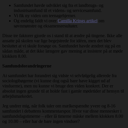
Samfundet havde udviklet sig fra et landbrugs- og
industrisamfund til et videns- og servicesamfund.
Vi fik ny viden om teenagehjerner.
Og endelig faldt vi over
Camilla Krings artikel
om
søvnmønstre og eksamensresultater.
Disse tre faktorer gjorde os i stand til at ændre på tingene. Ikke alle
ansatte på skolen var lige begejstrede for idéen, men det blev
besluttet at vi skule forsøge os. Samfundet havde ændret sig på en
sådan måde, at det ikke længere gav mening at insistere på at møde
klokken 8.00.
Samfundsforandringerne
At samfundet har forandret sig vidste vi selvfølgelig allerede fra
sociologibøgerne (vi kunne dog også bare have kigget ud af
vinduerne), men nu kunne vi bruge den viden konkret. Der er
absolut ingen grunde til at holde fast i gamle mødetider af hensyn til
arbejdsmarkedet.
Jeg undrer mig, når folk taler om mælkespændte yvere og 8-16
samfundet i debattens kommentarspor. Hvor var disse mennesker i
samfundsfagstimerne – eller lå timerne måske mellem klokken 8.00
og 10.00 – eller har de bare ingen vinduer?