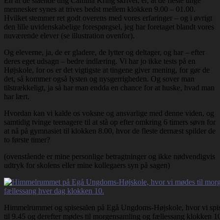
En af de slående ting Camilla Kring skriver, er, at de fleste unge
mennesker synes at trives bedst mellem klokken 9.00 – 01.00.
Hvilket stemmer ret godt overens med vores erfaringer – og i øvrigt
den lille uvidenskabelige forespørgsel, jeg har foretaget blandt vores
nuværende elever (se illustration ovenfor).
Og eleverne, ja, de er gladere, de lytter og deltager, og har – efter
deres eget udsagn – bedre indlæring. Vi har jo ikke tests på en
Højskole, for os er det vigtigste at tingene giver mening, for gør de
det, så kommer også lysten og nysgerrigheden. Og sover man
tilstrækkeligt, ja så har man endda en chance for at huske, hvad man
har lært.
Hvordan kan vi kalde os voksne og ansvarlige med denne viden, og
samtidig tvinge teenagere til at stå op efter omkring 6 timers søvn for
at nå på gymnasiet til klokken 8.00, hvor de fleste dernæst spilder de
to første timer?
(ovenstående er mine personlige betragtninger og ikke nødvendigvis
udtryk for skolens eller mine kollegaers syn på sagen)
Himmelrummet og spisesalen på Egå Ungdoms-Højskole, hvor vi spi
til 9.45 og derefter mødes til morgensamling og fællessang klokken 1