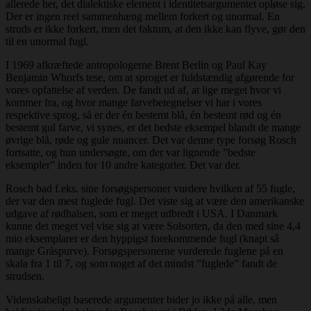
allerede her, det dialektiske element i identitetsargumentet opløse sig.
Der er ingen reel sammenhæng mellem forkert og unormal. En
struds er ikke forkert, men det faktum, at den ikke kan flyve, gør den
til en unormal fugl.
I 1969 afkræftede antropologerne Brent Berlin og Paul Kay
Benjamin Whorfs tese, om at sproget er fuldstændig afgørende for
vores opfattelse af verden. De fandt ud af, at lige meget hvor vi
kommer fra, og hvor mange farvebetegnelser vi har i vores
respektive sprog, så er der én bestemt blå, én bestemt rød og én
bestemt gul farve, vi synes, er det bedste eksempel blandt de mange
øvrige blå, røde og gule nuancer. Det var denne type forsøg Rosch
fortsatte, og hun undersøgte, om der var lignende ”bedste
eksempler” inden for 10 andre kategorier. Det var der.
Rosch bad f.eks. sine forsøgspersoner vurdere hvilken af 55 fugle,
der var den mest fuglede fugl. Det viste sig at være den amerikanske
udgave af rødhalsen, som er meget udbredt i USA. I Danmark
kunne det meget vel vise sig at være Solsorten, da den med sine 4,4
mio eksemplarer er den hyppigst forekommende fugl (knapt så
mange Gråspurve). Forsøgspersonerne vurderede fuglene på en
skala fra 1 til 7, og som noget af det mindst ”fuglede” fandt de
strudsen.
Videnskabeligt baserede argumenter bider jo ikke på alle, men