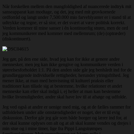
Når forskellen mellem den mangfoldighed af nuancerede indtryk mit
sanseapparat kan modtage, og det, jeg med mit grovkornede
ordforråd og langt under 7,500.000 mio farveblyanter er i stand til at
udtrykke og tegne, er så stor, er det svært at være politisk korrekt.
Verden kommer til mine sanser i én kontinuerlig strøm, men de ord
jeg kommunikerer med kommer med mellemrum; (de) (optræder)
(diskontinuert).
Jeg gør, på den ene side, hvad jeg kan for ikke at genere andre
mennesker, men jeg kan ikke gengive og kommunikere verden i
størrelsesforholdet 1:1. På den anden side går jeg benhårdt ind for de
grundlæggende individuelle rettigheder, herunder ytringsfrihed. Jeg
mener ikke, at man med henvisning til kulturel praksis eller
traditioner kan tillade sig at bestemme, hvilke relationer et andet
menneske kan eller skal indgå i, ej heller at man kan bestemme
hvilke livsmuligheder, andre skal have lov til at afsøge og udfolde.
Jeg ved også at andre er uenige med mig, og at de fælles rammer for
udfoldelsen under alle omstændigheder er noget, der er til evig
diskussion. Derfor går jeg går som både borger og lærer ind for, at
der skal kunne oplyses om alt og at alt skal kunne vendes og drejes i
min stue og i mine timer, lige fra Pippi Langstrømpes
familierelationer, Muhammedtegner og Islams rolle i