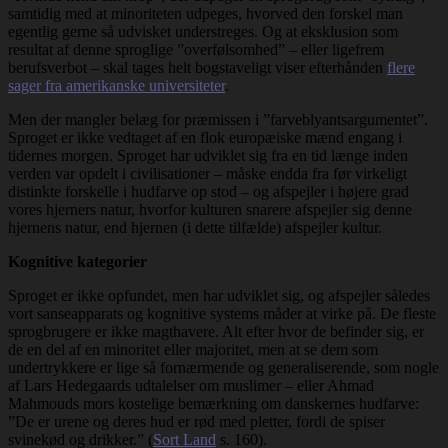
samtidig med at minoriteten udpeges, hvorved den forskel man
egentlig gerne så udvisket understreges. Og at eksklusion som
resultat af denne sproglige ”overfølsomhed” – eller ligefrem
berufsverbot – skal tages helt bogstaveligt viser efterhånden
flere
sager fra amerikanske universiteter
.
Men der mangler belæg for præmissen i ”farveblyantsargumentet”.
Sproget er ikke vedtaget af en flok europæiske mænd engang i
tidernes morgen. Sproget har udviklet sig fra en tid længe inden
verden var opdelt i civilisationer – måske endda fra før virkeligt
distinkte forskelle i hudfarve op stod – og afspejler i højere grad
vores hjerners natur, hvorfor kulturen snarere afspejler sig denne
hjernens natur, end hjernen (i dette tilfælde) afspejler kultur.
Kognitive kategorier
Sproget er ikke opfundet, men har udviklet sig, og afspejler således
vort sanseapparats og kognitive systems måder at virke på. De fleste
sprogbrugere er ikke magthavere. Alt efter hvor de befinder sig, er
de en del af en minoritet eller majoritet, men at se dem som
undertrykkere er lige så fornærmende og generaliserende, som nogle
af Lars Hedegaards udtalelser om muslimer – eller Ahmad
Mahmouds mors kostelige bemærkning om danskernes hudfarve:
”De er urene og deres hud er rød med pletter, fordi de spiser
svinekød og drikker.” (
Sort Land
s. 160).