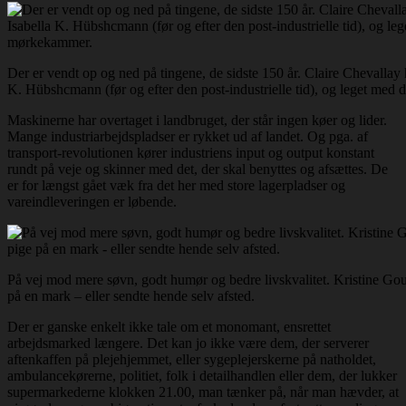
Der er vendt op og ned på tingene, de sidste 150 år. Claire Chevallay h
K. Hübshcmann (før og efter den post-industrielle tid), og leget med
Maskinerne har overtaget i landbruget, der står ingen køer og lider.
Mange industriarbejdspladser er rykket ud af landet. Og pga. af
transport-revolutionen kører industriens input og output konstant
rundt på veje og skinner med det, der skal benyttes og afsættes. De
er for længst gået væk fra det her med store lagerpladser og
vareindleveringen er løbende.
På vej mod mere søvn, godt humør og bedre livskvalitet. Kristine Gou
på en mark – eller sendte hende selv afsted.
Der er ganske enkelt ikke tale om et monomant, ensrettet
arbejdsmarked længere. Det kan jo ikke være dem, der serverer
aftenkaffen på plejehjemmet, eller sygeplejerskerne på natholdet,
ambulancekørerne, politiet, folk i detailhandlen eller dem, der lukker
supermarkederne klokken 21.00, man tænker på, når man hævder, at