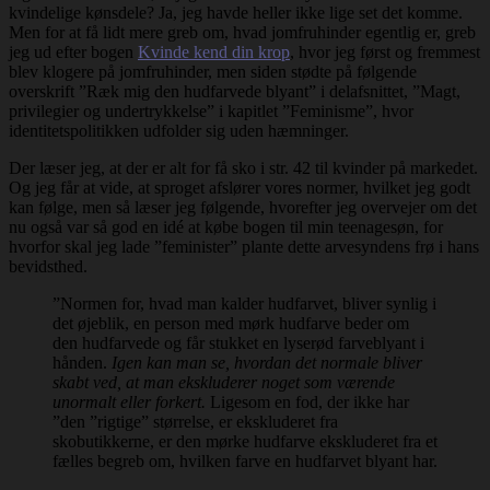
kvindelige kønsdele? Ja, jeg havde heller ikke lige set det komme.
Men for at få lidt mere greb om, hvad jomfruhinder egentlig er, greb
jeg ud efter bogen
Kvinde kend din krop
, hvor jeg først og fremmest
blev klogere på jomfruhinder, men siden stødte på følgende
overskrift ”Ræk mig den hudfarvede blyant” i delafsnittet, ”Magt,
privilegier og undertrykkelse” i kapitlet ”Feminisme”, hvor
identitetspolitikken udfolder sig uden hæmninger.
Der læser jeg, at der er alt for få sko i str. 42 til kvinder på markedet.
Og jeg får at vide, at sproget afslører vores normer, hvilket jeg godt
kan følge, men så læser jeg følgende, hvorefter jeg overvejer om det
nu også var så god en idé at købe bogen til min teenagesøn, for
hvorfor skal jeg lade ”feminister” plante dette arvesyndens frø i hans
bevidsthed.
”Normen for, hvad man kalder hudfarvet, bliver synlig i
det øjeblik, en person med mørk hudfarve beder om
den hudfarvede og får stukket en lyserød farveblyant i
hånden.
Igen kan man se, hvordan det normale bliver
skabt ved, at man ekskluderer noget som værende
unormalt eller forkert.
Ligesom en fod, der ikke har
”den ”rigtige” størrelse, er ekskluderet fra
skobutikkerne, er den mørke hudfarve ekskluderet fra et
fælles begreb om, hvilken farve en hudfarvet blyant har.