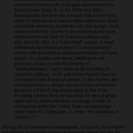
successful effort was the civil rights movement led by
Martin Luther King, Jr., in the 1950s and 1960s.
Subsequently, however, the demand shifted from equal
rights for individuals to special rights (affirmative action
and similar measures) for blacks and other groups. Such
claims run directly counter to the underlying principles
that have been the basis of American political unity;
they reject the idea of a “color-blind” society of equal
individuals and instead promote a “color-conscious”
society with government-sanctioned privileges for some
groups. In a parallel movement, intellectuals and
politicians began to push the ideology of
“multiculturalism,” and to insist on the rewriting of
American political, social, and literary history from the
viewpoint of non-European groups. At the extreme, this
movement tends to elevate obscure leaders of minority
groups to a level of importance equal to that of the
Founding Fathers. Both the demands for special group
rights and for multiculturalism encourage a clash of
civilizations within the United States and encourage
what Arthur M. Schlesinger, Jr., terms “the disuniting of
America.””
Fri mig fra civilisationernes sammenstød. Fri mig fra den politiske
korrektheds forskelsbehandling og snigende censur. Fri mig fra