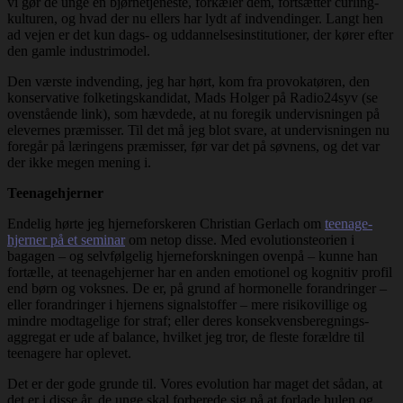
vi gør de unge en bjørnetjeneste, forkæler dem, fortsætter curling-
kulturen, og hvad der nu ellers har lydt af indvendinger. Langt hen
ad vejen er det kun dags- og uddannelsesinstitutioner, der kører efter
den gamle industrimodel.
Den værste indvending, jeg har hørt, kom fra provokatøren, den
konservative folketingskandidat, Mads Holger på Radio24syv (se
ovenstående link), som hævdede, at nu foregik undervisningen på
elevernes præmisser. Til det må jeg blot svare, at undervisningen nu
foregår på læringens præmisser, før var det på søvnens, og det var
der ikke megen mening i.
Teenagehjerner
Endelig hørte jeg hjerneforskeren Christian Gerlach om
teenage-
hjerner på et seminar
om netop disse. Med evolutionsteorien i
bagagen – og selvfølgelig hjerneforskningen ovenpå – kunne han
fortælle, at teenagehjerner har en anden emotionel og kognitiv profil
end børn og voksnes. De er, på grund af hormonelle forandringer –
eller forandringer i hjernens signalstoffer – mere risikovillige og
mindre modtagelige for straf; eller deres konsekvensberegnings-
aggregat er ude af balance, hvilket jeg tror, de fleste forældre til
teenagere har oplevet.
Det er der gode grunde til. Vores evolution har maget det sådan, at
det er i disse år, de unge skal forberede sig på at forlade hulen og