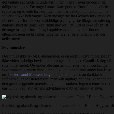
det vigtige i at møde til undervisningen, være vågen og derfor gå
tidligt i seng osv. De unge kunne skam godt se fornuften i det hele,
sagde ja, og lovede forbedringer, men når det kom til handling – ja,
så var de ikke helt vågne. Men indsigterne fra Gerlach forklarede os
således, hvorfor alle vores hidtidige pædagogiske tiltag, samtaler og
dialoger med de unge ikke rigtig gav resultat. Det er ikke sådan, at
de unge mangler fornuft og kognitive evner, de virker fint om
eftermiddagen og til fællesmøderne. Der er bare noget andet, der
tæller mere.
Søvnmønstre
Der findes ikke A- og B-mennesker, er en anden indvending. Det er
ikke videnskabeligt bevist, er der nogen, der siger. Camilla Kring vil
sige noget andet. Og under alle omstændigheder har vi forskellige
søvnmønstre gennem livsaldrene, hvilket man blandt andet kan læse
om i
Peter Lund Madsens bog om hjernen
, hvis man da ikke har
småbørn eller bedsteforældre, man kan iagttage det hos. Variation er
den grundlæggende præmis i evolutionstanken. Ingen mennesker er
ens. Og vi ved, at hjernens udvikling er dybt afhængig af søvn.
Mystisk og ukendt, og sådan skal det være. Foto af Bitten Højgaard J