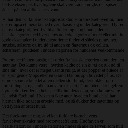
bedste eksempel, hvis fuglene skal være sådan nogle, der spiser
ådsler på den afrikanske savanne.
Vi har den ”cirkulære” kategoristruktur, som forklaret ovenfor, men
der er også et hierarki med over-, basis- og under-kategorier. Dyr er
en overkategori, hvori vi bl.a. finder fugle og hunde, der er
basiskategorier med hver deres underkategorier af mere eller mindre
gode eksempler: i underkategorierne finder vi således pingviner,
strudse, solsorte og fra tid til anden en flagermus og collien,
schæferen, puddelen i underkategorien for hundenes vedkommende.
Prototypeeffekten opstår, når ordet fra basiskategorien optræder i en
sætning: Det kunne være ”hyrden kaldte på sin
hund
og gik ud til
sine får”, hvor det er meget usandsynligt, at der popper et billede af
en springende Mops eller en Grand Danois op i hovedet på os. Det
er nok snarere billedet af en mellemstor hund, der dukker op i
forestillingen, og skulle man være ekspert på området eller ligefrem
hyrde, dukker der en helt specifik hunderace op, som kunne være
Islandsk fårehund. Hvis man ikke aner, hvad en hund er, så har
hjernen ikke noget at arbejde med, og så dukker der ingenting op
ved lyden af ordet hund.
Det forekommer mig, at vi kan forklare børnehavens
farveblyantskvaler med prototypeeffekten. Hudfarven er
basiskategori og i underkategorien findes så alle de farver, som hud