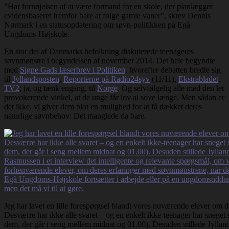
”Har fornøjelsen af at være formand for en skole, der planlægger
evidensbaseret fremfor bare at følge gamle vaner”, skrev Dennis
Nørmark i en statusopdatering om søvn-politikken på Egå
Ungdoms-Højskole.
En stor del af Danmarks befolkning diskuterede teenageres
søvnmønstre i begyndelsen af november 2014. Det hele begyndte
med
Signe Gads læserbrev i Politiken
, hvorefter debatten bredte sig
til
Jyllandsposten
,
Reporterne på Radio24syv
(11/11),
Ekstrabladet
,
TV2
; ja, og tænk engang, til
Norge
. Og selvfølgelig alle med den let
provokerende vinkel, at de unge får lov at sove længe. Men sådan er
det ikke, vi giver dem blot en mulighed for at få dækket deres
naturlige søvnbehov: Det manglede da bare.
Jeg har lavet en lille forespørgsel blandt vores nuværende elever om 
Desværre har ikke alle svaret – og en enkelt ikke-teenager har sneget 
dem, der går i seng mellem midnat og 01.00). Desuden stillede Jyllan