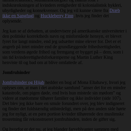
indskrænkningen af kvinders rettigheder til kolonialistisk hykleri,
uhyrligheder og konsekvenser. Og jeg vil kunne citere fra
Dræb
ikke en Sangfugl
og
Huckleberry Finn
, hvis jeg finder det
oplysende.
Jeg kan se af debatten, at undervisere på amerikanske universiteter i
den politiske korrektheds navn og misforståede hensyn, er blevet
fyret for langt mindre, end jeg udsætter mine elever for. Det er et
angreb på intet mindre end de grundlæggende frihedsrettigheder,
som verdens øgede frihed og fremgang er bygget på – dem, som i
sin tid kvinderettighedsforkæmperne og Martin Luther King
henviste til og bad om at blive omfattede af.
Jomfruhinder
Jomfruhinder og Hijab
hedder en bog af Mona Eltahawy, hvori jeg
oplyses om, at man i det arabiske samfund ”anser det for en mindre
katastrofe, om pigen døde, end hvis hun mistede sin mødom” og
videre at mødomme tilhører familier og ikke individer (side 107).
Det blev jeg ikke bare en smule forundret over, jeg blev indigneret
og finder det fuldstændig utilstedeligt, men på den anden side hørte
jeg for nyligt, at en pæn portion kvinder tilhørende den muslimske
trosretning får rekonstrueret jomfruhinden, inden de gifter sig.
Og hvorfor er det nu, at jeg blander farveblyanter sammen med