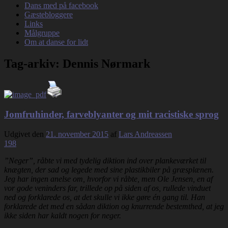
Dans med på facebook
Gæstebloggere
Links
Målgruppe
Om at danse for lidt
Tag-arkiv:
Dennis Nørmark
Jomfruhinder, farveblyanter og mit racistiske sprog
Udgivet den
21. november 2015
af
Lars Andreassen
198
”Neger”, råbte vi med tydelig diktion ind over plankeværket til
knægten, der sad og legede med sine plastikbiler på græsplænen.
Jeg har ingen anelse om, hvorfor vi råbte, men Ole Jensen, en af
vor gode veninders far, trillede op på siden af os, rullede vinduet
ned og forklarede os, at det skulle vi ikke gøre én gang til. Han
forklarede det med en sådan diktion og knurrende bestemthed, at jeg
ikke siden har kaldt nogen for neger.