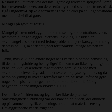
Rasmussen i et interview det intelligente og relevante spørgsmål, om 
forhenværende elever, om deres erfaringer med søvnmønstrene, når de 
Egå Ungdoms-Højskole fortsætter i arbejde eller på en ungdomsuddann
men det må vi til at gøre.
Mangel på søvn er tortur
Mangel på søvn ødelægger hukommelsen og koncentrationsevnen,
hæmmer (eller ødelægger) hjernens udvikling. Desuden er
søvnmangel associeret med fedmeproblemer, hjertekarsygdomme og
depression. Og så er det et yndet tortur-middel at tage søvnen fra
folk.
Tænk, hvis vi kunne ændre noget her i verden blot med henvisning
til det meningsfulde og behagelige? Det kan man ikke, og det gjorde
vi heller ikke. Vi ændrede mødetiderne, fordi vi døjede med
søvndrukne elever. Og sådanne er svære at oplyse og danne, og da
netop oplysning til livet er formålet med en højskole, måtte vi gøre
noget. Nu spiser vi morgenmad fra klokken 9.00 til 9.45, og
begynder undervisningen klokken 10.00.
Det er flere år siden nu, og jeg husker ikke de præcise
omstændigheder. Pludselig var der bare en del viden, der dukkede
op på samme tid og fik en løsningsmodel til at materialisere sig.
Bevæggrundene var de følgende: