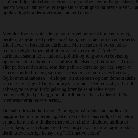
skal han følge sin kristne opdragelse og angive den undvegne slave, 
bedste ven), til sin ejer eller følge sin samvittighed og bryde loven. Fa
højtlæsningsbog der giver noget at tænke over.
Men der, hvor vi voksede op, var der vel nærmest kun centrum og
periferi, de røde med pletter og så ham, men ingen af os var forkerte.
Blot havde vi forskellige attributter. Men erstatter vi vores fælles
menneskelighed med attributterne, det være nok så ”dybe”
attributter, såsom køn, national, politisk og religiøs overbevisning,
og enten lader os krænke af andres udtalelser og holdninger til disse
eller på den anden side, som den politisk korrekte gør det, søger at
skærme andre fra dem, så sniger censuren sig ind i vores hverdag.
Og kommunikationen – dialogen, diskussionen og den demokratiske
samtale – vil lige så langsomt bryde sammen. Det redskab, vi har til
at beskytte os mod forfølgelse og krænkelse af selve vores
menneskelighed på baggrund af attributterne har vi allerede i FNs
Menneskerettighedserklæring.
Der står udtrykkeligt i afsnit 2, at ingen må forskelsbehandles på
baggrund af attributterne, og så er det da helt bagvendt, at det netop
er med henvisning til disse mere eller mindre tilfældige attributter
såsom køn, race, religiøs overbevisning etc., at man vil gøre forskel,
dertil kræve særlige hensyn og ”affirmative action”.