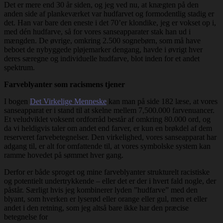
Det er mere end 30 år siden, og jeg ved nu, at knægten på den
anden side af plankeværket var hudfarvet og formodentlig stadig er
det. Han var bare den eneste i det 70’er klondike, jeg er vokset op i,
med dén hudfarve, så for vores sanseapparater stak han ud i
mængden. De øvrige, omkring 2.500 sognebørn, som må have
beboet de nybyggede pløjemarker dengang, havde i øvrigt hver
deres særegne og individuelle hudfarve, blot inden for et andet
spektrum.
Farveblyanter som racismens tjener
I bogen
Det Virkelige Menneske
kan man på side 182 læse, at vores
sanseapparat er i stand til at skelne mellem 7,500.000 farvenuancer.
Et veludviklet voksent ordforråd består af omkring 80.000 ord, og
da vi heldigvis taler om andet end farver, er kun en brøkdel af dem
reserveret farvebetegnelser. Den virkelighed, vores sanseapparat har
adgang til, er alt for omfattende til, at vores symbolske system kan
ramme hovedet på sømmet hver gang.
Derfor er både sproget og mine farveblyanter strukturelt racistiske
og potentielt undertrykkende – eller det er der i hvert fald nogle, der
påstår. Særligt hvis jeg kombinerer lyden ”hudfarve” med den
blyant, som hverken er lyserød eller orange eller gul, men et eller
andet i den retning, som jeg altså bare ikke har den præcise
betegnelse for