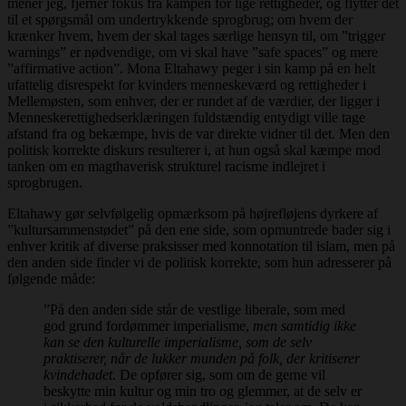
mener jeg, fjerner fokus fra kampen for lige rettigheder, og flytter det
til et spørgsmål om undertrykkende sprogbrug; om hvem der
krænker hvem, hvem der skal tages særlige hensyn til, om ”trigger
warnings” er nødvendige, om vi skal have ”safe spaces” og mere
”affirmative action”. Mona Eltahawy peger i sin kamp på en helt
ufattelig disrespekt for kvinders menneskeværd og rettigheder i
Mellemøsten, som enhver, der er rundet af de værdier, der ligger i
Menneskerettighedserklæringen fuldstændig entydigt ville tage
afstand fra og bekæmpe, hvis de var direkte vidner til det. Men den
politisk korrekte diskurs resulterer i, at hun også skal kæmpe mod
tanken om en magthaverisk strukturel racisme indlejret i
sprogbrugen.
Eltahawy gør selvfølgelig opmærksom på højrefløjens dyrkere af
”kultursammenstødet” på den ene side, som opmuntrede bader sig i
enhver kritik af diverse praksisser med konnotation til islam, men på
den anden side finder vi de politisk korrekte, som hun adresserer på
følgende måde:
”På den anden side står de vestlige liberale, som med
god grund fordømmer imperialisme,
men samtidig ikke
kan se den kulturelle imperialisme, som de selv
praktiserer, når de lukker munden på folk, der kritiserer
kvindehadet
. De opfører sig, som om de gerne vil
beskytte min kultur og min tro og glemmer, at de selv er