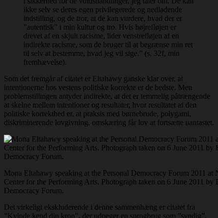
i sikkerhed for de voldshandlinger, jeg taler om. De kan
ikke selv se deres egen privilegerede og nedladende
indstilling, og de tror, at de kan vurdere, hvad der er
”autentisk” i min kultur og tro. Hvis højrefløjen er
drevet af en skjult racisme, lider venstrefløjen af en
indirekte racisme, som de bruger til at begrænse min ret
til selv at bestemme, hvad jeg vil sige.” (s. 32f, min
fremhævelse).
Som det fremgår af citatet er Eltahawy ganske klar over, at
intentionerne hos vestens politiske korrekte er de bedste. Men
problemstillingen antyder indirekte, at det er temmelig påtrængende
at skelne mellem intentioner og resultater, hvor resultatet af den
politiske korrekthed er, at praksis med børnebrude, polygami,
diskriminerende lovgivning, omskæring får lov at fortsætte uantastet.
Mona Eltahawy speaking at the Personal Democracy Forum 2011 at N
Center for the Performing Arts. Photograph taken on 6 June 2011 by E
Democracy Forum.
Det virkeligt ekskluderende i denne sammenhæng er citatet fra
”Kvinde kend din krop”, der udpeger en sprogbrug som ”syndig”,