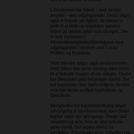
Liberalismen har frihed – som navnet
antyder – som udgangspunkt. Deraf følger
også et begreb om lighed, da enhver er
nødt til at tilstå og respektere næstens
frihed på samme måde som sin egen. Det
er som formuleret i
Menneskerettighedserklæringerne med
udgangspunkt i tænkere som Locke,
Hobbes og Rousseau.
Med friheden følger også ejendomsretten,
fordi frihed ikke giver mening uden retten
til at beholde frugten af ens arbejde. Derfor
har liberalister altid bekæmpet slaveri. Det
har kapitalister ikke nødvendigvis, hvorfor
man bør skelne mellem kapitalisme og
liberalisme.
Muligheden for kapitalophobning følger
selvfølgelig af ejendomsretten, men denne
kapital søger nye græsgange. Penge skal
omsættes og avle, hvis de skal beholde
deres værdi. Det skaber derfor ny
udvikling. Teknologier m.m. forbedres (og