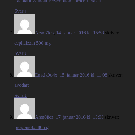
Tadalafil Without Prescription. Order Tadalafil
Svar
↓
Arsni7krs
,
14. januar 2016 kl. 15:58
skriver:
cephalexin 500 mg
Svar
↓
Emklg9u4x
,
15. januar 2016 kl. 11:08
skriver:
avodart
Svar
↓
Arsn0iicz
,
17. januar 2016 kl. 13:08
skriver:
propranolol 80mg