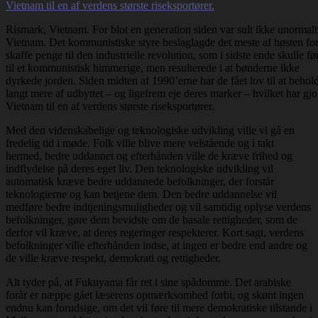
Rismark, Vietnam. For blot en generation siden var sult ikke unormalt
Vietnam. Det kommunistiske styre beslaglagde det meste af høsten for
skaffe penge til den industrielle revolution, som i sidste ende skulle fø
til et kommunistisk himmerige, men resulterede i at bønderne ikke
dyrkede jorden. Siden midten af 1990’erne har de fået lov til at behol
langt mere af udbyttet – og ligefrem eje deres marker – hvilket har gjo
Vietnam til en af verdens største riseksportører.
Med den videnskabelige og teknologiske udvikling ville vi gå en
fredelig tid i møde. Folk ville blive mere velstående og i takt
hermed, bedre uddannet og efterhånden ville de kræve frihed og
indflydelse på deres eget liv. Den teknologiske udvikling vil
automatisk kræve bedre uddannede befolkninger, der forstår
teknologierne og kan betjene dem. Den bedre uddannelse vil
medføre bedre indtjeningsmuligheder og vil samtidig oplyse verdens
befolkninger, gøre dem bevidste om de basale rettigheder, som de
derfor vil kræve, at deres regeringer respekterer. Kort sagt, verdens
befolkninger ville efterhånden indse, at ingen er bedre end andre og
de ville kræve respekt, demokrati og rettigheder.
Alt tyder på, at Fukuyama får ret i sine spådomme. Det arabiske
forår er næppe gået læserens opmærksomhed forbi, og skønt ingen
endnu kan forudsige, om det vil føre til mere demokratiske tilstande i