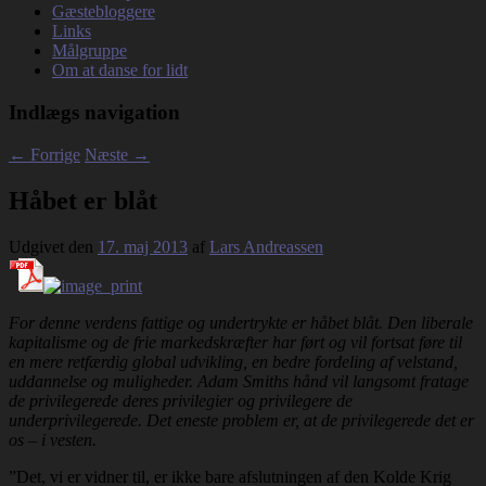
Gæstebloggere
Links
Målgruppe
Om at danse for lidt
Indlægs navigation
←
Forrige
Næste
→
Håbet er blåt
Udgivet den
17. maj 2013
af
Lars Andreassen
For denne verdens fattige og undertrykte er håbet blåt.
Den liberale
kapitalisme og de frie markedskræfter
har ført og vil fortsat føre til
en mere retfærdig global udvikling, en bedre fordeling af velstand,
uddannelse og muligheder. Adam Smiths hånd vil langsomt fratage
de privilegerede deres privilegier og privilegere de
underprivilegerede. Det eneste problem er, at de privilegerede det er
os – i vesten.
”Det, vi er vidner til, er ikke bare afslutningen af ​​den Kolde Krig