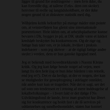
ligger til grund for ændringerne – men hvis ikke, du
kan forestille dig, at tallene (f.eks. dem om skoler)
henviser til reelle og langtidsholdbare, er der ikke
nogen grund til at diskutere statistik med dig.
Wilhjelms kritik bekræfter på mange måder min pointe
om, at venstrefløjen har glemt sine internationale
prætentioner. Hele idéen om, at arbejdspladserne kunne
bevares i Dk, bygger jo på, at DK skulle være et lukket
kredsløb beskyttet fra konkurrencen. Og de rige og
fattige han taler om, er jo lokale, hvilket i praksis
indebærer – som jeg skriver – at de rigtigt fattige andre
steder i verden, dem er han ganske ligeglad med.
Jeg er bekendt med hovedtrækkende i Naomi Kleins
kritik. Og jeg kan følge hende noget ad vejen, men
langt fra den hele (og er hun ikke hårdere i sin retorik,
end jeg er?). Det er da herligt, at der er nogen, der kan
se muligheder for genopbygning i ødelagte områder,
når andre kun kan se tragedier. Når det er sagt, ser det
ud som om tendensen er i retning af mere inddragelse af
lokalbefolkninger – i hvert fald er det ifølge FNs
Udviklingsfond de lande, hvor man gradvist har åbnet
sig for konkurrence og holdt fast i de få services på
uddannelses og sundhedsområdet, staten har kunnet