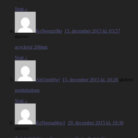
Svar
↓
KeNeenzr9kt
,
15. december 2015 kl. 03:57
skriver:
acyclovir 200mg
Svar
↓
AhOrm0fwj
,
15. december 2015 kl. 10:26
skriver:
prednisolone
Svar
↓
KeNeena66w1
,
29. december 2015 kl. 19:36
skriver: