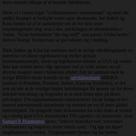
deres industri tilbage af at besætte fabrikkerne.
Mens vi i vesten leger ”civilisationernes sammenstød” og med alle
midler forsøger at beskytte vores egne økonomier, har Indien og
Kina fundet ud af at samarbejde om de for dem store
betydningsfulde ting, som f.eks. udviklingen af olieindustrien i
Sudan. ”Kina foretrækker ”the big stuff” som passer Afrika bedre,”
skriver Warigi. Europa kan så specialisere sig i småting.
Både Indien og Kina har sammen med de øvrige udviklingslande en
interesse i et åbent regelbaseret og styrket globalt
handelssamarbejde, åbent og regelbaseret således at USA og vesten
ikke kan trumfe deres vilje igennem ved at vride armen om på
diverse svagere stater i bilaterale aftaler. Når de sammen med de
øvrige BRIKS-lande foreslår en ny
udviklingsbank
(BRIKS-
landene er Brasilien, Rusland, Indien, Kina og Sydafrika), er det
nok på tide at de vestlige landes befolkninger får øjnene op for deres
dalende betydning og begynder at se med friske øjne på deres
privilegier. FN-organisationerne repræsenterer for de fattige et lov-
baseret internationalt samarbejde og dermed en vej til mere global
retfærdighed. Til gengæld viser dokumenter fra wiki-leaks at vesten
og i særlig grad USA modarbejder FNs agenda i så henseende. Som
Samuel P. Huntington
skrev: ”enhver historiker ved, forsvinder
civilisationer og begraves under tidens sand.” Og lige nu tipper
magtbalancen i verden. Tyngdepunktet fjerner sig fra vesten.