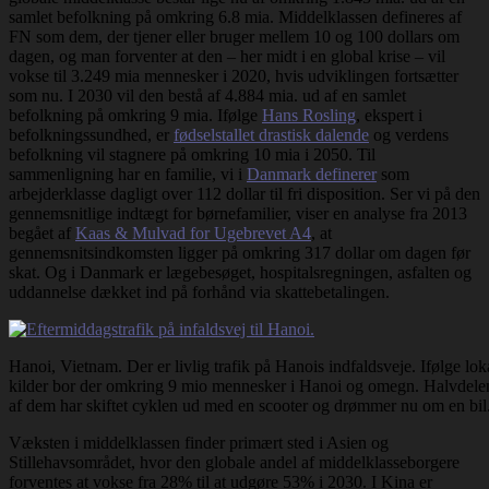
samlet befolkning på omkring 6.8 mia. Middelklassen defineres af
FN som dem, der tjener eller bruger mellem 10 og 100 dollars om
dagen, og man forventer at den – her midt i en global krise – vil
vokse til 3.249 mia mennesker i 2020, hvis udviklingen fortsætter
som nu. I 2030 vil den bestå af 4.884 mia. ud af en samlet
befolkning på omkring 9 mia. Ifølge
Hans Rosling
, ekspert i
befolkningssundhed, er
fødselstallet drastisk dalende
og verdens
befolkning vil stagnere på omkring 10 mia i 2050. Til
sammenligning har en familie, vi i
Danmark definerer
som
arbejderklasse dagligt over 112 dollar til fri disposition. Ser vi på den
gennemsnitlige indtægt for børnefamilier, viser en analyse fra 2013
begået af
Kaas & Mulvad for Ugebrevet A4
, at
gennemsnitsindkomsten ligger på omkring 317 dollar om dagen før
skat. Og i Danmark er lægebesøget, hospitalsregningen, asfalten og
uddannelse dækket ind på forhånd via skattebetalingen.
Hanoi, Vietnam. Der er livlig trafik på Hanois indfaldsveje. Ifølge lok
kilder bor der omkring 9 mio mennesker i Hanoi og omegn. Halvdele
af dem har skiftet cyklen ud med en scooter og drømmer nu om en bil
Væksten i middelklassen finder primært sted i Asien og
Stillehavsområdet, hvor den globale andel af middelklasseborgere
forventes at vokse fra 28% til at udgøre 53% i 2030. I Kina er