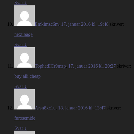
Svar
↓
Emklmzc6m
,
17. januar 2016 kl. 19:48
skriver:
next page
Svar
↓
TophedICr9mzp
,
17. januar 2016 kl. 20:27
skriver:
buy alli cheap
Svar
↓
Arsn8xc1u
,
18. januar 2016 kl. 13:47
skriver:
furosemide
Svar
↓