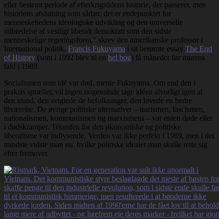
eller bestemt periode af efterkrigstidens historie, der passerer, men ​​
historiens afslutning som sådan: det er endepunktet for
menneskehedens ideologiske udvikling og den universelle
udbredelse af vestligt liberalt demokrati som den sidste
menneskelige regeringsform,” skrev den amerikanske professor i
International politik,
Francis Fukuyama
i sit berømte essay
The End
of History
(som i 1992 blev til en
hel bog
) få måneder før murens
fald i 1989.
Socialismen som idé var død, mente Fukuyama. Om end den i
praksis spræller, vil ingen nogensinde tage idéen alvorligt igen al
den stund, den svigtede de befolkninger, den lovede en bedre
tilværelse. De øvrige politiske alternativer – nazismen, fascismen,
nationalismen, kommunismen og marxismens – var enten døde eller
i dødskramper. Triumfen for den økonomiske og politiske
liberalisme var indlysende. Verden var ikke perfekt i 1989, men i det
mindste vidste man nu, hvilke politiske idealer man skulle rette sig
efter fremover.