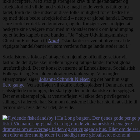
ikke acceptere. Med stadigt strengere krav til miljøstandarder og
arbejdsforhold vil de med vold og magt holde verdens fattige fra
fadet, fordi de ikke indser at disse folks mulighed for et bedre liv –
og med tiden bedre arbejdsforhold – netop er global handel. Deres
store fordel er det lave lønniveau, og det forsøger venstrefløjen at
beskytte sine vælgere mod med misforstået retorik om løndumping
og et fælles kapløb mod bunden. ”Ja,” siger Udviklingsminister
Christian Friis Bach til
Notat
, ”standarder er ved at blive en af de
vigtigste handelsbarrierer, som verdens fattige lande støder ind i.”
Socialisternes fokus på at øge den hjemlige offentlige sektor vil
fastholde det dybe skel mellem rige og fattige lande; fortsat global
uretfærdighed. Det er konsekvenserne af Enhedslistens, Socialistisk
Folkepartis og Socialdemokraternes tankegang. Vi mangler
efterspørgsel siger
Johanne Schmidt-Nielsen
og det har hun sagt
flere gange
. Venstrefløjen vil skaffe arbejdspladser i Danmark med
statsstøttede ordninger, der skal øge den indenlandske efterspørgsel.
Det er et eksempel på, at venstrefløjen vil sikre den privilegerede
stilling, vi allerede har. Som om danskerne ikke har råd til at skifte til
termoruder, hvis det var det, de ville.