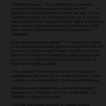
3) Denne afslutning: "Many Westerners have reacted to
recession by seeking to constrain markets and roll
globalisation back in their own countries, and they want to
export these ideas to the developing world, too. It does not
need such advice. It is doing quite nicely, largely thanks to the
same economic principles that helped the developed world
grow rich and could pull the poorest of the poor out of
destitution."
4) Denne interessante beregning: "A 1% increase in incomes
in the most unequal countries produces a mere 0.6% reduction
in poverty; in the most equal countries, it yields a 4.3% cut."
Burde jo få investorer til at arbejde for bedre arbejdsforhold
og et mere fair lønforhold mellem top og bund, da det vil
kunne føre til yderligere profit.
5) Og alligevel: "Most of the credit, however, must go to
capitalism and free trade, for they enable economies to grow
—and it was growth, principally, that has eased destitution."
6) Og kineserne er alligevel dem, der har fået flest ud af
fattigdom. De var ligeglade med FNs udviklingsmål – og
uligheden er vokset kolossalt der.
7) En lille intertekstuel reference til Thomas Hobbes.