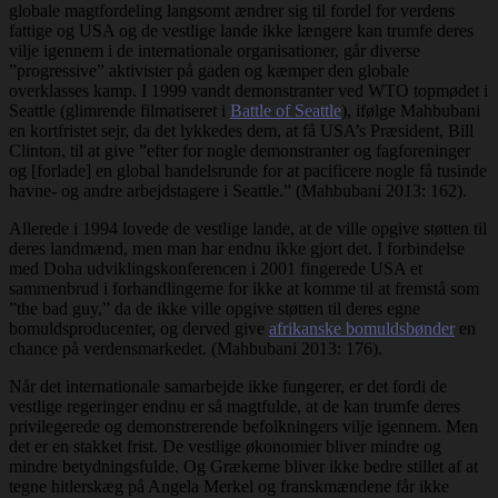
globale magtfordeling langsomt ændrer sig til fordel for verdens
fattige og USA og de vestlige lande ikke længere kan trumfe deres
vilje igennem i de internationale organisationer, går diverse
”progressive” aktivister på gaden og kæmper den globale
overklasses kamp. I 1999 vandt demonstranter ved WTO topmødet i
Seattle (glimrende filmatiseret i
Battle of Seattle
), ifølge Mahbubani
en kortfristet sejr, da det lykkedes dem, at få USA’s Præsident, Bill
Clinton, til at give ”efter for nogle demonstranter og fagforeninger
og [forlade] en global handelsrunde for at pacificere nogle få tusinde
havne- og andre arbejdstagere i Seattle.” (Mahbubani 2013: 162).
Allerede i 1994 lovede de vestlige lande, at de ville opgive støtten til
deres landmænd, men man har endnu ikke gjort det. I forbindelse
med Doha udviklingskonferencen i 2001 fingerede USA et
sammenbrud i forhandlingerne for ikke at komme til at fremstå som
”the bad guy,” da de ikke ville opgive støtten til deres egne
bomuldsproducenter, og derved give
afrikanske bomuldsbønder
en
chance på verdensmarkedet. (Mahbubani 2013: 176).
Når det internationale samarbejde ikke fungerer, er det fordi de
vestlige regeringer endnu er så magtfulde, at de kan trumfe deres
privilegerede og demonstrerende befolkningers vilje igennem. Men
det er en stakket frist. De vestlige økonomier bliver mindre og
mindre betydningsfulde. Og Grækerne bliver ikke bedre stillet af at
tegne hitlerskæg på Angela Merkel og franskmændene får ikke