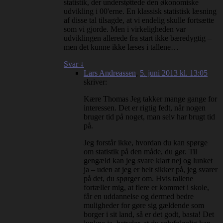
statistik, der understøttede den økonomiske
udvikling i 00'erne. En klassisk statistisk læsning
af disse tal tilsagde, at vi endelig skulle fortsætte
som vi gjorde. Men i virkeligheden var
udviklingen allerede fra start ikke bæredygtig –
men det kunne ikke læses i tallene…
Svar
↓
Lars Andreassen
,
5. juni 2013 kl. 13:05
skriver:
Kære Thomas Jeg takker mange gange for
interessen. Det er rigtig fedt, når nogen
bruger tid på noget, man selv har brugt tid
på.
Jeg forstår ikke, hvordan du kan spørge
om statistik på den måde, du gør. Til
gengæld kan jeg svare klart nej og lunket
ja – uden at jeg er helt sikker på, jeg svarer
på det, du spørger om. Hvis tallene
fortæller mig, at flere er kommet i skole,
får en uddannelse og dermed bedre
muligheder for gøre sig gældende som
borger i sit land, så er det godt, basta! Det