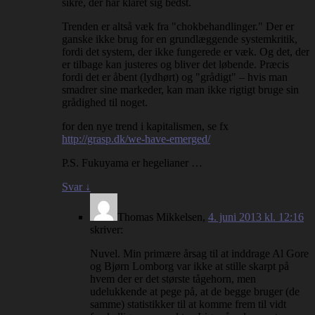
sikre, der har klaret sig bedst.
Trenden er altså væk fra "chokbehandlinger." Der er
ganske ikke brug for en grundlæggende systemkritik,
fordi det system, der ikke fungerede er væk. Og det, der
er tilbage kan justeres og bliver det løbende. Præcis
fordi det er åbent (lydhørt) og "grådigt" – hvis man
smadrer sine markeder, kan man ikke rigtigt bruge sin
grådighed til noget.
for den nye trend i kapitalismen, se fx
http://grasp.dk/we-have-emerged/
P.S. Fukuyama er hegelianer …
Svar
↓
Thomas Mikkelsen
,
4. juni 2013 kl. 12:16
skriver:
Nuvel. Min primære årsag til at inddrage Al Gore
og Bjørn Lomborg var ikke at stille skarpt på
hvem der er det største tågehorn, men
udelukkende at pege på, at de begge bruger (de
samme) statistikker til at komme frem til vidt