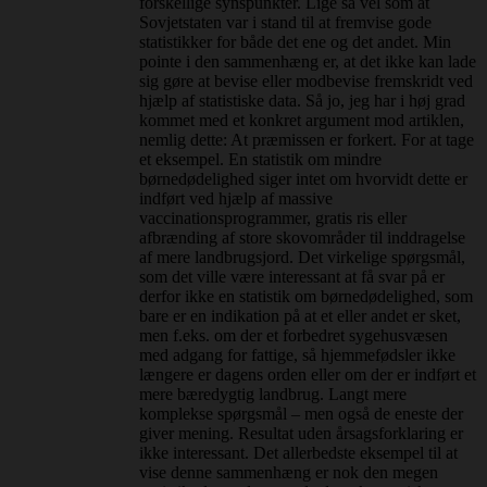
forskellige synspunkter. Lige så vel som at
Sovjetstaten var i stand til at fremvise gode
statistikker for både det ene og det andet. Min
pointe i den sammenhæng er, at det ikke kan lade
sig gøre at bevise eller modbevise fremskridt ved
hjælp af statistiske data. Så jo, jeg har i høj grad
kommet med et konkret argument mod artiklen,
nemlig dette: At præmissen er forkert. For at tage
et eksempel. En statistik om mindre
børnedødelighed siger intet om hvorvidt dette er
indført ved hjælp af massive
vaccinationsprogrammer, gratis ris eller
afbrænding af store skovområder til inddragelse
af mere landbrugsjord. Det virkelige spørgsmål,
som det ville være interessant at få svar på er
derfor ikke en statistik om børnedødelighed, som
bare er en indikation på at et eller andet er sket,
men f.eks. om der et forbedret sygehusvæsen
med adgang for fattige, så hjemmefødsler ikke
længere er dagens orden eller om der er indført et
mere bæredygtig landbrug. Langt mere
komplekse spørgsmål – men også de eneste der
giver mening. Resultat uden årsagsforklaring er
ikke interessant. Det allerbedste eksempel til at
vise denne sammenhæng er nok den megen