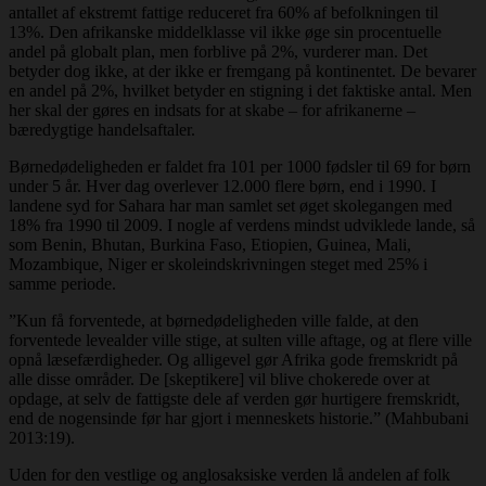
antallet af ekstremt fattige reduceret fra 60% af befolkningen til
13%. Den afrikanske middelklasse vil ikke øge sin procentuelle
andel på globalt plan, men forblive på 2%, vurderer man. Det
betyder dog ikke, at der ikke er fremgang på kontinentet. De bevarer
en andel på 2%, hvilket betyder en stigning i det faktiske antal. Men
her skal der gøres en indsats for at skabe – for afrikanerne –
bæredygtige handelsaftaler.
Børnedødeligheden er faldet fra 101 per 1000 fødsler til 69 for børn
under 5 år. Hver dag overlever 12.000 flere børn, end i 1990. I
landene syd for Sahara har man samlet set øget skolegangen med
18% fra 1990 til 2009. I nogle af verdens mindst udviklede lande, så
som Benin, Bhutan, Burkina Faso, Etiopien, Guinea, Mali,
Mozambique, Niger er skoleindskrivningen steget med 25% i
samme periode.
”Kun få forventede, at børnedødeligheden ville falde, at den
forventede levealder ville stige, at sulten ville aftage, og at flere ville
opnå læsefærdigheder. Og alligevel gør Afrika gode fremskridt på
alle disse områder. De [skeptikere] vil blive chokerede over at
opdage, at selv de fattigste dele af verden gør hurtigere fremskridt,
end de nogensinde før har gjort i menneskets historie.” (Mahbubani
2013:19).
Uden for den vestlige og anglosaksiske verden lå andelen af folk