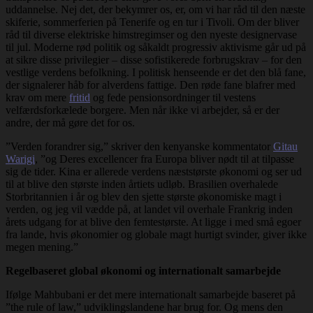
uddannelse. Nej det, der bekymrer os, er, om vi har råd til den næste
skiferie, sommerferien på Tenerife og en tur i Tivoli. Om der bliver
råd til diverse elektriske himstregimser og den nyeste designervase
til jul. Moderne rød politik og såkaldt progressiv aktivisme går ud på
at sikre disse privilegier – disse sofistikerede forbrugskrav – for den
vestlige verdens befolkning. I politisk henseende er det den blå fane,
der signalerer håb for alverdens fattige. Den røde fane blafrer med
krav om mere
fritid
og fede pensionsordninger til vestens
velfærdsforkælede borgere. Men når ikke vi arbejder, så er der
andre, der må gøre det for os.
”Verden forandrer sig,” skriver den kenyanske kommentator
Gitau
Warigi
, ”og Deres excellencer fra Europa bliver nødt til at tilpasse
sig de tider. Kina er allerede verdens næststørste økonomi og ser ud
til at blive den største inden årtiets udløb. Brasilien overhalede
Storbritannien i år og blev den sjette største økonomiske magt i
verden, og jeg vil vædde på, at landet vil overhale Frankrig inden
årets udgang for at blive den femtestørste. At ligge i med små egoer
fra lande, hvis økonomier og globale magt hurtigt svinder, giver ikke
megen mening.”
Regelbaseret global økonomi og internationalt samarbejde
Ifølge Mahbubani er det mere internationalt samarbejde baseret på
”the rule of law,” udviklingslandene har brug for. Og mens den