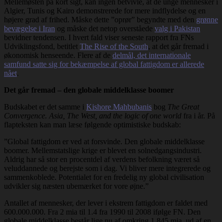
Mellemøsten på kort sigt, kan ingen betvivle, at de unge mennesker i
Algier, Tunis og Kairo demonstrerede for mere indflydelse og en
højere grad af frihed. Måske dette ”oprør” begyndte med den
grønne
bevægelse i Iran
og måske det netop overståede
valg i Pakistan
bevidner tendensen. I hvert fald viser seneste rapport fra FNs
Udviklingsfond, betitlet
The Rise of the South
, at det går fremad i
økonomisk henseende. Flere af de
delmål, det internationale
samfund satte sig for bekæmpelse af global fattigdom er allerede
nået
.
Det går fremad – den globale middelklasse boomer
Budskabet er det samme i
Kishore Mahbubanis
bog
The Great
Convergence. Asia, The West, and the logic of one world
fra i år. På
flapteksten kan man læse følgende optimistiske budskab:
”Global fattigdom er ved at forsvinde. Den globale middelklasse
boomer. Mellemstatslige krige er blevet en solnedgangsindustri.
Aldrig har så stor en procentdel af verdens befolkning været så
veluddannede og berejste som i dag. Vi bliver mere integrerede og
sammenkoblede. Potentialet for en fredelig ny global civilisation
udvikler sig næsten ubemærket for vore øjne.”
Antallet af mennesker, der lever i ekstrem fattigdom er faldet med
600.000.000. Fra 2 mia til 1.4 fra 1990 til 2008 ifølge FN. Den
globale middelklasse består lige nu af omkring 1.845 mia. ud af en