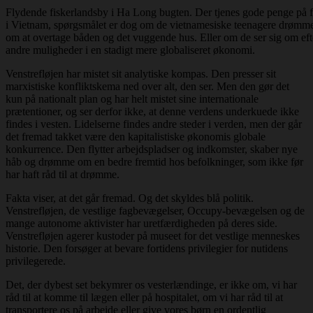
Flydende fiskerlandsby i Ha Long bugten. Der tjenes gode penge på f
i Vietnam, spørgsmålet er dog om de vietnamesiske teenagere drømm
om at overtage båden og det vuggende hus. Eller om de ser sig om eft
andre muligheder i en stadigt mere globaliseret økonomi.
Venstrefløjen har mistet sit analytiske kompas. Den presser sit
marxistiske konfliktskema ned over alt, den ser. Men den gør det
kun på nationalt plan og har helt mistet sine internationale
prætentioner, og ser derfor ikke, at denne verdens underkuede ikke
findes i vesten. Lidelserne findes andre steder i verden, men der går
det fremad takket være den kapitalistiske økonomis globale
konkurrence. Den flytter arbejdspladser og indkomster, skaber nye
håb og drømme om en bedre fremtid hos befolkninger, som ikke før
har haft råd til at drømme.
Fakta viser, at det går fremad. Og det skyldes blå politik.
Venstrefløjen, de vestlige fagbevægelser, Occupy-bevægelsen og de
mange autonome aktivister har uretfærdigheden på deres side.
Venstrefløjen agerer kustoder på museet for det vestlige menneskes
historie. Den forsøger at bevare fortidens privilegier for nutidens
privilegerede.
Det, der dybest set bekymrer os vesterlændinge, er ikke om, vi har
råd til at komme til lægen eller på hospitalet, om vi har råd til at
transportere os på arbejde eller give vores børn en ordentlig