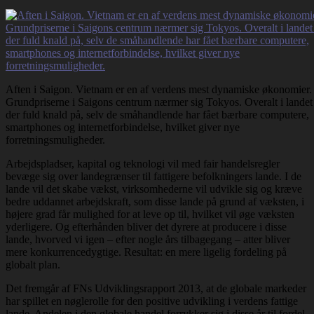
Aften i Saigon. Vietnam er en af verdens mest dynamiske økonomier.
Grundpriserne i Saigons centrum nærmer sig Tokyos. Overalt i landet
der fuld knald på, selv de småhandlende har fået bærbare computere,
smartphones og internetforbindelse, hvilket giver nye
forretningsmuligheder.
Arbejdspladser, kapital og teknologi vil med fair handelsregler
bevæge sig over landegrænser til fattigere befolkningers lande. I de
lande vil det skabe vækst, virksomhederne vil udvikle sig og kræve
bedre uddannet arbejdskraft, som disse lande på grund af væksten, i
højere grad får mulighed for at leve op til, hvilket vil øge væksten
yderligere. Og efterhånden bliver det dyrere at producere i disse
lande, hvorved vi igen – efter nogle års tilbagegang – atter bliver
mere konkurrencedygtige. Resultat: en mere ligelig fordeling på
globalt plan.
Det fremgår af FNs Udviklingsrapport 2013, at de globale markeder
har spillet en nøglerolle for den positive udvikling i verdens fattige
lande. Andelen i den globale handel forrykker sig i disse år til fordel