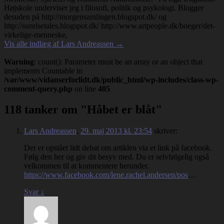
Højskole underviser jeg i filosofi, politik og psykologi. Blogger
desuden på http://morgensamlingen.blogspot.dk/ og
http://sunrisetales.blogspot.dk/ http://www.artpeople.dk/boeger/det-
virkelige-menneske,
Vis alle indlæg af Lars Andreassen
→
Warning
: count(): Parameter must be an array or an object that
implements Countable in
/var/www/vidanserforlidt.dk/public_html/wp-includes/class-wp-
comment-query.php
on line
405
118 tanker om "
Håbet er blåt
"
Lars Andreassen
,
29. maj 2013 kl. 23:54
skriver:
Der er opstået lidt debat om artiklen via et link på facebook.
Følg den her og giv dit besyv med. Du er selvfølgelig også
velkommen til at kommentere herunder.
https://www.facebook.com/lene.rachel.andersen/pos
…
Svar
↓