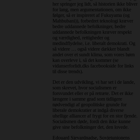
her springer jeg lidt, så historien ikke bliver
for lang, men argumentationen, om ikke
følger, så er inspireret af Fukuyama (og
Mahbubani)), forbedret teknologi kræver
bedre uddannede befolkninger, bedre
uddannede befolkningen kræver respekt
og værdighed, rettigheder og
medindflydelse, i.e. liberalt demokrati. Og
så videre … også videre dækker blandt
andet over et sundt klima, som vores børn
kan overleve i, så det kommer (se
vidanserforlidt.dks facebookside for links
til disse trends).
Det er den udvikling, vi har set i de lande,
som skrevet, hvor socialismen er
forsvundet eller er på retræte. Det er ikke
længere i samme grad som tidligere
nødvendigt af geopolitiske grunde for
liberale demokratier at indgå diverse
uhellige alliancer af frygt for en stor fjende.
Socialismen døde, fordi den ikke kunne
give sine befolkninger det, den lovede.
Edouard Sjevardnadse, Sovjetunionens