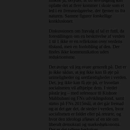
lunkne ja, betyder, at du selvfølgelig kan
opfatte det at flere kommer i skole som et
led i en fremmedgørelse, der fjerner os fra
naturen. Samme figurer forskellige
konklusioner.
Diskussionen om fravalg af tal er futil, da
forestillingen om en beskrivelse af verden
1 til 1 ikke er en refleksion over verdens
tilstand, men en fordobling af den. Der
findes ikke kommunikation uden
reduktionisme.
Det øvrige vil jeg svare generelt på. Det er
jo ikke sådan, at jeg ikke kan få øje på
urimeligheder og uretfærdigheder i verden.
Det, jeg ikke kan få øje på, er hvordan
socialismen vil afhjælpe dem. I stedet
påstår jeg – med reference til Kishore
Mahbubani og FNs udviklingsfond, samt
status på FNs 2015mål, at det går fremad
og at det gør det, de steder i verden, hvor
socialismen er faldet eller på retræte, og
hvor den ideologi afløses af en ide om
liberalt demokrati og markedsøkonomi.
Det er det tallene beskriver.