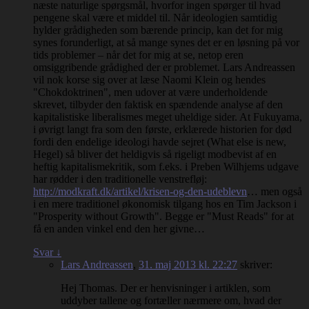
næste naturlige spørgsmål, hvorfor ingen spørger til hvad
pengene skal være et middel til. Når ideologien samtidig
hylder grådigheden som bærende princip, kan det for mig
synes forunderligt, at så mange synes det er en løsning på vor
tids problemer – når det for mig at se, netop eren
omsiggribende grådighed der er problemet. Lars Andreassen
vil nok korse sig over at læse Naomi Klein og hendes
"Chokdoktrinen", men udover at være underholdende
skrevet, tilbyder den faktisk en spændende analyse af den
kapitalistiske liberalismes meget uheldige sider. At Fukuyama,
i øvrigt langt fra som den første, erklærede historien for død
fordi den endelige ideologi havde sejret (What else is new,
Hegel) så bliver det heldigvis så rigeligt modbevist af en
heftig kapitalismekritik, som f.eks. i Preben Wilhjems udgave
har rødder i den traditionelle venstrefløj:
http://modkraft.dk/artikel/krisen-og-den-udeblevn
… men også
i en mere traditionel økonomisk tilgang hos en Tim Jackson i
"Prosperity without Growth". Begge er "Must Reads" for at
få en anden vinkel end den her givne…
Svar
↓
Lars Andreassen
,
31. maj 2013 kl. 22:27
skriver:
Hej Thomas. Der er henvisninger i artiklen, som
uddyber tallene og fortæller nærmere om, hvad der