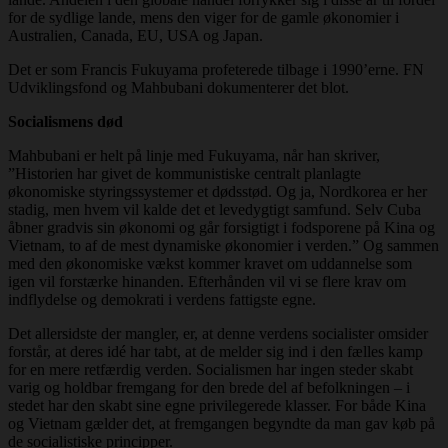
for de sydlige lande, mens den viger for de gamle økonomier i
Australien, Canada, EU, USA og Japan.
Det er som Francis Fukuyama profeterede tilbage i 1990’erne. FN
Udviklingsfond og Mahbubani dokumenterer det blot.
Socialismens død
Mahbubani er helt på linje med Fukuyama, når han skriver,
”Historien har givet de kommunistiske centralt planlagte
økonomiske styringssystemer et dødsstød. Og ja, Nordkorea er her
stadig, men hvem vil kalde det et levedygtigt samfund. Selv Cuba
åbner gradvis sin økonomi og går forsigtigt i fodsporene på Kina og
Vietnam, to af de mest dynamiske økonomier i verden.” Og sammen
med den økonomiske vækst kommer kravet om uddannelse som
igen vil forstærke hinanden. Efterhånden vil vi se flere krav om
indflydelse og demokrati i verdens fattigste egne.
Det allersidste der mangler, er, at denne verdens socialister omsider
forstår, at deres idé har tabt, at de melder sig ind i den fælles kamp
for en mere retfærdig verden. Socialismen har ingen steder skabt
varig og holdbar fremgang for den brede del af befolkningen – i
stedet har den skabt sine egne privilegerede klasser. For både Kina
og Vietnam gælder det, at fremgangen begyndte da man gav køb på
de socialistiske principper.