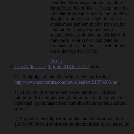
Den der 1% som tyranner kan jeg ikke
rigtig følge. Jeg er ikke 1 af dem, men jeg
vil heller ikke regnes med blandt de 99%.
Jeg tjener muligvis mig selv hjem og en
anelse mere gennem mit liv, men jeg har
ikke råd til så meget som en eneste
sygeplejerske, politibetjent eller lærer til
mine børn, så at vi har hospitaler, en
ordensmagt og uddannelsesinstitutioner,
det takker jeg den 1% for.
Svar
↓
Lars Andreassen
,
1. juni 2013 kl. 22:52
skriver:
Tillad mig lige at linke til en rigtig feel good artikel.
http://www.economist.com/news/leaders/21578665-ne
…
1) 1.000.000.000 færre mennesker, der lever i ekstrem
fattigdom. En kæmpe mængde forældre, der kan give deres
børn mad, og en masse børn som ikke behøver falde sultne i
søvn.
2) En god sandsynlighed for at det kan lykkes at få endnu
1.000.000.000 ud af ekstrem fattigdom inden for de næste 20
år.