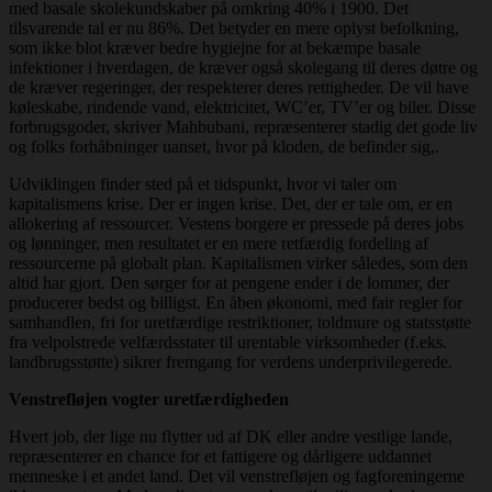
med basale skolekundskaber på omkring 40% i 1900. Det
tilsvarende tal er nu 86%. Det betyder en mere oplyst befolkning,
som ikke blot kræver bedre hygiejne for at bekæmpe basale
infektioner i hverdagen, de kræver også skolegang til deres døtre og
de kræver regeringer, der respekterer deres rettigheder. De vil have
køleskabe, rindende vand, elektricitet, WC’er, TV’er og biler. Disse
forbrugsgoder, skriver Mahbubani, repræsenterer stadig det gode liv
og folks forhåbninger uanset, hvor på kloden, de befinder sig,.
Udviklingen finder sted på et tidspunkt, hvor vi taler om
kapitalismens krise. Der er ingen krise. Det, der er tale om, er en
allokering af ressourcer. Vestens borgere er pressede på deres jobs
og lønninger, men resultatet er en mere retfærdig fordeling af
ressourcerne på globalt plan. Kapitalismen virker således, som den
altid har gjort. Den sørger for at pengene ender i de lommer, der
producerer bedst og billigst. En åben økonomi, med fair regler for
samhandlen, fri for uretfærdige restriktioner, toldmure og statsstøtte
fra velpolstrede velfærdsstater til urentable virksomheder (f.eks.
landbrugsstøtte) sikrer fremgang for verdens underprivilegerede.
Venstrefløjen vogter uretfærdigheden
Hvert job, der lige nu flytter ud af DK eller andre vestlige lande,
repræsenterer en chance for et fattigere og dårligere uddannet
menneske i et andet land. Det vil venstrefløjen og fagforeningerne