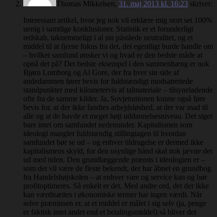
Thomas Mikkelsen
,
31. maj 2013 kl. 16:23
skriver:
Interessant artikel, hvor jeg nok vil erklære mig stort set 100%
uenig i samtlige konklusioner. Statistik er et forunderligt
redskab, taknemmeligt i al sin påståede neutralitet, og et
middel til at fjerne fokus fra det, det egentligt burde handle om
– hvilket samfund ønsker vi og hvad er den bedste måde at
opnå det på? Det bedste eksempel i den sammenhæng er nok
Bjørn Lomborg og Al Gore, der fra hver sin side af
andedammen fører bevis for fuldstændigt modsatrettede
standpunkter med kilometervis af talmateriale – tilsyneladende
ofte fra de samme kilder. Ja, Sovjetunionen kunne også føre
bevis for, at der ikke fandtes arbejdsløshed, at der var mad til
alle og at de havde et meget højt uddannelsesniveau. Det siger
bare intet om samfundet nedenunder. Kapitalismen som
ideologi mangler fuldstændig stillingtagen til hvordan
samfundet bør se ud – og enhver tildragelse er dermed ikke
kapitalismens skyld, for den usynlige hånd skal nok jævne det
ud med tiden. Den grundlæggende præmis i ideologien er –
som det vil være de fleste bekendt, der har åbnet en grundbog
fra Handelshøjskolen – at enhver vare og service kan og bør
profitoptimeres. Så enkelt er det. Med andre ord, det der ikke
kan værdisættes i økonomiske termer har ingen værdi. Når
selve præmissen er, at et middel er målet i sig selv (ja, penge
er faktisk intet andet end et betalingsmiddel) så bliver det