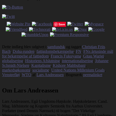
Save
Dette indlæg blev udgivet i
samfundsk
og tagget
Christian Friis
Bach
,
Doha-runden
,
fattigdomsbekæmpelse
,
FN
,
FNs årtusinde mål
for bekæmpelse af fattigdom
,
Francis Fukuyama
,
Gitau Warigi
,
globalisering
,
Historiens Afslutning
,
internationalisering
,
Johanne
Schmidt-Nielsen
,
Kapitalisme
,
Kishore Mahbubani
,
markedsøkonomi
,
socialisme
,
United Nations Millenium Goals
,
Venstrefløj
,
WTO
af
Lars Andreassen
. Bogmærk
permalinket
.
Om Lars Andreassen
Lars Andreassen, Egå Ungdoms-Højskole. Højskolelærer. Cand.
Mag. Idéhistorie og Kognitiv Semiotik fra Aarhus Universitet.
Forfatter (med Dennis Nørmark) til bogen ”Det Virkelige
Menneske. Sjælens og Kulturens Naturhistorie.” På Egå Ungdoms-