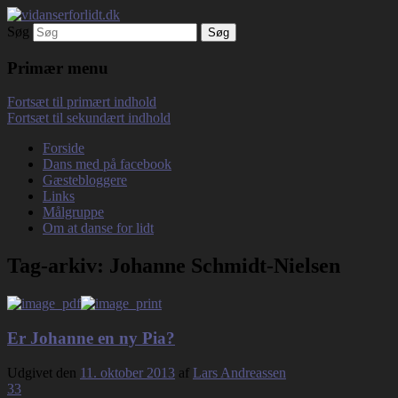
Søg
Debatterende tekster med filosofisk tilsnit
vidanserforlidt.dk
om hverdagens glæder og genvordigheder
Primær menu
Fortsæt til primært indhold
Fortsæt til sekundært indhold
Forside
Dans med på facebook
Gæstebloggere
Links
Målgruppe
Om at danse for lidt
Tag-arkiv:
Johanne Schmidt-Nielsen
Er Johanne en ny Pia?
Udgivet den
11. oktober 2013
af
Lars Andreassen
33