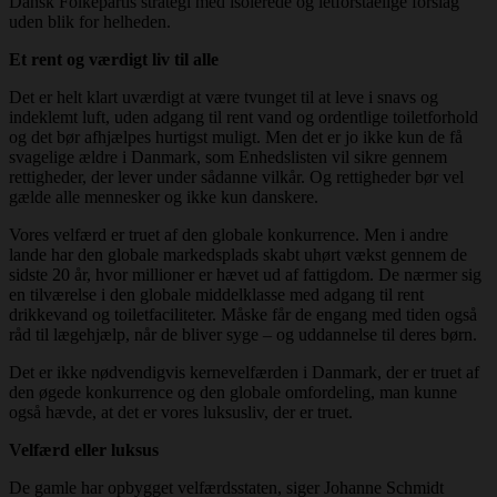
Dansk Folkepartis strategi med isolerede og letforståelige forslag
uden blik for helheden.
Et rent og værdigt liv til alle
Det er helt klart uværdigt at være tvunget til at leve i snavs og
indeklemt luft, uden adgang til rent vand og ordentlige toiletforhold
og det bør afhjælpes hurtigst muligt. Men det er jo ikke kun de få
svagelige ældre i Danmark, som Enhedslisten vil sikre gennem
rettigheder, der lever under sådanne vilkår. Og rettigheder bør vel
gælde alle mennesker og ikke kun danskere.
Vores velfærd er truet af den globale konkurrence. Men i andre
lande har den globale markedsplads skabt uhørt vækst gennem de
sidste 20 år, hvor millioner er hævet ud af fattigdom. De nærmer sig
en tilværelse i den globale middelklasse med adgang til rent
drikkevand og toiletfaciliteter. Måske får de engang med tiden også
råd til lægehjælp, når de bliver syge – og uddannelse til deres børn.
Det er ikke nødvendigvis kernevelfærden i Danmark, der er truet af
den øgede konkurrence og den globale omfordeling, man kunne
også hævde, at det er vores luksusliv, der er truet.
Velfærd eller luksus
De gamle har opbygget velfærdsstaten, siger Johanne Schmidt