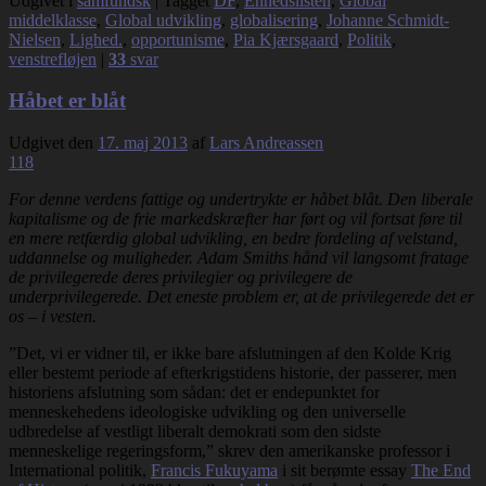
Udgivet i
samfundsk
|
Tagget
DF
,
Enhedslisten
,
Global
middelklasse
,
Global udvikling
,
globalisering
,
Johanne Schmidt-
Nielsen
,
Lighed.
,
opportunisme
,
Pia Kjærsgaard
,
Politik
,
venstrefløjen
|
33
svar
Håbet er blåt
Udgivet den
17. maj 2013
af
Lars Andreassen
118
For denne verdens fattige og undertrykte er håbet blåt.
Den liberale
kapitalisme og de frie markedskræfter
har ført og vil fortsat føre til
en mere retfærdig global udvikling, en bedre fordeling af velstand,
uddannelse og muligheder. Adam Smiths hånd vil langsomt fratage
de privilegerede deres privilegier og privilegere de
underprivilegerede. Det eneste problem er, at de privilegerede det er
os – i vesten.
”Det, vi er vidner til, er ikke bare afslutningen af ​​den Kolde Krig
eller bestemt periode af efterkrigstidens historie, der passerer, men ​​
historiens afslutning som sådan: det er endepunktet for
menneskehedens ideologiske udvikling og den universelle
udbredelse af vestligt liberalt demokrati som den sidste
menneskelige regeringsform,” skrev den amerikanske professor i
International politik,
Francis Fukuyama
i sit berømte essay
The End