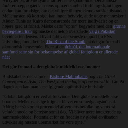
Alt tyder på, at Fukuyama får ret i sine spådomme. Det arabiske
forår er næppe gået læserens opmærksomhed forbi, og skønt ingen
endnu kan forudsige, om det vil føre til mere demokratiske tilstande i
Mellemøsten på kort sigt, kan ingen betvivle, at de unge mennesker i
Algier, Tunis og Kairo demonstrerede for mere indflydelse og en
højere grad af frihed. Måske dette ”oprør” begyndte med den
grønne
bevægelse i Iran
og måske det netop overståede
valg i Pakistan
bevidner tendensen. I hvert fald viser seneste rapport fra FNs
Udviklingsfond, betitlet
The Rise of the South
, at det går fremad i
økonomisk henseende. Flere af de
delmål, det internationale
samfund satte sig for bekæmpelse af global fattigdom er allerede
nået
.
Det går fremad – den globale middelklasse boomer
Budskabet er det samme i
Kishore Mahbubanis
bog
The Great
Convergence. Asia, The West, and the logic of one world
fra i år. På
flapteksten kan man læse følgende optimistiske budskab:
”Global fattigdom er ved at forsvinde. Den globale middelklasse
boomer. Mellemstatslige krige er blevet en solnedgangsindustri.
Aldrig har så stor en procentdel af verdens befolkning været så
veluddannede og berejste som i dag. Vi bliver mere integrerede og
sammenkoblede. Potentialet for en fredelig ny global civilisation
udvikler sig næsten ubemærket for vore øjne.”