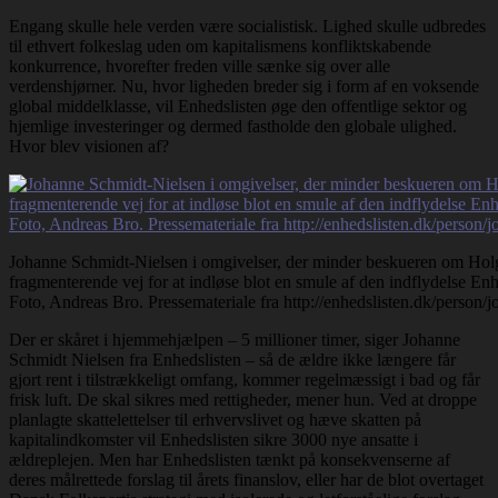
Engang skulle hele verden være socialistisk. Lighed skulle udbredes
til ethvert folkeslag uden om kapitalismens konfliktskabende
konkurrence, hvorefter freden ville sænke sig over alle
verdenshjørner. Nu, hvor ligheden breder sig i form af en voksende
global middelklasse, vil Enhedslisten øge den offentlige sektor og
hjemlige investeringer og dermed fastholde den globale ulighed.
Hvor blev visionen af?
Johanne Schmidt-Nielsen i omgivelser, der minder beskueren om Holg
fragmenterende vej for at indløse blot en smule af den indflydelse Enhed
Foto, Andreas Bro. Pressemateriale fra http://enhedslisten.dk/person/
Der er skåret i hjemmehjælpen – 5 millioner timer, siger Johanne
Schmidt Nielsen fra Enhedslisten – så de ældre ikke længere får
gjort rent i tilstrækkeligt omfang, kommer regelmæssigt i bad og får
frisk luft. De skal sikres med rettigheder, mener hun. Ved at droppe
planlagte skattelettelser til erhvervslivet og hæve skatten på
kapitalindkomster vil Enhedslisten sikre 3000 nye ansatte i
ældreplejen. Men har Enhedslisten tænkt på konsekvenserne af
deres målrettede forslag til årets finanslov, eller har de blot overtaget