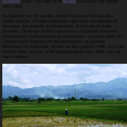
of History
(som i 1992 blev til en
hel bog
) få måneder før murens
fald i 1989.
Socialismen som idé var død, mente Fukuyama. Om end den i
praksis spræller, vil ingen nogensinde tage idéen alvorligt igen al
den stund, den svigtede de befolkninger, den lovede en bedre
tilværelse. De øvrige politiske alternativer – nazismen, fascismen,
nationalismen, kommunismen og marxismens – var enten døde eller
i dødskramper. Triumfen for den økonomiske og politiske
liberalisme var indlysende. Verden var ikke perfekt i 1989, men i det
mindste vidste man nu, hvilke politiske idealer man skulle rette sig
efter fremover.