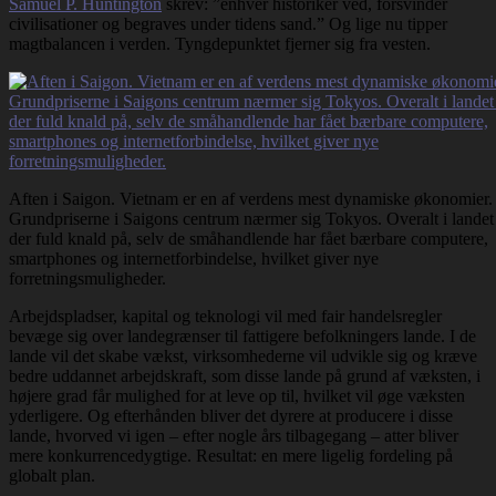
Samuel P. Huntington
skrev: ”enhver historiker ved, forsvinder
civilisationer og begraves under tidens sand.” Og lige nu tipper
magtbalancen i verden. Tyngdepunktet fjerner sig fra vesten.
Aften i Saigon. Vietnam er en af verdens mest dynamiske økonomier.
Grundpriserne i Saigons centrum nærmer sig Tokyos. Overalt i landet
der fuld knald på, selv de småhandlende har fået bærbare computere,
smartphones og internetforbindelse, hvilket giver nye
forretningsmuligheder.
Arbejdspladser, kapital og teknologi vil med fair handelsregler
bevæge sig over landegrænser til fattigere befolkningers lande. I de
lande vil det skabe vækst, virksomhederne vil udvikle sig og kræve
bedre uddannet arbejdskraft, som disse lande på grund af væksten, i
højere grad får mulighed for at leve op til, hvilket vil øge væksten
yderligere. Og efterhånden bliver det dyrere at producere i disse
lande, hvorved vi igen – efter nogle års tilbagegang – atter bliver
mere konkurrencedygtige. Resultat: en mere ligelig fordeling på
globalt plan.