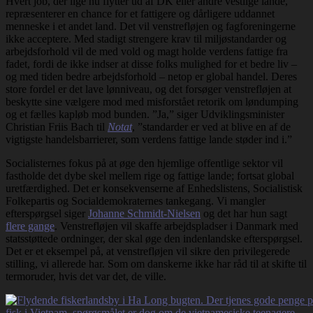
Hvert job, der lige nu flytter ud af DK eller andre vestlige lande,
repræsenterer en chance for et fattigere og dårligere uddannet
menneske i et andet land. Det vil venstrefløjen og fagforeningerne
ikke acceptere. Med stadigt strengere krav til miljøstandarder og
arbejdsforhold vil de med vold og magt holde verdens fattige fra
fadet, fordi de ikke indser at disse folks mulighed for et bedre liv –
og med tiden bedre arbejdsforhold – netop er global handel. Deres
store fordel er det lave lønniveau, og det forsøger venstrefløjen at
beskytte sine vælgere mod med misforstået retorik om løndumping
og et fælles kapløb mod bunden. ”Ja,” siger Udviklingsminister
Christian Friis Bach til
Notat
, ”standarder er ved at blive en af de
vigtigste handelsbarrierer, som verdens fattige lande støder ind i.”
Socialisternes fokus på at øge den hjemlige offentlige sektor vil
fastholde det dybe skel mellem rige og fattige lande; fortsat global
uretfærdighed. Det er konsekvenserne af Enhedslistens, Socialistisk
Folkepartis og Socialdemokraternes tankegang. Vi mangler
efterspørgsel siger
Johanne Schmidt-Nielsen
og det har hun sagt
flere gange
. Venstrefløjen vil skaffe arbejdspladser i Danmark med
statsstøttede ordninger, der skal øge den indenlandske efterspørgsel.
Det er et eksempel på, at venstrefløjen vil sikre den privilegerede
stilling, vi allerede har. Som om danskerne ikke har råd til at skifte til
termoruder, hvis det var det, de ville.