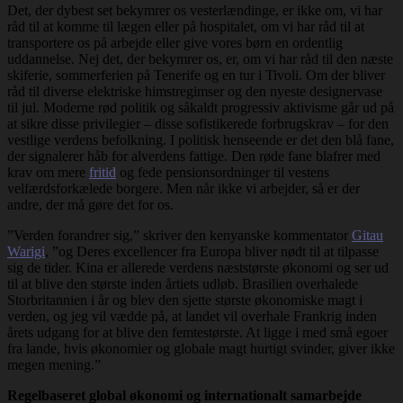
Det, der dybest set bekymrer os vesterlændinge, er ikke om, vi har
råd til at komme til lægen eller på hospitalet, om vi har råd til at
transportere os på arbejde eller give vores børn en ordentlig
uddannelse. Nej det, der bekymrer os, er, om vi har råd til den næste
skiferie, sommerferien på Tenerife og en tur i Tivoli. Om der bliver
råd til diverse elektriske himstregimser og den nyeste designervase
til jul. Moderne rød politik og såkaldt progressiv aktivisme går ud på
at sikre disse privilegier – disse sofistikerede forbrugskrav – for den
vestlige verdens befolkning. I politisk henseende er det den blå fane,
der signalerer håb for alverdens fattige. Den røde fane blafrer med
krav om mere
fritid
og fede pensionsordninger til vestens
velfærdsforkælede borgere. Men når ikke vi arbejder, så er der
andre, der må gøre det for os.
”Verden forandrer sig,” skriver den kenyanske kommentator
Gitau
Warigi
, ”og Deres excellencer fra Europa bliver nødt til at tilpasse
sig de tider. Kina er allerede verdens næststørste økonomi og ser ud
til at blive den største inden årtiets udløb. Brasilien overhalede
Storbritannien i år og blev den sjette største økonomiske magt i
verden, og jeg vil vædde på, at landet vil overhale Frankrig inden
årets udgang for at blive den femtestørste. At ligge i med små egoer
fra lande, hvis økonomier og globale magt hurtigt svinder, giver ikke
megen mening.”
Regelbaseret global økonomi og internationalt samarbejde