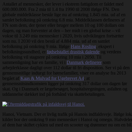
Antallet af mennesker, der lever i ekstrem fattigdom er faldet med
600.000.000. Fra 2 mia til 1.4 fra 1990 til 2008 ifølge FN. Den
globale middelklasse består lige nu af omkring 1.845 mia. ud af en
samlet befolkning på omkring 6.8 mia. Middelklassen defineres af
FN som dem, der tjener eller bruger mellem 10 og 100 dollars om
dagen, og man forventer at den – her midt i en global krise – vil
vokse til 3.249 mia mennesker i 2020, hvis udviklingen fortsætter
som nu. I 2030 vil den bestå af 4.884 mia. ud af en samlet
befolkning på omkring 9 mia. Ifølge
Hans Rosling
, ekspert i
befolkningssundhed, er
fødselstallet drastisk dalende
og verdens
befolkning vil stagnere på omkring 10 mia i 2050. Til
sammenligning har en familie, vi i
Danmark definerer
som
arbejderklasse dagligt over 112 dollar til fri disposition. Ser vi på den
gennemsnitlige indtægt for børnefamilier, viser en analyse fra 2013
begået af
Kaas & Mulvad for Ugebrevet A4
, at
gennemsnitsindkomsten ligger på omkring 317 dollar om dagen før
skat. Og i Danmark er lægebesøget, hospitalsregningen, asfalten og
uddannelse dækket ind på forhånd via skattebetalingen.
Hanoi, Vietnam. Der er livlig trafik på Hanois indfaldsveje. Ifølge lok
kilder bor der omkring 9 mio mennesker i Hanoi og omegn. Halvdele
af dem har skiftet cyklen ud med en scooter og drømmer nu om en bil