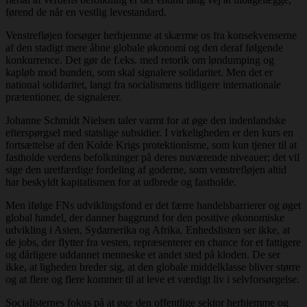
førend de når en vestlig levestandard.
Venstrefløjen forsøger herhjemme at skærme os fra konsekvenserne
af den stadigt mere åbne globale økonomi og den deraf følgende
konkurrence. Det gør de f.eks. med retorik om løndumping og
kapløb mod bunden, som skal signalere solidaritet. Men det er
national solidaritet, langt fra socialismens tidligere internationale
prætentioner, de signalerer.
Johanne Schmidt Nielsen taler varmt for at øge den indenlandske
efterspørgsel med statslige subsidier. I virkeligheden er den kurs en
fortsættelse af den Kolde Krigs protektionisme, som kun tjener til at
fastholde verdens befolkninger på deres nuværende niveauer; det vil
sige den uretfærdige fordeling af goderne, som venstrefløjen altid
har beskyldt kapitalismen for at udbrede og fastholde.
Men ifølge FNs udviklingsfond er det færre handelsbarrierer og øget
global handel, der danner baggrund for den positive økonomiske
udvikling i Asien, Sydamerika og Afrika. Enhedslisten ser ikke, at
de jobs, der flytter fra vesten, repræsenterer en chance for et fattigere
og dårligere uddannet menneske et andet sted på kloden. De ser
ikke, at ligheden breder sig, at den globale middelklasse bliver større
og at flere og flere kommer til at leve et værdigt liv i selvforsørgelse.
Socialisternes fokus på at øge den offentlige sektor herhjemme og