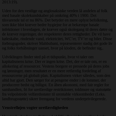
2013:19).
Uden for den vestlige og anglosaksiske verden lå andelen af folk
med basale skolekundskaber på omkring 40% i 1900. Det
tilsvarende tal er nu 86%. Det betyder en mere oplyst befolkning,
som ikke blot kræver bedre hygiejne for at bekæmpe basale
infektioner i hverdagen, de kræver også skolegang til deres døtre og
de kræver regeringer, der respekterer deres rettigheder. De vil have
køleskabe, rindende vand, elektricitet, WC’er, TV’er og biler. Disse
forbrugsgoder, skriver Mahbubani, repræsenterer stadig det gode liv
og folks forhåbninger uanset, hvor på kloden, de befinder sig,.
Udviklingen finder sted på et tidspunkt, hvor vi taler om
kapitalismens krise. Der er ingen krise. Det, der er tale om, er en
allokering af ressourcer. Vestens borgere er pressede på deres jobs
og lønninger, men resultatet er en mere retfærdig fordeling af
ressourcerne på globalt plan. Kapitalismen virker således, som den
altid har gjort. Den sørger for at pengene ender i de lommer, der
producerer bedst og billigst. En åben økonomi, med fair regler for
samhandlen, fri for uretfærdige restriktioner, toldmure og statsstøtte
fra velpolstrede velfærdsstater til urentable virksomheder (f.eks.
landbrugsstøtte) sikrer fremgang for verdens underprivilegerede.
Venstrefløjen vogter uretfærdigheden