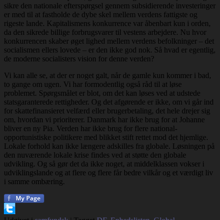
sikre den nationale efterspørgsel gennem subsidierende investeringer
er med til at fastholde de dybe skel mellem verdens fattigste og
rigeste lande. Kapitalismens konkurrence var åbenbart kun i orden,
da den sikrede billige forbrugsvarer til vestens arbejdere. Nu hvor
konkurrencen skaber øget lighed mellem verdens befolkninger – det
socialismen ellers lovede – er den ikke god nok. Så hvad er egentlig,
de moderne socialisters vision for denne verden?
Vi kan alle se, at der er noget galt, når de gamle kun kommer i bad,
to gange om ugen. Vi har formodentlig også råd til at løse
problemet. Spørgsmålet er blot, om det kan løses ved at udstede
statsgaranterede rettigheder. Og det afgørende er ikke, om vi går ind
for skattefinansieret velfærd eller brugerbetaling, det hele drejer sig
om, hvordan vi prioriterer. Danmark har ikke brug for at Johanne
bliver en ny Pia. Verden har ikke brug for flere national-
opportunistiske politikere med blikket stift rettet mod det hjemlige.
Lokale forhold kan ikke længere adskilles fra globale. Løsningen på
den nuværende lokale krise findes ved at støtte den globale
udvikling. Og så gør det da ikke noget, at middelklassen vokser i
udviklingslande og at flere og flere får bedre vilkår og et værdigt liv
i samme ombæring.