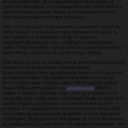
det er en stakket frist. De vestlige økonomier bliver mindre og
mindre betydningsfulde. Og Grækerne bliver ikke bedre stillet af at
tegne hitlerskæg på Angela Merkel og franskmændene får ikke
deres industri tilbage af at besætte fabrikkerne.
Mens vi i vesten leger ”civilisationernes sammenstød” og med alle
midler forsøger at beskytte vores egne økonomier, har Indien og
Kina fundet ud af at samarbejde om de for dem store
betydningsfulde ting, som f.eks. udviklingen af olieindustrien i
Sudan. ”Kina foretrækker ”the big stuff” som passer Afrika bedre,”
skriver Warigi. Europa kan så specialisere sig i småting.
Både Indien og Kina har sammen med de øvrige udviklingslande en
interesse i et åbent regelbaseret og styrket globalt
handelssamarbejde, åbent og regelbaseret således at USA og vesten
ikke kan trumfe deres vilje igennem ved at vride armen om på
diverse svagere stater i bilaterale aftaler. Når de sammen med de
øvrige BRIKS-lande foreslår en ny
udviklingsbank
(BRIKS-
landene er Brasilien, Rusland, Indien, Kina og Sydafrika), er det
nok på tide at de vestlige landes befolkninger får øjnene op for deres
dalende betydning og begynder at se med friske øjne på deres
privilegier. FN-organisationerne repræsenterer for de fattige et lov-
baseret internationalt samarbejde og dermed en vej til mere global
retfærdighed. Til gengæld viser dokumenter fra wiki-leaks at vesten
og i særlig grad USA modarbejder FNs agenda i så henseende. Som