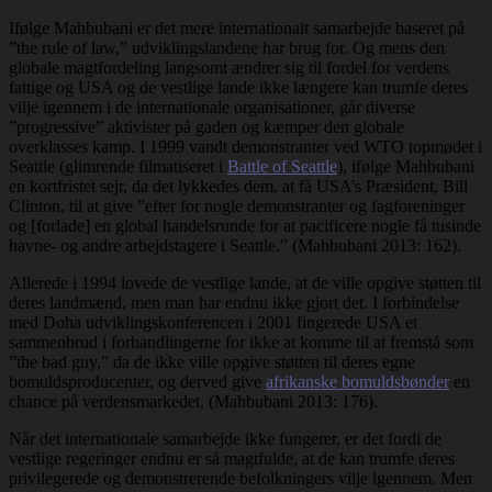
Ifølge Mahbubani er det mere internationalt samarbejde baseret på
”the rule of law,” udviklingslandene har brug for. Og mens den
globale magtfordeling langsomt ændrer sig til fordel for verdens
fattige og USA og de vestlige lande ikke længere kan trumfe deres
vilje igennem i de internationale organisationer, går diverse
”progressive” aktivister på gaden og kæmper den globale
overklasses kamp. I 1999 vandt demonstranter ved WTO topmødet i
Seattle (glimrende filmatiseret i
Battle of Seattle
), ifølge Mahbubani
en kortfristet sejr, da det lykkedes dem, at få USA’s Præsident, Bill
Clinton, til at give ”efter for nogle demonstranter og fagforeninger
og [forlade] en global handelsrunde for at pacificere nogle få tusinde
havne- og andre arbejdstagere i Seattle.” (Mahbubani 2013: 162).
Allerede i 1994 lovede de vestlige lande, at de ville opgive støtten til
deres landmænd, men man har endnu ikke gjort det. I forbindelse
med Doha udviklingskonferencen i 2001 fingerede USA et
sammenbrud i forhandlingerne for ikke at komme til at fremstå som
”the bad guy,” da de ikke ville opgive støtten til deres egne
bomuldsproducenter, og derved give
afrikanske bomuldsbønder
en
chance på verdensmarkedet. (Mahbubani 2013: 176).
Når det internationale samarbejde ikke fungerer, er det fordi de
vestlige regeringer endnu er så magtfulde, at de kan trumfe deres
privilegerede og demonstrerende befolkningers vilje igennem. Men