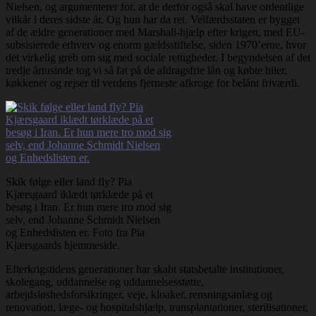
Nielsen, og argumenterer for, at de derfor også skal have ordentlige
vilkår i deres sidste år. Og hun har da ret. Velfærdsstaten er bygget
af de ældre generationer med Marshall-hjælp efter krigen, med EU-
subsisierede erhverv og enorm gældsstiftelse, siden 1970’erne, hvor
det virkelig greb om sig med sociale rettigheder. I begyndelsen af det
tredje årtusinde tog vi så fat på de afdragsfrie lån og købte biler,
køkkener og rejser til verdens fjerneste afkroge for belånt friværdi.
Skik følge eller land fly? Pia
Kjærsgaard iklædt tørklæde på et
besøg i Iran. Er hun mere tro mod sig
selv, end Johanne Schmidt Nielsen
og Enhedslisten er. Foto fra Pia
Kjærsgaards hjemmeside.
Efterkrigstidens generationer har skabt statsbetalte institutioner,
skolegang, uddannelse og uddannelsesstøtte,
arbejdsløshedsforsikringer, veje, kloaker, rensningsanlæg og
renovation, læge- og hospitalshjælp, transplantationer, sterilisationer,