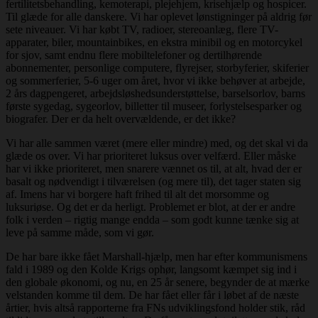
fertilitetsbehandling, kemoterapi, plejehjem, krisehjælp og hospicer.
Til glæde for alle danskere. Vi har oplevet lønstigninger på aldrig før
sete niveauer. Vi har købt TV, radioer, stereoanlæg, flere TV-
apparater, biler, mountainbikes, en ekstra minibil og en motorcykel
for sjov, samt endnu flere mobiltelefoner og dertilhørende
abonnementer, personlige computere, flyrejser, storbyferier, skiferier
og sommerferier, 5-6 uger om året, hvor vi ikke behøver at arbejde,
2 års dagpengeret, arbejdsløshedsunderstøttelse, barselsorlov, barns
første sygedag, sygeorlov, billetter til museer, forlystelsesparker og
biografer. Der er da helt overvældende, er det ikke?
Vi har alle sammen været (mere eller mindre) med, og det skal vi da
glæde os over. Vi har prioriteret luksus over velfærd. Eller måske
har vi ikke prioriteret, men snarere vænnet os til, at alt, hvad der er
basalt og nødvendigt i tilværelsen (og mere til), det tager staten sig
af. Imens har vi borgere haft frihed til alt det morsomme og
luksuriøse. Og det er da herligt. Problemet er blot, at der er andre
folk i verden – rigtig mange endda – som godt kunne tænke sig at
leve på samme måde, som vi gør.
De har bare ikke fået Marshall-hjælp, men har efter kommunismens
fald i 1989 og den Kolde Krigs ophør, langsomt kæmpet sig ind i
den globale økonomi, og nu, en 25 år senere, begynder de at mærke
velstanden komme til dem. De har fået eller får i løbet af de næste
årtier, hvis altså rapporterne fra FNs udviklingsfond holder stik, råd