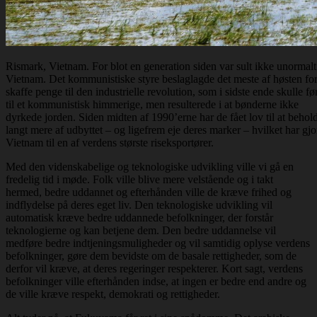
Rismark, Vietnam. For blot en generation siden var sult ikke unormalt
Vietnam. Det kommunistiske styre beslaglagde det meste af høsten for
skaffe penge til den industrielle revolution, som i sidste ende skulle fø
til et kommunistisk himmerige, men resulterede i at bønderne ikke
dyrkede jorden. Siden midten af 1990’erne har de fået lov til at behol
langt mere af udbyttet – og ligefrem eje deres marker – hvilket har gjo
Vietnam til en af verdens største riseksportører.
Med den videnskabelige og teknologiske udvikling ville vi gå en
fredelig tid i møde. Folk ville blive mere velstående og i takt
hermed, bedre uddannet og efterhånden ville de kræve frihed og
indflydelse på deres eget liv. Den teknologiske udvikling vil
automatisk kræve bedre uddannede befolkninger, der forstår
teknologierne og kan betjene dem. Den bedre uddannelse vil
medføre bedre indtjeningsmuligheder og vil samtidig oplyse verdens
befolkninger, gøre dem bevidste om de basale rettigheder, som de
derfor vil kræve, at deres regeringer respekterer. Kort sagt, verdens
befolkninger ville efterhånden indse, at ingen er bedre end andre og
de ville kræve respekt, demokrati og rettigheder.