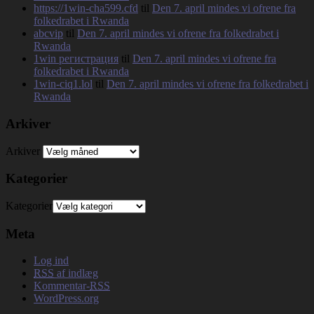
https://1win-cha599.cfd
til
Den 7. april mindes vi ofrene fra
folkedrabet i Rwanda
abcvip
til
Den 7. april mindes vi ofrene fra folkedrabet i
Rwanda
1win регистрация
til
Den 7. april mindes vi ofrene fra
folkedrabet i Rwanda
1win-ciq1.lol
til
Den 7. april mindes vi ofrene fra folkedrabet i
Rwanda
Arkiver
Arkiver
Kategorier
Kategorier
Meta
Log ind
RSS
af indlæg
Kommentar-
RSS
WordPress.org