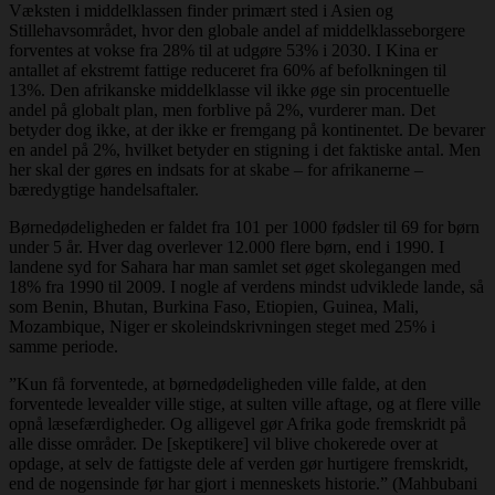
Væksten i middelklassen finder primært sted i Asien og
Stillehavsområdet, hvor den globale andel af middelklasseborgere
forventes at vokse fra 28% til at udgøre 53% i 2030. I Kina er
antallet af ekstremt fattige reduceret fra 60% af befolkningen til
13%. Den afrikanske middelklasse vil ikke øge sin procentuelle
andel på globalt plan, men forblive på 2%, vurderer man. Det
betyder dog ikke, at der ikke er fremgang på kontinentet. De bevarer
en andel på 2%, hvilket betyder en stigning i det faktiske antal. Men
her skal der gøres en indsats for at skabe – for afrikanerne –
bæredygtige handelsaftaler.
Børnedødeligheden er faldet fra 101 per 1000 fødsler til 69 for børn
under 5 år. Hver dag overlever 12.000 flere børn, end i 1990. I
landene syd for Sahara har man samlet set øget skolegangen med
18% fra 1990 til 2009. I nogle af verdens mindst udviklede lande, så
som Benin, Bhutan, Burkina Faso, Etiopien, Guinea, Mali,
Mozambique, Niger er skoleindskrivningen steget med 25% i
samme periode.
”Kun få forventede, at børnedødeligheden ville falde, at den
forventede levealder ville stige, at sulten ville aftage, og at flere ville
opnå læsefærdigheder. Og alligevel gør Afrika gode fremskridt på
alle disse områder. De [skeptikere] vil blive chokerede over at
opdage, at selv de fattigste dele af verden gør hurtigere fremskridt,
end de nogensinde før har gjort i menneskets historie.” (Mahbubani