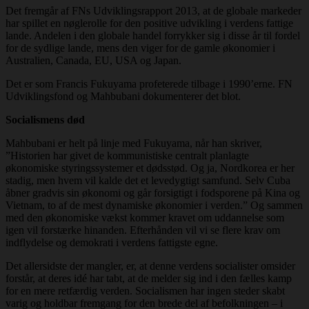
Det fremgår af FNs Udviklingsrapport 2013, at de globale markeder
har spillet en nøglerolle for den positive udvikling i verdens fattige
lande. Andelen i den globale handel forrykker sig i disse år til fordel
for de sydlige lande, mens den viger for de gamle økonomier i
Australien, Canada, EU, USA og Japan.
Det er som Francis Fukuyama profeterede tilbage i 1990’erne. FN
Udviklingsfond og Mahbubani dokumenterer det blot.
Socialismens død
Mahbubani er helt på linje med Fukuyama, når han skriver,
”Historien har givet de kommunistiske centralt planlagte
økonomiske styringssystemer et dødsstød. Og ja, Nordkorea er her
stadig, men hvem vil kalde det et levedygtigt samfund. Selv Cuba
åbner gradvis sin økonomi og går forsigtigt i fodsporene på Kina og
Vietnam, to af de mest dynamiske økonomier i verden.” Og sammen
med den økonomiske vækst kommer kravet om uddannelse som
igen vil forstærke hinanden. Efterhånden vil vi se flere krav om
indflydelse og demokrati i verdens fattigste egne.
Det allersidste der mangler, er, at denne verdens socialister omsider
forstår, at deres idé har tabt, at de melder sig ind i den fælles kamp
for en mere retfærdig verden. Socialismen har ingen steder skabt
varig og holdbar fremgang for den brede del af befolkningen – i