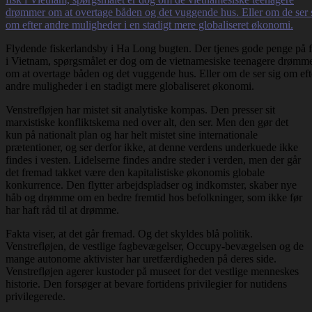
Flydende fiskerlandsby i Ha Long bugten. Der tjenes gode penge på f
i Vietnam, spørgsmålet er dog om de vietnamesiske teenagere drømm
om at overtage båden og det vuggende hus. Eller om de ser sig om eft
andre muligheder i en stadigt mere globaliseret økonomi.
Venstrefløjen har mistet sit analytiske kompas. Den presser sit
marxistiske konfliktskema ned over alt, den ser. Men den gør det
kun på nationalt plan og har helt mistet sine internationale
prætentioner, og ser derfor ikke, at denne verdens underkuede ikke
findes i vesten. Lidelserne findes andre steder i verden, men der går
det fremad takket være den kapitalistiske økonomis globale
konkurrence. Den flytter arbejdspladser og indkomster, skaber nye
håb og drømme om en bedre fremtid hos befolkninger, som ikke før
har haft råd til at drømme.
Fakta viser, at det går fremad. Og det skyldes blå politik.
Venstrefløjen, de vestlige fagbevægelser, Occupy-bevægelsen og de
mange autonome aktivister har uretfærdigheden på deres side.
Venstrefløjen agerer kustoder på museet for det vestlige menneskes
historie. Den forsøger at bevare fortidens privilegier for nutidens
privilegerede.