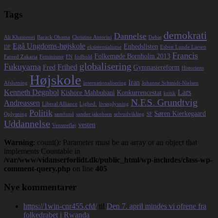
Tags
demokrati
Dannelse
Ali Khamenei
Barack Obama
Christine Antorini
Debat
Egå Ungdoms-højskole
Enhedslisten
DF
eksistentialisme
Esben Lunde Larsen
Francis
Folkemøde Bornholm 2013
Fareed Zakaria
Feminisme
FN
fodbold
globalisering
Fukuyama
Frihed
Fred
Gymnasiereform
Historiens
Højskole
Iran
Afslutning
internationalisering
Johanne Schmidt-Nielsen
Kenneth Degnbol
Lars
Kishore Mahbubani
Konkurrencestat
kritik
N.F.S. Grundtvig
Andreassen
Liberal Alliance
Lighed.
livsoplysning
Politik
Søren Kierkegaard
Oplysning
samfund
sander jakobsen
selvudvikling
SF
Uddannelse
vesten
Venstrefløj
Warning
: count(): Parameter must be an array or an object that
implements Countable in
/var/www/vidanserforlidt.dk/public_html/wp-includes/class-wp-
comment-query.php
on line
405
Nye kommentarer
https://1win-cnr455.cfd/
til
Den 7. april mindes vi ofrene fra
folkedrabet i Rwanda