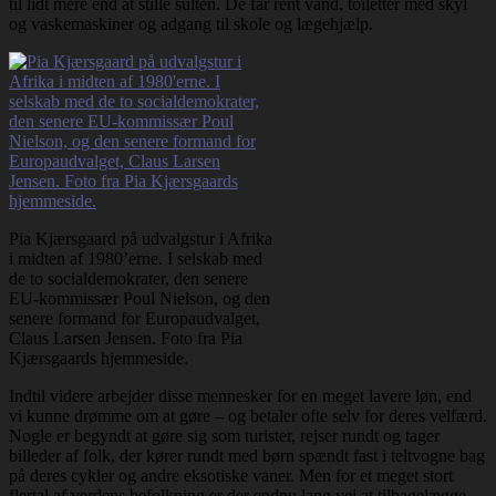
til lidt mere end at stille sulten. De får rent vand, toiletter med skyl
og vaskemaskiner og adgang til skole og lægehjælp.
Pia Kjærsgaard på udvalgstur i Afrika
i midten af 1980’erne. I selskab med
de to socialdemokrater, den senere
EU-kommissær Poul Nielson, og den
senere formand for Europaudvalget,
Claus Larsen Jensen. Foto fra Pia
Kjærsgaards hjemmeside.
Indtil videre arbejder disse mennesker for en meget lavere løn, end
vi kunne drømme om at gøre – og betaler ofte selv for deres velfærd.
Nogle er begyndt at gøre sig som turister, rejser rundt og tager
billeder af folk, der kører rundt med børn spændt fast i teltvogne bag
på deres cykler og andre eksotiske vaner. Men for et meget stort
flertal af verdens befolkning er der endnu lang vej at tilbagelægge,