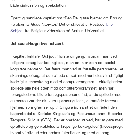
både diskussion og spekulation.
Egentlig handlede kapitlet om ”Den Religiøse hjerne: om Bøn og
Følelsen af Guds Nærvær.” Det er skrevet af Postdoc
Uffe
Schjødt
fra Religionsvidenskab på Aarhus Universitet.
Det social-kognitive netværk
I kapitlet forklarer Schjødt i første omgang, hvordan man ved
tidligere forsøg har kortlagt det, man omtaler som det social-
kognitive netværk. Det fandt man ved at fortælle personerne i et
skanningsforsøg, at de spillede et spil mod henholdsvis et rigtigt
kødeligt menneske og mod et computerprogram. I virkeligheden
spillede alle hele tiden mod computerprogrammet, men når
forsøgslederne bildte forsøgspersonerne ind, at de spillede mod
en person var der aktivitet i parasingularis, et område forrest i
hjernen, som grænser op til Singularis, samt et område i den
bagerste del af Korteks Singularis og Precuneus, samt Superior
Temporal Sulcus (STS). Det er områder, vi ved, har at gøre med
opfattelse og genkaldelse af kropslige bevægelser (kropssprog),
hvoraf vi ofte udleder andres intentioner, og med omsorg,