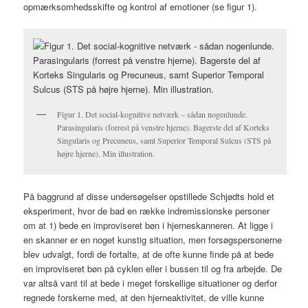
opmærksomhedsskifte og kontrol af emotioner (se figur 1).
Figur 1. Det social-kognitive netværk – sådan nogenlunde.
Parasingularis (forrest på venstre hjerne). Bagerste del af Korteks
Singularis og Precuneus, samt Superior Temporal Sulcus (STS på
højre hjerne). Min illustration.
På baggrund af disse undersøgelser opstillede Schjødts hold et
eksperiment, hvor de bad en række indremissionske personer
om at 1) bede en improviseret bøn i hjerneskanneren. At ligge i
en skanner er en noget kunstig situation, men forsøgspersonerne
blev udvalgt, fordi de fortalte, at de ofte kunne finde på at bede
en improviseret bøn på cyklen eller i bussen til og fra arbejde. De
var altså vant til at bede i meget forskellige situationer og derfor
regnede forskerne med, at den hjerneaktivitet, de ville kunne