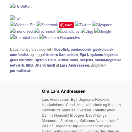
Save
Dette indlæg blev udgivet i
filosofisk
,
pædagogisk
,
psykologisk
,
samfundsk
og tagget
Anders Samuelsen
,
Egå Ungdoms-højskole
,
guds nærvær
,
Hjern & Sans
,
kritisk sans
,
skepsis
,
social-kognitive
netværk
,
tillid
,
Uffe Schjødt
af
Lars Andreassen
. Bogmærk
permalinket
.
Om Lars Andreassen
Lars Andreassen, Egå Ungdoms-Højskole.
Højskolelærer. Cand. Mag. Idéhistorie og Kognitiv
Semiotik fra Aarhus Universitet. Forfatter (med
Dennis Nørmark) til bogen ”Det Virkelige
Menneske. Sjælens og Kulturens Naturhistorie.”
På Egå Ungdoms-Højskole underviser jeg i
filosofi, politik og psykologi. Blogger desuden på