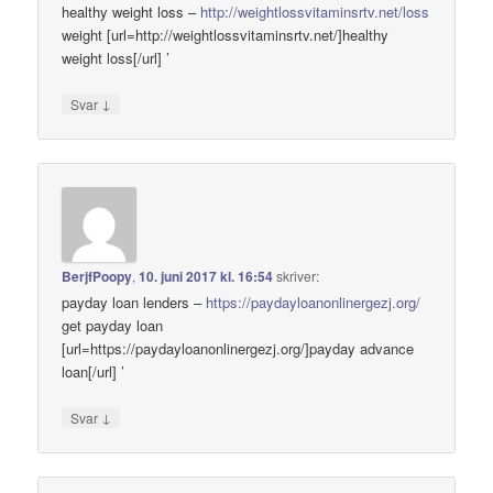
healthy weight loss –
http://weightlossvitaminsrtv.net/loss
weight [url=http://weightlossvitaminsrtv.net/]healthy
weight loss[/url] ’
↓
Svar
BerjfPoopy
,
10. juni 2017 kl. 16:54
skriver:
payday loan lenders –
https://paydayloanonlinergezj.org/
get payday loan
[url=https://paydayloanonlinergezj.org/]payday advance
loan[/url] ’
↓
Svar