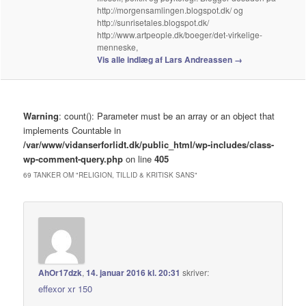
http://morgensamlingen.blogspot.dk/ og
http://sunrisetales.blogspot.dk/
http://www.artpeople.dk/boeger/det-virkelige-
menneske,
Vis alle indlæg af Lars Andreassen
→
Warning
: count(): Parameter must be an array or an object that
implements Countable in
/var/www/vidanserforlidt.dk/public_html/wp-includes/class-
wp-comment-query.php
on line
405
69 TANKER OM "
RELIGION, TILLID & KRITISK SANS
"
AhOr17dzk
,
14. januar 2016 kl. 20:31
skriver:
effexor xr 150