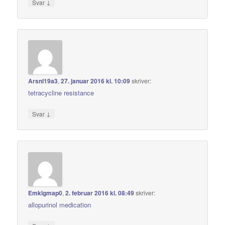
↓
Svar
Arsnl19a3
,
27. januar 2016 kl. 10:09
skriver:
tetracycline resistance
↓
Svar
Emklgmap0
,
2. februar 2016 kl. 08:49
skriver:
allopurinol medication