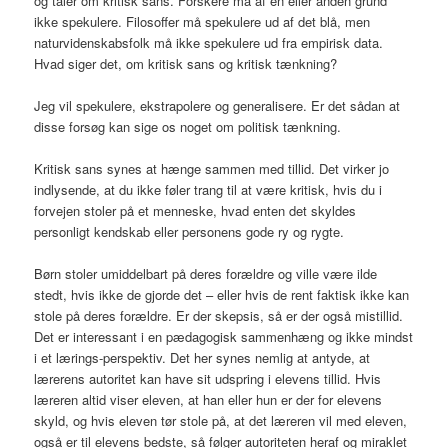
og taler om kritisk sans. Forskere må af en eller anden grund
ikke spekulere. Filosoffer må spekulere ud af det blå, men
naturvidenskabsfolk må ikke spekulere ud fra empirisk data.
Hvad siger det, om kritisk sans og kritisk tænkning?
Jeg vil spekulere, ekstrapolere og generalisere. Er det sådan at
disse forsøg kan sige os noget om politisk tænkning.
Kritisk sans synes at hænge sammen med tillid. Det virker jo
indlysende, at du ikke føler trang til at være kritisk, hvis du i
forvejen stoler på et menneske, hvad enten det skyldes
personligt kendskab eller personens gode ry og rygte.
Børn stoler umiddelbart på deres forældre og ville være ilde
stedt, hvis ikke de gjorde det – eller hvis de rent faktisk ikke kan
stole på deres forældre. Er der skepsis, så er der også mistillid.
Det er interessant i en pædagogisk sammenhæng og ikke mindst
i et lærings-perspektiv. Det her synes nemlig at antyde, at
lærerens autoritet kan have sit udspring i elevens tillid. Hvis
læreren altid viser eleven, at han eller hun er der for elevens
skyld, og hvis eleven tør stole på, at det læreren vil med eleven,
også er til elevens bedste, så følger autoriteten heraf og miraklet