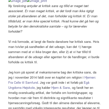
Ny forskning antyder at kritisk sans og tillid er meget tæt
associeret. Er man meget kritisk, er det fordi man ikke rigtigt
stoler på afsenderen af det, man forholder sig kritisk til. Er man
tillidsfuld, er man ikke speciel kritisk. Hvad kunne det gå hen og
betyde for den demokratiske samtale – og for lærer-elev
forholdet?
Vi må formode, at langt de fleste danskere har kritisk sans. Hvis
man tvivler på sandheden af det udsagn, kan det 1) hænge
sammen med at vi ikke bruger den, eller 2) at vi har tillid til
afsenderen af de udsagn eller agenten for de handlinger, vi burde
forholde os kritisk til.
Jeg kom på sporet af mekanismerne bag den kritiske sans, da
jeg i november 2014 faldt over en kapitel om religion i
Hjernen:
Fra Celle til Samfund
. Jeg var godt inde i et forløb på
Egå
Ungdoms-Højskole
, jeg kalder
Hjern & Sans
, og fandt her en
rimelig overskuelig artikel, der fortalte om kontrolgrupper, og
hvordan man når frem til distinkte og signifikante resultater i
hjernescanningsforsøg. Godt til den almene dannelse af eleverne,
og samtidig med virkelig interessante resultater, der lægger op til