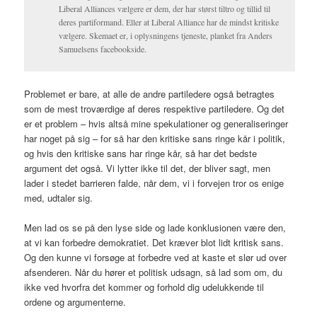
Liberal Alliances vælgere er dem, der har størst tiltro og tillid til
deres partiformand. Eller at Liberal Alliance har de mindst kritiske
vælgere. Skemaet er, i oplysningens tjeneste, planket fra Anders
Samuelsens facebookside.
Problemet er bare, at alle de andre partiledere også betragtes
som de mest troværdige af deres respektive partiledere. Og det
er et problem – hvis altså mine spekulationer og generaliseringer
har noget på sig – for så har den kritiske sans ringe kår i politik,
og hvis den kritiske sans har ringe kår, så har det bedste
argument det også. Vi lytter ikke til det, der bliver sagt, men
lader i stedet barrieren falde, når dem, vi i forvejen tror os enige
med, udtaler sig.
Men lad os se på den lyse side og lade konklusionen være den,
at vi kan forbedre demokratiet. Det kræver blot lidt kritisk sans.
Og den kunne vi forsøge at forbedre ved at kaste et slør ud over
afsenderen. Når du hører et politisk udsagn, så lad som om, du
ikke ved hvorfra det kommer og forhold dig udelukkende til
ordene og argumenterne.