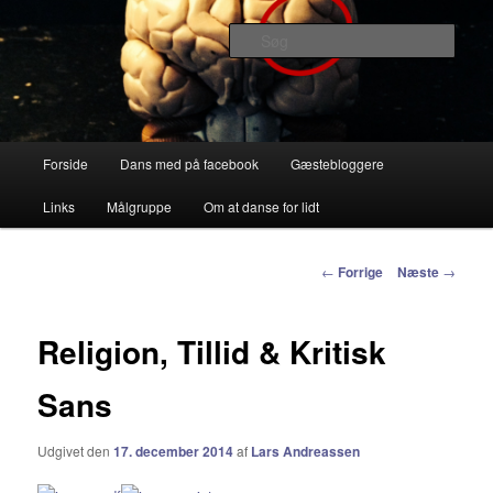
Debatterende tekster med filosofisk tilsnit om hverdagens glæder og
genvordigheder
Søg
vidanserforlidt.dk
Primær
Forside
Dans med på facebook
Gæstebloggere
Fortsæt
menu
Links
Målgruppe
Om at danse for lidt
til
primært
Indlægs
←
Forrige
Næste
→
navigation
indhold
Religion, Tillid & Kritisk
Sans
Udgivet den
17. december 2014
af
Lars Andreassen