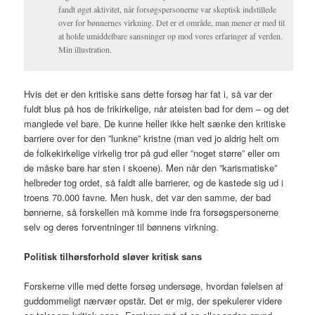
fandt øget aktivitet, når forsøgspersonerne var skeptisk indstillede
over for bønnernes virkning. Det er et område, man mener er med til
at holde umiddelbare sansninger op mod vores erfaringer af verden.
Min illustration.
Hvis det er den kritiske sans dette forsøg har fat i, så var der
fuldt blus på hos de frikirkelige, når ateisten bad for dem – og det
manglede vel bare. De kunne heller ikke helt sænke den kritiske
barriere over for den ”lunkne” kristne (man ved jo aldrig helt om
de folkekirkelige virkelig tror på gud eller ”noget større” eller om
de måske bare har sten i skoene). Men når den ”karismatiske”
helbreder tog ordet, så faldt alle barrierer, og de kastede sig ud i
troens 70.000 favne. Men husk, det var den samme, der bad
bønnerne, så forskellen må komme inde fra forsøgspersonerne
selv og deres forventninger til bønnens virkning.
Politisk tilhørsforhold sløver kritisk sans
Forskerne ville med dette forsøg undersøge, hvordan følelsen af
guddommeligt nærvær opstår. Det er mig, der spekulerer videre