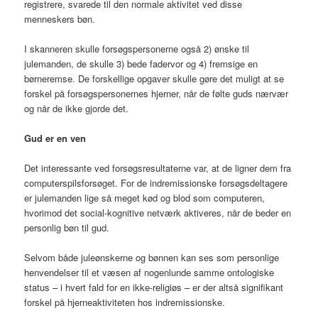
registrere, svarede til den normale aktivitet ved disse
menneskers bøn.
I skanneren skulle forsøgspersonerne også 2) ønske til
julemanden, de skulle 3) bede fadervor og 4) fremsige en
børneremse. De forskellige opgaver skulle gøre det muligt at se
forskel på forsøgspersonernes hjerner, når de følte guds nærvær
og når de ikke gjorde det.
Gud er en ven
Det interessante ved forsøgsresultaterne var, at de ligner dem fra
computerspilsforsøget. For de indremissionske forsøgsdeltagere
er julemanden lige så meget kød og blod som computeren,
hvorimod det social-kognitive netværk aktiveres, når de beder en
personlig bøn til gud.
Selvom både juleønskerne og bønnen kan ses som personlige
henvendelser til et væsen af nogenlunde samme ontologiske
status – i hvert fald for en ikke-religiøs – er der altså signifikant
forskel på hjerneaktiviteten hos indremissionske.