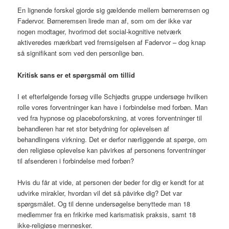
En lignende forskel gjorde sig gældende mellem børneremsen og
Fadervor. Børneremsen lirede man af, som om der ikke var
nogen modtager, hvorimod det social-kognitive netværk
aktiveredes mærkbart ved fremsigelsen af Fadervor – dog knap
så signifikant som ved den personlige bøn.
Kritisk sans er et spørgsmål om tillid
I et efterfølgende forsøg ville Schjødts gruppe undersøge hvilken
rolle vores forventninger kan have i forbindelse med forbøn. Man
ved fra hypnose og placeboforskning, at vores forventninger til
behandleren har ret stor betydning for oplevelsen af
behandlingens virkning. Det er derfor nærliggende at spørge, om
den religiøse oplevelse kan påvirkes af personens forventninger
til afsenderen i forbindelse med forbøn?
Hvis du får at vide, at personen der beder for dig er kendt for at
udvirke mirakler, hvordan vil det så påvirke dig? Det var
spørgsmålet. Og til denne undersøgelse benyttede man 18
medlemmer fra en frikirke med karismatisk praksis, samt 18
ikke-religiøse mennesker.