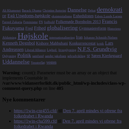
demokrati
Dannelse
Ali Khamenei
Barack Obama
Christine Antorini
Debat
Egå Ungdoms-højskole
Enhedslisten
DF
eksistentialisme
Esben Lunde Larsen
Francis
Folkemøde Bornholm 2013
Fareed Zakaria
Feminisme
FN
fodbold
globalisering
Fukuyama
Frihed
Fred
Gymnasiereform
Historiens
Højskole
Iran
Afslutning
internationalisering
Johanne Schmidt-Nielsen
Kenneth Degnbol
Lars
Kishore Mahbubani
Konkurrencestat
kritik
N.F.S. Grundtvig
Andreassen
Liberal Alliance
Lighed.
livsoplysning
Politik
Søren Kierkegaard
Oplysning
samfund
sander jakobsen
selvudvikling
SF
Uddannelse
vesten
Venstrefløj
Warning
: count(): Parameter must be an array or an object that
implements Countable in
/var/www/vidanserforlidt.dk/public_html/wp-includes/class-wp-
comment-query.php
on line
405
Nye kommentarer
https://1win-cnr455.cfd/
til
Den 7. april mindes vi ofrene fra
folkedrabet i Rwanda
https://1win-cha599.cfd
til
Den 7. april mindes vi ofrene fra
folkedrabet i Rwanda