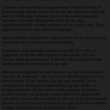
Forskerne ville med dette forsøg undersøge, hvordan følelsen af
guddommeligt nærvær opstår. Det er mig, der spekulerer videre og
taler om kritisk sans. Forskere må af en eller anden grund ikke
spekulere. Filosoffer må spekulere ud af det blå, men
naturvidenskabsfolk må ikke spekulere ud fra empirisk data. Hvad
siger det, om kritisk sans og kritisk tænkning?
Jeg vil spekulere, ekstrapolere og generalisere. Er det sådan at disse
forsøg kan sige os noget om politisk tænkning.
Kritisk sans synes at hænge sammen med tillid. Det virker jo
indlysende, at du ikke føler trang til at være kritisk, hvis du i
forvejen stoler på et menneske, hvad enten det skyldes personligt
kendskab eller personens gode ry og rygte.
Børn stoler umiddelbart på deres forældre og ville være ilde stedt,
hvis ikke de gjorde det – eller hvis de rent faktisk ikke kan stole på
deres forældre. Er der skepsis, så er der også mistillid. Det er
interessant i en pædagogisk sammenhæng og ikke mindst i et
lærings-perspektiv. Det her synes nemlig at antyde, at lærerens
autoritet kan have sit udspring i elevens tillid. Hvis læreren altid
viser eleven, at han eller hun er der for elevens skyld, og hvis eleven
tør stole på, at det læreren vil med eleven, også er til elevens bedste,
så følger autoriteten heraf og miraklet kan opstå.