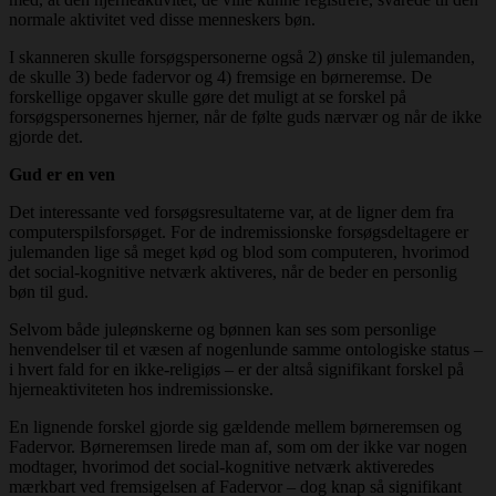
normale aktivitet ved disse menneskers bøn.
I skanneren skulle forsøgspersonerne også 2) ønske til julemanden,
de skulle 3) bede fadervor og 4) fremsige en børneremse. De
forskellige opgaver skulle gøre det muligt at se forskel på
forsøgspersonernes hjerner, når de følte guds nærvær og når de ikke
gjorde det.
Gud er en ven
Det interessante ved forsøgsresultaterne var, at de ligner dem fra
computerspilsforsøget. For de indremissionske forsøgsdeltagere er
julemanden lige så meget kød og blod som computeren, hvorimod
det social-kognitive netværk aktiveres, når de beder en personlig
bøn til gud.
Selvom både juleønskerne og bønnen kan ses som personlige
henvendelser til et væsen af nogenlunde samme ontologiske status –
i hvert fald for en ikke-religiøs – er der altså signifikant forskel på
hjerneaktiviteten hos indremissionske.
En lignende forskel gjorde sig gældende mellem børneremsen og
Fadervor. Børneremsen lirede man af, som om der ikke var nogen
modtager, hvorimod det social-kognitive netværk aktiveredes
mærkbart ved fremsigelsen af Fadervor – dog knap så signifikant