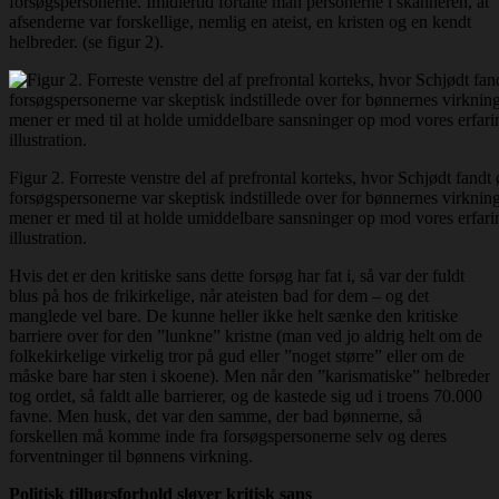
forsøgspersonerne. Imidlertid fortalte man personerne i skanneren, at
afsenderne var forskellige, nemlig en ateist, en kristen og en kendt
helbreder. (se figur 2).
Figur 2. Forreste venstre del af prefrontal korteks, hvor Schjødt fandt ø
forsøgspersonerne var skeptisk indstillede over for bønnernes virknin
mener er med til at holde umiddelbare sansninger op mod vores erfari
illustration.
Hvis det er den kritiske sans dette forsøg har fat i, så var der fuldt
blus på hos de frikirkelige, når ateisten bad for dem – og det
manglede vel bare. De kunne heller ikke helt sænke den kritiske
barriere over for den ”lunkne” kristne (man ved jo aldrig helt om de
folkekirkelige virkelig tror på gud eller ”noget større” eller om de
måske bare har sten i skoene). Men når den ”karismatiske” helbreder
tog ordet, så faldt alle barrierer, og de kastede sig ud i troens 70.000
favne. Men husk, det var den samme, der bad bønnerne, så
forskellen må komme inde fra forsøgspersonerne selv og deres
forventninger til bønnens virkning.
Politisk tilhørsforhold sløver kritisk sans