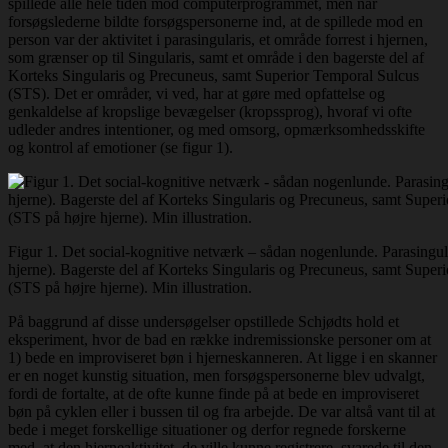
spillede alle hele tiden mod computerprogrammet, men når
forsøgslederne bildte forsøgspersonerne ind, at de spillede mod en
person var der aktivitet i parasingularis, et område forrest i hjernen,
som grænser op til Singularis, samt et område i den bagerste del af
Korteks Singularis og Precuneus, samt Superior Temporal Sulcus
(STS). Det er områder, vi ved, har at gøre med opfattelse og
genkaldelse af kropslige bevægelser (kropssprog), hvoraf vi ofte
udleder andres intentioner, og med omsorg, opmærksomhedsskifte
og kontrol af emotioner (se figur 1).
Figur 1. Det social-kognitive netværk – sådan nogenlunde. Parasingula
hjerne). Bagerste del af Korteks Singularis og Precuneus, samt Super
(STS på højre hjerne). Min illustration.
På baggrund af disse undersøgelser opstillede Schjødts hold et
eksperiment, hvor de bad en række indremissionske personer om at
1) bede en improviseret bøn i hjerneskanneren. At ligge i en skanner
er en noget kunstig situation, men forsøgspersonerne blev udvalgt,
fordi de fortalte, at de ofte kunne finde på at bede en improviseret
bøn på cyklen eller i bussen til og fra arbejde. De var altså vant til at
bede i meget forskellige situationer og derfor regnede forskerne
med, at den hjerneaktivitet, de ville kunne registrere, svarede til den