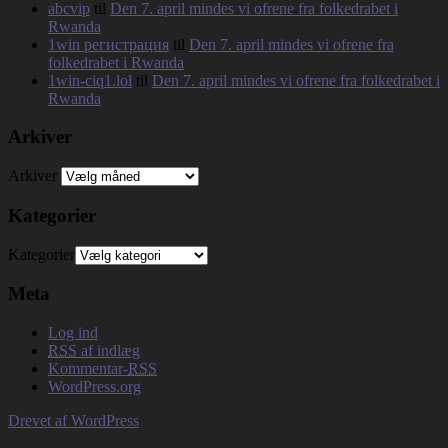
abcvip
til
Den 7. april mindes vi ofrene fra folkedrabet i
Rwanda
1win регистрация
til
Den 7. april mindes vi ofrene fra
folkedrabet i Rwanda
1win-ciq1.lol
til
Den 7. april mindes vi ofrene fra folkedrabet i
Rwanda
Arkiver
Arkiver
Kategorier
Kategorier
Meta
Log ind
RSS
af indlæg
Kommentar-
RSS
WordPress.org
Drevet af WordPress