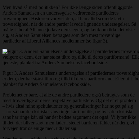
Men hvad så med politikken? For ikke længe siden offentliggjorde
Anders Samuelsen en undersøgelse vedrørende partilederes
troværdighed. Historien var vist den, at han altid scorede lavt i
troværdighed, når de andre partier lavede lignende undersøgelser. Så
måtte Liberal Alliance jo lave deres egen, og tænk om ikke det viste
sig, at Anders Samuelsen betragtes som den mest troværdige
partileder af Liberal Alliances medlemmer (se figur 3).
Figur 3. Anders Samuelsens undersøgelse af partiledernes troværdighe
er dem, der har størst tiltro og tillid til deres partiformand. Eller at L
planket fra Anders Samuelsens facebookside.
Problemet er bare, at alle de andre partiledere også betragtes som de
mest troværdige af deres respektive partiledere. Og det er et problem
– hvis altså mine spekulationer og generaliseringer har noget på sig
– for så har den kritiske sans ringe kår i politik, og hvis den kritiske
sans har ringe kår, så har det bedste argument det også. Vi lytter ikke
til det, der bliver sagt, men lader i stedet barrieren falde, når dem, vi i
forvejen tror os enige med, udtaler sig.
Men lad os se på den lyse side og lade konklusionen være den, at vi