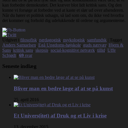
kan forbedre demokratiet. Det kræver blot lidt kritisk sans. Og den
kunne vi forsøge at forbedre ved at kaste et slør ud over afsenderen.
Når du hører et politisk udsagn, så lad som om, du ikke ved hvorfra
det kommer og forhold dig udelukkende til ordene og argumenterne.
Udgivet i
filosofisk
,
pædagogisk
,
psykologisk
,
samfundsk
|
Tagget
Anders Samuelsen
,
Egå Ungdoms-højskole
,
guds nærvær
,
Hjern &
Sans
,
kritisk sans
,
skepsis
,
social-kognitive netværk
,
tillid
,
Uffe
Schjødt
|
69
svar
Seneste indlæg
Bliver man en bedre læge af at se på kunst
25. april 2016
Et Univers(itet) af Druk og et Liv i krise
13. december 2015