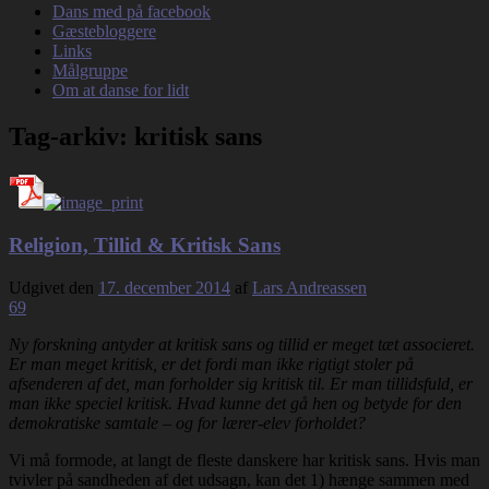
Dans med på facebook
Gæstebloggere
Links
Målgruppe
Om at danse for lidt
Tag-arkiv:
kritisk sans
Religion, Tillid & Kritisk Sans
Udgivet den
17. december 2014
af
Lars Andreassen
69
Ny forskning antyder at kritisk sans og tillid er meget tæt associeret.
Er man meget kritisk, er det fordi man ikke rigtigt stoler på
afsenderen af det, man forholder sig kritisk til. Er man tillidsfuld, er
man ikke speciel kritisk. Hvad kunne det gå hen og betyde for den
demokratiske samtale – og for lærer-elev forholdet?
Vi må formode, at langt de fleste danskere har kritisk sans. Hvis man
tvivler på sandheden af det udsagn, kan det 1) hænge sammen med