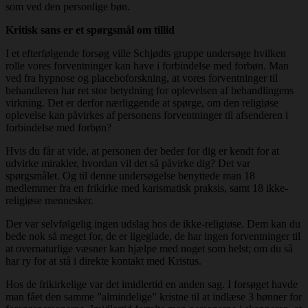
som ved den personlige bøn.
Kritisk sans er et spørgsmål om tillid
I et efterfølgende forsøg ville Schjødts gruppe undersøge hvilken
rolle vores forventninger kan have i forbindelse med forbøn. Man
ved fra hypnose og placeboforskning, at vores forventninger til
behandleren har ret stor betydning for oplevelsen af behandlingens
virkning. Det er derfor nærliggende at spørge, om den religiøse
oplevelse kan påvirkes af personens forventninger til afsenderen i
forbindelse med forbøn?
Hvis du får at vide, at personen der beder for dig er kendt for at
udvirke mirakler, hvordan vil det så påvirke dig? Det var
spørgsmålet. Og til denne undersøgelse benyttede man 18
medlemmer fra en frikirke med karismatisk praksis, samt 18 ikke-
religiøse mennesker.
Der var selvfølgelig ingen udslag hos de ikke-religiøse. Dem kan du
bede nok så meget for, de er ligeglade, de har ingen forventninger til
at overnaturlige væsner kan hjælpe med noget som helst; om du så
har ry for at stå i direkte kontakt med Kristus.
Hos de frikirkelige var det imidlertid en anden sag. I forsøget havde
man fået den samme ”almindelige” kristne til at indlæse 3 bønner for