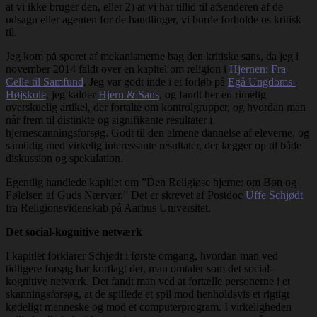
at vi ikke bruger den, eller 2) at vi har tillid til afsenderen af de
udsagn eller agenten for de handlinger, vi burde forholde os kritisk
til.
Jeg kom på sporet af mekanismerne bag den kritiske sans, da jeg i
november 2014 faldt over en kapitel om religion i
Hjernen: Fra
Celle til Samfund
. Jeg var godt inde i et forløb på
Egå Ungdoms-
Højskole
, jeg kalder
Hjern & Sans
, og fandt her en rimelig
overskuelig artikel, der fortalte om kontrolgrupper, og hvordan man
når frem til distinkte og signifikante resultater i
hjernescanningsforsøg. Godt til den almene dannelse af eleverne, og
samtidig med virkelig interessante resultater, der lægger op til både
diskussion og spekulation.
Egentlig handlede kapitlet om ”Den Religiøse hjerne: om Bøn og
Følelsen af Guds Nærvær.” Det er skrevet af Postdoc
Uffe Schjødt
fra Religionsvidenskab på Aarhus Universitet.
Det social-kognitive netværk
I kapitlet forklarer Schjødt i første omgang, hvordan man ved
tidligere forsøg har kortlagt det, man omtaler som det social-
kognitive netværk. Det fandt man ved at fortælle personerne i et
skanningsforsøg, at de spillede et spil mod henholdsvis et rigtigt
kødeligt menneske og mod et computerprogram. I virkeligheden