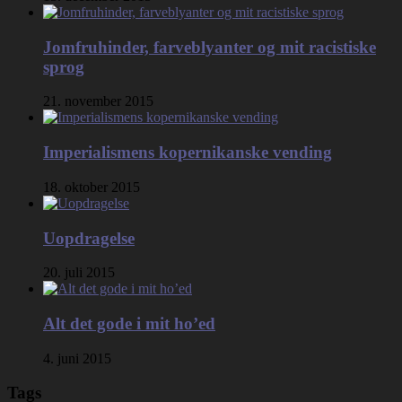
Jomfruhinder, farveblyanter og mit racistiske
sprog
21. november 2015
Imperialismens kopernikanske vending
18. oktober 2015
Uopdragelse
20. juli 2015
Alt det gode i mit ho’ed
4. juni 2015
Tags