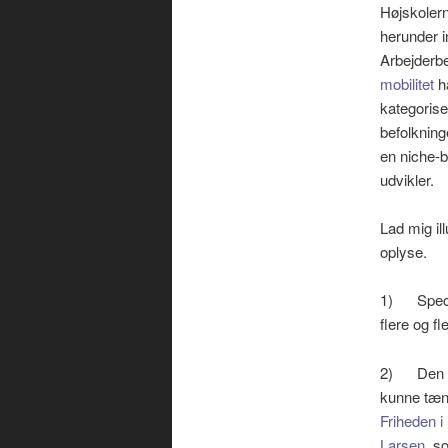
Højskolern
herunder i
Arbejderb
mobilitet
ha
kategorise
befolkning
en niche-
udvikler.
Lad mig il
oplyse.
1) Special
flere og fl
2) Den int
kunne tænk
Friheden i
Larsen
, s