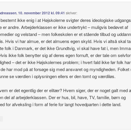
ndreassen
,
10. november 2012 kl. 09:41
skriver:
 bestemt ikke enig i at Højskolerne svigter deres ideologiske udgang
e er andre. Arbejderklassen er ikke undertrykt – muligvis bedøvet af
edier og velstand – men folkeskolen er et stående tilbud og uddann
tis. Hvis vi har almue, er det almuens egen skyld. Hvis vi altså skal t
te folk i Danmark, er det ikke Grundtvig, vi skal have fat i, men Imm
Hvis ikke folk benytter sig af deres egen fornuft, er der tale om selvfo
ghed – det er ikke Højskolernes problem; i hvert fald ikke før folk har
 de har mod på at forsøge sig med ansvaret og myndigheden. Folket 
unne se værdien i oplysningen ellers er den tomt og værdiløs.
em er det egentlig der er elitær? Hvem siger, der er noget galt med a
n del af arbejderklassen. Der er hus, bil, have, TV, familie, børn og
d for afveksling i form af ferie for langt hovedparten i dette land.
↓