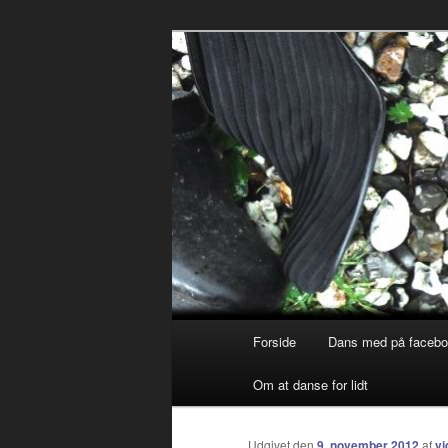
Debatterende tekster med filos
vidanserforlid
Primær
Forside
Dans med på faceb
Fortsæt
menu
Om at danse for lidt
til
primært
Udgivet den
9. november 2012
af
vi