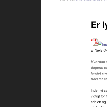
indhold
Er l
af Niels G
Hvordan v
dagens sa
landet ov
børstet st
Inden vi s
vigtigt fo
adelen og 