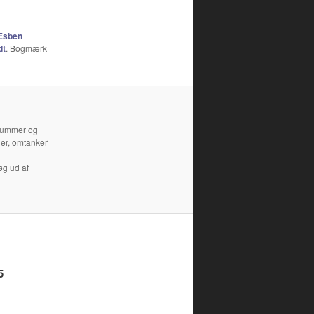
Esben
dt
. Bogmærk
 klummer og
der, omtanker
øg ud af
5