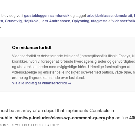
 blev udgivet i
gæstebloggen
,
samfundsk
og tagget
arbejderklasse
,
demokrati
,
en
,
Grundtvig
,
Højskole
,
Lars Andreassen
,
Oplysning
,
ufaglærte
af
vidanserforli
.
Om vidanserforlidt
Vidanserforlidt er debatterende tekster af (lomme)filosofisk tilsnit. Essays,
kronikker, hvori vi forsøger at forbinde hverdagens glæder og genvordighe
og ubetænksomheder med evigtgyldige idéer. Urimelige forsimplinger af
videnskabelige og eksistentielle indsigter, skrevet med pathos, våde øjne, r
ørerne og fingrene dansende over tastaturet.
Vis alle indlæg af vidanserforlidt
→
must be an array or an object that implements Countable in
k/public_html/wp-includes/class-wp-comment-query.php
on line
40
 OM "
ER LYSET BLOT FOR DE LÆRTE?
"