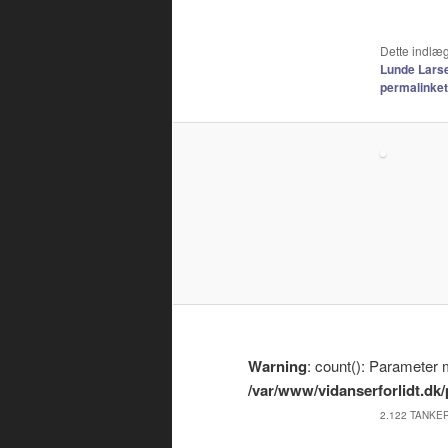
Dette indlæg
Lunde Lars
permalinket
Warning
: count(): Parameter 
/var/www/vidanserforlidt.d
2.122 TANKER