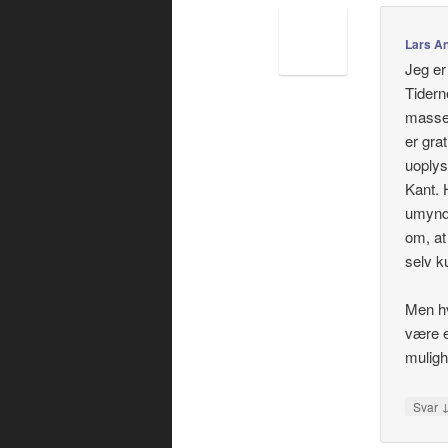
Lars A
Jeg er
Tidern
massem
er gra
uoplys
Kant. 
umyndi
om, at
selv k
Men hv
være e
mulighe
Svar