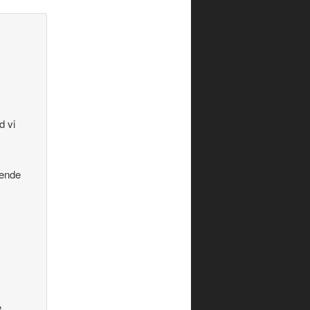
d vi
gende
e