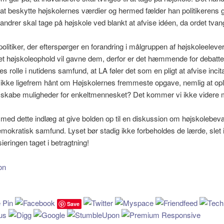
at beskytte højskolernes værdier og hermed fælder han politikerens 
andrer skal tage på højskole ved blankt at afvise idéen, da ordet tvan
politiker, der efterspørger en forandring i målgruppen af højskoleelever
et højskoleophold vil gavne dem, derfor er det hæmmende for debatt
es rolle i nutidens samfund, at LA føler det som en pligt at afvise inci
 ikke ligefrem hånt om Højskolernes fremmeste opgave, nemlig at op
skabe muligheder for enkeltmennesket? Det kommer vi ikke videre 
med dette indlæg at give bolden op til en diskussion om højskolebe
 demokratisk samfund. Lyset bør stadig ikke forbeholdes de lærde, slet 
ieringen taget i betragtning!
Save