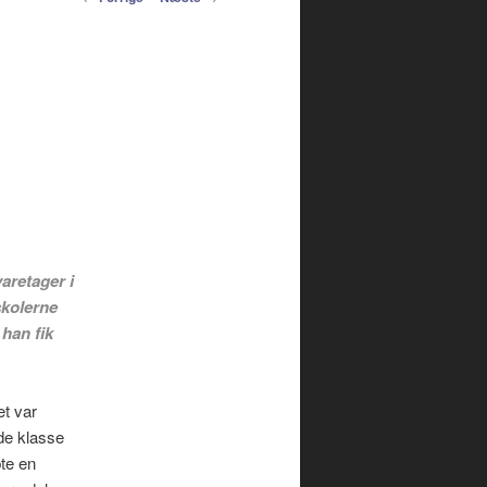
navigation
varetager i
skolerne
han fik
et var
nde klasse
bte en