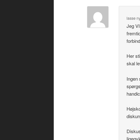
lasse n
Jeg VI
fremti
forbin
Her st
skal le
Ingen 
spørgs
handic
Højsko
disku
Diskus
ligegy