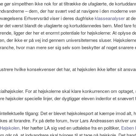
e gør simpelthen ikke nok for at tiltrække de ufaglærte, de kortuddan
ndvandrerne – dem, der har svært ved at navigere i den moderne ver
evægelsens Erhvervsråd viser i deres dugfriske
klasseanalyser
at d
r det værst blandt de ufaglærte og kortuddannedes børn. Med fare fo
rende, ligger der her et enormt potentiale for højskolerne: At oplyse de
en, der ikke er på vej ind gennem universiteternes sluser. Højskolerne
branche, hvor man mere ser sig selv som beskytter af noget snarere
lustrere hvilke konsekvenser det har, at højskolen ikke løfter sit ansva
højskoler. For at højskolerne skal klare konkurrencen om optaget, s
ere højskoler specielle linjer, der dygtiggør eleven indenfor et snævert f
ellektuelle tilgang: Det er blevet højskolesport at kæmpe imod alt, 
es at forandre. Fx på dette forum, hvor Lars Andreassen skriver unde
 Højskolen
. Her hæfter LA sig ved en udtalelse fra en politiker,
Esben 
om går på, at indvandrere skal tvinges til at tage på højskole. Det hand