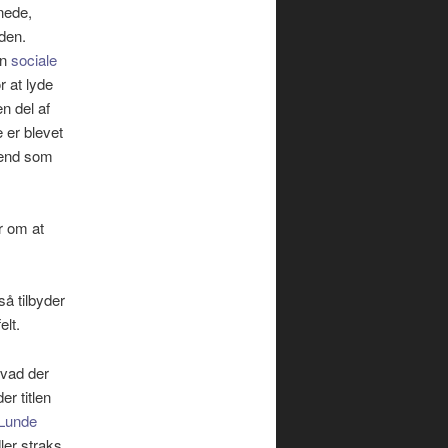
nede,
den.
en
sociale
r at lyde
n del af
 er blevet
 end som
r om at
å tilbyder
elt.
hvad der
r titlen
Lunde
ler straks