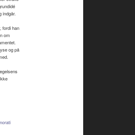
grundidé
g indgår.
, fordi han
en om
tamentet.
lyse og på
med.
vægelsens
ikke