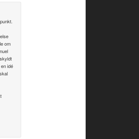
spunkt.
else
ale om
anuel
rskyldt
 en idé
skal
t