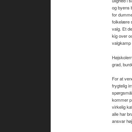
ulighed i 
og byens b
for dumme 
folkelære 
valg. Et d
kig over o
valgkamp
Højskolerne
grad, burde
For at ven
frygtelig 
spørgsmål
kommer på
virkelig k
alle har br
ansvar høj