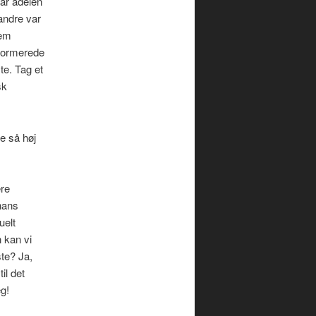
ar adelen
andre var
nem
nformerede
te. Tag et
sk
ge så høj
ære
hans
uelt
 kan vi
te? Ja,
il det
g!