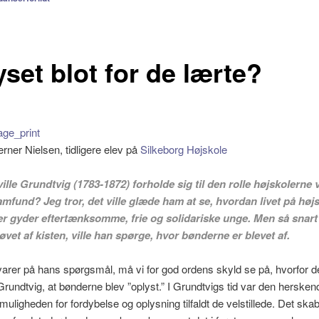
yset blot for de lærte?
erner Nielsen, tidligere elev på
Silkeborg Højskole
ille
Grundtvig
(1783-1872) forholde sig til den rolle højskolerne 
mfund? Jeg tror, det ville glæde ham at se, hvordan livet på høj
er gyder eftertænksomme, frie og solidariske unge. Men så snart 
øvet af kisten, ville han spørge, hvor bønderne er blevet af.
varer på hans spørgsmål, må vi for god ordens skyld se på, hvorfor d
r Grundtvig, at bønderne blev ”oplyst.” I Grundtvigs tid var den herske
muligheden for fordybelse og oplysning tilfaldt de velstillede. Det ska