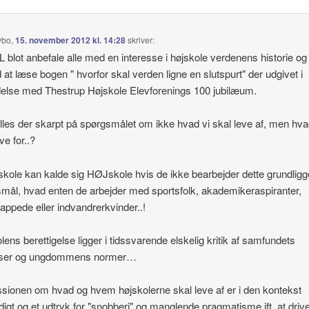
ybo
,
15. november 2012 kl. 14:28
skriver:
L blot anbefale alle med en interesse i højskole verdenens historie og
d at læse bogen " hvorfor skal verden ligne en slutspurt" der udgivet i
delse med Thestrup Højskole Elevforenings 100 jubilæum.
illes der skarpt på spørgsmålet om ikke hvad vi skal leve af, men hva
ve for..?
skole kan kalde sig HØJskole hvis de ikke bearbejder dette grundlig
mål, hvad enten de arbejder med sportsfolk, akademikeraspiranter,
appede eller indvandrerkvinder..!
lens berettigelse ligger i tidssvarende elskelig kritik af samfundets
rser og ungdommens normer…
sionen om hvad og hvem højskolerne skal leve af er i den kontekst
ldigt og et udtryk for "snobberi" og manglende pragmatisme ift. at driv