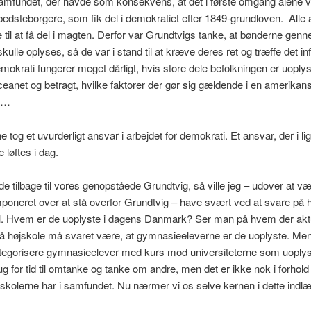
samfundet, der havde som konsekvens, at det i første omgang alene v
edsteborgere, som fik del i demokratiet efter 1849-grundloven. Alle 
til at få del i magten. Derfor var Grundtvigs tanke, at bønderne gen
skulle oplyses, så de var i stand til at kræve deres ret og træffe det i
emokrati fungerer meget dårligt, hvis store dele befolkningen er uoplys
ceanet og betragt, hvilke faktorer der gør sig gældende i en amerikan
 …
 tog et uvurderligt ansvar i arbejdet for demokrati. Et ansvar, der i li
 løftes i dag.
de tilbage til vores genopståede Grundtvig, så ville jeg – udover at v
imponeret over at stå overfor Grundtvig – have svært ved at svare på 
. Hvem er de uoplyste i dagens Danmark? Ser man på hvem der akt
 højskole må svaret være, at gymnasieeleverne er de uoplyste. Men
ategorisere gymnasieelever med kurs mod universiteterne som uoplys
ug for tid til omtanke og tanke om andre, men det er ikke nok i forhold t
skolerne har i samfundet. Nu nærmer vi os selve kernen i dette indlæ