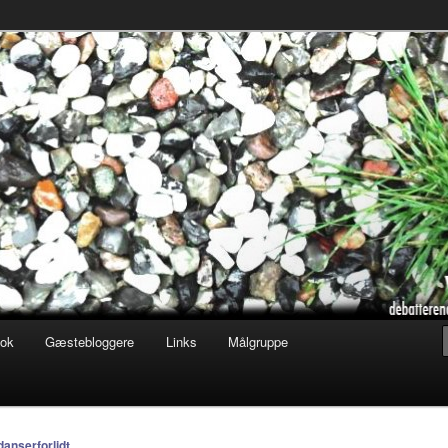
ofisk tilsnit om hverdagens glæder og genvordigheder
t.dk
ook
Gæstebloggere
Links
Målgruppe
danserforlidt