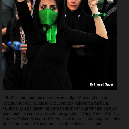
I 2009 valgte iranerne den reformvenlige Moussavi til stor
irritation for den religiøse elite, som tog valgsejren fra ham.
Millioner gik på gaden og protestede mod valgsvindlen og blev
slået totalt i smadder af revolutionsgarden. “They Killed My Bro
Koz He Asked Where is My Vote”, står der på den unge kvindes
skilt. Foto Hamed Zaber, under wikimedias licensaftale.