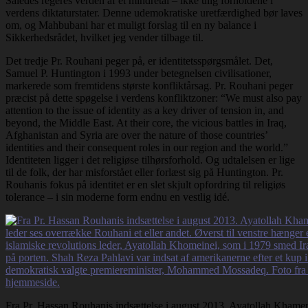
Således regeres verden af et mindretal – ikke ulig forholdene i
verdens diktaturstater. Denne udemokratiske uretfærdighed bør laves
om, og Mahbubani har et muligt forslag til en ny balance i
Sikkerhedsrådet, hvilket jeg vender tilbage til.
Det tredje Pr. Rouhani peger på, er identitetsspørgsmålet. Det,
Samuel P. Huntington i 1993 under betegnelsen civilisationer,
markerede som fremtidens største konfliktårsag. Pr. Rouhani peger
præcist på dette spøgelse i verdens konfliktzoner: “We must also pay
attention to the issue of identity as a key driver of tension in, and
beyond, the Middle East. At their core, the vicious battles in Iraq,
Afghanistan and Syria are over the nature of those countries’
identities and their consequent roles in our region and the world.”
Identiteten ligger i det religiøse tilhørsforhold. Og udtalelsen er lige
til de folk, der har misforstået eller forlæst sig på Huntington. Pr.
Rouhanis fokus på identitet er en slet skjult opfordring til religiøs
tolerance – i sin moderne form endnu en vestlig idé.
Fra Pr. Hassan Rouhanis indsættelse i august 2013. Ayatollah Khamene