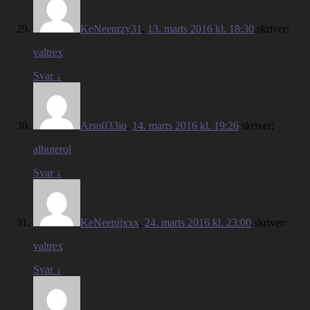
KeNeenrzy31
,
13. marts 2016 kl. 18:30
skriver:
valtrex
Svar
↓
Arsn033io
,
14. marts 2016 kl. 19:26
skriver:
albuterol
Svar
↓
KeNeenijxxx
,
24. marts 2016 kl. 23:00
skriver:
valtrex
Svar
↓