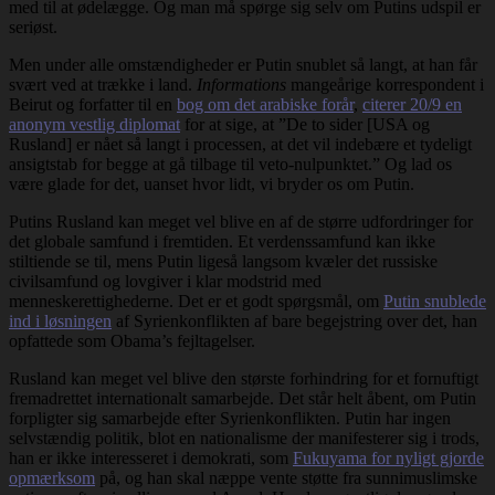
med til at ødelægge. Og man må spørge sig selv om Putins udspil er
seriøst.
Men under alle omstændigheder er Putin snublet så langt, at han får
svært ved at trække i land.
Informations
mangeårige korrespondent i
Beirut og forfatter til en
bog om det arabiske forår
,
citerer 20/9 en
anonym vestlig diplomat
for at sige, at ”De to sider [USA og
Rusland] er nået så langt i processen, at det vil indebære et tydeligt
ansigtstab for begge at gå tilbage til veto-nulpunktet.” Og lad os
være glade for det, uanset hvor lidt, vi bryder os om Putin.
Putins Rusland kan meget vel blive en af de større udfordringer for
det globale samfund i fremtiden. Et verdenssamfund kan ikke
stiltiende se til, mens Putin ligeså langsom kvæler det russiske
civilsamfund og lovgiver i klar modstrid med
menneskerettighederne. Det er et godt spørgsmål, om
Putin snublede
ind i løsningen
af Syrienkonflikten af bare begejstring over det, han
opfattede som Obama’s fejltagelser.
Rusland kan meget vel blive den største forhindring for et fornuftigt
fremadrettet internationalt samarbejde. Det står helt åbent, om Putin
forpligter sig samarbejde efter Syrienkonflikten. Putin har ingen
selvstændig politik, blot en nationalisme der manifesterer sig i trods,
han er ikke interesseret i demokrati, som
Fukuyama for nyligt gjorde
opmærksom
på, og han skal næppe vente støtte fra sunnimuslimske