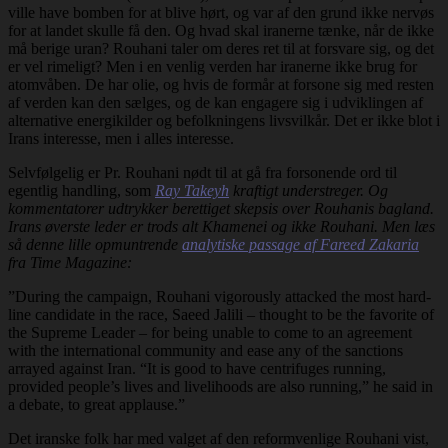
ville have bomben for at blive hørt, og var af den grund ikke nervøs
for at landet skulle få den. Og hvad skal iranerne tænke, når de ikke
må berige uran? Rouhani taler om deres ret til at forsvare sig, og det
er vel rimeligt? Men i en venlig verden har iranerne ikke brug for
atomvåben. De har olie, og hvis de formår at forsone sig med resten
af verden kan den sælges, og de kan engagere sig i udviklingen af
alternative energikilder og befolkningens livsvilkår. Det er ikke blot i
Irans interesse, men i alles interesse.
Selvfølgelig er Pr. Rouhani nødt til at gå fra forsonende ord til
egentlig handling, som
Ray Takeyh
kraftigt understreger. Og
kommentatorer udtrykker berettiget skepsis over Rouhanis bagland.
Irans øverste leder er trods alt Khamenei og ikke Rouhani. Men læs
så denne lille opmuntrende
analytiske passage af Fareed Zakaria
fra Time Magazine:
”During the campaign, Rouhani vigorously attacked the most hard-
line candidate in the race, Saeed Jalili – thought to be the favorite of
the Supreme Leader – for being unable to come to an agreement
with the international community and ease any of the sanctions
arrayed against Iran. “It is good to have centrifuges running,
provided people’s lives and livelihoods are also running,” he said in
a debate, to great applause.”
Det iranske folk har med valget af den reformvenlige Rouhani vist,