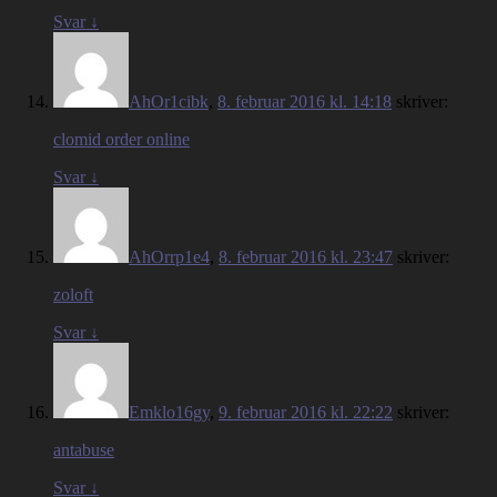
Svar
↓
AhOr1cibk
,
8. februar 2016 kl. 14:18
skriver:
clomid order online
Svar
↓
AhOrrp1e4
,
8. februar 2016 kl. 23:47
skriver:
zoloft
Svar
↓
Emklo16gy
,
9. februar 2016 kl. 22:22
skriver:
antabuse
Svar
↓