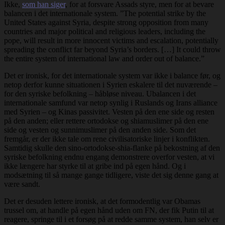
Ikke,
som han siger
, for at forsvare Assads styre, men for at bevare
balancen i det internationale system. ”The potential strike by the
United States against Syria, despite strong opposition from many
countries and major political and religious leaders, including the
pope, will result in more innocent victims and escalation, potentially
spreading the conflict far beyond Syria’s borders. […] It could throw
the entire system of international law and order out of balance.”
Det er ironisk, for det internationale system var ikke i balance før, og
netop derfor kunne situationen i Syrien eskalere til det nuværende –
for den syriske befolkning – håbløse niveau. Ubalancen i det
internationale samfund var netop synlig i Ruslands og Irans alliance
med Syrien – og Kinas passivitet. Vesten på den ene side og resten
på den anden; eller rettere ortodokse og shiamuslimer på den ene
side og vesten og sunnimuslimer på den anden side. Som det
fremgår, er der ikke tale om rene civilisatoriske linjer i konflikten.
Samtidig skulle den sino-ortodokse-shia-flanke på bekostning af den
syriske befolkning endnu engang demonstrere overfor vesten, at vi
ikke længere har styrke til at gribe ind på egen hånd. Og i
modsætning til så mange gange tidligere, viste det sig denne gang at
være sandt.
Det er desuden lettere ironisk, at det formodentlig var Obamas
trussel om, at handle på egen hånd uden om FN, der fik Putin til at
reagere, springe til i et forsøg på at redde samme system, han selv er