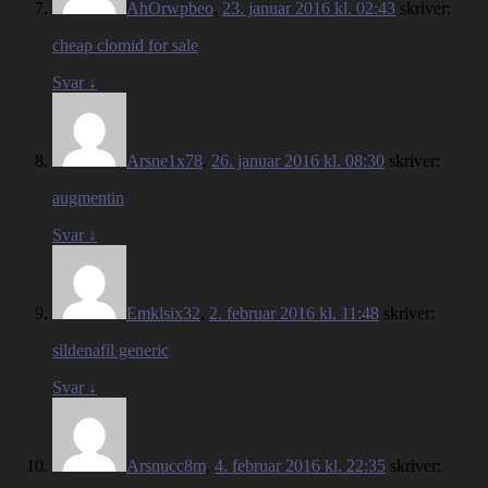
AhOrwpbeo
,
23. januar 2016 kl. 02:43
skriver:
cheap clomid for sale
Svar
↓
Arsne1x78
,
26. januar 2016 kl. 08:30
skriver:
augmentin
Svar
↓
Emklsix32
,
2. februar 2016 kl. 11:48
skriver:
sildenafil generic
Svar
↓
Arsnucc8m
,
4. februar 2016 kl. 22:35
skriver: