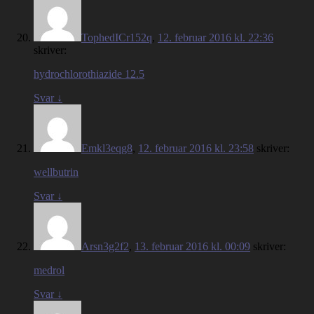
TophedICr152q
,
12. februar 2016 kl. 22:36
skriver:
hydrochlorothiazide 12.5
Svar
↓
Emkl3eqg8
,
12. februar 2016 kl. 23:58
skriver:
wellbutrin
Svar
↓
Arsn3g2f2
,
13. februar 2016 kl. 00:09
skriver:
medrol
Svar
↓