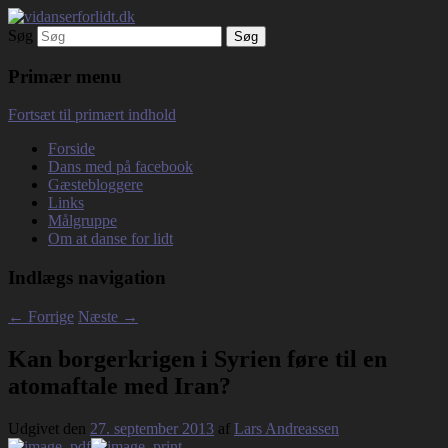
Søg
Debatterende tekster med filosofisk tilsnit
vidanserforlidt.dk
om hverdagens glæder og genvordigheder
Primær menu
Fortsæt til primært indhold
Forside
Dans med på facebook
Gæstebloggere
Links
Målgruppe
Om at danse for lidt
Indlægs navigation
←
Forrige
Næste
→
Kan borgerkrigen i Syrien føre til en
atomaftale med Iran?
Udgivet den
27. september 2013
af
Lars Andreassen