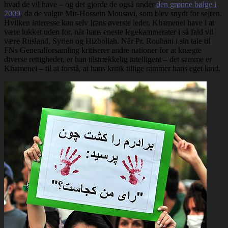
hvad de vil have – og det gjorde de også under
den grønne bølge i
2009
, da de valgte Mir-Hossein Mousavi, som blev snydt for sejren.
Hvilken interesse kan selv Irans øverste leder, Khamenei have i at
være lukket uden for, når hans eneste legekammerater i så fald vil
være Rusland, Syrien og Hizbollah. Når Pr. Rouhani i sin tale til
FNs Generalforsamling kritiserer andre nationer for at knægte
diverse rettigheder, er han tilstrækkelig intelligent – det samme er
Khamenei – til at forstå, at hans kritik tillige rammer hans eget land.