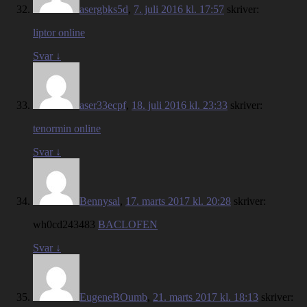
asergbks5d
,
7. juli 2016 kl. 17:57
skriver:
liptor online
Svar
↓
aser33ecpf
,
18. juli 2016 kl. 23:33
skriver:
tenormin online
Svar
↓
Bennysal
,
17. marts 2017 kl. 20:28
skriver:
wh0cd243483
BACLOFEN
Svar
↓
EugeneBOumb
,
21. marts 2017 kl. 18:13
skriver: