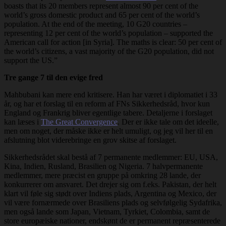
boasts that its 20 members represent almost 90 per cent of the
world’s gross domestic product and 65 per cent of the world’s
population. At the end of the meeting, 10 G20 countries –
representing 12 per cent of the world’s population – supported the
American call for action [in Syria]. The maths is clear: 50 per cent of
the world’s citizens, a vast majority of the G20 population, did not
support the US.”
Tre gange 7 til den evige fred
Mahbubani kan mere end kritisere. Han har været i diplomatiet i 33
år, og har et forslag til en reform af FNs Sikkerhedsråd, hvor kun
England og Frankrig bliver egentlige tabere. Detaljerne i forslaget
kan læses i
The Great Convergence
. Der er ikke tale om det ideelle,
men om noget, der måske ikke er helt umuligt, og jeg vil her til en
afslutning blot viderebringe en grov skitse af forslaget.
Sikkerhedsrådet skal bestå af 7 permanente medlemmer: EU, USA,
Kina, Indien, Rusland, Brasilien og Nigeria. 7 halvpermanente
medlemmer, mere præcist en gruppe på omkring 28 lande, der
konkurrerer om ansvaret. Det drejer sig om f.eks. Pakistan, der helt
klart vil føle sig stødt over Indiens plads, Argentina og Mexico, der
vil være fornærmede over Brasiliens plads og selvfølgelig Sydafrika,
men også lande som Japan, Vietnam, Tyrkiet, Colombia, samt de
store europæiske nationer, endskønt de er permanent repræsenterede