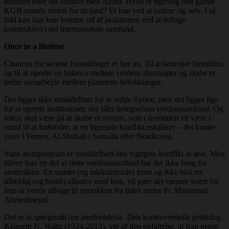
nationer efter sin alliance med Assad. Hvad er egentlig den gamle
KGB-mands vision for sit land? Er han ved at isolere sig selv. I så
fald kan han kun komme ud af isolationen ved at deltage
konstruktivt i det internationale samfund.
Once in a lifetime
Chancen for seriøse forandringer er her nu. Til at betænke fremtiden,
og til at oprette en balance mellem verdens stormagter og skabe et
bedre samarbejde mellem planetens befolkninger.
Det ligger ikke umiddelbart for at redde Syrien, men det ligger lige
for at oprette institutioner, der tåler betegnelsen verdenssamfund. Og
fokus skal være på at skabe et system, som i fremtiden vil være i
stand til at forhindre, at en lignende konflikt eskalerer – det kunne
være i Yemen, Al-Shahab i Somalia eller Nordkorea.
Irans atomprogram er umiddelbart den vigtigste konflikt at løse. Men
bliver Iran en del af dette verdenssamfund har det ikke brug for
atomvåben. En samlet (og inkluderende) front og ikke blot en
tilfældig (og betalt) alliance mod Iran, vil gøre det enormt svært for
Iran at vende tilbage til retorikken fra tiden under Pr. Mahmoud
Ahmedinejad.
Det er et spørgsmål om anerkendelse. Den kontroversielle politolog
Kenneth N. Waltz (1924-2013), var af den opfattelse, at Iran netop