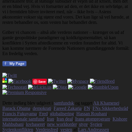
amerikanere tror, at statslige subsidier er vejen ud af krisen, men det
er en blind vej. Hvis vi fortsætter ad den, er det ikke en selvfølge, at
vi i fremtiden bliver inviteret med, når – ikke hvis – Asiens
økonomier vokser sig større end vores. Det kan lige så vel hænde, at
resten behandler os, som vesten har behandlet dem.
Griber vi chancen – altså alle verdens nationer – krænger os ud af
gamle geopolitiske paradigmer og koldkrigsmentalitet, så kan
konflikten i Syrien afstedkomme en verden forandret for altid. Vi
kan komme nærmere de Forenede Nationers grundlæggende formål:
En fredelig verden.
Save
Dette indlæg blev udgivet i
samfundsk
og tagget
Ali Khamenei
,
Barack Obama
,
demokrati
,
Fareed Zakaria
,
FN
,
FNs Sikkerhedsråd
,
Francis Fukuyama
,
Fred
,
globalisering
,
Hassan Rouhani
,
internationale samfund
,
Iran
,
Iran deal
,
Irans atomprogram
,
Kishore
Mahbubani
,
lovbaseret
,
new worldorder
,
styre
,
Syrien
,
Syrienkonflikten
,
Verdensfred
,
vesten
af
Lars Andreassen
.