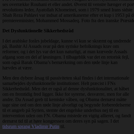
ses overrække Rouhani et eller andet. Øverst til venstre hænger et por
revolutions leder, Ayatollah Khomeinei, som i 1979 smed Irans sidste
Shah Reza Pahlavi var indsat af amerikanerne efter et kup i 1953 på 
premiereminister, Mohammed Mossadeq. Foto fra den iranske Præsid
Det Dysfunktionelle Sikkerhedsråd
I det arabiske forårs jubeldage, kunne vi kun se skræmt og undrende
på, Bashir Al Assads svar på den syriske befolknings krav om
reformer, og i det lys var det kun naturligt, at man krævede Assads
afgang som en del af løsningen. I tilbageblik var det en retorisk fejl,
som også Barak Obama’s bemærkning om den røde linje kan
hævdes at være.
Men den dybere årsag til passiviteten skal findes i det internationale
samarbejdes dysfunktionelle institutioner. Helt præcist i FNs
Sikkerhedsråd. Men det er også af denne dysfunktionalitet, at håbet
om en fremtidig fred ligger. Ikke for syrerne, desværre, men for alle
andre. Da Assad greb til kemiske våben, og Obama dernæst måtte
tage sine ord om den røde linje alvorligt og begynde forberedelserne
til et angreb på Syrien, stemte det engelske underhus nej til en
intervention uden om FN. Obama mistede en vigtig allieret, og fandt
dernæst tid til at høre kongressen om deres syn på sagen. I det
tidsrum sprang Vladimir Putin
til.