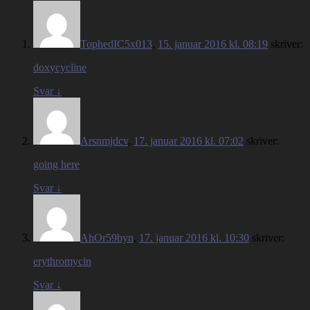
TophedIC5x013
,
15. januar 2016 kl. 08:19
skriver:
doxycycline
Svar
↓
Arsnmjdcv
,
17. januar 2016 kl. 07:02
skriver:
going here
Svar
↓
AhOr59byn
,
17. januar 2016 kl. 10:30
skriver:
erythromycin
Svar
↓