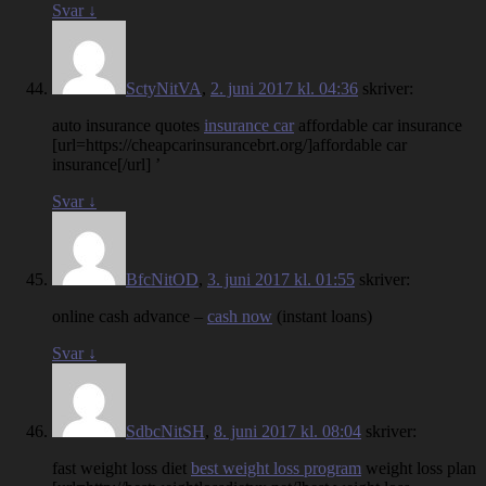
Svar
↓
SctyNitVA
,
2. juni 2017 kl. 04:36
skriver:
auto insurance quotes
insurance car
affordable car insurance
[url=https://cheapcarinsurancebrt.org/]affordable car
insurance[/url] ’
Svar
↓
BfcNitOD
,
3. juni 2017 kl. 01:55
skriver:
online cash advance –
cash now
(instant loans)
Svar
↓
SdbcNitSH
,
8. juni 2017 kl. 08:04
skriver:
fast weight loss diet
best weight loss program
weight loss plan