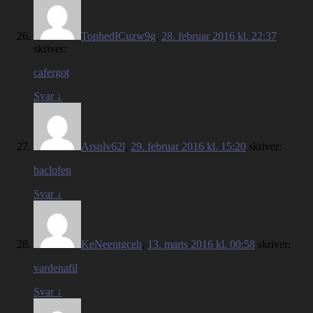
TophedICuzw9g
,
28. februar 2016 kl. 22:37
skriver:
cafergot
Svar
↓
Arsnlv62l
,
29. februar 2016 kl. 15:20
skriver:
baclofen
Svar
↓
KeNeentgceh
,
13. marts 2016 kl. 00:58
skriver:
vardenafil
Svar
↓