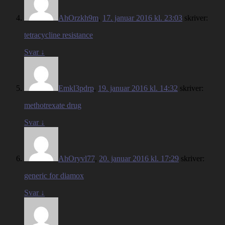
AhOrzkh9m
,
17. januar 2016 kl. 23:03
skriver:
tetracycline resistance
Svar
↓
Emkl3pdrp
,
19. januar 2016 kl. 14:32
skriver:
methotrexate drug
Svar
↓
AhOryvl77
,
20. januar 2016 kl. 17:29
skriver:
generic for diamox
Svar
↓