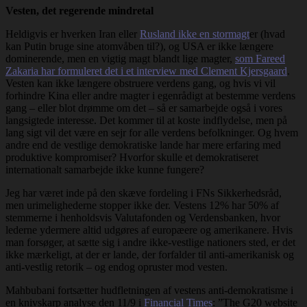
Vesten, det regerende mindretal
Heldigvis er hverken Iran eller
Rusland ikke en stormagt
er (hvad
kan Putin bruge sine atomvåben til?), og USA er ikke længere
dominerende, men en vigtig magt blandt lige magter,
som Fareed
Zakaria har formuleret det i et interview med Clement Kjersgaard
.
Vesten kan ikke længere obstruere verdens gang, og hvis vi vil
forhindre Kina eller andre magter i egenrådigt at bestemme verdens
gang – eller blot drømme om det – så er samarbejde også i vores
langsigtede interesse. Det kommer til at koste indflydelse, men på
lang sigt vil det være en sejr for alle verdens befolkninger. Og hvem
andre end de vestlige demokratiske lande har mere erfaring med
produktive kompromiser? Hvorfor skulle et demokratiseret
internationalt samarbejde ikke kunne fungere?
Jeg har været inde på den skæve fordeling i FNs Sikkerhedsråd,
men urimelighederne stopper ikke der. Vestens 12% har 50% af
stemmerne i henholdsvis Valutafonden og Verdensbanken, hvor
lederne ydermere altid udgøres af europæere og amerikanere. Hvis
man forsøger, at sætte sig i andre ikke-vestlige nationers sted, er det
ikke mærkeligt, at der er lande, der forfalder til anti-amerikanisk og
anti-vestlig retorik – og endog opruster mod vesten.
Mahbubani fortsætter hudfletningen af vestens anti-demokratisme i
en knivskarp analyse den 11/9 i
Financial Times
: ”The G20 website