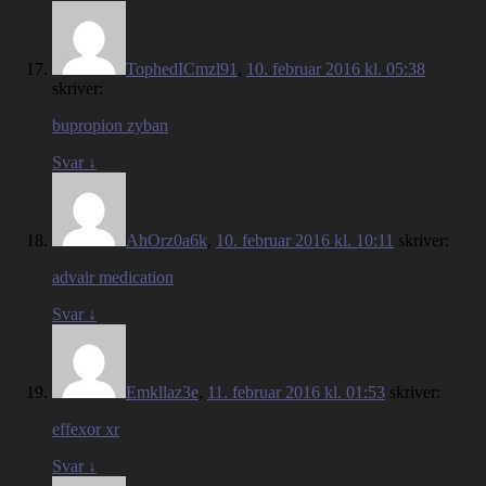
TophedICmzl91
,
10. februar 2016 kl. 05:38
skriver:
bupropion zyban
Svar
↓
AhOrz0a6k
,
10. februar 2016 kl. 10:11
skriver:
advair medication
Svar
↓
Emkllaz3e
,
11. februar 2016 kl. 01:53
skriver:
effexor xr
Svar
↓