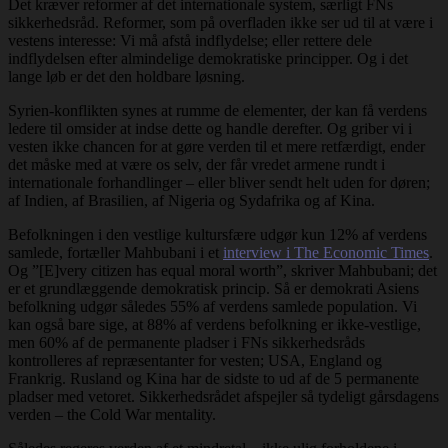
Det kræver reformer af det internationale system, særligt FNs
sikkerhedsråd. Reformer, som på overfladen ikke ser ud til at være i
vestens interesse: Vi må afstå indflydelse; eller rettere dele
indflydelsen efter almindelige demokratiske principper. Og i det
lange løb er det den holdbare løsning.
Syrien-konflikten synes at rumme de elementer, der kan få verdens
ledere til omsider at indse dette og handle derefter. Og griber vi i
vesten ikke chancen for at gøre verden til et mere retfærdigt, ender
det måske med at være os selv, der får vredet armene rundt i
internationale forhandlinger – eller bliver sendt helt uden for døren;
af Indien, af Brasilien, af Nigeria og Sydafrika og af Kina.
Befolkningen i den vestlige kultursfære udgør kun 12% af verdens
samlede, fortæller Mahbubani i et
interview i The Economic Times
.
Og ”[E]very citizen has equal moral worth”, skriver Mahbubani; det
er et grundlæggende demokratisk princip. Så er demokrati Asiens
befolkning udgør således 55% af verdens samlede population. Vi
kan også bare sige, at 88% af verdens befolkning er ikke-vestlige,
men 60% af de permanente pladser i FNs sikkerhedsråds
kontrolleres af repræsentanter for vesten; USA, England og
Frankrig. Rusland og Kina har de sidste to ud af de 5 permanente
pladser med vetoret. Sikkerhedsrådet afspejler så tydeligt gårsdagens
verden – the Cold War mentality.