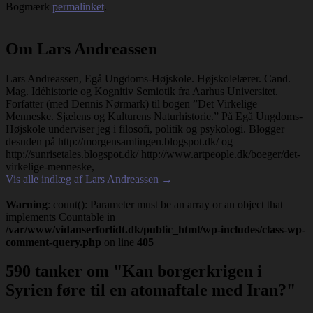
Bogmærk
permalinket
.
Om Lars Andreassen
Lars Andreassen, Egå Ungdoms-Højskole. Højskolelærer. Cand.
Mag. Idéhistorie og Kognitiv Semiotik fra Aarhus Universitet.
Forfatter (med Dennis Nørmark) til bogen ”Det Virkelige
Menneske. Sjælens og Kulturens Naturhistorie.” På Egå Ungdoms-
Højskole underviser jeg i filosofi, politik og psykologi. Blogger
desuden på http://morgensamlingen.blogspot.dk/ og
http://sunrisetales.blogspot.dk/ http://www.artpeople.dk/boeger/det-
virkelige-menneske,
Vis alle indlæg af Lars Andreassen
→
Warning
: count(): Parameter must be an array or an object that
implements Countable in
/var/www/vidanserforlidt.dk/public_html/wp-includes/class-wp-
comment-query.php
on line
405
590 tanker om "
Kan borgerkrigen i
Syrien føre til en atomaftale med Iran?
"