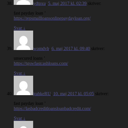
ydtpxu
,
5. maj 2017 kl. 02:39
skriver:
fast payday loan ’
https://repsmallloansonlinepaydayloan.org/
Svar
↓
womdvh
,
6. maj 2017 kl. 09:40
skriver:
unsecured loans ’
https://tgswfastcashloans.com/
Svar
↓
jrahkeRU
,
10. maj 2017 kl. 05:05
skriver:
fast payday loan ’
https://lasbadcreditloansloanbadcredit.com/
Svar
↓