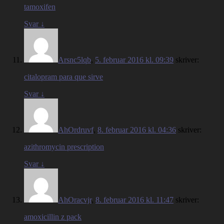
tamoxifen
Svar
↓
Arsnc5lqb
,
5. februar 2016 kl. 09:39
skriver:
citalopram para que sirve
Svar
↓
AhOrdruvf
,
8. februar 2016 kl. 04:36
skriver:
azithromycin prescription
Svar
↓
AhOracvjr
,
8. februar 2016 kl. 11:47
skriver:
amoxicillin z pack