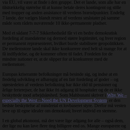
via EU, vil være at finde i den gruppe. Det er lande, som alle har en
tilstrækkelig størrelse til at kunne betale deres kontingent og stille
med tropper og anden assistance til verdens brændpunkter. Endelig
7 lande, der vælges blandt resten af verdens småstater på samme
måde som rådets nuværende 10 ikke-permanente pladser.
Med et sådant 7-7-7 Sikkerhedsråd får vi en bedre demokratisk
fordeling af mandaterne og dermed større legitimitet, og hver region
er permanent repræsenteret, hvilket burde stabilisere geopolitikken.
De mellemstore lande skal ikke konkurrere med helt så mange for at
få indflydelse, og de kommer oftere til fadet. Fordelen for de
mindste nationer er, at de slipper for at konkurrere med de
mellemstore.
Europas kriseramte befolkninger må besinde sig, og indse at en
fredelig udvikling er afhængig af en fair fordeling af goder – og
størstedelen af verdens befolkning har ikke råd til pensioner og
årlige ferierejser, de har ikke fri adgang til hospitaler og de er ikke
beskyttede mod arbejdsløshed. Som Mahbunani skriver i
Why We –
especially the West – Need the UN Development System
, er den
bedste beskyttelse af mindretal et lovbaseret styre. Derfor må vesten
leve op til egne idealer om demokrati; hvert individ en stemme.
I en global økonomi, må der være lige adgang for alle – også dem,
der lige nu kan lave flere ting billigere end os. Mange europæere og