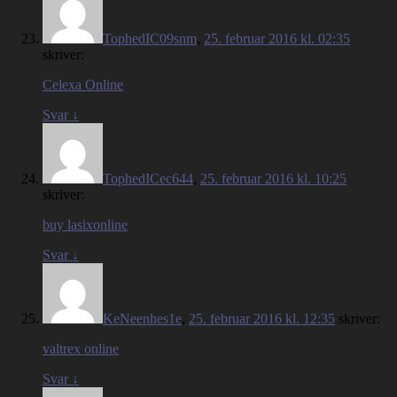
TophedIC09snm
,
25. februar 2016 kl. 02:35
skriver:
Celexa Online
Svar
↓
TophedICec644
,
25. februar 2016 kl. 10:25
skriver:
buy lasixonline
Svar
↓
KeNeenhes1e
,
25. februar 2016 kl. 12:35
skriver:
valtrex online
Svar
↓