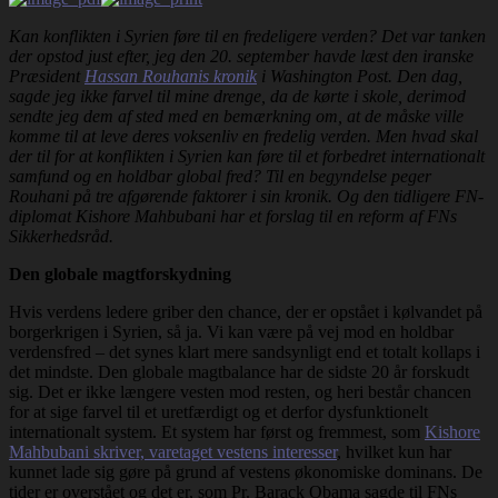
Kan konflikten i Syrien føre til en fredeligere verden? Det var tanken
der opstod just efter, jeg den 20. september havde læst den iranske
Præsident
Hassan Rouhanis kronik
i Washington Post. Den dag,
sagde jeg ikke farvel til mine drenge, da de kørte i skole, derimod
sendte jeg dem af sted med en bemærkning om, at de måske ville
komme til at leve deres voksenliv en fredelig verden. Men hvad skal
der til for at konflikten i Syrien kan føre til et forbedret internationalt
samfund og en holdbar global fred? Til en begyndelse peger
Rouhani på tre afgørende faktorer i sin kronik. Og den tidligere FN-
diplomat Kishore Mahbubani har et forslag til en reform af FNs
Sikkerhedsråd.
Den globale magtforskydning
Hvis verdens ledere griber den chance, der er opstået i kølvandet på
borgerkrigen i Syrien, så ja. Vi kan være på vej mod en holdbar
verdensfred – det synes klart mere sandsynligt end et totalt kollaps i
det mindste. Den globale magtbalance har de sidste 20 år forskudt
sig. Det er ikke længere vesten mod resten, og heri består chancen
for at sige farvel til et uretfærdigt og et derfor dysfunktionelt
internationalt system. Et system har først og fremmest, som
Kishore
Mahbubani skriver, varetaget vestens interesser
, hvilket kun har
kunnet lade sig gøre på grund af vestens økonomiske dominans. De
tider er overstået og det er, som Pr. Barack Obama sagde til FNs