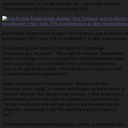
generalforsamling i år, på tide at tænke nyt – og i øvrigt styre efter
FNs grundlæggende formål, som er global fred.
Karl Fredrik Reuterswards skulptur, Non Violence, som er placeret u
hovedkvarter i New York. FNs hovedformål er at sikre verdensfreden
De ændrede globale forhold er det første Pr. Rouhani gør
opmærksom på i sin kronik: “The world has changed. International
politics is no longer a zero-sum game but a multi-dimensional arena
where cooperation and competition often occur simultaneously.
Gone is the age of blood feuds. World leaders are expected to lead
in turning threats into opportunities.”
Denne forskydning er veldokumenteret. Men for at der kan
reformeres er det vigtigt, at verdens befolkninger og ledere indser, at
nationale interesser ikke længere kan varetages i skarp konkurrence
med hinanden. Det er det andet, Pr. Rouhani gør opmærksom på:
”In other words, win-win outcomes are not just favorable but also
achievable. A zero-sum, Cold War mentality leads to everyone’s
loss.”
En verdensfred kræver selvfølgelig mere, end en ny præsident i Iran.