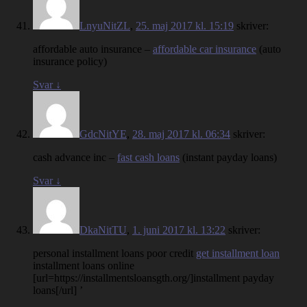
LnyuNitZL
,
25. maj 2017 kl. 15:19
skriver:
affordable auto insurance –
affordable car insurance
(auto
insurance policy)
Svar
↓
GdcNitYE
,
28. maj 2017 kl. 06:34
skriver:
cash advance inc –
fast cash loans
(instant payday loans)
Svar
↓
DkaNitTU
,
1. juni 2017 kl. 13:22
skriver:
personal installment loans poor credit
get installment loan
installment loans online
[url=https://installmentsloansgth.org/]installment payday
loans[/url] ’