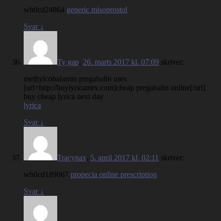
wh0cd24864
generic misoprostol
Svar
↓
Ty gap
,
26. marts 2017 kl. 07:09
skriver:
methylcobalamin pregabalin uses
[url=http://buylyricamrx.com]cheap pregabalin online[/url]
buy cheap lyrica next day
lyrica
Svar
↓
Tracynax
,
5. april 2017 kl. 02:11
skriver:
wh0cd189067
propecia online prescription
Svar
↓