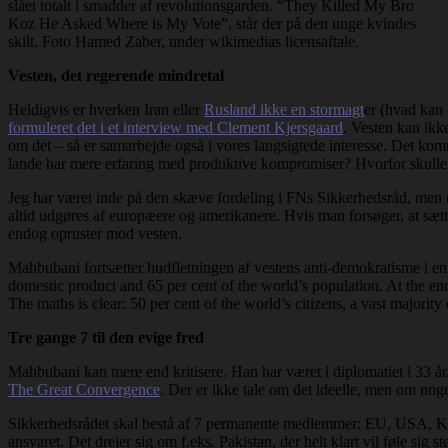
slået totalt i smadder af revolutionsgarden. “They Killed My Bro
Koz He Asked Where is My Vote”, står der på den unge kvindes
skilt. Foto Hamed Zaber, under wikimedias licensaftale.
Vesten, det regerende mindretal
Heldigvis er hverken Iran eller
Rusland ikke en stormagt
er (hvad kan
formuleret det i et interview med Clement Kjersgaard
. Vesten kan ikk
om det – så er samarbejde også i vores langsigtede interesse. Det komm
lande har mere erfaring med produktive kompromiser? Hvorfor skulle 
Jeg har været inde på den skæve fordeling i FNs Sikkerhedsråd, men
altid udgøres af europæere og amerikanere. Hvis man forsøger, at sætte s
endog opruster mod vesten.
Mahbubani fortsætter hudfletningen af vestens anti-demokratisme i en
domestic product and 65 per cent of the world’s population. At the end
The maths is clear: 50 per cent of the world’s citizens, a vast majorit
Tre gange 7 til den evige fred
Mahbubani kan mere end kritisere. Han har været i diplomatiet i 33 år,
The Great Convergence
. Der er ikke tale om det ideelle, men om noget
Sikkerhedsrådet skal bestå af 7 permanente medlemmer: EU, USA, Kin
ansvaret. Det drejer sig om f.eks. Pakistan, der helt klart vil føle s