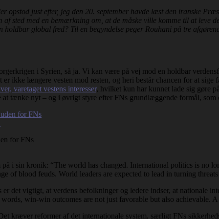
 der opstod just efter, jeg den 20. september havde læst den iranske Præ
em af sted med en bemærkning om, at de måske ville komme til at leve der
g en holdbar global fred? Til en begyndelse peger Rouhani på tre afgøren
rgerkrigen i Syrien, så ja. Vi kan være på vej mod en holdbar verdensfre
er ikke længere vesten mod resten, og heri består chancen for at sige farv
er, varetaget vestens interesser
, hvilket kun har kunnet lade sig gøre 
 at tænke nyt – og i øvrigt styre efter FNs grundlæggende formål, som e
den for FNs
.
å i sin kronik: “The world has changed. International politics is no 
e of blood feuds. World leaders are expected to lead in turning threats 
r det vigtigt, at verdens befolkninger og ledere indser, at nationale i
words, win-win outcomes are not just favorable but also achievable. A 
et kræver reformer af det internationale system, særligt FNs sikkerheds