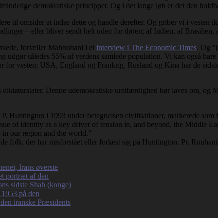
r almindelige demokratiske principper. Og i det lange løb er det den holdb
e til omsider at indse dette og handle derefter. Og griber vi i vesten i
dlinger – eller bliver sendt helt uden for døren; af Indien, af Brasilien
mlede, fortæller Mahbubani i et
interview i The Economic Times
. Og ”
g udgør således 55% af verdens samlede population. Vi kan også bare s
er for vesten; USA, England og Frankrig. Rusland og Kina har de sidst
ns diktaturstater. Denne udemokratiske uretfærdighed bør laves om, og Ma
 P. Huntington i 1993 under betegnelsen civilisationer, markerede som f
ue of identity as a key driver of tension in, and beyond, the Middle East
s in our region and the world.”
l de folk, der har misforstået eller forlæst sig på Huntington. Pr. Rouhanis