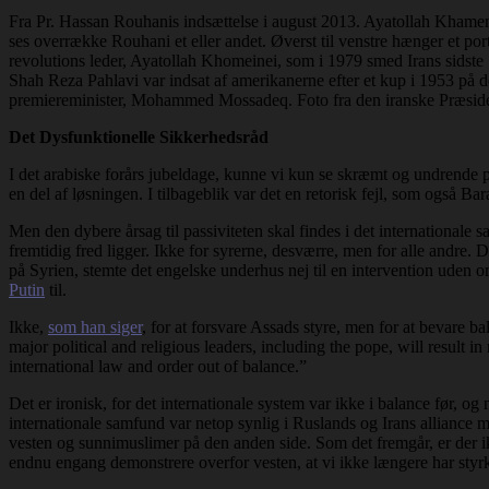
Fra Pr. Hassan Rouhanis indsættelse i august 2013. Ayatollah Khamene
ses overrække Rouhani et eller andet. Øverst til venstre hænger et por
revolutions leder, Ayatollah Khomeinei, som i 1979 smed Irans sidste
Shah Reza Pahlavi var indsat af amerikanerne efter et kup i 1953 på 
premiereminister, Mohammed Mossadeq. Foto fra den iranske Præsid
Det Dysfunktionelle Sikkerhedsråd
I det arabiske forårs jubeldage, kunne vi kun se skræmt og undrende 
en del af løsningen. I tilbageblik var det en retorisk fejl, som ogs
Men den dybere årsag til passiviteten skal findes i det internationale 
fremtidig fred ligger. Ikke for syrerne, desværre, men for alle andre.
på Syrien, stemte det engelske underhus nej til en intervention uden o
Putin
til.
Ikke,
som han siger
, for at forsvare Assads styre, men for at bevare b
major political and religious leaders, including the pope, will result i
international law and order out of balance.”
Det er ironisk, for det internationale system var ikke i balance før, o
internationale samfund var netop synlig i Ruslands og Irans alliance 
vesten og sunnimuslimer på den anden side. Som det fremgår, er der ikk
endnu engang demonstrere overfor vesten, at vi ikke længere har styrke