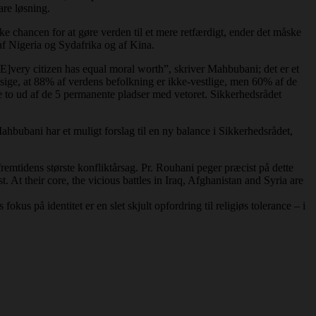
are løsning.
kke chancen for at gøre verden til et mere retfærdigt, ender det måske
, af Nigeria og Sydafrika og af Kina.
[E]very citizen has equal moral worth”, skriver Mahbubani; det er et
ige, at 88% af verdens befolkning er ikke-vestlige, men 60% af de
e to ud af de 5 permanente pladser med vetoret. Sikkerhedsrådet
hbubani har et muligt forslag til en ny balance i Sikkerhedsrådet,
remtidens største konfliktårsag. Pr. Rouhani peger præcist på dette
. At their core, the vicious battles in Iraq, Afghanistan and Syria are
 fokus på identitet er en slet skjult opfordring til religiøs tolerance – i