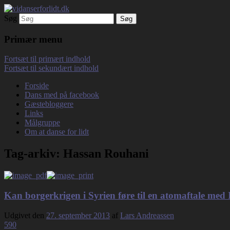
Søg
Debatterende tekster med filosofisk tilsn
vidanserforlidt.dk
Primær menu
Fortsæt til primært indhold
Fortsæt til sekundært indhold
Forside
Dans med på facebook
Gæstebloggere
Links
Målgruppe
Om at danse for lidt
Tag-arkiv:
Hassan Rouhani
Kan borgerkrigen i Syrien føre til en atomaftale med
Udgivet den
27. september 2013
af
Lars Andreassen
590