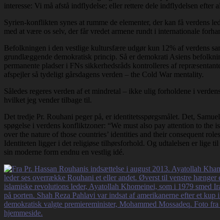
interesse: Vi må afstå indflydelse; eller rettere dele indflydelsen efte
Syrien-konflikten synes at rumme de elementer, der kan få verdens leder
med at være os selv, der får vredet armene rundt i internationale forhan
Befolkningen i den vestlige kultursfære udgør kun 12% af verdens sa
grundlæggende demokratisk princip. Så er demokrati Asiens befolknin
permanente pladser i FNs sikkerhedsråds kontrolleres af repræsentant
afspejler så tydeligt gårsdagens verden – the Cold War mentality.
Således regeres verden af et mindretal – ikke ulig forholdene i verde
hvilket jeg vender tilbage til.
Det tredje Pr. Rouhani peger på, er identitetsspørgsmålet. Det, Samuel
spøgelse i verdens konfliktzoner: “We must also pay attention to the iss
over the nature of those countries’ identities and their consequent role
Identiteten ligger i det religiøse tilhørsforhold. Og udtalelsen er lige ti
sin moderne form endnu en vestlig idé.