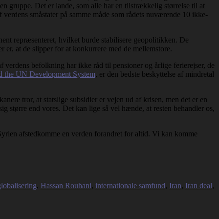
gruppe. Det er lande, som alle har en tilstrækkelig størrelse til at
en af verdens småstater på samme måde som rådets nuværende 10 ikke-
ent repræsenteret, hvilket burde stabilisere geopolitikken. De
r er, at de slipper for at konkurrere med de mellemstore.
 verdens befolkning har ikke råd til pensioner og årlige ferierejser, de
ed the UN Development System
, er den bedste beskyttelse af mindretal
ere tror, at statslige subsidier er vejen ud af krisen, men det er en
 sig større end vores. Det kan lige så vel hænde, at resten behandler os,
i Syrien afstedkomme en verden forandret for altid. Vi kan komme
globalisering
,
Hassan Rouhani
,
internationale samfund
,
Iran
,
Iran deal
,