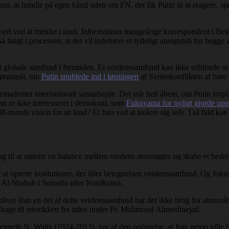
om, at handle på egen hånd uden om FN, der fik Putin til at reagere, spri
vært ved at trække i land.
Informations
mangeårige korrespondent i Beiru
 langt i processen, at det vil indebære et tydeligt ansigtstab for begge 
t globale samfund i fremtiden. Et verdenssamfund kan ikke stiltiende se
spørgsmål, om
Putin snublede ind i løsningen
af Syrienkonflikten af bare 
remadrettet internationalt samarbejde. Det står helt åbent, om Putin forp
han er ikke interesseret i demokrati, som
Fukuyama for nyligt gjorde o
mands vision for sit land? Er han ved at isolere sig selv. I så fald kan
 og til at oprette en balance mellem verdens stormagter og skabe et bed
 at oprette institutioner, der tåler betegnelsen verdenssamfund. Og fokus
, Al-Shahab i Somalia eller Nordkorea.
liver Iran en del af dette verdenssamfund har det ikke brug for atomvåb
 tilbage til retorikken fra tiden under Pr. Mahmoud Ahmedinejad.
nneth N. Waltz (1924-2013), var af den opfattelse, at Iran netop ville h