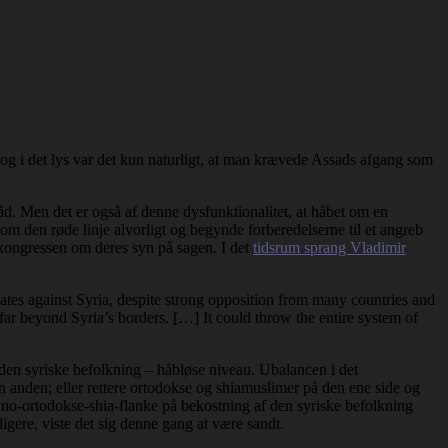
og i det lys var det kun naturligt, at man krævede Assads afgang som
råd. Men det er også af denne dysfunktionalitet, at håbet om en
om den røde linje alvorligt og begynde forberedelserne til et angreb
e kongressen om deres syn på sagen. I det
tidsrum sprang Vladimir
States against Syria, despite strong opposition from many countries and
t far beyond Syria’s borders. […] It could throw the entire system of
or den syriske befolkning – håbløse niveau. Ubalancen i det
n anden; eller rettere ortodokse og shiamuslimer på den ene side og
 sino-ortodokse-shia-flanke på bekostning af den syriske befolkning
igere, viste det sig denne gang at være sandt.