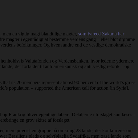
, men en vigtig magt blandt lige magter,
som Fareed Zakaria har
ndre magter i egenrådigt at bestemme verdens gang – eller blot drømme
lle verdens befolkninger. Og hvem andre end de vestlige demokratiske
i henholdsvis Valutafonden og Verdensbanken, hvor lederne ydermere
lande, der forfalder til anti-amerikanisk og anti-vestlig retorik – og
 that its 20 members represent almost 90 per cent of the world’s gross
ld’s population – supported the American call for action [in Syria].
og Frankrig bliver egentlige tabere. Detaljerne i forslaget kan læses i
erebringe en grov skitse af forslaget.
r, mere præcist en gruppe på omkring 28 lande, der konkurrerer om
e over Brasiliens plads og selvfølgelig Sydafrika, men også lande som