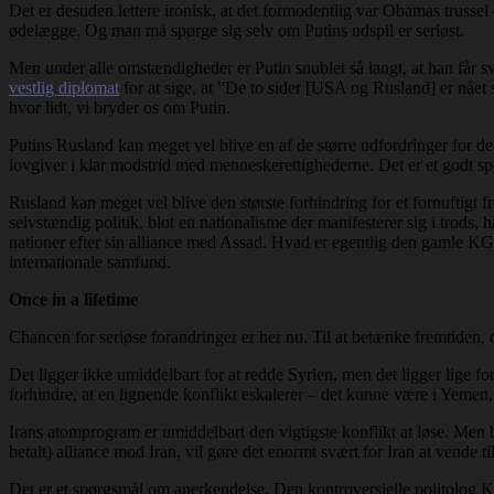
Det er desuden lettere ironisk, at det formodentlig var Obamas trussel 
ødelægge. Og man må spørge sig selv om Putins udspil er seriøst.
Men under alle omstændigheder er Putin snublet så langt, at han får s
vestlig diplomat
for at sige, at ”De to sider [USA og Rusland] er nået så
hvor lidt, vi bryder os om Putin.
Putins Rusland kan meget vel blive en af de større udfordringer for de
lovgiver i klar modstrid med menneskerettighederne. Det er et godt 
Rusland kan meget vel blive den største forhindring for et fornuftigt f
selvstændig politik, blot en nationalisme der manifesterer sig i trods, 
nationer efter sin alliance med Assad. Hvad er egentlig den gamle KGB-
internationale samfund.
Once in a lifetime
Chancen for seriøse forandringer er her nu. Til at betænke fremtiden,
Det ligger ikke umiddelbart for at redde Syrien, men det ligger lige for
forhindre, at en lignende konflikt eskalerer – det kunne være i Yemen
Irans atomprogram er umiddelbart den vigtigste konflikt at løse. Men b
betalt) alliance mod Iran, vil gøre det enormt svært for Iran at vende
Det er et spørgsmål om anerkendelse. Den kontroversielle politolog Ke