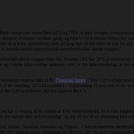
 Putin bruge sine atomvåben til?), og USA er ikke længere dominerende
e længere obstruere verdens gang, og hvis vi vil forhindre Kina eller a
er til at koste indflydelse, men på lang sigt vil det være en sejr for a
et demokratiseret internationalt samarbejde ikke kunne fungere?
 urimelighederne stopper ikke der. Vestens 12% har 50% af stemmerne 
ig i andre ikke-vestlige nationers sted, er det ikke mærkeligt, at der er 
 knivskarp analyse den 11/9 i
Financial Times
: ”The G20 website boasts
 of the meeting, 10 G20 countries – representing 12 per cent of the wor
y of the G20 population, did not support the US.”
 og har et forslag til en reform af FNs Sikkerhedsråd, hvor kun England 
, der måske ikke er helt umuligt, og jeg vil her til en afslutning blot vid
a, Indien, Rusland, Brasilien og Nigeria. 7 halvpermanente medlemme
ig stødt over Indiens plads, Argentina og Mexico, der vil være fornærmed