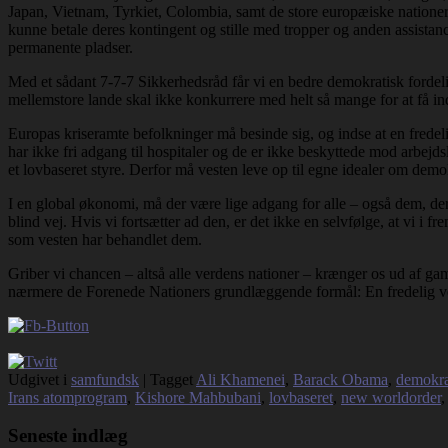
Japan, Vietnam, Tyrkiet, Colombia, samt de store europæiske nationer, 
kunne betale deres kontingent og stille med tropper og anden assista
permanente pladser.
Med et sådant 7-7-7 Sikkerhedsråd får vi en bedre demokratisk fordeli
mellemstore lande skal ikke konkurrere med helt så mange for at få ind
Europas kriseramte befolkninger må besinde sig, og indse at en fredelig
har ikke fri adgang til hospitaler og de er ikke beskyttede mod arbe
et lovbaseret styre. Derfor må vesten leve op til egne idealer om demo
I en global økonomi, må der være lige adgang for alle – også dem, der l
blind vej. Hvis vi fortsætter ad den, er det ikke en selvfølge, at vi i 
som vesten har behandlet dem.
Griber vi chancen – altså alle verdens nationer – krænger os ud af ga
nærmere de Forenede Nationers grundlæggende formål: En fredelig v
Udgivet i
samfundsk
|
Tagget
Ali Khamenei
,
Barack Obama
,
demokra
Irans atomprogram
,
Kishore Mahbubani
,
lovbaseret
,
new worldorder
Seneste indlæg