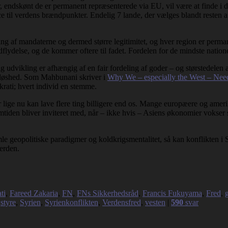
endskønt de er permanent repræsenterede via EU, vil være at finde i den 
nce til verdens brændpunkter. Endelig 7 lande, der vælges blandt rest
ng af mandaterne og dermed større legitimitet, og hver region er perman
flydelse, og de kommer oftere til fadet. Fordelen for de mindste natione
 udvikling er afhængig af en fair fordeling af goder – og størstedelen af
jdsløshed. Som Mahbunani skriver i
Why We – especially the West – Ne
krati; hvert individ en stemme.
ige nu kan lave flere ting billigere end os. Mange europæere og amerikan
fremtiden bliver inviteret med, når – ikke hvis – Asiens økonomier vokser
mle geopolitiske paradigmer og koldkrigsmentalitet, så kan konflikten 
erden.
ti
,
Fareed Zakaria
,
FN
,
FNs Sikkerhedsråd
,
Francis Fukuyama
,
Fred
,
,
styre
,
Syrien
,
Syrienkonflikten
,
Verdensfred
,
vesten
|
590
svar