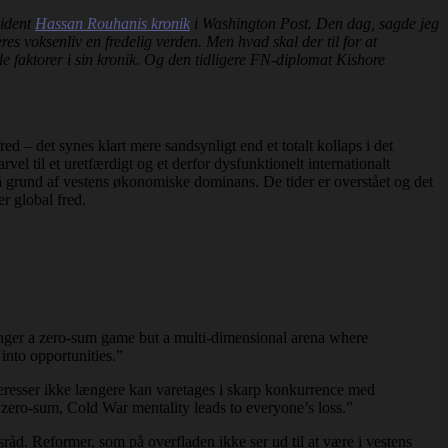
sident
Hassan Rouhanis kronik
i Washington Post. Den dag, sagde jeg
es voksenliv en fredelig verden. Men hvad skal der til for at
de faktorer i sin kronik. Og den tidligere FN-diplomat Kishore
d – det synes klart mere sandsynligt end et totalt kollaps i det
el til et uretfærdigt og et derfor dysfunktionelt internationalt
på grund af vestens økonomiske dominans. De tider er overstået og det
r global fred.
longer a zero-sum game but a multi-dimensional arena where
into opportunities.”
nteresser ikke længere kan varetages i skarp konkurrence med
zero-sum, Cold War mentality leads to everyone’s loss.”
råd. Reformer, som på overfladen ikke ser ud til at være i vestens