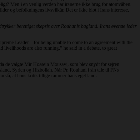
meligt? Men i en venlig verden har iranerne ikke brug for atomvåben.
der og befolkningens livsvilkår. Det er ikke blot i Irans interesse,
trykker berettiget skepsis over Rouhanis bagland. Irans øverste leder
 Supreme Leader – for being unable to come to an agreement with the
 livelihoods are also running,” he said in a debate, to great
 da de valgte Mir-Hossein Mousavi, som blev snydt for sejren.
land, Syrien og Hizbollah. Når Pr. Rouhani i sin tale til FNs
orstå, at hans kritik tillige rammer hans eget land.