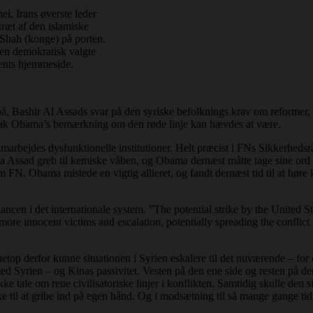
i, Irans øverste leder
træt af den islamiske
 Shah (konge) på porten.
den demokratisk valgte
ents hjemmeside.
på, Bashir Al Assads svar på den syriske befolknings krav om reformer, 
å Barak Obama’s bemærkning om den røde linje kan hævdes at være.
samarbejdes dysfunktionelle institutioner. Helt præcist i FNs Sikkerheds
 Da Assad greb til kemiske våben, og Obama dernæst måtte tage sine ord 
m FN. Obama mistede en vigtig allieret, og fandt dernæst tid til at hør
alancen i det internationale system. ”The potential strike by the United 
n more innocent victims and escalation, potentially spreading the conflic
g netop derfor kunne situationen i Syrien eskalere til det nuværende – f
med Syrien – og Kinas passivitet. Vesten på den ene side og resten på de
e tale om rene civilisatoriske linjer i konflikten. Samtidig skulle den
 til at gribe ind på egen hånd. Og i modsætning til så mange gange tidl