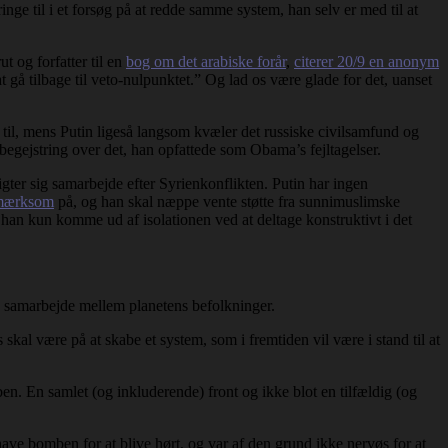
nge til i et forsøg på at redde samme system, han selv er med til at
t og forfatter til en
bog om det arabiske forår
,
citerer 20/9 en anonym
at gå tilbage til veto-nulpunktet.” Og lad os være glade for det, uanset
 til, mens Putin ligeså langsom kvæler det russiske civilsamfund og
begejstring over det, han opfattede som Obama’s fejltagelser.
ligter sig samarbejde efter Syrienkonflikten. Putin har ingen
pmærksom
på, og han skal næppe vente støtte fra sunnimuslimske
 han kun komme ud af isolationen ved at deltage konstruktivt i det
re samarbejde mellem planetens befolkninger.
 skal være på at skabe et system, som i fremtiden vil være i stand til at
en. En samlet (og inkluderende) front og ikke blot en tilfældig (og
ave bomben for at blive hørt, og var af den grund ikke nervøs for at