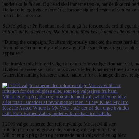
landet skulle få den. Og hvad skal iranerne tænke, når de ikke må beri
De har olie, og hvis de formår at forsone sig med resten af verden kan 
men i alles interesse.
Selvfølgelig er Pr. Rouhani nødt til at gå fra forsonende ord til egent
er trods alt Khamenei og ikke Rouhani. Men læs så denne lille opmu
”During the campaign, Rouhani vigorously attacked the most hard-line 
international community and ease any of the sanctions arrayed against I
applause.”
Det iranske folk har med valget af den reformvenlige Rouhani vist, h
Hvilken interesse kan selv Irans øverste leder, Khamenei have i at vær
Generalforsamling kritiserer andre nationer for at knægte diverse rettig
I 2009 valgte iranerne den reformvenlige Moussavi til stor
irritation for den religiøse elite, som tog valgsejren fra ham.
Millioner gik på gaden og protestede mod valgsvindlen og blev