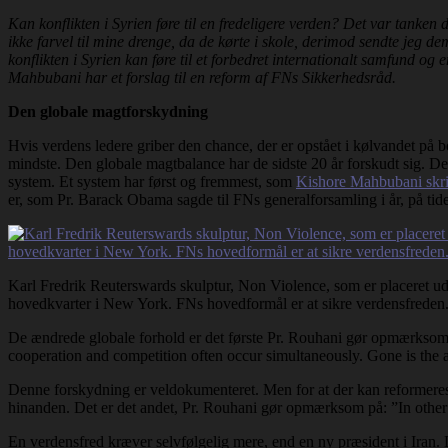
Kan konflikten i Syrien føre til en fredeligere verden? Det var tanken
ikke farvel til mine drenge, da de kørte i skole, derimod sendte jeg d
konflikten i Syrien kan føre til et forbedret internationalt samfund o
Mahbubani har et forslag til en reform af FNs Sikkerhedsråd.
Den globale magtforskydning
Hvis verdens ledere griber den chance, der er opstået i kølvandet på bo
mindste. Den globale magtbalance har de sidste 20 år forskudt sig. Det 
system. Et system har først og fremmest, som
Kishore Mahbubani skriv
er, som Pr. Barack Obama sagde til FNs generalforsamling i år, på tide
Karl Fredrik Reuterswards skulptur, Non Violence, som er placeret u
hovedkvarter i New York. FNs hovedformål er at sikre verdensfreden
De ændrede globale forhold er det første Pr. Rouhani gør opmærksom p
cooperation and competition often occur simultaneously. Gone is the ag
Denne forskydning er veldokumenteret. Men for at der kan reformeres e
hinanden. Det er det andet, Pr. Rouhani gør opmærksom på: ”In other 
En verdensfred kræver selvfølgelig mere, end en ny præsident i Iran. D