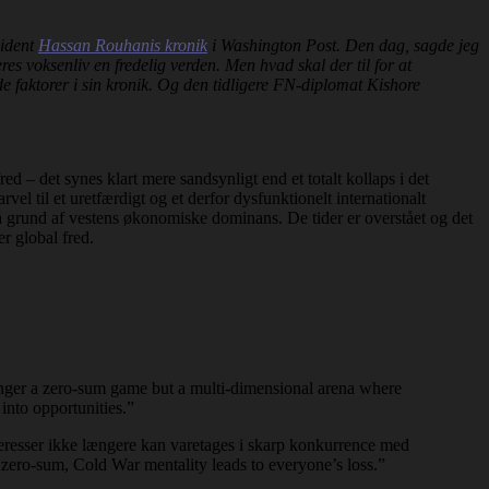
sident
Hassan Rouhanis kronik
i Washington Post. Den dag, sagde jeg
es voksenliv en fredelig verden. Men hvad skal der til for at
de faktorer i sin kronik. Og den tidligere FN-diplomat Kishore
d – det synes klart mere sandsynligt end et totalt kollaps i det
el til et uretfærdigt og et derfor dysfunktionelt internationalt
på grund af vestens økonomiske dominans. De tider er overstået og det
r global fred.
longer a zero-sum game but a multi-dimensional arena where
into opportunities.”
nteresser ikke længere kan varetages i skarp konkurrence med
zero-sum, Cold War mentality leads to everyone’s loss.”