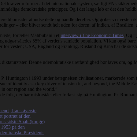
et kræver reformer af det internationale system, særligt FNs sikkerheds
r almindelige demokratiske principper. Og i det lange løb er det den holdb
e til omsider at indse dette og handle derefter. Og griber vi i vesten i
dlinger – eller bliver sendt helt uden for døren; af Indien, af Brasilien
mlede, fortæller Mahbubani i et
interview i The Economic Times
. Og ”
g udgør således 55% af verdens samlede population. Vi kan også bare s
er for vesten; USA, England og Frankrig. Rusland og Kina har de sidst
ns diktaturstater. Denne udemokratiske uretfærdighed bør laves om, og Ma
 P. Huntington i 1993 under betegnelsen civilisationer, markerede som f
ue of identity as a key driver of tension in, and beyond, the Middle East
s in our region and the world.”
l de folk, der har misforstået eller forlæst sig på Huntington. Pr. Rouhanis