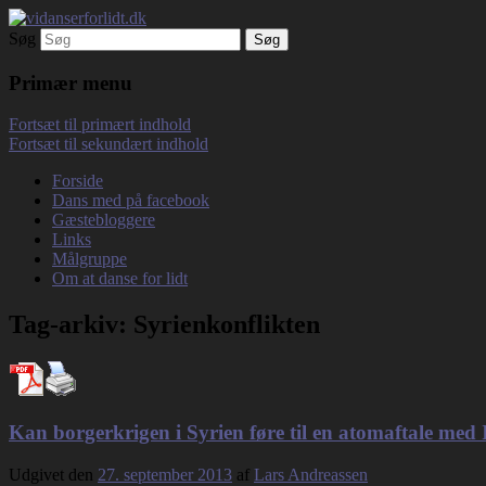
Søg
Debatterende tekster med filosofisk tilsn
vidanserforlidt.dk
Primær menu
Fortsæt til primært indhold
Fortsæt til sekundært indhold
Forside
Dans med på facebook
Gæstebloggere
Links
Målgruppe
Om at danse for lidt
Tag-arkiv:
Syrienkonflikten
Kan borgerkrigen i Syrien føre til en atomaftale med
Udgivet den
27. september 2013
af
Lars Andreassen