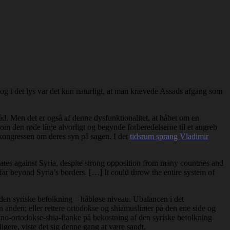
og i det lys var det kun naturligt, at man krævede Assads afgang som
råd. Men det er også af denne dysfunktionalitet, at håbet om en
om den røde linje alvorligt og begynde forberedelserne til et angreb
e kongressen om deres syn på sagen. I det
tidsrum sprang Vladimir
States against Syria, despite strong opposition from many countries and
t far beyond Syria’s borders. […] It could throw the entire system of
or den syriske befolkning – håbløse niveau. Ubalancen i det
n anden; eller rettere ortodokse og shiamuslimer på den ene side og
 sino-ortodokse-shia-flanke på bekostning af den syriske befolkning
igere, viste det sig denne gang at være sandt.