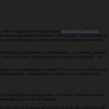
, men en vigtig magt blandt lige magter,
som Fareed Zakaria har
ndre magter i egenrådigt at bestemme verdens gang – eller blot drømme
lle verdens befolkninger. Og hvem andre end de vestlige demokratiske
i henholdsvis Valutafonden og Verdensbanken, hvor lederne ydermere
lande, der forfalder til anti-amerikanisk og anti-vestlig retorik – og
 that its 20 members represent almost 90 per cent of the world’s gross
ld’s population – supported the American call for action [in Syria].
og Frankrig bliver egentlige tabere. Detaljerne i forslaget kan læses i
erebringe en grov skitse af forslaget.
r, mere præcist en gruppe på omkring 28 lande, der konkurrerer om