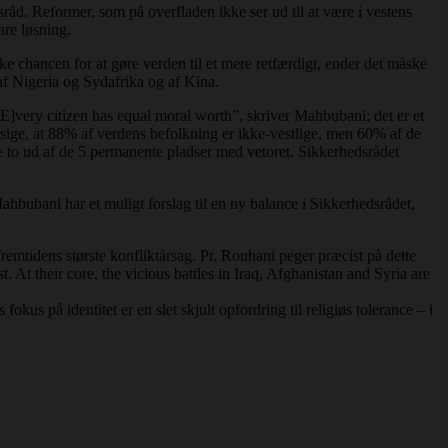
råd. Reformer, som på overfladen ikke ser ud til at være i vestens
are løsning.
kke chancen for at gøre verden til et mere retfærdigt, ender det måske
, af Nigeria og Sydafrika og af Kina.
[E]very citizen has equal moral worth”, skriver Mahbubani; det er et
ige, at 88% af verdens befolkning er ikke-vestlige, men 60% af de
e to ud af de 5 permanente pladser med vetoret. Sikkerhedsrådet
hbubani har et muligt forslag til en ny balance i Sikkerhedsrådet,
remtidens største konfliktårsag. Pr. Rouhani peger præcist på dette
. At their core, the vicious battles in Iraq, Afghanistan and Syria are
 fokus på identitet er en slet skjult opfordring til religiøs tolerance – i