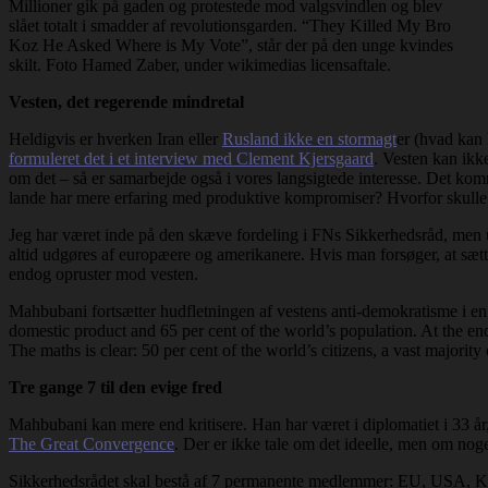
Millioner gik på gaden og protestede mod valgsvindlen og blev
slået totalt i smadder af revolutionsgarden. “They Killed My Bro
Koz He Asked Where is My Vote”, står der på den unge kvindes
skilt. Foto Hamed Zaber, under wikimedias licensaftale.
Vesten, det regerende mindretal
Heldigvis er hverken Iran eller
Rusland ikke en stormagt
er (hvad kan
formuleret det i et interview med Clement Kjersgaard
. Vesten kan ikk
om det – så er samarbejde også i vores langsigtede interesse. Det komm
lande har mere erfaring med produktive kompromiser? Hvorfor skulle 
Jeg har været inde på den skæve fordeling i FNs Sikkerhedsråd, men
altid udgøres af europæere og amerikanere. Hvis man forsøger, at sætte s
endog opruster mod vesten.
Mahbubani fortsætter hudfletningen af vestens anti-demokratisme i en
domestic product and 65 per cent of the world’s population. At the end
The maths is clear: 50 per cent of the world’s citizens, a vast majorit
Tre gange 7 til den evige fred
Mahbubani kan mere end kritisere. Han har været i diplomatiet i 33 år,
The Great Convergence
. Der er ikke tale om det ideelle, men om noget
Sikkerhedsrådet skal bestå af 7 permanente medlemmer: EU, USA, Kin