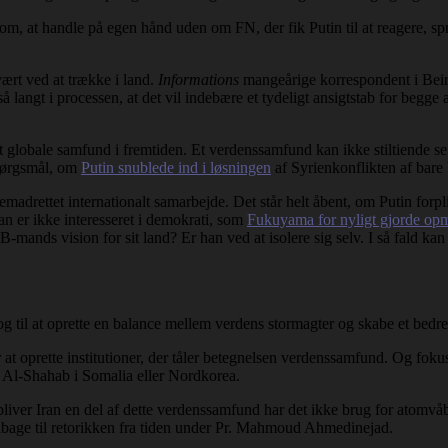
om, at handle på egen hånd uden om FN, der fik Putin til at reagere, spri
vært ved at trække i land.
Informations
mangeårige korrespondent i Beiru
 langt i processen, at det vil indebære et tydeligt ansigtstab for begge 
t globale samfund i fremtiden. Et verdenssamfund kan ikke stiltiende se
spørgsmål, om
Putin snublede ind i løsningen
af Syrienkonflikten af bare 
remadrettet internationalt samarbejde. Det står helt åbent, om Putin forp
han er ikke interesseret i demokrati, som
Fukuyama for nyligt gjorde o
mands vision for sit land? Er han ved at isolere sig selv. I så fald kan
 og til at oprette en balance mellem verdens stormagter og skabe et bed
 at oprette institutioner, der tåler betegnelsen verdenssamfund. Og fokus
, Al-Shahab i Somalia eller Nordkorea.
liver Iran en del af dette verdenssamfund har det ikke brug for atomvåb
 tilbage til retorikken fra tiden under Pr. Mahmoud Ahmedinejad.