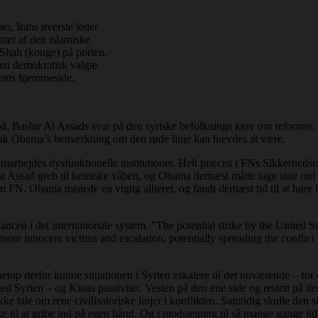
i, Irans øverste leder
træt af den islamiske
 Shah (konge) på porten.
den demokratisk valgte
ents hjemmeside.
på, Bashir Al Assads svar på den syriske befolknings krav om reformer, 
å Barak Obama’s bemærkning om den røde linje kan hævdes at være.
samarbejdes dysfunktionelle institutioner. Helt præcist i FNs Sikkerheds
 Da Assad greb til kemiske våben, og Obama dernæst måtte tage sine ord 
m FN. Obama mistede en vigtig allieret, og fandt dernæst tid til at hør
alancen i det internationale system. ”The potential strike by the United 
n more innocent victims and escalation, potentially spreading the conflic
g netop derfor kunne situationen i Syrien eskalere til det nuværende – f
med Syrien – og Kinas passivitet. Vesten på den ene side og resten på de
e tale om rene civilisatoriske linjer i konflikten. Samtidig skulle den
 til at gribe ind på egen hånd. Og i modsætning til så mange gange tidl