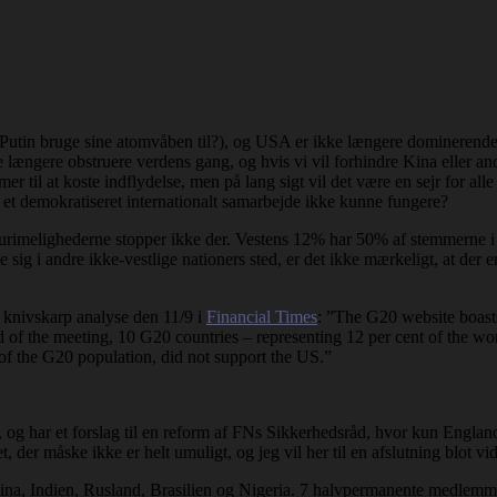
 Putin bruge sine atomvåben til?), og USA er ikke længere dominerende
e længere obstruere verdens gang, og hvis vi vil forhindre Kina eller a
er til at koste indflydelse, men på lang sigt vil det være en sejr for a
et demokratiseret internationalt samarbejde ikke kunne fungere?
 urimelighederne stopper ikke der. Vestens 12% har 50% af stemmerne 
ig i andre ikke-vestlige nationers sted, er det ikke mærkeligt, at der er 
 knivskarp analyse den 11/9 i
Financial Times
: ”The G20 website boasts
 of the meeting, 10 G20 countries – representing 12 per cent of the wor
y of the G20 population, did not support the US.”
 og har et forslag til en reform af FNs Sikkerhedsråd, hvor kun England 
, der måske ikke er helt umuligt, og jeg vil her til en afslutning blot vid
a, Indien, Rusland, Brasilien og Nigeria. 7 halvpermanente medlemme