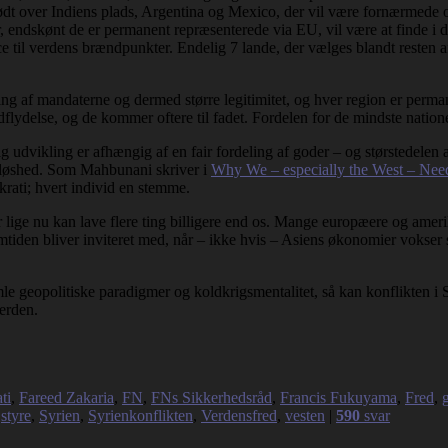
ig stødt over Indiens plads, Argentina og Mexico, der vil være fornærmed
endskønt de er permanent repræsenterede via EU, vil være at finde i den 
nce til verdens brændpunkter. Endelig 7 lande, der vælges blandt rest
ng af mandaterne og dermed større legitimitet, og hver region er perman
flydelse, og de kommer oftere til fadet. Fordelen for de mindste natione
 udvikling er afhængig af en fair fordeling af goder – og størstedelen af
jdsløshed. Som Mahbunani skriver i
Why We – especially the West – Ne
krati; hvert individ en stemme.
ige nu kan lave flere ting billigere end os. Mange europæere og amerikan
fremtiden bliver inviteret med, når – ikke hvis – Asiens økonomier vokser
mle geopolitiske paradigmer og koldkrigsmentalitet, så kan konflikten 
erden.
ti
,
Fareed Zakaria
,
FN
,
FNs Sikkerhedsråd
,
Francis Fukuyama
,
Fred
,
,
styre
,
Syrien
,
Syrienkonflikten
,
Verdensfred
,
vesten
|
590
svar