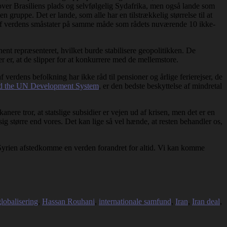
e over Brasiliens plads og selvfølgelig Sydafrika, men også lande som
gruppe. Det er lande, som alle har en tilstrækkelig størrelse til at
en af verdens småstater på samme måde som rådets nuværende 10 ikke-
ent repræsenteret, hvilket burde stabilisere geopolitikken. De
r er, at de slipper for at konkurrere med de mellemstore.
 verdens befolkning har ikke råd til pensioner og årlige ferierejser, de
ed the UN Development System
, er den bedste beskyttelse af mindretal
ere tror, at statslige subsidier er vejen ud af krisen, men det er en
 sig større end vores. Det kan lige så vel hænde, at resten behandler os,
i Syrien afstedkomme en verden forandret for altid. Vi kan komme
globalisering
,
Hassan Rouhani
,
internationale samfund
,
Iran
,
Iran deal
,