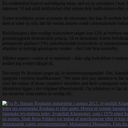
En verdensfred kræver selvfølgelig mere, end en ny præsident i Iran. D
interesse: Vi må afstå indflydelse; eller rettere dele indflydelsen efte
Syrien-konflikten synes at rumme de elementer, der kan få verdens leder
med at være os selv, der får vredet armene rundt i internationale forhan
Befolkningen i den vestlige kultursfære udgør kun 12% af verdens sa
grundlæggende demokratisk princip. Så er demokrati Asiens befolknin
permanente pladser i FNs sikkerhedsråds kontrolleres af repræsentant
afspejler så tydeligt gårsdagens verden – the Cold War mentality.
Således regeres verden af et mindretal – ikke ulig forholdene i verde
hvilket jeg vender tilbage til.
Det tredje Pr. Rouhani peger på, er identitetsspørgsmålet. Det, Samuel
spøgelse i verdens konfliktzoner: “We must also pay attention to the iss
over the nature of those countries’ identities and their consequent role
Identiteten ligger i det religiøse tilhørsforhold. Og udtalelsen er lige ti
sin moderne form endnu en vestlig idé.