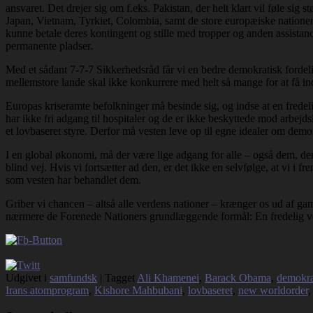
ansvaret. Det drejer sig om f.eks. Pakistan, der helt klart vil føle s
Japan, Vietnam, Tyrkiet, Colombia, samt de store europæiske nationer, 
kunne betale deres kontingent og stille med tropper og anden assista
permanente pladser.
Med et sådant 7-7-7 Sikkerhedsråd får vi en bedre demokratisk fordeli
mellemstore lande skal ikke konkurrere med helt så mange for at få ind
Europas kriseramte befolkninger må besinde sig, og indse at en fredelig
har ikke fri adgang til hospitaler og de er ikke beskyttede mod arbe
et lovbaseret styre. Derfor må vesten leve op til egne idealer om demo
I en global økonomi, må der være lige adgang for alle – også dem, der l
blind vej. Hvis vi fortsætter ad den, er det ikke en selvfølge, at vi i 
som vesten har behandlet dem.
Griber vi chancen – altså alle verdens nationer – krænger os ud af ga
nærmere de Forenede Nationers grundlæggende formål: En fredelig v
Udgivet i
samfundsk
|
Tagget
Ali Khamenei
,
Barack Obama
,
demokra
Irans atomprogram
,
Kishore Mahbubani
,
lovbaseret
,
new worldorder