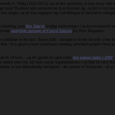
nneth N. Waltz (1924-2013), var af den opfattelse, at Iran netop ville h
ge uran? Rouhani taler om deres ret til at forsvare sig, og det er vel ri
den sælges, og de kan engagere sig i udviklingen af alternative energikil
lig handling, som
Ray Takeyh
kraftigt understreger. Og kommentatorer ud
ntrende
analytiske passage af Fareed Zakaria
fra Time Magazine:
candidate in the race, Saeed Jalili – thought to be the favorite of the
ran. “It is good to have centrifuges running, provided people’s lives and
vad de vil have – og det gjorde de også under
den grønne bølge i 2009
,
e lukket uden for, når hans eneste legekammerater i så fald vil være Rus
heder, er han tilstrækkelig intelligent – det samme er Khamenei – til at f