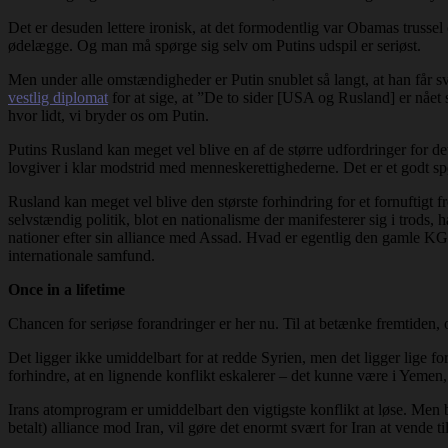
Det er desuden lettere ironisk, at det formodentlig var Obamas trussel 
ødelægge. Og man må spørge sig selv om Putins udspil er seriøst.
Men under alle omstændigheder er Putin snublet så langt, at han får s
vestlig diplomat
for at sige, at ”De to sider [USA og Rusland] er nået så
hvor lidt, vi bryder os om Putin.
Putins Rusland kan meget vel blive en af de større udfordringer for de
lovgiver i klar modstrid med menneskerettighederne. Det er et godt 
Rusland kan meget vel blive den største forhindring for et fornuftigt f
selvstændig politik, blot en nationalisme der manifesterer sig i trods, 
nationer efter sin alliance med Assad. Hvad er egentlig den gamle KGB-
internationale samfund.
Once in a lifetime
Chancen for seriøse forandringer er her nu. Til at betænke fremtiden,
Det ligger ikke umiddelbart for at redde Syrien, men det ligger lige for
forhindre, at en lignende konflikt eskalerer – det kunne være i Yemen
Irans atomprogram er umiddelbart den vigtigste konflikt at løse. Men b
betalt) alliance mod Iran, vil gøre det enormt svært for Iran at vende