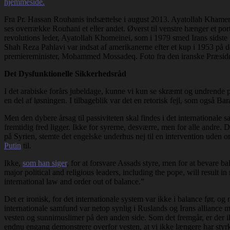
Fra Pr. Hassan Rouhanis indsættelse i august 2013. Ayatollah Khamene
ses overrække Rouhani et eller andet. Øverst til venstre hænger et por
revolutions leder, Ayatollah Khomeinei, som i 1979 smed Irans sidste
Shah Reza Pahlavi var indsat af amerikanerne efter et kup i 1953 på 
premiereminister, Mohammed Mossadeq. Foto fra den iranske Præsid
Det Dysfunktionelle Sikkerhedsråd
I det arabiske forårs jubeldage, kunne vi kun se skræmt og undrende 
en del af løsningen. I tilbageblik var det en retorisk fejl, som ogs
Men den dybere årsag til passiviteten skal findes i det internationale 
fremtidig fred ligger. Ikke for syrerne, desværre, men for alle andre.
på Syrien, stemte det engelske underhus nej til en intervention uden o
Putin
til.
Ikke,
som han siger
, for at forsvare Assads styre, men for at bevare b
major political and religious leaders, including the pope, will result i
international law and order out of balance.”
Det er ironisk, for det internationale system var ikke i balance før, o
internationale samfund var netop synlig i Ruslands og Irans alliance 
vesten og sunnimuslimer på den anden side. Som det fremgår, er der ikk
endnu engang demonstrere overfor vesten, at vi ikke længere har styrke