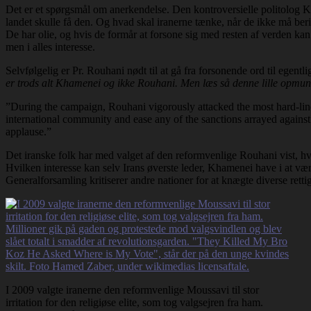
Det er et spørgsmål om anerkendelse. Den kontroversielle politolog Ke
landet skulle få den. Og hvad skal iranerne tænke, når de ikke må beri
De har olie, og hvis de formår at forsone sig med resten af verden kan 
men i alles interesse.
Selvfølgelig er Pr. Rouhani nødt til at gå fra forsonende ord til egent
er trods alt Khamenei og ikke Rouhani. Men læs så denne lille opmu
”During the campaign, Rouhani vigorously attacked the most hard-line 
international community and ease any of the sanctions arrayed against I
applause.”
Det iranske folk har med valget af den reformvenlige Rouhani vist, h
Hvilken interesse kan selv Irans øverste leder, Khamenei have i at vær
Generalforsamling kritiserer andre nationer for at knægte diverse rettig
I 2009 valgte iranerne den reformvenlige Moussavi til stor
irritation for den religiøse elite, som tog valgsejren fra ham.