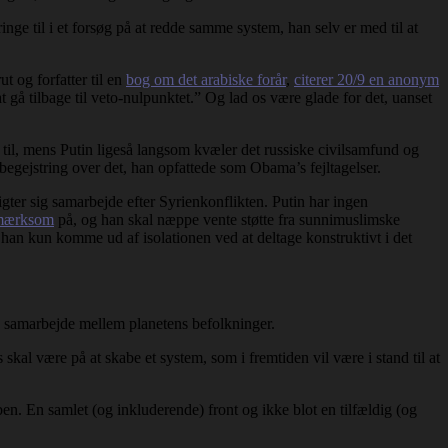
nge til i et forsøg på at redde samme system, han selv er med til at
t og forfatter til en
bog om det arabiske forår
,
citerer 20/9 en anonym
at gå tilbage til veto-nulpunktet.” Og lad os være glade for det, uanset
 til, mens Putin ligeså langsom kvæler det russiske civilsamfund og
begejstring over det, han opfattede som Obama’s fejltagelser.
ligter sig samarbejde efter Syrienkonflikten. Putin har ingen
pmærksom
på, og han skal næppe vente støtte fra sunnimuslimske
 han kun komme ud af isolationen ved at deltage konstruktivt i det
re samarbejde mellem planetens befolkninger.
 skal være på at skabe et system, som i fremtiden vil være i stand til at
en. En samlet (og inkluderende) front og ikke blot en tilfældig (og