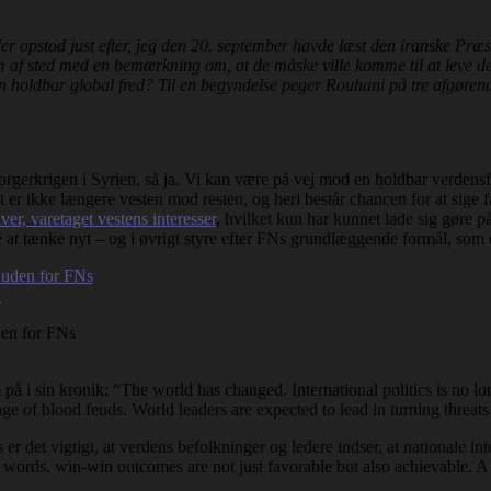
 der opstod just efter, jeg den 20. september havde læst den iranske Præ
em af sted med en bemærkning om, at de måske ville komme til at leve der
g en holdbar global fred? Til en begyndelse peger Rouhani på tre afgøren
rgerkrigen i Syrien, så ja. Vi kan være på vej mod en holdbar verdensfre
er ikke længere vesten mod resten, og heri består chancen for at sige farv
er, varetaget vestens interesser
, hvilket kun har kunnet lade sig gøre 
 at tænke nyt – og i øvrigt styre efter FNs grundlæggende formål, som e
den for FNs
.
å i sin kronik: “The world has changed. International politics is no 
e of blood feuds. World leaders are expected to lead in turning threats 
r det vigtigt, at verdens befolkninger og ledere indser, at nationale i
words, win-win outcomes are not just favorable but also achievable. A 