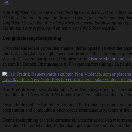
590
Kan konflikten i Syrien føre til en fredeligere verden? Det var tanken
ikke farvel til mine drenge, da de kørte i skole, derimod sendte jeg d
konflikten i Syrien kan føre til et forbedret internationalt samfund o
Mahbubani har et forslag til en reform af FNs Sikkerhedsråd.
Den globale magtforskydning
Hvis verdens ledere griber den chance, der er opstået i kølvandet på bo
mindste. Den globale magtbalance har de sidste 20 år forskudt sig. Det 
system. Et system har først og fremmest, som
Kishore Mahbubani skriv
er, som Pr. Barack Obama sagde til FNs generalforsamling i år, på tide
Karl Fredrik Reuterswards skulptur, Non Violence, som er placeret u
hovedkvarter i New York. FNs hovedformål er at sikre verdensfreden
De ændrede globale forhold er det første Pr. Rouhani gør opmærksom p
cooperation and competition often occur simultaneously. Gone is the ag
Denne forskydning er veldokumenteret. Men for at der kan reformeres e
hinanden. Det er det andet, Pr. Rouhani gør opmærksom på: ”In other 