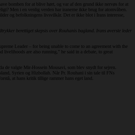
ave bomben for at blive hørt, og var af den grund ikke nervøs for at
meligt? Men i en venlig verden har iranerne ikke brug for atomvåben.
der og befolkningens livsvilkår. Det er ikke blot i Irans interesse,
trykker berettiget skepsis over Rouhanis bagland. Irans øverste leder
 Supreme Leader – for being unable to come to an agreement with the
 livelihoods are also running,” he said in a debate, to great
 da de valgte Mir-Hossein Mousavi, som blev snydt for sejren.
land, Syrien og Hizbollah. Når Pr. Rouhani i sin tale til FNs
orstå, at hans kritik tillige rammer hans eget land.