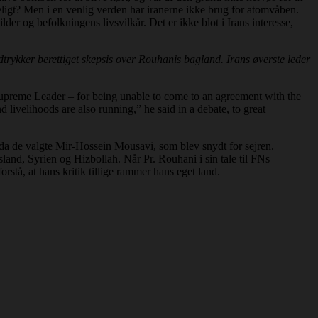
meligt? Men i en venlig verden har iranerne ikke brug for atomvåben.
der og befolkningens livsvilkår. Det er ikke blot i Irans interesse,
trykker berettiget skepsis over Rouhanis bagland. Irans øverste leder
 Supreme Leader – for being unable to come to an agreement with the
 livelihoods are also running,” he said in a debate, to great
 da de valgte Mir-Hossein Mousavi, som blev snydt for sejren.
land, Syrien og Hizbollah. Når Pr. Rouhani i sin tale til FNs
orstå, at hans kritik tillige rammer hans eget land.