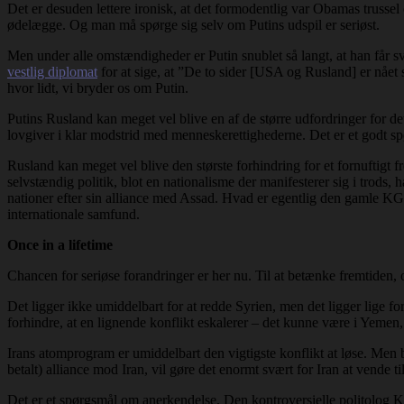
Det er desuden lettere ironisk, at det formodentlig var Obamas trussel 
ødelægge. Og man må spørge sig selv om Putins udspil er seriøst.
Men under alle omstændigheder er Putin snublet så langt, at han får s
vestlig diplomat
for at sige, at ”De to sider [USA og Rusland] er nået så
hvor lidt, vi bryder os om Putin.
Putins Rusland kan meget vel blive en af de større udfordringer for de
lovgiver i klar modstrid med menneskerettighederne. Det er et godt 
Rusland kan meget vel blive den største forhindring for et fornuftigt f
selvstændig politik, blot en nationalisme der manifesterer sig i trods, 
nationer efter sin alliance med Assad. Hvad er egentlig den gamle KGB-
internationale samfund.
Once in a lifetime
Chancen for seriøse forandringer er her nu. Til at betænke fremtiden,
Det ligger ikke umiddelbart for at redde Syrien, men det ligger lige for
forhindre, at en lignende konflikt eskalerer – det kunne være i Yemen
Irans atomprogram er umiddelbart den vigtigste konflikt at løse. Men b
betalt) alliance mod Iran, vil gøre det enormt svært for Iran at vende
Det er et spørgsmål om anerkendelse. Den kontroversielle politolog Ke