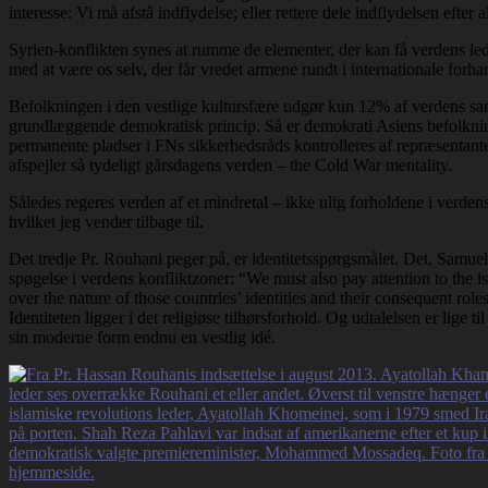
interesse: Vi må afstå indflydelse; eller rettere dele indflydelsen efte
Syrien-konflikten synes at rumme de elementer, der kan få verdens leder
med at være os selv, der får vredet armene rundt i internationale forhan
Befolkningen i den vestlige kultursfære udgør kun 12% af verdens sa
grundlæggende demokratisk princip. Så er demokrati Asiens befolknin
permanente pladser i FNs sikkerhedsråds kontrolleres af repræsentant
afspejler så tydeligt gårsdagens verden – the Cold War mentality.
Således regeres verden af et mindretal – ikke ulig forholdene i verde
hvilket jeg vender tilbage til.
Det tredje Pr. Rouhani peger på, er identitetsspørgsmålet. Det, Samuel
spøgelse i verdens konfliktzoner: “We must also pay attention to the iss
over the nature of those countries’ identities and their consequent role
Identiteten ligger i det religiøse tilhørsforhold. Og udtalelsen er lige ti
sin moderne form endnu en vestlig idé.