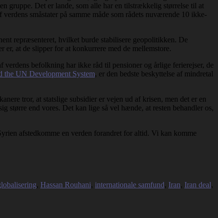
gruppe. Det er lande, som alle har en tilstrækkelig størrelse til at
en af verdens småstater på samme måde som rådets nuværende 10 ikke-
ent repræsenteret, hvilket burde stabilisere geopolitikken. De
r er, at de slipper for at konkurrere med de mellemstore.
 verdens befolkning har ikke råd til pensioner og årlige ferierejser, de
ed the UN Development System
, er den bedste beskyttelse af mindretal
ere tror, at statslige subsidier er vejen ud af krisen, men det er en
 sig større end vores. Det kan lige så vel hænde, at resten behandler os,
i Syrien afstedkomme en verden forandret for altid. Vi kan komme
globalisering
,
Hassan Rouhani
,
internationale samfund
,
Iran
,
Iran deal
,