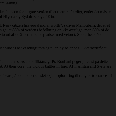
are løsning.
kke chancen for at gøre verden til et mere retfærdigt, ender det måske
, af Nigeria og Sydafrika og af Kina.
[E]very citizen has equal moral worth”, skriver Mahbubani; det er et
ige, at 88% af verdens befolkning er ikke-vestlige, men 60% af de
e to ud af de 5 permanente pladser med vetoret. Sikkerhedsrådet
hbubani har et muligt forslag til en ny balance i Sikkerhedsrådet,
remtidens største konfliktårsag. Pr. Rouhani peger præcist på dette
. At their core, the vicious battles in Iraq, Afghanistan and Syria are
 fokus på identitet er en slet skjult opfordring til religiøs tolerance – i