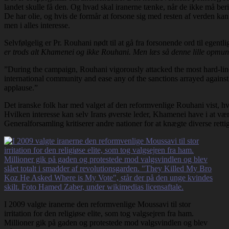
landet skulle få den. Og hvad skal iranerne tænke, når de ikke må beri
De har olie, og hvis de formår at forsone sig med resten af verden kan 
men i alles interesse.
Selvfølgelig er Pr. Rouhani nødt til at gå fra forsonende ord til egent
er trods alt Khamenei og ikke Rouhani. Men læs så denne lille opmu
”During the campaign, Rouhani vigorously attacked the most hard-line 
international community and ease any of the sanctions arrayed against I
applause.”
Det iranske folk har med valget af den reformvenlige Rouhani vist, h
Hvilken interesse kan selv Irans øverste leder, Khamenei have i at vær
Generalforsamling kritiserer andre nationer for at knægte diverse rettig
I 2009 valgte iranerne den reformvenlige Moussavi til stor
irritation for den religiøse elite, som tog valgsejren fra ham.
Millioner gik på gaden og protestede mod valgsvindlen og blev