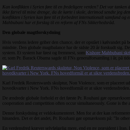
Kan konflikten i Syrien føre til en fredeligere verden? Det var tanken
ikke farvel til mine drenge, da de kørte i skole, derimod sendte jeg d
konflikten i Syrien kan føre til et forbedret internationalt samfund o
Mahbubani har et forslag til en reform af FNs Sikkerhedsråd.
Den globale magtforskydning
Hvis verdens ledere griber den chance, der er opstået i kølvandet på bo
mindste. Den globale magtbalance har de sidste 20 år forskudt sig. Det 
system. Et system har først og fremmest, som
Kishore Mahbubani skriv
er, som Pr. Barack Obama sagde til FNs generalforsamling i år, på tide
Karl Fredrik Reuterswards skulptur, Non Violence, som er placeret u
hovedkvarter i New York. FNs hovedformål er at sikre verdensfreden
De ændrede globale forhold er det første Pr. Rouhani gør opmærksom p
cooperation and competition often occur simultaneously. Gone is the ag
Denne forskydning er veldokumenteret. Men for at der kan reformeres e
hinanden. Det er det andet, Pr. Rouhani gør opmærksom på: ”In other 
En verdensfred kræver selvfølgelig mere, end en ny præsident i Iran. D