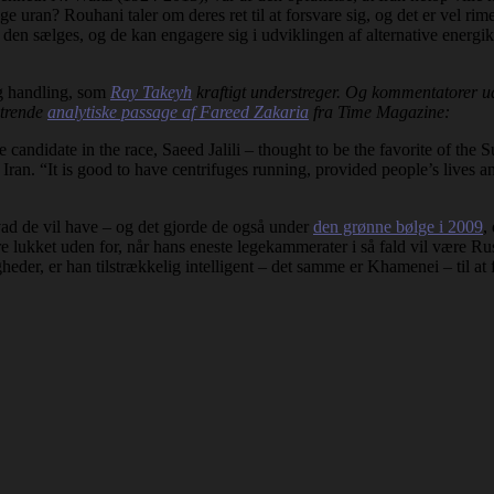
ge uran? Rouhani taler om deres ret til at forsvare sig, og det er vel ri
den sælges, og de kan engagere sig i udviklingen af alternative energikil
lig handling, som
Ray Takeyh
kraftigt understreger. Og kommentatorer ud
ntrende
analytiske passage af Fareed Zakaria
fra Time Magazine:
candidate in the race, Saeed Jalili – thought to be the favorite of the
ran. “It is good to have centrifuges running, provided people’s lives and
vad de vil have – og det gjorde de også under
den grønne bølge i 2009
,
e lukket uden for, når hans eneste legekammerater i så fald vil være Rus
heder, er han tilstrækkelig intelligent – det samme er Khamenei – til at f