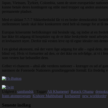
Japan, Vietnam, Tyrkiet, Colombia, samt de store europæiske nationer, 
kunne betale deres kontingent og stille med tropper og anden assista
permanente pladser.
Med et sådant 7-7-7 Sikkerhedsråd får vi en bedre demokratisk fordeli
mellemstore lande skal ikke konkurrere med helt så mange for at få ind
Europas kriseramte befolkninger må besinde sig, og indse at en fredelig
har ikke fri adgang til hospitaler og de er ikke beskyttede mod arbe
et lovbaseret styre. Derfor må vesten leve op til egne idealer om demo
I en global økonomi, må der være lige adgang for alle – også dem, der l
blind vej. Hvis vi fortsætter ad den, er det ikke en selvfølge, at vi i 
som vesten har behandlet dem.
Griber vi chancen – altså alle verdens nationer – krænger os ud af ga
nærmere de Forenede Nationers grundlæggende formål: En fredelig v
Udgivet i
samfundsk
|
Tagget
Ali Khamenei
,
Barack Obama
,
demokra
Irans atomprogram
,
Kishore Mahbubani
,
lovbaseret
,
new worldorder
Seneste indlæg