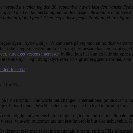
 der opstod just efter, jeg den 20. september havde læst den iranske Præ
em af sted med en bemærkning om, at de måske ville komme til at leve der
g en holdbar global fred? Til en begyndelse peger Rouhani på tre afgøren
rgerkrigen i Syrien, så ja. Vi kan være på vej mod en holdbar verdensfre
er ikke længere vesten mod resten, og heri består chancen for at sige farv
er, varetaget vestens interesser
, hvilket kun har kunnet lade sig gøre 
 at tænke nyt – og i øvrigt styre efter FNs grundlæggende formål, som e
den for FNs
.
å i sin kronik: “The world has changed. International politics is no 
e of blood feuds. World leaders are expected to lead in turning threats 
r det vigtigt, at verdens befolkninger og ledere indser, at nationale i
words, win-win outcomes are not just favorable but also achievable. A 
et kræver reformer af det internationale system, særligt FNs sikkerheds