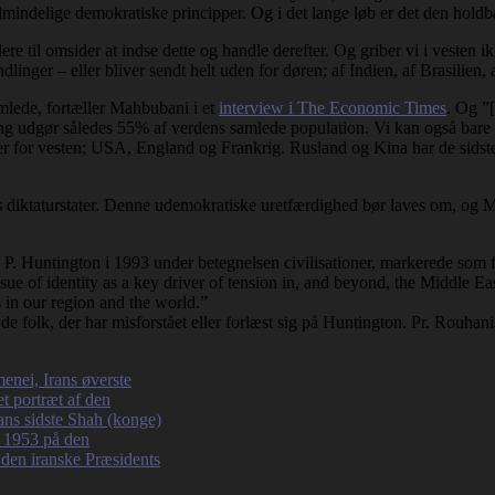
r almindelige demokratiske principper. Og i det lange løb er det den holdb
e til omsider at indse dette og handle derefter. Og griber vi i vesten i
dlinger – eller bliver sendt helt uden for døren; af Indien, af Brasilien
mlede, fortæller Mahbubani i et
interview i The Economic Times
. Og ”
g udgør således 55% af verdens samlede population. Vi kan også bare s
er for vesten; USA, England og Frankrig. Rusland og Kina har de sidst
ns diktaturstater. Denne udemokratiske uretfærdighed bør laves om, og Ma
 P. Huntington i 1993 under betegnelsen civilisationer, markerede som f
ue of identity as a key driver of tension in, and beyond, the Middle East
s in our region and the world.”
l de folk, der har misforstået eller forlæst sig på Huntington. Pr. Rouhanis