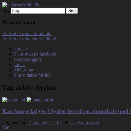
Søg
Debatterende tekster med filosofisk tilsn
vidanserforlidt.dk
Primær menu
Fortsæt til primært indhold
Fortsæt til sekundært indhold
Forside
Dans med på facebook
Gæstebloggere
Links
Målgruppe
Om at danse for lidt
Tag-arkiv:
Syrien
Kan borgerkrigen i Syrien føre til en atomaftale med
Udgivet den
27. september 2013
af
Lars Andreassen
590