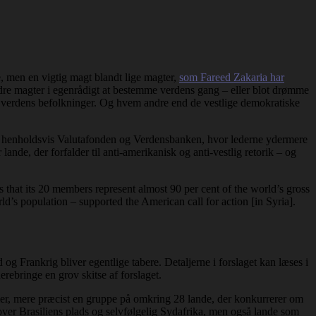
, men en vigtig magt blandt lige magter,
som Fareed Zakaria har
ndre magter i egenrådigt at bestemme verdens gang – eller blot drømme
lle verdens befolkninger. Og hvem andre end de vestlige demokratiske
i henholdsvis Valutafonden og Verdensbanken, hvor lederne ydermere
lande, der forfalder til anti-amerikanisk og anti-vestlig retorik – og
 that its 20 members represent almost 90 per cent of the world’s gross
ld’s population – supported the American call for action [in Syria].
og Frankrig bliver egentlige tabere. Detaljerne i forslaget kan læses i
erebringe en grov skitse af forslaget.
r, mere præcist en gruppe på omkring 28 lande, der konkurrerer om
e over Brasiliens plads og selvfølgelig Sydafrika, men også lande som