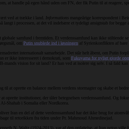
om, at handle på egen hånd uden om FN, der fik Putin til at reagere, spri
vært ved at trække i land.
Informations
mangeårige korrespondent i Beiru
 langt i processen, at det vil indebære et tydeligt ansigtstab for begge 
t globale samfund i fremtiden. Et verdenssamfund kan ikke stiltiende se
spørgsmål, om
Putin snublede ind i løsningen
af Syrienkonflikten af bare 
remadrettet internationalt samarbejde. Det står helt åbent, om Putin forp
han er ikke interesseret i demokrati, som
Fukuyama for nyligt gjorde o
mands vision for sit land? Er han ved at isolere sig selv. I så fald kan
 og til at oprette en balance mellem verdens stormagter og skabe et bed
 at oprette institutioner, der tåler betegnelsen verdenssamfund. Og fokus
, Al-Shahab i Somalia eller Nordkorea.
liver Iran en del af dette verdenssamfund har det ikke brug for atomvåb
 tilbage til retorikken fra tiden under Pr. Mahmoud Ahmedinejad.
nneth N. Waltz (1924-2013), var af den opfattelse, at Iran netop ville h