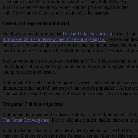
slået totalt i smadder af revolutionsgarden. “They Killed My Bro
Koz He Asked Where is My Vote”, står der på den unge kvindes
skilt. Foto Hamed Zaber, under wikimedias licensaftale.
Vesten, det regerende mindretal
Heldigvis er hverken Iran eller
Rusland ikke en stormagt
er (hvad kan
formuleret det i et interview med Clement Kjersgaard
. Vesten kan ikk
om det – så er samarbejde også i vores langsigtede interesse. Det komm
lande har mere erfaring med produktive kompromiser? Hvorfor skulle 
Jeg har været inde på den skæve fordeling i FNs Sikkerhedsråd, men
altid udgøres af europæere og amerikanere. Hvis man forsøger, at sætte s
endog opruster mod vesten.
Mahbubani fortsætter hudfletningen af vestens anti-demokratisme i en
domestic product and 65 per cent of the world’s population. At the end
The maths is clear: 50 per cent of the world’s citizens, a vast majorit
Tre gange 7 til den evige fred
Mahbubani kan mere end kritisere. Han har været i diplomatiet i 33 år,
The Great Convergence
. Der er ikke tale om det ideelle, men om noget
Sikkerhedsrådet skal bestå af 7 permanente medlemmer: EU, USA, Kin
ansvaret. Det drejer sig om f.eks. Pakistan, der helt klart vil føle s