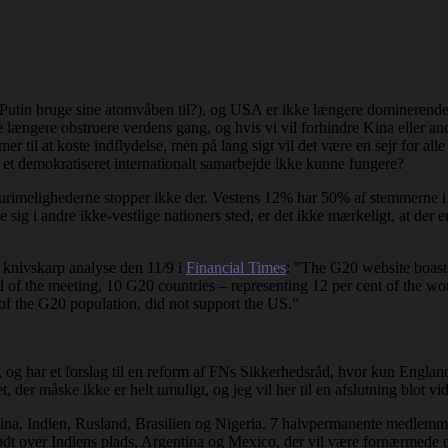
 Putin bruge sine atomvåben til?), og USA er ikke længere dominerende
e længere obstruere verdens gang, og hvis vi vil forhindre Kina eller a
er til at koste indflydelse, men på lang sigt vil det være en sejr for a
et demokratiseret internationalt samarbejde ikke kunne fungere?
 urimelighederne stopper ikke der. Vestens 12% har 50% af stemmerne 
ig i andre ikke-vestlige nationers sted, er det ikke mærkeligt, at der er 
 knivskarp analyse den 11/9 i
Financial Times
: ”The G20 website boasts
 of the meeting, 10 G20 countries – representing 12 per cent of the wor
y of the G20 population, did not support the US.”
 og har et forslag til en reform af FNs Sikkerhedsråd, hvor kun England 
, der måske ikke er helt umuligt, og jeg vil her til en afslutning blot vid
a, Indien, Rusland, Brasilien og Nigeria. 7 halvpermanente medlemme
ig stødt over Indiens plads, Argentina og Mexico, der vil være fornærmed