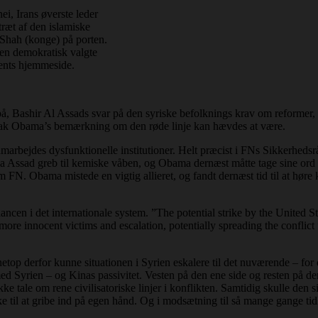
i, Irans øverste leder
træt af den islamiske
 Shah (konge) på porten.
den demokratisk valgte
ents hjemmeside.
på, Bashir Al Assads svar på den syriske befolknings krav om reformer, 
å Barak Obama’s bemærkning om den røde linje kan hævdes at være.
samarbejdes dysfunktionelle institutioner. Helt præcist i FNs Sikkerheds
 Da Assad greb til kemiske våben, og Obama dernæst måtte tage sine ord 
m FN. Obama mistede en vigtig allieret, og fandt dernæst tid til at hør
alancen i det internationale system. ”The potential strike by the United 
n more innocent victims and escalation, potentially spreading the conflic
g netop derfor kunne situationen i Syrien eskalere til det nuværende – f
med Syrien – og Kinas passivitet. Vesten på den ene side og resten på de
e tale om rene civilisatoriske linjer i konflikten. Samtidig skulle den
 til at gribe ind på egen hånd. Og i modsætning til så mange gange tidl