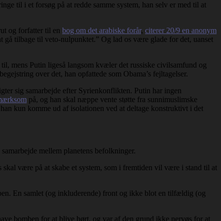
nge til i et forsøg på at redde samme system, han selv er med til at
t og forfatter til en
bog om det arabiske forår
,
citerer 20/9 en anonym
at gå tilbage til veto-nulpunktet.” Og lad os være glade for det, uanset
 til, mens Putin ligeså langsom kvæler det russiske civilsamfund og
begejstring over det, han opfattede som Obama’s fejltagelser.
ligter sig samarbejde efter Syrienkonflikten. Putin har ingen
pmærksom
på, og han skal næppe vente støtte fra sunnimuslimske
 han kun komme ud af isolationen ved at deltage konstruktivt i det
re samarbejde mellem planetens befolkninger.
 skal være på at skabe et system, som i fremtiden vil være i stand til at
en. En samlet (og inkluderende) front og ikke blot en tilfældig (og
ave bomben for at blive hørt, og var af den grund ikke nervøs for at