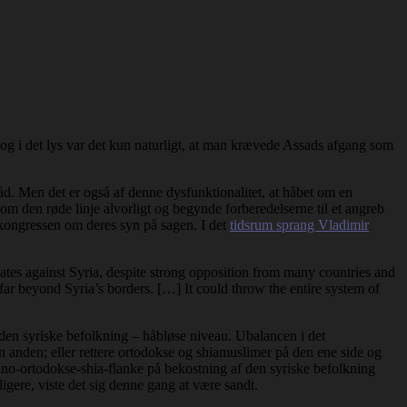
og i det lys var det kun naturligt, at man krævede Assads afgang som
råd. Men det er også af denne dysfunktionalitet, at håbet om en
om den røde linje alvorligt og begynde forberedelserne til et angreb
e kongressen om deres syn på sagen. I det
tidsrum sprang Vladimir
States against Syria, despite strong opposition from many countries and
t far beyond Syria’s borders. […] It could throw the entire system of
or den syriske befolkning – håbløse niveau. Ubalancen i det
n anden; eller rettere ortodokse og shiamuslimer på den ene side og
 sino-ortodokse-shia-flanke på bekostning af den syriske befolkning
igere, viste det sig denne gang at være sandt.