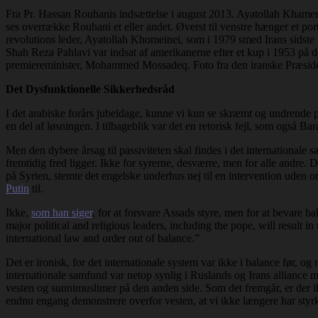
Fra Pr. Hassan Rouhanis indsættelse i august 2013. Ayatollah Khamene
ses overrække Rouhani et eller andet. Øverst til venstre hænger et por
revolutions leder, Ayatollah Khomeinei, som i 1979 smed Irans sidste
Shah Reza Pahlavi var indsat af amerikanerne efter et kup i 1953 på 
premiereminister, Mohammed Mossadeq. Foto fra den iranske Præsid
Det Dysfunktionelle Sikkerhedsråd
I det arabiske forårs jubeldage, kunne vi kun se skræmt og undrende 
en del af løsningen. I tilbageblik var det en retorisk fejl, som ogs
Men den dybere årsag til passiviteten skal findes i det internationale 
fremtidig fred ligger. Ikke for syrerne, desværre, men for alle andre.
på Syrien, stemte det engelske underhus nej til en intervention uden o
Putin
til.
Ikke,
som han siger
, for at forsvare Assads styre, men for at bevare b
major political and religious leaders, including the pope, will result i
international law and order out of balance.”
Det er ironisk, for det internationale system var ikke i balance før, o
internationale samfund var netop synlig i Ruslands og Irans alliance 
vesten og sunnimuslimer på den anden side. Som det fremgår, er der ikk
endnu engang demonstrere overfor vesten, at vi ikke længere har styrke