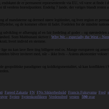
endskønt de er permanent repræsenterede via EU, vil være at finde i den 
nce til verdens brændpunkter. Endelig 7 lande, der vælges blandt rest
ng af mandaterne og dermed større legitimitet, og hver region er perman
flydelse, og de kommer oftere til fadet. Fordelen for de mindste natione
 udvikling er afhængig af en fair fordeling af goder – og størstedelen af
jdsløshed. Som Mahbunani skriver i
Why We – especially the West – Ne
krati; hvert individ en stemme.
ige nu kan lave flere ting billigere end os. Mange europæere og amerikan
fremtiden bliver inviteret med, når – ikke hvis – Asiens økonomier vokser
mle geopolitiske paradigmer og koldkrigsmentalitet, så kan konflikten 
erden.
ti
,
Fareed Zakaria
,
FN
,
FNs Sikkerhedsråd
,
Francis Fukuyama
,
Fred
,
,
styre
,
Syrien
,
Syrienkonflikten
,
Verdensfred
,
vesten
|
590
svar