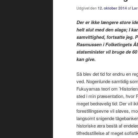
Udgivet den
12. oktober 2014
af
Lar
Der er ikke længere store idea
helt slut med den slags; I ka
samvittighed, fortsatte jeg.
Rasmussen i Folketingets Å
statsminister vil bruge de 6
kan give.
Så blev det tid for endnu en r
ved. Nogenlunde samtidig som 
Fukuyamas teori om ’Historiens
sted i min præsentation, hvor 
meget bedrøvelig tid: Der vil i
forestillingsevne vil sløves, 
langsomt snigende tågebanker, 
historiske æra bestå af endel
tilfredsstillelse af meget sofis