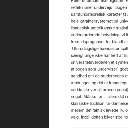
Peter er akademiker ligesom Kas
refleksioner undervejs i bogen i
samfundsteoretisk karakter til 
hele karaktersystemet på unive
libanesisk-amerikanske statis
undervurderede betydning, vi ti
fremtidsprognoser for blandt 
Uforudsigelige hændelser spille
særligt unge ikke har lært at ti
universitetsverdenen et system,
af bogen som underviser) godt v
sandhed om de studerendes evn
ændringer, og det er kendeteg
endda skriver glimrende poesi)
noget. Måske før til allersids
klassiske tradition for dannel
mellem det faktisk levede liv, 
valg. Indtil kløften bliver stor 