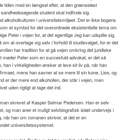
tiden med en længsel efter, at den grænseløst
sandhedssøgende student skal indfinde sig.
od alkoholkulturen i universitetsmiljøet. Det er ikke bogens
om et symbol for det overordnede eksistentielle tema om
følge Peter i vejen for, at det egentlige Jeg kan udspille sig.
 at overtage sig selv i forhold til studievalget, for er det
milien har tradition for at gå vejen omkring det juridiske
ivet møder Peter som en succesfuld advokat, er det så
, han i virkeligheden ønsker at leve sit liv på, når han
 firmaet, mens han savner at se mere til sin kone, Lise, og
nd er der mere end alkohollen, der står i vejen, men
vet uden rigtigt at tage det ind.
oman skrevet af Kasper Selmar Pedersen. Han er selv
t, og man aner et muligt selvbiografisk islæt undervejs i
, når han om romanen skriver, at det er en
andet universitetssystemet.