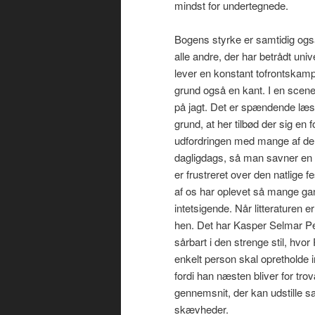
mindst for undertegnede.
Bogens styrke er samtidig og
alle andre, der har betrådt unive
lever en konstant tofrontskam
grund også en kant. I en scene
på jagt. Det er spændende læsn
grund, at her tilbød der sig en 
udfordringen med mange af de a
dagligdags, så man savner en 
er frustreret over den natlige f
af os har oplevet så mange gang
intetsigende. Når litteraturen e
hen. Det har Kasper Selmar Ped
sårbart i den strenge stil, hvo
enkelt person skal opretholde in
fordi han næsten bliver for tro
gennemsnit, der kan udstille s
skævheder.