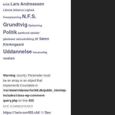
Lars Andreassen
kritik
Liberal Alliance
Lighed.
N.F.S.
livsoplysning
Grundtvig
Oplysning
Politik
samfund
sander
Søren
jakobsen
selvudvikling
SF
Kierkegaard
Uddannelse
Venstrefløj
vesten
Warning
: count(): Parameter must
be an array or an object that
implements Countable in
/var/www/vidanserforlidt.dk/public_html/wp-
includes/class-wp-comment-
query.php
on line
405
NYE KOMMENTARER
https://1win-cnr455.cfd/
til
Den