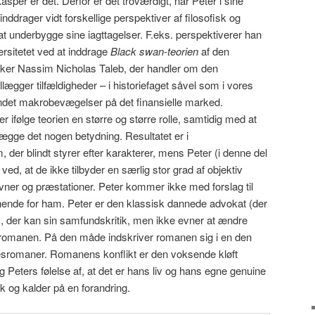
per er det. Derfor er det troværdigt, når Peter i sine
nddrager vidt forskellige perspektiver af filosofisk og
at underbygge sine iagttagelser. F.eks. perspektiverer han
rsitetet ved at inddrage
Black swan-teorien
af den
tiker Nassim Nicholas Taleb, der handler om den
llægger tilfældigheder – i historiefaget såvel som i vores
andet makrobevægelser på det finansielle marked.
r ifølge teorien en større og større rolle, samtidig med at
llægge det nogen betydning. Resultatet er i
 der blindt styrer efter karakterer, mens Peter (i denne del
ed, at de ikke tilbyder en særlig stor grad af objektiv
er og præstationer. Peter kommer ikke med forslag til
nende for ham. Peter er den klassisk dannede advokat (der
, der kan sin samfundskritik, men ikke evner at ændre
t i romanen. På den måde indskriver romanen sig i en den
sesromaner. Romanens konflikt er den voksende kløft
og Peters følelse af, at det er hans liv og hans egne genuine
nok og kalder på en forandring.