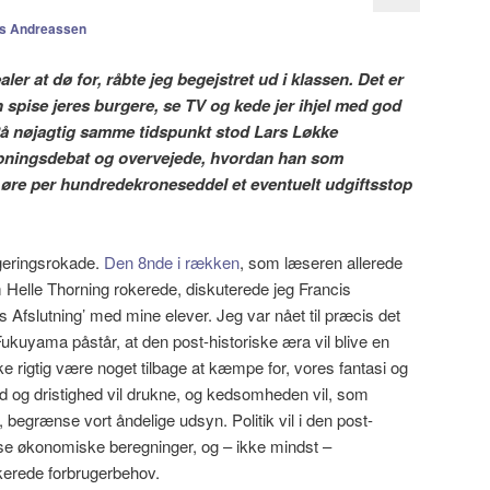
s Andreassen
ler at dø for, råbte jeg begejstret ud i klassen. Det er
n spise jeres burgere, se TV og kede jer ihjel med god
 På nøjagtig samme tidspunkt stod Lars Løkke
bningsdebat og overvejede, hvordan han som
0 øre per hundredekroneseddel et eventuelt udgiftsstop
egeringsrokade.
Den 8nde i rækken
, som læseren allerede
Helle Thorning rokerede, diskuterede jeg Francis
 Afslutning’ med mine elever. Jeg var nået til præcis det
Fukuyama påstår, at den post-historiske æra vil blive en
kke rigtig være noget tilbage at kæmpe for, vores fantasi og
mod og dristighed vil drukne, og kedsomheden vil, som
begrænse vort åndelige udsyn. Politik vil i den post-
øse økonomiske beregninger, og – ikke mindst –
tikerede forbrugerbehov.