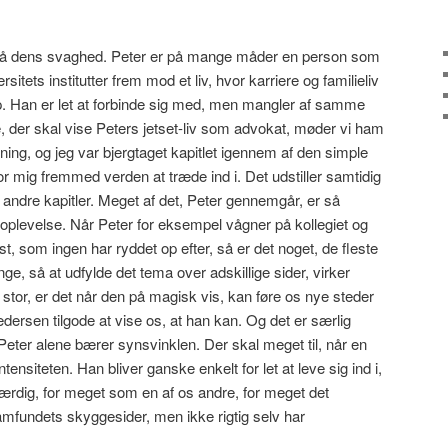
så dens svaghed. Peter er på mange måder en person som
rsitets institutter frem mod et liv, hvor karriere og familieliv
p. Han er let at forbinde sig med, men mangler af samme
, der skal vise Peters jetset-liv som advokat, møder vi ham
ing, og jeg var bjergtaget kapitlet igennem af den simple
for mig fremmed verden at træde ind i. Det udstiller samtidig
ndre kapitler. Meget af det, Peter gennemgår, er så
oplevelse. Når Peter for eksempel vågner på kollegiet og
est, som ingen har ryddet op efter, så er det noget, de fleste
e, så at udfylde det tema over adskillige sider, virker
r stor, er det når den på magisk vis, kan føre os nye steder
ersen tilgode at vise os, at han kan. Og det er særlig
r Peter alene bærer synsvinklen. Der skal meget til, når en
tensiteten. Han bliver ganske enkelt for let at leve sig ind i,
værdig, for meget som en af os andre, for meget det
amfundets skyggesider, men ikke rigtig selv har