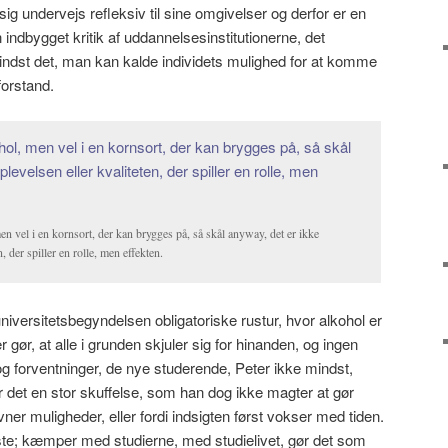
sig undervejs refleksiv til sine omgivelser og derfor er en
 indbygget kritik af uddannelsesinstitutionerne, det
indst det, man kan kalde individets mulighed for at komme
forstand.
 vel i en kornsort, der kan brygges på, så skål anyway, det er ikke
, der spiller en rolle, men effekten.
versitetsbegyndelsen obligatoriske rustur, hvor alkohol er
gør, at alle i grunden skjuler sig for hinanden, og ingen
 forventninger, de nye studerende, Peter ikke mindst,
 det en stor skuffelse, som han dog ikke magter at gør
er muligheder, eller fordi indsigten først vokser med tiden.
este; kæmper med studierne, med studielivet, gør det som