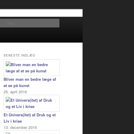
Søg
SENESTE INDLÆG
Bliver man en bedre læge af
at se på kunst
25. april 2016
Et Univers(itet) af Druk og et
Liv i krise
13. december 2015