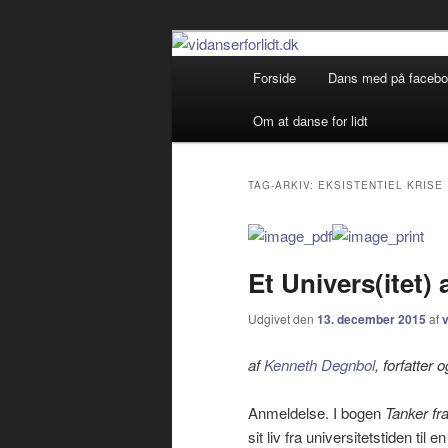
Debatterende tekster med filos
Primær
Forside
Dans med på faceb
Fortsæt
Fortsæt
menu
vidanserforlid
Om at danse for lidt
til
til
primært
sekundært
TAG-ARKIV:
EKSISTENTIEL KRISE
indhold
indhold
Et Univers(itet) 
Udgivet den
13. december 2015
af
v
af
Kenneth Degnbol
, forfatter
Anmeldelse. I bogen
Tanker fr
sit liv fra universitetstiden ti