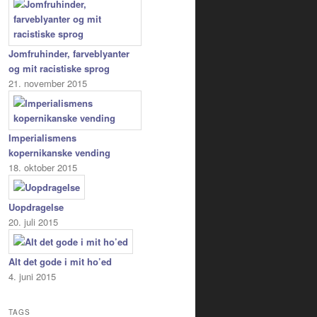
Jomfruhinder, farveblyanter
og mit racistiske sprog
21. november 2015
Imperialismens
kopernikanske vending
18. oktober 2015
Uopdragelse
20. juli 2015
Alt det gode i mit ho’ed
4. juni 2015
TAGS