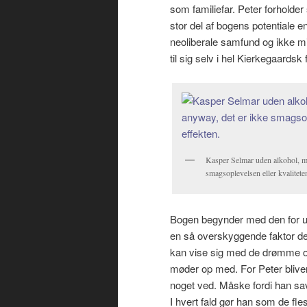
som familiefar. Peter forholder 
stor del af bogens potentiale en
neoliberale samfund og ikke m
til sig selv i hel Kierkegaardsk 
Kasper Selmar uden alkohol, men
smagsoplevelsen eller kvaliteten
Bogen begynder med den for uni
en så overskyggende faktor der 
kan vise sig med de drømme og
møder op med. For Peter bliver
noget ved. Måske fordi han savn
I hvert fald gør han som de fl