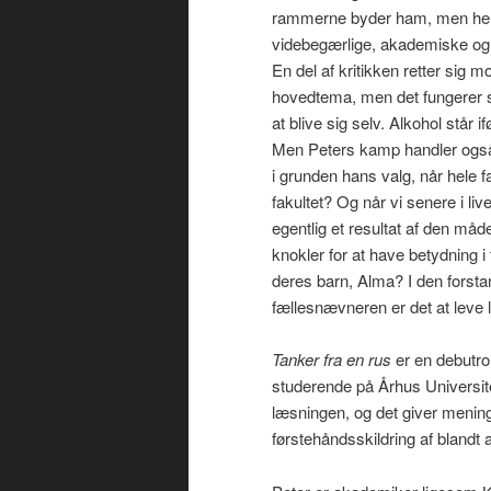
rammerne byder ham, men hele 
videbegærlige, akademiske og 
En del af kritikken retter sig m
hovedtema, men det fungerer s
at blive sig selv. Alkohol står i
Men Peters kamp handler også om
i grunden hans valg, når hele fa
fakultet? Og når vi senere i l
egentlig et resultat af den måde
knokler for at have betydning i
deres barn, Alma? I den forsta
fællesnævneren er det at leve li
Tanker fra en rus
er en debutr
studerende på Århus Universite
læsningen, og det giver mening
førstehåndsskildring af blandt 