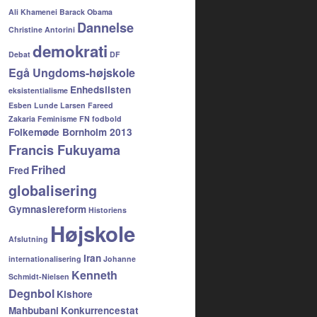
Ali Khamenei
Barack Obama
Dannelse
Christine Antorini
demokrati
Debat
DF
Egå Ungdoms-højskole
Enhedslisten
eksistentialisme
Esben Lunde Larsen
Fareed
Zakaria
Feminisme
FN
fodbold
Folkemøde Bornholm 2013
Francis Fukuyama
Frihed
Fred
globalisering
Gymnasiereform
Historiens
Højskole
Afslutning
Iran
internationalisering
Johanne
Kenneth
Schmidt-Nielsen
Degnbol
Kishore
Mahbubani
Konkurrencestat