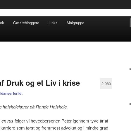
ofisk tilsnit om hverdagens glæder og genvordigheder
ook
Gæstebloggere
Links
Målgruppe
t.dk
af Druk og et Liv i krise
2.980
idanserforlidt
 og højskolelærer på Rønde Højskole.
a en rus
følger vi hovedpersonen Peter igennem tyve år af
l en karriere som først og fremmest advokat og i mindre grad