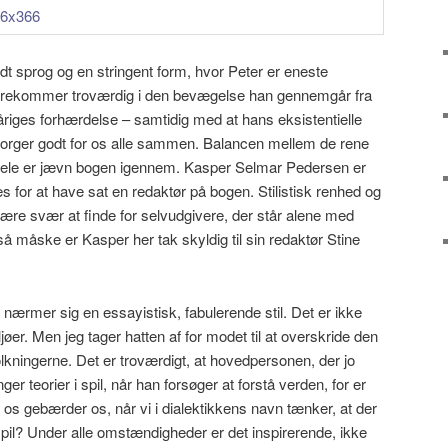
t sprog og en stringent form, hvor Peter er eneste
forekommer troværdig i den bevægelse han gennemgår fra
-åriges forhærdelse – samtidig med at hans eksistentielle
 borger godt for os alle sammen. Balancen mellem de rene
 dele er jævn bogen igennem. Kasper Selmar Pedersen er
s for at have sat en redaktør på bogen. Stilistisk renhed og
ære svær at finde for selvudgivere, der står alene med
, så måske er Kasper her tak skyldig til sin redaktør Stine
 nærmer sig en essayistisk, fabulerende stil. Det er ikke
iljøer. Men jeg tager hatten af for modet til at overskride den
olkningerne. Det er troværdigt, at hovedpersonen, der jo
er teorier i spil, når han forsøger at forstå verden, for er
os gebærder os, når vi i dialektikkens navn tænker, at der
spil? Under alle omstændigheder er det inspirerende, ikke