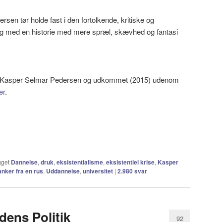
sen tør holde fast i den fortolkende, kritiske og
tlig med en historie med mere spræl, skævhed og fantasi
f Kasper Selmar Pedersen og udkommet (2015) udenom
er
.
gget
Dannelse
,
druk
,
eksistentialisme
,
eksistentiel krise
,
Kasper
anker fra en rus
,
Uddannelse
,
universitet
|
2.980
svar
ens Politik
92