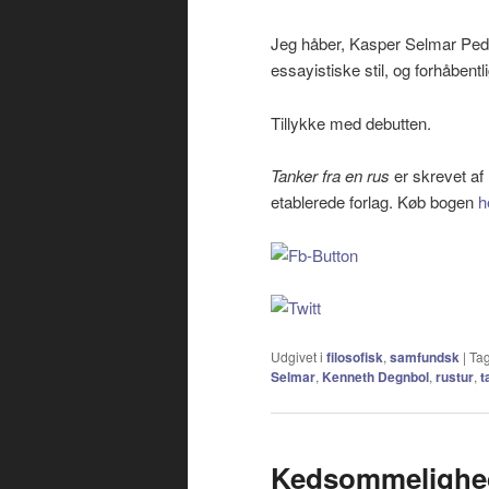
Jeg håber, Kasper Selmar Peder
essayistiske stil, og forhåben
Tillykke med debutten.
Tanker fra en rus
er skrevet a
etablerede forlag. Køb bogen
h
Udgivet i
filosofisk
,
samfundsk
|
Ta
Selmar
,
Kenneth Degnbol
,
rustur
,
t
Kedsommelighed