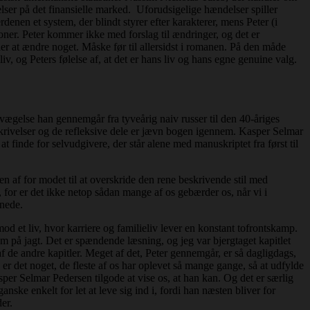
lser på det finansielle marked. Uforudsigelige hændelser spiller
rdenen et system, der blindt styrer efter karakterer, mens Peter (i
oner. Peter kommer ikke med forslag til ændringer, og det er
r at ændre noget. Måske før til allersidst i romanen. På den måde
v, og Peters følelse af, at det er hans liv og hans egne genuine valg.
vægelse han gennemgår fra tyveårig naiv russer til den 40-åriges
skrivelser og de refleksive dele er jævn bogen igennem. Kasper Selmar
 finde for selvudgivere, der står alene med manuskriptet fra først til
ten af for modet til at overskride den rene beskrivende stil med
n, for er det ikke netop sådan mange af os gebærder os, når vi i
gnede.
od et liv, hvor karriere og familieliv lever en konstant tofrontskamp.
m på jagt. Det er spændende læsning, og jeg var bjergtaget kapitlet
 de andre kapitler. Meget af det, Peter gennemgår, er så dagligdags,
 er det noget, de fleste af os har oplevet så mange gange, så at udfylde
asper Selmar Pedersen tilgode at vise os, at han kan. Og det er særlig
anske enkelt for let at leve sig ind i, fordi han næsten bliver for
er.