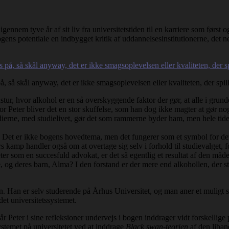
gennem tyve år af sit liv fra universitetstiden til en karriere som først
 bogens potentiale en indbygget kritik af uddannelsesinstitutionerne, det
 så skål anyway, det er ikke smagsoplevelsen eller kvaliteten, der spill
ur, hvor alkohol er en så overskyggende faktor der gør, at alle i grun
 Peter bliver det en stor skuffelse, som han dog ikke magter at gør nog
dierne, med studielivet, gør det som rammerne byder ham, men hele tid
et. Det er ikke bogens hovedtema, men det fungerer som et symbol for det
rs kamp handler også om at overtage sig selv i forhold til studievalget, fo
er som en succesfuld advokat, er det så egentlig et resultat af den måde,
, og deres barn, Alma? I den forstand er der mere end alkohollen, der stå
 Han er selv studerende på Århus Universitet, og man aner et muligt se
det universitetssystemet.
 Peter i sine refleksioner undervejs i bogen inddrager vidt forskellige p
ystemet på universitetet ved at inddrage
Black swan-teorien
af den liba