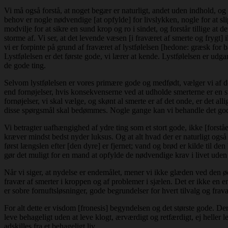
Vi må også forstå, at noget begær er naturligt, andet uden indhold, o
behov er nogle nødvendige [at opfylde] for livslykken, nogle for at slip
modvilje for at sikre en sund krop og ro i sindet, og forstår tillige at de
storme af. Vi ser, at det levende væsen [i fraværet af smerte og frygt]
vi er forpinte på grund af fraværet af lystfølelsen [hedone: græsk for 
Lystfølelsen er det første gode, vi lærer at kende. Lystfølelsen er udga
de gode ting.
Selvom lystfølelsen er vores primære gode og medfødt, vælger vi af d
end fornøjelser, hvis konsekvenserne ved at udholde smerterne er en stø
fornøjelser, vi skal vælge, og skønt al smerte er af det onde, er det 
disse spørgsmål skal bedømmes. Nogle gange kan vi behandle det god
Vi betragter uafhængighed af ydre ting som et stort gode, ikke [forstået]
kræver mindst bedst nyder luksus. Og at alt hvad der er naturligt også 
først længslen efter [den dyre] er fjernet; vand og brød er kilde til den
gør det muligt for en mand at opfylde de nødvendige krav i livet uden
Når vi siger, at nydelse er endemålet, mener vi ikke glæden ved den 
fravær af smerter i kroppen og af problemer i sjælen. Det er ikke en en
er sobre fornuftsløsninger, gode begrundelser for hvert tilvalg og fra
For alt dette er visdom [fronesis] begyndelsen og det største gode. De
leve behageligt uden at leve klogt, ærværdigt og retfærdigt, ej heller l
adskilles fra et behageligt liv.