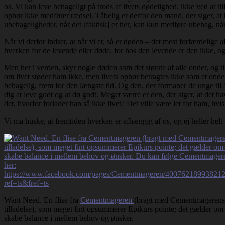
os. Vi kan leve behageligt på trods af livets dødelighed; ikke ved at til
ophør ikke medfører rædsel. Tåbelig er derfor den mand, der siger, at 
ubehageligheder, når det [faktisk] er her, kan kun medføre ubehag, når
Når vi derfor indser, at når vi er, så er døden – det mest forfærdelige 
hverken for de levende eller døde, for hos den levende er den ikke, og
Men her i verden, skyr nogle døden som det største af alle onder, og ti
om livet støder ham ikke, men livets ophør betragtes ikke som et onde
behagelig, frem for den længste tid. Og den, der formaner de unge til a
dig at leve godt og at dø godt. Meget værre er den, der siger, at det 
det, hvorfor forlader han så ikke livet? Det ville være let for ham, hvi
Vi må huske, at fremtiden hverken er afhængig af os, og ej heller helt
Want Need. En flise fra
Cementmageren
(bragt med Cementmagerens
tilladelse), som meget fint opsummerer Epikurs pointe; det gælder om 
skabe balance i mellem behov og ønsker.