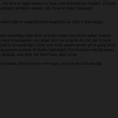
 For livet er ingen rædsel for ham, som til bunds har forstået, at livets
udsigten til døden smerter. Alt, hvad der ikke forårsager
at døden ikke er noget [betyder noget] for os. Den er ikke noget,
nd misbilliger ikke livet, ej heller frygter han livets ophør. Tanken
n mest velsmagende, så vælger den vise at nyde den tid, der er mest
 grund af det ønskelige i livet, men fordi samme øvelse på en gang lærer
 sig gennem portene til Hades [dødsriget]. For hvis han virkelig mener
rd dårskab, som dem, der hører ham, ikke vil tro.
r kommer, eller fortvivle over noget, som var det helt umuligt.