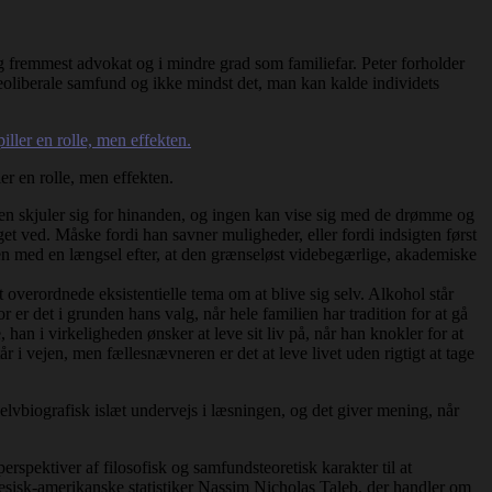
 og fremmest advokat og i mindre grad som familiefar. Peter forholder
 neoliberale samfund og ikke mindst det, man kan kalde individets
er en rolle, men effekten.
den skjuler sig for hinanden, og ingen kan vise sig med de drømme og
et ved. Måske fordi han savner muligheder, eller fordi indsigten først
en med en længsel efter, at den grænseløst videbegærlige, akademiske
 overordnede eksistentielle tema om at blive sig selv. Alkohol står
r er det i grunden hans valg, når hele familien har tradition for at gå
 han i virkeligheden ønsker at leve sit liv på, når han knokler for at
r i vejen, men fællesnævneren er det at leve livet uden rigtigt at tage
lvbiografisk islæt undervejs i læsningen, og det giver mening, når
erspektiver af filosofisk og samfundsteoretisk karakter til at
nesisk-amerikanske statistiker Nassim Nicholas Taleb, der handler om