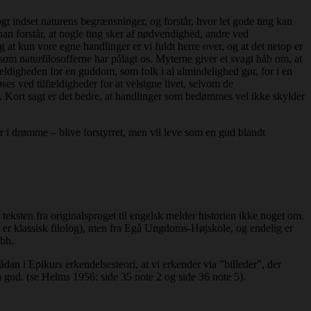
gt indset naturens begrænsninger, og forstår, hvor let gode ting kan
han forstår, at nogle ting sker af nødvendighed, andre ved
 at kun vore egne handlinger er vi fuldt herre over, og at det netop er
som naturfilosofferne har pålagt os. Myterne giver et svagt håb om, at
ældigheden for en guddom, som folk i al almindelighed gør, for i en
ses ved tilfældigheder for at velsigne livet, selvom de
. Kort sagt er det bedre, at handlinger som bedømmes vel ikke skylder
er i drømme – blive forstyrret, men vil leve som en gud blandt
 teksten fra originalsproget til engelsk melder historien ikke noget om.
e er klassisk filolog), men fra Egå Ungdoms-Højskole, og endelig er
bh.
dan i Epikurs erkendelsesteori, at vi erkender via ”billeder”, der
ra gud. (se Helms 1956: side 35 note 2 og side 36 note 5).