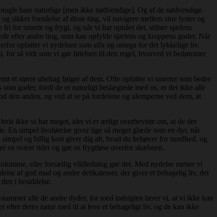
og nogle bare naturlige [men ikke nødvendige]. Og af de nødvendige
og sikker forståelse af disse ting, vil navigere mellem sine lyster og
e fri for smerte og frygt, og når vi har opnået det, stilner sjælens
e lede efter andre ting, som kan opfylde sjælens og kroppens goder. Når
Derfor opfatter vi nydelsen som alfa og omega for det lykkelige liv.
il, for så vidt som vi gør følelsen til den regel, hvorved vi bedømmer
mt et større ubehag følger af dem. Ofte opfatter vi smerter som bedre
 som goder, fordi de er naturligt beslægtede med os, er det ikke alle
e mod den anden, og ved at se på fordelene og ulemperne ved dem, at
 hvis ikke vi har meget, idet vi er ærligt overbeviste om, at de der
de. En simpel livsførelse giver lige så meget glæde som en dyr, når
til simpel og billig kost giver dig alt, hvad du behøver for sundhed, og
er os svære tider og gør os frygtløse overfor skæbnen.
rdomme, eller forsætlig vildledning gør det. Med nydelse mener vi
else af god mad og andre delikatesser, der giver et behagelig liv, det
 den i besiddelse.
stammer alle de andre dyder, for med indsigten lærer vi, at vi ikke kan
 efter deres natur med til at leve et behageligt liv, og de kan ikke