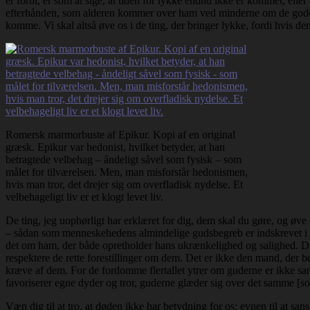
er forbi, er som at sige, at tiden for lykke endnu ikke er kommet, el
efterhånden, som alderen kommer over ham ved minderne om de goder, h
komme. Vi skal altså øve os i de ting, der bringer lykke, fordi hvis den
Romersk marmorbuste af Epikur. Kopi af en original
græsk. Epikur var hedonist, hvilket betyder, at han
betragtede velbehag – åndeligt såvel som fysisk – som
målet for tilværelsen. Men, man misforstår hedonismen,
hvis man tror, det drejer sig om overfladisk nydelse. Et
velbehageligt liv er et klogt levet liv.
De ting, jeg uophørligt har erklæret for dig, dem skal du gøre, og øve 
– sådan som menneskehedens almindelige gudsbegreb er indskrevet i o
det om ham, der både opretholder hans ukrænkelighed og salighed. Der f
respektere de rette forestillinger om dem. Det er ikke den mand, der b
kræve af dem. For de fordomme flertallet ytrer om guderne er ikke sand
favoriserer egne dyder og tror, guderne glæder sig over det samme [som
Væn dig til at tro, at døden ikke har betydning for os; evnen til at sa