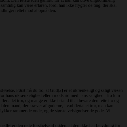
 visdom. Den første [den gamle], for at han kan blive ungdommelig
tidig kan være erfaren, fordi han ikke frygter de ting, der skal
andlinger rettet mod at opnå den.
førelse. Først må du tro, ​​at Gud[2] er et ukrænkeligt og saligt væsen
for hans ukrænkelighed eller i modstrid med hans salighed. Tro kun
tallet tror, og mange er ikke i stand til at bevare den rette tro og
od den mand, der kræver af guderne, hvad flertallet tror, man kan
 ulykker rammer de onde, og de største velsignelser de gode. Vi
medfører den rette forståelse af døden, at den ikke har betydning for