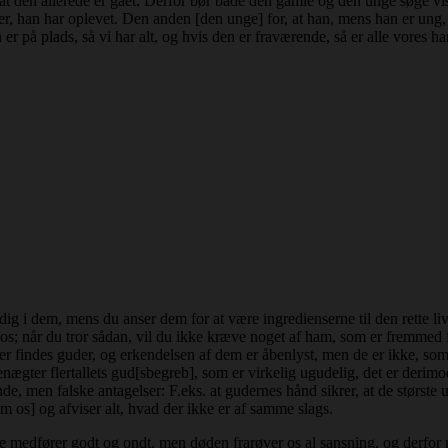
ler at den allerede er gået. Derfor bør både den gamle og den unge søge
an har oplevet. Den anden [den unge] for, at han, mens han er ung, sam
 er på plads, så vi har alt, og hvis den er fraværende, så er alle vores h
dig i dem, mens du anser dem for at være ingredienserne til den rette livs
s; når du tror sådan, vil du ikke kræve noget af ham, som er fremmed 
indes guder, og erkendelsen af dem er åbenlyst, men de er ikke, som fler
enægter flertallets gud[sbegreb], som er virkelig ugudelig, det er derim
e, men falske antagelser: F.eks. at gudernes hånd sikrer, at de største
 os] og afviser alt, hvad der ikke er af samme slags.
nse medfører godt og ondt, men døden frarøver os al sansning, og derfor 