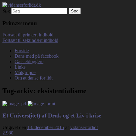
Søg
Debatterende tekster med filosofisk tilsn
vidanserforlidt.dk
Primær menu
Fortsæt til primært indhold
Fortsæt til sekundært indhold
Forside
Dans med på facebook
Gæstebloggere
Links
Målgruppe
Om at danse for lidt
Tag-arkiv:
eksistentialisme
Et Univers(itet) af Druk og et Liv i krise
Udgivet den
13. december 2015
af
vidanserforlidt
2.980