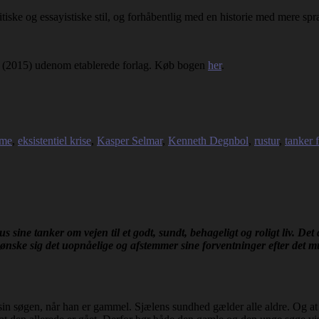
itiske og essayistiske stil, og forhåbentlig med en historie med mere sp
 (2015) udenom etablerede forlag. Køb bogen
her
.
sme
,
eksistentiel krise
,
Kasper Selmar
,
Kenneth Degnbol
,
rustur
,
tanker f
sine tanker om vejen til et godt, sundt, behageligt og roligt liv. Det 
 ønske sig det uopnåelige og afstemmer sine forventninger efter det mu
n søgen, når han er gammel. Sjælens sundhed gælder alle aldre. Og at sig