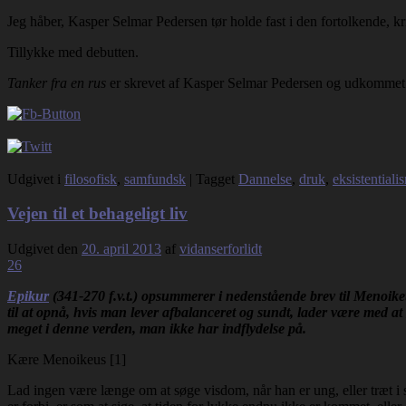
Jeg håber, Kasper Selmar Pedersen tør holde fast i den fortolkende, kr
Tillykke med debutten.
Tanker fra en rus
er skrevet af Kasper Selmar Pedersen og udkommet
Udgivet i
filosofisk
,
samfundsk
|
Tagget
Dannelse
,
druk
,
eksistentiali
Vejen til et behageligt liv
Udgivet den
20. april 2013
af
vidanserforlidt
26
Epikur
(341-270 f.v.t.) opsummerer i nedenstående brev til Menoikeus 
til at opnå, hvis man lever afbalanceret og sundt, lader være med at
meget i denne verden, man ikke har indflydelse på.
Kære Menoikeus [1]
Lad ingen være længe om at søge visdom, når han er ung, eller træt i si