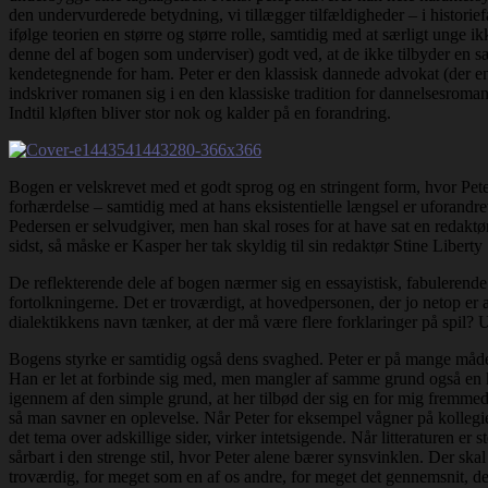
den undervurderede betydning, vi tillægger tilfældigheder – i histori
ifølge teorien en større og større rolle, samtidig med at særligt unge ik
denne del af bogen som underviser) godt ved, at de ikke tilbyder en s
kendetegnende for ham. Peter er den klassisk dannede advokat (der en
indskriver romanen sig i en den klassiske tradition for dannelsesroman
Indtil kløften bliver stor nok og kalder på en forandring.
Bogen er velskrevet med et godt sprog og en stringent form, hvor Pet
forhærdelse – samtidig med at hans eksistentielle længsel er uforandr
Pedersen er selvudgiver, men han skal roses for at have sat en redaktør
sidst, så måske er Kasper her tak skyldig til sin redaktør Stine Libert
De reflekterende dele af bogen nærmer sig en essayistisk, fabulerende st
fortolkningerne. Det er troværdigt, at hovedpersonen, der jo netop er a
dialektikkens navn tænker, at der må være flere forklaringer på spil?
Bogens styrke er samtidig også dens svaghed. Peter er på mange måder e
Han er let at forbinde sig med, men mangler af samme grund også en ka
igennem af den simple grund, at her tilbød der sig en for mig fremmed
så man savner en oplevelse. Når Peter for eksempel vågner på kollegiet 
det tema over adskillige sider, virker intetsigende. Når litteraturen er
sårbart i den strenge stil, hvor Peter alene bærer synsvinklen. Der skal 
troværdig, for meget som en af os andre, for meget det gennemsnit, de