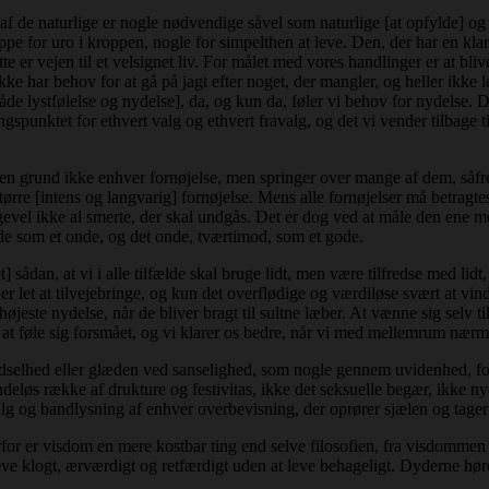
g af de naturlige er nogle nødvendige såvel som naturlige [at opfylde] 
pe for uro i kroppen, nogle for simpelthen at leve. Den, der har en klar 
tte er vejen til et velsignet liv. For målet med vores handlinger er at bliv
 ikke har behov for at gå på jagt efter noget, der mangler, og heller ikk
både lystfølelse og nydelse], da, og kun da, føler vi behov for nydelse. 
ngspunktet for ethvert valg og ethvert fravalg, og det vi vender tilbage t
en grund ikke enhver fornøjelse, men springer over mange af dem, såfre
rre [intens og langvarig] fornøjelse. Mens alle fornøjelser må betragtes
alligevel ikke al smerte, der skal undgås. Det er dog ved at måle den en
e som et onde, og det onde, tværtimod, som et gode.
 sådan, at vi i alle tilfælde skal bruge lidt, men være tilfredse med lidt,
er let at tilvejebringe, og kun det overflødige og værdiløse svært at vin
 højeste nydelse, når de bliver bragt til sultne læber. At vænne sig selv 
 at føle sig forsmået, og vi klarer os bedre, når vi med mellemrum nærm
ødselhed eller glæden ved sanselighed, som nogle gennem uvidenhed, fo
deløs række af drukture og festivitas, ikke det seksuelle begær, ikke nyd
valg og bandlysning af enhver overbevisning, der oprører sjælen og tager
rfor er visdom en mere kostbar ting end selve filosofien, fra visdommen 
eve klogt, ærværdigt og retfærdigt uden at leve behageligt. Dyderne hører