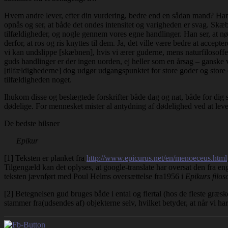
Hvem andre lever, efter din vurdering, bedre end en sådan mand? Han tr
opnås og ser, at både det ondes intensitet og varigheden er svag. Skæb
tilfældigheder, og nogle gennem vores egne handlinger. Han ser, at nød
derfor, at ros og ris knyttes til dem. Ja, det ville være bedre at acc
vi kan undslippe [skæbnen], hvis vi ærer guderne, mens naturfilosoffe
guds handlinger er der ingen uorden, ej heller som en årsag – ganske vi
[tilfældighederne] dog udgør udgangspunktet for store goder og store
tilfældigheden noget.
Ihukom disse og beslægtede forskrifter både dag og nat, både for dig se
dødelige. For mennesket mister al antydning af dødelighed ved at leve 
De bedste hilsner
Epikur
[1] Teksten er planket fra
http://www.epicurus.net/en/menoeceus.html
Tilgengæld kan det oplyses, at google-translate har oversat den fra e
teksten jævnført med Poul Helms oversættelse fra1956 i
Epikurs filo
[2] Betegnelsen gud bruges både i ental og flertal (hos de fleste græsk
stammer fra(udsendes af) objekterne selv, hvilket betyder, at når vi h