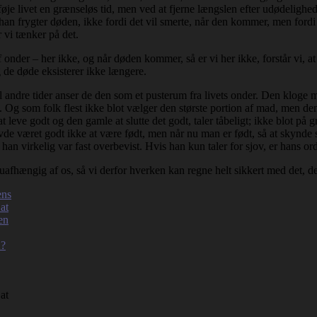
føje livet en grænseløs tid, men ved at fjerne længslen efter udødelighed.
han frygter døden, ikke fordi det vil smerte, når den kommer, men fordi 
 vi tænker på det.
af onder – her ikke, og når døden kommer, så er vi her ikke, forstår vi, 
 de døde eksisterer ikke længere.
l andre tider anser de den som et pusterum fra livets onder. Den kloge ma
. Og som folk flest ikke blot vælger den største portion af mad, men de
t leve godt og den gamle at slutte det godt, taler tåbeligt; ikke blot på
havde været godt ikke at være født, men når nu man er født, så at skynde
s han virkelig var fast overbevist. Hvis han kun taler for sjov, er hans o
 uafhængig af os, så vi derfor hverken kan regne helt sikkert med det, de
at