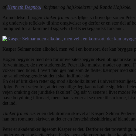
af
Kenneth Degnbol
, forfatter og højskolelærer på Rønde Højskole.
Anmeldelse. I bogen
Tanker fra en rus
følger vi hovedpersonen Peter i
sig undervejs refleksiv til sine omgivelser og derfor er en stor del af
mulighed for at komme til sig selv i hel Kierkegaardsk forstand.
Kasper Selmar uden alkohol, men vel i en kornsort, der kan brygges på,
Bogen begynder med den for universitetsbegyndelsen obligatoriske rust
forventninger, de nye studerende, Peter ikke mindst, møder op med. For
vokser med tiden. I hvert fald gør han som de fleste; kæmper med stu
og sandhedssøgende student skal indfinde sig.
En del af kritikken retter sig mod alkoholkulturen i universitetsmiljø
ifølge Peter i vejen for, at det egentlige Jeg kan udspille sig. Men Pete
vejen omkring det juridiske fakultet? Og når vi senere i livet møder Pet
have betydning i firmaet, mens han savner at se mere til sin kone, Lise
det ind.
Tanker fra en rus
er en debutroman skrevet af Kasper Selmar Pedersen.
han om romanen skriver, at det er en førstehåndsskildring af blandt an
Peter er akademiker ligesom Kasper er det. Derfor er det troværdigt, når
underbygge sine iagttagelser. F.eks. perspektiverer han hele karakters