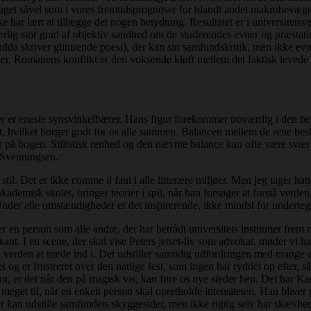
efaget såvel som i vores fremtidsprognoser for blandt andet makrobevæge
ke har lært at tillægge det nogen betydning. Resultatet er i universitetsve
ærlig stor grad af objektiv sandhed om de studerendes evner og præstati
dda skriver glimrende poesi), der kan sin samfundskritik, men ikke evne
er. Romanens konflikt er den voksende kløft mellem det faktisk levede li
er er eneste synsvinkelbærer. Hans figur forekommer troværdig i den be
et, hvilket borger godt for os alle sammen. Balancen mellem de rene be
 på bogen. Stilistisk renhed og den nævnte balance kan ofte være svær at
y Svenningsen.
il. Det er ikke comme il faut i alle litterære miljøer. Men jeg tager hat
kademisk skolet, bringer teorier i spil, når han forsøger at forstå verde
 Under alle omstændigheder er det inspirerende, ikke mindst for underte
n person som alle andre, der har betrådt universitets institutter frem m
nt. I en scene, der skal vise Peters jetset-liv som advokat, møder vi ha
 verden at træde ind i. Det udstiller samtidig udfordringen med mange af
og er frustreret over den natlige fest, som ingen har ryddet op efter, så
 stor, er det når den på magisk vis, kan føre os nye steder hen. Det har K
meget til, når en enkelt person skal opretholde intensiteten. Han bliver g
r kan udstille samfundets skyggesider, men ikke rigtig selv har skævhed