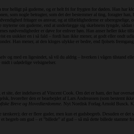
or helligt på guderne, og er helt fri for frygten for døden. Han har klo
nen, som nogle betragter, som det der bestemmer al ting, foragter han, 
vendighed fritager os ansvar, og at tilfældighederne er uberegnelige, og
eptere myterne om guderne, end at underlægge sig skæbnens tyngde, sådan 
rnes nødvendigheder er døve for enhver bøn. Han anser heller ikke tilf
st en usikker en i så fald – fordi han ikke mener, at godt eller ondt udlø
 onder. Han mener, at den kloges ulykke er bedre, end fjolsets fremgang
lv og med en ligesindet, så vil du aldrig – hverken i vågen tilstand ell
midt i udødelige velsignelser.
, et site, der indehaves af Vincent Cook. Om det er ham, der har oversat
ngelsk, hvorefter den er bearbejdet af Lars Andreassen (som bestemt ikk
sofiske Breve og Hovedlærdomme
. Nyt Nordisk Forlag Arnold Busck. K
e tænkere); der er flere guder, men kun et gudsbegreb. Desuden er det så
ar et begreb om gud – et ”billede” af gud – så må dette billede stamme f