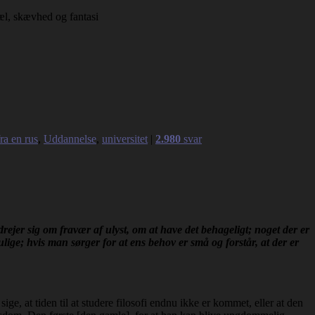
ræl, skævhed og fantasi
ra en rus
,
Uddannelse
,
universitet
|
2.980
svar
drejer sig om fravær af ulyst, om at have det behageligt; noget der er
lige; hvis man sørger for at ens behov er små og forstår, at der er
e, at tiden til at studere filosofi endnu ikke er kommet, eller at den