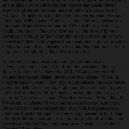
små kritikkers overfladiske skraben, berører den danske filosof
Anders Fogh Jensen omvendt mellemrummet mellem de to små
kritikker – et mellemrum han benævner
den permanente passage
. I
lighed med Willig anskuer Fogh Jensen ligeledes bevægelsen som
vores samtid stærkeste normmarkør. Vi har skabt os selv en slags
taxaliv, hvor
det er vigtigere at være på vej, end at være fremme
.
Forbinder vi Willigs outdoor-definition af kritik med Fogh Jensens
taxaistiske billede på bevægelse, kunne man med et præcist prædikat
kalde vores samtids mennesketype for
nomaden
. Altid på vej videre
– og gøres der ophold, et det altid kun kortvarigt.
Et konkret eksempel på at vores samtid er domineret af
bevægelsesmantraer, som jeg har brugt de ovenstående linjer på at
skitsere, kan man f.eks. bemærke i DRs TV-avis, hvor et af de
afsluttende programindslag, introduceres med ordene:
”Og nu til
morgendagens nyheder”.
Den type af journalistisk imødekommelse
af en umiddelbart nær fremtid, er åbenbart blevet en markant præmis
i nyhedsformidlingen. Morgendagens omstændigheder er også i
centrum i Novozymes’ slogan
’Rethink tomorrow’
. Men i tillæg til
TV-avisen, så udsætter Novozymes udsagnet bevægelsesmantraet
for en form for dobbelt acceleration, hvor både morgendagen og
ikke mindst gentænkningen af denne er i spil på samme tid. I begge
tilfælde er der filosofisk set tale om en foregribelse af fremtiden;
en
bevægelse i retning af det endnu ikke skete
. Hastigt skal vi videre.
Hvorhen? Bare videre.