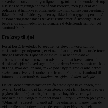
sikkerheden om, at i morgen ligner i dag, totalt er forsvundet. Herup
Nielsens betragtninger er for så vidt korrekte, men jeg er af den
opfattelse at han ikke er omfattende nok i sin konsekvensberegning.
Ikke nok med at både trygheden og sikkerheden ryger sig en tur, så
er forandringsfanatismens
bevægelses
mantraer så skadelige, at de
berøver os muligheden for at formulere dybdegående samtids- og
samfundskritik.
Fra krop til sjæl
For at forstå, hvorledes
bevægelsen
er blevet til vores samtids
eksistentielle grundpræmis, er vi nødt til at tage en lille tour de force
tilbage i historien. I løbet af de sidste 50 år har det danske
arbejdsmarked gennemgået en udvikling fra, at hovedparten af
danske arbejdere hovedsageligt brugte deres
kroppe
som sit redskab,
til i dag, hvor det i en lang række jobs i højere grad er arbejdernes
sjæle,
som driver virksomhederne fremad. Fra industrisamfund til
informationssamfund;
fra håndens arbejde til åndens arbejde
.
Det er i denne transformation fra én arbejdstype til en anden, at vi
over en bred kam i dag kan konstatere, at det i langt højere grad er i
psyken (det indre), at arbejdets negative bagside viser sig, i
modsætning til tidligere hvor det kom til udtryk i kroppen (det ydre).
’Udmattet’, ’stresset’, ’brændt ud’ – betegnelser er mange, men de
vidner alle om én ting; at der i de senere år er blevet sat helt