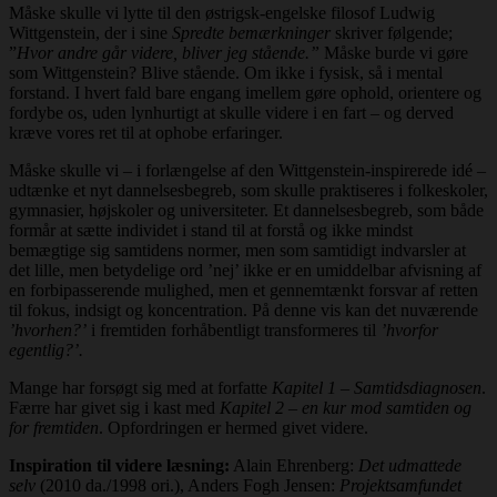
Måske skulle vi lytte til den østrigsk-engelske filosof Ludwig
Wittgenstein, der i sine
Spredte bemærkninger
skriver følgende;
”
Hvor andre går videre, bliver jeg stående.”
Måske burde vi gøre
som Wittgenstein? Blive stående. Om ikke i fysisk, så i mental
forstand. I hvert fald bare engang imellem gøre ophold, orientere og
fordybe os, uden lynhurtigt at skulle videre i en fart – og derved
kræve vores ret til at ophobe erfaringer.
Måske skulle vi – i forlængelse af den Wittgenstein-inspirerede idé –
udtænke et nyt dannelsesbegreb, som skulle praktiseres i folkeskoler,
gymnasier, højskoler og universiteter. Et dannelsesbegreb, som både
formår at sætte individet i stand til at forstå og ikke mindst
bemægtige sig samtidens normer, men som samtidigt indvarsler at
det lille, men betydelige ord ’nej’ ikke er en umiddelbar afvisning af
en forbipasserende mulighed, men et gennemtænkt forsvar af retten
til fokus, indsigt og koncentration. På denne vis kan det nuværende
’hvorhen?’
i fremtiden forhåbentligt transformeres til
’hvorfor
egentlig?’.
Mange har forsøgt sig med at forfatte
Kapitel 1 – Samtidsdiagnosen
.
Færre har givet sig i kast med
Kapitel 2 – en kur mod samtiden og
for fremtiden
. Opfordringen er hermed givet videre.
Inspiration til videre læsning:
Alain Ehrenberg:
Det udmattede
selv
(2010 da./1998 ori.), Anders Fogh Jensen:
Projektsamfundet