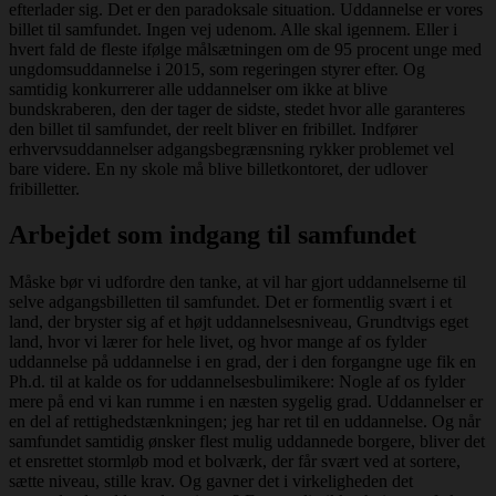
efterlader sig. Det er den paradoksale situation. Uddannelse er vores
billet til samfundet. Ingen vej udenom. Alle skal igennem. Eller i
hvert fald de fleste ifølge målsætningen om de 95 procent unge med
ungdomsuddannelse i 2015, som regeringen styrer efter. Og
samtidig konkurrerer alle uddannelser om ikke at blive
bundskraberen, den der tager de sidste, stedet hvor alle garanteres
den billet til samfundet, der reelt bliver en fribillet. Indfører
erhvervsuddannelser adgangsbegrænsning rykker problemet vel
bare videre. En ny skole må blive billetkontoret, der udlover
fribilletter.
Arbejdet som indgang til samfundet
Måske bør vi udfordre den tanke, at vil har gjort uddannelserne til
selve adgangsbilletten til samfundet. Det er formentlig svært i et
land, der bryster sig af et højt uddannelsesniveau, Grundtvigs eget
land, hvor vi lærer for hele livet, og hvor mange af os fylder
uddannelse på uddannelse i en grad, der i den forgangne uge fik en
Ph.d. til at kalde os for uddannelsesbulimikere: Nogle af os fylder
mere på end vi kan rumme i en næsten sygelig grad. Uddannelser er
en del af rettighedstænkningen; jeg har ret til en uddannelse. Og når
samfundet samtidig ønsker flest mulig uddannede borgere, bliver det
et ensrettet stormløb mod et bolværk, der får svært ved at sortere,
sætte niveau, stille krav. Og gavner det i virkeligheden det