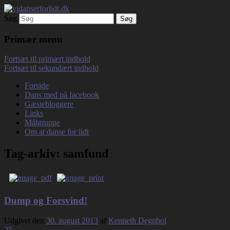
Søg
Debatterende tekster med filosofisk tilsnit
vidanserforlidt.dk
om hverdagens glæder og genvordigheder
Primær menu
Fortsæt til primært indhold
Fortsæt til sekundært indhold
Forside
Dans med på facebook
Gæstebloggere
Links
Målgruppe
Om at danse for lidt
Tag-arkiv:
samfund
Dump og Forsvind!
Udgivet den
30. august 2013
af
Kenneth Degnbol
25