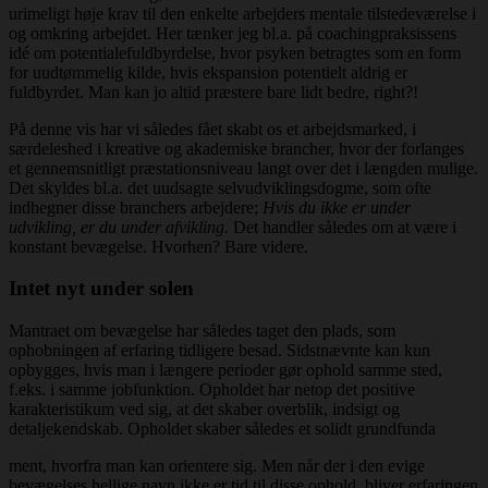
urimeligt høje krav til den enkelte arbejders mentale tilstedeværelse i
og omkring arbejdet. Her tænker jeg bl.a. på coachingpraksissens
idé om potentialefuldbyrdelse, hvor psyken betragtes som en form
for uudtømmelig kilde, hvis ekspansion potentielt aldrig er
fuldbyrdet. Man kan jo altid præstere bare lidt bedre, right?!
På denne vis har vi således fået skabt os et arbejdsmarked, i
særdeleshed i kreative og akademiske brancher, hvor der forlanges
et gennemsnitligt præstationsniveau langt over det i længden mulige.
Det skyldes bl.a. det uudsagte selvudviklingsdogme, som ofte
indhegner disse branchers arbejdere;
Hvis du ikke er under
udvikling, er du under afvikling.
Det handler således om at være i
konstant bevægelse. Hvorhen? Bare videre.
Intet nyt under solen
Mantraet om bevægelse har således taget den plads, som
ophobningen af erfaring tidligere besad. Sidstnævnte kan kun
opbygges, hvis man i længere perioder gør ophold samme sted,
f.eks. i samme jobfunktion. Opholdet har netop det positive
karakteristikum ved sig, at det skaber overblik, indsigt og
detaljekendskab. Opholdet skaber således et solidt grundfunda
ment, hvorfra man kan orientere sig. Men når der i den evige
bevægelses hellige navn ikke er tid til disse ophold, bliver erfaringen