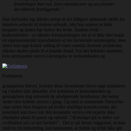
frembringer intet nyt. Den reproducerer og accelererer
det allerede foreliggende.”
Han forholder sig således netop til det tidligere skitserede skifte fra
håndens arbejde til åndens arbejde
, idet han noterer at både
kroppen og ånden har behov for hvile. Åndens hvile –
kedsomheden – er således forudsætningen for at vi ikke blot begår
en uigennemtænkt reproduktion af det herskende normregime, men
aktivt kan tage kritisk stilling til vores samtids iboende problemer,
således skaber plads til at handle derpå. For det hektiske samfund,
hvis permanente
væren-i-bevægelse
er kedsomheden og
Forfatteren
gentagelsen ildeset, hvorfor disse fænomener bliver søgt minimeret
og i bedste fald afskaffet. For kritikken er kedsomheden og
gentagelsen dog omvendt de altafgørende tændsatser, der netop
sætter den kritiske proces i gang. Og med et rammende Nietzsche-
citat sætter Han fingeren på hvilke uheldige konsekvenser, det
potentielt kan have når den konstante
væren-i-bevægelse
ikke
efterlader plads til pause og ophold:
”Af mangel på ro løber vor
civilisation ud i et nyt barbari”.
Det er på denne baggrund, at man
med en vis bekymring, kan konstatere, at
hektik
og
kritik
ikke går