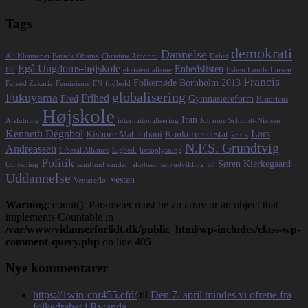
Tags
demokrati
Dannelse
Ali Khamenei
Barack Obama
Christine Antorini
Debat
Egå Ungdoms-højskole
Enhedslisten
DF
eksistentialisme
Esben Lunde Larsen
Francis
Folkemøde Bornholm 2013
Fareed Zakaria
Feminisme
FN
fodbold
globalisering
Fukuyama
Frihed
Fred
Gymnasiereform
Historiens
Højskole
Iran
Afslutning
internationalisering
Johanne Schmidt-Nielsen
Kenneth Degnbol
Lars
Kishore Mahbubani
Konkurrencestat
kritik
N.F.S. Grundtvig
Andreassen
Liberal Alliance
Lighed.
livsoplysning
Politik
Søren Kierkegaard
Oplysning
samfund
sander jakobsen
selvudvikling
SF
Uddannelse
vesten
Venstrefløj
Warning
: count(): Parameter must be an array or an object that
implements Countable in
/var/www/vidanserforlidt.dk/public_html/wp-includes/class-wp-
comment-query.php
on line
405
Nye kommentarer
https://1win-cnr455.cfd/
til
Den 7. april mindes vi ofrene fra
folkedrabet i Rwanda