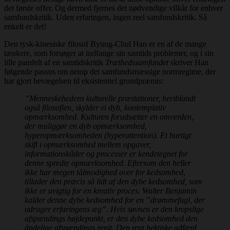
det første offer. Og dermed fjernes det nødvendige vilkår for enhver
samfundskritik. Uden erfaringen, ingen reel samfundskritik. Så
enkelt er det!
Den tysk-kinesiske filosof Byung-Chul Han er en af de mange
tænkere, som forsøger at indfange sin samtids problemer, og i sin
lille pamfelt af en samtidskritik
Træthedssamfundet
skriver Han
følgende passus om netop det samfundsmæssige normregime, der
har gjort bevægelsen til eksistentiel grundpræmis:
”Menneskehedens kulturelle præstationer, heriblandt
også filosofien, skylder vi dyb, kontemplativ
opmærksomhed. Kulturen forudsætter en omverden,
der muliggør en dyb opmærksomhed,
hyperopmærksomheden (hyperattention). Et hurtigt
skift i opmærksomhed mellem opgaver,
informationskilder og processer er kendetegnet for
denne spredte opmærksomhed. Eftersom den heller
ikke har megen tålmodighed over for kedsomhed,
tillader den præcis så lidt af den dybe kedsomhed, som
ikke er uvigtig for en kreativ proces. Walter Benjamin
kalder denne dybe kedsomhed for en ”drømmefugl, der
udruger erfaringens æg”. Hvis søvnen er den kropslige
afspændings højdepunkt, er den dybe kedsomhed den
åndelige afspændings zenit. Den rent hektiske adfærd