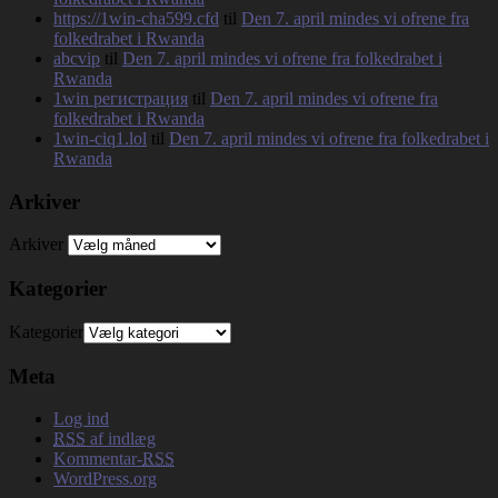
https://1win-cha599.cfd
til
Den 7. april mindes vi ofrene fra
folkedrabet i Rwanda
abcvip
til
Den 7. april mindes vi ofrene fra folkedrabet i
Rwanda
1win регистрация
til
Den 7. april mindes vi ofrene fra
folkedrabet i Rwanda
1win-ciq1.lol
til
Den 7. april mindes vi ofrene fra folkedrabet i
Rwanda
Arkiver
Arkiver
Kategorier
Kategorier
Meta
Log ind
RSS
af indlæg
Kommentar-
RSS
WordPress.org