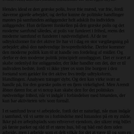
Hendes ideal er den græske polis, hvor frie mænd, var frie, fordi
slaverne gjorde arbejdet, og derfor kunne de politiske handlinger
møntes på samfundets anliggender helt adskilt fra individets
anliggender. Hun definerer forskellen på den græske polis og det
moderne samfund således, at polis var funderet i frihed, mens det
moderne samfund er funderet i nødvendighed. Af de tre
udtryksformer for det aktive liv har vi i dag en stor vægtlægning på
arbejdet
; altså den nødvendige livsopretholdelse. Derfor kommer
den moderne politik kun til at handle om fordeling af midler. Og
derfor er den moderne politik principielt umuliggjort. Det er svært at
skabe ordenlyd for anliggender, der ikke handler om det, der er til
individers bedste, fordi vi ikke ytrer os som frie borgere i den
forstand som gælder for det aktive livs tredje udtryksform,
Handlingen. Analysen trænger dybt. Og den kan virke svær at
handle på, for den græske polis er en fjern virkelighed. Men Arendt
åbner døren for, at vi netop kan skabe den for det politiskes
nødvendige frihed, når vi indgår i forbindelser med hinanden, der
kun har aktiviteten selv som formål.
I et samfund hvor vi arbejdede, fordi det er naturligt, når man indgår
i samfund, vil vi sætte os i forbindelse med hinanden på en ny måde.
Ikke på en arbejdsplads som erhvervet ejendom, der sikrer mig billet
på første parket og råd til et større hus, bil og båd end dem uden
arbejde, men i arbejde som et delt vilkår for det at være til og som en