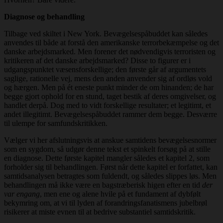
Diagnose og behandling
Tilbage ved skiltet i New York. Bevægelsespåbuddet kan således
anvendes til både at forstå den amerikanske terrorbekæmpelse og det
danske arbejdsmarked. Men forener det nødvendigvis terroristen og
kritikeren af det danske arbejdsmarked? Disse to figurer er i
udgangspunktet væsensforskellige; den første går af argumentets
saglige, rationelle vej, mens den anden anvender sig af ordløs vold
og hærgen. Men på ét eneste punkt minder de om hinanden; de har
begge gjort ophold for en stund, taget bestik af deres omgivelser, og
handlet derpå. Dog med to vidt forskellige resultater; et legitimt, et
andet illegitimt. Bevægelsespåbuddet rammer dem begge. Desværre
til ulempe for samfundskritikken.
Vælger vi her afslutningsvis at anskue samtidens bevægelsesnormer
som en sygdom, så udgør denne tekst et spinkelt forsøg på at stille
en diagnose. Dette første kapitel mangler således et kapitel 2, som
forholder sig til behandlingen. Først når dette kapitel er forfattet, kan
samtidsanalysen betragtes som fuldendt, og således slippes løs. Men
behandlingen må ikke være en bagstræberisk higen efter en tid
der
var engang
, men ene og alene hvile på et fundament af dybfølt
bekymring om, at vi til lyden af forandringsfanatismens jubelbrøl
risikerer at miste evnen til at bedrive substantiel samtidskritik.