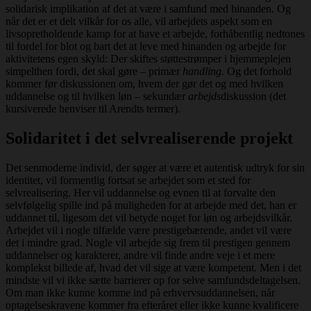
solidarisk implikation af det at være i samfund med hinanden. Og
når det er et delt vilkår for os alle, vil arbejdets aspekt som en
livsopretholdende kamp for at have et arbejde, forhåbentlig nedtones
til fordel for blot og bart det at leve med hinanden og arbejde for
aktivitetens egen skyld: Der skiftes støttestrømper i hjemmeplejen
simpelthen fordi, det skal gøre – primær
handling.
Og det forhold
kommer før diskussionen om, hvem der gør det og med hvilken
uddannelse og til hvilken løn – sekundær
arbejds
diskussion (det
kursiverede henviser til Arendts termer).
Solidaritet i det selvrealiserende projekt
Det senmoderne individ, der søger at være et autentisk udtryk for sin
identitet, vil formentlig fortsat se arbejdet som et sted for
selvrealisering. Her vil uddannelse og evnen til at forvalte den
selvfølgelig spille ind på muligheden for at arbejde med det, han er
uddannet til, ligesom det vil betyde noget for løn og arbejdsvilkår.
Arbejdet vil i nogle tilfælde være prestigebærende, andet vil være
det i mindre grad. Nogle vil arbejde sig frem til prestigen gennem
uddannelser og karakterer, andre vil finde andre veje i et mere
komplekst billede af, hvad det vil sige at være kompetent. Men i det
mindste vil vi ikke sætte barrierer op for selve samfundsdeltagelsen.
Om man ikke kunne komme ind på erhvervsuddannelsen, når
optagelseskravene kommer fra efteråret eller ikke kunne kvalificere