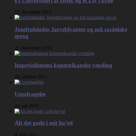
Et Univers(itet) af Druk og et Liv i krise
13. december 2015
Jomfruhinder, farveblyanter og mit racistiske
sprog
21. november 2015
Imperialismens kopernikanske vending
18. oktober 2015
Uopdragelse
20. juli 2015
Alt det gode i mit ho’ed
4. juni 2015