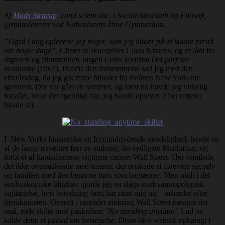
Af
Mads Strarup
, cand.scient.soc. i Socialvidenskab og Filosofi,
gymnasielærer ved Københavns åbne Gymnasium.
”Også i dag oplevede jeg noget, som jeg håber på at kunne forstå
om nogle dage”.
Citatet er skuespiller Claus
Nissens, og er lånt fra
digteren og filmmanden Jørgen Leths kortfilm
Det perfekte
menneske
(1967). Præcis den fornemmelse sad jeg med den
efterårsdag, da jeg gik mine billeder fra forårets New York-tur
igennem. Der var gået en sommer, og først nu havde jeg virkelig
forstået, hvad det egentligt var, jeg havde oplevet. Eller rettere;
havde set.
I New Yorks fantastiske og frygtindgydende uendelighed, havde én
af de lange traveture ført os omkring det sydligste Manhattan, og
forbi et af kapitalismens vigtigste centre; Wall Street. Her vrimlede
det ikke overraskende med turister, der ønskede at forevige sig selv
og familien med den berømte børs som bagtæppe. Men midt i det
stroboskopiske blitzhav gjorde jeg en slags storbyantropologisk
iagttagelse, hvis betydning først har ramt mig nu – måneder efter
hjemkomsten. Overalt i området omkring Wall Street hænger der
små, røde skilte med påskriften;
’No standing anytime’
. Lad os
kalde dette et
påbud om bevægelse
. Disse blev vistnok ophængt i