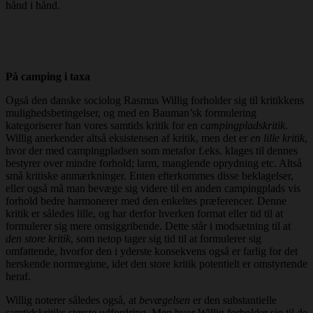
hånd i hånd.
På camping i taxa
Også den danske sociolog Rasmus Willig forholder sig til kritikkens
mulighedsbetingelser, og med en Bauman’sk formulering
kategoriserer han vores samtids kritik for en
campingpladskritik
.
Willig anerkender altså eksistensen af kritik, men det er
en lille kritik
,
hvor der med campingpladsen som metafor f.eks. klages til dennes
bestyrer over mindre forhold; larm, manglende oprydning etc. Altså
små kritiske anmærkninger. Enten efterkommes disse beklagelser,
eller også må man bevæge sig videre til en anden campingplads vis
forhold bedre harmonerer med den enkeltes præferencer. Denne
kritik er således lille, og har derfor hverken format eller tid til at
formulerer sig mere omsiggribende. Dette står i modsætning til at
den store kritik
, som netop tager sig tid til at formulerer sig
omfattende, hvorfor den i yderste konsekvens også er farlig for det
herskende normregime, idet den store kritik potentielt er omstyrtende
heraf.
Willig noterer således også, at
bevægelsen
er den substantielle
samtidskritiks største udfordring. Men hvor Willig forholder sig til de