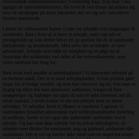
overordnede uddannelsesniveau? Formentlig ikke, hvis man f.eks.
spørger de universitetslektorer, der hvert år ved denne tid ømmer sig
over de nyoptagne på deres fakulteter, der ser sig selv som elever
fremfor studerende.
I stedet for uddannelser kunne vi tale om arbejdet som indgangen til
samfundet. Ikke i form af at
have
et arbejde, som i sig selv er
prestigefyldt og som derfor bliver en ny grænse for de af samfundet
inkluderede og ekskluderede. Men selve det
at
arbejde, at
være
arbejdende. Arbejde som både en rettighed og en pligt for at
fremelske det solidariske ved siden af det selvrealiserende, som
vores samfund har brug for.
Men hvad med antallet af arbejdspladser? Vi italesætter arbejdet på
en bestemt måde. Der er et antal arbejdspladser, vi kan politisk gøre
noget for at forøge antallet, og man kan erhverve sig en, hvis man er
dygtig og ellers må man motiveres, uddannes, tvinges til flere
ansøgninger og logbøger om ugen til man til sidst klemmes ind på
sidste mandat. I stedet kunne vi tale om arbejde med en større
selvfølge. Vi arbejder, fordi vi tilhører et samfund. Ligesom vi
understøtter hinanden økonomisk med velfærdssamfundet fordeling
af midlerne, burde vi vel også alle understøtte samfundet ved at
arbejde. Og kan man ikke arbejde for en privat arbejdsgiver, så
arbejder man direkte for samfundet, ung og gammel, uddannet eller
uuddannet. Det er vel og mærke ikke ment som en noget-for-noget-