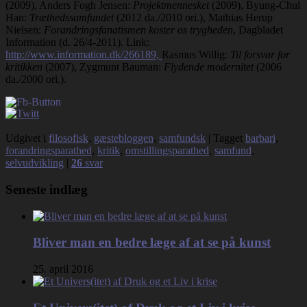
(2009), Anders Fogh Jensen:
Projektmennesket
(2009), Byung-Chul
Han:
Træthedssamfundet
(2012 da./2010 ori.), Mathias Herup
Nielsen:
Forandringsfanatismen koster os trygheden
, Dagbladet
Information (d. 26/4-2011). Link:
http://www.information.dk/266189,
Rasmus Willig:
Til forsvar for
kritikken
(2007), Zygmunt Bauman:
Flydende modernitet
(2006
da./2000 ori.).
Udgivet i
filosofisk
,
gæstebloggen
,
samfundsk
|
Tagget
barbari
,
forandringsparathed
,
kritik
,
omstillingsparathed
,
samfund
,
selvudvikling
|
26
svar
Seneste indlæg
Bliver man en bedre læge af at se på kunst
25. april 2016