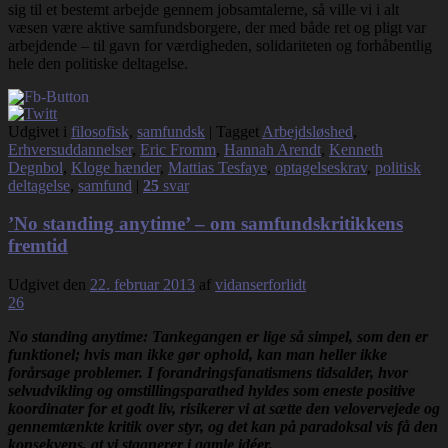
sig til et bestemt arbejde gennem jobsamtalerne, så ville vi i alt
væsen være aktive samfundsborgere, der med både ret og pligt var
arbejdende – til gavn for værdigheden, solidariteten og forhåbentlig
hele den politiske deltagelse.
Udgivet i
filosofisk
,
samfundsk
|
Tagget
Arbejdsløshed
,
Erhversuddannelser
,
Eric Fromm
,
Hannah Arendt
,
Kenneth
Degnbol
,
Kloge hænder
,
Mattias Tesfaye
,
optagelseskrav
,
politisk
deltagelse
,
samfund
|
25
svar
’No standing anytime’ – om samfundskritikkens
fremtid
Udgivet den
22. februar 2013
af
vidanserforlidt
26
No standing anytime: Tankegangen er lige så simpel, som den er
funktionel; hvis man ikke gør ophold, kan man heller ikke
forårsage problemer. I forandringsfanatismens tidsalder, hvor
selvudvikling og omstillingsparathed hyldes som eneste positive
koordinater for et godt liv, risikerer vi at sætte den velovervejede og
gennemtænkte kritik over styr, og det kan på paradoksal vis få den
konsekvens, a
t vi stagnerer i gamle idéer.