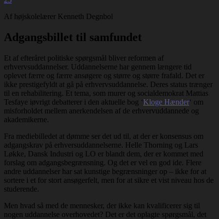
Af højskolelærer Kenneth Degnbol
Adgangsbillet til samfundet
Et af efteråret politiske spørgsmål bliver reformen af
erhvervsuddannelser. Uddannelserne har gennem længere tid
oplevet færre og færre ansøgere og større og større frafald. Det er
ikke prestigefyldt at gå på erhvervsuddannelse. Deres status trænger
til en rehabilitering. Et tema, som murer og socialdemokrat Mattias
Tesfaye iøvrigt debatterer i den aktuelle bog ‘
Kloge Hænder
‘ om
misforholdet mellem anerkendelsen af de erhvervuddannede og
akademikerne.
Fra mediebilledet at dømme ser det ud til, at der er konsensus om
adgangskrav på erhversuddannelserne. Helle Thorning og Lars
Løkke, Dansk Industri og LO er blandt dem, der er kommet med
forslag om adgangsbegrænsning. Og det er vel en god ide. Flere
andre uddannelser har sat kunstige begrænsninger op – ikke for at
sortere i et for stort ansøgerfelt, men for at sikre et vist niveau hos de
studerende.
Men hvad så med de mennesker, der ikke kan kvalificerer sig til
nogen uddannelse overhovedet? Det er det oplagte spørgsmål, det