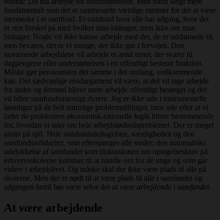
retorik: Du må arbejde for understøttelsen. Men ment langt mere
fundamentalt som det at rammesætte værdige rammer for det at være
menneske i et samfund. Et samfund hvor alle har adgang, hvor der
er stor forskel på med hvilket man bidrager, men ikke
om
man
bidrager. Nogle vil ikke kunne arbejde med det, de er uddannede til,
men bevares, det er vi mange, der ikke gør i forvejen. Den
nuværende arbejdsløse vil arbejde et antal timer, der svarer til
dagpengene eller understøttelsen i en offentligt bestemt funktion.
Måske gør pensionisten det samme i det omfang, vedkommende
kan. Det sædvanlige modargument vil være, at det vil tage arbejde
fra andre og dermed bliver mere arbejde offentligt besørget og det
vil blive samfundsmæssigt dyrere. Jeg er ikke ude i instrumentelle
løsninger på de helt naturlige problemstillinger, men ude efter at vi
lader de problemers økonomisk-rationelle logik bliver bestemmende
for, hvordan vi taler om hele arbejdsløshedsproblemet. Der er meget
andet på spil. Hele samfundsdeltagelsen, værdigheden og den
samfundssolidaritet, som efterspørges alle steder; den automatiske
udelukkelse af samfundet som diskussionen om optagelseskrav på
erhvervsskolerne kommer til at handle om for de unge og som går
videre i arbejdslivet. Og måske skal der ikke være plads til alle på
skolerne. Men der er nødt til at være plads til alle i samfundet og
adgangen hertil bør være selve det
at være arbejdende i samfundet
.
At
være
arbejdende