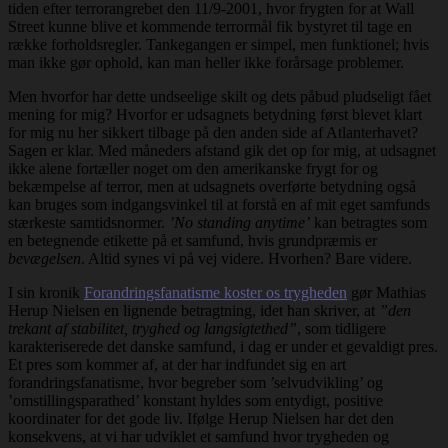
tiden efter terrorangrebet den 11/9-2001, hvor frygten for at Wall
Street kunne blive et kommende terrormål fik bystyret til tage en
række forholdsregler. Tankegangen er simpel, men funktionel; hvis
man ikke gør ophold, kan man heller ikke forårsage problemer.
Men hvorfor har dette undseelige skilt og dets påbud pludseligt fået
mening for mig? Hvorfor er udsagnets betydning først blevet klart
for mig nu her sikkert tilbage på den anden side af Atlanterhavet?
Sagen er klar. Med måneders afstand gik det op for mig, at udsagnet
ikke alene fortæller noget om den amerikanske frygt for og
bekæmpelse af terror, men at udsagnets overførte betydning også
kan bruges som indgangsvinkel til at forstå en af mit eget samfunds
stærkeste samtidsnormer.
’No standing anytime’
kan betragtes som
en betegnende etikette på et samfund, hvis grundpræmis er
bevægelsen
. Altid synes vi på vej videre. Hvorhen? Bare videre.
I sin kronik
Forandringsfanatisme koster os trygheden
gør Mathias
Herup Nielsen en lignende betragtning, idet han skriver, at
”den
trekant af stabilitet, tryghed og langsigtethed”
, som tidligere
karakteriserede det danske samfund, i dag er under et gevaldigt pres.
Et pres som kommer af, at der har indfundet sig en art
forandringsfanatisme, hvor begreber som ’selvudvikling’ og
’omstillingsparathed’ konstant hyldes som entydigt, positive
koordinater for det gode liv. Ifølge Herup Nielsen har det den
konsekvens, at vi har udviklet et samfund hvor trygheden og