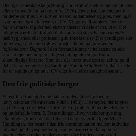
Den tysk-amerikanske psykolog Eric Fromm skelner mellem
at være
eller at have
(titlen på bogen fra 1976). Det sidste kendetegner det
moderne samfund. Vi
har
en masse: uddannelser og jobs, men også
sygdomme, børn, karrierer, et CV. Vi gør os til samlere. Dem der
har
en masse. Og dermed eksternaliserer vi dele af det, vi er. Det
udgør et værditab i forhold til det at forstå sig selv som
værende
rask/syg, smed eller professor, gift, forælder osv. Det vi tidligere slet
og ret
var
, så vi endda skrev arbejdstitlerne på gravstenen:
højskolelærer Degnbol
I den forstand kunne vi italesætte os selv
som arbejdende borgere i lige så høj og almen grad som
skattepligtige borgere. Som det, der hører med som en selvfølge til
det at være menneske og samfund. Som
internaliseret
vilkår i stedet
for en samling titler på et CV eller for andre mangel på samme.
Den frie politiske borger
Filosoffen Hannah Arendt taler om det aktive liv med tre
udtryksformer (Menneskets Vilkår, 1958): 1. Arbejdet, der knytter
sig til livsopretholdelse, skaffe føde og midler til overlevelse, føde
og underholde børn. 2. Fremstillingen, hvor vi skaber nye ting,
teknologier, kunst, det der bliver til en merværdi. Og endelig 3.
Handlingen, der består i den frie kommunikation mellem individer,
udveksling af synspunkter og samliv løsrevet fra kampen for
overlevelse; aktivitet mellem mennesker for dets egen skyld.