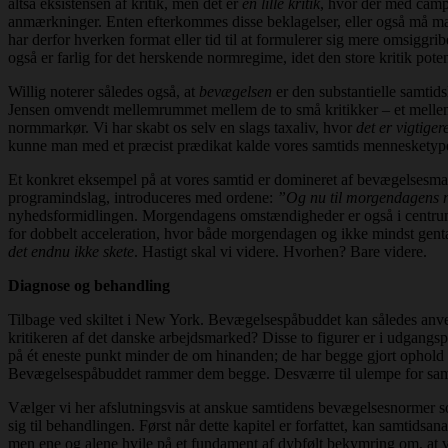
altså eksistensen af kritik, men det er
en lille kritik
, hvor der med campi
anmærkninger. Enten efterkommes disse beklagelser, eller også må man
har derfor hverken format eller tid til at formulerer sig mere omsiggrib
også er farlig for det herskende normregime, idet den store kritik poten
Willig noterer således også, at
bevægelsen
er den substantielle samtids
Jensen omvendt mellemrummet mellem de to små kritikker – et mel
normmarkør. Vi har skabt os selv en slags taxaliv, hvor
det er vigtige
kunne man med et præcist prædikat kalde vores samtids mennesketyp
Et konkret eksempel på at vores samtid er domineret af bevægelsesmant
programindslag, introduceres med ordene:
”Og nu til morgendagens 
nyhedsformidlingen. Morgendagens omstændigheder er også i centr
for dobbelt acceleration, hvor både morgendagen og ikke mindst gentænk
det endnu ikke skete
. Hastigt skal vi videre. Hvorhen? Bare videre.
Diagnose og behandling
Tilbage ved skiltet i New York. Bevægelsespåbuddet kan således anve
kritikeren af det danske arbejdsmarked? Disse to figurer er i udgangs
på ét eneste punkt minder de om hinanden; de har begge gjort ophold for 
Bevægelsespåbuddet rammer dem begge. Desværre til ulempe for sam
Vælger vi her afslutningsvis at anskue samtidens bevægelsesnormer som 
sig til behandlingen. Først når dette kapitel er forfattet, kan samtid
men ene og alene hvile på et fundament af dybfølt bekymring om, at vi t