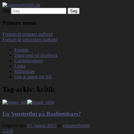
Søg
Debatterende tekster med filosofisk tilsn
vidanserforlidt.dk
Primær menu
Fortsæt til primært indhold
Fortsæt til sekundært indhold
Forside
Dans med på facebook
Gæstebloggere
Links
Målgruppe
Om at danse for lidt
Tag-arkiv:
kritik
En Venstrefløj på Realitetskurs?
Udgivet den
15. januar 2015
af
vidanserforlidt
2.220