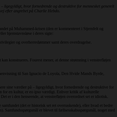
 – ligegyldigt, hvor fornedrende og destruktive for mennesket generelt
vej efter angrebet på Charlie Hebdo.
lvandet på Muhammed-krisen (den er kommenteret i Stjernfelt og
ller hjemstavnsløse i deres sigte:
) privilegier og overherredømmer samt deres overdragelse.
t kan konstrueres. Fourest mener, at denne strømning i venstrefløjen
 henvisning til San Ignacio de Loyola, Den Hvide Mands Byrde,
sere sine værdier på – ligegyldigt, hvor fornedrende og destruktive for
for en kultur, er eo ipso værdigt. Enhver kritik af kulturelle
 Det er i den henseende, at venstrefløjen overordnet set er idiotisk.
dre samfundet (det er historisk set ret overraskende), eller hvad et bedre
en). Samfundsspørgsmål er blevet til fællsesskabsspørgsmål, noget med