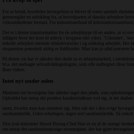
For at forstå, hvorledes
bevægelsen
er blevet til vores samtids eksisten
gennemgået en udvikling fra, at hovedparten af danske arbejdere hov
virksomhederne fremad. Fra industrisamfund til informationssamfund
Det er i denne transformation fra én arbejdstype til en anden, at vi ove
tidligere hvor det kom til udtryk i kroppen (det ydre). ’Udmattet’, ’stre
enkelte arbejders mentale tilstedeværelse i og omkring arbejdet. Her 
ekspansion potentielt aldrig er fuldbyrdet. Man kan jo altid præstere ba
På denne vis har vi således fået skabt os et arbejdsmarked, i særdele
bl.a. det uudsagte selvudviklingsdogme, som ofte indhegner disse bra
Bare videre.
Intet nyt under solen
Mantraet om bevægelse har således taget den plads, som ophobningen 
Opholdet har netop det positive karakteristikum ved sig, at det skaber
ment, hvorfra man kan orientere sig. Men når der i den evige bevægelse
samfundskritik. Uden erfaringen, ingen reel samfundskritik. Så enkelt 
Den tysk-kinesiske filosof Byung-Chul Han er en af de mange tænkere, 
om netop det samfundsmæssige normregime, der har gjort bevægelsen t