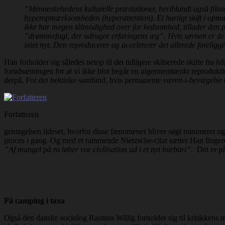
”Menneskehedens kulturelle præstationer, heriblandt også fil
hyperopmærksomheden (hyperattention). Et hurtigt skift i opm
ikke har megen tålmodighed over for kedsomhed, tillader den p
”drømmefugl, der udruger erfaringens æg”. Hvis søvnen er den
intet nyt. Den reproducerer og accelererer det allerede foreligg
Han forholder sig således netop til det tidligere skitserede skifte fra
hå
forudsætningen for at vi ikke blot begår en uigennemtænkt reproduktion
derpå. For det hektiske samfund, hvis permanente
væren-i-bevægelse
Forfatteren
gentagelsen ildeset, hvorfor disse fænomener bliver søgt minimeret og
proces i gang. Og med et rammende Nietzsche-citat sætter Han fingere
”Af mangel på ro løber vor civilisation ud i et nyt barbari”.
Det er på
På camping i taxa
Også den danske sociolog Rasmus Willig forholder sig til kritikkens 