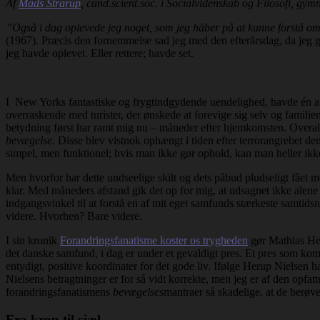
Af
Mads Strarup
, cand.scient.soc. i Socialvidenskab og Filosofi, 
”Også i dag oplevede jeg noget, som jeg håber på at kunne forstå o
(1967). Præcis den fornemmelse sad jeg med den efterårsdag, da jeg gi
jeg havde oplevet. Eller rettere; havde set.
I New Yorks fantastiske og frygtindgydende uendelighed, havde én af de
overraskende med turister, der ønskede at forevige sig selv og famili
betydning først har ramt mig nu – måneder efter hjemkomsten. Overal
bevægelse
. Disse blev vistnok ophængt i tiden efter terrorangrebet d
simpel, men funktionel; hvis man ikke gør ophold, kan man heller ikk
Men hvorfor har dette undseelige skilt og dets påbud pludseligt fået m
klar. Med måneders afstand gik det op for mig, at udsagnet ikke alen
indgangsvinkel til at forstå en af mit eget samfunds stærkeste samtids
videre. Hvorhen? Bare videre.
I sin kronik
Forandringsfanatisme koster os trygheden
gør Mathias Her
det danske samfund, i dag er under et gevaldigt pres. Et pres som kom
entydigt, positive koordinater for det gode liv. Ifølge Herup Nielsen 
Nielsens betragtninger er for så vidt korrekte, men jeg er af den opfa
forandringsfanatismens
bevægelses
mantraer så skadelige, at de berøv
Fra krop til sjæl