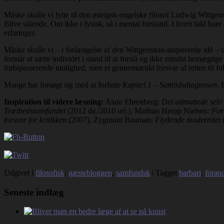
Måske skulle vi lytte til den østrigsk-engelske filosof Ludwig Wittgens
Blive stående. Om ikke i fysisk, så i mental forstand. I hvert fald bar
erfaringer.
Måske skulle vi – i forlængelse af den Wittgenstein-inspirerede idé – 
formår at sætte individet i stand til at forstå og ikke mindst bemægtig
forbipasserende mulighed, men et gennemtænkt forsvar af retten til f
Mange har forsøgt sig med at forfatte
Kapitel 1 – Samtidsdiagnosen
. 
Inspiration til videre læsning:
Alain Ehrenberg:
Det udmattede selv
Træthedssamfundet
(2012 da./2010 ori.), Mathias Herup Nielsen:
For
forsvar for kritikken
(2007), Zygmunt Bauman:
Flydende modernitet
(
Udgivet i
filosofisk
,
gæstebloggen
,
samfundsk
|
Tagget
barbari
,
foran
Seneste indlæg