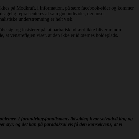
trykkes på Modkraft, i Information, på sære facebook-sider og kommer
edsagelig repræsenteres af særegne individer, der anser
nalistiske understrømning er helt væk.
be sig, og insisterer på, at barbarisk adfærd ikke bliver mindre
, at venstrefløjen viser, at den ikke er idioternes holdeplads.
blemer. I forandringsfanatismens tidsalder, hvor selvudvikling og
over styr, og det kan på paradoksal vis få den konsekvens, a
t vi