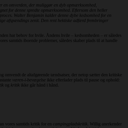
ætter en omverden, der muliggør en dyb opmærksomhed,
egnet for denne spredte opmærksomhed. Eftersom den heller
iv proces. Walter Benjamin kalder denne dybe kedsomhed for en
ge afspændings zenit. Den rent hektiske adfærd frembringer
 ånden har behov for hvile. Åndens hvile – kedsomheden – er således
ores samtids iboende problemer, således skaber plads til at handle
og omvendt de altafgørende tændsatser, der netop sætter den kritiske
nstante
væren-i-bevægelse
ikke efterlader plads til pause og ophold:
tik
og
kritik
ikke går hånd i hånd.
n vores samtids kritik for en
campingpladskritik
. Willig anerkender