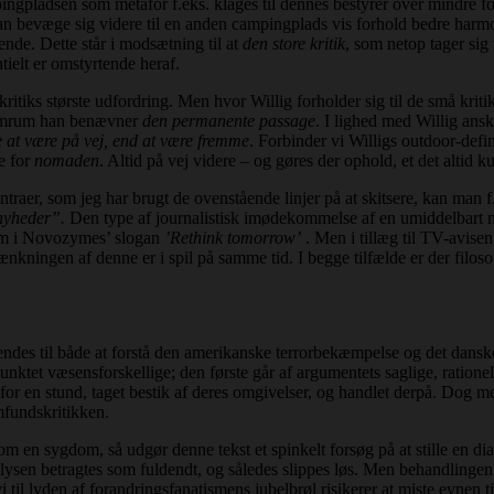
ngpladsen som metafor f.eks. klages til dennes bestyrer over mindre fo
 bevæge sig videre til en anden campingplads vis forhold bedre harmone
ende. Dette står i modsætning til at
den store kritik
, som netop tager sig 
tielt er omstyrtende heraf.
kritiks største udfordring. Men hvor Willig forholder sig til de små kri
lemrum han benævner
den permanente passage
. I lighed med Willig an
re at være på vej, end at være fremme
. Forbinder vi Willigs outdoor-defi
e for
nomaden
. Altid på vej videre – og gøres der ophold, et det altid k
raer, som jeg har brugt de ovenstående linjer på at skitsere, kan man 
nyheder”.
Den type af journalistisk imødekommelse af en umiddelbart n
um i Novozymes’ slogan
’Rethink tomorrow’
. Men i tillæg til TV-avis
ningen af denne er i spil på samme tid. I begge tilfælde er der filosof
ndes til både at forstå den amerikanske terrorbekæmpelse og det dansk
punktet væsensforskellige; den første går af argumentets saglige, ratio
en stund, taget bestik af deres omgivelser, og handlet derpå. Dog med to 
fundskritikken.
en sygdom, så udgør denne tekst et spinkelt forsøg på at stille en diag
sanalysen betragtes som fuldendt, og således slippes løs. Men behandling
il lyden af forandringsfanatismens jubelbrøl risikerer at miste evnen til