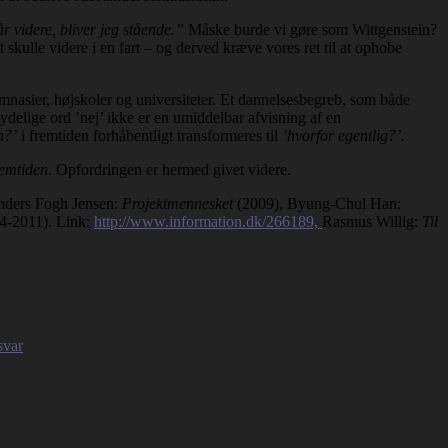
 videre, bliver jeg stående.”
Måske burde vi gøre som Wittgenstein?
 skulle videre i en fart – og derved kræve vores ret til at ophobe
ymnasier, højskoler og universiteter. Et dannelsesbegreb, som både
tydelige ord ’nej’ ikke er en umiddelbar afvisning af en
n?’
i fremtiden forhåbentligt transformeres til
’hvorfor egentlig?’.
remtiden
. Opfordringen er hermed givet videre.
nders Fogh Jensen:
Projektmennesket
(2009), Byung-Chul Han:
/4-2011). Link:
http://www.information.dk/266189,
Rasmus Willig:
Til
svar