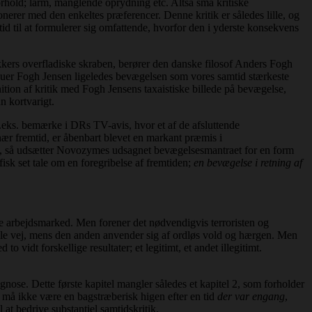
rhold; larm, manglende oprydning etc. Altså små kritiske
rer med den enkeltes præferencer. Denne kritik er således lille, og
tid til at formulerer sig omfattende, hvorfor den i yderste konsekvens
tikkers overfladiske skraben, berører den danske filosof Anders Fogh
skuer Fogh Jensen ligeledes bevægelsen som vores samtid stærkeste
nition af kritik med Fogh Jensens taxaistiske billede på bevægelse,
un kortvarigt.
f.eks. bemærke i DRs TV-avis, hvor et af de afsluttende
ær fremtid, er åbenbart blevet en markant præmis i
en, så udsætter Novozymes udsagnet bevægelsesmantraet for en form
isk set tale om en foregribelse af fremtiden;
en
bevægelse i retning af
e arbejdsmarked. Men forener det nødvendigvis terroristen og
nelle vej, mens den anden anvender sig af ordløs vold og hærgen. Men
vidt forskellige resultater; et legitimt, et andet illegitimt.
nose. Dette første kapitel mangler således et kapitel 2, som forholder
en må ikke være en bagstræberisk higen efter en tid
der var engang
,
 at bedrive substantiel samtidskritik.