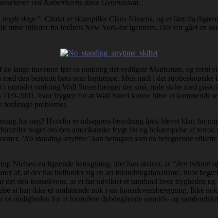
gymnasielærer ved Københavns åbne Gymnasium.
m nogle dage”.
Citatet er skuespiller Claus
Nissens, og er lånt fra digt
k mine billeder fra forårets New York-tur igennem. Der var gået en somme
 lange traveture ført os omkring det sydligste Manhattan, og forbi et a
en med den berømte børs som bagtæppe. Men midt i det stroboskopiske bli
t i området omkring Wall Street hænger der små, røde skilte med påskri
en 11/9-2001, hvor frygten for at Wall Street kunne blive et kommende te
e forårsage problemer.
ening for mig? Hvorfor er udsagnets betydning først blevet klart for mi
e fortæller noget om den amerikanske frygt for og bekæmpelse af terror
normer.
’No standing anytime’
kan betragtes som en betegnende etikett
up Nielsen en lignende betragtning, idet han skriver, at
”den trekant af
mer af, at der har indfundet sig en art forandringsfanatisme, hvor begr
har det den konsekvens, at vi har udviklet et samfund hvor trygheden og 
ttelse at han ikke er omfattende nok i sin konsekvensberegning. Ikke nok
er os muligheden for at formulere dybdegående samtids- og samfundskri