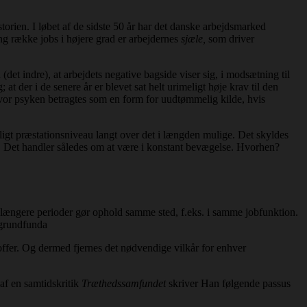
historien. I løbet af de sidste 50 år har det danske arbejdsmarked
lang række jobs i højere grad er arbejdernes
sjæle,
som driver
 (det indre), at arbejdets negative bagside viser sig, i modsætning til
at der i de senere år er blevet sat helt urimeligt høje krav til den
 hvor psyken betragtes som en form for uudtømmelig kilde, hvis
ligt præstationsniveau langt over det i længden mulige. Det skyldes
.
Det handler således om at være i konstant bevægelse. Hvorhen?
 længere perioder gør ophold samme sted, f.eks. i samme jobfunktion.
t grundfunda
 offer. Og dermed fjernes det nødvendige vilkår for enhver
af en samtidskritik
Træthedssamfundet
skriver Han følgende passus