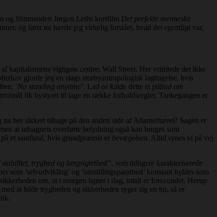
eren og filmmanden Jørgen Leths kortfilm
Det perfekte menneske
r, og først nu havde jeg virkelig forstået, hvad det egentligt var,
f kapitalismens vigtigste centre; Wall Street. Her vrimlede det ikke
tzhav gjorde jeg en slags storbyantropologisk iagttagelse, hvis
ften;
’No standing anytime’
. Lad os kalde dette et
påbud om
rrormål fik bystyret til tage en række forholdsregler. Tankegangen er
g nu her sikkert tilbage på den anden side af Atlanterhavet? Sagen er
, men at udsagnets overførte betydning også kan bruges som
e på et samfund, hvis grundpræmis er
bevægelsen
. Altid synes vi på vej
 stabilitet, tryghed og langsigtethed”
, som tidligere karakteriserede
eber som ’selvudvikling’ og ’omstillingsparathed’ konstant hyldes som
sikkerheden om, at i morgen ligner i dag, totalt er forsvundet. Herup
 med at både trygheden og sikkerheden ryger sig en tur, så er
tik.