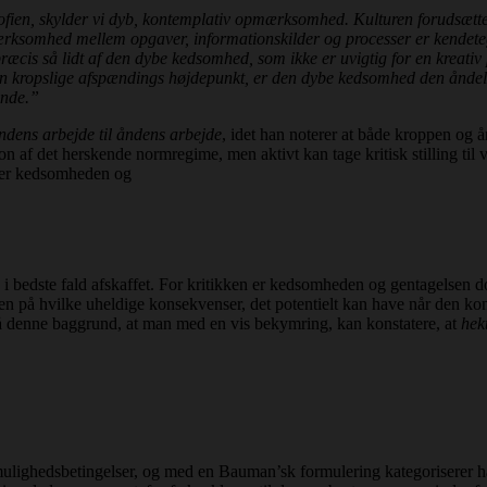
osofien, skylder vi dyb, kontemplativ opmærksomhed. Kulturen foruds
ærksomhed mellem opgaver, informationskilder og processer er kendet
ræcis så lidt af den dybe kedsomhed, som ikke er uvigtig for en kreat
 kropslige afspændings højdepunkt, er den dybe kedsomhed den åndeli
ende.”
ndens arbejde til åndens arbejde
, idet han noterer at både kroppen og
 af det herskende normregime, men aktivt kan tage kritisk stilling til v
er kedsomheden og
 i bedste fald afskaffet. For kritikken er kedsomheden og gentagelsen d
n på hvilke uheldige konsekvenser, det potentielt kan have når den ko
 denne baggrund, at man med en vis bekymring, kan konstatere, at
hek
mulighedsbetingelser, og med en Bauman’sk formulering kategoriserer ha