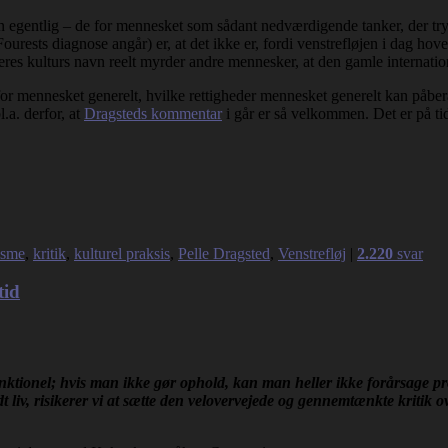
 men egentlig – de for mennesket som sådant nedværdigende tanker, der 
ourests diagnose angår) er, at det ikke er, fordi venstrefløjen i dag hov
res kulturs navn reelt myrder andre mennesker, at den gamle internatio
for mennesket generelt, hvilke rettigheder mennesket generelt kan påberå
.a. derfor, at
Dragsteds kommentar
i går er så velkommen. Det er på tide
isme
,
kritik
,
kulturel praksis
,
Pelle Dragsted
,
Venstrefløj
|
2.220
svar
tid
ktionel; hvis man ikke gør ophold, kan man heller ikke forårsage pro
t liv, risikerer vi at sætte den velovervejede og gennemtænkte kritik 