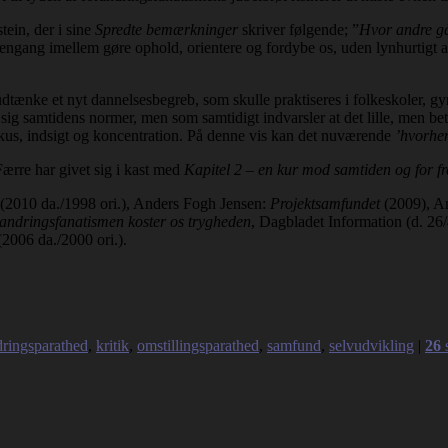
tein, der i sine
Spredte bemærkninger
skriver følgende; ”
Hvor andre går
e engang imellem gøre ophold, orientere og fordybe os, uden lynhurtigt at
udtænke et nyt dannelsesbegreb, som skulle praktiseres i folkeskoler, g
e sig samtidens normer, men som samtidigt indvarsler at det lille, men be
okus, indsigt og koncentration. På denne vis kan det nuværende
’hvorhe
Færre har givet sig i kast med
Kapitel 2 – en kur mod samtiden og for f
(2010 da./1998 ori.), Anders Fogh Jensen:
Projektsamfundet
(2009), A
andringsfanatismen koster os trygheden
, Dagbladet Information (d. 26
2006 da./2000 ori.).
dringsparathed
,
kritik
,
omstillingsparathed
,
samfund
,
selvudvikling
|
26