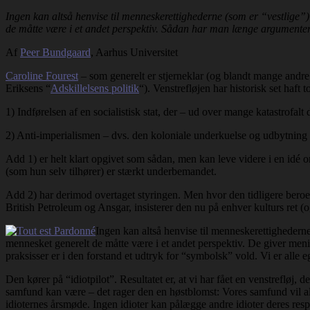
Ingen kan altså henvise til menneskerettighederne (som er “vestlige”) 
de måtte være i et andet perspektiv. Sådan har man længe argumentere
Af
Peer Bundgaard
, Aarhus Universitet
Caroline Fourest
– som generelt er stjerneklar (og blandt mange andr
Eriksens “
Adskillelsens politik
“). Venstrefløjen har historisk set haft
1) Indførelsen af en socialistisk stat, der – ud over mange katastrofal
2) Anti-imperialismen – dvs. den koloniale underkuelse og udbytning 
Add 1) er helt klart opgivet som sådan, men kan leve videre i en idé o
(som hun selv tilhører) er stærkt underbemandet.
Add 2) har derimod overtaget styringen. Men hvor den tidligere bero
British Petroleum og Ansgar, insisterer den nu på enhver kulturs ret (og
Ingen kan altså henvise til menneskerettighederne
mennesket generelt de måtte være i et andet perspektiv. De giver menin
praksisser er i den forstand et udtryk for “symbolsk” vold. Vi er alle e
Den kører på “idiotpilot”. Resultatet er, at vi har fået en venstrefløj, d
samfund kan være – det rager den en høstblomst: Vores samfund vil al
idioternes årsmøde. Ingen idioter kan pålægge andre idioter deres resp