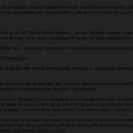
for at anfægte en given lokalkulturs måde at praktisere sine værdier på
t fra venstrefløjskredse. Spørgsmålet er, om der er en kursændring på 
e ting en del af Charlie Hebdo-banden) – lavede følgende analyse i kø
 to mærkesager, som i deres udgangspunkt begge var internationalistiske e
t dårlige ting – indebærer ophævelsen af sociale og kulturelle (religiøse
af verdens folk.
m, hvad det rette liberalt demokratiske samfund er, og hvordan det beds
ede på tanken om, at man ikke kan berettige udbytningen af andre med
 pligt) til at bestemme sine egne leve- og retsregler.
 (som er “vestlige”) for at anfægte en given lokalkulturs måde at prakti
g inden for kulturen selv, og alt, hvad der hævdes at give mening inden 
gensindige – vi lever i hver vores nicher. Vi er idioter (idios = særegen).
er i sit klare flertal ikke interesserer sig for, hvordan vi bedst kan foran
tid blot være vores specifikke nichefællesskab (altid eksklusivt af væs
ektive dagsordener. Silence, on tué.