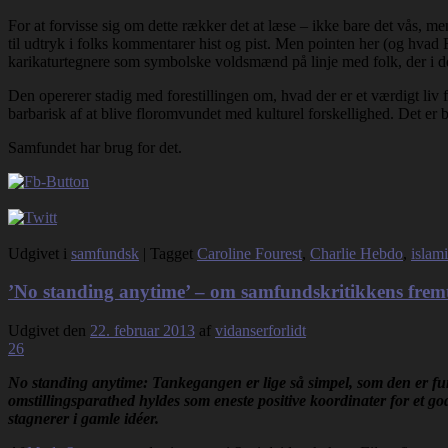
For at forvisse sig om dette rækker det at læse – ikke bare det vås,
til udtryk i folks kommentarer hist og pist. Men pointen her (og hvad F
karikaturtegnere som symbolske voldsmænd på linje med folk, der i de
Den opererer stadig med forestillingen om, hvad der er et værdigt liv 
barbarisk af at blive floromvundet med kulturel forskellighed. Det er bl
Samfundet har brug for det.
Udgivet i
samfundsk
|
Tagget
Caroline Fourest
,
Charlie Hebdo
,
islam
’No standing anytime’ – om samfundskritikkens frem
Udgivet den
22. februar 2013
af
vidanserforlidt
26
No standing anytime: Tankegangen er lige så simpel, som den er fun
omstillingsparathed hyldes som eneste positive koordinater for et god
stagnerer i gamle idéer.