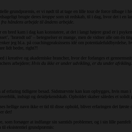
tielle grundpræmis, er vi nødt til at tage en lille tour de force tilbage i 
edsageligt brugte deres
kroppe
som sit redskab, til i dag, hvor det i en 
;
fra håndens arbejde til åndens arbejde
.
r en bred kam i dag kan konstatere, at det i langt højere grad er i psyken
sset’, ’brændt ud’ – betegnelser er mange, men de vidner alle om én ting; 
tænker jeg bl.a. på coachingpraksissens idé om potentialefuldbyrdelse,
re lidt bedre, right?!
shed i kreative og akademiske brancher, hvor der forlanges et gennemsnit
nchers arbejdere;
Hvis du ikke er under udvikling, er du under afvikling
af erfaring tidligere besad. Sidstnævnte kan kun opbygges, hvis man i
 overblik, indsigt og detaljekendskab. Opholdet skaber således et solid
s hellige navn ikke er tid til disse ophold, bliver erfaringen det første
er det!
som forsøger at indfange sin samtids problemer, og i sin lille pamfelt 
il eksistentiel grundpræmis: