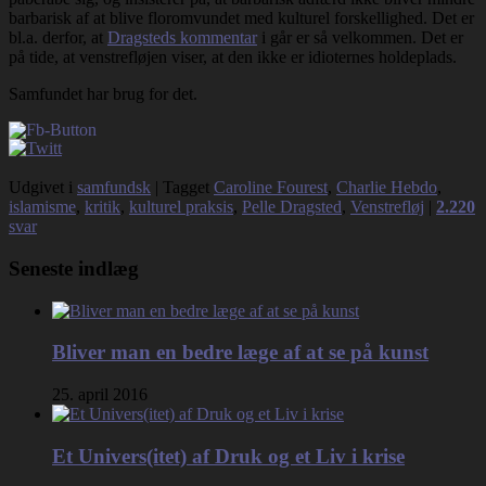
barbarisk af at blive floromvundet med kulturel forskellighed. Det er
bl.a. derfor, at
Dragsteds kommentar
i går er så velkommen. Det er
på tide, at venstrefløjen viser, at den ikke er idioternes holdeplads.
Samfundet har brug for det.
Udgivet i
samfundsk
|
Tagget
Caroline Fourest
,
Charlie Hebdo
,
islamisme
,
kritik
,
kulturel praksis
,
Pelle Dragsted
,
Venstrefløj
|
2.220
svar
Seneste indlæg
Bliver man en bedre læge af at se på kunst
25. april 2016
Et Univers(itet) af Druk og et Liv i krise