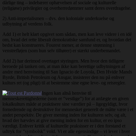
dårlige ting – indebærer ophævelsen af sociale og kulturelle
(religiøse) privilegier og overherredømmer samt deres overdragelse.
2) Anti-imperialismen – dvs. den koloniale underkuelse og
udbytning af verdens folk.
Add 1) er helt klart opgivet som sådan, men kan leve videre i en idé
om, hvad det rette liberalt demokratiske samfund er, og hvordan det
bedst kan konstrueres. Fourest mener, at denne strømning i
venstrefløjen (som hun selv tilhører) er stærkt underbemandet.
Add 2) har derimod overtaget styringen. Men hvor den tidligere
beroede på tanken om, at man ikke kan berettige udbytningen af
andre med henvisning til San Ignacio de Loyola, Den Hvide Mands
Byrde, British Petroleum og Ansgar, insisterer den nu på enhver
kulturs ret (og pligt) til at bestemme sine egne leve- og retsregler.
Ingen kan altså henvise til
menneskerettighederne (som er “vestlige”) for at anfægte en given
lokalkulturs måde at praktisere sine værdier på – ligegyldigt, hvor
fornedrende og destruktive for mennesket generelt de måtte være i et
andet perspektiv. De giver mening inden for kulturen selv, og alt,
hvad der hævdes at give mening inden for en kultur, er eo ipso
værdigt. Enhver kritik af kulturelle praksisser er i den forstand et
udtryk for “symbolsk” vold. Vi er alle egensindige – vi lever i hver