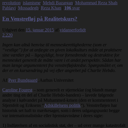
revolution
,
islamisme
,
Mehdi Bazargan
,
Mohammad Reza Shah
Pahlavi
,
Mossadegh
,
Reza Khan
|
106
svar
En Venstrefløj på Realitetskurs?
Udgivet den
15. januar 2015
af
vidanserforlidt
2.220
Ingen kan altså henvise til menneskerettighederne (som er
“vestlige”) for at anfægte en given lokalkulturs måde at praktisere
sine værdier på – ligegyldigt, hvor fornedrende og destruktive for
mennesket generelt de måtte være i et andet perspektiv. Sådan har
man længe argumenteret fra venstrefløjskredse. Spørgsmålet er, om
der er en kursændring på vej efter angrebet på Charlie Hebdo.
Af
Peer Bundgaard
, Aarhus Universitet
Caroline Fourest
– som generelt er stjerneklar (og blandt mange
andre ting en del af Charlie Hebdo-banden) – lavede følgende
analyse i kølvandet på Muhammed-krisen (den er kommenteret i
Stjernfelt og Eriksens “
Adskillelsens politik
“). Venstrefløjen har
historisk set haft to mærkesager, som i deres udgangspunkt begge
var internationalistiske eller hjemstavnsløse i deres sigte:
1) Indførelsen af en socialistisk stat, der – ud over mange katastrofalt