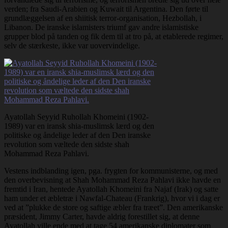
verden; fra Saudi-Arabien og Kuwait til Argentina. Den førte til
grundlæggelsen af en shiitisk terror-organisation, Hezbollah, i
Libanon. De iranske islamisters triumf gav andre islamistiske
grupper blod på tanden og fik dem til at tro på, at etablerede regimer,
selv de stærkeste, ikke var uovervindelige.
Ayatollah Seyyid Ruhollah Khomeini (1902-
1989) var en iransk shia-muslimsk lærd og den
politiske og åndelige leder af den Den iranske
revolution som væltede den sidste shah
Mohammad Reza Pahlavi.
Vestens indblanding igen, pga. frygten for kommunisterne, og med
den overbevisning at Shah Mohammad Reza Pahlavi ikke havde en
fremtid i Iran, hentede Ayatollah Khomeini fra Najaf (Irak) og satte
ham under et æbletræ i Nawfal-Chateau (Frankrig), hvor vi i dag er
ved at ”plukke de store og saftige æbler fra træet”. Den amerikanske
præsident, Jimmy Carter, havde aldrig forestillet sig, at denne
Ayatollah ville ende med at tage 54 amerikanske diplomater som