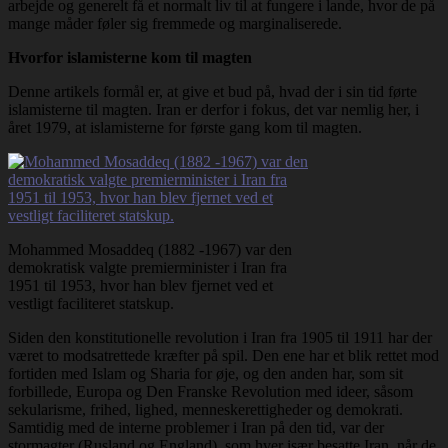
arbejde og generelt få et normalt liv til at fungere i lande, hvor de på
mange måder føler sig fremmede og marginaliserede.
Hvorfor islamisterne kom til magten
Denne artikels formål er, at give et bud på, hvad der i sin tid førte
islamisterne til magten. Iran er derfor i fokus, det var nemlig her, i
året 1979, at islamisterne for første gang kom til magten.
Mohammed Mosaddeq (1882 -1967) var den
demokratisk valgte premierminister i Iran fra
1951 til 1953, hvor han blev fjernet ved et
vestligt faciliteret statskup.
Siden den konstitutionelle revolution i Iran fra 1905 til 1911 har der
været to modsatrettede kræfter på spil. Den ene har et blik rettet mod
fortiden med Islam og Sharia for øje, og den anden har, som sit
forbillede, Europa og Den Franske Revolution med ideer, såsom
sekularisme, frihed, lighed, menneskerettigheder og demokrati.
Samtidig med de interne problemer i Iran på den tid, var der
stormagter (Rusland og England), som hver især besatte Iran, når de