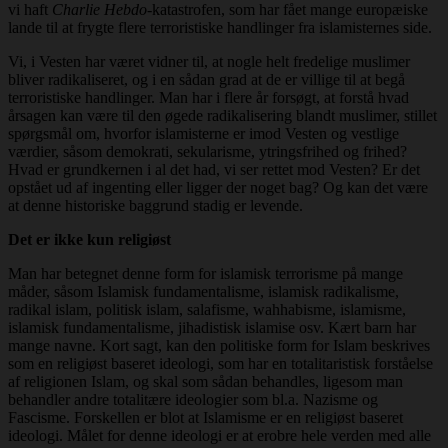
vi haft
Charlie Hebdo
-katastrofen, som har fået mange europæiske
lande til at frygte flere terroristiske handlinger fra islamisternes side.
Vi, i Vesten har været vidner til, at nogle helt fredelige muslimer
bliver radikaliseret, og i en sådan grad at de er villige til at begå
terroristiske handlinger. Man har i flere år forsøgt, at forstå hvad
årsagen kan være til den øgede radikalisering blandt muslimer, stillet
spørgsmål om, hvorfor islamisterne er imod Vesten og vestlige
værdier, såsom demokrati, sekularisme, ytringsfrihed og frihed?
Hvad er grundkernen i al det had, vi ser rettet mod Vesten? Er det
opstået ud af ingenting eller ligger der noget bag? Og kan det være
at denne historiske baggrund stadig er levende.
Det er ikke kun religiøst
Man har betegnet denne form for islamisk terrorisme på mange
måder, såsom Islamisk fundamentalisme, islamisk radikalisme,
radikal islam, politisk islam, salafisme, wahhabisme, islamisme,
islamisk fundamentalisme, jihadistisk islamise osv. Kært barn har
mange navne. Kort sagt, kan den politiske form for Islam beskrives
som en religiøst baseret ideologi, som har en totalitaristisk forståelse
af religionen Islam, og skal som sådan behandles, ligesom man
behandler andre totalitære ideologier som bl.a. Nazisme og
Fascisme. Forskellen er blot at Islamisme er en religiøst baseret
ideologi. Målet for denne ideologi er at erobre hele verden med alle