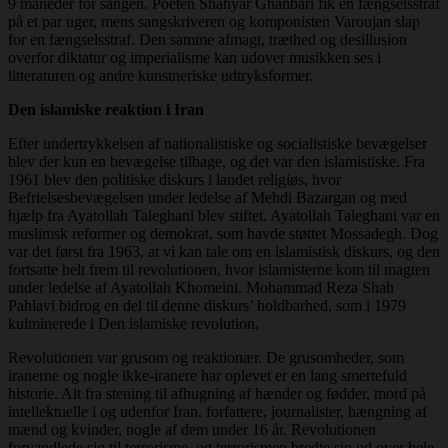
9 måneder for sangen. Poeten Shahyar Ghanbari fik en fængselsstraf
på et par uger, mens sangskriveren og komponisten Varoujan slap
for en fængselsstraf. Den samme afmagt, træthed og desillusion
overfor diktatur og imperialisme kan udover musikken ses i
litteraturen og andre kunstneriske udtryksformer.
Den islamiske reaktion i Iran
Efter undertrykkelsen af nationalistiske og socialistiske bevægelser
blev der kun en bevægelse tilbage, og det var den islamistiske. Fra
1961 blev den politiske diskurs i landet religiøs, hvor
Befrielsesbevægelsen under ledelse af Mehdi Bazargan og med
hjælp fra Ayatollah Taleghani blev stiftet. Ayatollah Taleghani var en
muslimsk reformer og demokrat, som havde støttet Mossadegh. Dog
var det først fra 1963, at vi kan tale om en islamistisk diskurs, og den
fortsatte helt frem til revolutionen, hvor islamisterne kom til magten
under ledelse af Ayatollah Khomeini. Mohammad Reza Shah
Pahlavi bidrog en del til denne diskurs’ holdbarhed, som i 1979
kulminerede i Den islamiske revolution.
Revolutionen var grusom og reaktionær. De grusomheder, som
iranerne og nogle ikke-iranere har oplevet er en lang smertefuld
historie. Alt fra stening til afhugning af hænder og fødder, mord på
intellektuelle i og udenfor Iran, forfattere, journalister, hængning af
mænd og kvinder, nogle af dem under 16 år. Revolutionen
forvandlede sig til terrorisme, og terrorismen bredte sig ud over hele