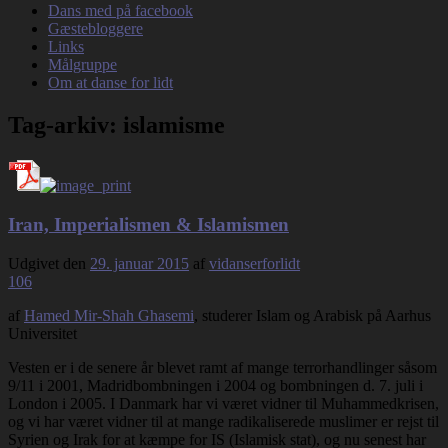
Dans med på facebook
Gæstebloggere
Links
Målgruppe
Om at danse for lidt
Tag-arkiv:
islamisme
Iran, Imperialismen & Islamismen
Udgivet den
29. januar 2015
af
vidanserforlidt
106
af
Hamed Mir-Shah Ghasemi
, studerer Islam og Arabisk på Aarhus
Universitet
Vesten er i de senere år blevet ramt af mange terrorhandlinger såsom
9/11 i 2001, Madridbombningen i 2004 og bombningen d. 7. juli i
London i 2005. I Danmark har vi været vidner til Muhammedkrisen,
og vi har været vidner til at mange radikaliserede muslimer er rejst til
Syrien og Irak for at kæmpe for IS (Islamisk stat), og nu senest har