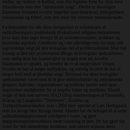
midler, og etablere et Kalifat, som den legitime form for styre med
Sharialoven som den ”dømmende magt”. Derfor er ideologien
Islamisme fremmed overfor begreber som demokrati, ytringsfrihed,
sekularisme og frihed, som den anser for værende menneskeskabt.
Fællestrækket for alle disse betegnelser er reduktionen af
radikaliseringens problematik til eksklusivt religiøse mekanismer,
hvor man ikke tager hensyn til de socioøkonomiske, politiske og
historiske aspekter. I medierne og i det offentlige rum har man ofte
lagt ensidigt vægt på den teologiske del af problematikken. Man har
forsøgt at føre alle problemerne tilbage til teologiske spekulationer,
som stadig ikke har kunnet give os nogen svar på, hvorfor
islamismen er opstået, og hvorfor de er så meget imod Vesten,
hvorfor de har så meget indflydelse, og endelig hvorfor de har så
meget held med at tiltrække unge. Derimod har disse teologiske
spekulationer været med til at give antimuslimske og antiislamiske
grupper, individer, organisationer og politiske partier med egne
dagsordner muligheden for at angribe Islam og muslimer. Blandt
nogle af dem kan nævnes SIAD (Stop islamiseringen af Danmark),
Krarup og Langballes ”Tidehverv”, Eurabia og
Trykkefrihedsselskabet, som i 2004 blev oprettet af Lars Hedegaard,
som for øvrigt blev forsøgt dræbt. Således har de bidraget til at sætte
radikaliseringsprocessen yderligere i vejret, og gjort
integrationsproblematikken mere vanskelig at løse. De har gjort det
svært for helt almindelige muslimer, som prøver at passe deres