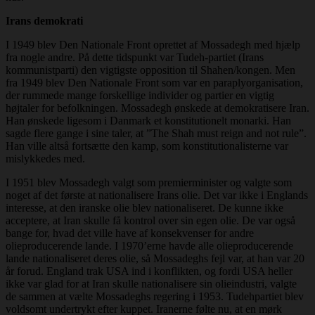
Irans demokrati
I 1949 blev Den Nationale Front oprettet af Mossadegh med hjælp
fra nogle andre. På dette tidspunkt var Tudeh-partiet (Irans
kommunistparti) den vigtigste opposition til Shahen/kongen. Men
fra 1949 blev Den Nationale Front som var en paraplyorganisation,
der rummede mange forskellige individer og partier en vigtig
højtaler for befolkningen. Mossadegh ønskede at demokratisere Iran.
Han ønskede ligesom i Danmark et konstitutionelt monarki. Han
sagde flere gange i sine taler, at ”The Shah must reign and not rule”.
Han ville altså fortsætte den kamp, som konstitutionalisterne var
mislykkedes med.
I 1951 blev Mossadegh valgt som premierminister og valgte som
noget af det første at nationalisere Irans olie. Det var ikke i Englands
interesse, at den iranske olie blev nationaliseret. De kunne ikke
acceptere, at Iran skulle få kontrol over sin egen olie. De var også
bange for, hvad det ville have af konsekvenser for andre
olieproducerende lande. I 1970’erne havde alle olieproducerende
lande nationaliseret deres olie, så Mossadeghs fejl var, at han var 20
år forud. England trak USA ind i konflikten, og fordi USA heller
ikke var glad for at Iran skulle nationalisere sin olieindustri, valgte
de sammen at vælte Mossadeghs regering i 1953. Tudehpartiet blev
voldsomt undertrykt efter kuppet. Iranerne følte nu, at en mørk