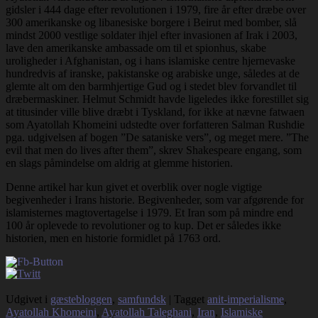
gidsler i 444 dage efter revolutionen i 1979, fire år efter dræbe over
300 amerikanske og libanesiske borgere i Beirut med bomber, slå
mindst 2000 vestlige soldater ihjel efter invasionen af Irak i 2003,
lave den amerikanske ambassade om til et spionhus, skabe
uroligheder i Afghanistan, og i hans islamiske centre hjernevaske
hundredvis af iranske, pakistanske og arabiske unge, således at de
glemte alt om den barmhjertige Gud og i stedet blev forvandlet til
dræbermaskiner. Helmut Schmidt havde ligeledes ikke forestillet sig
at titusinder ville blive dræbt i Tyskland, for ikke at nævne fatwaen
som Ayatollah Khomeini udstedte over forfatteren Salman Rushdie
pga. udgivelsen af bogen ”De sataniske vers”, og meget mere. ”The
evil that men do lives after them”, skrev Shakespeare engang, som
en slags påmindelse om aldrig at glemme historien.
Denne artikel har kun givet et overblik over nogle vigtige
begivenheder i Irans historie. Begivenheder, som var afgørende for
islamisternes magtovertagelse i 1979. Et Iran som på mindre end
100 år oplevede to revolutioner og to kup. Det er således ikke
historien, men en historie formidlet på 1763 ord.
Udgivet i
gæstebloggen
,
samfundsk
|
Tagget
anit-imperialisme
,
Ayatollah Khomeini
,
Ayatollah Taleghani
,
Iran
,
Islamiske