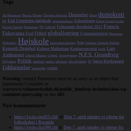
Tags
demokrati
Dannelse
Ali Khamenei
Barack Obama
Christine Antorini
Debat
Egå Ungdoms-højskole
Enhedslisten
DF
eksistentialisme
Esben Lunde Larsen
Francis
Folkemøde Bornholm 2013
Fareed Zakaria
Feminisme
FN
fodbold
globalisering
Fukuyama
Frihed
Fred
Gymnasiereform
Historiens
Højskole
Iran
Afslutning
internationalisering
Johanne Schmidt-Nielsen
Kenneth Degnbol
Lars
Kishore Mahbubani
Konkurrencestat
kritik
N.F.S. Grundtvig
Andreassen
Liberal Alliance
Lighed.
livsoplysning
Politik
Søren Kierkegaard
Oplysning
samfund
sander jakobsen
selvudvikling
SF
Uddannelse
vesten
Venstrefløj
Warning
: count(): Parameter must be an array or an object that
implements Countable in
/var/www/vidanserforlidt.dk/public_html/wp-includes/class-wp-
comment-query.php
on line
405
Nye kommentarer
https://1win-cnr455.cfd/
til
Den 7. april mindes vi ofrene fra
folkedrabet i Rwanda
https://1win-cha599.cfd
til
Den 7. april mindes vi ofrene fra