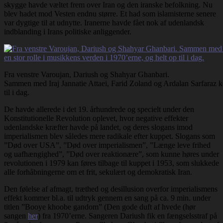
skygge havde væltet frem over Iran og den iranske befolkning. Nu
blev hadet mod Vesten endnu større. Et had som islamisterne senere
var dygtige til at udnytte. Iranerne havde fået nok af udenlandsk
indblanding i Irans politiske anliggender.
Fra venstre Varoujan, Dariush og Shahyar Ghanbari.
Sammen med Iraj Jannatie Attaei, Farid Zoland og Ardalan Sarfaraz kom 
til i dag.
De havde allerede i det 19. århundrede og specielt under den
Konstitutionelle Revolution oplevet, hvor negative effekter
udenlandske kræfter havde på landet, og deres slogans imod
imperialismen blev således mere radikale efter kuppet. Slogans som
”Død over USA”, ”Død over imperialismen”, ”Længe leve frihed
og uafhængighed”, ”Død over reaktionære”, som kunne høres under
revolutionen i 1979 kan føres tilbage til kuppet i 1953, som slukkede
alle forhåbningerne om et frit, sekulært og demokratisk Iran.
Den følelse af afmagt, træthed og desillusion overfor imperialismens
effekt kommer bl.a. til udtryk gennem en sang på ca. 9 min. under
titlen ”Booye khoobe gandom” (Den gode duft af hvede (hør
sangen
her
) fra 1970’erne. Sangeren Dariush fik en fængselsstraf på