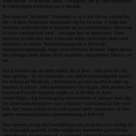
vores nicher. Vi er idioter (idios = særegen). Det er i den henseende,
at venstrefløjen overordnet set er idiotisk.
Den kører på “idiotpilot”. Resultatet er, at vi har fået en venstrefløj,
der i sit klare flertal ikke interesserer sig for, hvordan vi bedst kan
forandre samfundet (det er historisk set ret overraskende), eller hvad
et bedre samfund kan være – det rager den en høstblomst: Vores
samfund vil altid blot være vores specifikke nichefællesskab (altid
eksklusivt af væsen). Samfundsspørgsmål er blevet til
fællsesskabsspørgsmål, noget med idioternes årsmøde. Ingen idioter
kan pålægge andre idioter deres respektive dagsordener. Silence, on
tué.
For at forvisse sig om dette rækker det at læse – ikke bare det vås,
men egentlig – de for mennesket som sådant nedværdigende tanker,
der trykkes på Modkraft, i Information, på sære facebook-sider og
kommer til udtryk i folks kommentarer hist og pist. Men pointen her
(og hvad Fourests diagnose angår) er, at det ikke er, fordi
venstrefløjen i dag hovedsagelig repræsenteres af særegne individer,
der anser karikaturtegnere som symbolske voldsmænd på linje med
folk, der i deres kulturs navn reelt myrder andre mennesker, at den
gamle internationalistiske understrømning er helt væk.
Den opererer stadig med forestillingen om, hvad der er et værdigt liv
for mennesket generelt, hvilke rettigheder mennesket generelt kan
påberåbe sig, og insisterer på, at barbarisk adfærd ikke bliver mindre