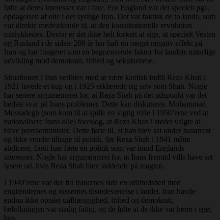
følte at deres interesser var i fare. For England var det specielt pga.
opdagelsen af olie i det sydlige Iran. Det var faktisk de to lande, som
var direkte medvirkende til, at den konstitutionelle revolution
mislykkedes. Derfor er det ikke helt forkert at sige, at specielt Vesten
og Rusland i de sidste 200 år har haft en meget negativ effekt på
Iran og har fungeret som en begrænsende faktor for landets naturlige
udvikling mod demokrati, frihed og sekularisme.
Situationen i Iran vedblev med at være kaotisk indtil Reza Khan i
1921 lavede et kup og i 1925 erklærede sig selv som Shah. Nogle
har senere argumenteret for, at Reza Shah på det tidspunkt var det
bedste svar på Irans problemer. Dette kan diskuteres. Mohammad
Mossadegh (som kom til at spille en vigtig rolle i 1950’erne ved at
nationalisere Irans olie) foreslog, at Reza Khan i stedet valgte at
blive premierminister. Dette førte til, at han blev sat under husarrest
og ikke vendte tilbage til politik, før Reza Shah i 1941 måtte
abdicere, fordi han førte en politik som var imod Englands
interesser. Nogle har argumenteret for, at Irans fremtid ville have set
lysere ud, hvis Reza Shah blev siddende på magten.
I 1940’erne var der fra iranernes side en utilfredshed med
englændernes og russernes tilstedeværelse i landet. Iran havde
endnu ikke opnået uafhængighed, frihed og demokrati,
befolkningen var stadig fattig, og de følte at de ikke var herre i eget
hus.