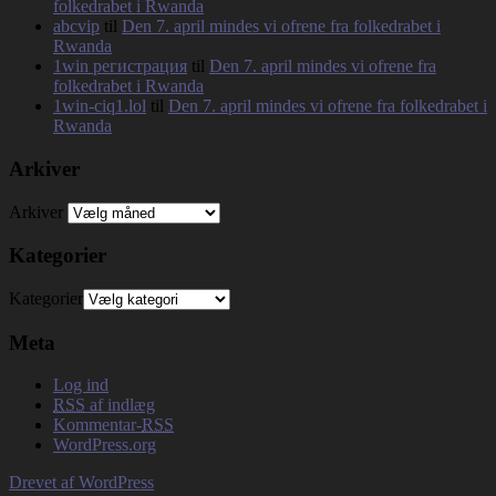
folkedrabet i Rwanda
abcvip
til
Den 7. april mindes vi ofrene fra folkedrabet i
Rwanda
1win регистрация
til
Den 7. april mindes vi ofrene fra
folkedrabet i Rwanda
1win-ciq1.lol
til
Den 7. april mindes vi ofrene fra folkedrabet i
Rwanda
Arkiver
Arkiver
Kategorier
Kategorier
Meta
Log ind
RSS
af indlæg
Kommentar-
RSS
WordPress.org
Drevet af WordPress