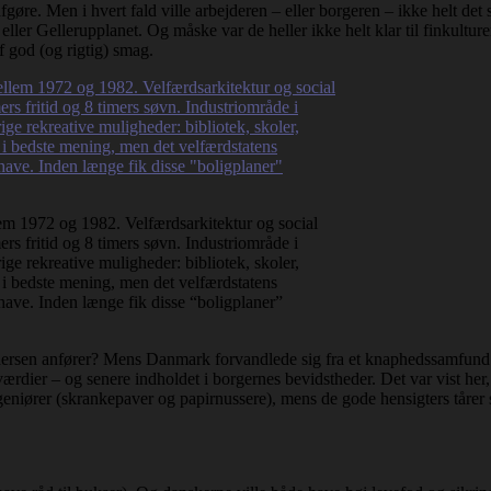
gøre. Men i hvert fald ville arbejderen – eller borgeren – ikke helt det
ller Gellerupplanet. Og måske var de heller ikke helt klar til finkulture
f god (og rigtig) smag.
m 1972 og 1982. Velfærdsarkitektur og social
ers fritid og 8 timers søvn. Industriområde i
ige rekreative muligheder: bibliotek, skoler,
t i bedste mening, men det velfærdstatens
 have. Inden længe fik disse “boligplaner”
ersen anfører? Mens Danmark forvandlede sig fra et knaphedssamfund ti
ærdier – og senere indholdet i borgernes bevidstheder. Det var vist he
e ingeniører (skrankepaver og papirnussere), mens de gode hensigters tå