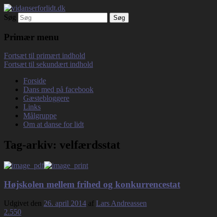
Søg
Debatterende tekster med filosofisk tilsn
vidanserforlidt.dk
Primær menu
Fortsæt til primært indhold
Fortsæt til sekundært indhold
Forside
Dans med på facebook
Gæstebloggere
Links
Målgruppe
Om at danse for lidt
Tag-arkiv:
velfærdsstat
Højskolen mellem frihed og konkurrencestat
Udgivet den
26. april 2014
af
Lars Andreassen
2.550