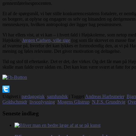
gennemførelsesprocenten.
Et af de spørgsmål, vi bør stille konkurrencestatens fortalere, er nem
os borgere, at oplyse og engagere os selv og hinanden og derigennem arb
menneskesyn, hvilken antropologi der ligger bag pessimismen.
Vi har ellers vist, at vi kan – i hvert fald i Højskolerne, som netop me
Højskole,
Jørgen Carlsen, ville sige
(og som får skrevet en masse fine 
af svarene på, hvorfor det kan lykkes er formodentlig den, at vi på Høj
mening og føles relevante. Det giver motivation og deltagelse.
Tid og stof til eftertanke. Det er det, der virker. Og det får man på Høj
skulle man falde over sådan en. Det kan kun være svært at fatte for pol
Udgivet i
pædagogisk
,
samfundsk
|
Tagget
Andreas Harbsmeier
,
Bjar
Goldschmidt
,
livsoplysning
,
Mogens Glistrup
,
N.F.S. Grundtvig
,
Ove
Seneste indlæg