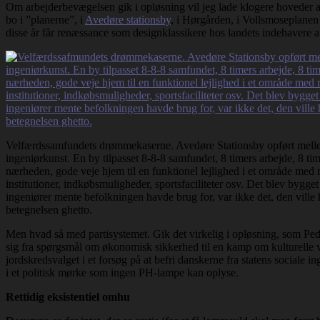
Om arbejderbevægelsen gik i opløsning vil jeg lade klogere hoveder af
bo i ”planerne”, i
Avedøre stationsby
, i Hørgården, i Vollsmoseplanen e
disse år får renæssance som designklassikere hos landets indehavere a
Velfærdssamfundets drømmekaserne. Avedøre Stationsby opført melle
ingeniørkunst. En by tilpasset 8-8-8 samfundet, 8 timers arbejde, 8 tim
nærheden, gode veje hjem til en funktionel lejlighed i et område med r
institutioner, indkøbsmuligheder, sportsfaciliteter osv. Det blev bygge
ingeniører mente befolkningen havde brug for, var ikke det, den ville
betegnelsen ghetto.
Men hvad så med partisystemet. Gik det virkelig i opløsning, som Ped
sig fra spørgsmål om økonomisk sikkerhed til en kamp om kulturelle v
jordskredsvalget i et forsøg på at befri danskerne fra statens social
i et politisk mørke som ingen PH-lampe kan oplyse.
Rettidig eksistentiel omhu