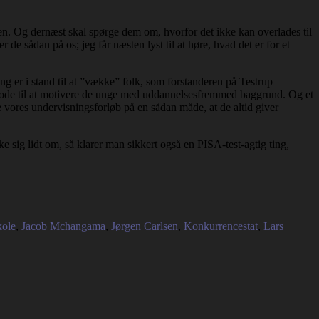
ncen. Og dernæst skal spørge dem om, hvorfor det ikke kan overlades til
e sådan på os; jeg får næsten lyst til at høre, hvad det er for et
ng er i stand til at ”vække” folk, som forstanderen på Testrup
vi gode til at motivere de unge med uddannelsesfremmed baggrund. Og et
ge vores undervisningsforløb på en sådan måde, at de altid giver
nke sig lidt om, så klarer man sikkert også en PISA-test-agtig ting,
kole
,
Jacob Mchangama
,
Jørgen Carlsen
,
Konkurrencestat
,
Lars