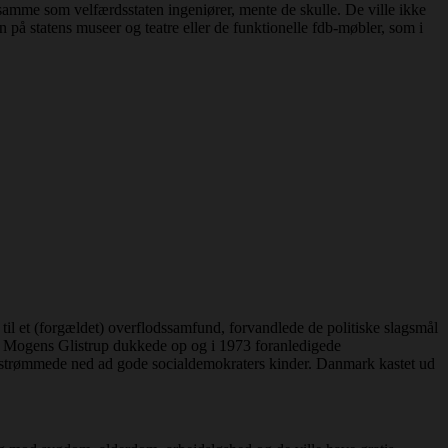
 samme som velfærdsstaten ingeniører, mente de skulle. De ville ikke
n på statens museer og teatre eller de funktionelle fdb-møbler, som i
l et (forgældet) overflodssamfund, forvandlede de politiske slagsmål
r, Mogens Glistrup dukkede op og i 1973 foranledigede
rer strømmede ned ad gode socialdemokraters kinder. Danmark kastet ud