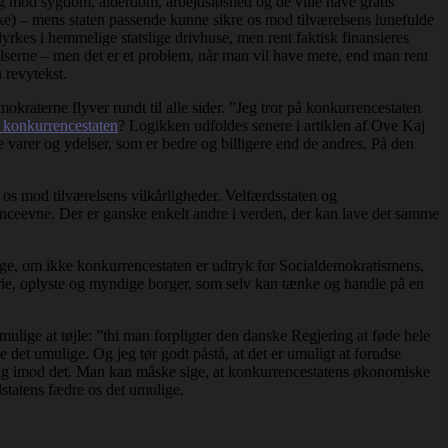
ring mod sygdom, alderdom, arbejdsløshed og de ville have gratis
t ikke) – mens staten passende kunne sikre os mod tilværelsens lunefulde
dyrkes i hemmelige statslige drivhuse, men rent faktisk finansieres
elserne – men det er et problem, når man vil have mere, end man rent
 revytekst.
raterne flyver rundt til alle sider. ”Jeg tror på konkurrencestaten
r konkurrencestaten
? Logikken udfoldes senere i artiklen af Ove Kaj
 varer og ydelser, som er bedre og billigere end de andres. På den
 os mod tilværelsens vilkårligheder. Velfærdsstaten og
enceevne. Der er ganske enkelt andre i verden, der kan lave det samme
rge, om ikke konkurrencestaten er udtryk for Socialdemokratismens,
frie, oplyste og myndige borger, som selv kan tænke og handle på en
mulige at tøjle: ”thi man forpligter den danske Regjering at føde hele
et umulige. Og jeg tør godt påstå, at det er umuligt at forudse
e sig imod det. Man kan måske sige, at konkurrencestatens økonomiske
dstatens fædre os det umulige.