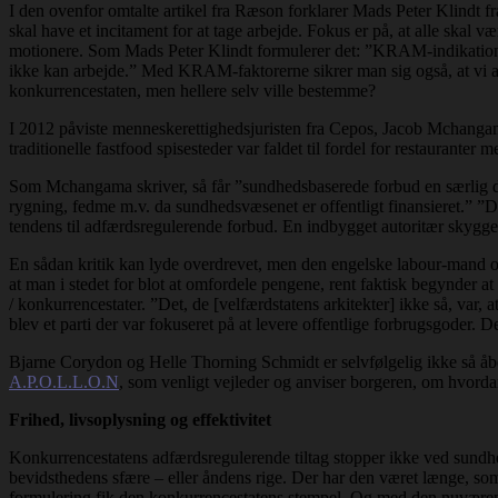
I den ovenfor omtalte artikel fra Ræson forklarer Mads Peter Klindt fra
skal have et incitament for at tage arbejde. Fokus er på, at alle skal v
motionere. Som Mads Peter Klindt formulerer det: ”KRAM-indikationer
ikke kan arbejde.” Med KRAM-faktorerne sikrer man sig også, at vi aldr
konkurrencestaten, men hellere selv ville bestemme?
I 2012 påviste menneskerettighedsjuristen fra Cepos, Jacob Mchanga
traditionelle fastfood spisesteder var faldet til fordel for restauranter
Som Mchangama skriver, så får ”sundhedsbaserede forbud en særlig dime
rygning, fedme m.v. da sundhedsvæsenet er offentligt finansieret.” ”D
tendens til adfærdsregulerende forbud. En indbygget autoritær skygges
En sådan kritik kan lyde overdrevet, men den engelske labour-mand 
at man i stedet for blot at omfordele pengene, rent faktisk begynde
/ konkurrencestater. ”Det, de [velfærdstatens arkitekter] ikke så, var, 
blev et parti der var fokuseret på at levere offentlige forbrugsgoder. D
Bjarne Corydon og Helle Thorning Schmidt er selvfølgelig ikke så 
A.P.O.L.L.O.N
, som venligt vejleder og anviser borgeren, om hvord
Frihed, livsoplysning og effektivitet
Konkurrencestatens adfærdsregulerende tiltag stopper ikke ved sundhe
bevidsthedens sfære – eller åndens rige. Der har den været længe, som
formulering fik den konkurrencestatens stempel. Og med den nuværend