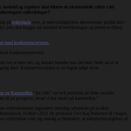
ostråd og rygelove skal diktere de eksistentielle vilkår i det
baliseringens udfordringer?
 sig på
lederplads
over, at nødvendighedens økonomiske politik ikke
r pris: den bygger på mistillid til befolkningen og prisen er frihed,
sel mod konkurrenceevnen.
kke om at høre det, og danske hænder kan slet ikke finde ud af at
lgelig ikke. Konkurrencestaten er en logisk følge af en
e og Karussellen
” fra 1967 var helt profetisk på dette område:
ter til på gyngerne, hvad vi har mistet på karrusellen.”
ns velfærdsstatens ingeniører ihærdigt arbejdede på at sikre
ureaukrati, hvilket i 2011 fik professor Ove Kaj Pedersen til i bogen
dens velfærdstat viser sig umulig at finansiere, at arbejderbevægelsen af