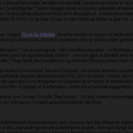
 Aalborg Universitet, hvordan socialpolitik i konkurrencestaten er aflys
ære i beskæftigelse.” Staten forsøger oveni at regulere udbuddet af unive
 (kost-rygning-alkohol-motion) er et eksempel på, at konkurrencestat
ig får tid til i ro og mag at ryge en pibe tobak og drikke et glas vin, o
ma, i bogen
Fri os fra friheden
, hvordan antallet af rygere var faldet ma
 med langt sundere kost, så som fx sushibarer. Der er således ingen grund t
nsion” i en så omfangsrig – eller overdimensioneret – velfærdsstat som
enne form for argumentation afslører – som det også er tilfældet med de
ide.” Stegt flæsk med persillesovs og kartofler bliver en trussel mod 
og medlem af overhuset, Maurice Glasman, ser samme tendens i social
r at omfordele magten (Weekendavisen #16, 2014 forsiden). Faktisk tal
at det også skal være deltagelse fra borgerne og udvidelse af demokratiet.
erfor blev vi optaget af ledelsesform i stedet for at forlange engagement 
åbenlyse som George Orwells ”Big brother”. De skal snarere sammenli
an der skal ageres i bogens gennemregulerede samfund.
dsfremmende foranstaltninger, men viser sig med den tiltagende regule
 et frit, oplysende og demokratifremmende projekt, men med Helge Sande
e undervisningsminister Christine Antorinis folkeskolereform har konk