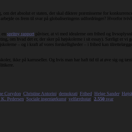
lig, om det absolut er staten, der skal diktere præmisserne for konkurre
ejde os frem til svar på globaliseringens udfordringer? Hvorfor tvivler d
d en
spritny rapport
påviser, at vi med idealerne om frihed og livsoplysni
ting, om hvad det er, der sker på højskolerne i sit essay). Særligt er 
skolerne – og i kraft af vores forskelligheder – i frihed kan tilrettelæg
skoler, ikke på karruseller. Og hvis man har haft tid til at øve sig og tæ
itikere.
ne Corydon
,
Christine Antorini
,
demokrati
,
Frihed
,
Helge Sander
,
Højs
 K. Pedersen
,
Sociale ingeniørkunst
,
velfærdsstat
|
2.550
svar