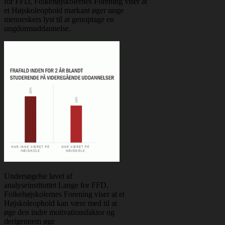
for FFD, Folkehøjskolernes Forening viser at
et Højskoleophold markant øger unge
menneskers lyst til at genoptage en
ungdomsuddannelse.
Undersøgelse lavet af
analyseinstituttet Lange for FFD,
Folkehøjskolernes Forening viser at et
Højskoleophold kan være med til at
øge den indre motivationsfaktor og
derigennem øge