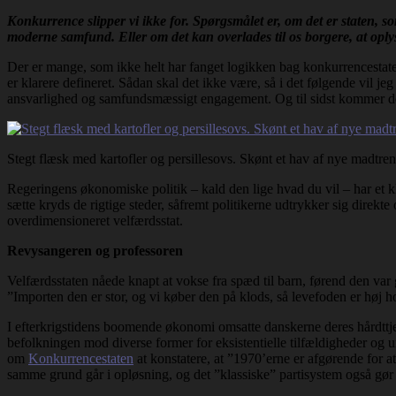
Konkurrence slipper vi ikke for. Spørgsmålet er, om det er staten, s
moderne samfund. Eller om det kan overlades til os b
orgere, at opl
Der er mange, som ikke helt har fanget logikken bag konkurrencestat
er klarere defineret. Sådan skal det ikke være, så i det følgende vil j
ansvarlighed og samfundsmæssigt engagement. Og til sidst kommer 
Stegt flæsk med kartofler og persillesovs. Skønt et hav af nye madtre
Regeringens økonomiske politik – kald den lige hvad du vil – har et k
sætte kryds de rigtige steder, såfremt politikerne udtrykker sig direkt
overdimensioneret velfærdsstat.
Revysangeren og professoren
Velfærdsstaten nåede knapt at vokse fra spæd til barn, førend den var
”Importen den er stor, og vi køber den på klods, så levefoden er høj ho
I efterkrigstidens boomende økonomi omsatte danskerne deres hårdttjent
befolkningen mod diverse former for eksistentielle tilfældigheder og 
om
Konkurrencestaten
at konstatere, at ”1970’erne er afgørende for at 
samme grund går i opløsning, og det ”klassiske” partisystem også gør 