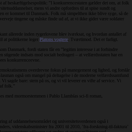
t af beskæftigelsespolitik: ”I konkurrencestaten gælder det om, at folk
rsitetsuddannelser, mens vi andre opfordres til at spise sundt og
en er kommet til Danmark. Folk må simpelthen ikke blive syge, så de
verveje tingene og måske finde ud af, at vi ikke gider være soldater
rkant allerede inden rygerlovene blev iværksat, og hvordan antallet af
il at politikerne leger
Platons vogtere
. Tværtimod. Det er farligt.
 Danmark, fordi staten får en ”legitim interesse i at forhindre
n stigende indsats mod socialt bedrageri – at velfærdsstaten har en
vores konkurrenceevne.
demokratismens overdrevne fokus på manegement og lighed, og forslår
er Glasman også om mangel på deltagelse i de moderne velfærdssamfund
 Vi sagde bare: stem på os, og vi vil leverer en vifte af service. Vi
af folk.”
gnes med mormorstemmen i Pablo Llambías sci-fi roman,
ring af uddannelsesområdet og universitetsverdenen også i
rs, videnskabsminister fra 2001 til 2010, ’fra-forskning-til-faktura’
urrencestatens officerer sat endnu et spørgsmålstegn ved