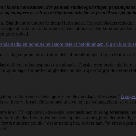
om i konkurrencestaten, der gennem studiereguleringer, pensumplaner, k
yse og engagere os selv og derigennem arbejde os frem til svar på glo
en. Blandt andre undrer Andreas Harbsmeier, Højskolebladets redaktør,
eg forsøge at forklare konkurrencestatens rationale. Den kommer med en dy
den gode nyhed.
nds stadig en populær ret i store dele af befolkningen. Og en klar trus
lart defineret udgangspunkt og rationale. Danske øren bryder sig bare i
e om grundlaget for nødvendighedens politik, og derfor gør de det selvfø
 gal og konkurrencestatens hjørnesten blev nedlagt. Revyvisen ”
Gyngern
s os, hvor vi forstår fidusen med at leve højt på valutagælden, så vi sæt
e løn i TV-apparater, køleskabe, røremaskiner, biler og ferierejser, me
uretfærdigheder. Levefoden voksede og det samme gjorde det offentlige b
forstå nutidens politik,” det er nemlig her, skriver han, ”at efterkrigsti
det.”