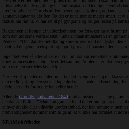
Desværre er der intet, der er gratis (for at få lommeuld skal man førs
uddannelse til alle og billige institutionspladser. Den høje levefod (lu
uretfærdigheder. På trods af den megen gratis skole og uddannelse er de
gennem skatter og afgifter. Og det er jo på mange måder smart, at vi 
faktisk har råd til. Vi har sat til på gyngerne og bruger resten på kar
Regeringen er hoppet af velfærdsgyngen, og forsøger nu at få styr på 
som den moderne velfærdsstat,” udtaler finansministeren i en glimren
Pedersen ”Den danske befolkning konkurrerer mod den tyske, den engels
måde vil de gennem eksport og import prøve at finansiere deres egen 
Ingen behøver således at være i tvivl om konkurrencestatens rationale.
konkurrencestatens rationale er det samme. Problemet er blot den øge
som os til en særdeles lavere løn.
Når Ove Kaj Pedersen taler om arbejderbevægelsens og det klassiske p
den tredje vejs og den sociale ingeniørkunsts totale nedsmeltning. Ko
måde, der er befordrende ham eller hende.
Allerede
Grundtvig advarede i 1849
mod at udstede statslige garantier
det danske Folk …” Man kan gøre alt hvad der er muligt, og det skal 
enhver ulykke eller vilkårlig uretfærdighed, der kan ramme et mennes
nødvendigheder kommer som følge af, at vi ikke har formået at udvise 
KRAM på friheden