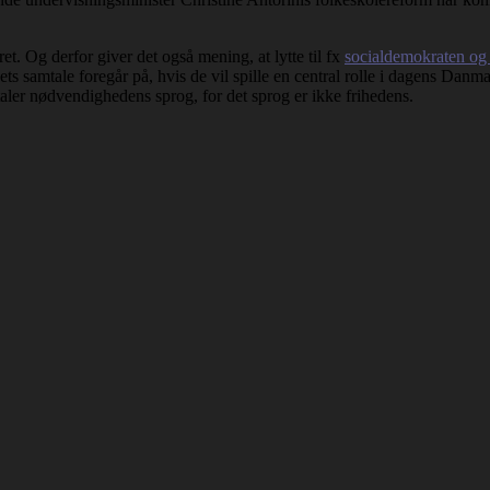
et. Og derfor giver det også mening, at lytte til fx
socialdemokraten og 
ets samtale foregår på, hvis de vil spille en central rolle i dagens Danm
 taler nødvendighedens sprog, for det sprog er ikke frihedens.