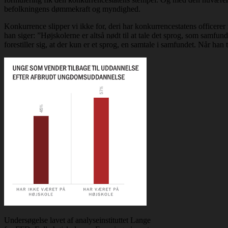
befolkningens dømmekraft og myndighed.
Konkurrence slipper vi ikke for, deri har konkurrencestatens officerer r
han siger: ”Højskolerne er altså nødt til at tale det sprog, som samfund
forestiller sig, at der kun er et sprog, en samtale i samfundet. Når han
Undersøgelse lavet af analyseinstituttet Lange