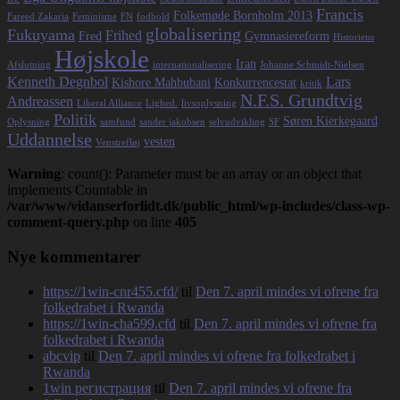
Francis
Folkemøde Bornholm 2013
Fareed Zakaria
Feminisme
FN
fodbold
globalisering
Fukuyama
Frihed
Fred
Gymnasiereform
Historiens
Højskole
Iran
Afslutning
internationalisering
Johanne Schmidt-Nielsen
Kenneth Degnbol
Lars
Kishore Mahbubani
Konkurrencestat
kritik
N.F.S. Grundtvig
Andreassen
Liberal Alliance
Lighed.
livsoplysning
Politik
Søren Kierkegaard
Oplysning
samfund
sander jakobsen
selvudvikling
SF
Uddannelse
vesten
Venstrefløj
Warning
: count(): Parameter must be an array or an object that
implements Countable in
/var/www/vidanserforlidt.dk/public_html/wp-includes/class-wp-
comment-query.php
on line
405
Nye kommentarer
https://1win-cnr455.cfd/
til
Den 7. april mindes vi ofrene fra
folkedrabet i Rwanda
https://1win-cha599.cfd
til
Den 7. april mindes vi ofrene fra
folkedrabet i Rwanda
abcvip
til
Den 7. april mindes vi ofrene fra folkedrabet i
Rwanda
1win регистрация
til
Den 7. april mindes vi ofrene fra