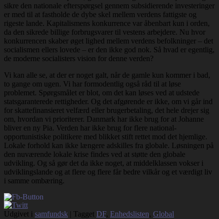
sikre den nationale efterspørgsel gennem subsidierende investeringer
er med til at fastholde de dybe skel mellem verdens fattigste og
rigeste lande. Kapitalismens konkurrence var åbenbart kun i orden,
da den sikrede billige forbrugsvarer til vestens arbejdere. Nu hvor
konkurrencen skaber øget lighed mellem verdens befolkninger – det
socialismen ellers lovede – er den ikke god nok. Så hvad er egentlig,
de moderne socialisters vision for denne verden?
Vi kan alle se, at der er noget galt, når de gamle kun kommer i bad,
to gange om ugen. Vi har formodentlig også råd til at løse
problemet. Spørgsmålet er blot, om det kan løses ved at udstede
statsgaranterede rettigheder. Og det afgørende er ikke, om vi går ind
for skattefinansieret velfærd eller brugerbetaling, det hele drejer sig
om, hvordan vi prioriterer. Danmark har ikke brug for at Johanne
bliver en ny Pia. Verden har ikke brug for flere national-
opportunistiske politikere med blikket stift rettet mod det hjemlige.
Lokale forhold kan ikke længere adskilles fra globale. Løsningen på
den nuværende lokale krise findes ved at støtte den globale
udvikling. Og så gør det da ikke noget, at middelklassen vokser i
udviklingslande og at flere og flere får bedre vilkår og et værdigt liv
i samme ombæring.
Udgivet i
samfundsk
|
Tagget
DF
,
Enhedslisten
,
Global