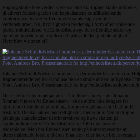
Engang skulle hele verden være socialistisk. Lighed skulle udbredes
til ethvert folkeslag uden om kapitalismens konfliktskabende
konkurrence, hvorefter freden ville sænke sig over alle
verdenshjørner. Nu, hvor ligheden breder sig i form af en voksende
global middelklasse, vil Enhedslisten øge den offentlige sektor og
hjemlige investeringer og dermed fastholde den globale ulighed.
Hvor blev visionen af?
Johanne Schmidt-Nielsen i omgivelser, der minder beskueren om Holg
fragmenterende vej for at indløse blot en smule af den indflydelse Enhed
Foto, Andreas Bro. Pressemateriale fra http://enhedslisten.dk/person/
Der er skåret i hjemmehjælpen – 5 millioner timer, siger Johanne
Schmidt Nielsen fra Enhedslisten – så de ældre ikke længere får
gjort rent i tilstrækkeligt omfang, kommer regelmæssigt i bad og får
frisk luft. De skal sikres med rettigheder, mener hun. Ved at droppe
planlagte skattelettelser til erhvervslivet og hæve skatten på
kapitalindkomster vil Enhedslisten sikre 3000 nye ansatte i
ældreplejen. Men har Enhedslisten tænkt på konsekvenserne af
deres målrettede forslag til årets finanslov, eller har de blot overtaget