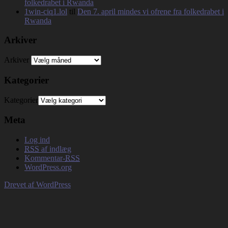
folkedrabet i Rwanda
1win-ciq1.lol
til
Den 7. april mindes vi ofrene fra folkedrabet i
Rwanda
Arkiver
Arkiver
Kategorier
Kategorier
Meta
Log ind
RSS
af indlæg
Kommentar-
RSS
WordPress.org
Drevet af WordPress