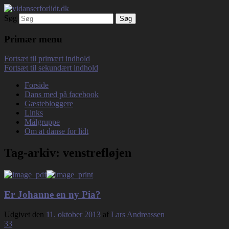
Søg
Debatterende tekster med filosofisk tilsnit
vidanserforlidt.dk
om hverdagens glæder og genvordigheder
Primær menu
Fortsæt til primært indhold
Fortsæt til sekundært indhold
Forside
Dans med på facebook
Gæstebloggere
Links
Målgruppe
Om at danse for lidt
Tag-arkiv:
venstrefløjen
Er Johanne en ny Pia?
Udgivet den
11. oktober 2013
af
Lars Andreassen
33