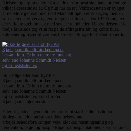
Nielsen, og argumenterer for, at de derfor også skal have ordentlige
vilkår i deres sidste år. Og hun har da ret. Velfærdsstaten er bygget
af de ældre generationer med Marshall-hjælp efter krigen, med EU-
subsisierede erhverv og enorm gældsstiftelse, siden 1970’erne, hvor
det virkelig greb om sig med sociale rettigheder. I begyndelsen af det
tredje årtusinde tog vi så fat på de afdragsfrie lån og købte biler,
køkkener og rejser til verdens fjerneste afkroge for belånt friværdi.
Skik følge eller land fly? Pia
Kjærsgaard iklædt tørklæde på et
besøg i Iran. Er hun mere tro mod sig
selv, end Johanne Schmidt Nielsen
og Enhedslisten er. Foto fra Pia
Kjærsgaards hjemmeside.
Efterkrigstidens generationer har skabt statsbetalte institutioner,
skolegang, uddannelse og uddannelsesstøtte,
arbejdsløshedsforsikringer, veje, kloaker, rensningsanlæg og
renovation, læge- og hospitalshjælp, transplantationer, sterilisationer,