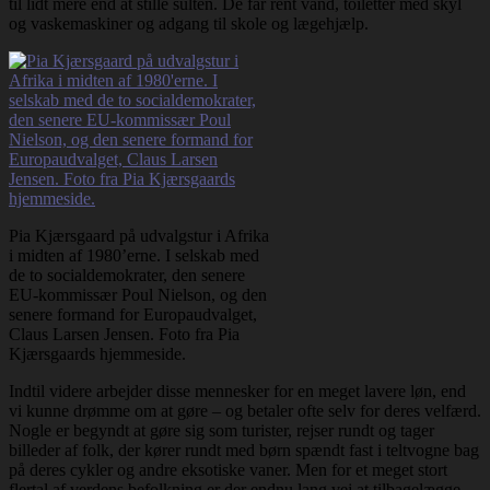
til lidt mere end at stille sulten. De får rent vand, toiletter med skyl
og vaskemaskiner og adgang til skole og lægehjælp.
Pia Kjærsgaard på udvalgstur i Afrika
i midten af 1980’erne. I selskab med
de to socialdemokrater, den senere
EU-kommissær Poul Nielson, og den
senere formand for Europaudvalget,
Claus Larsen Jensen. Foto fra Pia
Kjærsgaards hjemmeside.
Indtil videre arbejder disse mennesker for en meget lavere løn, end
vi kunne drømme om at gøre – og betaler ofte selv for deres velfærd.
Nogle er begyndt at gøre sig som turister, rejser rundt og tager
billeder af folk, der kører rundt med børn spændt fast i teltvogne bag
på deres cykler og andre eksotiske vaner. Men for et meget stort
flertal af verdens befolkning er der endnu lang vej at tilbagelægge,