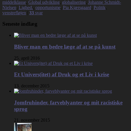
middelklasse
,
Global udvikling
,
globalisering
,
Johanne Schmidt-
Nielsen
,
Lighed.
,
opportunisme
,
Pia Kjærsgaard
,
Politik
,
venstrefløjen
|
33
svar
Seneste indlæg
Bliver man en bedre læge af at se på kunst
25. april 2016
Et Univers(itet) af Druk og et Liv i krise
13. december 2015
Jomfruhinder, farveblyanter og mit racistiske
sprog
21. november 2015