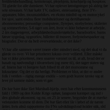
fertilitetsbehandling, kemoterapi, plejehjem, krisehjælp og hospicer.
Til glæde for alle danskere. Vi har oplevet lønstigninger på aldrig før
sete niveauer. Vi har købt TV, radioer, stereoanlæg, flere TV-
apparater, biler, mountainbikes, en ekstra minibil og en motorcykel
for sjov, samt endnu flere mobiltelefoner og dertilhørende
abonnementer, personlige computere, flyrejser, storbyferier, skiferier
og sommerferier, 5-6 uger om året, hvor vi ikke behøver at arbejde,
2 års dagpengeret, arbejdsløshedsunderstøttelse, barselsorlov, barns
første sygedag, sygeorlov, billetter til museer, forlystelsesparker og
biografer. Der er da helt overvældende, er det ikke?
Vi har alle sammen været (mere eller mindre) med, og det skal vi da
glæde os over. Vi har prioriteret luksus over velfærd. Eller måske
har vi ikke prioriteret, men snarere vænnet os til, at alt, hvad der er
basalt og nødvendigt i tilværelsen (og mere til), det tager staten sig
af. Imens har vi borgere haft frihed til alt det morsomme og
luksuriøse. Og det er da herligt. Problemet er blot, at der er andre
folk i verden – rigtig mange endda – som godt kunne tænke sig at
leve på samme måde, som vi gør.
De har bare ikke fået Marshall-hjælp, men har efter kommunismens
fald i 1989 og den Kolde Krigs ophør, langsomt kæmpet sig ind i
den globale økonomi, og nu, en 25 år senere, begynder de at mærke
velstanden komme til dem. De har fået eller får i løbet af de næste
årtier, hvis altså rapporterne fra FNs udviklingsfond holder stik, råd