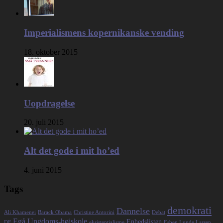
Imperialismens kopernikanske vending
18. oktober 2015
Uopdragelse
20. juli 2015
Alt det gode i mit ho’ed
4. juni 2015
Tags
demokrati
Dannelse
Ali Khamenei
Barack Obama
Christine Antorini
Debat
Egå Ungdoms-højskole
Enhedslisten
DF
eksistentialisme
Esben Lunde Larsen