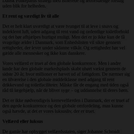
Dansk Folkepartis strategi med isolerede og letforståelige forslag
uden blik for helheden.
Et rent og værdigt liv til alle
Det er helt klart uværdigt at være tvunget til at leve i snavs og
indeklemt luft, uden adgang til rent vand og ordentlige toiletforhold
og det bør afhjælpes hurtigst muligt. Men det er jo ikke kun de få
svagelige ældre i Danmark, som Enhedslisten vil sikre gennem
rettigheder, der lever under sådanne vilkår. Og rettigheder bør vel
gælde alle mennesker og ikke kun danskere.
Vores velfærd er truet af den globale konkurrence. Men i andre
lande har den globale markedsplads skabt uhørt vækst gennem de
sidste 20 år, hvor millioner er hævet ud af fattigdom. De nærmer sig
en tilværelse i den globale middelklasse med adgang til rent
drikkevand og toiletfaciliteter. Måske får de engang med tiden også
råd til lægehjælp, når de bliver syge – og uddannelse til deres børn.
Det er ikke nødvendigvis kernevelfærden i Danmark, der er truet af
den øgede konkurrence og den globale omfordeling, man kunne
også hævde, at det er vores luksusliv, der er truet.
Velfærd eller luksus
De gamle har opbygget velfærdsstaten, siger Johanne Schmidt