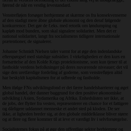
førend de når en vestlig levestandard.
Venstrefløjen forsøger herhjemme at skærme os fra konsekvenserne
af den stadigt mere åbne globale økonomi og den deraf følgende
konkurrence. Det gør de f.eks. med retorik om løndumping og
kapløb mod bunden, som skal signalere solidaritet. Men det er
national solidaritet, langt fra socialismens tidligere internationale
prætentioner, de signalerer.
Johanne Schmidt Nielsen taler varmt for at øge den indenlandske
efterspørgsel med statslige subsidier. I virkeligheden er den kurs en
fortsættelse af den Kolde Krigs protektionisme, som kun tjener til at
fastholde verdens befolkninger på deres nuværende niveauer; det vil
sige den uretfærdige fordeling af goderne, som venstrefløjen altid
har beskyldt kapitalismen for at udbrede og fastholde.
Men ifølge FNs udviklingsfond er det færre handelsbarrierer og øget
global handel, der danner baggrund for den positive økonomiske
udvikling i Asien, Sydamerika og Afrika. Enhedslisten ser ikke, at
de jobs, der flytter fra vesten, repræsenterer en chance for et fattigere
og dårligere uddannet menneske et andet sted på kloden. De ser
ikke, at ligheden breder sig, at den globale middelklasse bliver større
og at flere og flere kommer til at leve et værdigt liv i selvforsørgelse.
Socialisternes fokus på at øge den offentlige sektor herhjemme og