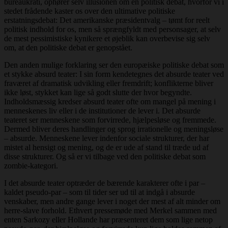
bureaukrati, ophører selv illusionen om en politisk debat, hvorfor vi i
stedet frådende kaster os over den ultimative politiske
erstatningsdebat: Det amerikanske præsidentvalg – tømt for reelt
politisk indhold for os, men så sprængfyldt med personsager, at selv
de mest pessimistiske kynikere et øjeblik kan overbevise sig selv
om, at den politiske debat er genopstået.
Den anden mulige forklaring ser den europæiske politiske debat som
et stykke absurd teater: I sin form kendetegnes det absurde teater ved
fraværet af dramatisk udvikling eller fremdrift; konflikterne bliver
ikke løst, stykket kan lige så godt slutte der hvor begyndte.
Indholdsmæssig kredser absurd teater ofte om mangel på mening i
menneskenes liv eller i de institutioner de lever i. Det absurde
teateret ser menneskene som forvirrede, hjælpesløse og fremmede.
Dermed bliver deres handlinger og sprog irrationelle og meningsløse
– absurde. Menneskene lever indenfor sociale strukturer, der har
mistet al hensigt og mening, og de er ude af stand til træde ud af
disse strukturer. Og så er vi tilbage ved den politiske debat som
zombie-kategori.
I det absurde teater optræder de bærende karakterer ofte i par –
kaldet pseudo-par – som til tider ser ud til at indgå i absurde
venskaber, men andre gange lever i noget der mest af alt minder om
herre-slave forhold. Ethvert pressemøde med Merkel sammen med
enten Sarkozy eller Hollande har præsenteret dem som lige netop