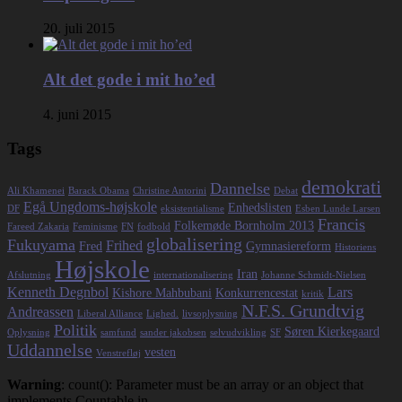
20. juli 2015
Alt det gode i mit ho’ed
4. juni 2015
Tags
demokrati
Dannelse
Ali Khamenei
Barack Obama
Christine Antorini
Debat
Egå Ungdoms-højskole
Enhedslisten
DF
eksistentialisme
Esben Lunde Larsen
Francis
Folkemøde Bornholm 2013
Fareed Zakaria
Feminisme
FN
fodbold
globalisering
Fukuyama
Frihed
Fred
Gymnasiereform
Historiens
Højskole
Iran
Afslutning
internationalisering
Johanne Schmidt-Nielsen
Kenneth Degnbol
Lars
Kishore Mahbubani
Konkurrencestat
kritik
N.F.S. Grundtvig
Andreassen
Liberal Alliance
Lighed.
livsoplysning
Politik
Søren Kierkegaard
Oplysning
samfund
sander jakobsen
selvudvikling
SF
Uddannelse
vesten
Venstrefløj
Warning
: count(): Parameter must be an array or an object that
implements Countable in