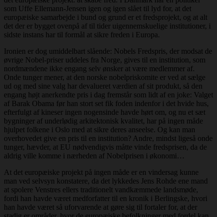
som Uffe Ellemann-Jensen igen og igen slået til lyd for, at det
europæiske samarbejde i bund og grund er et fredsprojekt, og at alt
det der er bygget ovenpå af til tider uigennemskuelige institutioner, i
sidste instans har til formål at sikre freden i Europa.
Ironien er dog umiddelbart slående: Nobels Fredspris, der modsat de
øvrige Nobel-priser uddeles fra Norge, gives til en institution, som
nordmændene ikke engang selv ønsker at være medlemmer af.
Onde tunger mener, at den norske nobelpriskomite er ved at sælge
ud og med sine valg har devalueret værdien af sit produkt, så den
engang højt anerkendte pris i dag fremstår som lidt af en joke: Valget
af Barak Obama før han stort set fik foden indenfor i det hvide hus,
efterfulgt af kineser ingen nogensinde havde hørt om, og nu et sæt
bygninger af underlødig arkitektonisk kvalitet, har på ingen måde
hjulpet folkene i Oslo med at sikre deres anseelse. Og kan man
overhovedet give en pris til en institution? Andre, mindst ligeså onde
tunger, hævder, at EU nødvendigvis måtte vinde fredsprisen, da de
aldrig ville komme i nærheden af Nobelprisen i økonomi…
At det europæiske projekt på ingen måde er en vindersag kunne
man ved selvsyn konstatere, da det lykkedes Jens Rohde ene mand
at spolere Venstres ellers traditionelt vandkæmmede landsmøde,
fordi han havde været medforfatter til en kronik i Berlingske, hvori
han havde været så uforvarende at gøre sig til fortaler for, at der
stadig er områder, hvor de europæiske befolkninger med fordel kan