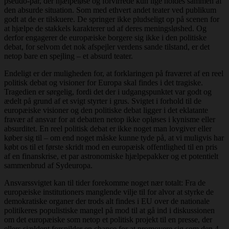
pseudo-par, der hjælpeløse og forvirrede kun lige holdes sammen af
den absurde situation. Som med ethvert andet teater ved publikum
godt at de er tilskuere. De springer ikke pludseligt op på scenen for
at hjælpe de stakkels karakterer ud af deres meningsløshed. Og
derfor engagerer de europæiske borgere sig ikke i den politiske
debat, for selvom det nok afspejler verdens sande tilstand, er det
netop bare en spejling – et absurd teater.
Endeligt er der muligheden for, at forklaringen på fraværet af en reel
politisk debat og visioner for Europa skal findes i det tragiske.
Tragedien er sørgelig, fordi det der i udgangspunktet var godt og
ædelt på grund af et svigt styrter i grus. Svigtet i forhold til de
europæiske visioner og den politiske debat ligger i det eklatante
fravær af ansvar for at debatten netop ikke opløses i kynisme eller
absurditet. En reel politisk debat er ikke noget man lovgiver eller
køber sig til – om end noget måske kunne tyde på, at vi muligvis har
købt os til et første skridt mod en europæisk offentlighed til en pris
af en finanskrise, et par astronomiske hjælpepakker og et potentielt
sammenbrud af Sydeuropa.
Ansvarssvigtet kan til tider forekomme noget nær totalt: Fra de
europæiske institutioners manglende vilje til for alvor at styrke de
demokratiske organer der trods alt findes i EU over de nationale
politikeres populistiske mangel på mod til at gå ind i diskussionen
om det europæiske som netop et politisk projekt til en presse, der
ellers sjældent forspilder en chance for at promovere sig som den 4.