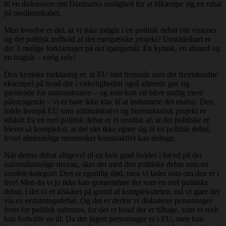
til en diskussion om Danmarks mulighed for at tilkæmpe sig en rabat
på medlemskabet.
Men hvorfor er det, at vi ikke indgår i en politisk debat om visioner
og det politisk indhold af det europæiske projekt? Umiddelbart er
der 3 mulige forklaringer på det spørgsmål: En kynisk, en absurd og
en tragisk – vælg selv!
Den kyniske forklaring er, at EU blot fremstår som det fremskredne
eksempel på hvad der i virkeligheden også allerede gør sig
gældende for nationalstaten – og som kun vil blive stadig mere
påtrængende – vi er bare ikke klar til at indrømme det endnu. Den
måde hvorpå EU som administrativt og bureaukratisk projekt er
adskilt fra en reel politisk debat er et resultat af, at det politiske er
blevet så komplekst, at det slet ikke egner sig til en politisk debat,
hvori almindelige mennesker konstruktivt kan deltage.
Når denne debat alligevel til en hvis grad holdes i hævd på det
nationalstatslige niveau, sker det med den politiske debat som en
zombie-kategori: Den er egentlig død, men vi lader som om den er i
live! Men da vi jo ikke kan gennemføre det som en reel politiske
debat, i det vi er afskåret på grund af kompleksiteten, må vi gøre det
via en erstatningsdebat. Og det er derfor vi diskuterer personsager
frem for politisk substans, for det er hvad der er tilbage, som vi reelt
kan forholde os til. Da der ingen personsager er i EU, men kun