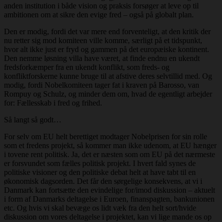
anden institution i både vision og praksis forsøger at leve op til
ambitionen om at sikre den evige fred – også på globalt plan.
Den er modig, fordi det var mere end forventeligt, at den kritik der
nu retter sig mod komiteen ville komme, særligt på et tidspunkt,
hvor alt ikke just er fryd og gammen på det europæiske kontinent.
Den nemme løsning villa have været, at finde endnu en ukendt
fredsforkæmper fra en ukendt konflikt, som freds- og
konfliktforskerne kunne bruge til at afstive deres selvtillid med. Og
modig, fordi Nobelkomiteen tager fat i kraven på Barosso, van
Rompuy og Schulz, og minder dem om, hvad de egentligt arbejder
for: Fællesskab i fred og frihed.
Så langt så godt…
For selv om EU helt berettiget modtager Nobelprisen for sin rolle
som et fredens projekt, så kommer man ikke udenom, at EU hænger
i tovene rent politisk. Ja, det er næsten som om EU på det nærmeste
er forsvundet som fælles politisk projekt. I hvert fald synes de
politiske visioner og den politiske debat helt at have tabt til en
økonomisk dagsorden. Det får den sørgelige konsekvens, at vi i
Danmark kan fortsætte den evindelige for/imod diskussion – aktuelt
i form af Danmarks deltagelse i Euroen, finanspagten, bankunionen
etc. Og hvis vi skal bevæge os lidt væk fra den helt sort/hvide
diskussion om vores deltagelse i projektet, kan vi lige mande os op