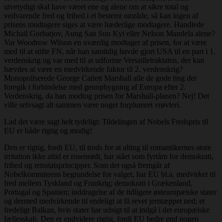
utvetydigt skal have været ene og alene om at sikre total og
vedvarende fred og frihed i et bestemt område, så kan ingen af
prisens modtagere siges at være hæderlige modtagere. Handlede
Michail Gorbatjov, Aung San Suu Kyi eller Nelson Mandela alene?
Var Woodrow Wilson en uværdig modtager af prisen, for at være
med til at stifte FN, når han samtidig havde gjort USA til en part i 1.
verdenskrig og var med til at udforme Versailletraktaten, der kan
hævdes at være en medvirkende faktor til 2. verdenskrig?
Monopoliserede George Catlett Marshall alle de gode ting der
foregik i forbindelse med genopbygning af Europa efter 2.
Verdenskrig, da han modtog prisen for Marshall-planen? Nej! Det
ville selvsagt alt sammen være noget forplumret vrøvleri.
Lad det være sagt helt tydeligt: Tildelingen af Nobels Fredspris til
EU er både rigtig og modig!
Den er rigtig, fordi EU, til trods for at alting til romantikernes store
irritation ikke altid er rosenrødt, har stået som fyrtårn for demokrati,
frihed og retsstatsprincipper. Som det også fremgår af
Nobelkommiteens begrundelse for valget, har EU bl.a. medvirket til
fred mellem Tyskland og Frankrig; demokrati i Grækenland,
Portugal og Spanien; inddragelse af de tidligere østeuropæiske stater
og dermed medvirkende til endeligt at få revet jerntæppet ned; et
fredeligt Balkan, hvis stater har udsigt til at indgå i det europæiske
fællesskab. Den er endvidere rigtig, fordi EU bedre end nogen