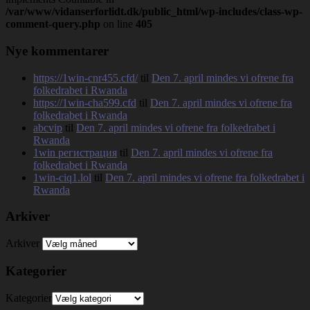
/var/www/vidanserforlidt.dk/public_html/wp-includes/class-wp-
comment-query.php
on line
405
Nye kommentarer
https://1win-cnr455.cfd/
til
Den 7. april mindes vi ofrene fra
folkedrabet i Rwanda
https://1win-cha599.cfd
til
Den 7. april mindes vi ofrene fra
folkedrabet i Rwanda
abcvip
til
Den 7. april mindes vi ofrene fra folkedrabet i
Rwanda
1win регистрация
til
Den 7. april mindes vi ofrene fra
folkedrabet i Rwanda
1win-ciq1.lol
til
Den 7. april mindes vi ofrene fra folkedrabet i
Rwanda
Arkiver
Arkiver
Kategorier
Kategorier