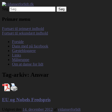
Søg
Debatterende tekster med filosofisk tilsnit
vidanserforlidt.dk
om hverdagens glæder og genvordigheder
Primær menu
Fortsæt til primært indhold
Fortsæt til sekundært indhold
Forside
Dans med på facebook
Gæstebloggere
Links
Målgruppe
Om at danse for lidt
Tag-arkiv:
Ansvar
EU og Nobels Fredspris
Udgivet den
14. december 2012
af
vidanserforlidt