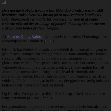
14
Den norske Nobelpriskomite har tildelt EU Fredsprisen – fuldt
berettiget trods alverdens forsøg på at underminere komiteens
valg. Spørgsmålet er imidlertid, om prisen er nok til at redde
resterne af hvad der er tilbage af politisk debat og visionerne om
Europa som fælles projekt. Næppe!
Af
Rasmus Kolby Rahbek
, Uddannelseskonsulent i Foreningen for
Folkehøjskoler i Danmark (
FFD
)
Historisk har Nobels Fredspris været tildelt dem, som på en gang er
gået forrest i kampen for fred og frihed og som samtidig har kunnet
stå som rollemodeller for en ny tids verdensborgere i en gryende
globaliseret verden. Fredsprisens helt store succes har været, at dens
voksende betydning faldt sammen med, at det blev muligt for helt
almindelige mennesker at følge med i, hvad der foregik ude i den
store farlige verden. Det var således oplagt, op gennem et særdeles
voldeligt 20. århundrede, at hylde dem, der gjorde en særlig indsats i
fællesskabets tjeneste for fred og frihed.
Og i år blev Fredsprisen så tildelt Den Europæiske Union ved den
årlige ceremoni på Oslo Rådhus.
For generationer af politikere har det netop været hele formålet med
det europæiske projekt: at skabe fred. I Danmark har en politiker