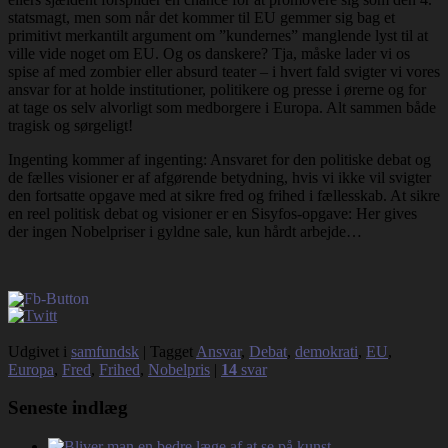
statsmagt, men som når det kommer til EU gemmer sig bag et
primitivt merkantilt argument om ”kundernes” manglende lyst til at
ville vide noget om EU. Og os danskere? Tja, måske lader vi os
spise af med zombier eller absurd teater – i hvert fald svigter vi vores
ansvar for at holde institutioner, politikere og presse i ørerne og for
at tage os selv alvorligt som medborgere i Europa. Alt sammen både
tragisk og sørgeligt!
Ingenting kommer af ingenting: Ansvaret for den politiske debat og
de fælles visioner er af afgørende betydning, hvis vi ikke vil svigter
den fortsatte opgave med at sikre fred og frihed i fællesskab. At sikre
en reel politisk debat og visioner er en Sisyfos-opgave: Her gives
der ingen Nobelpriser i gyldne sale, kun hårdt arbejde…
Udgivet i
samfundsk
|
Tagget
Ansvar
,
Debat
,
demokrati
,
EU
,
Europa
,
Fred
,
Frihed
,
Nobelpris
|
14
svar
Seneste indlæg