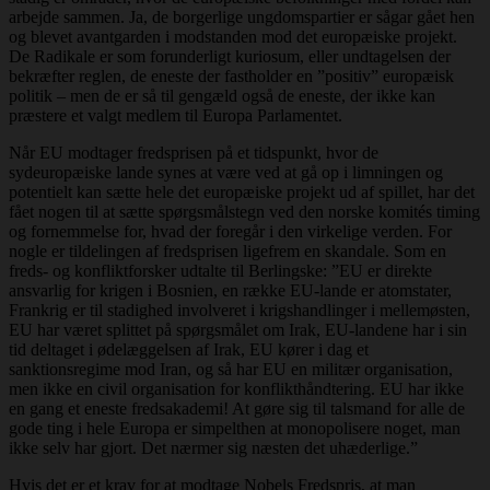
arbejde sammen. Ja, de borgerlige ungdomspartier er sågar gået hen
og blevet avantgarden i modstanden mod det europæiske projekt.
De Radikale er som forunderligt kuriosum, eller undtagelsen der
bekræfter reglen, de eneste der fastholder en ”positiv” europæisk
politik – men de er så til gengæld også de eneste, der ikke kan
præstere et valgt medlem til Europa Parlamentet.
Når EU modtager fredsprisen på et tidspunkt, hvor de
sydeuropæiske lande synes at være ved at gå op i limningen og
potentielt kan sætte hele det europæiske projekt ud af spillet, har det
fået nogen til at sætte spørgsmålstegn ved den norske komités timing
og fornemmelse for, hvad der foregår i den virkelige verden. For
nogle er tildelingen af fredsprisen ligefrem en skandale. Som en
freds- og konfliktforsker udtalte til Berlingske: ”EU er direkte
ansvarlig for krigen i Bosnien, en række EU-lande er atomstater,
Frankrig er til stadighed involveret i krigshandlinger i mellemøsten,
EU har været splittet på spørgsmålet om Irak, EU-landene har i sin
tid deltaget i ødelæggelsen af Irak, EU kører i dag et
sanktionsregime mod Iran, og så har EU en militær organisation,
men ikke en civil organisation for konflikthåndtering. EU har ikke
en gang et eneste fredsakademi! At gøre sig til talsmand for alle de
gode ting i hele Europa er simpelthen at monopolisere noget, man
ikke selv har gjort. Det nærmer sig næsten det uhæderlige.”
Hvis det er et krav for at modtage Nobels Fredspris, at man