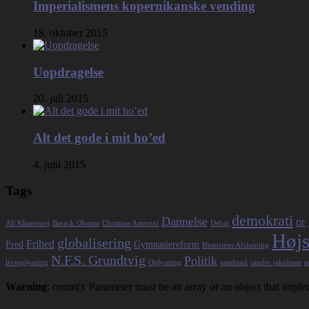
Imperialismens kopernikanske vending
18. oktober 2015
Uopdragelse
20. juli 2015
Alt det gode i mit ho’ed
4. juni 2015
Tags
demokrati
Dannelse
Ali Khamenei
Barack Obama
Christine Antorini
Debat
DF
Højs
globalisering
Frihed
Fred
Gymnasiereform
Historiens Afslutning
N.F.S. Grundtvig
Politik
livsoplysning
Oplysning
samfund
sander jakobsen
s
Warning
: count(): Parameter must be an array or an object that imp