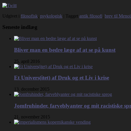
Udgivet i
filosofisk
,
psykologisk
|
Tagget
antik filosofi
,
brev til Meno
Seneste indlæg
Bliver man en bedre læge af at se på kunst
25. april 2016
Et Univers(itet) af Druk og et Liv i krise
13. december 2015
Jomfruhinder, farveblyanter og mit racistiske sp
21. november 2015