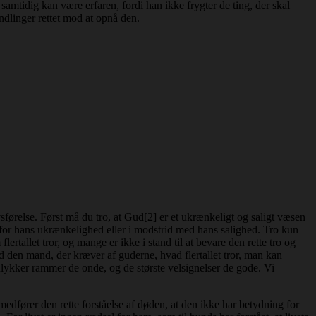
tidig kan være erfaren, fordi han ikke frygter de ting, der skal
andlinger rettet mod at opnå den.
førelse. Først må du tro, ​​at Gud[2] er et ukrænkeligt og saligt væsen
for hans ukrænkelighed eller i modstrid med hans salighed. Tro kun
tallet tror, og mange er ikke i stand til at bevare den rette tro og
od den mand, der kræver af guderne, hvad flertallet tror, man kan
 ulykker rammer de onde, og de største velsignelser de gode. Vi
medfører den rette forståelse af døden, at den ikke har betydning for