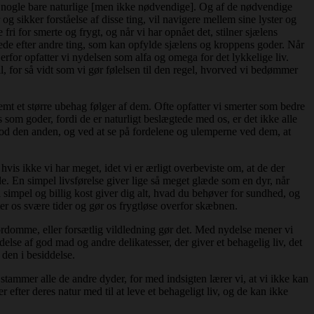
og nogle bare naturlige [men ikke nødvendige]. Og af de nødvendige
og sikker forståelse af disse ting, vil navigere mellem sine lyster og
e fri for smerte og frygt, og når vi har opnået det, stilner sjælens
e lede efter andre ting, som kan opfylde sjælens og kroppens goder. Når
Derfor opfatter vi nydelsen som alfa og omega for det lykkelige liv.
il, for så vidt som vi gør følelsen til den regel, hvorved vi bedømmer
mt et større ubehag følger af dem. Ofte opfatter vi smerter som bedre
 som goder, fordi de er naturligt beslægtede med os, er det ikke alle
e mod den anden, og ved at se på fordelene og ulemperne ved dem, at
 hvis ikke vi har meget, idet vi er ærligt overbeviste om, at de der
de. En simpel livsførelse giver lige så meget glæde som en dyr, når
til simpel og billig kost giver dig alt, hvad du behøver for sundhed, og
er os svære tider og gør os frygtløse overfor skæbnen.
rdomme, eller forsætlig vildledning gør det. Med nydelse mener vi
else af god mad og andre delikatesser, der giver et behagelig liv, det
 den i besiddelse.
stammer alle de andre dyder, for med indsigten lærer vi, at vi ikke kan
 efter deres natur med til at leve et behageligt liv, og de kan ikke