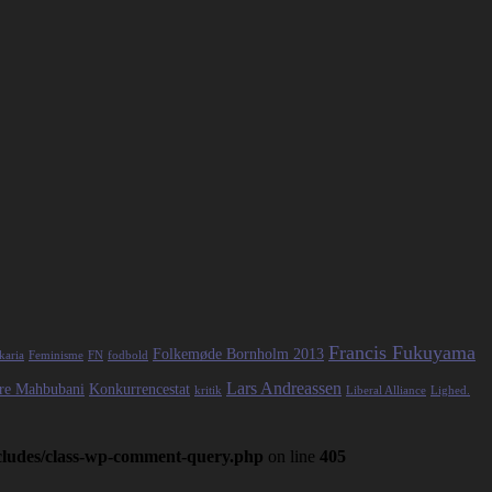
Francis Fukuyama
Folkemøde Bornholm 2013
karia
Feminisme
FN
fodbold
Lars Andreassen
re Mahbubani
Konkurrencestat
kritik
Liberal Alliance
Lighed.
ncludes/class-wp-comment-query.php
on line
405