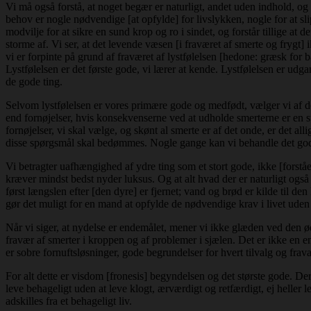
Vi må også forstå, at noget begær er naturligt, andet uden indhold, o
behov er nogle nødvendige [at opfylde] for livslykken, nogle for at slip
modvilje for at sikre en sund krop og ro i sindet, og forstår tillige at de
storme af. Vi ser, at det levende væsen [i fraværet af smerte og frygt]
vi er forpinte på grund af fraværet af lystfølelsen [hedone: græsk for 
Lystfølelsen er det første gode, vi lærer at kende. Lystfølelsen er udga
de gode ting.
Selvom lystfølelsen er vores primære gode og medfødt, vælger vi af d
end fornøjelser, hvis konsekvenserne ved at udholde smerterne er en stø
fornøjelser, vi skal vælge, og skønt al smerte er af det onde, er det 
disse spørgsmål skal bedømmes. Nogle gange kan vi behandle det god
Vi betragter uafhængighed af ydre ting som et stort gode, ikke [forstået]
kræver mindst bedst nyder luksus. Og at alt hvad der er naturligt også 
først længslen efter [den dyre] er fjernet; vand og brød er kilde til den
gør det muligt for en mand at opfylde de nødvendige krav i livet uden
Når vi siger, at nydelse er endemålet, mener vi ikke glæden ved den 
fravær af smerter i kroppen og af problemer i sjælen. Det er ikke en en
er sobre fornuftsløsninger, gode begrundelser for hvert tilvalg og fra
For alt dette er visdom [fronesis] begyndelsen og det største gode. De
leve behageligt uden at leve klogt, ærværdigt og retfærdigt, ej heller l
adskilles fra et behageligt liv.