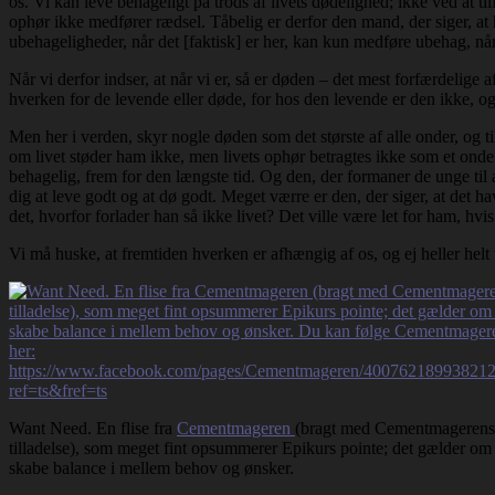
os. Vi kan leve behageligt på trods af livets dødelighed; ikke ved at til
ophør ikke medfører rædsel. Tåbelig er derfor den mand, der siger, at 
ubehageligheder, når det [faktisk] er her, kan kun medføre ubehag, når
Når vi derfor indser, at når vi er, så er døden – det mest forfærdelige 
hverken for de levende eller døde, for hos den levende er den ikke, og
Men her i verden, skyr nogle døden som det største af alle onder, og ti
om livet støder ham ikke, men livets ophør betragtes ikke som et onde
behagelig, frem for den længste tid. Og den, der formaner de unge til a
dig at leve godt og at dø godt. Meget værre er den, der siger, at det 
det, hvorfor forlader han så ikke livet? Det ville være let for ham, hvi
Vi må huske, at fremtiden hverken er afhængig af os, og ej heller helt
Want Need. En flise fra
Cementmageren
(bragt med Cementmagerens
tilladelse), som meget fint opsummerer Epikurs pointe; det gælder om 
skabe balance i mellem behov og ønsker.