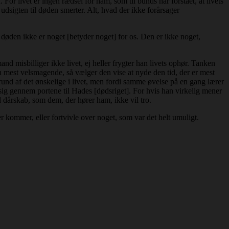
 For livet er ingen rædsel for ham, som til bunds har forstået, at livets
udsigten til døden smerter. Alt, hvad der ikke forårsager
at døden ikke er noget [betyder noget] for os. Den er ikke noget,
nd misbilliger ikke livet, ej heller frygter han livets ophør. Tanken
n mest velsmagende, så vælger den vise at nyde den tid, der er mest
 grund af det ønskelige i livet, men fordi samme øvelse på en gang lærer
 sig gennem portene til Hades [dødsriget]. For hvis han virkelig mener
rd dårskab, som dem, der hører ham, ikke vil tro.
r kommer, eller fortvivle over noget, som var det helt umuligt.