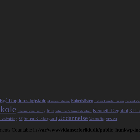
Egå Ungdoms-højskole
Enhedslisten
eksistentialisme
Esben Lunde Larsen
Fareed Za
kole
Kenneth Degnbol
Iran
Kisho
internationalisering
Johanne Schmidt-Nielsen
Uddannelse
Søren Kierkegaard
vesten
elvudvikling
SF
Venstrefløj
lements Countable in
/var/www/vidanserforlidt.dk/public_html/wp-i