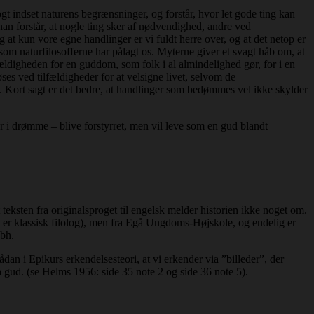
gt indset naturens begrænsninger, og forstår, hvor let gode ting kan
han forstår, at nogle ting sker af nødvendighed, andre ved
 at kun vore egne handlinger er vi fuldt herre over, og at det netop er
som naturfilosofferne har pålagt os. Myterne giver et svagt håb om, at
ældigheden for en guddom, som folk i al almindelighed gør, for i en
ses ved tilfældigheder for at velsigne livet, selvom de
. Kort sagt er det bedre, at handlinger som bedømmes vel ikke skylder
er i drømme – blive forstyrret, men vil leve som en gud blandt
 teksten fra originalsproget til engelsk melder historien ikke noget om.
e er klassisk filolog), men fra Egå Ungdoms-Højskole, og endelig er
bh.
dan i Epikurs erkendelsesteori, at vi erkender via ”billeder”, der
ra gud. (se Helms 1956: side 35 note 2 og side 36 note 5).