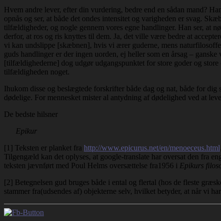
Hvem andre lever, efter din vurdering, bedre end en sådan mand? Han tr
opnås og ser, at både det ondes intensitet og varigheden er svag. Skæb
tilfældigheder, og nogle gennem vores egne handlinger. Han ser, at nød
derfor, at ros og ris knyttes til dem. Ja, det ville være bedre at acc
vi kan undslippe [skæbnen], hvis vi ærer guderne, mens naturfilosoffe
guds handlinger er der ingen uorden, ej heller som en årsag – ganske vi
[tilfældighederne] dog udgør udgangspunktet for store goder og store
tilfældigheden noget.
Ihukom disse og beslægtede forskrifter både dag og nat, både for dig se
dødelige. For mennesket mister al antydning af dødelighed ved at leve 
De bedste hilsner
Epikur
[1] Teksten er planket fra
http://www.epicurus.net/en/menoeceus.html
Tilgengæld kan det oplyses, at google-translate har oversat den fra e
teksten jævnført med Poul Helms oversættelse fra1956 i
Epikurs filo
[2] Betegnelsen gud bruges både i ental og flertal (hos de fleste græsk
stammer fra(udsendes af) objekterne selv, hvilket betyder, at når vi h