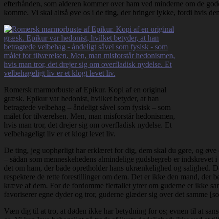
efterhånden, som alderen kommer over ham ved minderne om de goder, h
komme. Vi skal altså øve os i de ting, der bringer lykke, fordi hvis den
Romersk marmorbuste af Epikur. Kopi af en original
græsk. Epikur var hedonist, hvilket betyder, at han
betragtede velbehag – åndeligt såvel som fysisk – som
målet for tilværelsen. Men, man misforstår hedonismen,
hvis man tror, det drejer sig om overfladisk nydelse. Et
velbehageligt liv er et klogt levet liv.
De ting, jeg uophørligt har erklæret for dig, dem skal du gøre, og øve 
– sådan som menneskehedens almindelige gudsbegreb er indskrevet i o
det om ham, der både opretholder hans ukrænkelighed og salighed. Der f
respektere de rette forestillinger om dem. Det er ikke den mand, der b
kræve af dem. For de fordomme flertallet ytrer om guderne er ikke sand
favoriserer egne dyder og tror, guderne glæder sig over det samme [som
Væn dig til at tro, at døden ikke har betydning for os; evnen til at sa