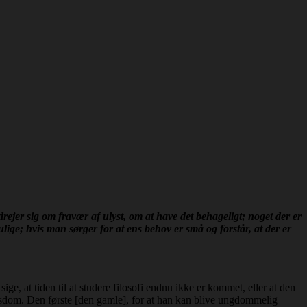
drejer sig om fravær af ulyst, om at have det behageligt; noget der er
lige; hvis man sørger for at ens behov er små og forstår, at der er
e, at tiden til at studere filosofi endnu ikke er kommet, eller at den
 visdom. Den første [den gamle], for at han kan blive ungdommelig