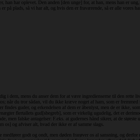
an har oplevet. Den anden [den unge] for, at han, mens han er ung, sam
 er på plads, så vi har alt, og hvis den er fraværende, så er alle vores h
dig i dem, mens du anser dem for at være ingredienserne til den rette livs
s; når du tror sådan, vil du ikke kræve noget af ham, som er fremmed 
indes guder, og erkendelsen af dem er åbenlyst, men de er ikke, som fler
enægter flertallets gud[sbegreb], som er virkelig ugudelig, det er derim
e, men falske antagelser: F.eks. at gudernes hånd sikrer, at de største
 os] og afviser alt, hvad der ikke er af samme slags.
nse medfører godt og ondt, men døden frarøver os al sansning, og derfor 