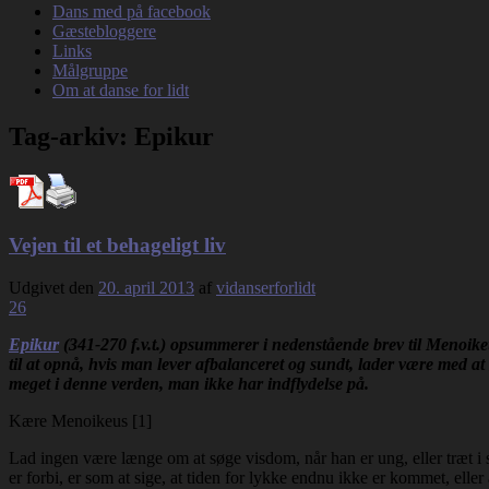
Dans med på facebook
Gæstebloggere
Links
Målgruppe
Om at danse for lidt
Tag-arkiv:
Epikur
Vejen til et behageligt liv
Udgivet den
20. april 2013
af
vidanserforlidt
26
Epikur
(341-270 f.v.t.) opsummerer i nedenstående brev til Menoikeus 
til at opnå, hvis man lever afbalanceret og sundt, lader være med at
meget i denne verden, man ikke har indflydelse på.
Kære Menoikeus [1]
Lad ingen være længe om at søge visdom, når han er ung, eller træt i si
er forbi, er som at sige, at tiden for lykke endnu ikke er kommet, el