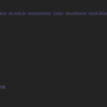
ikeus
,
det gode liv
,
eksistentialisme
,
Epikur
,
filosofihistorie
,
græsk filoso
rog