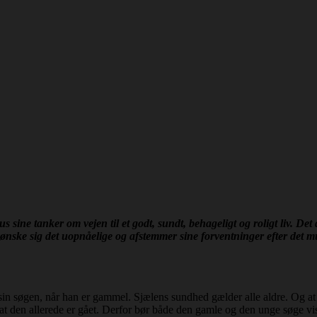
sine tanker om vejen til et godt, sundt, behageligt og roligt liv. Det 
 ønske sig det uopnåelige og afstemmer sine forventninger efter det mu
n søgen, når han er gammel. Sjælens sundhed gælder alle aldre. Og at sig
ler at den allerede er gået. Derfor bør både den gamle og den unge søge