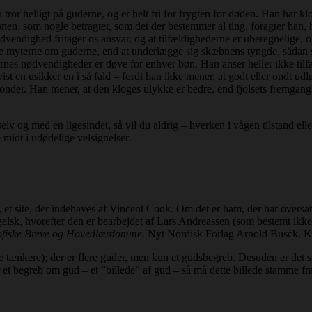
or helligt på guderne, og er helt fri for frygten for døden. Han har klo
nen, som nogle betragter, som det der bestemmer al ting, foragter han, 
vendighed fritager os ansvar, og at tilfældighederne er uberegnelige, og
eptere myterne om guderne, end at underlægge sig skæbnens tyngde, sådan 
rnes nødvendigheder er døve for enhver bøn. Han anser heller ikke tilf
st en usikker en i så fald – fordi han ikke mener, at godt eller ondt udlø
 onder. Han mener, at den kloges ulykke er bedre, end fjolsets fremgang
lv og med en ligesindet, så vil du aldrig – hverken i vågen tilstand ell
midt i udødelige velsignelser.
, et site, der indehaves af Vincent Cook. Om det er ham, der har oversat
ngelsk, hvorefter den er bearbejdet af Lars Andreassen (som bestemt ikk
sofiske Breve og Hovedlærdomme
. Nyt Nordisk Forlag Arnold Busck. K
e tænkere); der er flere guder, men kun et gudsbegreb. Desuden er det så
ar et begreb om gud – et ”billede” af gud – så må dette billede stamme f