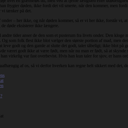
føje livet en grænseløs tid, men ved at fjerne længslen efter udødelighed.
han frygter døden, ikke fordi det vil smerte, når den kommer, men fordi 
 vi tænker på det.
af onder – her ikke, og når døden kommer, så er vi her ikke, forstår vi, 
 de døde eksisterer ikke længere.
l andre tider anser de den som et pusterum fra livets onder. Den kloge ma
. Og som folk flest ikke blot vælger den største portion af mad, men de
t leve godt og den gamle at slutte det godt, taler tåbeligt; ikke blot på
havde været godt ikke at være født, men når nu man er født, så at skynde
s han virkelig var fast overbevist. Hvis han kun taler for sjov, er hans o
 uafhængig af os, så vi derfor hverken kan regne helt sikkert med det, de
at