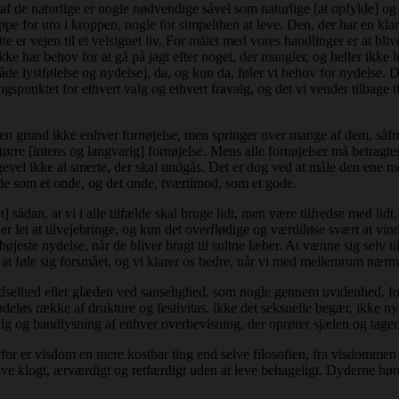
g af de naturlige er nogle nødvendige såvel som naturlige [at opfylde] 
pe for uro i kroppen, nogle for simpelthen at leve. Den, der har en klar 
tte er vejen til et velsignet liv. For målet med vores handlinger er at bliv
 ikke har behov for at gå på jagt efter noget, der mangler, og heller ikk
både lystfølelse og nydelse], da, og kun da, føler vi behov for nydelse. 
ngspunktet for ethvert valg og ethvert fravalg, og det vi vender tilbage t
en grund ikke enhver fornøjelse, men springer over mange af dem, såfre
rre [intens og langvarig] fornøjelse. Mens alle fornøjelser må betragtes
alligevel ikke al smerte, der skal undgås. Det er dog ved at måle den en
e som et onde, og det onde, tværtimod, som et gode.
 sådan, at vi i alle tilfælde skal bruge lidt, men være tilfredse med lidt,
er let at tilvejebringe, og kun det overflødige og værdiløse svært at vin
 højeste nydelse, når de bliver bragt til sultne læber. At vænne sig selv 
 at føle sig forsmået, og vi klarer os bedre, når vi med mellemrum nærm
ødselhed eller glæden ved sanselighed, som nogle gennem uvidenhed, fo
deløs række af drukture og festivitas, ikke det seksuelle begær, ikke nyd
valg og bandlysning af enhver overbevisning, der oprører sjælen og tager
rfor er visdom en mere kostbar ting end selve filosofien, fra visdommen 
eve klogt, ærværdigt og retfærdigt uden at leve behageligt. Dyderne hører