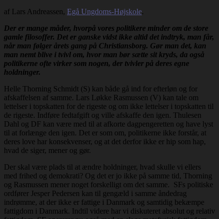
af Lars Andreassen,
Egå Ungdoms-Højskole
.
Der er mange måder, hvorpå vores politikere minder om de store
gamle filosoffer. Det er ganske vidst ikke altid det indtryk, man får,
når man følger årets gang på Christiansborg. Gør man det, kan
man nemt blive i tvivl om, hvor man bør sætte sit kryds, da også
politikerne ofte virker som nogen, der tvivler på deres egne
holdninger.
Helle Thorning Schmidt (S) kan både gå ind for efterløn og for
afskaffelsen af samme. Lars Løkke Rasmussen (V) kan tale om
lettelser i topskatten for de rigeste og om ikke lettelser i topskatten til
de rigeste. Indføre fedtafgift og ville afskaffe den igen. Thulesen
Dahl og DF kan være med til at afkorte dagpengeretten og have lyst
til at forlænge den igen. Det er som om, politikerne ikke forstår, at
deres love har konsekvenser, og at det derfor ikke er hip som hap,
hvad de siger, mener og gør.
Der skal være plads til at ændre holdninger, hvad skulle vi ellers
med frihed og demokrati? Og det er jo ikke på samme tid, Thorning
og Rasmussen mener noget forskelligt om det samme. SFs politiske
ordfører Jesper Pedersen kan til gengæld i samme åndedrag
indrømme, at der ikke er fattige i Danmark og samtidig bekæmpe
fattigdom i Danmark. Indtil videre har vi diskuteret absolut og relativ