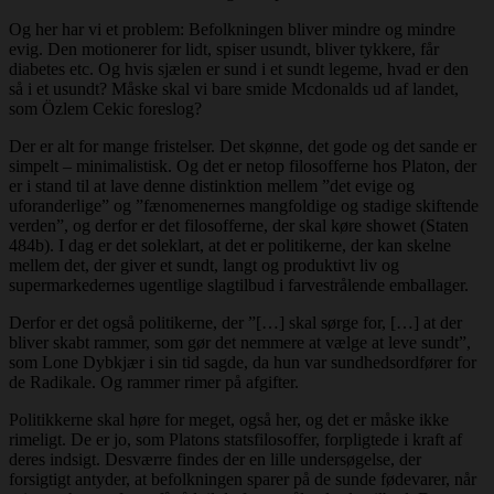
Og her har vi et problem: Befolkningen bliver mindre og mindre
evig. Den motionerer for lidt, spiser usundt, bliver tykkere, får
diabetes etc. Og hvis sjælen er sund i et sundt legeme, hvad er den
så i et usundt? Måske skal vi bare smide Mcdonalds ud af landet,
som Özlem Cekic foreslog?
Der er alt for mange fristelser. Det skønne, det gode og det sande er
simpelt – minimalistisk. Og det er netop filosofferne hos Platon, der
er i stand til at lave denne distinktion mellem ”det evige og
uforanderlige” og ”fænomenernes mangfoldige og stadige skiftende
verden”, og derfor er det filosofferne, der skal køre showet (Staten
484b). I dag er det soleklart, at det er politikerne, der kan skelne
mellem det, der giver et sundt, langt og produktivt liv og
supermarkedernes ugentlige slagtilbud i farvestrålende emballager.
Derfor er det også politikerne, der ”[…] skal sørge for, […] at der
bliver skabt rammer, som gør det nemmere at vælge at leve sundt”,
som Lone Dybkjær i sin tid sagde, da hun var sundhedsordfører for
de Radikale. Og rammer rimer på afgifter.
Politikkerne skal høre for meget, også her, og det er måske ikke
rimeligt. De er jo, som Platons statsfilosoffer, forpligtede i kraft af
deres indsigt. Desværre findes der en lille undersøgelse, der
forsigtigt antyder, at befolkningen sparer på de sunde fødevarer, når