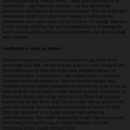
Platon tog temmelig radikale midler i brug. Han ville afskaffe al
ejendomsret – også den over kroppen – og lade filosofferne
administrere opdragelsen af samfundets borgere. Han var heller ikke
demokratisk sindet. Det virker mere nutidigt at lade borgerne
administrere deres egne midler i hvert fald i et vist omfang. Man kan
jo altid forsøge at hjælpe den private administration af indtægterne
med en smule afgifter (altså på den del indtægten, der ikke er pålagt
indkomstskat).
Sandheden er sund og simpel
Politikerne har jo ret i, at verden er kompliceret og derfor er det
nødvendigt med folk, der kan forklare noget af denne kompleksitet
for befolkningen og finde ind til det mere langtidsholdbare i al
omskifteligheden. Og man kan se det: usund livsstil er tydeligvis
forbundet med kort uddannelse. Platons filosoffer skuede klart
forskellen mellem verdens illusoriske fænomener og så det evige og
virkeligt gode. Og det gode er både simpelt og sandt. Jeg tænker, at
Platon helt sikkert ville vælge sushi frem for flæskesteg og brune
kartofler, havde han levet i dag. Og det er ikke blot på grund af det
gode ved sushien, det er ligesom også sværere at bevare de klare
linjer, når den brune sovs flyder sammen med rødkål og
kartoffelkrummer. Den sunde krop holder længst, den er med andre
ord tættere på evigheden (og det guddommelige), end den
hedonistisk arede, usundt ødelagte krop.