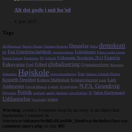
Alt det gode i mit ho’ed
4. juni 2015
Tags
demokrati
Dannelse
Ali Khamenei
Barack Obama
Christine Antorini
Debat
Egå Ungdoms-højskole
Enhedslisten
DF
eksistentialisme
Esben Lunde Larsen
Francis
Folkemøde Bornholm 2013
Fareed Zakaria
Feminisme
FN
fodbold
globalisering
Fukuyama
Frihed
Fred
Gymnasiereform
Historiens
Højskole
Iran
Afslutning
internationalisering
Johanne Schmidt-Nielsen
Kenneth Degnbol
Lars
Kishore Mahbubani
Konkurrencestat
kritik
N.F.S. Grundtvig
Andreassen
Liberal Alliance
Lighed.
livsoplysning
Politik
Søren Kierkegaard
Oplysning
samfund
sander jakobsen
selvudvikling
SF
Uddannelse
vesten
Venstrefløj
Warning
: count(): Parameter must be an array or an object that
implements Countable in
/var/www/vidanserforlidt.dk/public_html/wp-includes/class-wp-
comment-query.php
on line
405