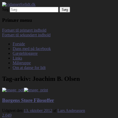
Søg
Debatterende tekster med filosofisk tilsnit
vidanserforlidt.dk
om hverdagens glæder og genvordigheder
Primær menu
Fortsæt til primært indhold
Fortsæt til sekundært indhold
Forside
Dans med på facebook
Gæstebloggere
Links
Målgruppe
Om at danse for lidt
Tag-arkiv:
Joachim B. Olsen
Borgens Store Filosoffer
Udgivet den
13. oktober 2012
af
Lars Andreassen
2.049