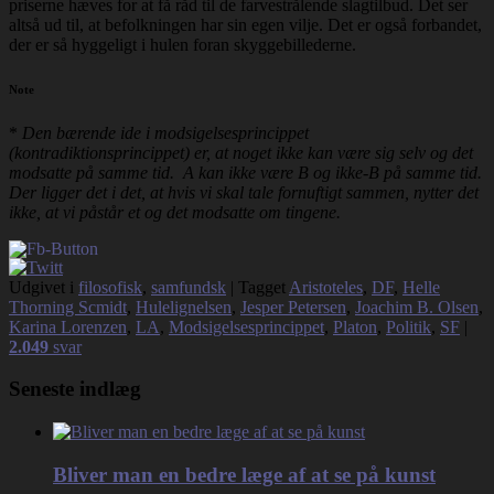
priserne hæves for at få råd til de farvestrålende slagtilbud. Det ser
altså ud til, at befolkningen har sin egen vilje. Det er også forbandet,
der er så hyggeligt i hulen foran skyggebillederne.
Note
*
Den bærende ide i modsigelsesprincippet
(kontradiktionsprincippet) er, at noget ikke kan være sig selv og det
modsatte på samme tid. A kan ikke være B og ikke-B på samme tid.
Der ligger det i det, at hvis vi skal tale fornuftigt sammen, nytter det
ikke, at vi påstår et og det modsatte om tingene.
Udgivet i
filosofisk
,
samfundsk
|
Tagget
Aristoteles
,
DF
,
Helle
Thorning Scmidt
,
Hulelignelsen
,
Jesper Petersen
,
Joachim B. Olsen
,
Karina Lorenzen
,
LA
,
Modsigelsesprincippet
,
Platon
,
Politik
,
SF
|
2.049
svar
Seneste indlæg
Bliver man en bedre læge af at se på kunst