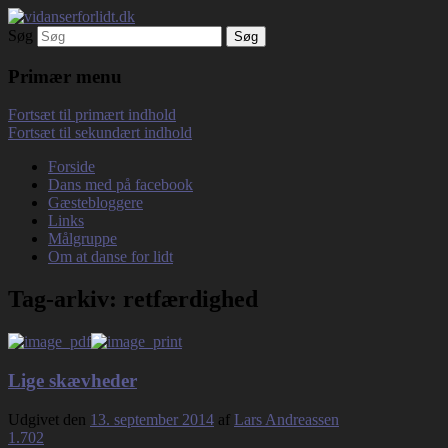
Søg
Debatterende tekster med filosofisk tilsn
vidanserforlidt.dk
Primær menu
Fortsæt til primært indhold
Fortsæt til sekundært indhold
Forside
Dans med på facebook
Gæstebloggere
Links
Målgruppe
Om at danse for lidt
Tag-arkiv:
retfærdighed
Lige skævheder
Udgivet den
13. september 2014
af
Lars Andreassen
1.702