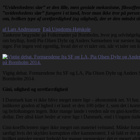
”Uvidenhedens slør” er den lille, men geniale mekanisme, filosoffe
”uvidenhedens slør” fungere i et land, hvor man ikke tror på person
om, hvilken type af uretfærdighed (og ulighed), der er den mindst 
af Lars Andreassen
,
Egå Ungdoms-Højskole
Tankerne begyndte på Folkemødet på Bornholm, hvor jeg selvfølgelig m
om bryllup, fordi Pia Olsen Dyhr og Anders Samuelsen var næsten lige
siger. For ingen ved egentlig, hvad det er vi taler om, når vi taler om l
Vigtig debat. Formændene fra SF og LA, Pia Olsen Dyhr og Anders Sa
Bornholm 2014.
Gini, ulighed og uretfærdighed
I Danmark kan vi ikke blive meget mere lige – økonomisk set. Vi har,
indikerer graden af lighed i et land: er den 100 (eller 1, som det i ko
og befolkningen ingen. Ikke mange lande i verden når en gini-koeffec
dollar. Der altså klart bedre at være lige i Danmark, end i Ungarn (ta
Gini-koefficienten siger ikke meget om materiel velstand. Måske fortæl
særligt hvis det skyldes korruption eller kammerateri. I så fald er de
hvilket antyder meget forhold for mange mennesker; det er meget afrik