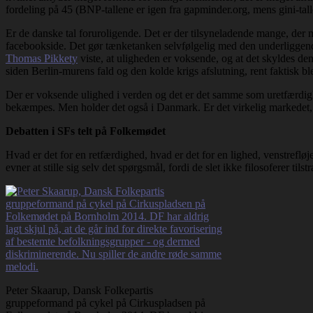
fordeling på 45 (BNP-tallene er igen fra gapminder.org, mens gini-tall
Er de danske tal foruroligende. Det er der tilsyneladende mange, de
facebookside. Det gør tænketanken selvfølgelig med den underliggende
Thomas Pikkety
viste, at uligheden er voksende, og at det skyldes den
siden Berlin-murens fald og den kolde krigs afslutning, rent faktisk b
Der er voksende ulighed i verden og det er det samme som uretfærdigh
bekæmpes. Men holder det også i Danmark. Er det virkelig markedet, de
Debatten i SFs telt på Folkemødet
Hvad er det for en retfærdighed, hvad er det for en lighed, venstrefløje
evner at stille sig selv det spørgsmål, fordi de slet ikke filosoferer ti
Peter Skaarup, Dansk Folkepartis
gruppeformand på cykel på Cirkuspladsen på