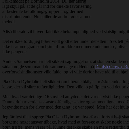
Folkemødet på Bornholm 2014. DF har aldrig
lagt skjul på, at de går ind for direkte favorisering
af bestemte befolkningsgrupper – og dermed
diskriminerende. Nu spiller de andre røde samme
melodi.
Altså liberale vil i hvert fald ikke bekæmpe ulighed ved statslig indg
Det er ikke fordi, jeg hører vildt godt efter under debatten i SFs telt
ikke i samme grad som børn af forældre med mere uddannelse, bliver op
ikke pengene.
Anders Samuelsen har helt sikkert sagt noget om, at skatten skulle ne
sådan nogle som man i de samme dage reddede på
Danish Crown, B
overførselsindkomster ville falde, og vi ville derfor have råd til at hj
Pia Olsen Dyhr talte helt sikkert om liberale blålys – måske endda fug
kasse, der vil sikre retfærdigheden. Den ville jo gå fløjten ved det pri
Men hvad var det lige DRs nyhed antydede: det var da vist ikke penge,
Danmark har verdens største offentlige sektor og sammenlignet med G
begyndte man for alvor med dengang jeg var spæd. Men har det hjulpe
Jeg får lyst til at spørge Pia Olsen Dyhr om, hvorfor et fortsat højt s
borgerne noget ansvar tilbage, hvad med at forsøge at skabe nogle inci
børn træffe, mens vi ser på. Kunne det ikke skabe en mere retfærdig dy