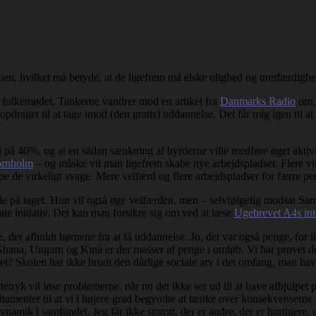
riben, hvilket må betyde, at de ligefrem må elske ulighed og uretfærdighe
 på folkemødet. Tankerne vandrer mod en artikel fra
Danmarks Radio
om, 
draget til at tage imod (den gratis) uddannelse. Det får mig igen til a
d på 40%, og at en sådan sænkning af byrderne ville medføre øget aktivi
ornholm
– og måske vil man ligefrem skabe nye arbejdspladser. Flere vill
ælpe de virkeligt svage. Mere velfærd og flere arbejdspladser for færre pe
le på taget. Hun vil også øge velfærden, men – selvfølgelig modsat Samue
vate initiativ. Det kan man forsikre sig om ved at læse
Ugebrevet A4s in
 der afholdt børnene fra at få uddannelse. Jo, det var også penge, for
hana, Ungarn og Kina er der masser af penge i omløb. Vi har prøvet det
t? Skolen har ikke brudt den dårlige sociale arv i det omfang, man ha
kattetryk vil løse problemerne, når nu det ikke ser ud til at have afhjul
tamenter til at vi i højere grad begyndte at tænke over konsekvenserne a
namik i samfundet. Jeg får ikke spurgt, der er andre, der er hurtigere, o