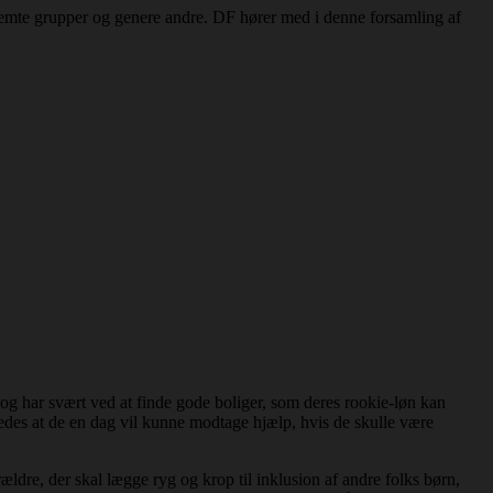
estemte grupper og genere andre. DF hører med i denne forsamling af
g har svært ved at finde gode boliger, som deres rookie-løn kan
ledes at de en dag vil kunne modtage hjælp, hvis de skulle være
ldre, der skal lægge ryg og krop til inklusion af andre folks børn,