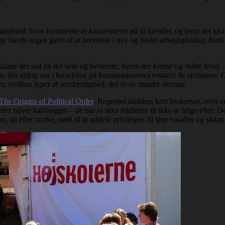
k samfund, hvor formuerne er koncentreret på få hænder, og hvor det kna
rige havde ingen gavn af at investere i nye og bedre arbejdspladser, for
er klaner der sad på det hele og bestemte, hvem der kunne og måtte hvad –
, der aldrig var i hænderne på kommunisterne) erstattet de strukturer. 
 om, hvilken typer af uretfærdighed, der er de mindst slemme.
The Origins of Political Order
. Begrebet dækker, kort beskrevet, over e
ller bliver halshugget – de har jo ikke midlerne til ikke at følge efter.
, alt efter styrke, nødt til at uddele privilegier til sine vasaller og såd