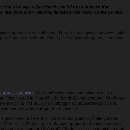
m skal sikre øget retfærdighed i politiske beslutninger. Kan
ere, men først skal vi omkring lighedens skævheder og spørgsmålet
nce og Socialistisk Folkeparti. Huxi Bach, dagens interviewer, talte
gtig få øje på i medierne. Der er gået valgkamp i sagerne, som man
urostats barometer
. Gini-koeffecienten er som bekendt et tal, der
t kunne f.eks. være Kim Jung-Un, der havde alle indtægterne i Nordkorea
nskernes på 32.731 dollar per indbygger og ungarernes på 17.066
: hvad kan vi lige lære af gini-koefficienten?
n 1 person eller måske 20% i en befolkning sidder på alle goderne –
ger BNP på 1.728 dollar per indbygger og gini-koefficienten er 42,8,
 person, og tallene for USA er 42.296 dollar per person med en gini-