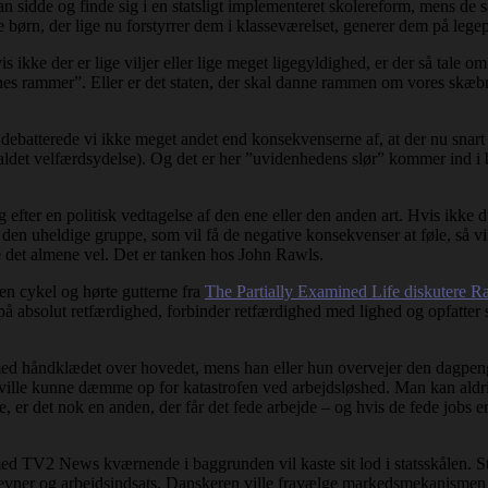
n sidde og finde sig i en statsligt implementeret skolereform, mens de s
e børn, der lige nu forstyrrer dem i klasseværelset, generer dem på lege
 ikke der er lige viljer eller lige meget ligegyldighed, er der så tale 
nes rammer”. Eller er det staten, der skal danne rammen om vores skæbne 
debatterede vi ikke meget andet end konsekvenserne af, at der nu snart 
 kaldet velfærdsydelse). Og det er her ”uvidenhedens slør” kommer ind i 
g efter en politisk vedtagelse af den ene eller den anden art. Hvis ikke
r i den uheldige gruppe, som vil få de negative konsekvenser at føle, så v
det almene vel. Det er tanken hos John Rawls.
en cykel og hørte gutterne fra
The Partially Examined Life diskutere R
på absolut retfærdighed, forbinder retfærdighed med lighed og opfatter st
med håndklædet over hovedet, mens han eller hun overvejer den dagpenge
v ville kunne dæmme op for katastrofen ved arbejdsløshed. Man kan aldri
, er det nok en anden, der får det fede arbejde – og hvis de fede jobs er
TV2 News kværnende i baggrunden vil kaste sit lod i statsskålen. Sta
ter evner og arbejdsindsats. Danskeren ville fravælge markedsmekanismen 