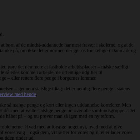
d.
at børn af de mindst-uddannede har mest fravær i skolerne, og at de
t tænke på, om ikke det er normer, der gør os forskellige i Danmark og
tet, gøre det nemmere at fastholde arbejdspladser – måske særligt
e således komme i arbejde, de offentlige udgifter til
nge – eller rettere flere penge i borgernes lommer.
lsen – gennem statslige tiltag: det er nemlig flere penge i statens
terview med hende
.
 ikke så mange penge og kort eller ingen uddannelse korrelerer. Men
 dér med at vælte statslige penge ud over alle samfundsgrupper. Det
vde håbet på – og nu prøver man så igen med en ny reform.
pet problemerne. Hvad med at forsøge noget nyt, hvad med at give
f vores valg – også dem, vi træffer for vores børn; eller lader vores
g tiden rinder ud.