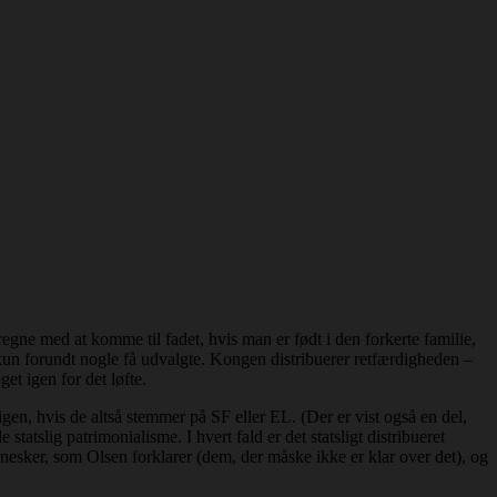
regne med at komme til fadet, hvis man er født i den forkerte familie,
kun forundt nogle få udvalgte. Kongen distribuerer retfærdigheden –
get igen for det løfte.
en, hvis de altså stemmer på SF eller EL. (Der er vist også en del,
tatslig patrimonialisme. I hvert fald er det statsligt distribueret
ennesker, som Olsen forklarer (dem, der måske ikke er klar over det), og