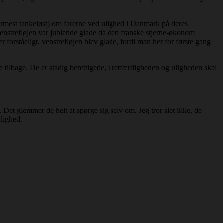
rmest tankeløst) om farerne ved ulighed i Danmark på deres
enstrefløjen var jublende glade da den franske stjerne-økonom
 forståeligt, venstrefløjen blev glade, fordi man her for første gang
 tilbage. De er stadig berettigede, uretfærdigheden og uligheden skal
f. Det glemmer de helt at spørge sig selv om. Jeg tror slet ikke, de
ulighed.