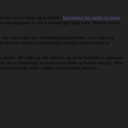
pt nok kunne betale sig at arbejde (
Information har samlet en masse
di renteindtægterne fra deres formuer gav langt mere. Det kan enhver
 eller staten eller store forretningskonglomerater, som i Japan og
Om der kan skabes en fuldstændig retfærdig verden er ikke et
n hersker, der sidder på alle midlerne og derfor kontrollerer strømmen
 Dem, der er begunstiget af herskeren er glade og bakker ham op, ellers
an er den politiske orden i sådan et patrimonialt samfund.