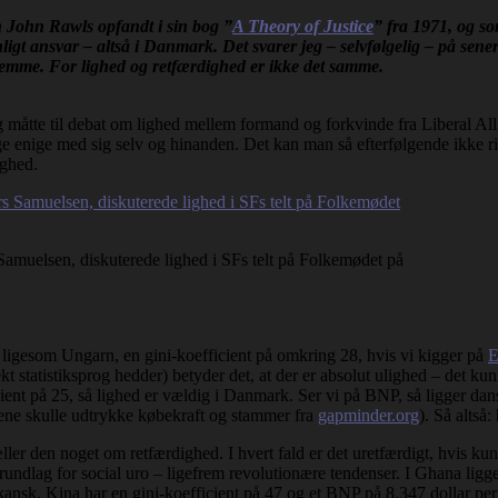
n John Rawls opfandt i sin bog ”
A Theory of Justice
” fra 1971, og so
ligt ansvar – altså i Danmark. Det svarer jeg – selvfølgelig – på sen
slemme. For lighed og retfærdighed er ikke det samme.
åtte til debat om lighed mellem formand og forkvinde fra Liberal Allia
 enige med sig selv og hinanden. Det kan man så efterfølgende ikke ri
ighed.
muelsen, diskuterede lighed i SFs telt på Folkemødet på
 ligesom Ungarn, en gini-koefficient på omkring 28, hvis vi kigger på
E
rrekt statistiksprog hedder) betyder det, at der er absolut ulighed – de
ient på 25, så lighed er vældig i Danmark. Ser vi på BNP, så ligger da
llene skulle udtrykke købekraft og stammer fra
gapminder.org
). Så altså
ler den noget om retfærdighed. I hvert fald er det uretfærdigt, hvis ku
r grundlag for social uro – ligefrem revolutionære tendenser. I Ghana lig
ansk. Kina har en gini-koefficient på 47 og et BNP på 8.347 dollar per