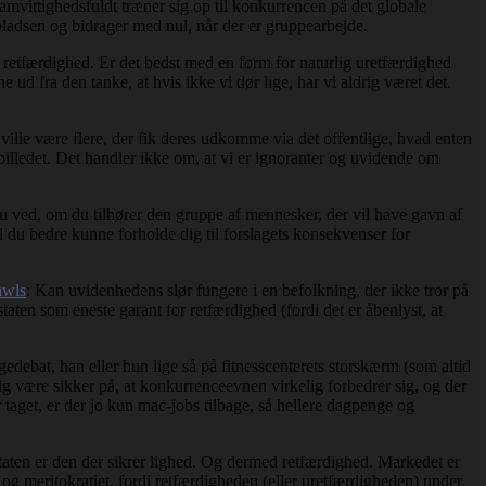
amvittighedsfuldt træner sig op til konkurrencen på det globale
pladsen og bidrager med nul, når der er gruppearbejde.
om retfærdighed. Er det bedst med en form for naturlig uretfærdighed
ud fra den tanke, at hvis ikke vi dør lige, har vi aldrig været det.
ville være flere, der fik deres udkomme via det offentlige, hvad enten
billedet. Det handler ikke om, at vi er ignoranter og uvidende om
 du ved, om du tilhører den gruppe af mennesker, der vil have gavn af
il du bedre kunne forholde dig til forslagets konsekvenser for
awls
: Kan uvidenhedens slør fungere i en befolkning, der ikke tror på
aten som eneste garant for retfærdighed (fordi det er åbenlyst, at
debat, han eller hun lige så på fitnesscenterets storskærm (som altid
g være sikker på, at konkurrenceevnen virkelig forbedrer sig, og der
 taget, er der jo kun mac-jobs tilbage, så hellere dagpenge og
ten er den der sikrer lighed. Og dermed retfærdighed. Markedet er
og meritokratiet, fordi retfærdigheden (eller uretfærdigheden) under