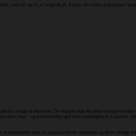
 måde, som SF og EL er begyndt på. Partiet, der elsker at favorisere b
 for at tage et eksempel. De kommer lige fra deres kollegieværelser o
ler deres skat – og formodentlig også deres kontingent til A-kassen, så
er solidariteten med de pligtopfyldende skolebørn og deres strenge foræ