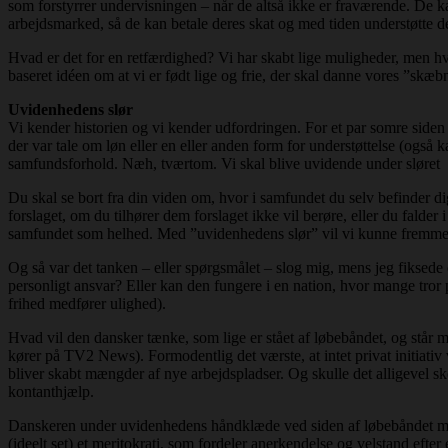
som forstyrrer undervisningen – når de altså ikke er fraværende. De ka
arbejdsmarked, så de kan betale deres skat og med tiden understøtte d
Hvad er det for en retfærdighed? Vi har skabt lige muligheder, men hvis
baseret idéen om at vi er født lige og frie, der skal danne vores ”skæb
Uvidenhedens slør
Vi kender historien og vi kender udfordringen. For et par somre siden 
der var tale om løn eller en eller anden form for understøttelse (også
samfundsforhold. Næh, tværtom. Vi skal blive uvidende under sløret
Du skal se bort fra din viden om, hvor i samfundet du selv befinder di
forslaget, om du tilhører dem forslaget ikke vil berøre, eller du falde
samfundet som helhed. Med ”uvidenhedens slør” vil vi kunne fremme 
Og så var det tanken – eller spørgsmålet – slog mig, mens jeg fiksede 
personligt ansvar? Eller kan den fungere i en nation, hvor mange tror 
frihed medfører ulighed).
Hvad vil den dansker tænke, som lige er stået af løbebåndet, og står 
kører på TV2 News). Formodentlig det værste, at intet privat initiati
bliver skabt mængder af nye arbejdspladser. Og skulle det alligevel ske
kontanthjælp.
Danskeren under uvidenhedens håndklæde ved siden af løbebåndet med 
(ideelt set) et meritokrati, som fordeler anerkendelse og velstand ef