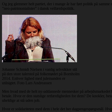
Og jeg glemmer helt partiet, der i mange år har ført politik på samme
”neo-patrimonialister” i dansk velfærdspolitik.
Johanne Schmidt Nielsen i vanlig selvsikker stil
på den store talerstol på folkemødet på Bornholm
2014. Enhver lighed med julemanden er
utilsigtet. Foto Lars Andreassen
Men hvad med de helt ny-uddannede mennesker på arbejdsmarkedet bare
betale. Hvor er den statslige retfærdigheden for dem? De knokler, beta
uheldige at stå uden job.
Hvor er solidariteten med dem i hele det her dagpengespørgsmål. Hvor 