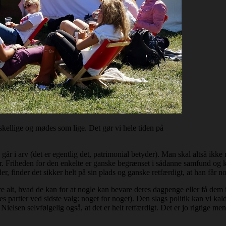
kellige og mødes som lige. Det gør vi hele tiden på
r i arv (det er egentlig det, patrimonial betyder). Man skal altså ikke 
der. Friheden for den enkelte er ganske begrænset i sådanne samfund og 
der, finder det sikker helt på sin plads og ganske retfærdigt, at han får no
 alt, hvad de kan for at nogle kan bevare deres dagpenge eller få dem ig
artier ved sidste valg: noget for noget). Den slags politik kan vi kalde s
ielsen selvfølgelig også, at det er helt retfærdigt. Det er jo rigtige m