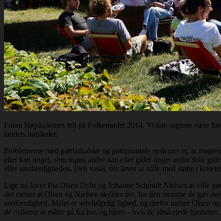
Foran Højskolernes telt på Folkemødet 2014. Vi kan sagtens være fors
landets højskoler.
Problemerne med patriarkalske og patrimoniale systemer er, at magten gå
eller kan noget, som ingen andre kan eller gider noget andre ikke gi
eller uretfærdigheden. Den vasal, der lover at stille med støtte i kriseti
Lige nu lover Pia Olsen Dyhr og Johanne Schmidt Nielsen at ville gøre
der mener at Olsen og Nielsen skylder det, for den stemme de gav deres p
uretfærdighed. Målet er selvfølgelig lighed, og derfor mener Olsen og N
de risikerer at måtte gå fra hus og hjem – hvis de altså ejede hjemmet.