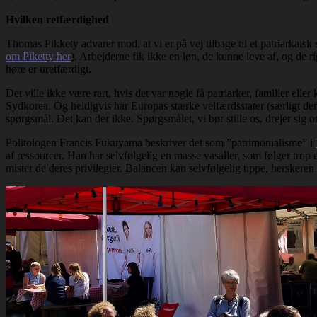
Hvilken retfærdighed
Thomas Pikkety advarer mod, at vi er på vej tilbage til et patriarkals
om Piketty her
). Arbejderne fik ikke en løn, de kunne leve af, og de 
høre er uretfærdigt.
Det ville ikke være rart, hvis det var nogle få patriarker, familier ell
Sydkorea. Og heldigvis har Europas stærke velfærdsstater (særligt dem
spørgsmål. Det kan der ikke. Spørgsmålet, vi bør stille os, drejer sig
Politologen Francis Fukuyama beskriver det som ”patrimonialisme” i
af ressourcer. Han har selvfølgelig en masse vasaller, som følger trop e
mister de deres privilegier. Balancen kan selvfølgelig tippe, herskeren er