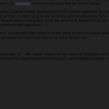
ene er fra
wikipedia
, hvor der er en samlet liste for verdens lande).
r mener. Centrum-Venstre tænketanken CEVEA poster tendentiøst (ja, næ
 præmis, at staten må gribe ind og fordele goderne anderledes. Hele v
 liberale økonomiske politik, der er ført gennem de seneste 200 år. Det er
lev udstyret med argumenter.
ed. Venstrefløjen følte energien fra den gamle progressive harme vende
r skaber skævheder her, eller er det staten, der gør det.
n kæmper for – eller rettere, hvad er det for midler, de vil benytte sig a
lstrækkeligt over begrebsparrene retfærdighed / uretfærdighed og lighed / 