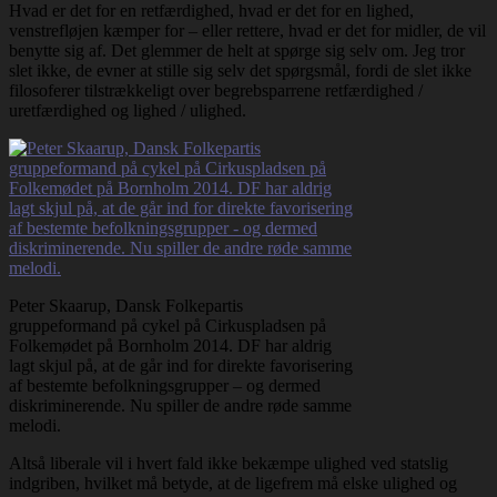
Hvad er det for en retfærdighed, hvad er det for en lighed,
venstrefløjen kæmper for – eller rettere, hvad er det for midler, de vil
benytte sig af. Det glemmer de helt at spørge sig selv om. Jeg tror
slet ikke, de evner at stille sig selv det spørgsmål, fordi de slet ikke
filosoferer tilstrækkeligt over begrebsparrene retfærdighed /
uretfærdighed og lighed / ulighed.
Peter Skaarup, Dansk Folkepartis
gruppeformand på cykel på Cirkuspladsen på
Folkemødet på Bornholm 2014. DF har aldrig
lagt skjul på, at de går ind for direkte favorisering
af bestemte befolkningsgrupper – og dermed
diskriminerende. Nu spiller de andre røde samme
melodi.
Altså liberale vil i hvert fald ikke bekæmpe ulighed ved statslig
indgriben, hvilket må betyde, at de ligefrem må elske ulighed og