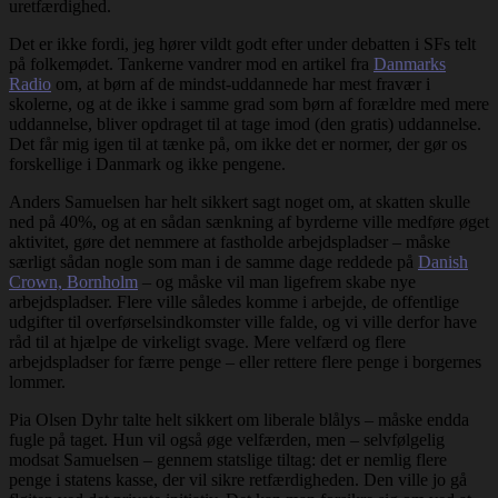
uretfærdighed.
Det er ikke fordi, jeg hører vildt godt efter under debatten i SFs telt
på folkemødet. Tankerne vandrer mod en artikel fra
Danmarks
Radio
om, at børn af de mindst-uddannede har mest fravær i
skolerne, og at de ikke i samme grad som børn af forældre med mere
uddannelse, bliver opdraget til at tage imod (den gratis) uddannelse.
Det får mig igen til at tænke på, om ikke det er normer, der gør os
forskellige i Danmark og ikke pengene.
Anders Samuelsen har helt sikkert sagt noget om, at skatten skulle
ned på 40%, og at en sådan sænkning af byrderne ville medføre øget
aktivitet, gøre det nemmere at fastholde arbejdspladser – måske
særligt sådan nogle som man i de samme dage reddede på
Danish
Crown, Bornholm
– og måske vil man ligefrem skabe nye
arbejdspladser. Flere ville således komme i arbejde, de offentlige
udgifter til overførselsindkomster ville falde, og vi ville derfor have
råd til at hjælpe de virkeligt svage. Mere velfærd og flere
arbejdspladser for færre penge – eller rettere flere penge i borgernes
lommer.
Pia Olsen Dyhr talte helt sikkert om liberale blålys – måske endda
fugle på taget. Hun vil også øge velfærden, men – selvfølgelig
modsat Samuelsen – gennem statslige tiltag: det er nemlig flere
penge i statens kasse, der vil sikre retfærdigheden. Den ville jo gå