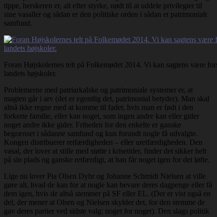
tippe, herskeren er, alt efter styrke, nødt til at uddele privilegier til
sine vasaller og sådan er den politiske orden i sådan et patrimonialt
samfund.
Foran Højskolernes telt på Folkemødet 2014. Vi kan sagtens være fors
landets højskoler.
Problemerne med patriarkalske og patrimoniale systemer er, at
magten går i arv (det er egentlig det, patrimonial betyder). Man skal
altså ikke regne med at komme til fadet, hvis man er født i den
forkerte familie, eller kan noget, som ingen andre kan eller gider
noget andre ikke gider. Friheden for den enkelte er ganske
begrænset i sådanne samfund og kun forundt nogle få udvalgte.
Kongen distribuerer retfærdigheden – eller uretfærdigheden. Den
vasal, der lover at stille med støtte i krisetider, finder det sikker helt
på sin plads og ganske retfærdigt, at han får noget igen for det løfte.
Lige nu lover Pia Olsen Dyhr og Johanne Schmidt Nielsen at ville
gøre alt, hvad de kan for at nogle kan bevare deres dagpenge eller få
dem igen, hvis de altså stemmer på SF eller EL. (Der er vist også en
del, der mener at Olsen og Nielsen skylder det, for den stemme de
gav deres partier ved sidste valg: noget for noget). Den slags politik