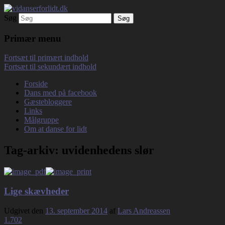
Søg
Debatterende tekster med filosofisk tilsnit
vidanserforlidt.dk
om hverdagens glæder og genvordigheder
Primær menu
Fortsæt til primært indhold
Fortsæt til sekundært indhold
Forside
Dans med på facebook
Gæstebloggere
Links
Målgruppe
Om at danse for lidt
Tag-arkiv:
uvidenhedens slør
Lige skævheder
Udgivet den
13. september 2014
af
Lars Andreassen
1.702