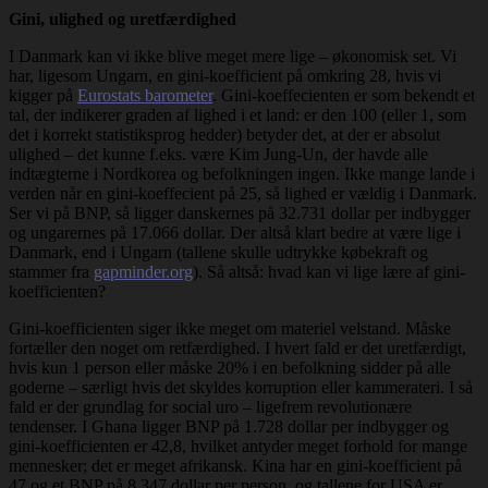
Gini, ulighed og uretfærdighed
I Danmark kan vi ikke blive meget mere lige – økonomisk set. Vi
har, ligesom Ungarn, en gini-koefficient på omkring 28, hvis vi
kigger på
Eurostats barometer
. Gini-koeffecienten er som bekendt et
tal, der indikerer graden af lighed i et land: er den 100 (eller 1, som
det i korrekt statistiksprog hedder) betyder det, at der er absolut
ulighed – det kunne f.eks. være Kim Jung-Un, der havde alle
indtægterne i Nordkorea og befolkningen ingen. Ikke mange lande i
verden når en gini-koeffecient på 25, så lighed er vældig i Danmark.
Ser vi på BNP, så ligger danskernes på 32.731 dollar per indbygger
og ungarernes på 17.066 dollar. Der altså klart bedre at være lige i
Danmark, end i Ungarn (tallene skulle udtrykke købekraft og
stammer fra
gapminder.org
). Så altså: hvad kan vi lige lære af gini-
koefficienten?
Gini-koefficienten siger ikke meget om materiel velstand. Måske
fortæller den noget om retfærdighed. I hvert fald er det uretfærdigt,
hvis kun 1 person eller måske 20% i en befolkning sidder på alle
goderne – særligt hvis det skyldes korruption eller kammerateri. I så
fald er der grundlag for social uro – ligefrem revolutionære
tendenser. I Ghana ligger BNP på 1.728 dollar per indbygger og
gini-koefficienten er 42,8, hvilket antyder meget forhold for mange
mennesker; det er meget afrikansk. Kina har en gini-koefficient på
47 og et BNP på 8.347 dollar per person, og tallene for USA er