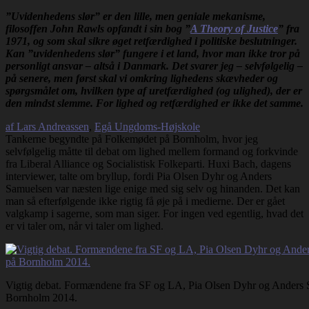
”Uvidenhedens slør” er den lille, men geniale mekanisme,
filosoffen John Rawls opfandt i sin bog ”
A Theory of Justice
” fra
1971, og som skal sikre øget retfærdighed i politiske beslutninger.
Kan ”uvidenhedens slør” fungere i et land, hvor man ikke tror på
personligt ansvar – altså i Danmark. Det svarer jeg – selvfølgelig –
på senere, men først skal vi omkring lighedens skævheder og
spørgsmålet om, hvilken type af uretfærdighed (og ulighed), der er
den mindst slemme. For lighed og retfærdighed er ikke det samme.
af Lars Andreassen
,
Egå Ungdoms-Højskole
Tankerne begyndte på Folkemødet på Bornholm, hvor jeg
selvfølgelig måtte til debat om lighed mellem formand og forkvinde
fra Liberal Alliance og Socialistisk Folkeparti. Huxi Bach, dagens
interviewer, talte om bryllup, fordi Pia Olsen Dyhr og Anders
Samuelsen var næsten lige enige med sig selv og hinanden. Det kan
man så efterfølgende ikke rigtig få øje på i medierne. Der er gået
valgkamp i sagerne, som man siger. For ingen ved egentlig, hvad det
er vi taler om, når vi taler om lighed.
Vigtig debat. Formændene fra SF og LA, Pia Olsen Dyhr og Anders Sa
Bornholm 2014.