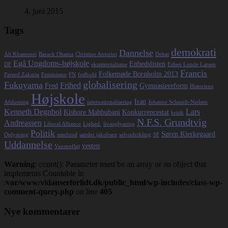
4. juni 2015
Tags
demokrati
Dannelse
Ali Khamenei
Barack Obama
Christine Antorini
Debat
Egå Ungdoms-højskole
Enhedslisten
DF
eksistentialisme
Esben Lunde Larsen
Francis
Folkemøde Bornholm 2013
Fareed Zakaria
Feminisme
FN
fodbold
globalisering
Fukuyama
Frihed
Fred
Gymnasiereform
Historiens
Højskole
Iran
Afslutning
internationalisering
Johanne Schmidt-Nielsen
Kenneth Degnbol
Lars
Kishore Mahbubani
Konkurrencestat
kritik
N.F.S. Grundtvig
Andreassen
Liberal Alliance
Lighed.
livsoplysning
Politik
Søren Kierkegaard
Oplysning
samfund
sander jakobsen
selvudvikling
SF
Uddannelse
vesten
Venstrefløj
Warning
: count(): Parameter must be an array or an object that
implements Countable in
/var/www/vidanserforlidt.dk/public_html/wp-includes/class-wp-
comment-query.php
on line
405
Nye kommentarer