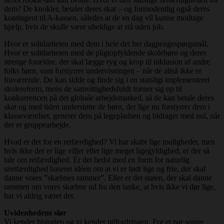
dem? De knokler, betaler deres skat – og formodentlig også deres
kontingent til A-kassen, således at de en dag vil kunne modtage
hjælp, hvis de skulle være uheldige at stå uden job.
Hvor er solidariteten med dem i hele det her dagpengespørgsmål.
Hvor er solidariteten med de pligtopfyldende skolebørn og deres
strenge forældre, der skal lægge ryg og krop til inklusion af andre
folks børn, som forstyrrer undervisningen – når de altså ikke er
fraværende. De kan sidde og finde sig i en statsligt implementeret
skolereform, mens de samvittighedsfuldt træner sig op til
konkurrencen på det globale arbejdsmarked, så de kan betale deres
skat og med tiden understøtte de børn, der lige nu forstyrrer dem i
klasseværelset, generer dem på legepladsen og bidrager med nul, når
der er gruppearbejde.
Hvad er det for en retfærdighed? Vi har skabt lige muligheder, men
hvis ikke der er lige viljer eller lige meget ligegyldighed, er der så
tale om retfærdighed. Er det bedst med en form for naturlig
uretfærdighed baseret idéen om at vi er født lige og frie, der skal
danne vores ”skæbnes rammer”. Eller er det staten, der skal danne
rammen om vores skæbne ud fra den tanke, at hvis ikke vi dør lige,
har vi aldrig været det.
Uvidenhedens slør
Vi kender historien og vi kender udfordringen. For et par somre