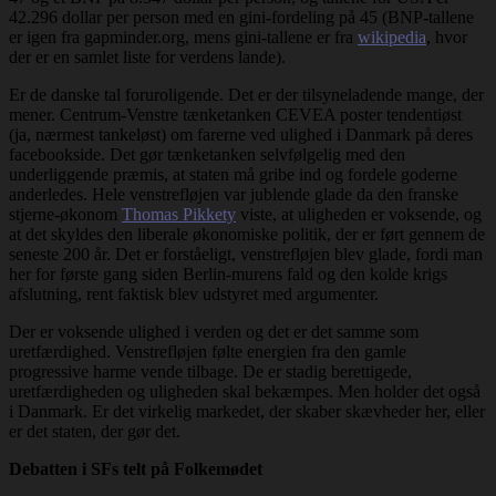
42.296 dollar per person med en gini-fordeling på 45 (BNP-tallene
er igen fra gapminder.org, mens gini-tallene er fra
wikipedia
, hvor
der er en samlet liste for verdens lande).
Er de danske tal foruroligende. Det er der tilsyneladende mange, der
mener. Centrum-Venstre tænketanken CEVEA poster tendentiøst
(ja, nærmest tankeløst) om farerne ved ulighed i Danmark på deres
facebookside. Det gør tænketanken selvfølgelig med den
underliggende præmis, at staten må gribe ind og fordele goderne
anderledes. Hele venstrefløjen var jublende glade da den franske
stjerne-økonom
Thomas Pikkety
viste, at uligheden er voksende, og
at det skyldes den liberale økonomiske politik, der er ført gennem de
seneste 200 år. Det er forståeligt, venstrefløjen blev glade, fordi man
her for første gang siden Berlin-murens fald og den kolde krigs
afslutning, rent faktisk blev udstyret med argumenter.
Der er voksende ulighed i verden og det er det samme som
uretfærdighed. Venstrefløjen følte energien fra den gamle
progressive harme vende tilbage. De er stadig berettigede,
uretfærdigheden og uligheden skal bekæmpes. Men holder det også
i Danmark. Er det virkelig markedet, der skaber skævheder her, eller
er det staten, der gør det.
Debatten i SFs telt på Folkemødet