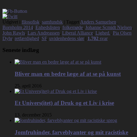
Udgivet i
filosofisk
,
samfundsk
|
Tagget
Anders Samuelsen
,
Bornholm 2014
,
Enhedslisten
,
folkemøde
,
Johanne Scmidt Nielsen
,
John Rawls
,
Lars Andreassen
,
Liberal Alliance
,
Lighed.
,
Pia Olsen
Dyhr
,
retfærdighed
,
SF
,
uvidenhedens slør
|
1.702
svar
Seneste indlæg
Bliver man en bedre læge af at se på kunst
25. april 2016
Et Univers(itet) af Druk og et Liv i krise
13. december 2015
Jomfruhinder, farveblyanter og mit racistiske