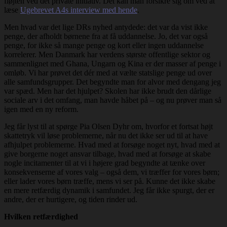
fløjten ved det private initiativ. Det kan man forsikre sig om ved at
læse
Ugebrevet A4s interview med hende
.
Men hvad var det lige DRs nyhed antydede: det var da vist ikke
penge, der afholdt børnene fra at få uddannelse. Jo, det var også
penge, for ikke så mange penge og kort eller ingen uddannelse
korrelerer. Men Danmark har verdens største offentlige sektor og
sammenlignet med Ghana, Ungarn og Kina er der masser af penge i
omløb. Vi har prøvet det dér med at vælte statslige penge ud over
alle samfundsgrupper. Det begyndte man for alvor med dengang jeg
var spæd. Men har det hjulpet? Skolen har ikke brudt den dårlige
sociale arv i det omfang, man havde håbet på – og nu prøver man så
igen med en ny reform.
Jeg får lyst til at spørge Pia Olsen Dyhr om, hvorfor et fortsat højt
skattetryk vil løse problemerne, når nu det ikke ser ud til at have
afhjulpet problemerne. Hvad med at forsøge noget nyt, hvad med at
give borgerne noget ansvar tilbage, hvad med at forsøge at skabe
nogle incitamenter til at vi i højere grad begyndte at tænke over
konsekvenserne af vores valg – også dem, vi træffer for vores børn;
eller lader vores børn træffe, mens vi ser på. Kunne det ikke skabe
en mere retfærdig dynamik i samfundet. Jeg får ikke spurgt, der er
andre, der er hurtigere, og tiden rinder ud.
Hvilken retfærdighed