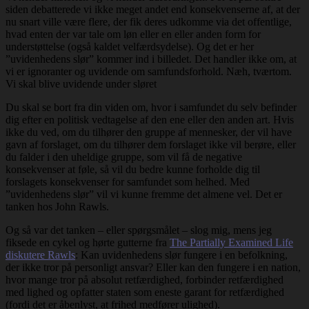
siden debatterede vi ikke meget andet end konsekvenserne af, at der
nu snart ville være flere, der fik deres udkomme via det offentlige,
hvad enten der var tale om løn eller en eller anden form for
understøttelse (også kaldet velfærdsydelse). Og det er her
”uvidenhedens slør” kommer ind i billedet. Det handler ikke om, at
vi er ignoranter og uvidende om samfundsforhold. Næh, tværtom.
Vi skal blive uvidende under sløret
Du skal se bort fra din viden om, hvor i samfundet du selv befinder
dig efter en politisk vedtagelse af den ene eller den anden art. Hvis
ikke du ved, om du tilhører den gruppe af mennesker, der vil have
gavn af forslaget, om du tilhører dem forslaget ikke vil berøre, eller
du falder i den uheldige gruppe, som vil få de negative
konsekvenser at føle, så vil du bedre kunne forholde dig til
forslagets konsekvenser for samfundet som helhed. Med
”uvidenhedens slør” vil vi kunne fremme det almene vel. Det er
tanken hos John Rawls.
Og så var det tanken – eller spørgsmålet – slog mig, mens jeg
fiksede en cykel og hørte gutterne fra
The Partially Examined Life
diskutere Rawls
: Kan uvidenhedens slør fungere i en befolkning,
der ikke tror på personligt ansvar? Eller kan den fungere i en nation,
hvor mange tror på absolut retfærdighed, forbinder retfærdighed
med lighed og opfatter staten som eneste garant for retfærdighed
(fordi det er åbenlyst, at frihed medfører ulighed).