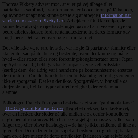
Thomas Pikkety advarer mod, at vi er på vej tilbage til et
patriarkalsk samfund, hvor formuerne er koncentreret på få hænder,
og hvor det knapt nok kunne betale sig at arbejde (
Information har
samlet en masse om Piketty her
). Arbejderne fik ikke en løn, de
kunne leve af, og de rige havde ingen gavn af at investere i nye og
bedre arbejdspladser, fordi renteindtægterne fra deres formuer gav
langt mere. Det kan enhver høre er uretfærdigt.
Det ville ikke være rart, hvis det var nogle få patriarker, familier eller
klaner der sad på det hele og bestemte, hvem der kunne og måtte
hvad – eller staten eller store forretningskonglomerater, som i Japan
og Sydkorea. Og heldigvis har Europas stærke velfærdsstater
(særligt dem, der aldrig var i hænderne på kommunisterne) erstattet
de strukturer. Om der kan skabes en fuldstændig retfærdig verden er
ikke et spørgsmål. Det kan der ikke. Spørgsmålet, vi bør stille os,
drejer sig om, hvilken typer af uretfærdighed, der er de mindst
slemme.
Politologen Francis Fukuyama beskriver det som ”patrimonialisme”
i
The Origins of Political Order
. Begrebet dækker, kort beskrevet,
over en hersker, der sidder på alle midlerne og derfor kontrollerer
strømmen af ressourcer. Han har selvfølgelig en masse vasaller, som
følger trop eller bliver halshugget – de har jo ikke midlerne til ikke at
følge efter. Dem, der er begunstiget af herskeren er glade og bakker
ham op, ellers mister de deres privilegier. Balancen kan selvfølgelig