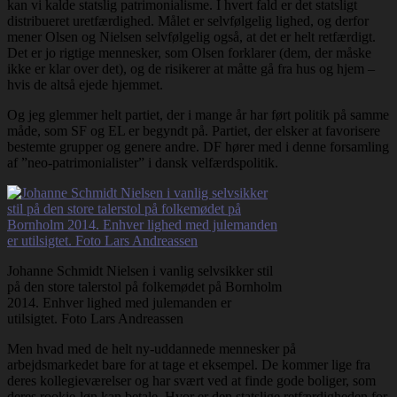
kan vi kalde statslig patrimonialisme. I hvert fald er det statsligt
distribueret uretfærdighed. Målet er selvfølgelig lighed, og derfor
mener Olsen og Nielsen selvfølgelig også, at det er helt retfærdigt.
Det er jo rigtige mennesker, som Olsen forklarer (dem, der måske
ikke er klar over det), og de risikerer at måtte gå fra hus og hjem –
hvis de altså ejede hjemmet.
Og jeg glemmer helt partiet, der i mange år har ført politik på samme
måde, som SF og EL er begyndt på. Partiet, der elsker at favorisere
bestemte grupper og genere andre. DF hører med i denne forsamling
af ”neo-patrimonialister” i dansk velfærdspolitik.
Johanne Schmidt Nielsen i vanlig selvsikker stil
på den store talerstol på folkemødet på Bornholm
2014. Enhver lighed med julemanden er
utilsigtet. Foto Lars Andreassen
Men hvad med de helt ny-uddannede mennesker på
arbejdsmarkedet bare for at tage et eksempel. De kommer lige fra
deres kollegieværelser og har svært ved at finde gode boliger, som
deres rookie-løn kan betale. Hvor er den statslige retfærdigheden for