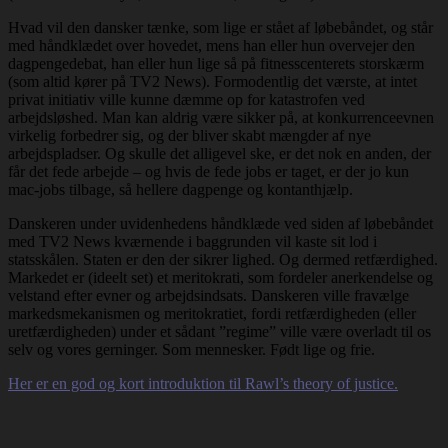
Hvad vil den dansker tænke, som lige er stået af løbebåndet, og står
med håndklædet over hovedet, mens han eller hun overvejer den
dagpengedebat, han eller hun lige så på fitnesscenterets storskærm
(som altid kører på TV2 News). Formodentlig det værste, at intet
privat initiativ ville kunne dæmme op for katastrofen ved
arbejdsløshed. Man kan aldrig være sikker på, at konkurrenceevnen
virkelig forbedrer sig, og der bliver skabt mængder af nye
arbejdspladser. Og skulle det alligevel ske, er det nok en anden, der
får det fede arbejde – og hvis de fede jobs er taget, er der jo kun
mac-jobs tilbage, så hellere dagpenge og kontanthjælp.
Danskeren under uvidenhedens håndklæde ved siden af løbebåndet
med TV2 News kværnende i baggrunden vil kaste sit lod i
statsskålen. Staten er den der sikrer lighed. Og dermed retfærdighed.
Markedet er (ideelt set) et meritokrati, som fordeler anerkendelse og
velstand efter evner og arbejdsindsats. Danskeren ville fravælge
markedsmekanismen og meritokratiet, fordi retfærdigheden (eller
uretfærdigheden) under et sådant ”regime” ville være overladt til os
selv og vores gerninger. Som mennesker. Født lige og frie.
Her er en god og kort introduktion til Rawl’s theory of justice.