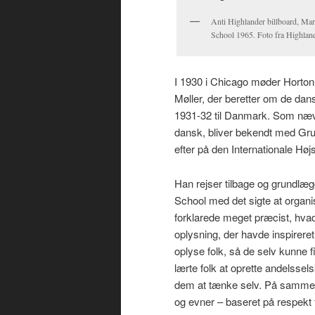
Anti Highlander billboard, Ma
School 1965. Foto fra Highland
I 1930 i Chicago møder Horto
Møller, der beretter om de dans
1931-32 til Danmark. Som nævn
dansk, bliver bekendt med Grun
efter på den Internationale Høj
Han rejser tilbage og grundl
School med det sigte at organ
forklarede meget præcist, hvad
oplysning, der havde inspireret 
oplyse folk, så de selv kunne 
lærte folk at oprette andelssel
dem at tænke selv. På samme må
og evner – baseret på respekt 