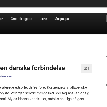
ofisk tilsnit om hverdagens glæder og genvordigheder
ook
Gæstebloggere
Links
Målgruppe
t.dk
en danske forbindelse
224
ndreassen
llerede udspillet deres rolle. Kongerigets analfabetiske
oplyste, velorganiserede mennesker, der tog ansvar for sig
omi. Myles Horton var skuffet, måske han lige så godt