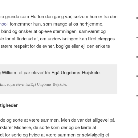
me grunde som Horton den gang var, selvom hun er fra den
hool
, fornemmer hun, som mange af os herhjemme,
 bånd og ønsker at opleve stemningen, samværet og
e for at finde ud af, om undervisningen kan tilrettelægges
ørre respekt for de evner, boglige eller ej, den enkelte
iam, et par elever fra Egå Ungdoms-Højskole.
ttigheder
ide og sorte at være sammen. Men de var det alligevel på
orklarer Michelle, de sorte kom der og de lærte at
udt for sorte og hvide at være sammen er selvfølgelig et