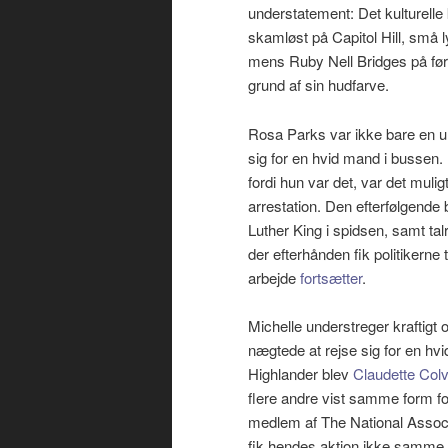
understatement: Det kulturelle
skamløst på Capitol Hill, små 
mens Ruby Nell Bridges på før
grund af sin hudfarve.
Rosa Parks var ikke bare en und
sig for en hvid mand i bussen.
fordi hun var det, var det mu
arrestation. Den efterfølgend
Luther King i spidsen, samt tal
der efterhånden fik politikerne t
arbejde
fortsætter
.
Michelle understreger kraftigt
nægtede at rejse sig for en h
Highlander blev
Claudette Colv
flere andre vist samme form fo
medlem af The National Associ
fik hendes aktion ikke samme