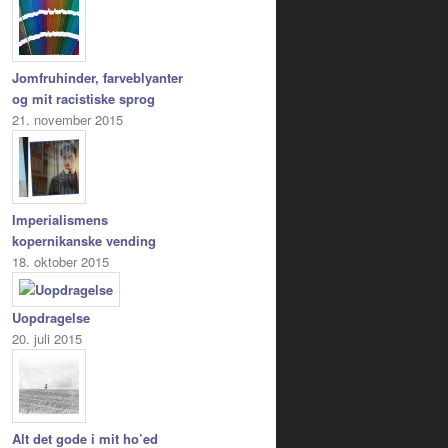
Jomfruhinder, farveblyanter
og mit racistiske sprog
21. november 2015
Imperialismens
kopernikanske vending
18. oktober 2015
Uopdragelse
20. juli 2015
Alt det gode i mit ho’ed