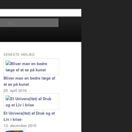
Søg
SENESTE INDLÆG
Bliver man en bedre læge af
at se på kunst
25. april 2016
Et Univers(itet) af Druk og et
Liv i krise
13. december 2015