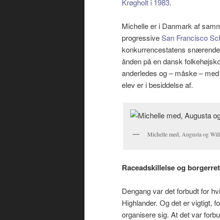
Krøgholt i 1983
.
Michelle er i Danmark af sam
progressive
San Francisco Sc
konkurrencestatens snærende
ånden på en dansk folkehøjskol
anderledes og – måske – med st
elev er i besiddelse af.
Michelle med, Augusta og Will
Raceadskillelse og borgerre
Dengang var det forbudt for hv
Highlander. Og det er vigtigt, f
organisere sig. At det var forb