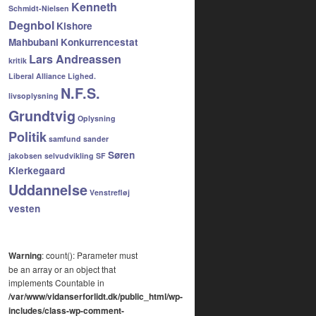
Kenneth
Schmidt-Nielsen
Degnbol
Kishore
Mahbubani
Konkurrencestat
Lars Andreassen
kritik
Liberal Alliance
Lighed.
N.F.S.
livsoplysning
Grundtvig
Oplysning
Politik
samfund
sander
Søren
jakobsen
selvudvikling
SF
Kierkegaard
Uddannelse
Venstrefløj
vesten
Warning
: count(): Parameter must
be an array or an object that
implements Countable in
/var/www/vidanserforlidt.dk/public_html/wp-
includes/class-wp-comment-