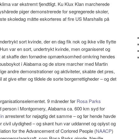
 klima var ekstremt fjendtligt. Ku Klux Klan marcherede
lyshårede piger demonstrerede for segregerede skoler,
ste skoledag måtte eskorteres af fire US Marshalls på
ertrykt sort kvinde, der en dag fik nok og ikke ville flytte
 Hun var en sort, undertrykt kvinde, men organiseret og
ligt at skaffe den fornødne opmærksomhed omkring hendes
e busboykot i Alabama og de store marcher med Martin
rige andre demonstrationer og aktiviteter, skabte det pres,
il at give efter og tildele de sorte borgerrettigheder – og det
 organisationselementet. 9 måneder før
Rosa Parks
vid person i Montgomery, Alabama ca. 600 km syd for
in
arresteret for nøjagtig det samme – og før hende havde
r civil ulydighed – og skønt hun var uddannet og oplyst og
ation for the Advancement of Corlored People (
NAACP
)
 gennemslagskraft, som Rosa Parks gjorde. Neville