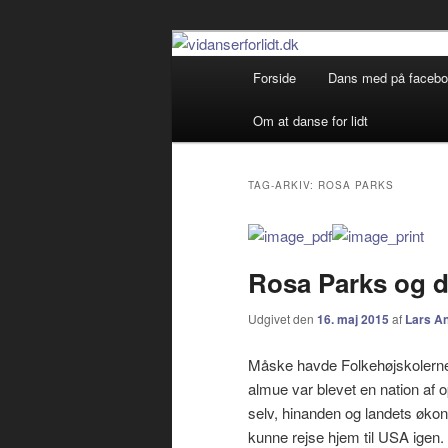
Debatterende tekster med filos
Primær
Forside
Dans med på faceb
Fortsæt
Fortsæt
menu
vidanserforlid
Om at danse for lidt
til
til
primært
sekundært
TAG-ARKIV:
ROSA PARKS
indhold
indhold
Rosa Parks og d
Udgivet den
16. maj 2015
af
Lars A
Måske havde Folkehøjskolerne a
almue var blevet en nation af 
selv, hinanden og landets økon
kunne rejse hjem til USA igen.