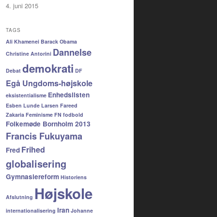
4. juni 2015
TAGS
Ali Khamenei
Barack Obama
Dannelse
Christine Antorini
demokrati
Debat
DF
Egå Ungdoms-højskole
Enhedslisten
eksistentialisme
Esben Lunde Larsen
Fareed
Zakaria
Feminisme
FN
fodbold
Folkemøde Bornholm 2013
Francis Fukuyama
Frihed
Fred
globalisering
Gymnasiereform
Historiens
Højskole
Afslutning
Iran
internationalisering
Johanne