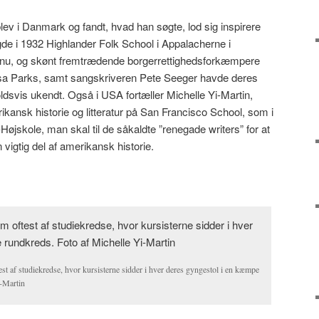
lev i Danmark og fandt, hvad han søgte, lod sig inspirere
agde i 1932 Highlander Folk School i Appalacherne i
dnu, og skønt fremtrædende borgerrettighedsforkæmpere
sa Parks, samt sangskriveren Pete Seeger havde deres
oldsvis ukendt. Også i USA fortæller Michelle Yi-Martin,
rikansk historie og litteratur på San Francisco School, som i
jskole, man skal til de såkaldte ”renegade writers” for at
vigtig del af amerikansk historie.
st af studiekredse, hvor kursisterne sidder i hver deres gyngestol i en kæmpe
i-Martin