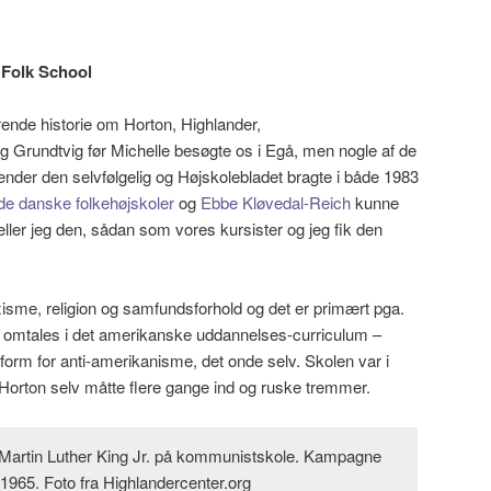
 Folk School
rende historie om Horton, Highlander,
 Grundtvig før Michelle besøgte os i Egå, men nogle af de
nder den selvfølgelig og Højskolebladet bragte i både 1983
de danske folkehøjskoler
og
Ebbe Kløvedal-Reich
kunne
æller jeg den, sådan som vores kursister og jeg fik den
sme, religion og samfundsforhold og det er primært pga.
kke omtales i det amerikanske uddannelses-curriculum –
orm for anti-amerikanisme, det onde selv. Skolen var i
Horton selv måtte flere gange ind og ruske tremmer.