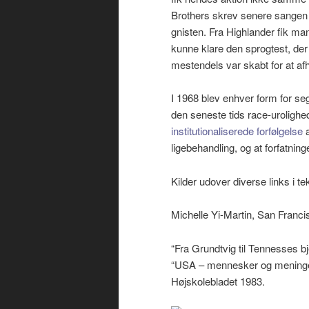
Brothers skrev senere sange
gnisten. Fra Highlander fik ma
kunne klare den sprogtest, de
mestendels var skabt for at afh
I 1968 blev enhver form for se
den seneste tids race-urolighe
institutionaliserede forfølgelse
a
ligebehandling, og at forfatninge
Kilder udover diverse links i te
Michelle Yi-Martin, San Franci
“Fra Grundtvig til Tennesses 
“USA – mennesker og meninger 
Højskolebladet 1983.