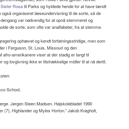
n
Sister Rosa
til Parks og hyldede hende for at have tændt
n også organiseret læseundervisning til de sorte, så de
r dengang var nødvendig for at opnå stemmeret og
olde de sorte, som ofte var analfabeter, fra at stemme.
gregering ophævet og kendt forfatningsstridige, men som
der i Ferguson, St. Louis, Missouri og den
f afro-amerikanere viser at der stadig er langt til
r og lovgivning ikke er tilstrækkelige midler til at nå dertil.
ksten:
sco School,
bjerge. Jørgen Steen Madsen. Højskolebladet 1990
(7), Highlander og Myles Horton.” Jakob Krøgholt,