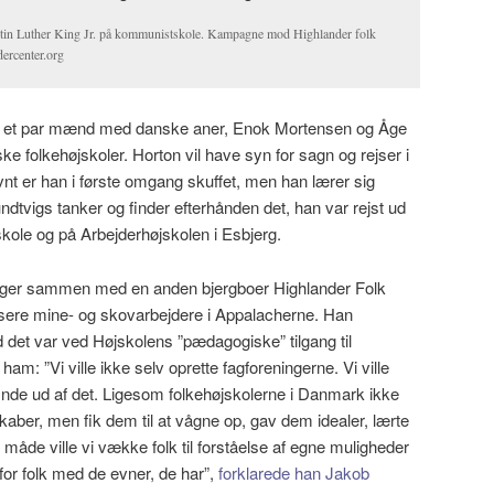
rtin Luther King Jr. på kommunistskole. Kampagne mod Highlander folk
ercenter.org
n et par mænd med danske aner, Enok Mortensen og Åge
ke folkehøjskoler. Horton vil have syn for sagn og rejser i
t er han i første omgang skuffet, men han lærer sig
dtvigs tanker og finder efterhånden det, han var rejst ud
skole og på Arbejderhøjskolen i Esbjerg.
ægger sammen med en anden bjergboer Highlander Folk
isere mine- og skovarbejdere i Appalacherne. Han
 det var ved Højskolens ”pædagogiske” tilgang til
ham: ”Vi ville ikke selv oprette fagforeningerne. Vi ville
finde ud af det. Ligesom folkehøjskolerne i Danmark ikke
skaber, men fik dem til at vågne op, gav dem idealer, lærte
de ville vi vække folk til forståelse af egne muligheder
for folk med de evner, de har”,
forklarede han Jakob