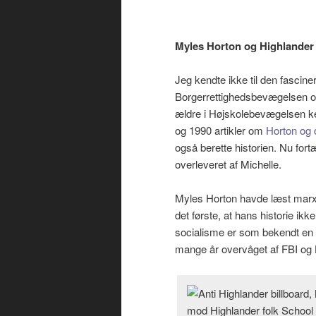
Myles Horton og Highlander
Jeg kendte ikke til den fascine
Borgerrettighedsbevægelsen og
ældre i Højskolebevægelsen ke
og 1990 artikler om
Horton og 
også berette historien. Nu fort
overleveret af Michelle.
Myles Horton havde læst marxi
det første, at hans historie i
socialisme er som bekendt en f
mange år overvåget af FBI og 