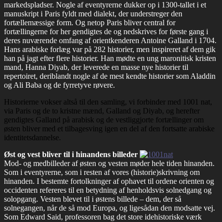
markedspladser. Nogle af eventyrerne dukker op i 1300-tallet i et
manuskript i Paris fyldt med dialekt, der understreger den
fortællemæssige form. Og netop Paris bliver central for
fortællingerne for her gendigtes de og nedskrives for første gang i
deres nuværende omfang af orientkenderen Antoine Galland i 1704.
Hans arabiske forlæg var på 282 historier, men inspireret af dem gik
han på jagt efter flere historier. Han mødte en ung maronitisk kristen
mand, Hanna Diyab, der leverede en masse nye historier til
repertoiret, deriblandt nogle af de mest kendte historier som Aladdin
og Ali Baba og de fyrretyve røvere.
Historierne vokser altså til den samling, vi forbinder med 1001 nat,
via Paris og de to kristne mænd, Galland og Diyab, og herefter
gendigtes Galland på arabisk og de vestliggjorte fortællinger om
østen bliver med et tilbagesving igen en del af den fortsatte arabiske
identitetsdannelse.
Øst og vest bliver til i hinandens billeder
Mod- og medbilleder af østen og vesten møder hele tiden hinanden.
Som i eventyrerne, som i resten af vores (historie)skrivning om
hinanden. I bestemte fortolkninger af ophavet til ordene orienten og
occidenten refereres til en betydning af henholdsvis solnedgang og
solopgang. Vesten blevet til i østens billede – dem, der så
solnegangen, når de så mod Europa, og ligesådan den modsatte vej.
Som Edward Said, professoren bag det store idehistoriske værk