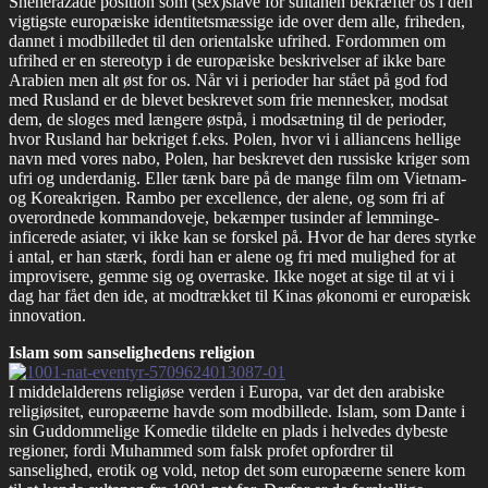
Sheherazade position som (sex)slave for sultanen bekræfter os i den
vigtigste europæiske identitetsmæssige ide over dem alle, friheden,
dannet i modbilledet til den orientalske ufrihed. Fordommen om
ufrihed er en stereotyp i de europæiske beskrivelser af ikke bare
Arabien men alt øst for os. Når vi i perioder har stået på god fod
med Rusland er de blevet beskrevet som frie mennesker, modsat
dem, de sloges med længere østpå, i modsætning til de perioder,
hvor Rusland har bekriget f.eks. Polen, hvor vi i alliancens hellige
navn med vores nabo, Polen, har beskrevet den russiske kriger som
ufri og underdanig. Eller tænk bare på de mange film om Vietnam-
og Koreakrigen. Rambo per excellence, der alene, og som fri af
overordnede kommandoveje, bekæmper tusinder af lemminge-
inficerede asiater, vi ikke kan se forskel på. Hvor de har deres styrke
i antal, er han stærk, fordi han er alene og fri med mulighed for at
improvisere, gemme sig og overraske. Ikke noget at sige til at vi i
dag har fået den ide, at modtrækket til Kinas økonomi er europæisk
innovation.
Islam som sanselighedens religion
I middelalderens religiøse verden i Europa, var det den arabiske
religiøsitet, europæerne havde som modbillede. Islam, som Dante i
sin Guddommelige Komedie tildelte en plads i helvedes dybeste
regioner, fordi Muhammed som falsk profet opfordrer til
sanselighed, erotik og vold, netop det som europæerne senere kom