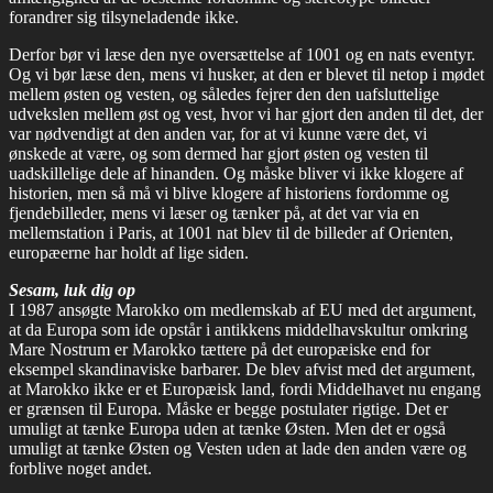
forandrer sig tilsyneladende ikke.
Derfor bør vi læse den nye oversættelse af 1001 og en nats eventyr.
Og vi bør læse den, mens vi husker, at den er blevet til netop i mødet
mellem østen og vesten, og således fejrer den den uafsluttelige
udvekslen mellem øst og vest, hvor vi har gjort den anden til det, der
var nødvendigt at den anden var, for at vi kunne være det, vi
ønskede at være, og som dermed har gjort østen og vesten til
uadskillelige dele af hinanden. Og måske bliver vi ikke klogere af
historien, men så må vi blive klogere af historiens fordomme og
fjendebilleder, mens vi læser og tænker på, at det var via en
mellemstation i Paris, at 1001 nat blev til de billeder af Orienten,
europæerne har holdt af lige siden.
Sesam, luk dig op
I 1987 ansøgte Marokko om medlemskab af EU med det argument,
at da Europa som ide opstår i antikkens middelhavskultur omkring
Mare Nostrum er Marokko tættere på det europæiske end for
eksempel skandinaviske barbarer. De blev afvist med det argument,
at Marokko ikke er et Europæisk land, fordi Middelhavet nu engang
er grænsen til Europa. Måske er begge postulater rigtige. Det er
umuligt at tænke Europa uden at tænke Østen. Men det er også
umuligt at tænke Østen og Vesten uden at lade den anden være og
forblive noget andet.