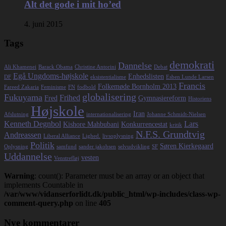
Alt det gode i mit ho’ed
4. juni 2015
Tags
demokrati
Dannelse
Ali Khamenei
Barack Obama
Christine Antorini
Debat
Egå Ungdoms-højskole
Enhedslisten
DF
eksistentialisme
Esben Lunde Larsen
Francis
Folkemøde Bornholm 2013
Fareed Zakaria
Feminisme
FN
fodbold
globalisering
Fukuyama
Frihed
Fred
Gymnasiereform
Historiens
Højskole
Iran
Afslutning
internationalisering
Johanne Schmidt-Nielsen
Kenneth Degnbol
Lars
Kishore Mahbubani
Konkurrencestat
kritik
N.F.S. Grundtvig
Andreassen
Liberal Alliance
Lighed.
livsoplysning
Politik
Søren Kierkegaard
Oplysning
samfund
sander jakobsen
selvudvikling
SF
Uddannelse
vesten
Venstrefløj
Warning
: count(): Parameter must be an array or an object that
implements Countable in
/var/www/vidanserforlidt.dk/public_html/wp-includes/class-wp-
comment-query.php
on line
405
Nye kommentarer