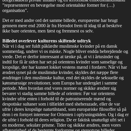
”repræsenterer en bevægelse mod orientalske former for (…)
organisation”.
Det er med andre ord det samme billede, europæerne har brugt
gennem mere end 2000 år fra Herodot frem til idag til at beskrive
ikke bare orienten, men først og fremmest os selv.
Billedet overlever kulturens skiftende udtryk
Når vi i dag ser fuldt påklædte muslimske kvinder på en dansk
sommerdag, undrer vi os måske. Nogle bliver endda bebrejdende og
vrede. Det er derfor interessant at tænke på, at vi i årtusinder og
indtil for få år siden har set på orientens kvinder som sanselige og
kropslige, der har kunnet lokket vestens mænd i fordærv. Når vi har
ændret synet på de muslimske kvinder, skyldes det næppe flere
ændringer i den muslimske kultur, end det skyldes de seksuelle og
kønsmæssige revolutioner, som Europa har undergået i samme
periode. Men hvordan end vores normer og skikke ændrer sig
bevarer vi stadig samme billede af orienten: Før var orientens
kvinder ufrie enten i forhold til de patroniserende mænd og
despotiske sultaner som i tilfældet med sheherazade, eller de var
ufrie i deres kropslige naturtilstand, som europæiske filosoffer så på
dem i en fornyet interesse for Orienten i oplysningstiden. Og i dag er
de ufrie i forhold til deres religion. De er faktisk unaturligt ufri set i
en moderne, sekulær prisme. Tider og skikke ændres, men vores
afhængighed af de bestemte fordomme og stereotype billeder