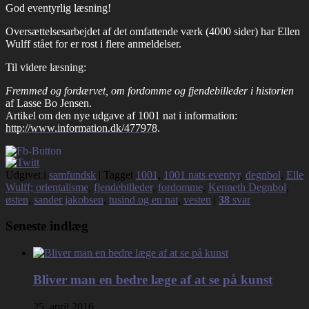
God eventyrlig læsning!
Oversættelsesarbejdet af det omfattende værk (4000 sider) har Ellen
Wulff stået for er rost i flere anmeldelser.
Til videre læsning:
Fremmed og fordærvet, om fordomme og fjendebilleder i historien
af Lasse Bo Jensen.
Artikel om den nye udgave af 1001 nat i information:
http://www.information.dk/477978
.
Udgivet i
samfundsk
|
Tagget
1001
,
1001 nats eventyr
,
degnbol
,
Elle
Wulff; orientalisme
,
fjendebilleder
,
fordomme
,
Kenneth Degnbol
,
østen
,
sander jakobsen
,
tusind og en nat
,
vesten
|
38
svar
Seneste indlæg
Bliver man en bedre læge af at se på kunst
25. april 2016