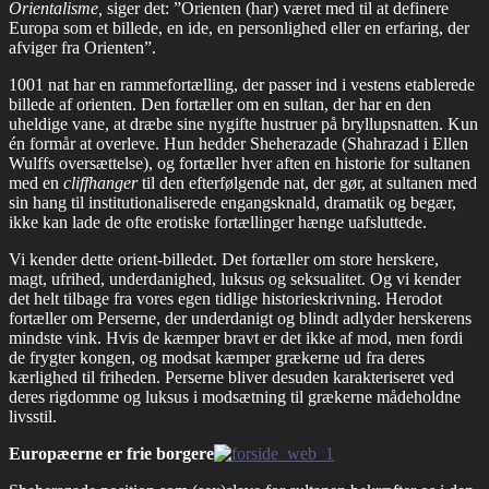
Orientalisme,
siger det: ”Orienten (har) været med til at definere
Europa som et billede, en ide, en personlighed eller en erfaring, der
afviger fra Orienten”.
1001 nat har en rammefortælling, der passer ind i vestens etablerede
billede af orienten. Den fortæller om en sultan, der har en den
uheldige vane, at dræbe sine nygifte hustruer på bryllupsnatten. Kun
én formår at overleve. Hun hedder Sheherazade (Shahrazad i Ellen
Wulffs oversættelse), og fortæller hver aften en historie for sultanen
med en
cliffhanger
til den efterfølgende nat, der gør, at sultanen med
sin hang til institutionaliserede engangsknald, dramatik og begær,
ikke kan lade de ofte erotiske fortællinger hænge uafsluttede.
Vi kender dette orient-billedet. Det fortæller om store herskere,
magt, ufrihed, underdanighed, luksus og seksualitet. Og vi kender
det helt tilbage fra vores egen tidlige historieskrivning. Herodot
fortæller om Perserne, der underdanigt og blindt adlyder herskerens
mindste vink. Hvis de kæmper bravt er det ikke af mod, men fordi
de frygter kongen, og modsat kæmper grækerne ud fra deres
kærlighed til friheden. Perserne bliver desuden karakteriseret ved
deres rigdomme og luksus i modsætning til grækerne mådeholdne
livsstil.
Europæerne er frie borgere