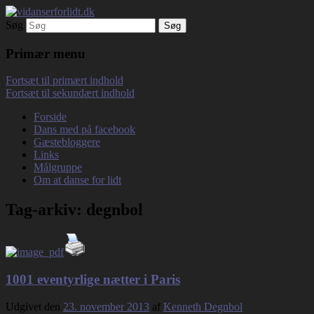
Søg
Debatterende tekster med filosofisk tilsnit
vidanserforlidt.dk
om hverdagens glæder og genvordigheder
Primær menu
Fortsæt til primært indhold
Fortsæt til sekundært indhold
Forside
Dans med på facebook
Gæstebloggere
Links
Målgruppe
Om at danse for lidt
Tag-arkiv:
degnbol
1001 eventyrlige nætter i Paris
Udgivet den
23. november 2013
af
Kenneth Degnbol