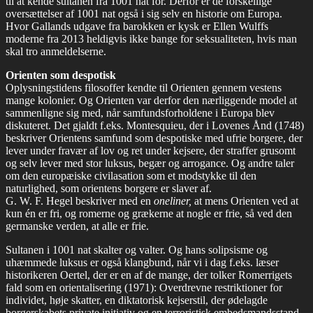
til at kende sultanen fra 1001 nat for. Derfor er de forskellige
oversættelser af 1001 nat også i sig selv en historie om Europa.
Hvor Gallands udgave fra barokken er kysk er Ellen Wulffs
moderne fra 2013 heldigvis ikke bange for seksualiteten, hvis man
skal tro anmeldelserne.
Orienten som despotisk
Oplysningstidens filosoffer kendte til Orienten gennem vestens
mange kolonier. Og Orienten var derfor den nærliggende model at
sammenligne sig med, når samfundsforholdene i Europa blev
diskuteret. Det gjaldt f.eks. Montesquieu, der i Lovenes Ånd (1748)
beskriver Orientens samfund som despotiske med ufrie borgere, der
lever under fravær af lov og ret under kejsere, der straffer grusomt
og selv lever med stor luksus, begær og arrogance. Og andre taler
om den europæiske civilasation som et modstykke til den
naturlighed, som orientens borgere er slaver af.
G. W. F. Hegel beskriver med en
oneliner,
at mens Orienten ved at
kun én er fri, og romerne og grækerne at nogle er frie, så ved den
germanske verden, at alle er frie.
Sultanen i 1001 nat skalter og valter. Og hans solipsisme og
uhæmmede luksus er også klangbund, når vi i dag f.eks. læser
historikeren Oertel, der er en af de mange, der tolker Romerrigets
fald som en orientalisering (1971): Overdrevne restriktioner for
individet, høje skatter, en diktatorisk kejserstil, der ødelagde
borgerskabets private initiativ og en terroristisk embedsmandsstand