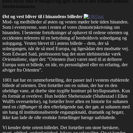
østen bliver med et tilbagesving igen en del af den fortsatte arabiske
identitetsdannelse.
Øst og vest bliver til i hinandens billeder
Mod- og medbilleder af østen og vesten møder hele tiden hinanden.
Som i eventyrerne, som i resten af vores (historie)skrivning om
hinanden. I bestemte fortolkninger af ophavet til ordene orienten og
occidenten refereres til en betydning af henholdsvis solnedgang og
solopgang. Vesten blevet til i østens billede – dem, der så
solnegangen, når de så mod Europa, og ligesådan den modsatte vej.
Som Edward Said, professoren bag det store idehistoriske værk
Orientalisme,
siger det: ”Orienten (har) været med til at definere
Europa som et billede, en ide, en personlighed eller en erfaring, der
afviger fra Orienten”.
1001 nat har en rammefortælling, der passer ind i vestens etablerede
billede af orienten. Den fortæller om en sultan, der har en den
uheldige vane, at dræbe sine nygifte hustruer på bryllupsnatten. Kun
én formår at overleve. Hun hedder Sheherazade (Shahrazad i Ellen
Wulffs oversættelse), og fortæller hver aften en historie for sultanen
med en
cliffhanger
til den efterfølgende nat, der gør, at sultanen med
sin hang til institutionaliserede engangsknald, dramatik og begær,
ikke kan lade de ofte erotiske fortællinger hænge uafsluttede.
Vi kender dette orient-billedet. Det fortæller om store herskere,
magt, ufrihed, underdanighed, luksus og seksualitet. Og vi kender