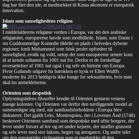
dag har fået den ide, at modtrækket til Kinas økonomi er europæisk
innovation.
Islam som sanselighedens religion
I middelalderens religiøse verden i Europa, var det den arabiske
religiøsitet, europæerne havde som modbillede. Islam, som Dante i
sin Guddommelige Komedie tildelte en plads i helvedes dybeste
regioner, fordi Muhammed som falsk profet opfordrer til
sanselighed, erotik og vold, netop det som europæerne senere kom
til at kende sultanen fra 1001 nat for. Derfor er de forskellige
oversættelser af 1001 nat også i sig selv en historie om Europa.
Hvor Gallands udgave fra barokken er kysk er Ellen Wulffs
moderne fra 2013 heldigvis ikke bange for seksualiteten, hvis man
skal tro anmeldelserne.
Orienten som despotisk
Oplysningstidens filosoffer kendte til Orienten gennem vestens
mange kolonier. Og Orienten var derfor den nærliggende model at
sammenligne sig med, når samfundsforholdene i Europa blev
diskuteret. Det gjaldt f.eks. Montesquieu, der i Lovenes Ånd (1748)
beskriver Orientens samfund som despotiske med ufrie borgere, der
lever under fravær af lov og ret under kejsere, der straffer grusomt
og selv lever med stor luksus, begær og arrogance. Og andre taler
om den europæiske civilasation som et modstykke til den