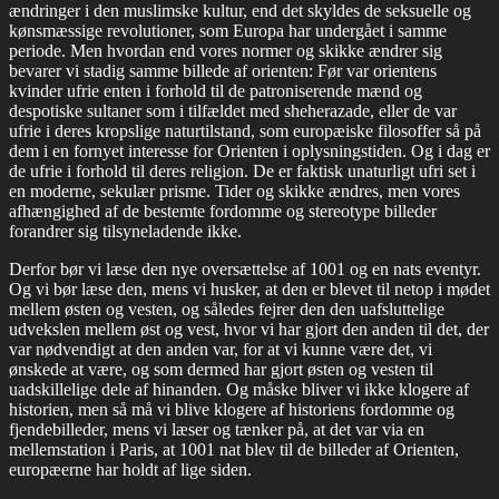
ændringer i den muslimske kultur, end det skyldes de seksuelle og
kønsmæssige revolutioner, som Europa har undergået i samme
periode. Men hvordan end vores normer og skikke ændrer sig
bevarer vi stadig samme billede af orienten: Før var orientens
kvinder ufrie enten i forhold til de patroniserende mænd og
despotiske sultaner som i tilfældet med sheherazade, eller de var
ufrie i deres kropslige naturtilstand, som europæiske filosoffer så på
dem i en fornyet interesse for Orienten i oplysningstiden. Og i dag er
de ufrie i forhold til deres religion. De er faktisk unaturligt ufri set i
en moderne, sekulær prisme. Tider og skikke ændres, men vores
afhængighed af de bestemte fordomme og stereotype billeder
forandrer sig tilsyneladende ikke.
Derfor bør vi læse den nye oversættelse af 1001 og en nats eventyr.
Og vi bør læse den, mens vi husker, at den er blevet til netop i mødet
mellem østen og vesten, og således fejrer den den uafsluttelige
udvekslen mellem øst og vest, hvor vi har gjort den anden til det, der
var nødvendigt at den anden var, for at vi kunne være det, vi
ønskede at være, og som dermed har gjort østen og vesten til
uadskillelige dele af hinanden. Og måske bliver vi ikke klogere af
historien, men så må vi blive klogere af historiens fordomme og
fjendebilleder, mens vi læser og tænker på, at det var via en
mellemstation i Paris, at 1001 nat blev til de billeder af Orienten,
europæerne har holdt af lige siden.