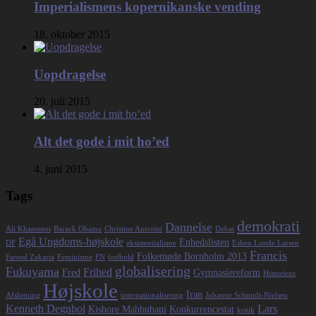
Imperialismens kopernikanske vending
18. oktober 2015
Uopdragelse
20. juli 2015
Alt det gode i mit ho’ed
4. juni 2015
Tags
demokrati
Dannelse
Ali Khamenei
Barack Obama
Christine Antorini
Debat
Egå Ungdoms-højskole
Enhedslisten
DF
eksistentialisme
Esben Lunde Larsen
Francis
Folkemøde Bornholm 2013
Fareed Zakaria
Feminisme
FN
fodbold
globalisering
Fukuyama
Frihed
Fred
Gymnasiereform
Historiens
Højskole
Iran
Afslutning
internationalisering
Johanne Schmidt-Nielsen
Kenneth Degnbol
Lars
Kishore Mahbubani
Konkurrencestat
kritik