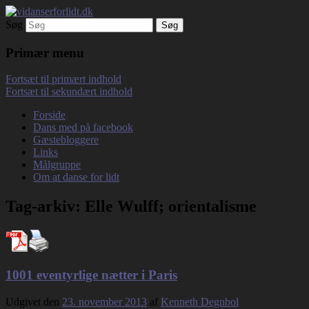
Søg
Debatterende tekster med filosofisk tilsnit
vidanserforlidt.dk
om hverdagens glæder og genvordigheder
Primær menu
Fortsæt til primært indhold
Fortsæt til sekundært indhold
Forside
Dans med på facebook
Gæstebloggere
Links
Målgruppe
Om at danse for lidt
Tag-arkiv:
Elle Wulff; orientalisme
1001 eventyrlige nætter i Paris
Udgivet den
23. november 2013
af
Kenneth Degnbol