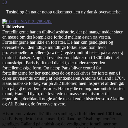
38
Tusind og én nat er netop udkommet i en ny dansk oversættelse.
Tilblivelsen
Fortællingerne har en tilblivelseshistorie, der på mange måder siger
en masse om det komplekse forhold mellem østen og vesten.
Fortællingerne har ikke en forfatter. De har kun gendigtere og
oversættere. I den tidlige mundtlige fortælletradition, hvor
professionelle fortællere (rawi’er) rejste rundt til fester, på cafeer og
markedspladser. Nogle af eventyrerne dukker op i 1300-tallet i et
manuskript i Paris fyldt med dialekt, der understreger den
fortællemæssige form. Og netop Paris bliver central for
fortællingerne for her gendigtes de og nedskrives for første gang i
deres nuværende omfang af orientkenderen Antoine Galland i 1704.
Hans arabiske forlæg var på 282 historier, men inspireret af dem gik
han på jagt efter flere historier. Han mødte en ung maronitisk kristen
mand, Hanna Diyab, der leverede en masse nye historier til
repertoiret, deriblandt nogle af de mest kendte historier som Aladdin
og Ali Baba og de fyrretyve røvere.
Historierne vokser altså til den samling, vi forbinder med 1001 nat,
via Paris og de to kristne mænd, Galland og Diyab, og herefter
gendigtes Galland på arabisk og de vestliggjorte fortællinger om