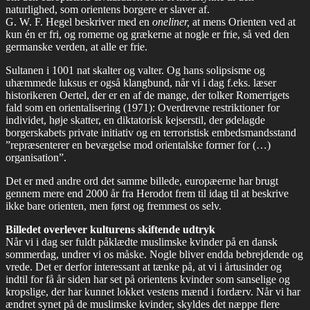
naturlighed, som orientens borgere er slaver af.
G. W. F. Hegel beskriver med en
oneliner,
at mens Orienten ved at
kun én er fri, og romerne og grækerne at nogle er frie, så ved den
germanske verden, at alle er frie.
Sultanen i 1001 nat skalter og valter. Og hans solipsisme og
uhæmmede luksus er også klangbund, når vi i dag f.eks. læser
historikeren Oertel, der er en af de mange, der tolker Romerrigets
fald som en orientalisering (1971): Overdrevne restriktioner for
individet, høje skatter, en diktatorisk kejserstil, der ødelagde
borgerskabets private initiativ og en terroristisk embedsmandsstand
”repræsenterer en bevægelse mod orientalske former for (…)
organisation”.
Det er med andre ord det samme billede, europæerne har brugt
gennem mere end 2000 år fra Herodot frem til idag til at beskrive
ikke bare orienten, men først og fremmest os selv.
Billedet overlever kulturens skiftende udtryk
Når vi i dag ser fuldt påklædte muslimske kvinder på en dansk
sommerdag, undrer vi os måske. Nogle bliver endda bebrejdende og
vrede. Det er derfor interessant at tænke på, at vi i årtusinder og
indtil for få år siden har set på orientens kvinder som sanselige og
kropslige, der har kunnet lokket vestens mænd i fordærv. Når vi har
ændret synet på de muslimske kvinder, skyldes det næppe flere