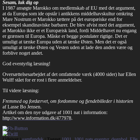
Sesam, luk dig op
I 1987 ansøgte Marokko om medlemskab af EU med det argument,
at da Europa som ide opstår i antikkens middelhavskultur omkring
Mare Nostrum er Marokko tættere på det europæiske end for
eksempel skandinaviske barbarer. De blev afvist med det argument,
at Marokko ikke er et Europæisk land, fordi Middelhavet nu engang
er grænsen til Europa. Måske er begge postulater rigtige. Det er
umuligt at tænke Europa uden at tænke Østen. Men det er også
umuligt at tænke Østen og Vesten uden at lade den anden være og
forblive noget andet.
God eventyrlig læsning!
Oversættelsesarbejdet af det omfattende værk (4000 sider) har Ellen
Wulff stået for er rost i flere anmeldelser.
Til videre læsning:
Fremmed og fordærvet, om fordomme og fjendebilleder i historien
af Lasse Bo Jensen.
Artikel om den nye udgave af 1001 nat i information:
http://www.information.dk/477978
.
Udgivet i
samfundsk
|
Tagget
1001
,
1001 nats eventyr
,
degnbol
,
Elle