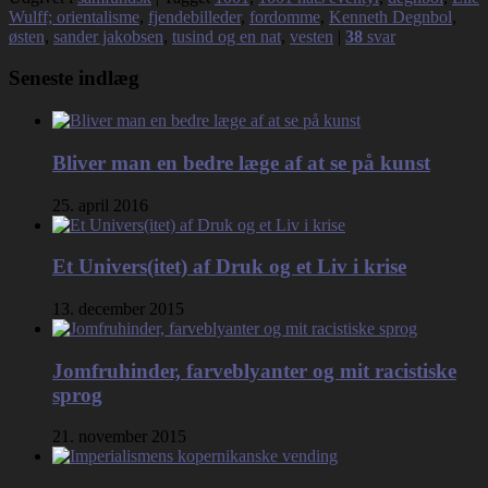
Wulff; orientalisme
,
fjendebilleder
,
fordomme
,
Kenneth Degnbol
,
østen
,
sander jakobsen
,
tusind og en nat
,
vesten
|
38
svar
Seneste indlæg
Bliver man en bedre læge af at se på kunst
25. april 2016
Et Univers(itet) af Druk og et Liv i krise
13. december 2015
Jomfruhinder, farveblyanter og mit racistiske
sprog
21. november 2015