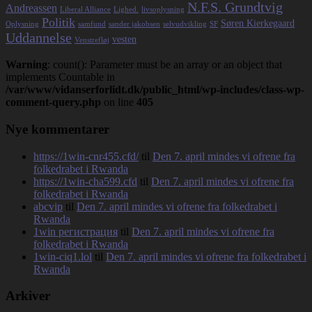
N.F.S. Grundtvig
Andreassen
Liberal Alliance
Lighed.
livsoplysning
Politik
Søren Kierkegaard
Oplysning
samfund
sander jakobsen
selvudvikling
SF
Uddannelse
vesten
Venstrefløj
Warning
: count(): Parameter must be an array or an object that
implements Countable in
/var/www/vidanserforlidt.dk/public_html/wp-includes/class-wp-
comment-query.php
on line
405
Nye kommentarer
https://1win-cnr455.cfd/
til
Den 7. april mindes vi ofrene fra
folkedrabet i Rwanda
https://1win-cha599.cfd
til
Den 7. april mindes vi ofrene fra
folkedrabet i Rwanda
abcvip
til
Den 7. april mindes vi ofrene fra folkedrabet i
Rwanda
1win регистрация
til
Den 7. april mindes vi ofrene fra
folkedrabet i Rwanda
1win-ciq1.lol
til
Den 7. april mindes vi ofrene fra folkedrabet i
Rwanda
Arkiver