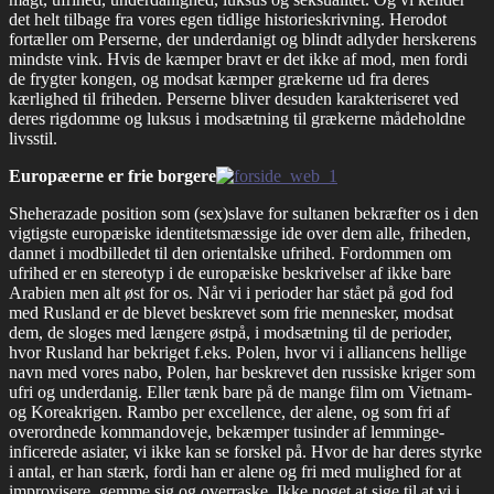
det helt tilbage fra vores egen tidlige historieskrivning. Herodot
fortæller om Perserne, der underdanigt og blindt adlyder herskerens
mindste vink. Hvis de kæmper bravt er det ikke af mod, men fordi
de frygter kongen, og modsat kæmper grækerne ud fra deres
kærlighed til friheden. Perserne bliver desuden karakteriseret ved
deres rigdomme og luksus i modsætning til grækerne mådeholdne
livsstil.
Europæerne er frie borgere
Sheherazade position som (sex)slave for sultanen bekræfter os i den
vigtigste europæiske identitetsmæssige ide over dem alle, friheden,
dannet i modbilledet til den orientalske ufrihed. Fordommen om
ufrihed er en stereotyp i de europæiske beskrivelser af ikke bare
Arabien men alt øst for os. Når vi i perioder har stået på god fod
med Rusland er de blevet beskrevet som frie mennesker, modsat
dem, de sloges med længere østpå, i modsætning til de perioder,
hvor Rusland har bekriget f.eks. Polen, hvor vi i alliancens hellige
navn med vores nabo, Polen, har beskrevet den russiske kriger som
ufri og underdanig. Eller tænk bare på de mange film om Vietnam-
og Koreakrigen. Rambo per excellence, der alene, og som fri af
overordnede kommandoveje, bekæmper tusinder af lemminge-
inficerede asiater, vi ikke kan se forskel på. Hvor de har deres styrke
i antal, er han stærk, fordi han er alene og fri med mulighed for at
improvisere, gemme sig og overraske. Ikke noget at sige til at vi i